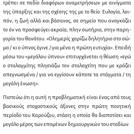
τρέ­πει σε πε­δίο δια­φό­ρων ανα­με­τρή­σε­ων με αι­νίγ­μα­τα
της ύπαρ­ξης και της σχέ­σης της με το θείο. Ευ­λο­γία, λοι­
πόν, η ζωή αλ­λά και βά­σα­νος, σε ση­μείο που ανα­γκά­ζει
το όν να προ­σφεύ­γει ακραία, πλην σω­τή­ρια, στην πα­ρη­
γο­ρία του θα­νά­του. «Ολη­με­ρίς χα­ρί­ζω δη­λη­τή­ριο στο σώ­
μα / κι ο ύπνος έγι­νε / για μέ­να η πρώ­τη ευ­τυ­χία». Επει­δή
μέ­σω του «με­γά­λου ύπνου» επι­τυγ­χά­νε­ται η θέ­ω­ση «εγώ
ο στα­λαγ­μί­της πλη­σιά­ζω τον στα­λα­χτί­τη που με κρά­ζει
απε­γνω­σμέ­να / για να εγ­γί­σουν κά­πο­τε τα στάγ­μα­τα / τη
με­γά­λη ένω­ση».
Πι­στεύω ότι η αυ­τή η προ­βλη­μα­τι­κή εί­ναι ένας από τους
βα­σι­κούς στο­χα­στι­κούς άξο­νες στην πρώ­τη ποι­η­τι­κή
πε­ρί­ο­δο του Κα­ρού­ζου, στά­ση η οποία θα δια­πο­τί­σει και
με­γά­λο μέ­ρος των επο­μέ­νων δη­μιουρ­γι­κών του στα­δί­ων.