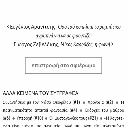
Ευγένιος Αρανίτσης,
Όσο εσύ κοιμάσαι το ρεμπέτικο
αγρυπνά για να σε φροντίζει
Γιώργος Ζεβελάκης,
Νίκος Καρούζος, η φωνή
επιστροφή στο αφιέρωμα
ΑΛΛΑ ΚΕΙΜΕΝΑ ΤΟΥ ΣΥΓΓΡΑΦΕΑ
#1)
#2)
Συ­να­ντή­σεις με τον Νά­σο Θε­ο­φί­λου (
Χρό­νοι 2 (
Η
#4)
πραγ­μα­τι­κό­τη­τα απαι­τεί φα­ντα­σία (
Εκ­δο­χές του μαύ­ρου
#6)
#10)
#21)
(
Υπε­ρο­χή (
Οι μυ­στα­γω­γί­ες τους (
«Η λο­γο­τε­
χνία εί­ναι πά­ντα μια αλ­χη­μεία, αλ­λά μια αλ­χη­μεία με­λε­τη­μέ­νη»