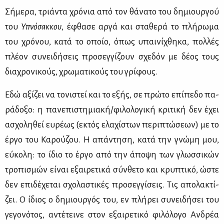
Σή­με­ρα, τριά­ντα χρό­νια από τον θά­να­το του δη­μιουρ­γού
του
Υπνό­σακ­κου
, έφθα­σε αρ­γά και στα­θε­ρά το πλή­ρω­μα
του χρό­νου, κα­τά το οποίο, όπως υπαι­νί­χθη­κα, πολ­λές
πλέ­ον συ­νει­δή­σεις προ­σεγ­γί­ζουν σχε­δόν με δέ­ος τους
δια­χρο­νι­κούς, χρω­μα­τι­κούς του γρί­φους.
Εδώ αξί­ζει να το­νι­στεί και το εξής, σε πρώ­το επί­πε­δο πα­
ρά­δο­ξο: η πα­νε­πι­στη­μια­κή/φι­λο­λο­γι­κή κρι­τι­κή δεν έχει
ασχο­λη­θεί ευ­ρέ­ως (εκτός ελα­χί­στων πε­ρι­πτώ­σε­ων) με το
έρ­γο του Κα­ρού­ζου. Η απά­ντη­ση, κα­τά την γνώ­μη μου,
εύ­κο­λη: το ίδιο το έρ­γο από την άπο­ψη των γλωσ­σι­κών
τρο­πι­σμών εί­ναι εξαι­ρε­τι­κά σύν­θε­το και κρυ­πτι­κό, ώστε
δεν επι­δέ­χε­ται σχο­λα­στι­κές προ­σεγ­γί­σεις. Τις απο­λα­κτί­
ζει. Ο ίδιος ο δη­μιουρ­γός του, εν πλή­ρει συ­νει­δή­σει του
γε­γο­νό­τος, αντέ­τει­νε στον εξαι­ρε­τι­κό φι­λό­λο­γο Αν­δρέα