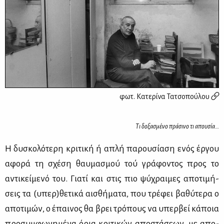
φωτ.
Κατερίνα Τατσοπούλου
Tι δο­ξα­σμέ­νο πρά­σι­νο τι απου­σία…
Η δυ­σκο­λό­τε­ρη κρι­τι­κή ή απλή πα­ρου­σί­α­ση ενός έρ­γου
αφο­ρά τη σχέ­ση θαυ­μα­σμού τού γρά­φο­ντος προς το
αντι­κεί­με­νό του. Για­τί και στις πιο ψύ­χραι­μες απο­τι­μή­
σεις τα (υπερ)θε­τι­κά αι­σθή­μα­τα, που τρέ­φει βα­θύ­τε­ρα ο
απο­τι­μών, ο έπαι­νος θα βρει τρό­πους να υπερ­βεί κά­ποια
προ­συμ­φω­νη­μέ­να όρια κρι­τι­κών απο­στά­σε­ων, με απο­