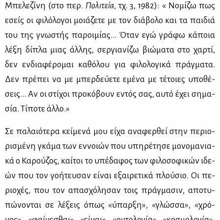
Μπε­λε­ζί­νη (στο περ.
Πο­λι­τεία
, τχ. 3, 1982): « Νο­μί­ζω πως
εσείς οι φι­λό­λο­γοι μοιά­ζε­τε με τον διά­βο­λο και τα παι­διά
του της γνω­στής πα­ροι­μί­ας… Όταν εγώ γρά­φω κά­ποια
λέ­ξη δί­πλα μιας άλ­λης, σερ­για­νί­ζω βιώ­μα­τα στο χαρ­τί,
δεν εν­δια­φέ­ρο­μαι κα­θό­λου για φι­λο­λο­γι­κά πράγ­μα­τα.
Δεν πρέ­πει να με μπερ­δεύ­ε­τε εμέ­να με τέ­τοιες υπο­θέ­
σεις… Αν οι στί­χοι προ­κό­βουν εντός σας, αυ­τό έχει ση­μα­
σία. Τί­πο­τε άλ­λο.»
Σε πα­λαιό­τε­ρα κεί­με­νά μου εί­χα ανα­φερ­θεί στην πε­ριο­
ρι­σμέ­νη γκά­μα των εν­νοιών που υπη­ρέ­τη­σε μο­νο­μα­νια­
κά ο Κα­ρού­ζος, καί­τοι το υπέ­δα­φος των φι­λο­σο­φι­κών ιδε­
ών που τον γο­ή­τευ­σαν εί­ναι εξαι­ρε­τι­κά πλού­σιο. Οι πε­
ριο­χές, που τον απα­σχό­λη­σαν τοις πράγ­μα­σιν, απο­τυ­
πώ­νο­νται σε λέ­ξεις όπως «ύπαρ­ξη», «γλώσ­σα», «χρό­
νος», «φαί­νε­σθαι», «εί­ναι», «οντο­λο­γία», «κο­σμο­λο­γία»,