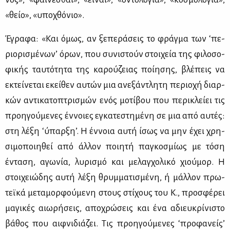
«θείο», «υπο­χθό­νιο».
Έγρα­φα: «Και όμως, αν ξε­πε­ρά­σεις το φράγ­μα των ‘πε­
ριο­ρι­σμέ­νω­ν’ όρων, που συ­νι­στούν στοι­χεία της φι­λο­σο­
φι­κής ταυ­τό­τη­τα της κα­ρού­ζειας ποί­η­σης, βλέ­πεις να
εκτεί­νε­ται εκεί­θεν αυ­τών μια ανε­ξά­ντλη­τη πε­ριο­χή διαρ­
κών αντι­κα­το­πτρι­σμών ενός μο­τί­βου που πε­ρι­κλεί­ει τις
προη­γού­με­νες έν­νοιες εγκα­τε­στη­μέ­νη σε μια από αυ­τές:
στη λέ­ξη ‘ύπαρ­ξη’. Η έν­νοια αυ­τή ίσως να μην έχει χρη­
σι­μο­ποι­η­θεί από άλ­λον ποι­η­τή πα­γκο­σμί­ως με τό­ση
έντα­ση, αγω­νία, λυ­ρι­σμό και με­λαγ­χο­λι­κό χιού­μορ. Η
στοι­χειώ­δης αυ­τή λέ­ξη θρυμ­μα­τι­σμέ­νη, ή μάλ­λον πρω­
τεϊ­κά με­τα­μορ­φού­με­νη στους στί­χους του Κ., προ­σφέ­ρει
μα­γι­κές αιω­ρή­σεις, απο­χρώ­σεις και ένα αδιευ­κρί­νι­στο
βά­θος που αιφ­νι­διά­ζει. Τις προη­γού­με­νες ‘προ­φα­νεί­ς’