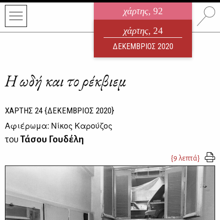
χάρτης
, 92
ηλεκτρονικό περιοδικό
χάρτης
, 24
ΑΥΓΟΥΣΤΟΣ 2026
ΔΕΚΕΜΒΡΙΟΣ 2020
Η ωδή και το ρέκβιεμ
ΧΑΡΤΗΣ
24
{ΔΕΚΕΜΒΡΙΟΣ 2020}
Αφιέρωμα: Νίκος Καρούζος
του
Τάσου Γουδέλη
{9 λεπτά}