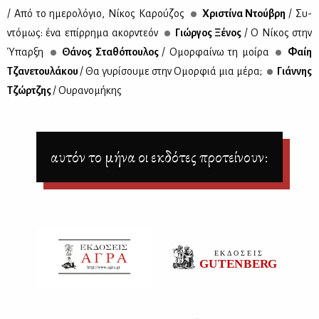
/ Από το ημε­ρο­λό­γιο, Νί­κος Κα­ρού­ζος
Χρι­στί­να Ντού­βρη
/ Συ­
ντό­μως: ένα επίρ­ρη­μα ακορ­ντε­όν
Γιώρ­γος Ξέ­νος
/ Ο Νί­κος στην
Ύπαρ­ξη
Θά­νος Στα­θό­που­λος
/ Ομορ­φαί­νω τη μοί­ρα
Φαίη
Τζα­νε­του­λά­κου
/ Θα γυ­ρί­σου­με στην Ομορ­φιά μια μέ­ρα;
Γιάν­νης
Τζώρ­τζης
/ Ου­ρα­νο­μή­κης
αυτόν το μήνα οι εκδότες προτείνουν: