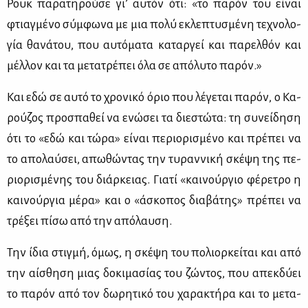
Ρουκ πα­ρα­τη­ρού­σε γι’ αυ­τόν ότι: «το πα­ρόν του εί­ναι
φτιαγ­μέ­νο σύμ­φω­να με μια πο­λύ εκλε­πτυ­σμέ­νη τε­χνο­λο­
γία θα­νά­του, που αυ­τό­μα­τα κα­ταρ­γεί και πα­ρελ­θόν και
μέλ­λον και τα με­τα­τρέ­πει όλα σε από­λυ­το πα­ρόν.»
Και εδώ σε αυ­τό το χρο­νι­κό όριο που λέ­γε­ται πα­ρόν, ο Κα­
ρού­ζος προ­σπα­θεί να ενώ­σει τα διε­στώ­τα: τη συ­νεί­δη­ση
ότι το «εδώ και τώ­ρα» εί­ναι πε­ριο­ρι­σμέ­νο και πρέ­πει να
το απο­λαύ­σει, απω­θώ­ντας την τυ­ραν­νι­κή σκέ­ψη της πε­
ριο­ρι­σμέ­νης του διάρ­κειας. Για­τί «και­νούρ­γιο φέ­ρε­τρο η
και­νούρ­για μέ­ρα» και ο «άσκο­πος δια­βά­της» πρέ­πει να
τρέ­ξει πί­σω από την από­λαυ­ση.
Την ίδια στιγ­μή, όμως, η σκέ­ψη του πο­λιορ­κεί­ται και από
την αί­σθη­ση μιας δο­κι­μα­σί­ας του ζώ­ντος, που απεκ­δύ­ει
το πα­ρόν από τον δω­ρη­τι­κό του χα­ρα­κτή­ρα και το με­τα­