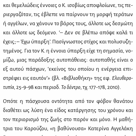
και θε­με­λιώ­δεις έν­νοιες ο Κ. ισο­βί­ως απο­φλοί­ω­νε, τις πε­
ριερ­γα­ζό­ταν, τις έβλε­πε να παίρ­νουν τη μορ­φή τε­ρά­των
ή αγ­γέ­λων, να χά­νουν το βά­ρος τους, άλ­λο­τε ως δε­σμώ­τη
και άλ­λο­τε ως δε­ό­με­νο. ‘– Δεν σε βλέ­πω από­ψε κα­λά τι
έχεις; – Έχω ύπαρ­ξη’. Πα­σί­γνω­στος στί­χος και πο­λυ­συ­ζη­
τη­μέ­νος. Για τον Κ. η έν­νοια ύπαρ­ξη εί­χε τη ση­μα­σία, νο­
μί­ζω, μιας πα­ρά­δο­ξης αυ­το­πά­θειας: αυ­το­πα­θής εί­ναι ο
εξ αυ­τού πά­σχων, ‘εκεί­νος του οποί­ου η ενέρ­γεια επι­
στρέ­φει εις εαυ­τό­ν’» (βλ. «Βι­βλιο­θή­κη» της εφ.
Ελευ­θε­ρο­
τυ­πία
, 25-9-98 και πε­ριοδ.
Το δέ­ντρο
, τχ. 177-178, 2010).
Οπό­τε η πά­σχου­σα οντό­τη­τα από τον φό­βον θα­νά­του
δια­θέ­τει ως λύ­ση ένα εί­δος κα­τάρ­γη­σης του χρό­νου και
τον πε­ριο­ρι­σμό της ζω­ής στο πα­ρόν και μό­νο. Η μα­θή­
τρια του Κα­ρού­ζου, «η βα­θύ­νου­σα» Κα­τε­ρί­να Αγ­γε­λά­κη