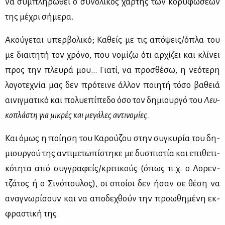
να συ­μπλη­ρω­θεί ο συ­νο­λι­κός χάρ­της των κο­ρυ­φώ­σε­ών
της μέ­χρι σή­με­ρα.
Ακού­γε­ται υπερ­βο­λι­κό; Κα­θείς με τις από­ψεις/όπλα του
με διαι­τη­τή τον χρό­νο, που νο­μί­ζω ότι αρ­χί­ζει και κλί­νει
προς την πλευ­ρά μου… Για­τί, να προ­σθέ­σω, η νε­ό­τε­ρη
λο­γο­τε­χνία μας δεν πρό­τει­νε άλ­λον ποι­η­τή τό­σο βα­θειά
αι­νιγ­μα­τι­κό και πο­λυ­ε­πί­πε­δο όσο τον δη­μιουρ­γό του
Λευ­
κο­πλά­στη για μι­κρές και με­γά­λες αντι­νο­μί­ες.
Και όμως η ποί­η­ση του Κα­ρού­ζου στην συ­γκυ­ρία του δη­
μιουρ­γού της αντι­με­τω­πί­στη­κε με δυ­σπι­στία και επι­θε­τι­
κό­τη­τα από συγ­γρα­φείς/κρι­τι­κούς (όπως π.χ. ο Λο­ρεν­
τζά­τος ή ο Σι­νό­που­λος), οι οποί­οι δεν ήσαν σε θέ­ση να
ανα­γνω­ρί­σουν και να απο­δε­χθούν την προ­ω­θη­μέ­νη εκ­
φρα­στι­κή της.