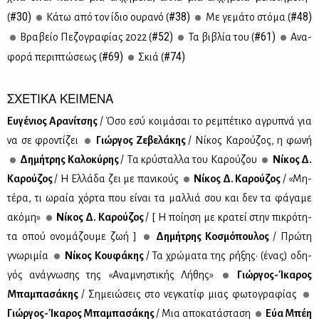
#30)
#38)
#48)
(
Κά­τω από τον ίδιο ου­ρα­νό (
Με γε­μά­το στό­μα (
#52)
#61)
Βρα­βείο Πε­ζο­γρα­φί­ας 2022 (
Τα βι­βλία του (
Ανα­
#69)
#74)
φο­ρά πε­ρι­πτώ­σε­ως (
Σκιά (
ΣΧΕΤΙΚΑ ΚΕΙΜΕΝΑ
Ευ­γέ­νιος Αρα­νί­τσης
/ Όσο εσύ κοι­μά­σαι το ρε­μπέ­τι­κο αγρυ­πνά για
να σε φρο­ντί­ζει
Γιώρ­γος Ζε­βε­λά­κης
/ Νί­κος Κα­ρού­ζος, η φω­νή
Δη­μή­τρης Κα­λο­κύ­ρης
/ Tα κρύ­σταλ­λα του Kα­ρού­ζου
Νί­κος Δ.
Κα­ρού­ζος
/ Η Ελ­λά­δα ζει με πα­νι­κούς
Νί­κος Δ. Κα­ρού­ζος
/ «Μη­
τέ­ρα, τι ωραία χόρ­τα που εί­ναι τα μαλ­λιά σου και δεν τα φά­γα­με
ακό­μη»
Νί­κος Δ. Κα­ρού­ζος
/ [ Η ποί­η­ση με κρα­τεί στην πι­κρό­τη­
τα οπού ονο­μά­ζου­με ζωή ]
Δη­μή­τρης Κο­σμό­που­λος
/ Πρώ­τη
γνω­ρι­μία
Νί­κος Κου­φά­κης
/ Τα χρώ­μα­τα της ρή­ξης· (ένας) οδη­
γός ανά­γνω­σης της «Ανα­μνη­στι­κής Λή­θης»
Γιώρ­γος-Ίκα­ρος
Μπα­μπα­σά­κης
/ Ση­μειώ­σεις στο νε­γκα­τίφ μιας φω­το­γρα­φί­ας
Γιώρ­γος-Ίκα­ρος Μπα­μπα­σά­κης
/ Μια απο­κα­τά­στα­ση
Εύα Μπέη