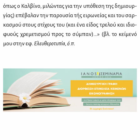
όπως ο Καλ­βί­νο, μι­λώ­ντας για την υπό­θε­ση της δη­μιουρ­
γί­ας) επέ­βα­λαν την πα­ρου­σία τής ει­ρω­νεί­ας και του σαρ­
κα­σμού στους στί­χους του (και ένα εί­δος τρε­λού και ιδιο­
φυούς χρε­με­τι­σμού προς το σύ­μπαν)…» (βλ. το κεί­με­νό
μου στην εφ.
Ελευ­θε­ρο­τυ­πία
,
ό.π
.