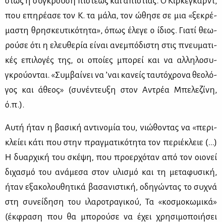
στως η σύ­γκρου­ση πί­στε­ως και απι­στί­ας. Ο Κίρ­κε­γκαρντ,
που επη­ρέ­α­σε τον Κ. τα μά­λα, τον ώθη­σε σε μια «ξε­κρέ­
μα­στη θρη­σκευ­τι­κό­τη­τα», όπως έλε­γε ο ίδιος. Για­τί θε­ω­
ρού­σε ότι η ελευ­θε­ρία εί­ναι ανε­μπό­δι­στη στις πνευ­μα­τι­
κές επι­λο­γές της, οι οποί­ες μπο­ρεί και να αλ­λη­λο­συ­
γκρού­ο­νται. «Συμ­βαί­νει να ’ναι κα­νείς ταυ­τό­χρο­να θε­ο­λό­
γος και άθε­ος» (συ­νέ­ντευ­ξη στον Αντρέα Μπε­λε­ζί­νη,
ό.π.).
Αυ­τή ήταν η βα­σι­κή αντι­νο­μία του, νιώ­θο­ντας να «πε­ρι­
κλεί­ει κά­τι που στην πραγ­μα­τι­κό­τη­τα τον πε­ριέ­κλειε (…)
Η δυαρ­χι­κή του σκέ­ψη, που προ­ερ­χό­ταν από τον οιο­νεί
δι­χα­σμό του ανά­με­σα στον υλι­σμό και τη με­τα­φυ­σι­κή,
ήταν εξα­κο­λου­θη­τι­κά βα­σα­νι­στι­κή, οδη­γώ­ντας το συ­χνά
στη συ­νεί­δη­ση του ιλα­ρο­τρα­γι­κού, Τα «κο­σμο­κω­μι­κά»
(έκ­φρα­ση που θα μπο­ρού­σε να έχει χρη­σι­μο­ποι­ή­σει