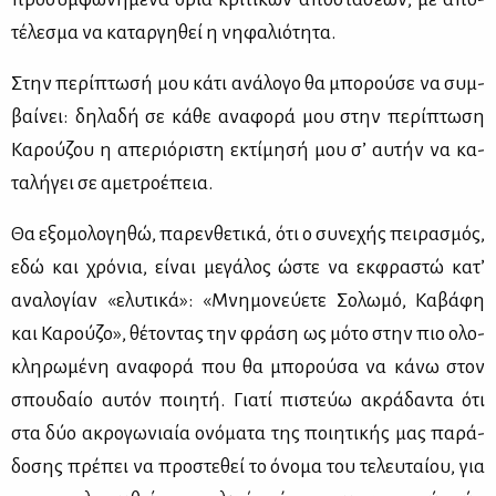
τέ­λε­σμα να κα­ταρ­γη­θεί η νη­φα­λιό­τη­τα.
Στην πε­ρί­πτω­σή μου κά­τι ανά­λο­γο θα μπο­ρού­σε να συμ­
βαί­νει: δη­λα­δή σε κά­θε ανα­φο­ρά μου στην πε­ρί­πτω­ση
Κα­ρού­ζου η απε­ριό­ρι­στη εκτί­μη­σή μου σ’ αυ­τήν να κα­
τα­λή­γει σε αμε­τρο­έ­πεια.
Θα εξο­μο­λο­γη­θώ, πα­ρεν­θε­τι­κά, ότι ο συ­νε­χής πει­ρα­σμός,
εδώ και χρό­νια, εί­ναι με­γά­λος ώστε να εκ­φρα­στώ κα­τ’
ανα­λο­γί­αν «ελυ­τι­κά»: «Μνη­μο­νεύ­ε­τε Σο­λω­μό, Κα­βά­φη
και Κα­ρού­ζο», θέ­το­ντας την φρά­ση ως μό­το στην πιο ολο­
κλη­ρω­μέ­νη ανα­φο­ρά που θα μπο­ρού­σα να κά­νω στον
σπου­δαίο αυ­τόν ποι­η­τή. Για­τί πι­στεύω ακρά­δα­ντα ότι
στα δύο ακρο­γω­νιαία ονό­μα­τα της ποι­η­τι­κής μας πα­ρά­
δο­σης πρέ­πει να προ­στε­θεί το όνο­μα του τε­λευ­ταί­ου, για