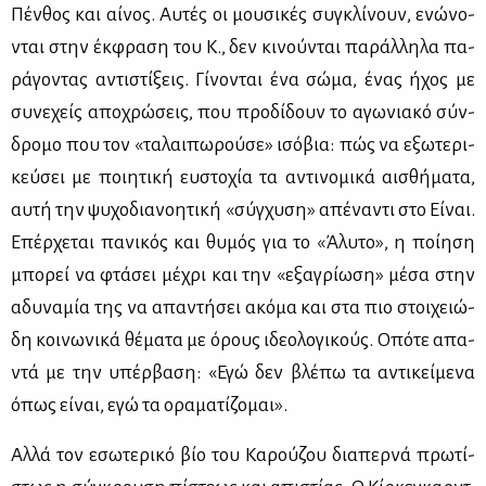
Πέν­θος και αί­νος. Αυ­τές οι μου­σι­κές συ­γκλί­νουν, ενώ­νο­
νται στην έκ­φρα­ση του Κ., δεν κι­νού­νται πα­ράλ­λη­λα πα­
ρά­γο­ντας αντι­στί­ξεις. Γί­νο­νται ένα σώ­μα, ένας ήχος με
συ­νε­χείς απο­χρώ­σεις, που προ­δί­δουν το αγω­νια­κό σύν­
δρο­μο που τον «τα­λαι­πω­ρού­σε» ισό­βια: πώς να εξω­τε­ρι­
κεύ­σει με ποι­η­τι­κή ευ­στο­χία τα αντι­νο­μι­κά αι­σθή­μα­τα,
αυ­τή την ψυ­χο­δια­νοη­τι­κή «σύγ­χυ­ση» απέ­να­ντι στο Εί­ναι.
Επέρ­χε­ται πα­νι­κός και θυ­μός για το «Άλυ­το», η ποί­η­ση
μπο­ρεί να φτά­σει μέ­χρι και την «εξα­γρί­ω­ση» μέ­σα στην
αδυ­να­μία της να απα­ντή­σει ακό­μα και στα πιο στοι­χειώ­
δη κοι­νω­νι­κά θέ­μα­τα με όρους ιδε­ο­λο­γι­κούς. Οπό­τε απα­
ντά με την υπέρ­βα­ση: «Εγώ δεν βλέ­πω τα αντι­κεί­με­να
όπως εί­ναι, εγώ τα ορα­μα­τί­ζο­μαι».
Αλ­λά τον εσω­τε­ρι­κό βίο του Κα­ρού­ζου δια­περ­νά πρω­τί­