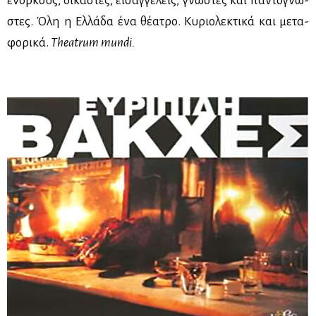
ενόρ­κους, δι­κα­στές, ει­σαγ­γε­λείς, γνώ­στες και πα­ντο­γνώ­
στες. Όλη η Ελ­λά­δα ένα θέ­α­τρο. Κυ­ριο­λε­κτι­κά και με­τα­
φο­ρι­κά.
Theatrum
mundi
.