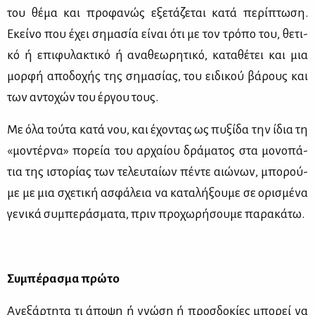
του θέ­μα και προ­φα­νώς εξε­τά­ζε­ται κα­τά πε­ρί­πτω­ση.
Εκεί­νο που έχει ση­μα­σία εί­ναι ότι με τον τρό­πο του, θε­τι­
κό ή επι­φυ­λα­κτι­κό ή ανα­θε­ω­ρη­τι­κό, κα­τα­θέ­τει και μια
μορ­φή απο­δο­χής της ση­μα­σί­ας, του ει­δι­κού βά­ρους και
των αντο­χών του έρ­γου τους.
Με όλα τού­τα κα­τά νου, και έχο­ντας ως πυ­ξί­δα την ίδια τη
«μο­ντέρ­να» πο­ρεία του αρ­χαί­ου δρά­μα­τος στα μο­νο­πά­
τια της ιστο­ρί­ας των τε­λευ­ταί­ων πέ­ντε αιώ­νων, μπο­ρού­
με με μια σχε­τι­κή ασφά­λεια να κα­τα­λή­ξου­με σε ορι­σμέ­να
γε­νι­κά συ­μπε­ρά­σμα­τα, πριν προ­χω­ρή­σου­με πα­ρα­κά­τω.
Συ­μπέ­ρα­σμα πρώ­το
Ανε­ξάρ­τη­τα τι άπο­ψη ή γνώ­ση ή προσ­δο­κί­ες μπο­ρεί να