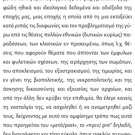
φώ­δη ηθι­κά και ιδε­ο­λο­γι­κά δε­δο­μέ­να και αδιέ­ξο­δα της
επο­χής μας, μιας επο­χής η οποία από τη μια εκτο­ξεύ­ει
κα­τά ρι­πάς τις δια­φω­νί­ες και τον προ­βλη­μα­τι­σμό της γύ­
ρω από τις θέ­σεις πολ­λών εθνι­κών (δυ­τι­κών κυ­ρί­ως) πα­
ρα­δό­σε­ων, των κλα­σι­κών εν προ­κει­μέ­νω, όπως λ.χ. θέ­
σεις που αφο­ρούν θέ­μα­τα που άπτο­νται των έμ­φυ­λων
και φυ­λε­τι­κών σχέ­σε­ων, της ιε­ράρ­χη­σης των σω­μά­των,
του απο­κλει­σμού, του εξο­στρα­κι­σμού, της τι­μω­ρί­ας, και
εν γέ­νει της βιο­πο­λι­τι­κής, της νε­κρο­πο­λι­τι­κής και της
άσκη­σης δι­καιο­σύ­νης και εξου­σί­ας των αρ­χαί­ων, και
από την άλ­λη δεν κρύ­βει την επι­θυ­μία, θα έλε­γε κα­νείς
τη νο­σταλ­γία της, να ασχο­λη­θεί ή να ανα­με­τρη­θεί μα­ζί
τους, δεί­χνο­ντας με αυ­τό τον αμ­φί­ση­μο τρό­πο πως αυ­τό
που προη­γεί­ται του «με­τά/post», το «πριν/ pre” δη­λα­δή,
δεν δια­γρά­φε­ται και τό­σο εύ­κο­λα, όπως αφε­λώς το εμ­φα­