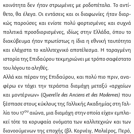
κοι­νό­τη­τα δεν ήταν στρω­μέ­νες με ρο­δο­πέ­τα­λα. Το αντί­
θε­το, θα έλε­γα. Οι εντά­σεις και οι δια­φω­νί­ες ήταν διαρ­
κώς πα­ρού­σες και ενί­ο­τε πο­λύ φορ­τι­σμέ­νες και συ­χνά
πο­λι­τι­κά προσ­διο­ρι­σμέ­νες, ιδί­ως στην Ελ­λά­δα, όπου το
δια­κύ­βευ­μα ήταν πρω­τί­στως η ίδια η εθνι­κή ταυ­τό­τη­τα
και ελά­χι­στα το καλ­λι­τε­χνι­κό απο­τέ­λε­σμα. Η τα­ραγ­μέ­νη
ιστο­ρία της Επι­δαύ­ρου τεκ­μη­ριώ­νει με τρό­πο σα­φέ­στα­το
του λό­γου το αλη­θές.
Αλ­λά και πέ­ραν της Επι­δαύ­ρου, και πο­λύ πιο πριν, ανα­
φέ­ρω εν τά­χει την τε­ρά­στια δια­μά­χη με­τα­ξύ «αρ­χαί­ων
και μο­ντέρ­νων» (
Querelle des Anciens et des Modernes)
που
ξέ­σπα­σε στους κύ­κλους της Γαλ­λι­κής Ακα­δη­μί­ας στη Γαλ­
ου
λία του 17
αιώ­να, μια δια­μά­χη στην οποία εί­χαν εμπλα­
κεί τό­τε τα κο­ρυ­φαία ονό­μα­τα των καλ­λι­τε­χνών και των
δια­νο­ού­με­νων της επο­χής (βλ. Κορ­νέιγ, Μο­λιέ­ρος, Πε­ρό,