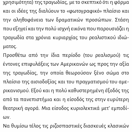
χρη­σι­μό­τη­τα) της τρα­γω­δί­ας, με το σκε­πτι­κό ότι η φόρ­μα
και οι ιδέ­ες της δια­λύ­ουν το «φω­το­γρα­φι­κό» πλαί­σιο και
την αλη­θο­φά­νεια των δρα­μα­τι­κών προ­σώ­πων. Στά­ση
που εξη­γεί και την πο­λύ ισχνή ει­κό­να που πα­ρου­σιά­ζει η
τρα­γω­δία στα χρό­νια κυ­ριαρ­χί­ας του ρε­α­λι­στι­κού ιδιώ­
μα­τος.
Προ­σθέ­τω από την ίδια πε­ρί­ο­δο (του ρε­α­λι­σμού) τις
έντο­νες επι­φυ­λά­ξεις των Αμε­ρι­κα­νών ως προς την αξία
της τρα­γω­δί­ας, την οποία θε­ω­ρού­σαν ξέ­νο σώ­μα στο
πλαί­σιο της αι­σιο­δο­ξί­ας και του πραγ­μα­τι­σμού του αμε­
ρι­κα­νι­σμού. Εξού και η πο­λύ κα­θυ­στε­ρη­μέ­νη έξο­δός της
από τα πα­νε­πι­στή­μια και η εί­σο­δός της στην ευ­ρύ­τε­ρη
θε­α­τρι­κή αγο­ρά. Μια εί­σο­δος κυ­ριο­λε­κτι­κά με­τ’ εμπο­δί­
ων.
Να θυ­μί­σω τέ­λος τις ρι­ζο­σπα­στι­κές δια­σκευ­ές κλα­σι­κών