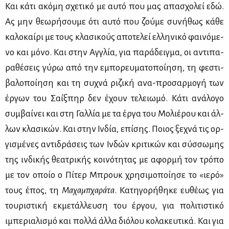
Και κά­τι ακό­μη σχε­τι­κό με αυ­τό που μας απα­σχο­λεί εδώ.
Ας μην θε­ω­ρή­σου­με ότι αυ­τό που ζού­με συ­νή­θως κά­θε
κα­λο­καί­ρι με τους κλα­σι­κούς απο­τε­λεί ελ­λη­νι­κό φαι­νό­με­
νο και μό­νο. Και στην Aγ­γλία, για πα­ρά­δειγ­μα, οι αντι­πα­
ρα­θέ­σεις γύ­ρω από την εμπο­ρευ­μα­το­ποί­η­ση, τη φε­στι­
βα­λο­ποί­η­ση και τη συ­χνά ρι­ζι­κή ανα-προ­σαρ­μο­γή των
έρ­γων του Σαίξ­πηρ δεν έχουν τε­λειω­μό. Κά­τι ανά­λο­γο
συμ­βαί­νει και στη Γαλ­λία με τα έρ­γα του Μο­λιέ­ρου και άλ­
λων κλα­σι­κών. Και στην Ιν­δία, επί­σης. Ποιος ξε­χνά τις ορ­
γι­σμέ­νες αντι­δρά­σεις των Ιν­δών κρι­τι­κών και σύσ­σω­μης
της ιν­δι­κής θε­α­τρι­κής κοι­νό­τη­τας με αφορ­μή τον τρό­πο
με τον οποίο ο Πί­τερ Μπρουκ χρη­σι­μο­ποί­η­σε το «ιε­ρό»
τους έπος, τη
Μα­χα­μπ­χα­ρά­τα
. Κα­τη­γο­ρή­θη­κε ευ­θέ­ως για
του­ρι­στι­κή εκ­με­τάλ­λευ­ση του έρ­γου, για πο­λι­τι­στι­κό
ιμπε­ρια­λι­σμό και πολ­λά άλ­λα διό­λου κο­λα­κευ­τι­κά. Και για