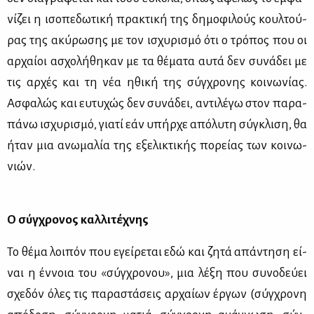
νί­ζει η ισο­πε­δω­τι­κή πρα­κτι­κή της δη­μο­φι­λούς κουλ­τού­
ρας της ακύ­ρω­σης με τον ισχυ­ρι­σμό ότι ο τρό­πος που οι
αρ­χαί­οι ασχο­λή­θη­καν με τα θέ­μα­τα αυ­τά δεν συ­νά­δει με
τις αρ­χές και τη νέα ηθι­κή της σύγ­χρο­νης κοι­νω­νί­ας.
Ασφα­λώς και ευ­τυ­χώς δεν συ­νά­δει, αντι­λέ­γω στον πα­ρα­
πά­νω ισχυ­ρι­σμό, για­τί εάν υπήρ­χε από­λυ­τη σύ­γκλι­ση, θα
ήταν μια ανω­μα­λία της εξε­λι­κτι­κής πο­ρεί­ας των κοι­νω­
νιών.
Ο σύγ­χρο­νος καλ­λι­τέ­χνης
Το θέ­μα λοι­πόν που εγεί­ρε­ται εδώ και ζη­τά απά­ντη­ση εί­
ναι η έν­νοια του «σύγ­χρο­νου», μια λέ­ξη που συ­νο­δεύ­ει
σχε­δόν όλες τις πα­ρα­στά­σεις αρ­χαί­ων έρ­γων (σύγ­χρο­νη