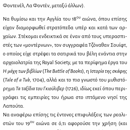
Φο­ντε­νέλ, Λα Φο­ντέν, με­τα­ξύ άλ­λων).
ου
Να θυ­μί­σω και την Αγ­γλία του 18
αιώ­να, όπου επί­σης
εί­χαν δια­μορ­φω­θεί στρα­τό­πε­δα υπέρ και κα­τά των αρ­
χαί­ων. Στέ­κο­μαι εν­δει­κτι­κά σε έναν από τους υπε­ρα­σπι­
στές των «μο­ντέρ­νων», τον συγ­γρα­φέα Τζό­να­θαν Σουίφτ,
ο οποί­ος εί­χε στρέ­ψει τα σα­τι­ρι­κά του βέ­λη ενά­ντια στην
αρ­χαιο­λα­τρία της Royal Society, με τα πε­ρί­φη­μα έρ­γα του
Η μά­χη των βι­βλί­ων
(
The
Battle
of
Books
), η
Ιστο­ρία της σκά­φης
(
Tale
of
a
Tub
, 1704), αλ­λά και το πιο γνω­στό του μυ­θι­στό­
ρη­μα
Τα τα­ξί­δια του Γκιού­λι­βερ
(1726), ιδί­ως εκεί όπου πε­ρι­
γρά­φει τις εμπει­ρί­ες του ήρωα στο ιπτά­με­νο νη­σί της
Λα­πού­τα.
Να ανα­φέ­ρω επί­σης τις έντο­νες επι­φυ­λά­ξεις των ρε­α­λι­
ου
στών του 19
αιώ­να σε ό,τι αφο­ρού­σε την χρή­ση (και