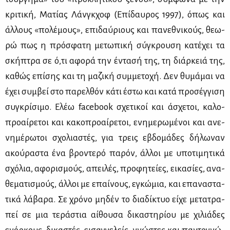
κρι­τι­κή, Μα­τί­ας Λάν­γκ­χοφ (Επί­δαυ­ρος 1997), όπως και
άλ­λους «πο­λέ­μους», επι­δαύ­ριους και πα­νε­θνι­κούς, θε­ω­
ρώ πως η πρό­σφα­τη με­τω­πι­κή σύ­γκρου­ση κα­τέ­χει τα
σκή­πτρα σε ό,τι αφο­ρά την έντα­σή της, τη διάρ­κειά της,
κα­θώς επί­σης και τη μα­ζι­κή συμ­με­το­χή. Δεν θυ­μά­μαι να
έχει συμ­βεί στο πα­ρελ­θόν κά­τι έστω και κα­τά προ­σέγ­γι­ση
συ­γκρί­σι­μο. Ελέω facebook σχε­τι­κοί και άσχε­τοι, κα­λο­
προ­αί­ρε­τοι και κα­κο­προ­αί­ρε­τοι, ενη­με­ρω­μέ­νοι και ανε­
νη­μέ­ρω­τοι σχο­λια­στές, για τρεις εβδο­μά­δες δή­λω­ναν
ακού­ρα­στα ένα βρο­ντε­ρό πα­ρόν, άλ­λοι με υπο­τι­μη­τι­κά
σχό­λια, αφο­ρι­σμούς, απει­λές, προ­φη­τεί­ες, ει­κα­σί­ες, ανα­
θε­μα­τι­σμούς, άλ­λοι με επαί­νους, εγκώ­μια, και επα­να­στα­
τι­κά λά­βα­ρα. Σε χρό­νο μη­δέν το δια­δί­κτυο εί­χε με­τα­τρα­
πεί σε μια τε­ρά­στια αί­θου­σα δι­κα­στη­ρί­ου με χι­λιά­δες