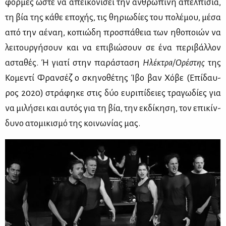
φόρ­μες ώστε να απει­κο­νί­σει την αν­θρώ­πι­νη απελ­πι­σία,
τη βία της κά­θε επο­χής, τις θη­ριω­δί­ες του πο­λέ­μου, μέ­σα
από την αέ­ναη, κο­πιώ­δη προ­σπά­θεια των ηθο­ποιών να
λει­τουρ­γή­σουν και να επι­βιώ­σουν σε ένα πε­ρι­βάλ­λον
αστα­θές. Ή για­τί στην πα­ρά­στα­ση
Ηλέ­κτρα/Ορέ­στης
της
Κο­με­ντί Φραν­σέζ ο σκη­νο­θέ­της Ίβο βαν Χό­βε (Επί­δαυ­
ρος 2020) στρά­φη­κε στις δύο ευ­ρι­πί­δειες τρα­γω­δί­ες για
να μι­λή­σει και αυ­τός για τη βία, την εκ­δί­κη­ση, τον επι­κίν­
δυ­νο ατο­μι­κι­σμό της κοι­νω­νί­ας μας.