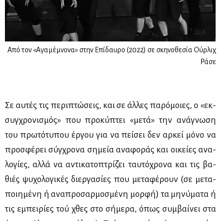
Από τον «Αγαμέμνονα» στην Επίδαυρο (2022) σε σκηνοθεσία Ούρλιχ
Ράσε
Σε αυ­τές τις πε­ρι­πτώ­σεις, και σε άλ­λες πα­ρό­μοιες, ο «εκ­
συγ­χρο­νι­σμός» που προ­κύ­πτει «με­τά» την ανά­γνω­ση
του πρω­τό­τυ­που έρ­γου για να πεί­σει δεν αρ­κεί μό­νο να
προ­σφέ­ρει σύγ­χρο­να ση­μεία ανα­φο­ράς και οι­κεί­ες ανα­
λο­γί­ες, αλ­λά να αντι­κα­το­πτρί­ζει ταυ­τό­χρο­να και τις βα­
θιές ψυ­χο­λο­γι­κές διερ­γα­σί­ες που με­τα­φέ­ρουν (σε με­τα­
ποι­η­μέ­νη ή ανα­προ­σαρ­μο­σμέ­νη μορ­φή) τα μη­νύ­μα­τα ή
τις εμπει­ρί­ες τού χθες στο σή­με­ρα, όπως συμ­βαί­νει στα