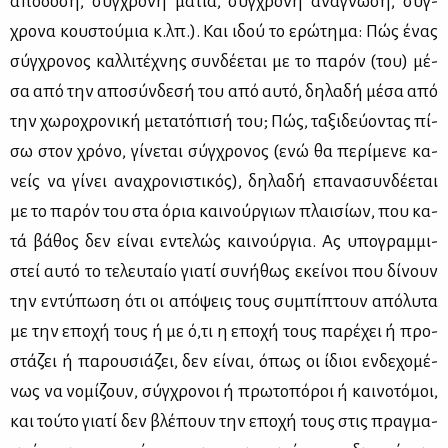
από­δο­ση, σύγ­χρο­νη μα­τιά, σύγ­χρο­νη ανά­γνω­ση, σύγ­
χρο­να κου­στού­μια κ.λπ.). Και ιδού το ερώ­τη­μα: Πώς ένας
σύγ­χρο­νος καλ­λι­τέ­χνης συν­δέ­ε­ται με το πα­ρόν (του) μέ­
σα από την απο­σύν­δε­σή του από αυ­τό, δη­λα­δή μέ­σα από
την χω­ρο­χρο­νι­κή με­τα­τό­πι­σή του; Πώς, τα­ξι­δεύ­ο­ντας πί­
σω στον χρό­νο, γί­νε­ται σύγ­χρο­νος (ενώ θα πε­ρί­με­νε κα­
νείς να γί­νει ανα­χρο­νι­στι­κός), δη­λα­δή επα­να­συν­δέ­ε­ται
με το πα­ρόν του στα όρια και­νούρ­γιων πλαι­σί­ων, που κα­
τά βά­θος δεν εί­ναι εντε­λώς και­νούρ­για. Ας υπο­γραμ­μι­
στεί αυ­τό το τε­λευ­ταίο για­τί συ­νή­θως εκεί­νοι που δί­νουν
την εντύ­πω­ση ότι οι από­ψεις τους συ­μπί­πτουν από­λυ­τα
με την επο­χή τους ή με ό,τι η επο­χή τους πα­ρέ­χει ή προ­
στά­ζει ή πα­ρου­σιά­ζει, δεν εί­ναι, όπως οι ίδιοι εν­δε­χο­μέ­
νως να νο­μί­ζουν, σύγ­χρο­νοι ή πρω­το­πό­ροι ή και­νο­τό­μοι,
και τού­το για­τί δεν βλέ­πουν την επο­χή τους στις πραγ­μα­