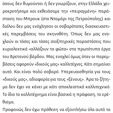
όσους δεν θυ­μού­νται ή δεν γνω­ρί­ζουν, στην Ελ­λά­δα χει­
ρο­κρο­τή­σα­με και εκ­θειά­σα­με την «πει­ραγ­μέ­νη» πα­ρά­
στα­ση του Μπρουκ (στο Ντα­μά­ρι της Πε­τρού­πο­λης) και
διό­λου δεν μας ενό­χλη­σαν οι σο­βα­ρό­τα­τες δια­σκευα­στι­
κές πα­ρεμ­βά­σεις του σκη­νο­θέ­τη. Όπως δεν μας ενο­
χλούν οι τό­σες και τό­σες σαιξ­πη­ρι­κές πα­ρα­στά­σεις που
κυ­ριο­λε­κτι­κά «αλ­λά­ζουν τα φώ­τα» στα πρω­τό­τυ­πα έρ­γα
του Βρε­τα­νού βάρ­δου. Μας ενο­χλεί όμως όταν οι πα­ρεμ­
βά­σεις αφο­ρούν «δι­κούς μας» καλ­λι­τέ­χνες. Κά­τι ση­μαί­νει
αυ­τό. Και εί­ναι πο­λύ σο­βα­ρό. Υπε­ρευαι­σθη­σία για τους
«δι­κούς μας», αδια­φο­ρία για τους «ξέ­νους». Άρα το ζή­τη­
μα δεν έχει να κά­νει με κά­τι απο­κλει­στι­κά καλ­λι­τε­χνι­κό.
Το ίδιο το καλ­λι­τέ­χνη­μα εί­ναι βα­σι­κά η πρό­φα­ση, το ερέ­
θι­σμα.
Προ­φα­νώς δεν έχω πρό­θε­ση να εξα­ντλή­σω όλα αυ­τά τα