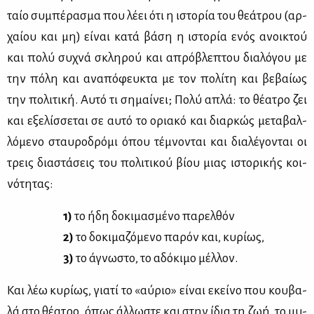
ταίο συ­μπέ­ρα­σμα που λέ­ει ότι η ιστο­ρία του θε­ά­τρου (αρ­
χαί­ου και μη) εί­ναι κα­τά βά­ση η ιστο­ρία ενός ανοι­κτού
και πο­λύ συ­χνά σκλη­ρού και απρό­βλε­πτου δια­λό­γου με
την πό­λη και ανα­πό­φευ­κτα με τον πο­λί­τη και βε­βαί­ως
την πο­λι­τι­κή. Αυ­τό τι ση­μαί­νει; Πο­λύ απλά: το θέ­α­τρο ζει
και εξε­λίσ­σε­ται σε αυ­τό το ορια­κό και διαρ­κώς με­τα­βαλ­
λό­με­νο σταυ­ρο­δρό­μι όπου τέ­μνο­νται και δια­λέ­γο­νται οι
τρεις δια­στά­σεις του πο­λι­τι­κού βί­ου μιας ιστο­ρι­κής κοι­
νό­τη­τας:
1)
το ήδη δο­κι­μα­σμέ­νο πα­ρελ­θόν
2)
το δο­κι­μα­ζό­με­νο πα­ρόν και, κυ­ρί­ως,
3)
το άγνω­στο, το αδό­κι­μο μέλ­λον.
Και λέω κυ­ρί­ως, για­τί το «αύ­ριο» εί­ναι εκεί­νο που κου­βα­
λά στο θέ­α­τρο, όπως άλ­λω­στε και στην ίδια τη ζωή, το μυ­