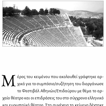
Μ
έρος του κει­μέ­νου που ακο­λου­θεί γρά­φτη­κε αρ­
χι­κά για το συ­μπό­σιο/συ­ζή­τη­ση του διορ­γά­νω­σε
το Φε­στι­βάλ Αθη­νών/Επι­δαύ­ρου με θέ­μα το αρ­
χαίο θέ­α­τρο και οι επι­δρά­σεις του στο σύγ­χρο­νο ελ­λη­νι­κό
και ευ­ρω­παϊ­κό θέ­α­τρο. Στη συ­νέ­χεια το κεί­με­νο δέ­χτη­κε