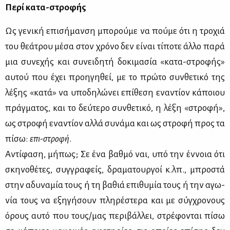
Πε­ρί κα­τα-στρο­φής
Ως γε­νι­κή επι­σή­μαν­ση μπο­ρού­με να πού­με ότι η τρο­χιά
του θε­ά­τρου μέ­σα στον χρό­νο δεν εί­ναι τί­πο­τε άλ­λο πα­ρά
μια συ­νε­χής και συ­νει­δη­τή δο­κι­μα­σία «κα­τα-στρο­φής»
αυ­τού που έχει προη­γη­θεί, με το πρώ­το συν­θε­τι­κό της
λέ­ξης «κα­τά» να υπο­δη­λώ­νει επί­θε­ση ενα­ντί­ον κά­ποιου
πράγ­μα­τος, και το δεύ­τε­ρο συν­θε­τι­κό, η λέ­ξη «στρο­φή»,
ως στρο­φή ενα­ντί­ον αλ­λά συ­νά­μα και ως στρο­φή προς τα
πί­σω:
επι-στρο­φή
.
Αντί­φα­ση, μή­πως; Σε ένα βαθ­μό ναι, υπό την έν­νοια ότι
σκη­νο­θέ­τες, συγ­γρα­φείς, δρα­μα­τουρ­γοί κ.λπ., μπρο­στά
στην αδυ­να­μία τους ή τη βα­θιά επι­θυ­μία τους ή την αγω­
νία τους να εξη­γή­σουν πλη­ρέ­στε­ρα και με σύγ­χρο­νους
όρους αυ­τό που τους/μας πε­ρι­βάλ­λει, στρέ­φο­νται πί­σω