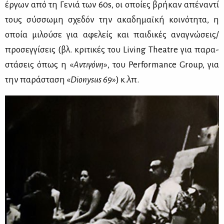
έρ­γων από τη Γε­νιά των 60s, οι οποί­ες βρή­καν απέ­να­ντί
τους σύσ­σω­μη σχε­δόν την ακα­δη­μαϊ­κή κοι­νό­τη­τα, η
οποία μι­λού­σε για αφε­λείς και παι­δι­κές ανα­γνώ­σεις/
προ­σεγ­γί­σεις (βλ. κρι­τι­κές του Living Theatre για πα­ρα­
στά­σεις όπως η «
Αντι­γό­νη
», του Performance Group, για
την πα­ρά­στα­ση «
Dionysus
69
») κ.λπ.