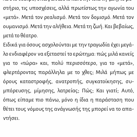
στή­ριο, τις υπο­σχέ­σεις, αλ­λά πρω­τί­στως την αγω­νία του
«με­τά». Με­τά τον ρε­α­λι­σμό. Με­τά τον δο­μι­σμό. Με­τά τον
ου­μα­νι­σμό. Με­τά την αλή­θεια. Με­τά τη ζωή. Και βε­βαί­ως,
με­τά το θέ­α­τρο.
Ει­δι­κά για όσους ασχο­λού­νται με την τρα­γω­δία έχει με­γά­
λο εν­δια­φέ­ρον να εξε­τα­στεί το ερώ­τη­μα: πώς μι­λά κα­νείς
για το «τώ­ρα» και, πο­λύ πε­ρισ­σό­τε­ρο, για το «με­τά»,
φλερ­τά­ρο­ντας πα­ράλ­λη­λα με το χθες; Μι­λά μή­πως με
όρους κα­τα­στρο­φής, ανα­τρο­πής, συ­γκα­τοί­κη­σης, συ­
μπό­ρευ­σης, μί­μη­σης, λα­τρεί­ας; Πώς; Και για­τί; Αυ­τό,
όπως εί­πα­με πιο πά­νω, μό­νο η ίδια η πα­ρά­στα­ση που
θέ­τει τους νό­μους της ανά­γνω­σής της μπο­ρεί να το απα­
ντή­σει.