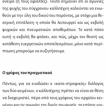
όνει­ρα (ή τους εφιάλ­τες). Τού­το ση­μαί­νει ότι οι αγω­νί­ες
της ψυ­χής του σύγ­χρο­νου καλ­λι­τέ­χνη κα­λού­νται να ενω­
θούν με την ύλη του δι­κού του πα­ρό­ντος, με στό­χο μια θε­
α­τρι­κή επι­τέ­λε­ση η οποία θα λει­τουρ­γεί και ως εκ­βο­λή
ψυ­χι­κών και πνευ­μα­τι­κών απο­θε­μά­των. Το κα­τά πό­σο
αυ­τή η εκ­βο­λή θα φτά­σει, και πώς, μέ­χρι τον θε­α­τή ως
κα­τά­θε­ση ευ­ερ­γε­τι­κών απο­τε­λε­σμά­των, μό­νο κα­τά πε­ρί­
πτω­ση μπο­ρού­με να συ­ζη­τή­σου­με.
Ο γρί­φος του πραγ­μα­τι­κού
Πά­ντως, για να ευο­δώ­σει ο «κα­τα-στρο­φι­κός» διά­λο­γος
των δύο κει­μέ­νων, ο καλ­λι­τέ­χνης πρέ­πει να εί­ναι σε θέ­ση
να δια­χει­ρι­στεί, πέ­ρα από τους γρί­φους του αρ­χαί­ου κει­
μέ­νου και τις αγω­νί­ες της δι­κής του ψυ­χής, τα επί­σης γρι­