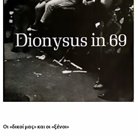
Οι «δι­κοί μας» και οι «ξέ­νοι»