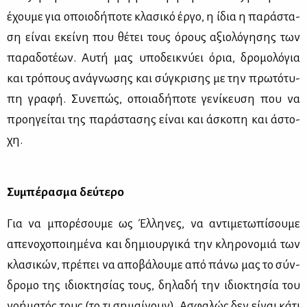
έχου­με για οποιο­δή­πο­τε κλα­σι­κό έρ­γο, η ίδια η πα­ρά­στα­
ση εί­ναι εκεί­νη που θέ­τει τους όρους αξιο­λό­γη­σης των
πα­ρα­δο­τέ­ων. Αυ­τή μας υπο­δει­κνύ­ει όρια, δρο­μο­λό­για
και τρό­πους ανά­γνω­σης και σύ­γκρι­σης με την πρω­τό­τυ­
πη γρα­φή. Συ­νε­πώς, οποια­δή­πο­τε γε­νί­κευ­ση που να
προη­γεί­ται της πα­ρά­στα­σης εί­ναι και άσκο­πη και άστο­
χη.
Συ­μπέ­ρα­σμα δεύ­τε­ρο
Για να μπο­ρέ­σου­με ως Έλ­λη­νες, να αντι­με­τω­πί­σου­με
απε­νο­χο­ποι­η­μέ­να και δη­μιουρ­γι­κά την κλη­ρο­νο­μιά των
κλα­σι­κών, πρέ­πει να απο­βά­λου­με από πά­νω μας το σύν­
δρο­μο της ιδιο­κτη­σί­ας τους, δη­λα­δή την ιδιο­κτη­σία του
νο­ή­μα­τός τους (το τι ση­μαί­νουν). Ασφα­λώς δεν εί­ναι κά­τι