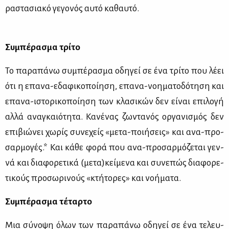
ρα­στα­σια­κό γε­γο­νός αυ­τό κα­θαυ­τό.
Συ­μπέ­ρα­σμα τρί­το
Το πα­ρα­πά­νω συ­μπέ­ρα­σμα οδη­γεί σε ένα τρί­το που λέ­ει
ότι η επα­να-εδα­φι­κο­ποί­η­ση, επα­να-νοη­μα­το­δό­τη­ση και
επα­να-ιστο­ρι­κο­ποί­η­ση των κλα­σι­κών δεν εί­ναι επι­λο­γή
αλ­λά ανα­γκαιό­τη­τα. Κα­νέ­νας ζω­ντα­νός ορ­γα­νι­σμός δεν
επι­βιώ­νει χω­ρίς συ­νε­χείς «με­τα-ποι­ή­σεις» και ανα-προ­
σαρ­μο­γές.* Και κά­θε φο­ρά που ανα-προ­σαρ­μό­ζε­ται γεν­
νά και δια­φο­ρε­τι­κά (με­τα)κεί­με­να και συ­νε­πώς δια­φο­ρε­
τι­κούς προ­σω­ρι­νούς «κτή­το­ρες» και νο­ή­μα­τα.
Συ­μπέ­ρα­σμα τέ­ταρ­το
Μια σύ­νο­ψη όλων των πα­ρα­πά­νω οδη­γεί σε ένα τε­λευ­