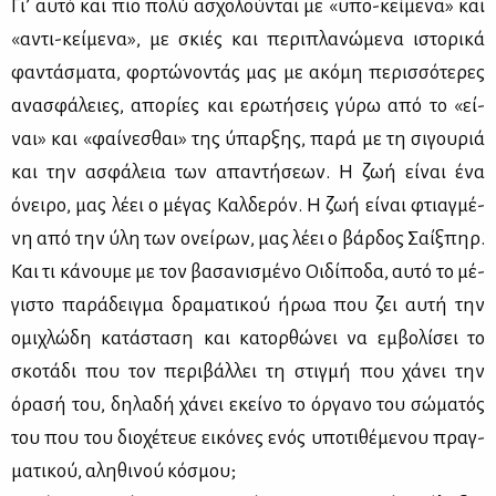
Γι’ αυ­τό και πιο πο­λύ ασχο­λού­νται με «υπο-κεί­με­να» και
«αντι-κεί­με­να», με σκιές και πε­ρι­πλα­νώ­με­να ιστο­ρι­κά
φα­ντά­σμα­τα, φορ­τώ­νο­ντάς μας με ακό­μη πε­ρισ­σό­τε­ρες
ανα­σφά­λειες, απο­ρί­ες και ερω­τή­σεις γύ­ρω από το «εί­
ναι» και «φαί­νε­σθαι» της ύπαρ­ξης, πα­ρά με τη σι­γου­ριά
και την ασφά­λεια των απα­ντή­σε­ων. Η ζωή εί­ναι ένα
όνει­ρο, μας λέ­ει ο μέ­γας Καλ­δε­ρόν. Η ζωή εί­ναι φτιαγ­μέ­
νη από την ύλη των ονεί­ρων, μας λέ­ει ο βάρ­δος Σαίξ­πηρ.
Και τι κά­νου­με με τον βα­σα­νι­σμέ­νο Οι­δί­πο­δα, αυ­τό το μέ­
γι­στο πα­ρά­δειγ­μα δρα­μα­τι­κού ήρωα που ζει αυ­τή την
ομι­χλώ­δη κα­τά­στα­ση και κα­τορ­θώ­νει να εμ­βο­λί­σει το
σκο­τά­δι που τον πε­ρι­βάλ­λει τη στιγ­μή που χά­νει την
όρα­σή του, δη­λα­δή χά­νει εκεί­νο το όρ­γα­νο του σώ­μα­τός
του που του διο­χέ­τευε ει­κό­νες ενός υπο­τι­θέ­με­νου πραγ­
μα­τι­κού, αλη­θι­νού κό­σμου;