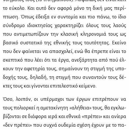
το εύ­κο­λο. Και αυ­τό δεν αφο­ρά μό­νο τη δι­κή μας πε­ρί­
πτω­ση. Όπως έδει­ξα εν συ­ντο­μία και πιο πά­νω, το ίδιο
σύν­δρο­μο ιδιο­κτη­σί­ας χα­ρα­κτη­ρί­ζει όλους τους λα­ούς
που αντι­με­τω­πί­ζουν την κλα­σι­κή κλη­ρο­νο­μιά τους ως
βα­σι­κό συ­στα­τι­κό της εθνι­κής τους ταυ­τό­τη­τας. Εκεί­νο
που δεν φαί­νε­ται να απα­σχο­λεί, ενώ θα έπρε­πε εί­ναι το
σκε­πτι­κό που λέ­ει ότι τα έρ­γα, ανε­ξάρ­τη­τα από πού έλ­
κουν την αφε­τη­ρία τους, ση­μαί­νουν τη στιγ­μή της υπο­
δο­χής τους, δη­λα­δή, τη στιγ­μή που συ­να­ντούν τους δέ­
κτες τους και γί­νο­νται επι­τε­λε­στι­κό κεί­με­νο.
Όσο, λοι­πόν, οι υπέρ­μα­χοι των έρ­γων επι­τρέ­πουν να
τους πο­λιορ­κεί η αμε­τα­κί­νη­τη «αλή­θεια» τους, θα εγκλω­
βί­ζο­νται σε διά­φο­ρα ιε­ρά και εθνι­κά «πρέ­πει» και ανί­ε­ρα
«δεν πρέ­πει» που συ­χνά ου­δε­μία σχέ­ση έχουν με το πα­