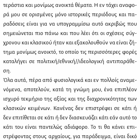
τε­ρά­στια και μο­νί­μως ανοι­κτά θέ­μα­τα. Η εν τά­χει ανα­φο­
ρά μου σε ορι­σμέ­νες μό­νο ιστο­ρι­κές πε­ριό­δους και πα­
ρα­δό­σεις εί­ναι για να υπο­γραμ­μί­σω αυ­τό ακρι­βώς που
ση­μειώ­νε­ται πιο πά­νω και που λέ­ει ότι οι σχέ­σεις σύγ­
χρο­νου και κλα­σι­κού ήταν και εξα­κο­λου­θούν να εί­ναι ζή­
τη­μα μο­νί­μως ανοι­κτό, το οποίο τις πε­ρισ­σό­τε­ρες φο­ρές
κα­τα­λή­γει σε πο­λι­τι­κή/εθνι­κή//ιδε­ο­λο­γι­κή αντι­πα­ρά­θε­
ση.
Όλα αυ­τά, πέ­ρα από φυ­σιο­λο­γι­κά και εν πολ­λοίς ανα­με­
νό­με­να, απο­τε­λούν, κα­τά τη γνώ­μη μου, ένα επι­πλέ­ον
ισχυ­ρό τεκ­μή­ριο της αξί­ας και της δια­χρο­νι­κό­τη­τας των
κλα­σι­κών κει­μέ­νων. Κα­νέ­νας δεν επι­στρέ­φει σε κά­τι ή
δεν επι­τί­θε­ται σε κά­τι ή δεν δια­σκευά­ζει κά­τι εάν αυ­τό το
κά­τι του εί­ναι πα­ντε­λώς αδιά­φο­ρο. Το τι θα κά­νει επι­
στρέ­φο­ντας στους αρ­χαί­ους, για πα­ρά­δειγ­μα, εί­ναι δι­κό