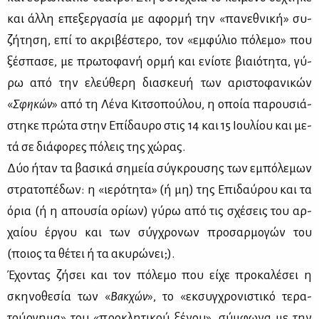
και άλ­λη επε­ξερ­γα­σία με αφορ­μή την «πα­νε­θνι­κή» συ­
ζή­τη­ση, επί το ακρι­βέ­στε­ρο, τον «εμ­φύ­λιο πό­λε­μο» που
ξέ­σπα­σε, με πρω­το­φα­νή ορ­μή και ενί­ο­τε βιαιό­τη­τα, γύ­
ρω από την ελεύ­θε­ρη δια­σκευή των αρι­στο­φα­νι­κών
«
Σφη­κών
» από τη Λέ­να Κι­τσο­πού­λου, η οποία πα­ρου­σιά­
στη­κε πρώ­τα στην Επί­δαυ­ρο στις 14 και 15 Ιου­λί­ου και με­
τά σε διά­φο­ρες πό­λεις της χώ­ρας.
Δύο ήταν τα βα­σι­κά ση­μεία σύ­γκρου­σης των εμπό­λε­μων
στρα­το­πέ­δων: η «ιε­ρό­τη­τα» (ή μη) της Επι­δαύ­ρου και τα
όρια (ή η απου­σία ορί­ων) γύ­ρω από τις σχέ­σεις του αρ­
χαί­ου έρ­γου και των σύγ­χρο­νων προ­σαρ­μο­γών του
(ποιος τα θέ­τει ή τα ακυ­ρώ­νει;).
Έχο­ντας ζή­σει και τον πό­λε­μο που εί­χε προ­κα­λέ­σει η
σκη­νο­θε­σία των «
Βακ­χών
», το «εκ­συγ­χρο­νι­στι­κό τε­ρα­
τούρ­γη­μα» του «προ­κλη­τι­κού ξέ­νου», σύμ­φω­να με την