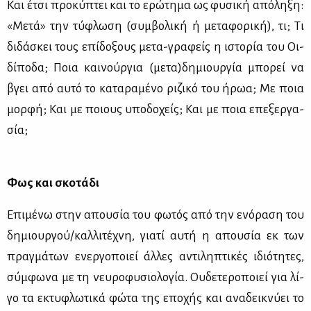
Και έτσι προ­κύ­πτει και το ερώ­τη­μα ως φυ­σι­κή από­λη­ξη:
«Με­τά» την τύ­φλω­ση (συμ­βο­λι­κή ή με­τα­φο­ρι­κή), τι; Τι
δι­δά­σκει τους επί­δο­ξους με­τα-γρα­φείς η ιστο­ρία του Οι­
δί­πο­δα; Ποια και­νούρ­για (με­τα)δη­μιουρ­γία μπο­ρεί να
βγει από αυ­τό το κα­τα­ρα­μέ­νο ρι­ζι­κό του ήρωα; Με ποια
μορ­φή; Και με ποιους υπο­δο­χείς; Και με ποια επε­ξερ­γα­
σία;
Φως και σκο­τά­δι
Επι­μέ­νω στην απου­σία του φω­τός από την ενό­ρα­ση του
δη­μιουρ­γού/καλ­λι­τέ­χνη, για­τί αυ­τή η απου­σία εκ των
πραγ­μά­των ενερ­γο­ποιεί άλ­λες αντι­λη­πτι­κές ιδιό­τη­τες,
σύμ­φω­να με τη νευ­ρο­φυ­σιο­λο­γία. Ου­δε­τε­ρο­ποιεί για λί­
γο τα εκτυ­φλω­τι­κά φώ­τα της επο­χής και ανα­δει­κνύ­ει το