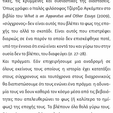
τι­κές, τις κρυμ­μέ­νες και ου­σια­στι­κές της δια­στά­σεις.
Όπως γρά­φει ο Ιτα­λός φι­λό­σο­φος Τζόρ­τζιο Αγκά­μπεν στο
βι­βλίο του
What
is
an
Apparatus
and
Other
Essays
(2009),
«σύγ­χρο­νος» δεν εί­ναι αυ­τός που βλέ­πει το φως της επο­
χής του αλ­λά το σκο­τά­δι. Εί­ναι αυ­τός που επι­στρέ­φει
διαρ­κώς σε ένα πα­ρόν το οποίο δεν επι­σκέ­φθη­κε πο­τέ,
υπό την έν­νοια ότι ενώ εί­ναι κο­ντά του και γύ­ρω του στην
ου­σία δεν το βλέ­πει, του δια­φεύ­γει (σ. 27-28).
Και πράγ­μα­τι. Εάν επι­χει­ρή­σου­με μια ανα­δρο­μή σε
όλους εκεί­νους τους οποί­ους η ιστο­ρία έχει κα­τα­τά­ξει
στους σύγ­χρο­νους και ταυ­τό­χρο­να στους δια­χρο­νι­κούς
θα δια­πι­στώ­σου­με ότι τους ενώ­νει ένα πράγ­μα: η αδυ­να­
μία τους να δουν κα­θα­ρά τον κό­σμο μέ­σα από τις βε­βαιό­
τη­τες που απε­λευ­θε­ρώ­νει το φως (ή κα­λύ­τε­ρα το ημί­
φως) της επο­χής τους. Τα βλέ­πουν όλα θο­λά γύ­ρω τους.