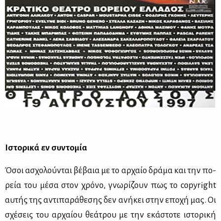
Ιστο­ρι­κά εν συ­ντο­μία
Όσοι ασχο­λού­νται βέ­βαια με το αρ­χαίο δρά­μα και την πο­
ρεία του μέ­σα στον χρό­νο, γνω­ρί­ζουν πως το copyright
αυ­τής της αντι­πα­ρά­θε­σης δεν ανή­κει στην επο­χή μας. Οι
σχέ­σεις του αρ­χαί­ου θε­ά­τρου με την εκά­στο­τε ιστο­ρι­κή