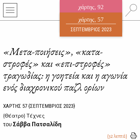
χάρτης
, 92
ηλεκτρονικό περιοδικό
χάρτης
, 57
ΑΥΓΟΥΣΤΟΣ 2026
ΣΕΠΤΕΜΒΡΙΟΣ 2023
«Μετα-ποιήσεις», «κατα-
στροφές» και «επι-στροφές»
τραγωδίας: η γοητεία και η αγωνία
ενός διαχρονικού παζλ ορίων
ΧΑΡΤΗΣ
57
{ΣΕΠΤΕΜΒΡΙΟΣ 2023}
{
Θέατρο
} Τέχνες
του
Σάββα Πατσαλίδη
{32 λεπτά}