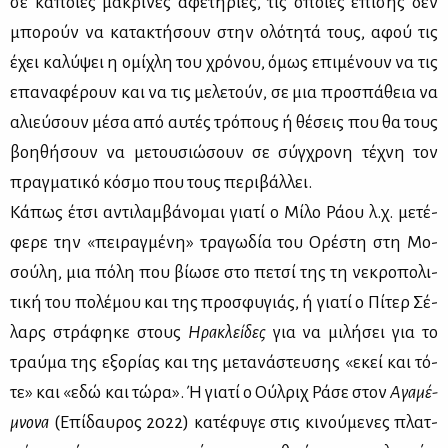
σε κά­ποιες μα­κρι­νές αφε­τη­ρί­ες, τις οποί­ες επί­σης δεν
μπο­ρούν να κα­τα­κτή­σουν στην ολό­τη­τά τους, αφού τις
έχει κα­λύ­ψει η ομί­χλη του χρό­νου, όμως επι­μέ­νουν να τις
επα­να­φέ­ρουν και να τις με­λε­τούν, σε μια προ­σπά­θεια να
αλιεύ­σουν μέ­σα από αυ­τές τρό­πους ή θέ­σεις που θα τους
βοη­θή­σουν να με­του­σιώ­σουν σε σύγ­χρο­νη τέ­χνη τον
πραγ­μα­τι­κό κό­σμο που τους πε­ρι­βάλ­λει.
Κά­πως έτσι αντι­λαμ­βά­νο­μαι για­τί ο Μί­λο Ρά­ου λ.χ. με­τέ­
φε­ρε την «πει­ραγ­μέ­νη» τρα­γω­δία του Ορέ­στη στη Μο­
σού­λη, μια πό­λη που βί­ω­σε στο πε­τσί της τη νε­κρο­πο­λι­
τι­κή του πο­λέ­μου και της προ­σφυ­γιάς, ή για­τί ο Πί­τερ Σέ­
λαρς στρά­φη­κε στους
Ηρα­κλεί­δες
για να μι­λή­σει για το
τραύ­μα της εξο­ρί­ας και της με­τα­νά­στευ­σης «εκεί και τό­
τε» και «εδώ και τώ­ρα». Ή για­τί ο Ούλ­ριχ Ρά­σε στον
Αγα­μέ­
μνο­να
(Επί­δαυ­ρος 2022) κα­τέ­φυ­γε στις κι­νού­με­νες πλατ­