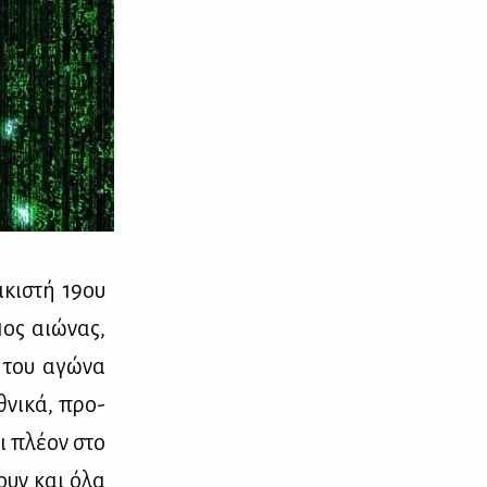
ι­κι­στή 19ου
1ος αιώ­νας,
κό του αγώ­να
θνι­κά, προ­
αι πλέ­ον στο
φουν και όλα