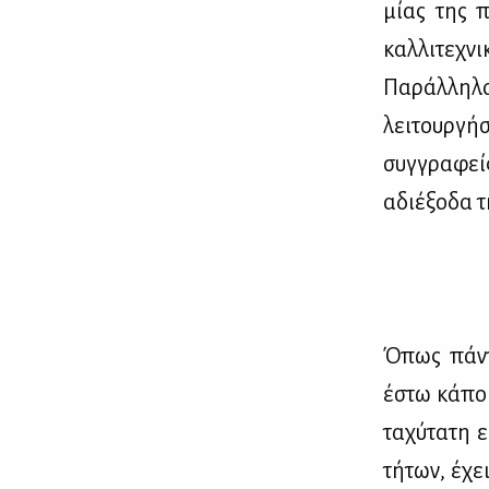
μί­ας της π
καλ­λι­τε­χν
Πα­ράλ­λη­λ
λει­τουρ­γή
συγ­γρα­φε
αδιέ­ξο­δα 
Όπως πά­ντ
έστω κά­ποιο
τα­χύ­τα­τη 
τή­των, έχει