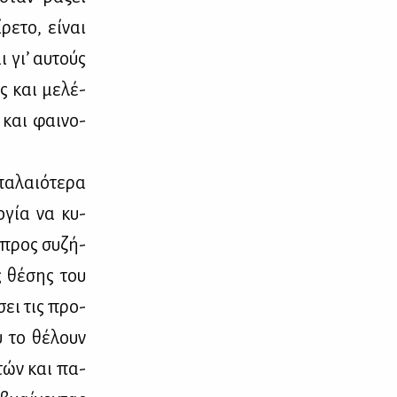
ρε­το, εί­ναι
ι γι’ αυ­τούς
ς και με­λέ­
 και φαι­νο­
α­λαιό­τε­ρα
ο­γία να κυ­
ά προς συ­ζή­
ς θέ­σης του
­σει τις προ­
υ το θέ­λουν
­στών και πα­