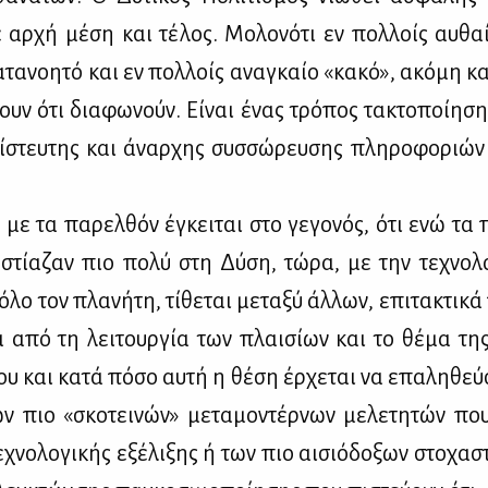
αρ­χή μέ­ση και τέ­λος. Μο­λο­νό­τι εν πολ­λοίς αυ­θαί­
­τα­νοη­τό και εν πολ­λοίς ανα­γκαίο «κα­κό», ακό­μη κα
ουν ότι δια­φω­νούν. Εί­ναι ένας τρό­πος τα­κτο­ποί­η­ση
­στευ­της και άναρ­χης συσ­σώ­ρευ­σης πλη­ρο­φο­ριών
 με τα πα­ρελ­θόν έγκει­ται στο γε­γο­νός, ότι ενώ τα π
 εστί­α­ζαν πιο πο­λύ στη Δύ­ση, τώ­ρα, με την τε­χνο­λ
όλο τον πλα­νή­τη, τί­θε­ται με­τα­ξύ άλ­λων, επι­τα­κτι­κ
α από τη λει­τουρ­γία των πλαι­σί­ων και το θέ­μα τη
ου και κα­τά πό­σο αυ­τή η θέ­ση έρ­χε­ται να επα­λη­θεύ
ν πιο «σκο­τει­νών» με­τα­μο­ντέρ­νων με­λε­τη­τών πο
­χνο­λο­γι­κής εξέ­λι­ξης ή των πιο αι­σιό­δο­ξων στο­χα