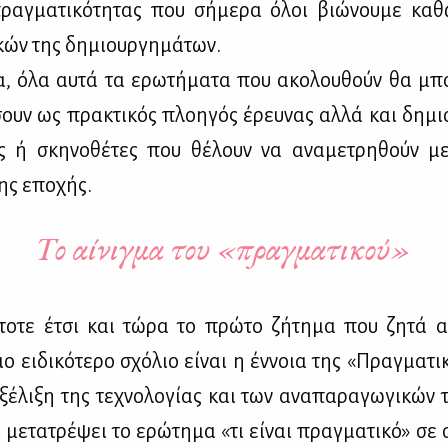
ραγ­μα­τι­κό­τη­τας που σή­με­ρα όλοι βιώ­νου­με κα
ι­κών της δη­μιουρ­γη­μά­των.
α, όλα αυ­τά τα ερω­τή­μα­τα που ακο­λου­θούν θα μπ
­σουν ως πρα­κτι­κός πλοη­γός έρευ­νας αλ­λά και δη­μιο
ίς ή σκη­νο­θέ­τες που θέ­λουν να ανα­με­τρη­θούν μ
της επο­χής.
Το αίνιγμα του «πραγματικού»
ο­τε έτσι και τώ­ρα το πρώ­το ζή­τη­μα που ζη­τά α
 ει­δι­κό­τε­ρο σχό­λιο εί­ναι η έν­νοια της «Πραγ­μα­τι­
εξέ­λι­ξη της τε­χνο­λο­γί­ας και των ανα­πα­ρα­γω­γι­κών 
 με­τα­τρέ­ψει το ερώ­τη­μα «τι εί­ναι πραγ­μα­τι­κό» σε 