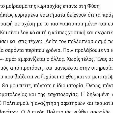
 το μοί­ρα­σμα της κυ­ριαρ­χί­ας επά­νω στη Φύ­ση;
ά­κτως ερ­ριμ­μέ­να ερω­τή­μα­τα δεί­χνουν ότι τα πράγ­
σα­φή σε σχέ­ση με το πιο «τα­κτο­ποι­η­μέ­νο» και ευ
Και εί­ναι λο­γι­κό αυ­τή η κά­πως χα­ο­τι­κή και αγ­χω­τι­
­σει και στις τέ­χνες. Δεί­τε τον πολ­λα­πλα­σια­σμό 
αία σα­ρά­ντα πε­ρί­που χρό­νια. Πριν προ­λά­βου­με να κ
«-ισμό» εμ­φα­νί­ζε­ται ο άλ­λος. Χω­ρίς τέ­λος. Ένας ασ
σμός από προ­τά­σεις και μα­νι­φέ­στα στην υπη­ρε­σία 
υ που βιά­ζε­ται να ξε­χά­σει το χθες και να με­τα­τρέ­ψ
. Θα μου πεί­τε, πά­ντο­τε η ίδια ιστο­ρία. Όντως, πά­ν
­μα­το­λο­γί­ας και της εσχα­το­λο­γί­ας. Η δη­λω­μέ­νη 
ύ Πο­λι­τι­σμού: η ανα­ζή­τη­ση αφε­τη­ριών και τερ­μα­τι
α­νά­των. Ο Δυ­τι­κός Πο­λι­τι­σμός νιώ­θει ασφα­λής