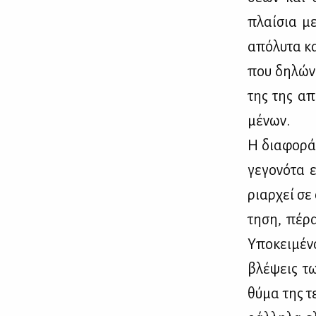
πλαί­σια με 
από­λυ­τα κα
που δη­λώ­ν
της της απί
μέ­νων.
Η δια­φο­ρά
γε­γο­νό­τα
ριαρ­χεί σε 
τη­ση, πέ­ρ
Υπο­κει­μέ­ν
βλέ­ψεις τω
θύ­μα της τε