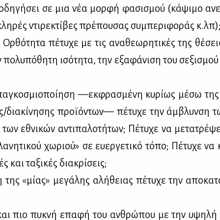
οδη­γή­σει σε μια νέα μορ­φή φα­σι­σμού (κά­ψι­μο ανε­
κλη­ρές ντι­ρε­κτί­βες πρέ­που­σας συ­μπε­ρι­φο­ράς κ.λπ)
ή Ορ­θό­τη­τα πέ­τυ­χε με τις ανα­θε­ω­ρη­τι­κές της θέ­σε
 πο­λυ­πό­θη­τη ισό­τη­τα, την εξα­φά­νι­ση του σε­ξι­σμο
α­γκο­σμιο­ποί­η­ση —εκ­φρα­σμέ­νη κυ­ρί­ως μέ­σω της
ς/δια­κί­νη­σης προ­ϊ­ό­ντων— πέ­τυ­χε την άμ­βλυν­ση 
των εθνι­κών αντι­πα­λο­τή­των; Πέ­τυ­χε να με­τα­τρέ­ψ
­νη­τι­κού χω­ριού» σε ευ­ερ­γε­τι­κό τό­πο; Πέ­τυ­χε να 
κές και τα­ξι­κές δια­κρί­σεις;
 της «μί­ας» με­γά­λης αλή­θειας πέ­τυ­χε την απο­κα­τ
και πιο πυ­κνή επα­φή του αν­θρώ­που με την υψη­λή τ