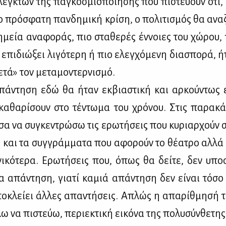
λεγ­κτών της πα­γκο­σμιο­ποί­η­σης που πι­στεύ­ουν ότι, 
πρό­σφα­τη παν­δη­μι­κή κρί­ση, ο πο­λι­τι­σμός θα ανα­
η­μεία ανα­φο­ράς, πιο στα­θε­ρές έν­νοιες του χώ­ρου,
επι­διώ­ξει λι­γό­τε­ρη ή πιο ελεγ­χό­με­νη δια­σπο­ρά, 
­τά» τον με­τα­μο­ντερ­νι­σμό.
­ντη­ση εδώ θα ήταν εκ­βια­στι­κή και αρ­κού­ντως 
α­θα­ρί­σουν στο τέ­ντω­μα του χρό­νου. Στις πα­ρα­κά­
σα να συ­γκε­ντρώ­σω τις ερω­τή­σεις που κυ­ριαρ­χούν σ
ις και τα συγ­γράμ­μα­τα που αφο­ρούν το θέ­α­τρο αλ­λά
­νι­κό­τε­ρα. Ερω­τή­σεις που, όπως θα δεί­τε, δεν υπο­σ
 απά­ντη­ση, για­τί κα­μιά απά­ντη­ση δεν εί­ναι τό­σο π
­κλεί­ει άλ­λες απα­ντή­σεις. Απλώς η απα­ρίθ­μη­σή 
λω να πι­στεύω, πε­ριε­κτι­κή ει­κό­να της πο­λυ­σύν­θε­τη