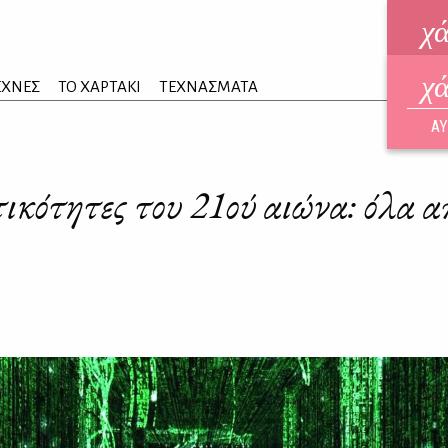
χ
χ
ηλεκ
ΕΧΝΕΣ
ΤΟ ΧΑΡΤΑΚΙ
ΤΕΧΝΑΣΜΑΤΑ
ΑΥΓ
ΑΥ
ικότητες του 21ού αιώνα: όλα α