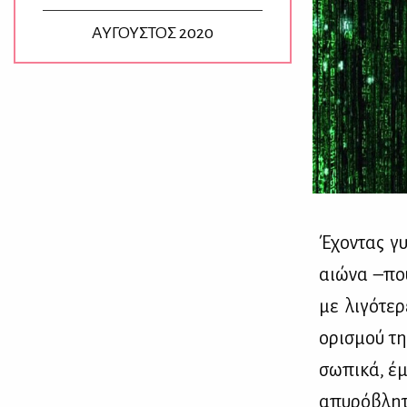
ΑΥΓΟΥΣΤΟΣ 2020
Έχο­ντας γυ­
αιώ­να –που
με λι­γό­τε­
ορι­σμού τη
σω­πι­κά, έμ
απυ­ρό­βλη­