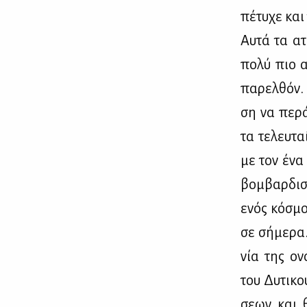
πέ­τυ­χε και
Αυ­τά τα ατ
πο­λύ πιο α
πα­ρελ­θόν. 
ση να πε­ρά
τα τε­λευ­τ
με τον ένα 
βομ­βαρ­δι­
ενός κό­σμο
σε σή­με­ρα
νία της ονο
του Δυ­τι­κο
σε­ων και θ