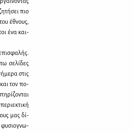
βγαί­νο­ντας
ζη­τή­σει πιο
 του έθνους,
ήτοι ένα και­
επι­σφα­λής.
τω σε­λί­δες
ή­με­ρα στις
 και τον πο­
τη­ρί­ζο­νται
ε­ριε­κτι­κή
τους μας δί­
ς φυ­σιο­γνω­