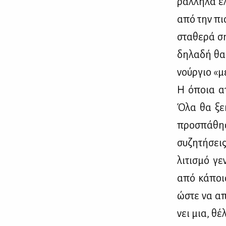
ράλ­λη­λα ε
από την πιο 
στα­θε­ρά σ
δη­λα­δή θα 
νούρ­γιο «με
Η όποια απά
Όλα θα ξε­κ
προ­σπά­θη­
συ­ζη­τή­σε
λι­τι­σμό γε
από κά­ποια
ώστε να απο
νει μια, θέ­