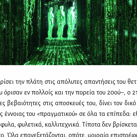
ρί­σει την πλά­τη στις από­λυ­τες απα­ντή­σεις του θε­τ
 όρι­σαν εν πολ­λοίς και την πο­ρεία του 20ού–, ο 2
ρες βε­βαιό­τη­τες στις απο­σκευ­ές του, δί­νει τον δι­
ς έν­νοιας του «πραγ­μα­τι­κού» σε όλα τα επί­πε­δα: ε
­φυ­λα, φυ­λε­τι­κά, καλ­λι­τε­χνι­κά. Τί­πο­τα δεν βρί­σκε­τ
το. Όλα επα­νε­ξε­τά­ζο­νται, οπό­τε, μοι­ραία επι­στρέ­