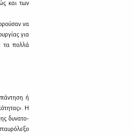
­θώς και των
ο­ρού­σαν να
υρ­γί­ας για
ε τα πολ­λά
πά­ντη­ση ή
κό­τη­τας». Η
της δυ­να­το­
σταυ­ρό­λε­ξο