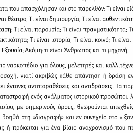
­τα που απα­σχό­λη­σαν και στο πα­ρελ­θόν: Τι εί­ναι εί­δ
ναι θέ­α­τρο; Τι εί­ναι δη­μιουρ­γία; Τι εί­ναι αυ­θε­ντι­κό­τη
α­ση; Τι εί­ναι πα­ρου­σία; Τι εί­ναι πραγ­μα­τι­κό­τη­τα; Τι
­κτι­κό­τη­τα; Τι εί­ναι ιστο­ρία; Τι εί­ναι κοι­νό; Τι εί­να
αι Εξου­σία; Ακό­μη: τι εί­ναι Άν­θρω­πος και τι μη­χα­νή;
ιο ναρ­κο­πέ­διο για όλους, με­λε­τη­τές και καλ­λι­τέ­χν
ο­σο­χή, για­τί ακρι­βώς κά­θε απά­ντη­ση ή δρά­ση εν­
σει έντο­νες αντι­πα­ρα­θέ­σεις και αντι­δρά­σεις. Τα πα­
α­τα­στρο­φή ενός αγάλ­μα­τος ιστο­ρι­κού προ­σώ­που λ
οί­ου, με ση­με­ρι­νούς όρους, θε­ω­ρού­νται απε­χθείς
βοη­θά στη «δια­γρα­φή» και εν συ­νε­χεία στο « ξα­ν
­ας ή πρό­κει­ται για ένα βί­αιο ανα­χρο­νι­σμό που πο