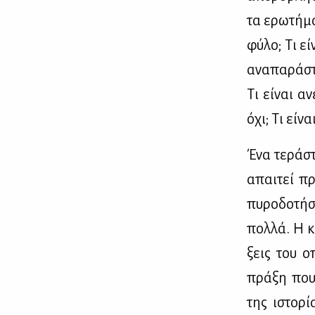
τα ερω­τή­μα
φύ­λο; Τι εί­
ανα­πα­ρά­στ
Τι εί­ναι ανε
όχι; Τι εί­ν
Ένα τε­ρά­στ
απαι­τεί πρ
πυ­ρο­δο­τή­
πολ­λά. Η κ
ξεις του οπ
πρά­ξη που 
της ιστο­ρί