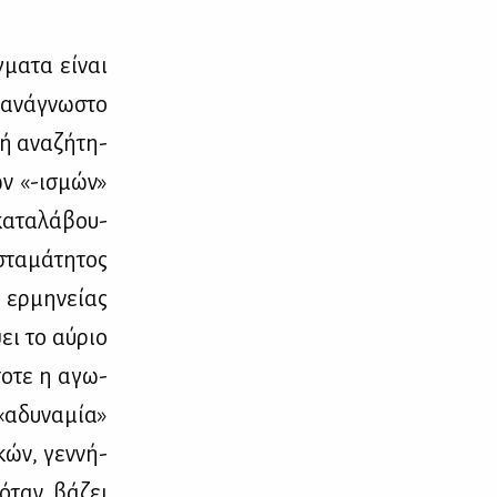
μα­τα εί­ναι
α­νά­γνω­στο
κή ανα­ζή­τη­
των «-ισμών»
α­τα­λά­βου­
τα­μά­τη­τος
ερ­μη­νεί­ας
ει το αύ­ριο
το­τε η αγω­
«αδυ­να­μία»
­κών, γεν­νή­
 όταν βά­ζει