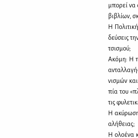
μπο­ρεί να 
βι­βλί­ων, σ
Η Πο­λι­τι­κ
δεύ­σεις την
τσι­σμού;
Ακό­μη: Η π
ανταλ­λα­γή
νι­σμών και 
πία του «πλα
τις φυ­λε­τι­
Η ακύ­ρω­ση
αλή­θειας;
Η ολο­έ­να 