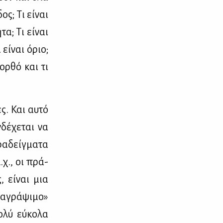
ος; Τι εί­ναι
­τα; Τι εί­ναι
 εί­ναι όριο;
ι ορ­θό και τι
ες. Και αυ­τό
δέ­χε­ται να
ρα­δείγ­μα­τα
.χ., οι πρά­
, εί­ναι μια
α­γρά­ψι­μο»
­λύ εύ­κο­λα