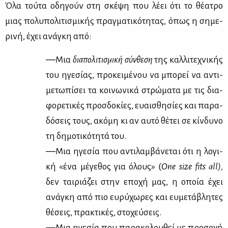
Όλα τού­τα οδη­γούν στη σκέ­ψη που λέ­ει ότι το θέ­α­τρο
μιας πο­λυ­πο­λι­τι­σμι­κής πραγ­μα­τι­κό­τη­τας, όπως η ση­με­
ρι­νή, έχει ανά­γκη από:
―Μια
δια­πο­λι­τι­σμι­κή σύν­θε­ση
της καλ­λι­τε­χνι­κής
του ηγε­σί­ας, προ­κει­μέ­νου να μπο­ρεί να αντι­
με­τω­πί­σει τα κοι­νω­νι­κά στρώ­μα­τα με τις δια­
φο­ρε­τι­κές προσ­δο­κί­ες, ευαι­σθη­σί­ες και πα­ρα­
δό­σεις τους, ακό­μη κι αν αυ­τό θέ­τει σε κίν­δυ­νο
τη δη­μο­τι­κό­τη­τά του.
―Μια ηγε­σία που αντι­λαμ­βά­νε­ται ότι η λο­γι­
κή «ένα μέ­γε­θος για όλους» (
One size fits all),
δεν ται­ριά­ζει στην επο­χή μας, η οποία έχει
ανά­γκη από πιο ευ­ρύ­χω­ρες και ευ­με­τά­βλη­τες
θέ­σεις, πρα­κτι­κές, στο­χεύ­σεις.
―Μια ηγε­σία που πα­ρα­κο­λου­θεί με προ­σο­χή