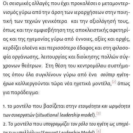
Οι σει­σμι­κές αλ­λα­γές που έχει προ­κα­λέ­σει ο με­τα­μο­ντερ­
νι­σμός γύ­ρω από την άρ­ση των ιε­ραρ­χή­σε­ων στην ποι­η­
τι­κή των τε­χνών γε­νι­κό­τε­ρα και την αξιο­λό­γη­σή τους,
όπως και την αμ­φι­σβή­τη­ση της απο­κλει­στι­κής αφε­τη­ρί­
ας και της ηγε­μο­νί­ας γύ­ρω από έν­νοιες, αξί­ες και αρ­χές,
κερ­δί­ζει ολο­έ­να και πε­ρισ­σό­τε­ρο έδα­φος και στη φι­λο­σο­
φία ορ­γά­νω­σης, λει­τουρ­γί­ας και διοί­κη­σης πολ­λών σύγ­
χρο­νων θε­ά­τρων. Στη θέ­ση του κε­ντρο­μό­λου συ­στή­μα­
τος όπου όλα συ­γκλί­νουν γύ­ρω από ένα
σού­περ ηγέ­τη-
[2]
ήρωα
καλ­λιερ­γού­νται τώ­ρα νέα ηγε­τι­κά μο­ντέ­λα,
όπως
για πα­ρά­δειγ­μα:
1. το μο­ντέ­λο που βα­σί­ζε­ται στην
ετοι­μό­τη­τα και ωρι­μό­τη­τα
[3]
των συ­νερ­γα­τών
(
situational
leadership
model
).
2. Το μο­ντέ­λο που
υπο­γραμ­μί­ζει τον ρό­λο του ηγέ­τη ως υπη­ρέ­
[4]
τη των υπαλ­λή­λων
(
Servant
Leadership
Model
).