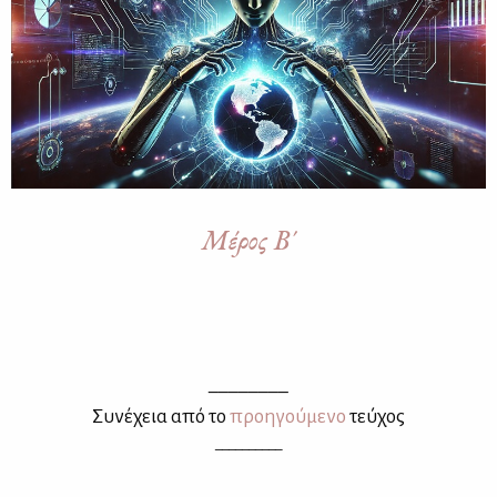
Μέρος Β΄
________
Συ­νέ­χεια από το
προη­γού­με­νο
τεύ­χος
__________