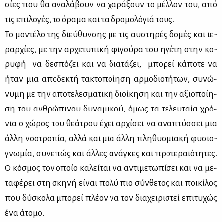
σί­ες που θα ανα­λά­βουν να χα­ρά­ξουν το μέλ­λον του, από
τις επι­λο­γές, το όρα­μα και τα δρο­μο­λό­γιά τους.
Το μο­ντέ­λο της διεύ­θυν­σης με τις αυ­στη­ρές δο­μές και ιε­
ραρ­χί­ες, με την αρ­χε­τυ­πι­κή φι­γού­ρα του ηγέ­τη στην κο­
ρυ­φή να δε­σπό­ζει και να δια­τά­ζει, μπο­ρεί κά­πο­τε να
ήταν μια απο­δε­κτή τα­κτο­ποί­η­ση αρ­μο­διο­τή­των, συ­νώ­
νυ­μη με την απο­τε­λε­σμα­τι­κή διοί­κη­ση και την αξιο­ποί­η­
ση του αν­θρώ­πι­νου δυ­να­μι­κού, όμως τα τε­λευ­ταία χρό­
νια ο χώ­ρος του θε­ά­τρου έχει αρ­χί­σει να ανα­πτύσ­σει μια
άλ­λη νο­ο­τρο­πία, αλ­λά και μια άλ­λη πλη­θυ­σμια­κή φυ­σιο­
γνω­μία, συ­νε­πώς και άλ­λες ανά­γκες και προ­τε­ραιό­τη­τες.
Ο κό­σμος τον οποίο κα­λεί­ται να αντι­με­τω­πί­σει και να με­
τα­φέ­ρει στη σκη­νή εί­ναι πο­λύ πιο σύν­θε­τος και ποι­κί­λος
που δύ­σκο­λα μπο­ρεί πλέ­ον να τον δια­χει­ρι­στεί επι­τυ­χώς
ένα άτο­μο.