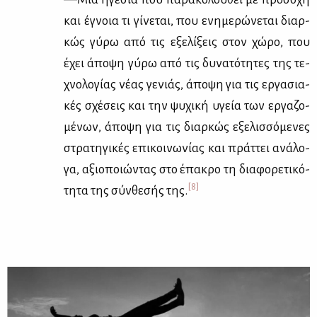
και έγνοια τι γί­νε­ται, που ενη­με­ρώ­νε­ται διαρ­
κώς γύ­ρω από τις εξε­λί­ξεις στον χώ­ρο, που
έχει άπο­ψη γύ­ρω από τις δυ­να­τό­τη­τες της τε­
χνο­λο­γί­ας νέ­ας γε­νιάς, άπο­ψη για τις ερ­γα­σια­
κές σχέ­σεις και την ψυ­χι­κή υγεία των ερ­γα­ζο­
μέ­νων, άπο­ψη για τις διαρ­κώς εξε­λισ­σό­με­νες
στρα­τη­γι­κές επι­κοι­νω­νί­ας και πράτ­τει ανά­λο­
γα, αξιο­ποιώ­ντας στο έπα­κρο τη δια­φο­ρε­τι­κό­
[8]
τη­τα της σύν­θε­σής της.