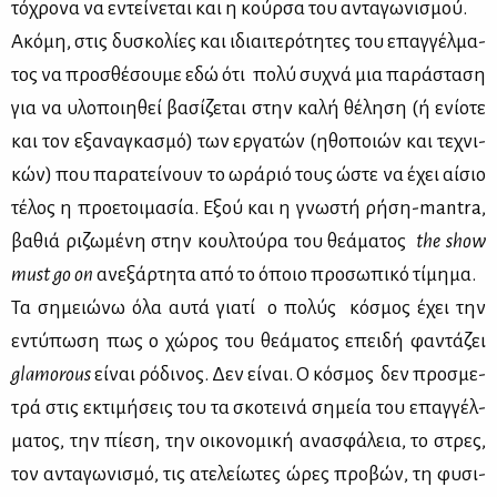
τό­χρο­να να εντεί­νε­ται και η κούρ­σα του αντα­γω­νι­σμού.
Ακό­μη, στις δυ­σκο­λί­ες και ιδιαι­τε­ρό­τη­τες του επαγ­γέλ­μα­
τος να προ­σθέ­σου­με εδώ ότι πο­λύ συ­χνά μια πα­ρά­στα­ση
για να υλο­ποι­η­θεί βα­σί­ζε­ται στην κα­λή θέ­λη­ση (ή ενί­ο­τε
και τον εξα­να­γκα­σμό) των ερ­γα­τών (ηθο­ποιών και τε­χνι­
κών) που πα­ρα­τεί­νουν το ωρά­ριό τους ώστε να έχει αί­σιο
τέ­λος η προ­ε­τοι­μα­σία. Εξού και η γνω­στή ρή­ση-mantra,
βα­θιά ρι­ζω­μέ­νη στην κουλ­τού­ρα του θε­ά­μα­τος
the show
must go on
ανε­ξάρ­τη­τα από το όποιο προ­σω­πι­κό τί­μη­μα.
Τα ση­μειώ­νω όλα αυ­τά για­τί ο πο­λύς κό­σμος έχει την
εντύ­πω­ση πως ο χώ­ρος του θε­ά­μα­τος επει­δή φα­ντά­ζει
glamorous
εί­ναι ρό­δι­νος. Δεν εί­ναι. Ο κό­σμος δεν προ­σμε­
τρά στις εκτι­μή­σεις του τα σκο­τει­νά ση­μεία του επαγ­γέλ­
μα­τος, την πί­ε­ση, την οι­κο­νο­μι­κή ανα­σφά­λεια, το στρες,
τον αντα­γω­νι­σμό, τις ατε­λεί­ω­τες ώρες προ­βών, τη φυ­σι­