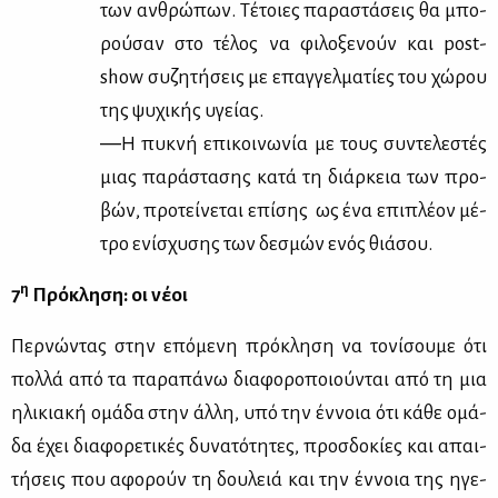
των αν­θρώ­πων. Τέ­τοιες πα­ρα­στά­σεις θα μπο­
ρού­σαν στο τέ­λος να φι­λο­ξε­νούν και post-
show συ­ζη­τή­σεις με επαγ­γελ­μα­τί­ες του χώ­ρου
της ψυ­χι­κής υγεί­ας.
―Η πυ­κνή επι­κοι­νω­νία με τους συ­ντε­λε­στές
μιας πα­ρά­στα­σης κα­τά τη διάρ­κεια των προ­
βών, προ­τεί­νε­ται επί­σης ως ένα επι­πλέ­ον μέ­
τρο ενί­σχυ­σης των δε­σμών ενός θιά­σου.
η
7
Πρό­κλη­ση: οι νέ­οι
Περ­νώ­ντας στην επό­με­νη πρό­κλη­ση να το­νί­σου­με ότι
πολ­λά από τα πα­ρα­πά­νω δια­φο­ρο­ποιού­νται από τη μια
ηλι­κια­κή ομά­δα στην άλ­λη, υπό την έν­νοια ότι κά­θε ομά­
δα έχει δια­φο­ρε­τι­κές δυ­να­τό­τη­τες, προσ­δο­κί­ες και απαι­
τή­σεις που αφο­ρούν τη δου­λειά και την έν­νοια της ηγε­