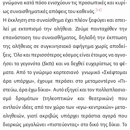
γνώ­μο­να κα­τά πό­σο ενι­σχύ­ουν τις προ­σω­πι­κές και κυ­ρί­
[14]
ως συ­ναι­σθη­μα­τι­κές από­ψεις του κα­θε­νός.
H έκ­κλη­ση στο συ­ναί­σθη­μα έχει πλέ­ον ξε­φύ­γει και απει­
λεί με εκτο­πι­σμό την αλή­θεια. Ζού­με πα­ντα­χό­θεν την
επα­νά­στα­ση του συ­ναι­σθή­μα­τος, δη­λα­δή την έκ­πτω­ση
της αλή­θειας σε συ­γκι­νη­σια­κό αφή­γη­μα χω­ρίς απο­δεί­
ξεις. Όλο και πε­ρισ­σό­τε­ρος κό­σμος εί­ναι έτοι­μος να αγνο­
ή­σει τα γε­γο­νό­τα (
facts
) και να δε­χθεί ευ­χα­ρί­στως τα ψέ­
μα­τα. Από το γνώ­ρι­μο καρ­τε­σια­νό γνω­μι­κό «Σκέ­φτο­μαι
άρα υπάρ­χω», έχου­με πε­ρά­σει στο με­τα­μο­ντέρ­νο «Πι­
στεύω, άρα έχω δί­κιο». Αυ­τό εξη­γεί και τον πολ­λα­πλα­σια­
σμό δρα­μά­των (τη­λε­ο­πτι­κών και θε­α­τρι­κών) που
αντλούν ιδέ­ες από τον χώ­ρο των «εγω-κε­ντρι­κών» με­τα-
αλη­θειών, για­τί ακρι­βώς υπάρ­χει τε­ρά­στια αγο­ρά που
διαρ­κώς με­γα­λώ­νει «πι­στεύ­ο­ντας» στο δι­κό της δί­κιο. Το