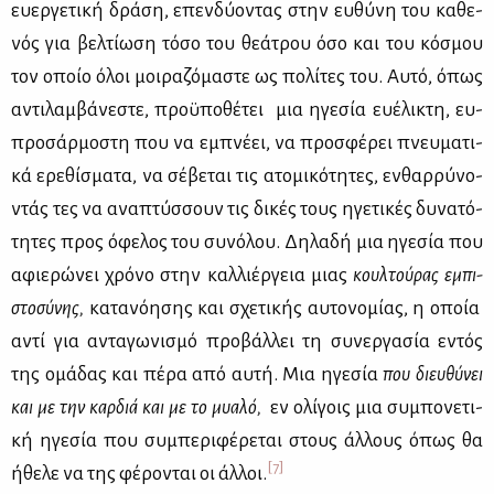
ευ­ερ­γε­τι­κή δρά­ση, επεν­δύ­ο­ντας στην ευ­θύ­νη του κα­θε­
νός για βελ­τί­ω­ση τό­σο του θε­ά­τρου όσο και του κό­σμου
τον οποίο όλοι μοι­ρα­ζό­μα­στε ως πο­λί­τες του. Αυ­τό, όπως
αντι­λαμ­βά­νε­στε, προ­ϋ­πο­θέ­τει μια ηγε­σία ευ­έ­λι­κτη, ευ­
προ­σάρ­μο­στη που να εμπνέ­ει, να προ­σφέ­ρει πνευ­μα­τι­
κά ερε­θί­σμα­τα, να σέ­βε­ται τις ατο­μι­κό­τη­τες, εν­θαρ­ρύ­νο­
ντάς τες να ανα­πτύσ­σουν τις δι­κές τους ηγε­τι­κές δυ­να­τό­
τη­τες προς όφε­λος του συ­νό­λου. Δη­λα­δή μια ηγε­σία που
αφιε­ρώ­νει χρό­νο στην καλ­λιέρ­γεια μιας
κουλ­τού­ρας εμπι­
στο­σύ­νης,
κα­τα­νό­η­σης και σχε­τι­κής αυ­το­νο­μί­ας, η οποία
αντί για αντα­γω­νι­σμό προ­βάλ­λει τη συ­νερ­γα­σία εντός
της ομά­δας και πέ­ρα από αυ­τή. Μια ηγε­σία
που διευ­θύ­νει
και με την καρ­διά και με το μυα­λό,
εν ολί­γοις μια συ­μπο­νε­τι­
κή ηγε­σία που συ­μπε­ρι­φέ­ρε­ται στους άλ­λους όπως θα
[7]
ήθε­λε να της φέ­ρο­νται οι άλ­λοι.