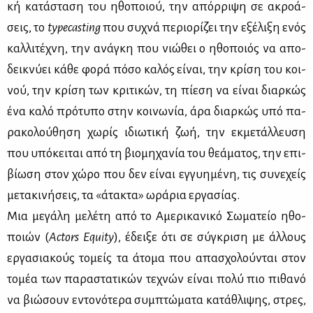
κή κα­τά­στα­ση του ηθο­ποιού, την απόρ­ρι­ψη σε ακρο­ά­
σεις, το
typecasting
που συ­χνά πε­ριο­ρί­ζει την εξέ­λι­ξη ενός
καλ­λι­τέ­χνη, την ανά­γκη που νιώ­θει ο ηθο­ποιός να απο­
δει­κνύ­ει κά­θε φο­ρά πό­σο κα­λός εί­ναι, την κρί­ση του κοι­
νού, την κρί­ση των κρι­τι­κών, τη πί­ε­ση να εί­ναι διαρ­κώς
ένα κα­λό πρό­τυ­πο στην κοι­νω­νία, άρα διαρ­κώς υπό πα­
ρα­κο­λού­θη­ση χω­ρίς ιδιω­τι­κή ζωή, την εκ­με­τάλ­λευ­ση
που υπό­κει­ται από τη βιο­μη­χα­νία του θε­ά­μα­τος, την επι­
βί­ω­ση στον χώ­ρο που δεν εί­ναι εγ­γυ­η­μέ­νη, τις συ­νε­χείς
με­τα­κι­νή­σεις, τα «άτα­κτα» ωρά­ρια ερ­γα­σί­ας.
Μια με­γά­λη με­λέ­τη από το Αμε­ρι­κα­νι­κό Σω­μα­τείο ηθο­
ποιών (
Actors
Equity
), έδει­ξε ότι σε σύ­γκρι­ση με άλ­λους
ερ­γα­σια­κούς το­μείς τα άτο­μα που απα­σχο­λού­νται στον
το­μέα των πα­ρα­στα­τι­κών τε­χνών εί­ναι πο­λύ πιο πι­θα­νό
να βιώ­σουν εντο­νό­τε­ρα συμ­πτώ­μα­τα κα­τά­θλι­ψης, στρες,