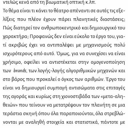
ντε­λώς κε­νά από τη βιω­μα­τι­κή οπτι­κή κ.λπ.
Το θέ­μα εί­ναι τι κά­νει το θέ­α­τρο απέ­να­ντι σε αυ­τές τις εξε­
λί­ξεις που πλέ­ον έχουν πά­ρει πλα­νη­τι­κές δια­στά­σεις;
Πώς δια­τη­ρεί τον αν­θρω­πο­κε­ντρι­κό και δη­μιουρ­γι­κό του
χα­ρα­κτή­ρα; Προ­φα­νώς δεν εί­ναι εύ­κο­λο το έρ­γο του, για­
τί ακρι­βώς έχει να αντι­πα­λέ­ψει με μη­χα­νι­σμούς πο­λύ
ισχυ­ρό­τε­ρους από αυ­τό. Όμως, για να συ­νε­χί­σει να εί­ναι
χρή­σι­μο, οφεί­λει να αντι­στέ­κε­ται στην ομο­γε­νο­ποί­η­ση
των
brand
s
,
των λο­γής-λο­γής αλ­γο­ριθ­μι­κών μη­χα­νών και
στο βά­ρος που προ­κα­λεί ο όγκος των αριθ­μών. Έρ­γο του
εί­ναι να δη­μιουρ­γεί συ­μπα­γή αντι­σώ­μα­τα στις επι­τα­γές
της αγο­ράς και κυ­ρί­ως στη χιο­νο­στι­βά­δα των «με­τα-αλη­
θειών» που τεί­νουν να με­τα­τρέ­ψουν τον πλα­νή­τη σε μια
τε­ρά­στια σκη­νή όπου όλα πα­ρα­ποιού­νται, όλα στρε­βλώ­
νο­νται με ανα­λη­θή στοι­χεία και στα­τι­στι­κά, πά­ντο­τε με