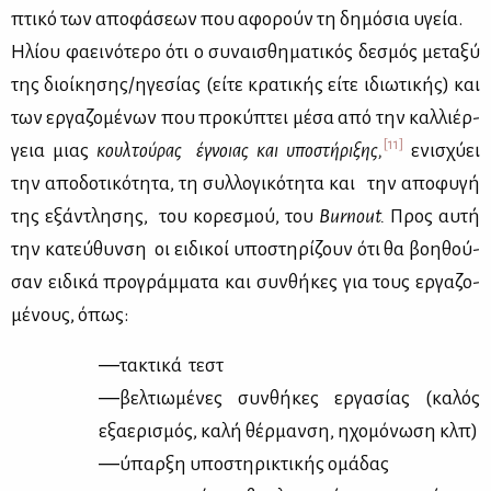
πτι­κό των απο­φά­σε­ων που αφο­ρούν τη δη­μό­σια υγεία.
Ηλί­ου φα­ει­νό­τε­ρο ότι ο συ­ναι­σθη­μα­τι­κός δε­σμός με­τα­ξύ
της διοί­κη­σης/ηγε­σί­ας (εί­τε κρα­τι­κής εί­τε ιδιω­τι­κής) και
των ερ­γα­ζο­μέ­νων που προ­κύ­πτει μέ­σα από την καλ­λιέρ­
[11]
γεια μιας
κουλ­τού­ρας έγνοιας και υπο­στή­ρι­ξης,
ενι­σχύ­ει
την απο­δο­τι­κό­τη­τα, τη συλ­λο­γι­κό­τη­τα και την απο­φυ­γή
της εξά­ντλη­σης, του κο­ρε­σμού, του
Burnout.
Προς αυ­τή
την κα­τεύ­θυν­ση οι ει­δι­κοί υπο­στη­ρί­ζουν ότι θα βοη­θού­
σαν ει­δι­κά προ­γράμ­μα­τα και συν­θή­κες για τους ερ­γα­ζο­
μέ­νους, όπως:
―τα­κτι­κά τεστ
―βελ­τιω­μέ­νες συν­θή­κες ερ­γα­σί­ας (κα­λός
εξα­ε­ρι­σμός, κα­λή θέρ­μαν­ση, ηχο­μό­νω­ση κλπ)
―ύπαρ­ξη υπο­στη­ρι­κτι­κής ομά­δας