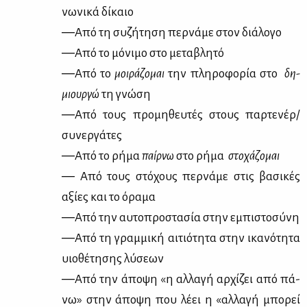
νω­νι­κά δί­καιο
―Από τη συ­ζή­τη­ση περ­νά­με στον διά­λο­γο
―Από το μό­νι­μο στο με­τα­βλη­τό
―Από το
μοι­ρά­ζο­μαι
την πλη­ρο­φο­ρία στο
δη­
μιουρ­γώ
τη γνώ­ση
―Από τους προ­μη­θευ­τές στους παρ­τε­νέρ/
συ­νερ­γά­τες
―Από το ρή­μα
παίρ­νω
στο ρή­μα
στο­χά­ζο­μαι
―
Από τους στό­χους περ­νά­με στις βα­σι­κές
αξί­ες και το όρα­μα
―Από την αυ­το­προ­στα­σία στην εμπι­στο­σύ­νη
―Από τη γραμ­μι­κή αι­τιό­τη­τα στην ικα­νό­τη­τα
υιο­θέ­τη­σης λύ­σε­ων
―Από την άπο­ψη «η αλ­λα­γή αρ­χί­ζει από πά­
νω» στην άπο­ψη που λέ­ει η «αλ­λα­γή μπο­ρεί