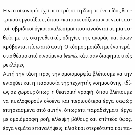
Η νέα οι­κο­νο­μία έχει με­τα­τρέ­ψει τη ζωή σε ένα εί­δος θε­α­
τρι­κού ερ­γο­τά­ξιου, όπου «κα­τα­σκευά­ζο­νται» οι νέ­οι εαυ­
τοί, υβρι­δι­κοί όγκοι ανα­λώ­σι­μοι που κι­νού­νται σε μια ευ­
θεία με τις σκη­νο­θε­τι­κές οδη­γί­ες της αγο­ράς και όσων
κρύ­βο­νται πί­σω από αυ­τή. Ο κό­σμος μοιά­ζει με ένα τε­ρά­
στιο θέ­α­μα από κι­νού­με­να
brands,
κά­τι σαν δια­φη­μι­στι­κές
ρε­κλά­μες.
Αυ­τή την τά­ση προς την ομοιο­μορ­φία βλέ­που­με να την
ενι­σχύ­ει και η πα­ρου­σία της τε­χνη­τής νοη­μο­σύ­νης, ιδί­
ως σε χώ­ρους όπως η θε­α­τρι­κή γρα­φή, όπου βλέ­που­με
να κυ­κλο­φο­ρούν ολο­έ­να και πε­ρισ­σό­τε­ρα έρ­γα σα­φώς
επη­ρε­α­σμέ­να από αυ­τήν, όπως επί πα­ρα­δείγ­μα­τι, έρ­γα
με ομοιό­μορ­φη ροή, έλ­λει­ψη βά­θους και επί­πε­δο ύφος,
έρ­γα γε­μά­τα επα­να­λή­ψεις, κλι­σέ και στε­ρε­ό­τυ­πα και πα­