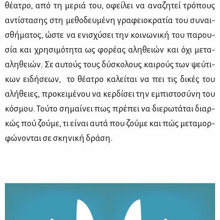
θέ­α­τρο, από τη με­ριά του, οφεί­λει να ανα­ζη­τεί τρό­πους
αντί­στα­σης στη με­θο­δευ­μέ­νη γρα­φειο­κρα­τία του συ­ναι­
σθή­μα­τος, ώστε να ενι­σχύ­σει την κοι­νω­νι­κή του πα­ρου­
σία και χρη­σι­μό­τη­τα ως φο­ρέ­ας αλη­θειών και όχι με­τα-
αλη­θειών. Σε αυ­τούς τους δύ­σκο­λους και­ρούς των ψεύ­τι­
κων ει­δή­σε­ων, το θέ­α­τρο κα­λεί­ται να πει τις δι­κές του
αλή­θειες, προ­κει­μέ­νου να κερ­δί­σει την εμπι­στο­σύ­νη του
κό­σμου. Τού­το ση­μαί­νει πως πρέ­πει να διε­ρω­τά­ται διαρ­
κώς πού ζού­με, τι εί­ναι αυ­τά που ζού­με και πώς με­τα­μορ­
φώ­νο­νται σε σκη­νι­κή δρά­ση.