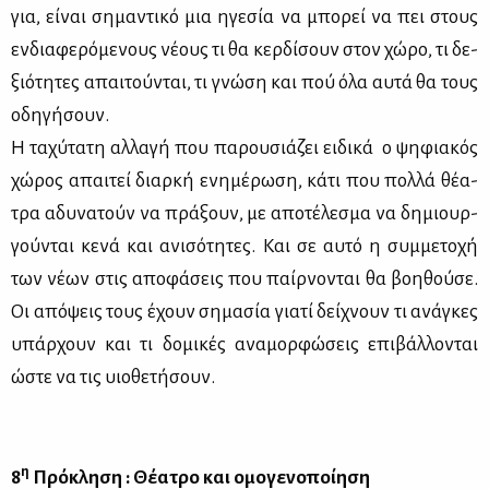
για, εί­ναι ση­μα­ντι­κό μια ηγε­σία να μπο­ρεί να πει στους
εν­δια­φε­ρό­με­νους νέ­ους τι θα κερ­δί­σουν στον χώ­ρο, τι δε­
ξιό­τη­τες απαι­τού­νται, τι γνώ­ση και πού όλα αυ­τά θα τους
οδη­γή­σουν.
Η τα­χύ­τα­τη αλ­λα­γή που πα­ρου­σιά­ζει ει­δι­κά ο ψη­φια­κός
χώ­ρος απαι­τεί διαρ­κή ενη­μέ­ρω­ση, κά­τι που πολ­λά θέ­α­
τρα αδυ­να­τούν να πρά­ξουν, με απο­τέ­λε­σμα να δη­μιουρ­
γού­νται κε­νά και ανι­σό­τη­τες. Και σε αυ­τό η συμ­με­το­χή
των νέ­ων στις απο­φά­σεις που παίρ­νο­νται θα βοη­θού­σε.
Οι από­ψεις τους έχουν ση­μα­σία για­τί δεί­χνουν τι ανά­γκες
υπάρ­χουν και τι δο­μι­κές ανα­μορ­φώ­σεις επι­βάλ­λο­νται
ώστε να τις υιο­θε­τή­σουν.
η
8
Πρό­κλη­ση : Θέ­α­τρο και ομο­γε­νο­ποί­η­ση