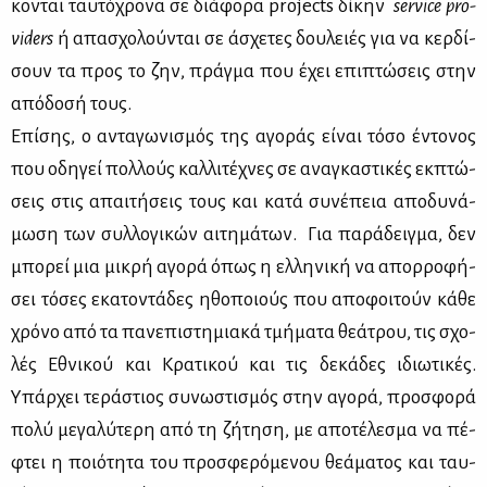
κο­νται ταυ­τό­χρο­να σε διά­φο­ρα projects δί­κην
service prο­
viders
ή απα­σχο­λού­νται σε άσχε­τες δου­λειές για να κερ­δί­
σουν τα προς το ζην, πράγ­μα που έχει επι­πτώ­σεις στην
από­δο­σή τους.
Επί­σης, ο αντα­γω­νι­σμός της αγο­ράς εί­ναι τό­σο έντο­νος
που οδη­γεί πολ­λούς καλ­λι­τέ­χνες σε ανα­γκα­στι­κές εκ­πτώ­
σεις στις απαι­τή­σεις τους και κα­τά συ­νέ­πεια απο­δυ­νά­
μω­ση των συλ­λο­γι­κών αι­τη­μά­των. Για πα­ρά­δειγ­μα, δεν
μπο­ρεί μια μι­κρή αγο­ρά όπως η ελ­λη­νι­κή να απορ­ρο­φή­
σει τό­σες εκα­το­ντά­δες ηθο­ποιούς που απο­φοι­τούν κά­θε
χρό­νο από τα πα­νε­πι­στη­μια­κά τμή­μα­τα θε­ά­τρου, τις σχο­
λές Εθνι­κού και Κρα­τι­κού και τις δε­κά­δες ιδιω­τι­κές.
Υπάρ­χει τε­ρά­στιος συ­νω­στι­σμός στην αγο­ρά, προ­σφο­ρά
πο­λύ με­γα­λύ­τε­ρη από τη ζή­τη­ση, με απο­τέ­λε­σμα να πέ­
φτει η ποιό­τη­τα του προ­σφε­ρό­με­νου θε­ά­μα­τος και ταυ­