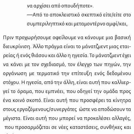
να αρ­χί­σει από οπου­δή­πο­τε».
―Από το απο­κλει­στι­κό σκε­πτι­κό εί­τε/εί­τε στο
συ­μπε­ρι­λη­πτι­κό και με­τα­μο­ντέρ­νο αμ­φί/και
.
Πριν προ­χω­ρή­σου­με οφεί­λου­με να κά­νου­με μια βα­σι­κή
διευ­κρί­νι­ση. Άλ­λο πράγ­μα εί­ναι το μά­να­τζμεντ μιας εται­
ρεί­ας ή ενός θιά­σου και άλ­λο η ηγε­σία. Το μά­να­τζμεντ έχει
να κά­νει με τον σχε­δια­σμό, τον έλεγ­χο των πη­γών, την
ορ­γά­νω­ση με τερ­μα­τι­κό την επί­τευ­ξη ενός δε­δο­μέ­νου
στό­χου. Η ηγε­σία, από την άλ­λη, εί­ναι αυ­τή που καλ­λιερ­
γεί το όρα­μα, που εμπνέ­ει, που οδη­γεί την ομά­δα προς
ένα κοι­νό σκο­πό. Εί­ναι αυ­τή που προ­σφέ­ρει τα κί­νη­τρα
στους ερ­γα­ζό­με­νους/συ­νερ­γά­τες ώστε να απο­δώ­σουν τα
μέ­γι­στα. Εί­ναι αυ­τή που μπο­ρεί να προ­κα­λέ­σει αλ­λα­γές,
που προ­σαρ­μό­ζε­ται σε νέ­ες κα­τα­στά­σεις, συν­θή­κες και