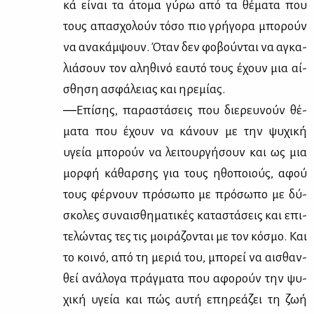
κά εί­ναι τα άτο­μα γύ­ρω από τα θέ­μα­τα που
τους απα­σχο­λούν τό­σο πιο γρή­γο­ρα μπο­ρούν
να ανα­κάμ­ψουν. Όταν δεν φο­βού­νται να αγκα­
λιά­σουν τον αλη­θι­νό εαυ­τό τους έχουν μια αί­
σθη­ση ασφά­λειας και ηρε­μί­ας.
―Επί­σης, πα­ρα­στά­σεις που διε­ρευ­νούν θέ­
μα­τα που έχουν να κά­νουν με την ψυ­χι­κή
υγεία μπο­ρούν να λει­τουρ­γή­σουν και ως μια
μορ­φή κά­θαρ­σης για τους ηθο­ποιούς, αφού
τους φέρ­νουν πρό­σω­πο με πρό­σω­πο με δύ­
σκο­λες συ­ναι­σθη­μα­τι­κές κα­τα­στά­σεις και επι­
τε­λώ­ντας τες τις μοι­ρά­ζο­νται με τον κό­σμο. Και
το κοι­νό, από τη με­ριά του, μπο­ρεί να αι­σθαν­
θεί ανά­λο­γα πράγ­μα­τα που αφο­ρούν την ψυ­
χι­κή υγεία και πώς αυ­τή επη­ρε­ά­ζει τη ζωή