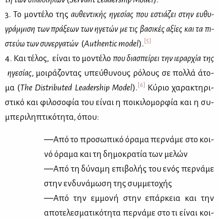
3. Το μο­ντέ­λο της
αυ­θε­ντι­κής ηγε­σί­ας που εστιά­ζει στην ευ­θυ­
γράμ­μι­ση των πρά­ξε­ων των ηγε­τών με τις βα­σι­κές αξί­ες και τα πι­
[5]
στεύω των συ­νερ­γα­τών
(
Authentic
model
).
4. Και τέ­λος, εί­ναι το μο­ντέ­λο
που δια­σπεί­ρει την ιε­ραρ­χία της
ηγε­σί­ας
, μοι­ρά­ζο­ντας υπεύ­θυ­νους ρό­λους σε πολ­λά άτο­
[6]
μα (
The
Distributed
Leadership
Model
).
Κύ­ριο χα­ρα­κτη­ρι­
στι­κό και φι­λο­σο­φία του εί­ναι η ποι­κι­λο­μορ­φία και η συ­
μπε­ρι­λη­πτι­κό­τη­τα, όπου:
―Από το προ­σω­πι­κό όρα­μα περ­νά­με στο κοι­
νό όρα­μα και τη δη­μο­κρα­τία των με­λών
―Από τη δύ­να­μη επι­βο­λής του ενός περ­νά­με
στην εν­δυ­νά­μω­ση της συμ­με­το­χής
―Από την εμ­μο­νή στην επάρ­κεια και την
απο­τε­λε­σμα­τι­κό­τη­τα περ­νά­με στο τι εί­ναι κοι­