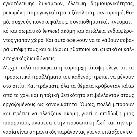
εγκα­τά­λει­ψης δυ­νά­με­ων, έλ­λει­ψη δη­μιουρ­γι­κό­τη­τας,
μειω­μέ­νη πα­ρα­γω­γι­κό­τη­τα, εξά­ντλη­ση, εκνευ­ρι­σμό, θυ­
μό, συ­χνούς πο­νο­κε­φά­λους, συ­ναι­σθη­μα­τι­κό, πνευ­μα­τι­
κό και σω­μα­τι­κό
burnout
ακό­μη και απώ­λεια εν­δια­φέ­ρο­
ντος για τον χώ­ρο. Και αυ­τό οφεί­λουν να το λά­βουν σο­βα­
ρά υπό­ψη τους και οι ίδιοι οι ηθο­ποιοί και φυ­σι­κά οι καλ­
λι­τε­χνι­κές διευ­θύν­σεις.
Μέ­χρι πο­λύ πρό­σφα­τα η κυ­ρί­αρ­χη άπο­ψη έλε­γε ότι τα
προ­σω­πι­κά προ­βλή­μα­τα του κα­θε­νός πρέ­πει να μέ­νουν
στο σπί­τι. Και πράγ­μα­τι, όλα τα θέ­μα­τα κρύ­βο­νταν κά­τω
από το χα­λί και η το­ξι­κή θε­τι­κό­τη­τα επι­βάλ­λο­νταν στους
ερ­γα­ζο­μέ­νους ως κα­νο­νι­κό­τη­τα. Όμως, πολ­λά μπο­ρούν
και πρέ­πει να αλ­λά­ξουν ακό­μη, για­τί η επι­δί­ω­ξη μιας
ισορ­ρο­πί­ας ανά­με­σα στην προ­σω­πι­κή ζωή και την ερ­
γα­σία εί­ναι ση­μα­ντι­κός πα­ρά­γο­ντας για να υπάρ­ξουν ευ­