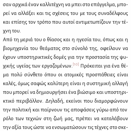
σαν αρ­χι­κά έναν καλ­λι­τέ­χνη να μπει στο επάγ­γελ­μα, μπο­
ρεί να αλ­λά­ξει και τις σχέ­σεις του με τους συ­να­δέλ­φους
και επί­σης τον τρό­πο που αυ­τοί αντι­με­τω­πί­ζουν την τέ­
χνη του.
Από τη με­ριά του ο θί­α­σος και η ηγε­σία του, όπως και η
βιο­μη­χα­νία του θε­ά­μα­τος στο σύ­νο­λό της, οφεί­λουν να
έχουν υπο­στη­ρι­κτι­κές δο­μές για την προ­στα­σία της ψυ­
[10]
χι­κής υγεί­ας των ερ­γα­ζο­μέ­νων.
Πρό­κει­ται για ένα θέ­
μα πο­λύ σύν­θε­το όπου οι ατο­μι­κές προ­σπά­θειες εί­ναι
κα­λές, όμως σα­φώς κα­λύ­τε­ρη εί­ναι η συ­στη­μι­κή αλ­λα­γή
που μπο­ρεί να δη­μιουρ­γή­σει ένα βιώ­σι­μο και υπο­στη­ρι­
κτι­κό πε­ρι­βάλ­λον. Δη­λα­δή, εκεί­νοι που δια­μορ­φώ­νουν
την πο­λι­τι­κή και παίρ­νουν τις απο­φά­σεις γύ­ρω από τον
ρό­λο των τε­χνών στη ζωή μας, πρέ­πει να κα­τα­λά­βουν
την αξία τους ώστε να εν­σω­μα­τώ­σουν τις τέ­χνες στο σκε­