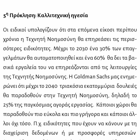
η
5
Πρό­κλη­ση: Καλ­λι­τε­χνι­κή ηγε­σία
Οι ει­δι­κοί υπο­λο­γί­ζουν ότι στα επό­με­να εί­κο­σι πε­ρί­που
χρό­νια η Τε­χνη­τή Νοη­μο­σύ­νη θα επη­ρε­ά­σει τις πε­ρισ­
σό­τε­ρες ει­δι­κό­τη­τες. Μέ­χρι το 2030 ένα 30% των επαγ­
γελ­μά­των θα αυ­το­μα­το­ποι­η­θεί και ένα 60% θα δει τα βα­
σι­κά ερ­γα­λεία του να επη­ρε­ά­ζο­νται από τις λει­τουρ­γί­ες
της Τε­χνη­τής Νοη­μο­σύ­νης. Η Goldman Sachs μας ενη­με­
ρώ­νει ότι μέ­χρι το 2040 τρια­κό­σια εκα­τομ­μύ­ρια δου­λειές
θα πα­ρα­δο­θούν στην Τε­χνη­τή Νοη­μο­σύ­νη, δη­λα­δή το
25% της πα­γκό­σμιας αγο­ράς ερ­γα­σί­ας. Κά­ποιοι χώ­ροι θα
πα­ρα­δο­θούν πιο εύ­κο­λα και πιο γρή­γο­ρα και κά­ποιοι άλ­
λοι όχι τό­σο. Π.χ. ει­δι­κό­τη­τες που έχουν να κά­νουν με τη
δια­χεί­ρι­ση δε­δο­μέ­νων ή με προ­σφο­ρές υπη­ρε­σιών