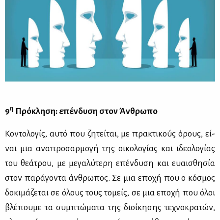
η
9
Πρό­κλη­ση: επέν­δυ­ση στον Άν­θρω­πο
Κο­ντο­λο­γίς, αυ­τό που ζη­τεί­ται, με πρα­κτι­κούς όρους, εί­
ναι μια ανα­προ­σαρ­μο­γή της οι­κο­λο­γί­ας και ιδε­ο­λο­γί­ας
του θε­ά­τρου, με με­γα­λύ­τε­ρη επέν­δυ­ση και ευαι­σθη­σία
στον πα­ρά­γο­ντα άν­θρω­πος. Σε μια επο­χή που ο κό­σμος
δο­κι­μά­ζε­ται σε όλους τους το­μείς, σε μια επο­χή που όλοι
βλέ­που­με τα συμ­πτώ­μα­τα της διοί­κη­σης τε­χνο­κρα­τών,