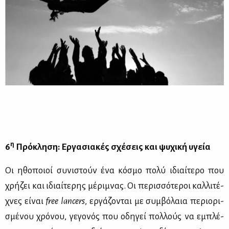
η
6
Πρό­κλη­ση: Ερ­γα­σια­κές σχέ­σεις και ψυ­χι­κή υγεία
Οι ηθο­ποιοί συ­νι­στούν ένα κό­σμο πο­λύ ιδιαί­τε­ρο που
χρή­ζει και ιδιαί­τε­ρης μέ­ρι­μνας. Οι πε­ρισ­σό­τε­ροι καλ­λι­τέ­
χνες εί­ναι
free lancers
, ερ­γά­ζο­νται με συμ­βό­λαια πε­ριο­ρι­
σμέ­νου χρό­νου, γε­γο­νός που οδη­γεί πολ­λούς να εμπλέ­