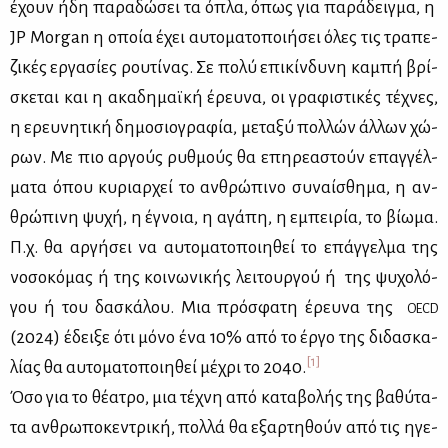
έχουν ήδη πα­ρα­δώ­σει τα όπλα, όπως για πα­ρά­δειγ­μα, η
JP Morgan η οποία έχει αυ­το­μα­το­ποι­ή­σει όλες τις τρα­πε­
ζι­κές ερ­γα­σί­ες ρου­τί­νας. Σε πο­λύ επι­κίν­δυ­νη κα­μπή βρί­
σκε­ται και η ακα­δη­μαϊ­κή έρευ­να, οι γρα­φι­στι­κές τέ­χνες,
η ερευ­νη­τι­κή δη­μο­σιο­γρα­φία, με­τα­ξύ πολ­λών άλ­λων χώ­
ρων. Με πιο αρ­γούς ρυθ­μούς θα επη­ρε­α­στούν επαγ­γέλ­
μα­τα όπου κυ­ριαρ­χεί το αν­θρώ­πι­νο συ­ναί­σθη­μα, η αν­
θρώ­πι­νη ψυ­χή, η έγνοια, η αγά­πη, η εμπει­ρία, το βί­ω­μα.
Π.χ. θα αρ­γή­σει να αυ­το­μα­το­ποι­η­θεί το επάγ­γελ­μα της
νο­σο­κό­μας ή της κοι­νω­νι­κής λει­τουρ­γού ή της ψυ­χο­λό­
γου ή του δα­σκά­λου. Μια πρό­σφα­τη έρευ­να της
OECD
(2024) έδει­ξε ότι μό­νο ένα 10% από το έρ­γο της δι­δα­σκα­
[1]
λί­ας θα αυ­το­μα­το­ποι­η­θεί μέ­χρι το 2040.
Όσο για το θέ­α­τρο, μια τέ­χνη από κα­τα­βο­λής της βα­θύ­τα­
τα αν­θρω­πο­κε­ντρι­κή, πολ­λά θα εξαρ­τη­θούν από τις ηγε­