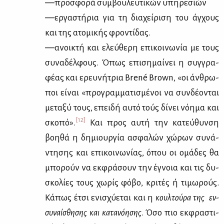
―προ­σφο­ρά συμ­βου­λευ­τι­κών υπη­ρε­σιών
―ερ­γα­στή­ρια για τη δια­χεί­ρι­ση του άγ­χους
και της ατο­μι­κής φρο­ντί­δας.
―ανοι­κτή και ελεύ­θε­ρη επι­κοι­νω­νία με τους
συ­να­δέλ­φους. Όπως επι­ση­μαί­νει η συγ­γρα­
φέ­ας και ερευ­νή­τρια Brené Brown, «οι άν­θρω­
ποι εί­ναι «προ­γραμ­μα­τι­σμέ­νοι να συν­δέ­ο­νται
με­τα­ξύ τους, επει­δή αυ­τό τούς δί­νει νό­η­μα και
[12]
σκο­πό».
Και προς αυ­τή την κα­τεύ­θυν­ση
βοη­θά η δη­μιουρ­γία ασφα­λών χώ­ρων συ­νά­
ντη­σης και επι­κοι­νω­νί­ας, όπου οι ομά­δες θα
μπο­ρούν να εκ­φρά­σουν την έγνοια και τις δυ­
σκο­λί­ες τους χω­ρίς φό­βο, κρι­τές ή τι­μω­ρούς.
Κά­πως έτσι ενι­σχύ­ε­ται και η
κουλ­τού­ρα της εν­
συ­ναί­σθη­σης και κα­τα­νό­η­σης
. Όσο πιο εκ­φρα­στι­