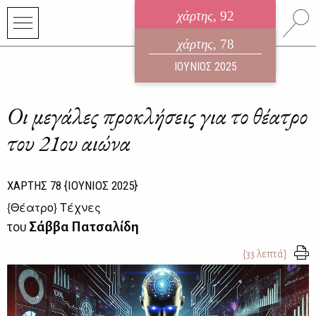
χάρτης
, 92
ηλεκτρονικό περιοδικό
χάρτης
, 78
ΑΥΓΟΥΣΤΟΣ 2026
ΙΟΥΝΙΟΣ 2025
Οι μεγάλες προκλήσεις για το θέατρο
του 21ου αιώνα
ΧΑΡΤΗΣ
78
{ΙΟΥΝΙΟΣ 2025}
{
Θέατρο
} Τέχνες
του
Σάββα Πατσαλίδη
{33 λεπτά}