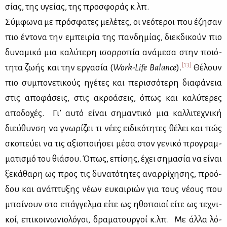
σί­ας, της υγεί­ας, της προ­σφο­ράς κ.λπ.
Σύμ­φω­να με πρό­σφα­τες με­λέ­τες, οι νε­ό­τε­ροι που έζη­σαν
πιο έντο­να την εμπει­ρία της παν­δη­μί­ας, διεκ­δι­κούν πιο
δυ­να­μι­κά μια κα­λύ­τε­ρη ισορ­ρο­πία ανά­με­σα στην ποιό­
[13]
τη­τα ζω­ής και την ερ­γα­σία (
Work-Life Balance
).
Θέ­λουν
πιο συ­μπο­νε­τι­κούς ηγέ­τες και πε­ρισ­σό­τε­ρη δια­φά­νεια
στις απο­φά­σεις, στις ακρο­ά­σεις, όπως και κα­λύ­τε­ρες
απο­δο­χές. Γι’ αυ­τό εί­ναι ση­μα­ντι­κό μια καλ­λι­τε­χνι­κή
διεύ­θυν­ση να γνω­ρί­ζει τι νέ­ες ει­δι­κό­τη­τες θέ­λει και πώς
σκο­πεύ­ει να τις αξιο­ποι­ή­σει μέ­σα στον γε­νι­κό προ­γραμ­
μα­τι­σμό του θιά­σου. Όπως, επί­σης, έχει ση­μα­σία να εί­ναι
ξε­κά­θα­ρη ως προς τις δυ­να­τό­τη­τες αναρ­ρί­χη­σης, προ­ό­
δου και ανά­πτυ­ξης νέ­ων ευ­και­ριών για τους νέ­ους που
μπαί­νουν στο επάγ­γελ­μα εί­τε ως ηθο­ποιοί εί­τε ως τε­χνι­
κοί, επι­κοι­νω­νιο­λό­γοι, δρα­μα­τουρ­γοί κ.λπ. Με άλ­λα λό­