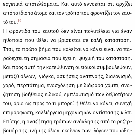
ερ­γε­τι­κά απο­τε­λέ­σμα­τα. Και αυ­τό εν­νο­εί­ται ότι αρ­χί­ζει
από το ίδιο το άτο­μο και τον τρό­πο που φρο­ντί­ζει τον εαυ­
[9]
τό του.
Η φρο­ντί­δα του εαυ­τού δεν εί­ναι πο­λυ­τέ­λεια για έναν
ηθο­ποιό που θέ­λει να βρί­σκε­ται σε κα­λή κα­τά­στα­ση.
Έτσι, το πρώ­το βή­μα που κα­λεί­ται να κά­νει εί­ναι να πα­
ρα­δε­χτεί τη ση­μα­σία που έχει η ψυ­χι­κή του κα­τά­στα­ση.
Και προς αυ­τή την κα­τεύ­θυν­ση οι ει­δι­κοί συμ­βου­λεύ­ουν,
με­τα­ξύ άλ­λων, γιό­γκα, ασκή­σεις ανα­πνο­ής, δια­λο­γι­σμό,
χο­ρό, περ­πά­τη­μα, ενα­σχό­λη­ση με διά­φο­ρα χό­μπι, ανα­
ζή­τη­ση βο­ή­θειας ει­δι­κού, εμπλου­τι­σμό των δε­ξιο­τή­των
του, όρια ως προς το τι μπο­ρεί ή θέ­λει να κά­νει, συ­νε­χή
επι­μόρ­φω­ση, καλ­λιέρ­γεια μη­χα­νι­σμών αντί­στα­σης κ.λπ.
Επί­σης, η ανα­ζή­τη­ση τρό­πων ανά­κλη­σης από το ρε­ζερ­
βουάρ της μνή­μης όλων εκεί­νων των λό­γων που ώθη­