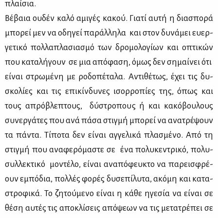
πλαί­σια.
Βέ­βαια ου­δέν κα­λό αμι­γές κα­κού. Για­τί αυ­τή η δια­σπο­ρά
μπο­ρεί μεν να οδη­γεί πα­ράλ­λη­λα και στον δυ­νά­μει ευ­ερ­
γε­τι­κό πολ­λα­πλα­σια­σμό των δρο­μο­λο­γί­ων και οπτι­κών
που κα­τα­λή­γουν σε μια από­φα­ση, όμως δεν ση­μαί­νει ότι
εί­ναι στρω­μέ­νη με ρο­δο­πέ­τα­λα. Αντι­θέ­τως, έχει τις δυ­
σκο­λί­ες και τις επι­κίν­δυ­νες ισορ­ρο­πί­ες της, όπως και
τους απρό­βλε­πτους, δύ­στρο­πους ή και κα­κό­βου­λους
συ­νερ­γά­τες που ανά πά­σα στιγ­μή μπο­ρεί να ανα­τρέ­ψουν
τα πά­ντα. Τί­πο­τα δεν εί­ναι αγ­γε­λι­κά πλα­σμέ­νο. Από τη
στιγ­μή που ανα­φε­ρό­μα­στε σε ένα πο­λυ­κε­ντρι­κό, πο­λυ­
συλ­λε­κτι­κό μο­ντέ­λο, εί­ναι ανα­πό­φευ­κτο να πα­ρει­σφρέ­
ουν εμπό­δια, πολ­λές φο­ρές δυ­σε­πί­λυ­τα, ακό­μη και κα­τα­
στρο­φι­κά. Το ζη­τού­με­νο εί­ναι η κά­θε ηγε­σία να εί­ναι σε
θέ­ση αυ­τές τις απο­κλί­σεις από­ψε­ων να τις με­τα­τρέ­πει σε