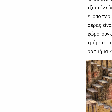
τζα­στάν εί­
ει όσο πε­ρι
αέ­ρας εί­να
χώ­ρο συ­γκ
τμή­μα­τα τ
ρο τμή­μα κ