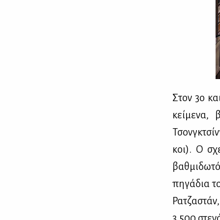
Στον 3ο και
κεί­με­να, 
Τσονγ­κ­τσίν
κοι). Ο σχε
βαθ­μι­δω­τ
πη­γά­δια το
Ρα­τζα­στάν,
3.500 στε­ν