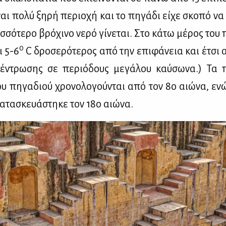
ναι πο­λύ ξη­ρή πε­ριο­χή και το πη­γά­δι εί­χε σκο­πό ν
σ­σό­τε­ρο βρό­χι­νο νε­ρό γί­νε­ται. Στο κά­τω μέ­ρος του 
0
ι 5-6
C δρο­σε­ρό­τε­ρος από την επι­φά­νεια και έτσι α
έ­ντρω­σης σε πε­ριό­δους με­γά­λου καύ­σω­να.) Τα π
ου πη­γα­διού χρο­νο­λο­γού­νται από τον 8ο αιώ­να, εν
α­τα­σκευά­στη­κε τον 18ο αιώ­να.