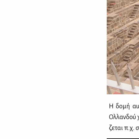
H δο­μή αυ­
Ολ­λαν­δού 
ζε­ται π.χ. 