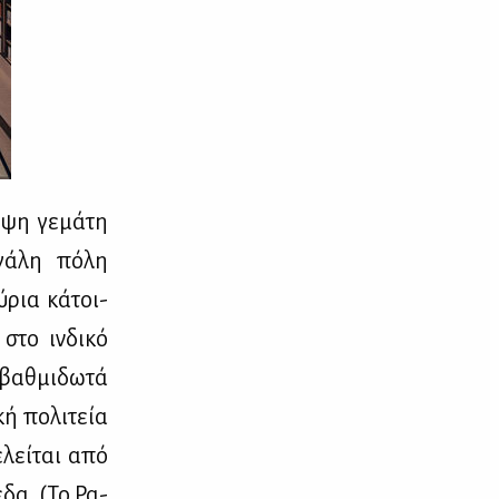
­ψη γε­μά­τη
ά­λη πό­λη
ύ­ρια κά­τοι­
στο ιν­δι­κό
βαθ­μι­δω­τά
κή πο­λι­τεία
ε­λεί­ται από
­δα. (Το Ρα­