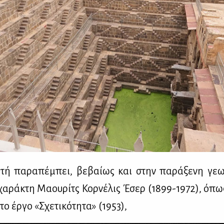
τή πα­ρα­πέ­μπει, βε­βαί­ως και στην πα­ρά­ξε­νη γε­ω
χα­ρά­κτη Μα­ου­ρίτς Κορ­νέ­λις Έσερ (1899-1972), όπως
στο έρ­γο «Σχε­τι­κό­τη­τα» (1953),