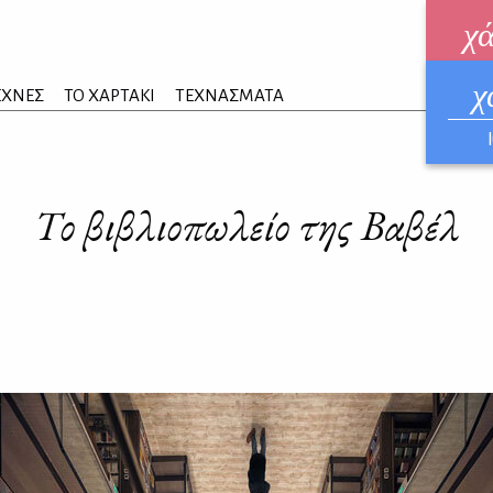
χ
χ
ηλεκ
ΕΧΝΕΣ
ΤΟ ΧΑΡΤΑΚΙ
ΤΕΧΝΑΣΜΑΤΑ
ΑΥΓ
Το βιβλιοπωλείο της Βαβέλ