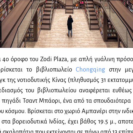
 4ο όρο­φο του Zodi Plaza, με απλή γυά­λι­νη πρό­σο
βρί­σκε­ται το βι­βλιο­πω­λείο
Chongqing
στην με­γ
γκ της νο­τιο­δυ­τι­κής Κί­νας (πλη­θυ­σμός 31 εκτα­τομ­μ
­δια­σμός του βι­βλιο­πω­λεί­ου ανα­φέ­ρε­ται ευ­θέ­ως 
ό πη­γά­δι Τσαντ Μπά­ο­ρι, ένα από τα σπου­δαιό­τε­ρα 
υ κό­σμου. Βρί­σκε­ται στο χω­ριό Αμπα­νέ­ρι στην ιν­δι­
 στα βο­ρειο­δυ­τι­κά Ιν­δί­ας, έχει βά­θος 19.5 μ., απο­τ
ά σκα­λο­πά­τια που εκτεί­νο­νται σε πά­νω από 13 επί­πε