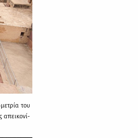
­με­τρία του
 απει­κο­νί­