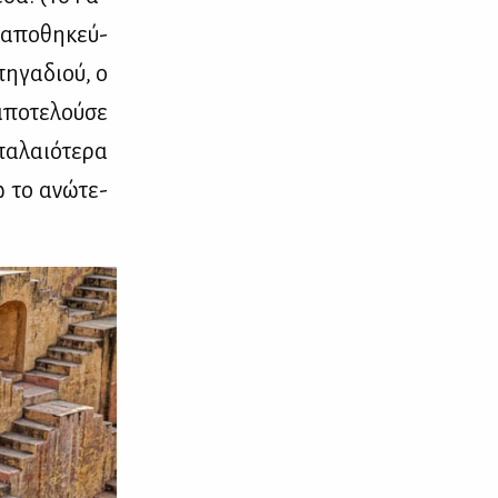
α απο­θη­κεύ­
πη­γα­διού, ο
πο­τε­λού­σε
α­λαιό­τε­ρα
ώ το ανώ­τε­