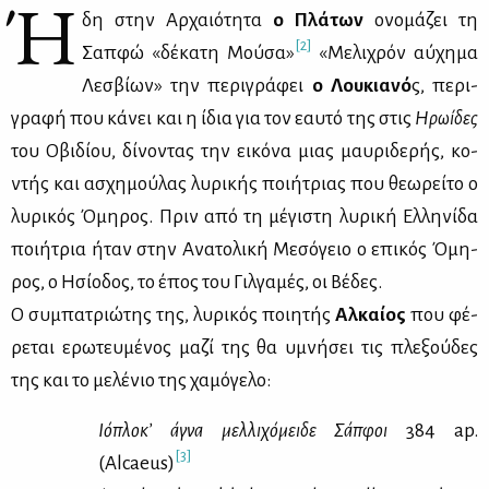
Ή
δη στην Αρ­χαιό­τη­τα
ο Πλά­των
ονο­μά­ζει τη
[2]
Σαπ­φώ «δέ­κα­τη Μού­σα»
«Με­λι­χρόν αύ­χη­μα
Λε­σβί­ων» την πε­ρι­γρά­φει
ο Λου­κια­νό
ς, πε­ρι­
γρα­φή που κά­νει και η ίδια για τον εαυ­τό της στις
Ηρω­ί­δες
του Οβι­δί­ου, δί­νο­ντας την ει­κό­να μιας μαυ­ρι­δε­ρής, κο­
ντής και ασχη­μού­λας λυ­ρι­κής ποι­ή­τριας που θε­ω­ρεί­το ο
λυ­ρι­κός Όμη­ρος. Πριν από τη μέ­γι­στη λυ­ρι­κή Ελ­λη­νί­δα
ποι­ή­τρια ήταν στην Ανα­το­λι­κή Με­σό­γειο ο επι­κός Όμη­
ρος, ο Ησί­ο­δος, το έπος του Γιλ­γα­μές, οι Βέ­δες.
Ο συ­μπα­τριώ­της της, λυ­ρι­κός ποι­η­τής
Αλ­καί­ος
που φέ­
ρε­ται ερω­τευ­μέ­νος μα­ζί της θα υμνή­σει τις πλε­ξού­δες
της και το με­λέ­νιο της χα­μό­γε­λο:
Ιό­πλο­κ’ άγνα μελ­λι­χό­μει­δε Σάπ­φοι
384 ap.
[3]
(Alcaeus)