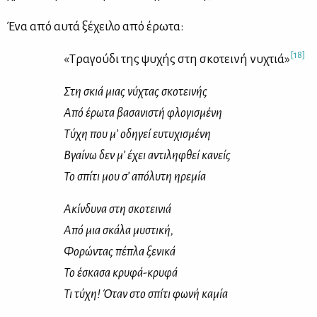
Ένα από αυ­τά ξέ­χει­λο από έρω­τα:
[18]
«Τρα­γού­δι της ψυ­χής στη σκο­τει­νή νυ­χτιά»
Στη σκιά μιας νύ­χτας σκο­τει­νής
Από έρω­τα βα­σα­νι­στή φλο­γι­σμέ­νη
Τύ­χη που μ’ οδη­γεί ευ­τυ­χι­σμέ­νη
Βγαί­νω δεν μ’ έχει αντι­λη­φθεί κα­νείς
Το σπί­τι μου σ’ από­λυ­τη ηρε­μία
Ακίν­δυ­να στη σκο­τει­νιά
Από μια σκά­λα μυ­στι­κή,
Φο­ρώ­ντας πέ­πλα ξε­νι­κά
Το έσκα­σα κρυ­φά-κρυ­φά
Τι τύ­χη! Όταν στο σπί­τι φω­νή κα­μία