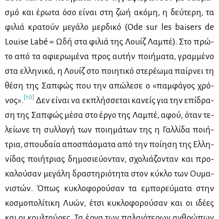
σμό και έρω­τα όσο εί­ναι στη ζωή ακό­μη, η δεύ­τε­ρη, τα
φι­λιά κρα­τούν με­γά­λο μερ­δι­κό (Ode sur les baisers de
Louise Labé = Ωδή στα φι­λιά της Λουίζ Λα­μπέ). Στο πρώ­
το από τα αφιε­ρω­μέ­να προς αυ­τήν ποι­ή­μα­τα, γραμ­μέ­νο
στα ελ­λη­νι­κά, η Λουίζ στο ποι­η­τι­κό στε­ρέ­ω­μα παίρ­νει τη
θέ­ση της Σαπ­φώς που την απώ­λε­σε ο «παμ­φά­γος χρό­
[10]
νος».
Δεν εί­ναι να εκ­πλήσ­σε­ται κα­νείς για την επί­δρα­
ση της Σαπ­φώς μέ­σα στο έρ­γο της Λα­μπέ, αφού, όταν τε­
λεί­ω­νε τη συλ­λο­γή των ποι­η­μά­των της η Γαλ­λί­δα ποι­ή­
τρια, σπου­δαία απο­σπά­σμα­τα από την ποί­η­ση της Ελ­λη­
νί­δας ποι­ή­τριας δη­μο­σιεύ­ο­νταν, σχο­λιά­ζο­νταν και προ­
κα­λού­σαν με­γά­λη δρα­στη­ριό­τη­τα στον κύ­κλο των Ου­μα­
νι­στών. Όπως κυ­κλο­φο­ρού­σαν τα εμπο­ρεύ­μα­τα στην
κο­σμο­πο­λί­τι­κη Λυών, έτσι κυ­κλο­φο­ρού­σαν και οι ιδέ­ες
και οι κουλ­τού­ρες. Τα έρ­γα των πα­λαιό­τε­ρων αν­θρώ­πων