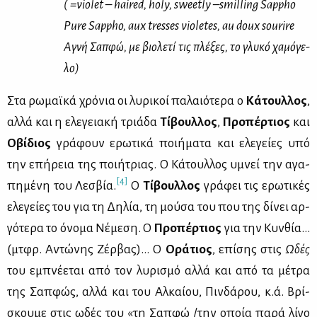
( =violet – haired, holy, sweetly –smilling Sappho
Pure Sappho, aux tresses violetes, au doux sourire
Αγνή Σαπ­φώ, με βιο­λε­τί τις πλέ­ξες, το γλυ­κό χα­μό­γε­
λο)
Στα ρω­μαϊ­κά χρό­νια οι λυ­ρι­κοί πα­λαιό­τε­ρα ο
Κά­τουλ­λος
,
αλ­λά και η ελε­γεια­κή τριά­δα
Τί­βουλ­λος
,
Προ­πέρ­τιος
και
Οβί­διος
γρά­φουν ερω­τι­κά ποι­ή­μα­τα και ελε­γεί­ες υπό
την επή­ρεια της ποι­ή­τριας. Ο Κά­τουλ­λος υμνεί την αγα­
[4]
πη­μέ­νη του Λε­σβία.
Ο
Τί­βουλ­λος
γρά­φει τις ερω­τι­κές
ελε­γεί­ες του για τη Δη­λία, τη μού­σα του που της δί­νει αρ­
γό­τε­ρα το όνο­μα Νέ­με­ση. Ο
Προ­πέρ­τιος
για την Κυν­θία…
(μτ­φρ. Αντώ­νης Ζέρ­βας)… Ο
Ορά­τιος
, επί­σης στις
Ωδές
του εμπνέ­ε­ται από τον λυ­ρι­σμό αλ­λά και από τα μέ­τρα
της Σαπ­φώς, αλ­λά και του Αλ­καί­ου, Πιν­δά­ρου, κ.ά. Βρί­
σκου­με στις ωδές του «τη Σαπ­φώ /την οποία πα­ρά λί­γο