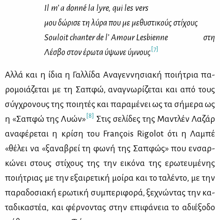
Il m’ a donné la lyre, qui les vers
μου
δώ­ρι­σε
τη
λύ­ρα
που
με
με­θυ­στι­κούς
στί­χους
Souloit chanter de l’ Amour Lesbienne
στη
[7]
Λέ­σβο
στον
έρω­τα
ύψω­νε
ύμνους
Αλ­λά και η ίδια η Γαλ­λί­δα Ανα­γεν­νη­σια­κή ποι­ή­τρια πα­
ρο­μοιά­ζε­ται με τη Σαπ­φώ, ανα­γνω­ρί­ζε­ται και από τους
σύγ­χρο­νους της ποι­η­τές και πα­ρα­μέ­νει ως τα σή­με­ρα ως
[8]
η «Σαπ­φώ της Λυών»
Στις σε­λί­δες της Μα­ντλέν Λα­ζάρ
ανα­φέ­ρε­ται η κρί­ση του François Rigolot ότι η Λα­μπέ
«θέ­λει να «ξα­να­βρεί τη φω­νή της Σαπ­φώς» που εν­σαρ­
κώ­νει στους στί­χους της την ει­κό­να της ερω­τευ­μέ­νης
ποι­ή­τριας με την εξαι­ρε­τι­κή μοί­ρα και το τα­λέ­ντο, με την
πα­ρα­δο­σια­κή ερω­τι­κή συ­μπε­ρι­φο­ρά, ξε­χνώ­ντας την κα­
τα­δι­κα­στέα, και φέρ­νο­ντας στην επι­φά­νεια το αδιέ­ξο­δο