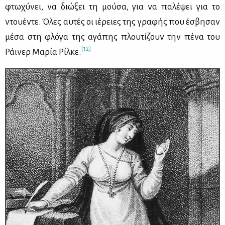
φτω­χύ­νει, να διώ­ξει τη μού­σα, για να πα­λέ­ψει για το
ντου­έ­ντε. Όλες αυ­τές οι ιέ­ρειες της γρα­φής που έσβη­σαν
μέ­σα στη φλό­γα της αγά­πης πλου­τί­ζουν την πέ­να του
[12]
Ράι­νερ Μα­ρία Ρίλ­κε.