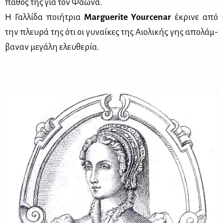
πά­θος της για τον Φά­ω­να.
Η Γαλ­λί­δα ποι­ή­τρια
Marguerite
Yourcenar
έκρι­νε από
την πλευ­ρά της ότι οι γυ­ναί­κες της Αιο­λι­κής γης απο­λάμ­
βα­ναν με­γά­λη ελευ­θε­ρία.