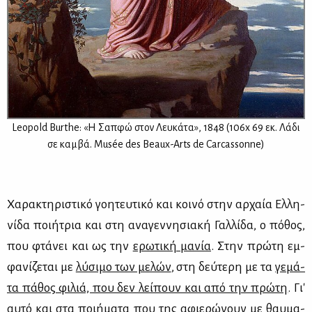
Leopold Burthe: «H Σαπ­φώ στον Λευ­κά­τα», 1848 (106x 69 εκ. Λά­δι
σε καμ­βά. Musée des Beaux-Arts de Carcassonne)
Χα­ρα­κτη­ρι­στι­κό γοη­τευ­τι­κό και κοι­νό στην αρ­χαία Ελ­λη­
νί­δα ποι­ή­τρια και στη ανα­γεν­νη­σια­κή Γαλ­λί­δα, ο πό­θος,
που φτά­νει και ως την
ερω­τι­κή μα­νία
. Στην πρώ­τη εμ­
φα­νί­ζε­ται με
λύ­σι­μο των με­λών
, στη δεύ­τε­ρη με τα
γε­μά­
τα πά­θος φι­λιά, που δεν λεί­πουν και από την πρώ­τη
. Γι'
αυ­τό και στα ποι­ή­μα­τα που της αφιε­ρώ­νουν με θαυ­μα­