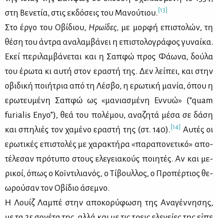
[13]
στη Βε­νε­τία, στις εκ­δό­σεις του Μα­νού­τιου.
Στο έρ­γο του Οβί­διου,
Ηρω­ί­δες,
με μορ­φή επι­στο­λών, τη
θέ­ση του άντρα ανα­λαμ­βά­νει η επι­στο­λο­γρά­φος γυ­ναί­κα.
Εκεί πε­ρι­λαμ­βά­νε­ται και η Σαπ­φώ προς Φά­ω­να, δού­λα
του έρω­τα κι αυ­τή στον ερα­στή της. Δεν λεί­πει, και στην
οβι­δι­κή ποι­ή­τρια από τη Λέ­σβο, η ερω­τι­κή μα­νία, όπου η
ερω­τευ­μέ­νη Σαπ­φώ ως «μα­νια­σμέ­νη Εν­νυώ» (“quam
furialis Enyo”), θεά του πο­λέ­μου, ανα­ζη­τά μέ­σα σε δά­ση
[14]
και σπη­λιές τον χα­μέ­νο ερα­στή της (στ. 140).
Αυ­τές οι
ερω­τι­κές επι­στο­λές με χα­ρα­κτή­ρα «πα­ρα­πο­νε­τι­κό» απο­
τέ­λε­σαν πρό­τυ­πο στους ελε­γεια­κούς ποι­η­τές. Αν και με­
ρι­κοί, όπως ο Κοïντι­λια­νός, ο Τί­βουλ­λος, ο Προ­πέρ­τιος θε­
ω­ρού­σαν τον Οβί­διο άσε­μνο.
Η Λουίζ Λα­μπέ στην απο­κο­ρύ­φω­ση της Ανα­γέν­νη­σης,
με τα 25 σο­νέ­τα της, αλ­λά και με τις τρεις ελε­γεί­ες της εί­πε