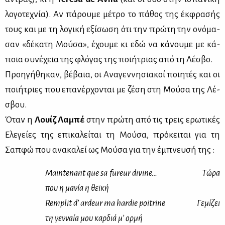
λο­γο­τε­χνία). Αν πά­ρου­με μέ­τρο το πά­θος της έκ­φρα­σής
τους και με τη λο­γι­κή εξί­σω­ση ότι την πρώ­τη την ονό­μα­
σαν «δέ­κα­τη Μού­σα», έχου­με κι εδώ να κά­νου­με με κά­
ποια συ­νέ­χεια της φλό­γας της ποι­ή­τριας από τη Λέ­σβο.
Προη­γή­θη­καν, βέ­βαια, οι Ανα­γεν­νη­σια­κοί ποι­η­τές και οι
ποι­ή­τριες που επα­νέρ­χο­νται με ζέ­ση στη Μού­σα της Λέ­
σβου.
Όταν η
Λουίζ Λα­μπέ
στην πρώ­τη από τις τρεις ερω­τι­κές
Ελε­γεί­ες της επι­κα­λεί­ται τη Μού­σα, πρό­κει­ται για τη
Σαπ­φώ που ανα­κα­λεί ως Μού­σα για την έμπνευ­σή της :
Maintenant que sa fureur divine…
Τώ­ρα
που η μα­νία η θεϊ­κή
Remplit
d
’
ardeur
ma
hardie
poitrine
Γε­μί­ζει
τη γεν­ναία μου καρ­διά μ’ ορ­μή