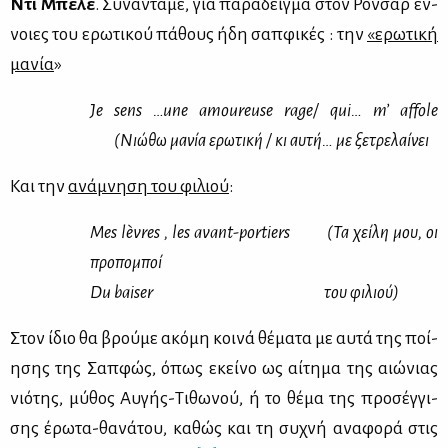
Ντι Μπε­λέ
. Συ­να­ντά­με, για πα­ρά­δειγ­μα στον Ρον­σάρ έν­
νοιες του ερω­τι­κού πά­θους ήδη σαπ­φι­κές : την
«ερω­τι­κή
μα­νία
»
Je
sens
…
une
amoureuse
rage
/
qui
…
m
’
affole
(Νιώ­θω μα­νία ερω­τι­κή / κι αυ­τή… με ξε­τρε­λαί­νει
Και την
ανά­μνη­ση του φι­λιού
:
Mes lèvres , les avant-portiers (
Τα
χεί­λη
μου
,
οι
προ­πο­μποί
Du baiser
του
φι­λιού
)
Στον ίδιο θα βρού­με ακό­μη κοι­νά θέ­μα­τα με αυ­τά της ποί­
η­σης της Σαπ­φώς, όπως εκεί­νο ως αί­τη­μα της αιώ­νιας
νιό­της, μύ­θος Αυ­γής-Τι­θω­νού, ή το θέ­μα της προ­σέγ­γι­
σης έρω­τα-θα­νά­του, κα­θώς και τη συ­χνή ανα­φο­ρά στις