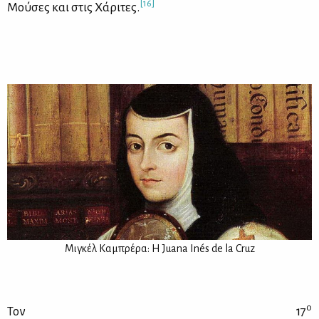
[16]
Μού­σες και στις Χά­ρι­τες.
Μι­γκέλ Κα­μπρέ­ρα: H Juana Inés de la Cruz
ο
Τον 17