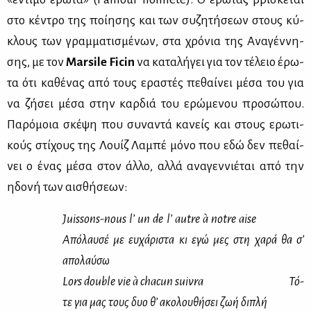
στο κέ­ντρο της ποί­η­σης και των συ­ζη­τή­σε­ων στους κύ­
κλους των γραμ­μα­τι­σμέ­νων, στα χρό­νια της Ανα­γέν­νη­
σης, με τον
Marsile Ficin
να κα­τα­λή­γει για τον τέ­λειο έρω­
τα ότι κα­θέ­νας από τους ερα­στές πε­θαί­νει μέ­σα του για
να ζή­σει μέ­σα στην καρ­διά του ερώ­με­νου προ­σώ­που.
Πα­ρό­μοια σκέ­ψη που συ­να­ντά κα­νείς και στους ερω­τι­
κούς στί­χους της Λουίζ Λα­μπέ μό­νο που εδώ δεν πε­θαί­
νει ο ένας μέ­σα στον άλ­λο, αλ­λά ανα­γεν­νιέ­ται από την
ηδο­νή των αι­σθή­σε­ων:
Juissons
-
nous
l
’
un
de
l
’
autre
à
notre
aise
Από­λαυ­σέ με ευ­χά­ρι­στα κι εγώ μες στη χα­ρά θα σ’
απο­λαύ­σω
Lors
double
vie
à
chacun
suivra
Τό­
τε για μας τους δυο θ’ ακο­λου­θή­σει ζωή δι­πλή