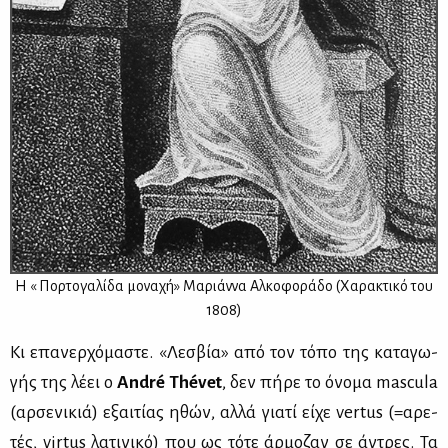
Η « Πορ­το­γα­λί­δα μο­να­χή» Mα­ριάν­να Αλ­κο­φο­ρά­δο (Χα­ρα­κτι­κό του
1808)
Κι επα­νερ­χό­μα­στε. «Λε­σβία» από τον τό­πο της κα­τα­γω­
γής της λέ­ει ο
André Thévet
, δεν πή­ρε το όνο­μα mascula
(αρ­σε­νι­κιά) εξαι­τί­ας ηθών, αλ­λά για­τί εί­χε vertus (=αρε­
τές, virtus λα­τι­νι­κό) που ως τό­τε άρ­μο­ζαν σε άντρες. Τα