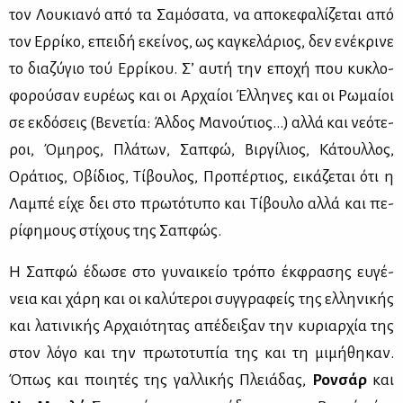
τον Λου­κια­νό από τα Σα­μό­σα­τα, να απο­κε­φα­λί­ζε­ται από
τον Ερ­ρί­κο, επει­δή εκεί­νος, ως κα­γκε­λά­ριος, δεν ενέ­κρι­νε
το δια­ζύ­γιο τού Ερ­ρί­κου. Σ’ αυ­τή την επο­χή που κυ­κλο­
φο­ρού­σαν ευ­ρέ­ως και οι Αρ­χαί­οι Έλ­λη­νες και οι Ρω­μαί­οι
σε εκ­δό­σεις (Βε­νε­τία: Άλ­δος Μα­νού­τιος…) αλ­λά και νε­ό­τε­
ροι, Όμη­ρος, Πλά­των, Σαπ­φώ, Βιρ­γί­λιος, Κά­τουλ­λος,
Ορά­τιος, Οβί­διος, Τί­βου­λος, Προ­πέρ­τιος, ει­κά­ζε­ται ότι η
Λα­μπέ εί­χε δει στο πρω­τό­τυ­πο και Τί­βου­λο αλ­λά και πε­
ρί­φη­μους στί­χους της Σαπ­φώς.
Η Σαπ­φώ έδω­σε στο γυ­ναι­κείο τρό­πο έκ­φρα­σης ευ­γέ­
νεια και χά­ρη και οι κα­λύ­τε­ροι συγ­γρα­φείς της ελ­λη­νι­κής
και λα­τι­νι­κής Αρ­χαιό­τη­τας απέ­δει­ξαν την κυ­ριαρ­χία της
στον λό­γο και την πρω­το­τυ­πία της και τη μι­μή­θη­καν.
Όπως και ποι­η­τές της γαλ­λι­κής Πλειά­δας,
Ρον­σάρ
και