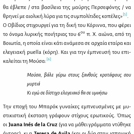
θα έβλε­πε / στα βα­σί­λεια της μαύ­ρης Περ­σε­φό­νης / να
[5]
θρη­νεί με αιο­λι­κή λύ­ρα για τις συ­μπο­λί­τι­δες κο­πέ­λες»
.
Ο Οβί­διος στι­χουρ­γεί για τη δι­κή του Κό­ριν­να, που φέ­ρει
ου
το όνο­μα λυ­ρι­κής ποι­ή­τριας του 6
π. Χ. αιώ­να, από τη
Βοιω­τία, η οποία εί­ναι κά­τι ανά­με­σα σε αρ­χαία εταί­ρα και
ελε­γεια­κή puella (κό­ρη). Και για την έμπνευ­σή του επι­
[6]
κα­λεί­ται τη Μού­σα:
Μού­σα, βά­λε γύ­ρω στους ξαν­θούς κρο­τά­φους σου
μυρ­τιά
Κι εγώ σε δί­στι­χο ελε­γεια­κό θα σε υμνή­σω
Την επο­χή του Μπα­ρόκ γυ­ναί­κες εμπνευ­σμέ­νες με μυ­
στι­κι­στι­κή έκ­στα­ση γρά­φουν στί­χους ερω­τι­κούς. Όπως
οι
Juana
In
é
s
de
la
Cruz
(για να μά­θει γράμ­μα­τα ντύ­θη­κε
άντρας), κι η
Teresa
de
Avila
(και οι δύο στην ισπα­νι­κή