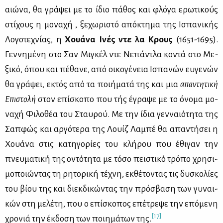
αιώ­να, θα γρά­ψει με το ίδιο πά­θος και φλό­γα ερω­τι­κούς
στί­χους η μο­να­χή , ξε­χω­ρι­στό από­κτη­μα της Ισπα­νι­κής
Λο­γο­τε­χνί­ας, η
Χουά­να Ινές ντε λα Κρους
(1651-1695).
Γεν­νη­μέ­νη στο Σαν Μι­γκέλ ντε Νε­πά­ντλα κο­ντά στο Με­
ξι­κό, όπου και πέ­θα­νε, από οι­κο­γέ­νεια Ισπα­νών ευ­γε­νών
θα γρά­ψει, εκτός από τα ποι­ή­μα­τά της και μια
απα­ντη­τι­κή
Επι­στο­λή
στον επί­σκο­πο που τής έγρα­ψε με το όνο­μα μο­
να­χή Φι­λο­θέα του Σταυ­ρού. Με την ίδια γεν­ναιό­τη­τα της
Σαπ­φώς και αρ­γό­τε­ρα της Λουίζ Λα­μπέ θα απα­ντή­σει η
Χουά­να στις κα­τη­γο­ρί­ες του κλή­ρου που έθι­γαν την
πνευ­μα­τι­κή της οντό­τη­τα με τό­σο πει­στι­κό τρό­πο χρη­σι­
μο­ποιώ­ντας τη ρη­το­ρι­κή τέ­χνη, εκ­θέ­το­ντας τις δυ­σκο­λί­ες
του βί­ου της και διεκ­δι­κώ­ντας την πρό­σβα­ση των γυ­ναι­
κών στη με­λέ­τη, που ο επί­σκο­πος επέ­τρε­ψε την επό­με­νη
[17]
χρο­νιά την έκ­δο­ση των ποι­η­μά­των της.