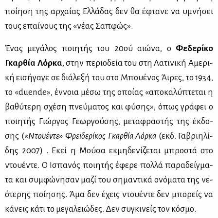
ποί­η­ση της αρ­χαί­ας Ελ­λά­δας δεν θα έφτα­νε να υμνή­σει
τους επαί­νους της «νέ­ας Σαπ­φώς».
Ένας με­γά­λος ποι­η­τής του 20ού αιώ­να, ο
Φε­δε­ρί­κο
Γκαρ­θία Λόρ­κα
, στην πε­ριο­δεία του στη Λα­τι­νι­κή Αμε­ρι­
κή ει­σή­γα­γε σε διά­λε­ξή του στο Μπου­έ­νος Άι­ρες, το 1934,
το «duende», έν­νοια μέ­σω της οποί­ας «απο­κα­λύ­πτε­ται η
βα­θύ­τε­ρη σχέ­ση πνεύ­μα­τος και φύ­σης», όπως γρά­φει ο
ποι­η­τής Γιώρ­γος Γε­ωρ­γού­σης, με­τα­φρα­στής της έκ­δο­
σης (
«Ντου­έ­ντε»
Φρει­δε­ρί­κος Γκαρ­θία Λόρ­κα
(εκδ. Γα­βρι­η­λί­
δης 2007) . Εκεί η Μού­σα εκ­μη­δε­νί­ζε­ται μπρο­στά στο
ντου­έ­ντε. Ο Ισπα­νός ποι­η­τής έφε­ρε πολ­λά πα­ρα­δείγ­μα­
τα και συμ­φώ­νη­σαν μα­ζί του ση­μα­ντι­κά ονό­μα­τα της νε­
ό­τε­ρης ποί­η­σης. Άμα δεν έχεις ντου­έ­ντε δεν μπο­ρείς να
κά­νεις κά­τι το με­γα­λειώ­δες. Δεν συ­γκι­νείς τον κό­σμο.