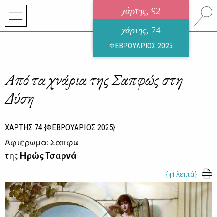
χάρτης
, 92
ηλεκτρονικό περιοδικό
χάρτης
, 74
ΑΥΓΟΥΣΤΟΣ 2026
ΦΕΒΡΟΥΑΡΙΟΣ 2025
Από τα χνάρια της Σαπφώς στη
Δύση
ΧΑΡΤΗΣ
74
{ΦΕΒΡΟΥΑΡΙΟΣ 2025}
Αφιέρωμα: Σαπφώ
της
Ηρώς Τσαρνά
{41 λεπτά}