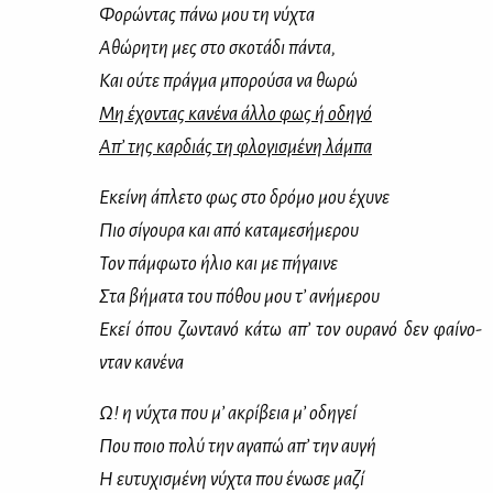
Φο­ρώ­ντας πά­νω μου τη νύ­χτα
Αθώ­ρη­τη μες στο σκο­τά­δι πά­ντα,
Και ού­τε πράγ­μα μπο­ρού­σα να θω­ρώ
Μη έχο­ντας κα­νέ­να άλ­λο φως ή οδη­γό
Απ’ της καρ­διάς τη φλο­γι­σμέ­νη λά­μπα
Εκεί­νη άπλε­το φως στο δρό­μο μου έχυ­νε
Πιο σί­γου­ρα και από κα­τα­με­σή­με­ρου
Τον πάμ­φω­το ήλιο και με πή­γαι­νε
Στα βή­μα­τα του πό­θου μου τ’ ανή­με­ρου
Εκεί όπου ζω­ντα­νό κά­τω απ’ τον ου­ρα­νό δεν φαί­νο­
νταν κα­νέ­να
Ω! η νύ­χτα που μ’ ακρί­βεια μ’ οδη­γεί
Που ποιο πο­λύ την αγα­πώ απ’ την αυ­γή
Η ευ­τυ­χι­σμέ­νη νύ­χτα που ένω­σε μα­ζί