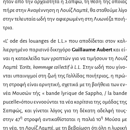
ήταν από την αρ­χαιό­τη­τα η Σαπ­φώ, τη θέ­ση της οποί­ας
πή­ρε στην Ανα­γέν­νη­ση η Λουίζ Λα­μπέ, θα στα­θού­με λί­γο
στην τε­λευ­ταία ωδή την αφιε­ρω­μέ­νη στη Λυω­νέ­ζα ποι­ή­
τρια.
«L’ ode des louanges de L.L.» που απο­δί­δε­ται στον καλ­
λιερ­γη­μέ­νο πα­ρι­σι­νό δι­κη­γό­ρο
Guillaume
Aubert
και εί­
ναι η κα­τα­κλεί­δα των γρα­πτών για να τι­μή­σουν τη Λουίζ
Λα­μπέ
Έ
crits
,
hommage
collectif
à
L
.
L
. Στην ωδή που γί­νο­
νται υπαι­νιγ­μοί στη ζωή της Γαλ­λί­δας ποι­ή­τριας, η πρώ­
τη στρο­φή εί­ναι αρ­νη­τι­κή, σχε­τι­κά με τη βο­ή­θεια των εν­
νέα Μου­σών τής « bande lyrique de Sappho, / la bande
pucelle»όπου εν­νο­ού­νται τα νέα κο­ρί­τσια της ομά­δας της
Σαπ­φώς, και γί­νε­ται λό­γος για τη δέ­κα­τη αδελ­φή τους∙
η
η
στην 47
στρο­φή αντι­κα­θί­στα­ται η πα­λιά 10
Μού­σα με
τη νέα, τη Λουίζ Λα­μπέ, με τη βε­βαί­ω­ση ότι όλη η λυ­ρι­κή