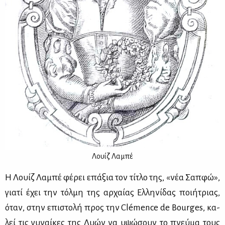
Λουίζ Λα­μπέ
Η Λουίζ Λα­μπέ φέ­ρει επά­ξια τον τί­τλο της, «νέα Σαπ­φώ»,
για­τί έχει την τόλ­μη της αρ­χαί­ας Ελ­λη­νί­δας ποι­ή­τριας,
όταν, στην επι­στο­λή προς την Clémence de Bourges, κα­
λεί τις γυ­ναί­κες της Λυών να υψώ­σουν το πνεύ­μα τους