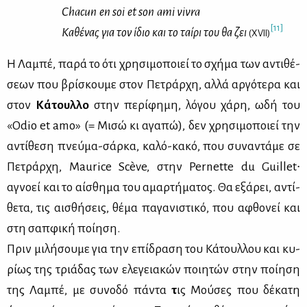
Chacun
en
soi
et
son
ami
vivra
[11]
Κα­θέ­νας για τον ίδιο και το ταί­ρι του θα ζει
(XVII)
Η Λα­μπέ, πα­ρά το ότι χρη­σι­μο­ποιεί το σχή­μα των αντι­θέ­
σε­ων που βρί­σκου­με στον Πε­τράρ­χη, αλ­λά αρ­γό­τε­ρα και
στον
Κά­τουλ­λο
στην πε­ρί­φη­μη, λό­γου χά­ρη, ωδή του
«Odio et amo» (= Μι­σώ κι αγα­πώ), δεν χρη­σι­μο­ποιεί την
αντί­θε­ση πνεύ­μα-σάρ­κα, κα­λό-κα­κό, που συ­να­ντά­με σε
Πε­τράρ­χη, Maurice Scève, στην Pernette du Guillet∙
αγνο­εί και το αί­σθη­μα του αμαρ­τή­μα­τος. Θα εξά­ρει, αντί­
θε­τα, τις αι­σθή­σεις, θέ­μα πα­γα­νι­στι­κό, που αφθο­νεί και
στη σαπ­φι­κή ποί­η­ση.
Πριν μι­λή­σου­με για την επί­δρα­ση του Κά­τουλ­λου και κυ­
ρί­ως της τριά­δας των ελε­γεια­κών ποι­η­τών στην ποί­η­ση
της Λα­μπέ, με συ­νο­δό πά­ντα
τ
ις Μού­σες που δέ­κα­τη