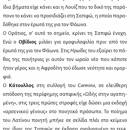
ίδια βή­μα­τα εί­χε κά­νει και η Λουίζ που το δι­κό της πα­ρά­
πο­νο το κά­νει να προ­σι­διά­ζει στη Σαπ­φώ, η οποία πα­ρα­
δό­θη­κε στον έρω­τά της για τον Φά­ω­να.
Ο Ορά­τιος, σ’ αυ­τό το ση­μείο, κρί­νει τη Σαπ­φώ ένο­χη.
Ενώ ο
Οβί­διος
μι­λά­ει για ομο­φυ­λο­φι­λία πριν από τον
έρω­τά της για τον Φά­ω­να. Στις
Ηρω­ί­δε
ς
του εξαί­ρει το πά­
θος της ποι­ή­τριας γι αυ­τόν τον ωραίο νέο που κά­πο­τε
ήταν γέ­ρος και η Αφρο­δί­τη τού έδω­σε νε­ό­τη­τα και ομορ­
φιά.
Ο
Κά­τουλ­λος
στη συλ­λο­γή του
Carmina
, σε ελεύ­θε­ρη
από­δο­ση της πε­ρί­φη­μης σαπ­φι­κής «Ωδής στην αγα­πη­
μέ­νη», στις τρεις πρώ­τες στρο­φές εί­χε δώ­σει μια εκ­δο­χή
«αρ­σε­νι­κού γέ­νους» στο ποι­η­τι­κό πρό­σω­πο. Το ποί­η­μα
του Λα­τί­νου ποι­η­τή μπή­κε σε σε­λί­δα πλάι στο κεί­με­νο
της ίδιας της Σαπ­φώς σε έκ­δο­ση σχο­λια­σμέ­νη το 1554,