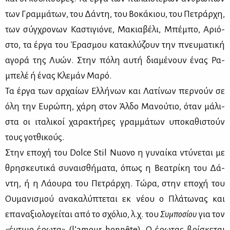
των Γραμ­μά­των, του Δά­ντη, του Βο­κά­κιου, του Πε­τράρ­χη,
των σύγ­χρο­νων Κα­στι­γιό­νε, Μα­κια­βέ­λι, Μπέ­μπο, Αριό­
στο, τα έρ­γα του Έρα­σμου κα­τα­κλύ­ζουν την πνευ­μα­τι­κή
αγο­ρά της Λυών. Στην πό­λη αυ­τή δια­μέ­νουν ένας Ρα­
μπε­λέ ή ένας Κλε­μάν Μα­ρό.
Τα έρ­γα των αρ­χαί­ων Ελ­λή­νων και Λα­τί­νων περ­νούν σε
όλη την Ευ­ρώ­πη, χά­ρη στον Άλ­δο Μα­νού­τιο, όταν μά­λι­
στα οι ιτα­λι­κοί χα­ρα­κτή­ρες γραμ­μά­των υπο­κα­θι­στούν
τους γοτ­θι­κούς.
Στην επο­χή του Dolce Stil Nuovo η γυ­ναί­κα ντύ­νε­ται με
θρη­σκευ­τι­κά συ­ναι­σθή­μα­τα, όπως η Βε­α­τρί­κη του Δά­
ντη, ή η Λά­ου­ρα του Πε­τράρ­χη. Τώ­ρα, στην επο­χή του
Ου­μα­νι­σμού ανα­κα­λύ­πτε­ται εκ νέ­ου ο Πλά­τω­νας και
επα­να­ξιο­λο­γεί­ται από το σχό­λιο, λ.χ. του
Συ­μπο­σί­ου
για τον
«έντι­μο έρω­τα» (l’amour honnête). Ο έρω­τας βρί­σκε­ται