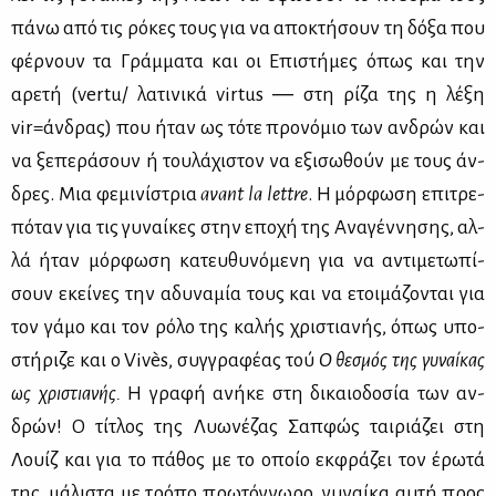
πά­νω από τις ρό­κες τους για να απο­κτή­σουν τη δό­ξα που
φέρ­νουν τα Γράμ­μα­τα και οι Επι­στή­μες όπως και την
αρε­τή (vertu/ λα­τι­νι­κά virtus ― στη ρί­ζα της η λέ­ξη
vir=άν­δρας) που ήταν ως τό­τε προ­νό­μιο των αν­δρών και
να ξε­πε­ρά­σουν ή του­λά­χι­στον να εξι­σω­θούν με τους άν­
δρες. Μια φε­μι­νί­στρια
avant la lettre
. Η μόρ­φω­ση επι­τρε­
πό­ταν για τις γυ­ναί­κες στην επο­χή της Ανα­γέν­νη­σης, αλ­
λά ήταν μόρ­φω­ση κα­τευ­θυ­νό­με­νη για να αντι­με­τω­πί­
σουν εκεί­νες την αδυ­να­μία τους και να ετοι­μά­ζο­νται για
τον γά­μο και τον ρό­λο της κα­λής χρι­στια­νής, όπως υπο­
στή­ρι­ζε και ο Vivès, συγ­γρα­φέ­ας τού
Ο θε­σμός της γυ­ναί­κας
ως χρι­στια­νής.
Η γρα­φή ανή­κε στη δι­καιο­δο­σία των αν­
δρών! Ο τί­τλος της Λυω­νέ­ζας Σαπ­φώς ται­ριά­ζει στη
Λουίζ και για το πά­θος με το οποίο εκ­φρά­ζει τον έρω­τά
της, μά­λι­στα με τρό­πο πρω­τό­γνω­ρο, γυ­ναί­κα αυ­τή προς