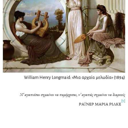
William Henry Longmaid: «Μια αρχαία μελωδία» (1894)
Ν’ αγα­πιέ­σαι ση­μαί­νει να πα­ρέρ­χε­σαι, ν’ αγα­πάς ση­μαί­νει να διαρ­κείς
[1]
ΡΑΪΝΕΡ ΜΑΡΙΑ ΡΙΛΚΕ