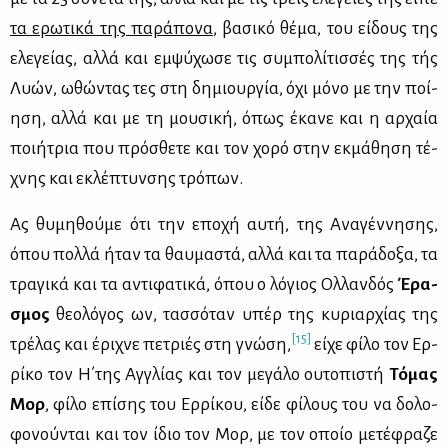
τα ερω­τι­κά της πα­ρά­πο­να
, βα­σι­κό θέ­μα, του εί­δους της
ελε­γεί­ας, αλ­λά και εμ­ψύ­χω­σε τις συ­μπο­λί­τισ­σές της τής
Λυών, ωθώ­ντας τες στη δη­μιουρ­γία, όχι μό­νο με την ποί­
η­ση, αλ­λά και με τη μου­σι­κή, όπως έκα­νε και η αρ­χαία
ποι­ή­τρια που πρό­σθε­τε και τον χο­ρό στην εκ­μά­θη­ση τέ­
χνης και εκλέ­πτυν­σης τρό­πων.
Ας θυ­μη­θού­με ότι την επο­χή αυ­τή, της Ανα­γέν­νη­σης,
όπου πολ­λά ήταν τα θαυ­μα­στά, αλ­λά και τα πα­ρά­δο­ξα, τα
τρα­γι­κά και τα αντι­φα­τι­κά, όπου ο λό­γιος Ολ­λαν­δός
Έρα­
σμος
θε­ο­λό­γος ων, τασ­σό­ταν υπέρ της κυ­ριαρ­χί­ας της
[15]
τρέ­λας και έρι­χνε πε­τριές στη γνώ­ση,
εί­χε φί­λο τον Ερ­
ρί­κο τον Η΄της Αγ­γλί­ας και τον με­γά­λο ου­το­πι­στή
Τό­μας
Μορ
, φί­λο επί­σης του Ερ­ρί­κου, εί­δε φί­λους του να δο­λο­
φο­νού­νται και τον ίδιο τον Μορ, με τον οποίο με­τέ­φρα­ζε