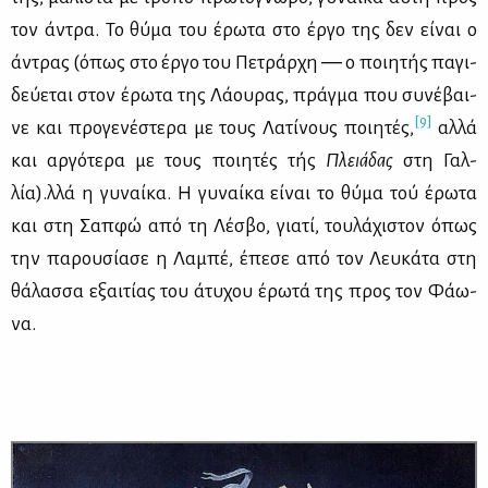
τον άντρα. Το θύ­μα του έρω­τα στο έρ­γο της δεν εί­ναι ο
άντρας (όπως στο έρ­γο του Πε­τράρ­χη ― ο ποι­η­τής πα­γι­
δεύ­ε­ται στον έρω­τα της Λά­ου­ρας, πράγ­μα που συ­νέ­βαι­
[9]
νε και προ­γε­νέ­στε­ρα με τους Λα­τί­νους ποι­η­τές,
αλ­λά
και αρ­γό­τε­ρα με τους ποι­η­τές τής
Πλειά­δας
στη Γαλ­
λία).λλά η γυ­ναί­κα. Η γυ­ναί­κα εί­ναι το θύ­μα τού έρω­τα
και στη Σαπ­φώ από τη Λέ­σβο, για­τί, του­λά­χι­στον όπως
την πα­ρου­σί­α­σε η Λα­μπέ, έπε­σε από τον Λευ­κά­τα στη
θά­λασ­σα εξαι­τί­ας του άτυ­χου έρω­τά της προς τον Φά­ω­
να.