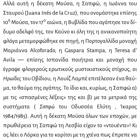
Αλ­λά αυ­τή η δέ­κα­τη Μού­σα, η Σαπ­φώ, η Ιω­άν­να του
Σταυ­ρού (Juana Inés de la Cruz), που ονο­μά­στη­κε επί­σης
η
ο
10
Μού­σα, τον 17
αιώ­να, η Βυ­βλί­δα που αγά­πη­σε τον δί­
δυ­μο αδελ­φό της, τον Καύ­νο κι όλη της η ανι­κα­νο­ποί­η­τη
φλό­γα με­τα­μορ­φώ­θη­κε σε πη­γή, η Πορ­το­γαλ­λί­δα μο­να­χή
Μα­ριάν­να Alcoforado, η Gaspara Stampa, η Teresa d’
Avila ― επί­σης Ισπα­νί­δα ποι­ή­τρια και μο­να­χή που
έγρα­ψε φλο­γε­ρούς ερω­τι­κούς μυ­στι­κι­στι­κούς στί­χους, οι
Ηρω­ί­δες
του Οβί­διου, η Λουίζ Λα­μπέ επι­τέ­λε­σαν ένα θαύ­
μα, το θαύ­μα της αγά­πης. Το ίδιο και, κυ­ρί­ως, η Σαπ­φώ α)
με τις «σπα­σμέ­νες λέ­ξεις» της και β) με τα με­τρι­κά της
συ­στή­μα­τα (
Σαπ­φώ
του Οδυσ­σέα Ελύ­τη , Ίκα­ρος
1984/1985). Αυ­τή η δέ­κα­τη Μού­σα όλων των επο­χών, με
πρω­θιέ­ρεια τη Σαπ­φώ τη Λε­σβία εί­χαν το «ντου­έ­ντε»! Κι
ας λέ­ει ο Λόρ­κα για το κο­ρί­τσι με τη χτέ­να πως έπρε­πε να