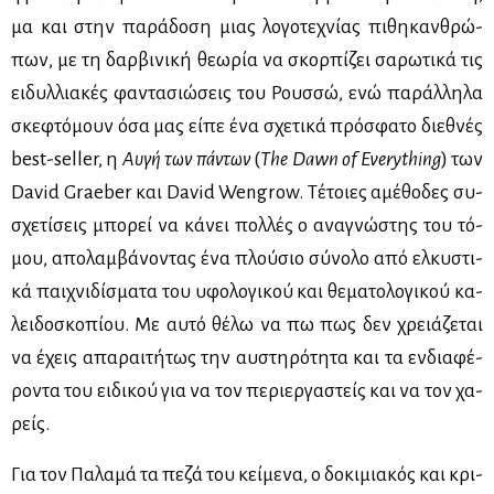
μα και στην πα­ρά­δο­ση μιας λο­γο­τε­χνί­ας πι­θη­καν­θρώ­
πων, με τη δαρ­βι­νι­κή θε­ω­ρία να σκορ­πί­ζει σα­ρω­τι­κά τις
ει­δυλ­λια­κές φα­ντα­σιώ­σεις του Ρουσ­σώ, ενώ πα­ράλ­λη­λα
σκε­φτό­μουν όσα μας εί­πε ένα σχε­τι­κά πρό­σφα­το διε­θνές
best-seller, η
Αυ­γή των πά­ντων
(
The
Dawn
of
Everything
) των
David Graeber και David Wengrow. Τέ­τοιες αμέ­θο­δες συ­
σχε­τί­σεις μπο­ρεί να κά­νει πολ­λές ο ανα­γνώ­στης του τό­
μου, απο­λαμ­βά­νο­ντας ένα πλού­σιο σύ­νο­λο από ελ­κυ­στι­
κά παι­χνι­δί­σμα­τα του υφο­λο­γι­κού και θε­μα­το­λο­γι­κού κα­
λει­δο­σκο­πί­ου. Με αυ­τό θέ­λω να πω πως δεν χρειά­ζε­ται
να έχεις απα­ραι­τή­τως την αυ­στη­ρό­τη­τα και τα εν­δια­φέ­
ρο­ντα του ει­δι­κού για να τον πε­ριερ­γα­στείς και να τον χα­
ρείς.
Για τον Πα­λα­μά τα πε­ζά του κεί­με­να, ο δο­κι­μια­κός και κρι­