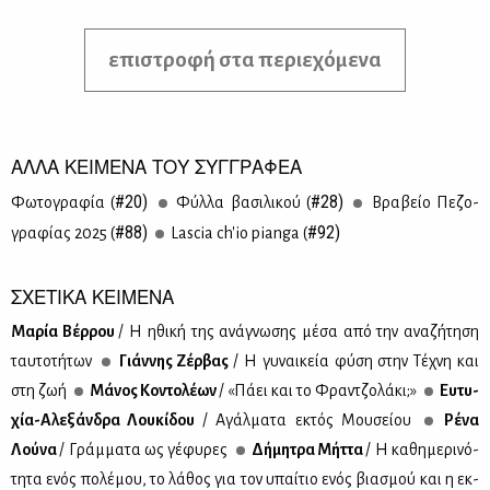
επιστροφή στα περιεχόμενα
ΑΛΛΑ ΚΕΙΜΕΝΑ ΤΟΥ ΣΥΓΓΡΑΦΕΑ
#20)
#28)
Φω­το­γρα­φία (
Φύλ­λα βα­σι­λι­κού (
Βρα­βείο Πε­ζο­
#88)
#92)
γρα­φί­ας 2025 (
Lascia ch'io pianga (
ΣΧΕΤΙΚΑ ΚΕΙΜΕΝΑ
Μα­ρία Βέρ­ρου
/ Η ηθι­κή της ανά­γνω­σης μέ­σα από την ανα­ζή­τη­ση
ταυ­το­τή­των
Γιάν­νης Ζέρ­βας
/ Η γυ­ναι­κεία φύ­ση στην Τέ­χνη και
στη ζωή
Μά­νος Κο­ντο­λέ­ων
/ «Πά­ει και το Φραν­τζο­λά­κι;»
Ευ­τυ­
χία-Αλε­ξάν­δρα Λου­κί­δου
/ Αγάλ­μα­τα εκτός Μου­σεί­ου
Ρέ­να
Λού­να
/ Γράμ­μα­τα ως γέ­φυ­ρες
Δή­μη­τρα Μήτ­τα
/ Η κα­θη­με­ρι­νό­
τη­τα ενός πο­λέ­μου, το λά­θος για τον υπαί­τιο ενός βια­σμού και η εκ­