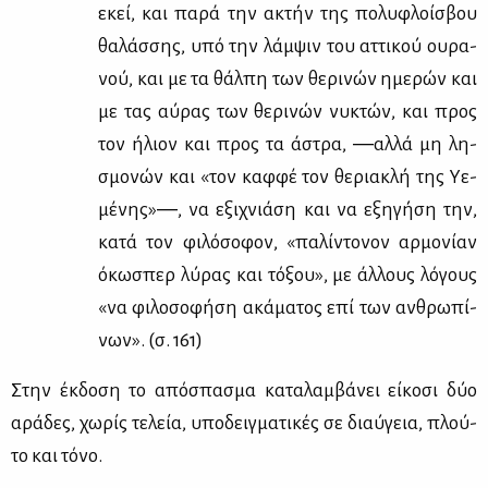
εκεί, και πα­ρά την ακτήν της πο­λυ­φλοί­σβου
θα­λάσ­σης, υπό την λάμ­ψιν του ατ­τι­κού ου­ρα­
νού, και με τα θάλ­πη των θε­ρι­νών ημε­ρών και
με τας αύ­ρας των θε­ρι­νών νυ­κτών, και προς
τον ήλιον και προς τα άστρα, ―αλ­λά μη λη­
σμο­νών και «τον καφ­φέ τον θε­ρια­κλή της Υε­
μέ­νης»―, να εξι­χνιά­ση και να εξη­γή­ση την,
κα­τά τον φι­λό­σο­φον, «πα­λί­ντο­νον αρ­μο­νί­αν
όκω­σπερ λύ­ρας και τό­ξου», με άλ­λους λό­γους
«να φι­λο­σο­φή­ση ακά­μα­τος επί των αν­θρω­πί­
νων». (σ. 161)
Στην έκ­δο­ση το από­σπα­σμα κα­τα­λαμ­βά­νει εί­κο­σι δύο
αρά­δες, χω­ρίς τε­λεία, υπο­δειγ­μα­τι­κές σε διαύ­γεια, πλού­
το και τό­νο.