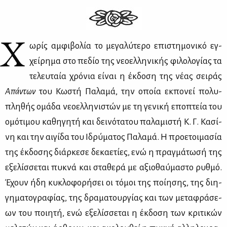
Χ
ωρίς αμ­φι­βο­λία το με­γα­λύ­τε­ρο επι­στη­μο­νι­κό εγ­
χεί­ρη­μα στο πε­δίο της νε­ο­ελ­λη­νι­κής φι­λο­λο­γί­ας τα
τε­λευ­ταία χρό­νια εί­ναι η έκ­δο­ση της νέ­ας σει­ράς
Απά­ντων
του Κω­στή Πα­λα­μά, την οποία εκ­πο­νεί πο­λυ­
πλη­θής ομά­δα νε­ο­ελ­λη­νι­στών με τη γε­νι­κή επο­πτεία του
ομό­τι­μου κα­θη­γη­τή και δει­νό­τα­του πα­λα­μι­στή Κ. Γ. Κα­σί­
νη και την αι­γί­δα του Ιδρύ­μα­τος Πα­λα­μά. Η προ­ε­τοι­μα­σία
της έκ­δο­σης διάρ­κε­σε δε­κα­ε­τί­ες, ενώ η πραγ­μά­τω­σή της
εξε­λίσ­σε­ται πυ­κνά και στα­θε­ρά με αξιο­θαύ­μα­στο ρυθ­μό.
Έχουν ήδη κυ­κλο­φο­ρή­σει οι τό­μοι της ποί­η­σης, της δι­η­
γη­μα­το­γρα­φί­ας, της δρα­μα­τουρ­γί­ας και των με­τα­φρά­σε­
ων του ποι­η­τή, ενώ εξε­λίσ­σε­ται η έκ­δο­ση των κρι­τι­κών