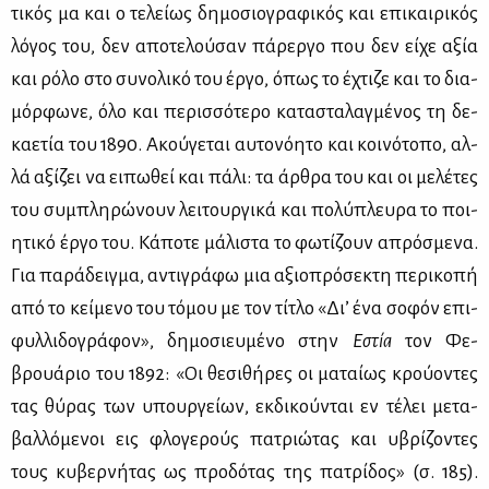
τι­κός μα και ο τε­λεί­ως δη­μο­σιο­γρα­φι­κός και επι­και­ρι­κός
λό­γος του, δεν απο­τε­λού­σαν πά­ρερ­γο που δεν εί­χε αξία
και ρό­λο στο συ­νο­λι­κό του έρ­γο, όπως το έχτι­ζε και το δια­
μόρ­φω­νε, όλο και πε­ρισ­σό­τε­ρο κα­τα­στα­λαγ­μέ­νος τη δε­
κα­ε­τία του 1890. Ακού­γε­ται αυ­το­νό­η­το και κοι­νό­το­πο, αλ­
λά αξί­ζει να ει­πω­θεί και πά­λι: τα άρ­θρα του και οι με­λέ­τες
του συ­μπλη­ρώ­νουν λει­τουρ­γι­κά και πο­λύ­πλευ­ρα το ποι­
η­τι­κό έρ­γο του. Κά­πο­τε μά­λι­στα το φω­τί­ζουν απρό­σμε­να.
Για πα­ρά­δειγ­μα, αντι­γρά­φω μια αξιο­πρό­σε­κτη πε­ρι­κο­πή
από το κεί­με­νο του τό­μου με τον τί­τλο «Δι’ ένα σο­φόν επι­
φυλ­λι­δο­γρά­φον», δη­μο­σιευ­μέ­νο στην
Εστία
τον Φε­
βρουά­ριο του 1892: «Οι θε­σι­θή­ρες οι μα­ταί­ως κρού­ο­ντες
τας θύ­ρας των υπουρ­γεί­ων, εκ­δι­κού­νται εν τέ­λει με­τα­
βαλ­λό­με­νοι εις φλο­γε­ρούς πα­τριώ­τας και υβρί­ζο­ντες
τους κυ­βερ­νή­τας ως προ­δό­τας της πα­τρί­δος» (σ. 185).