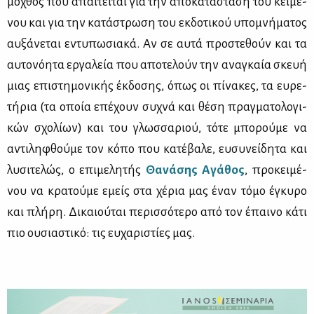
μό­χθος που απαι­τεί­ται για την απο­κα­τά­στα­ση του κει­μέ­
νου και για την κα­τά­στρω­ση του εκ­δο­τι­κού υπο­μνή­μα­τος
αυ­ξά­νε­ται εντυ­πω­σια­κά. Αν σε αυ­τά προ­στε­θούν και τα
αυ­το­νό­η­τα ερ­γα­λεία που απο­τε­λούν την ανα­γκαία σκευή
μιας επι­στη­μο­νι­κής έκ­δο­σης, όπως οι πί­να­κες, τα ευ­ρε­
τή­ρια (τα οποία επέ­χουν συ­χνά και θέ­ση πραγ­μα­το­λο­γι­
κών σχο­λί­ων) και του γλωσ­σα­ριού, τό­τε μπο­ρού­με να
αντι­λη­φθού­με τον κό­πο που κα­τέ­βα­λε, ευ­συ­νεί­δη­τα και
λυ­σι­τε­λώς, ο επι­με­λη­τής
Θα­νά­σης Αγά­θος
, προ­κει­μέ­
νου να κρα­τού­με εμείς στα χέ­ρια μας έναν τό­μο έγκυ­ρο
και πλή­ρη. Δι­καιού­ται πε­ρισ­σό­τε­ρο από τον έπαι­νο κά­τι
πιο ου­σια­στι­κό: τις ευ­χα­ρι­στί­ες μας.