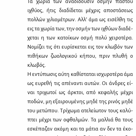
Τα χω­ρία των ανα­δί­δου­σιν οσμήν πα­στού
ιχθύ­ος, ήτις δια­δί­δε­ται μέ­χρις απο­στά­σε­ως
πολ­λών χι­λιο­μέ­τρων. Αλ­λ’ άμα ως ει­σέλ­θη τις
εις τα χω­ρία των, την οσμήν των ιχθύ­ων δια­δέ­
χε­ται η των κα­τοί­κων οσμή πο­λύ χει­ρο­τέ­ρα.
Νο­μί­ζει τις ότι ευ­ρί­σκε­ται εις τον κλω­βόν των
πι­θή­κων ζω­ο­λο­γι­κού κή­που, πριν πλυ­θή ο
κλω­βός.
Η εντύ­πω­σις αύ­τη κα­θί­στα­ται ισχυ­ρο­τέ­ρα άμα
ως ευ­ρε­θή τις απέ­να­ντι αυ­τών. Οι άν­δρες εί­
ναι τρι­χω­τοί ως άρ­κτοι, από κε­φα­λής μέ­χρι
πο­δών, μη εξαι­ρου­μέ­νης μη­δέ της ρι­νός μη­δέ
του με­τώ­που. Τρί­χω­μα ατε­λεί­ω­τον τους κα­λύ­
πτει μέ­χρι των οφθαλ­μών. Τα μαλ­λιά θα τους
εσκέ­πα­ζαν ακό­μη και τα μά­τια αν δεν τα έκο­