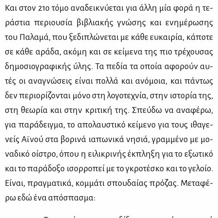
Και στον 21ο τό­μο ανα­δει­κνύ­ε­ται για άλ­λη μία φο­ρά η τε­
ρά­στια πε­ριου­σία βι­βλια­κής γνώ­σης και ενη­μέ­ρω­σης
του Πα­λα­μά, που ξε­δι­πλώ­νε­ται με κά­θε ευ­και­ρία, κά­πο­τε
σε κά­θε αρά­δα, ακό­μη και σε κεί­με­να της πιο τρέ­χου­σας
δη­μο­σιο­γρα­φι­κής ύλης. Τα πε­δία τα οποία αφο­ρούν αυ­
τές οι ανα­γνώ­σεις εί­ναι πολ­λά και ανό­μοια, και πά­ντως
δεν πε­ριο­ρί­ζο­νται μό­νο στη λο­γο­τε­χνία, στην ιστο­ρία της,
στη θε­ω­ρία και στην κρι­τι­κή της. Σπεύ­δω να ανα­φέ­ρω,
για πα­ρά­δειγ­μα, το απο­λαυ­στι­κό κεί­με­νο για τους ιθα­γε­
νείς Αϊ­νού στα βο­ρι­νά ια­πω­νι­κά νη­σιά, γραμ­μέ­νο με μο­
να­δι­κό οί­στρο, όπου η ει­λι­κρι­νής έκ­πλη­ξη για το εξω­τι­κό
και το πα­ρά­δο­ξο ισορ­ρο­πεί με το γκρο­τέ­σκο και το γε­λοίο.
Εί­ναι, πραγ­μα­τι­κά, κομ­μά­τι σπου­δαί­ας πρό­ζας. Με­τα­φέ­
ρω εδώ ένα από­σπα­σμα: