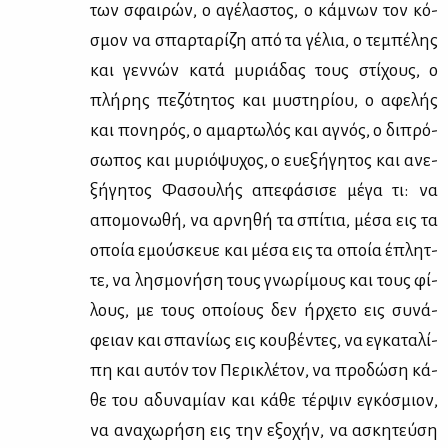
των σφαι­ρών, ο αγέ­λα­στος, ο κά­μνων τον κό­
σμον να σπαρ­τα­ρί­ζη από τα γέ­λια, ο τε­μπέ­λης
και γεν­νών κα­τά μυ­ριά­δας τους στί­χους, ο
πλή­ρης πε­ζό­τη­τος και μυ­στη­ρί­ου, ο αφε­λής
και πο­νη­ρός, ο αμαρ­τω­λός και αγνός, ο δι­πρό­
σω­πος και μυ­ριό­ψυ­χος, ο ευ­ε­ξή­γη­τος και ανε­
ξή­γη­τος Φα­σου­λής απε­φά­σι­σε μέ­γα τι: να
απο­μο­νω­θή, να αρ­νη­θή τα σπί­τια, μέ­σα εις τα
οποία εμού­σκευε και μέ­σα εις τα οποία έπλητ­
τε, να λη­σμο­νή­ση τους γνω­ρί­μους και τους φί­
λους, με τους οποί­ους δεν ήρ­χε­το εις συ­νά­
φειαν και σπα­νί­ως εις κου­βέ­ντες, να εγκα­τα­λί­
πη και αυ­τόν τον Πε­ρι­κλέ­τον, να προ­δώ­ση κά­
θε του αδυ­να­μί­αν και κά­θε τέρ­ψιν εγκό­σμιον,
να ανα­χω­ρή­ση εις την εξο­χήν, να ασκη­τεύ­ση