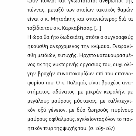
ζουν πολ­λοί και γνω­στό­τα­τοι άν­θρω­ποι της
πέν­νας, με­τα­ξύ των οποί­ων τα­κτι­κός θα­μών
εί­ναι ο κ. Μη­τσά­κης και σπα­νιώ­τε­ρος διά τα
τα­ξί­δια του ο κ. Καρ­κα­βί­τσας. […]
Η ώρα θα ήτο δω­δε­κά­τη, οπό­τε ο συγ­γρα­φεύς
ηκού­σθη ανερ­χό­με­νος την κλί­μα­κα. Ενε­φα­νί­
σθη μει­διών, ευ­τυ­χής. Ήρ­χε­το κα­τα­κου­ρα­σμέ­
νος εκ της νυ­κτε­ρι­νής ερ­γα­σί­ας του, ου­χί ολί­
γην βρο­χήν συ­να­πο­κο­μί­ζων επί του επα­νω­
φο­ρί­ου του. Ο κ. Πα­λα­μάς εί­ναι βρα­χέ­ος ανα­
στή­μα­τος, αδύ­να­τος, με μι­κράν κε­φα­λήν, με
με­γά­λους μαύ­ρους μύ­στα­κας, με καλ­λι­τε­χνι­
κόν οξύ γέ­νειον, με δύο ζω­η­ρούς πυ­ρί­νους
μαύ­ρους οφθαλ­μούς, εγκλεί­ο­ντας όλον το ποι­
η­τι­κόν πυρ της ψυ­χής του. (σ. 265-267)