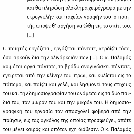
και θα πλη­ρώ­ση ολό­κλη­ρα χει­ρό­γρα­φα με την
στρογ­γυ­λήν και πα­χεί­αν γρα­φήν του· ο ποι­η­
τής από­ψε θ’ αρ­γή­ση να έλ­θη εις το σπί­τι του.
[…]
Ο ποι­η­τής ερ­γά­ζε­ται, ερ­γά­ζε­ται πά­ντο­τε, κερ­δί­ζει τό­σα,
όσα αρ­κούν διά την ολι­γάρ­κειάν των […]. Ο κ. Πα­λα­μάς
κοι­μά­ται αρ­γά πά­ντο­τε, το βρά­δυ ανα­γι­νώ­σκει πά­ντο­τε,
εγεί­ρε­ται από την κλί­νην του πρωί, και κυ­λί­ε­ται εις το
πά­τω­μα, και παί­ζει και γε­λά, και λη­σμο­νεί τους στί­χους
του και την δη­μο­σιο­γρα­φί­αν του ανά­με­σα εις τα δύο παι­
διά του, τον μι­κρόν του και την μι­κράν του. Η δη­μο­σιο­
γρα­φι­κή του ερ­γα­σία τον απα­σχο­λεί φο­βε­ρά από την
ποί­η­σιν, εις τας αγκά­λας της οποί­ας προ­σφεύ­γει, οπό­τε
του μέ­νει και­ρός και οπό­ταν έχη διά­θε­σιν. Ο κ. Πα­λα­μάς