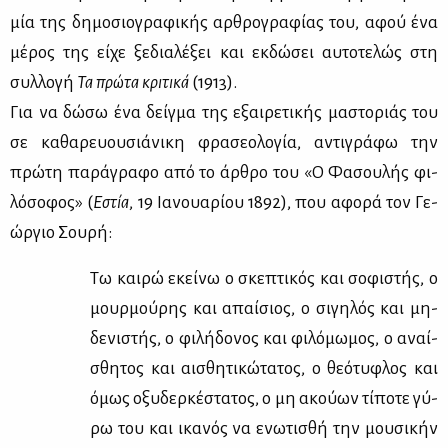
μία της δη­μο­σιο­γρα­φι­κής αρ­θρο­γρα­φί­ας του, αφού ένα
μέ­ρος της εί­χε ξε­δια­λέ­ξει και εκ­δώ­σει αυ­το­τε­λώς στη
συλ­λο­γή
Τα πρώ­τα κρι­τι­κά
(1913).
Για να δώ­σω ένα δείγ­μα της εξαι­ρε­τι­κής μα­στο­ριάς του
σε κα­θα­ρευου­σιά­νι­κη φρα­σε­ο­λο­γία, αντι­γρά­φω την
πρώ­τη πα­ρά­γρα­φο από το άρ­θρο του «Ο Φα­σου­λής φι­
λό­σο­φος» (
Εστία
, 19 Ια­νουα­ρί­ου 1892), που αφο­ρά τον Γε­
ώρ­γιο Σου­ρή:
Τω και­ρώ εκεί­νω ο σκε­πτι­κός και σο­φι­στής, ο
μουρ­μού­ρης και απαί­σιος, ο σι­γη­λός και μη­
δε­νι­στής, ο φι­λή­δο­νος και φι­λό­μω­μος, ο αναί­
σθη­τος και αι­σθη­τι­κώ­τα­τος, ο θε­ό­τυ­φλος και
όμως οξυ­δερ­κέ­στα­τος, ο μη ακού­ων τί­πο­τε γύ­
ρω του και ικα­νός να ενω­τι­σθή την μου­σι­κήν