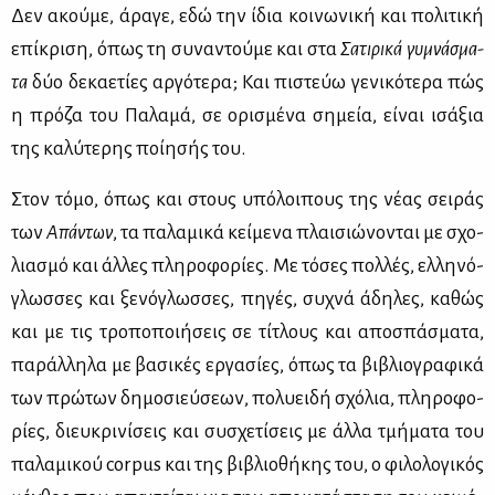
Δεν ακού­με, άρα­γε, εδώ την ίδια κοι­νω­νι­κή και πο­λι­τι­κή
επί­κρι­ση, όπως τη συ­να­ντού­με και στα
Σα­τι­ρι­κά γυ­μνά­σμα­
τα
δύο δε­κα­ε­τί­ες αρ­γό­τε­ρα; Και πι­στεύω γε­νι­κό­τε­ρα πώς
η πρό­ζα του Πα­λα­μά, σε ορι­σμέ­να ση­μεία, εί­ναι ισά­ξια
της κα­λύ­τε­ρης ποί­η­σής του.
Στον τό­μο, όπως και στους υπό­λοι­πους της νέ­ας σει­ράς
των
Απά­ντων
, τα πα­λα­μι­κά κεί­με­να πλαι­σιώ­νο­νται με σχο­
λια­σμό και άλ­λες πλη­ρο­φο­ρί­ες. Με τό­σες πολ­λές, ελ­λη­νό­
γλωσ­σες και ξε­νό­γλωσ­σες, πη­γές, συ­χνά άδη­λες, κα­θώς
και με τις τρο­πο­ποι­ή­σεις σε τί­τλους και απο­σπά­σμα­τα,
πα­ράλ­λη­λα με βα­σι­κές ερ­γα­σί­ες, όπως τα βι­βλιο­γρα­φι­κά
των πρώ­των δη­μο­σιεύ­σε­ων, πο­λυ­ει­δή σχό­λια, πλη­ρο­φο­
ρί­ες, διευ­κρι­νί­σεις και συ­σχε­τί­σεις με άλ­λα τμή­μα­τα του
πα­λα­μι­κού corpus και της βι­βλιο­θή­κης του, ο φι­λο­λο­γι­κός