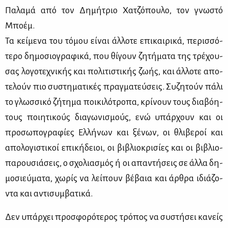
Πα­λα­μά από τον Δη­μή­τριο Χα­τζό­που­λο, τον γνω­στό
Μπο­έμ.
Τα κεί­με­να του τό­μου εί­ναι άλ­λο­τε επι­και­ρι­κά, πε­ρισ­σό­
τε­ρο δη­μο­σιο­γρα­φι­κά, που θί­γουν ζη­τή­μα­τα της τρέ­χου­
σας λο­γο­τε­χνι­κής και πο­λι­τι­στι­κής ζω­ής, και άλ­λο­τε απο­
τε­λούν πιο συ­στη­μα­τι­κές πραγ­μα­τεύ­σεις. Συ­ζη­τούν πά­λι
το γλωσ­σι­κό ζή­τη­μα ποι­κι­λό­τρο­πα, κρί­νουν τους δια­βό­η­
τους ποι­η­τι­κούς δια­γω­νι­σμούς, ενώ υπάρ­χουν και οι
προ­σω­πο­γρα­φί­ες Ελ­λή­νων και ξέ­νων, οι θλι­βε­ροί και
απο­λο­γι­στι­κοί επι­κή­δειοι, οι βι­βλιο­κρι­σί­ες και οι βι­βλιο­
πα­ρου­σιά­σεις, ο σχο­λια­σμός ή οι απα­ντή­σεις σε άλ­λα δη­
μο­σιεύ­μα­τα, χω­ρίς να λεί­πουν βέ­βαια και άρ­θρα ιδιά­ζο­
ντα και αντι­συμ­βα­τι­κά.
Δεν υπάρ­χει προ­σφο­ρό­τε­ρος τρό­πος να συ­στή­σει κα­νείς