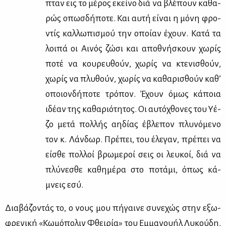
πταν εις το μέ­ρος εκεί­νο διά να βλέ­πουν κα­θα­
ρώς οπωσ­δή­πο­τε. Και αυ­τή εί­ναι η μό­νη φρο­
ντίς καλ­λω­πι­σμού την οποί­αν έχουν. Κα­τά τα
λοι­πά οι Αι­νός ζώ­σι και απο­θνή­σκουν χω­ρίς
πο­τέ να κου­ρευ­θούν, χω­ρίς να κτε­νι­σθούν,
χω­ρίς να πλυ­θούν, χω­ρίς να κα­θα­ρι­σθούν κα­θ’
οποιον­δή­πο­τε τρό­πον. Έχουν όμως κά­ποια
ιδέ­αν της κα­θα­ριό­τη­τος. Οι αυ­τό­χθο­νες του Υέ­
ζο με­τά πολ­λής αη­δί­ας έβλε­πον πλυ­νό­με­νο
τον κ. Λάν­δωρ. Πρέ­πει, του έλε­γαν, πρέ­πει να
εί­σθε πολ­λοί βρω­με­ροί σεις οι λευ­κοί, διά να
πλύ­νε­σθε κα­θη­μέ­ρα στο πο­τά­μι, όπως κά­
μνεις εσύ.
Δια­βά­ζο­ντάς το, ο νους μου πή­γαι­νε συ­νε­χώς στην εξω­
φρε­νι­κή «Κω­μό­πο­λιν Φθει­ρία» του Εμ­μα­νου­ήλ Λυ­κού­δη,