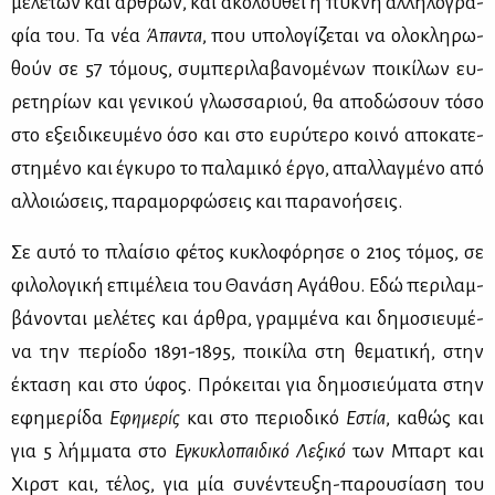
με­λε­τών και άρ­θρων, και ακο­λου­θεί η πυ­κνή αλ­λη­λο­γρα­
φία του. Τα νέα
Άπα­ντα
, που υπο­λο­γί­ζε­ται να ολο­κλη­ρω­
θούν σε 57 τό­μους, συ­μπε­ρι­λα­βα­νο­μέ­νων ποι­κί­λων ευ­
ρε­τη­ρί­ων και γε­νι­κού γλωσ­σα­ριού, θα απο­δώ­σουν τό­σο
στο εξει­δι­κευ­μέ­νο όσο και στο ευ­ρύ­τε­ρο κοι­νό απο­κα­τε­
στη­μέ­νο και έγκυ­ρο το πα­λα­μι­κό έρ­γο, απαλ­λαγ­μέ­νο από
αλ­λοιώ­σεις, πα­ρα­μορ­φώ­σεις και πα­ρα­νο­ή­σεις.
Σε αυ­τό το πλαί­σιο φέ­τος κυ­κλο­φό­ρη­σε ο 21ος τό­μος, σε
φι­λο­λο­γι­κή επι­μέ­λεια του Θα­νά­ση Αγά­θου. Εδώ πε­ρι­λαμ­
βά­νο­νται με­λέ­τες και άρ­θρα, γραμ­μέ­να και δη­μο­σιευ­μέ­
να την πε­ρί­ο­δο 1891-1895, ποι­κί­λα στη θε­μα­τι­κή, στην
έκτα­ση και στο ύφος. Πρό­κει­ται για δη­μο­σιεύ­μα­τα στην
εφη­με­ρί­δα
Εφη­με­ρίς
και στο πε­ριο­δι­κό
Εστία
, κα­θώς και
για 5 λήμ­μα­τα στο
Εγκυ­κλο­παι­δι­κό Λε­ξι­κό
των Μπαρτ και
Χιρστ και, τέ­λος, για μία συ­νέ­ντευ­ξη-πα­ρου­σί­α­ση του