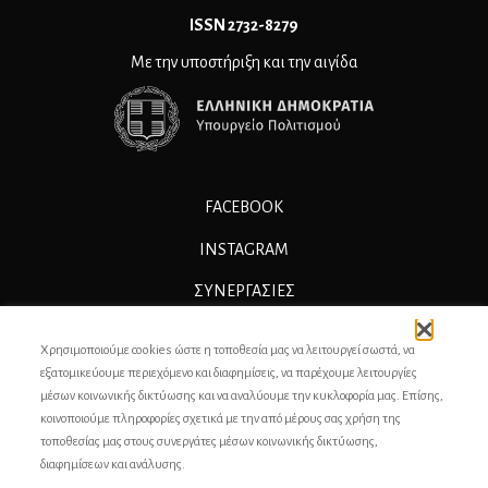
ΙSSN 2732-8279
Με την υποστήριξη και την αιγίδα
FACEBOOK
INSTAGRAM
ΣΥΝΕΡΓΑΣΊΕΣ
ΔΙΑΦΗΜΙΣΗ
Χρησιμοποιούμε cookies ώστε η τοποθεσία μας να λειτουργεί σωστά, να
ΕΠΙΚΟΙΝΩΝΙΑ
εξατομικεύουμε περιεχόμενο και διαφημίσεις, να παρέχουμε λειτουργίες
μέσων κοινωνικής δικτύωσης και να αναλύουμε την κυκλοφορία μας. Επίσης,
ΣΥΝΤΕΛΕΣΤΕΣ
κοινοποιούμε πληροφορίες σχετικά με την από μέρους σας χρήση της
τοποθεσίας μας στους συνεργάτες μέσων κοινωνικής δικτύωσης,
ΤΑΥΤΟΤΗΤΑ
διαφημίσεων και ανάλυσης.