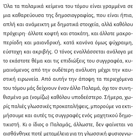
Όλα τα πα­λα­μι­κά κεί­με­να του τό­μου εί­ναι γραμ­μέ­να σε
μια κα­θα­ρεύ­ου­σα της δη­μο­σιο­γρα­φί­ας, που εί­ναι ήπια,
απλή και ανά­μει­κτη με δη­μο­τι­κά στοι­χεία, αλ­λά κα­θό­λου
πρό­χει­ρη· άλ­λο­τε κο­φτή και στα­κά­τη, και άλ­λο­τε μα­κρο­
πε­ρί­ο­δη και μαιαν­δρι­κή, κα­τά κα­νό­να όμως ψύ­χραι­μη,
εύ­στο­χη και ακρι­βής. Ο τό­νος εναλ­λάσ­σε­ται ανά­λο­γα με
το εκά­στο­τε θέ­μα και τις επι­διώ­ξεις του συγ­γρα­φέα, κυ­
μαι­νό­με­νος από την ου­δέ­τε­ρη ανά­λυ­ση μέ­χρι την καυ­
στι­κή ει­ρω­νεία. Από αυ­τήν την άπο­ψη τα πε­ριε­χό­με­να
του τό­μου μάς δεί­χνουν έναν άλ­λο Πα­λα­μά, όχι τον συ­νη­
θι­σμέ­νο μα (νο­μί­ζω) κα­θό­λου υπο­δε­έ­στε­ρο. Σή­με­ρα, χω­
ρίς πα­λιές γλωσ­σι­κές προ­κα­τα­λή­ψεις, μπο­ρού­με να εκτι­
μή­σου­με και αυ­τές τις συγ­γρα­φές ενός μα­χη­τι­κού δη­μο­
τι­κι­στή. Κι ο ίδιος ο Πα­λα­μάς, άλ­λω­στε, δεν φαί­νε­ται να
αι­σθάν­θη­κε πο­τέ με­τα­μέ­λεια για τη γλωσ­σι­κή φυ­σιο­γνω­