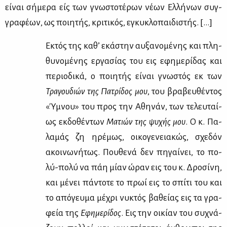
εί­ναι σή­με­ρα είς των γνω­στο­τέ­ρων νέ­ων Ελ­λή­νων συγ­
γρα­φέ­ων, ως ποι­η­τής, κρι­τι­κός, εγκυ­κλο­παι­δι­στής. […]
Εκτός της κα­θ’ εκά­στην αυ­ξα­νο­μέ­νης και πλη­
θυ­νο­μέ­νης ερ­γα­σί­ας του εις εφη­με­ρί­δας και
πε­ριο­δι­κά, ο ποι­η­τής εί­ναι γνω­στός εκ των
Τρα­γου­διών της Πα­τρί­δος μου
, του βρα­βευ­θέ­ντος
«Ύμνου» του προς την Αθη­νάν, των τε­λευ­ταί­
ως εκ­δο­θέ­ντων
Μα­τιών της ψυ­χής μου
. Ο κ. Πα­
λα­μάς ζη ηρέ­μως, οι­κο­γε­νεια­κώς, σχε­δόν
ακοι­νω­νή­τως. Που­θε­νά δεν πη­γαί­νει, το πο­
λύ-πο­λύ να πάη μί­αν ώραν εις του κ. Δρο­σί­νη,
και μέ­νει πά­ντο­τε το πρωί εις το σπί­τι του και
το από­γευ­μα μέ­χρι νυ­κτός βα­θεί­ας εις τα γρα­
φεία της
Εφη­με­ρί­δος
. Εις την οι­κί­αν του συ­χνά­