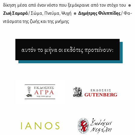
δί­κη­ση μέ­σα από έναν νό­στο που ξε­μά­κραι­νε από τον στό­χο του
Ζωή Σα­μα­ρά
/ Σώ­μα, Πνεύ­μα, Ψυ­χή
Δη­μή­τρης Φι­λιπ­πί­δης
/ Φα­
ντά­σμα­τα της ζω­ής και της μνή­μης
αυτόν το μήνα οι εκδότες προτείνουν: