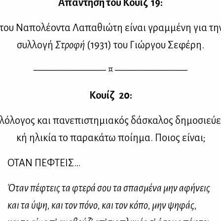
Απά­ντη­ση του Κουίζ 19:
 του Να­πο­λέ­ο­ντα Λα­πα­θιώ­τη εί­ναι γραμ­μέ­νη για την
συλ­λο­γή
Στρο­φή
(1931) του Γιώρ­γου Σε­φέ­ρη.
——————— ¤ ———————
Κουίζ 20:
λό­λο­γος και πα­νε­πι­στη­μια­κός δά­σκα­λος δη­μο­σιεύ­
κή ηλι­κία το πα­ρα­κά­τω ποί­η­μα. Ποιος εί­ναι;
ΟΤΑΝ ΠΕΦΤΕΙΣ…
Όταν πέφτεις τα φτερά σου τα σπασμένα μην αφήνεις
και τα ύψη, και τον πόνο, και τον κόπο, μην ψηφάς,