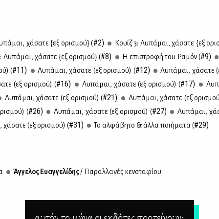
#2)
­πά­μαι, χά­σα­τε {εξ ορι­σμού} (
Κουίζ 3: Λυ­πά­μαι, χά­σα­τε {εξ ορι­
#8)
#9)
 Λυ­πά­μαι, χά­σα­τε {εξ ορι­σμού} (
Η επι­στρο­φή του Ρα­μόν (
#11)
#12)
ού) (
Λυ­πά­μαι, χά­σα­τε (εξ ορι­σμού) (
Λυ­πά­μαι, χά­σα­τε 
#16)
#17)
α­τε (εξ ορι­σμού) (
Λυ­πά­μαι, χά­σα­τε (εξ ορι­σμού) (
Λυ­π
#21)
Λυ­πά­μαι, χά­σα­τε (εξ ορι­σμού) (
Λυ­πά­μαι, χά­σα­τε (εξ ορι­σμού
#26)
#27)
ορι­σμού) (
Λυ­πά­μαι, χά­σα­τε (εξ ορι­σμού) (
Λυ­πά­μαι, χά­
#31)
#29)
 χά­σα­τε (εξ ορι­σμού) (
Το αλ­φά­βη­το & άλ­λα ποι­ή­μα­τα (
ία
Άγ­γε­λος Ευαγ­γε­λί­δης
/ Πα­ραλ­λα­γές κε­νο­τα­φί­ου
αυτόν το μήνα οι εκδότες προτείνουν: