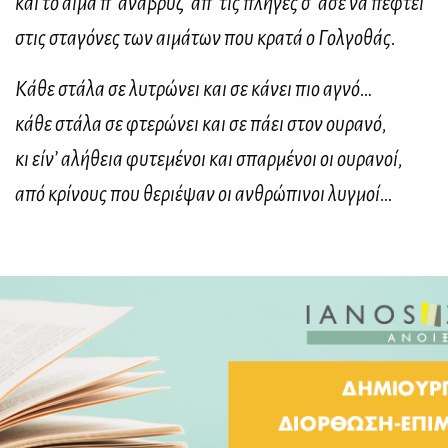
και το αίμα π’ αναβρύζ’ απ’ τις πληγές σ’ άσε να πέφτει
στις σταγόνες των αιμάτων που κρατά ο Γολγοθάς.
Κάθε στάλα σε λυτρώνει και σε κάνει πιο αγνό…
κάθε στάλα σε φτερώνει και σε πάει στον ουρανό,
κι είν’ αλήθεια φυτεμένοι και σπαρμένοι οι ουρανοί,
από κρίνους που θεριέψαν οι ανθρώπινοι λυγμοί…