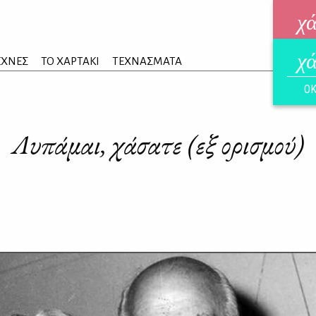
χ
χ
ηλεκ
ΕΧΝΕΣ
ΤΟ ΧΑΡΤΑΚΙ
ΤΕΧΝΑΣΜΑΤΑ
ΑΥΓ
ΟΚ
Λυπάμαι, χάσατε (εξ ορισμού)