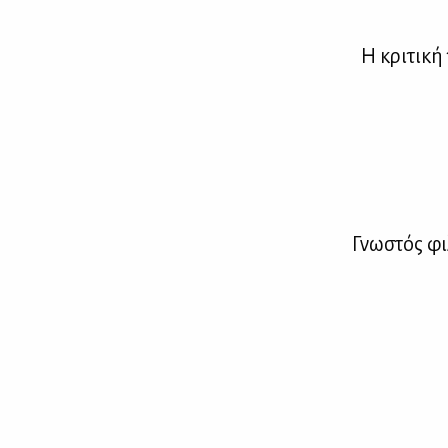
Η κρι­τι­κή
Γνω­στός φι­