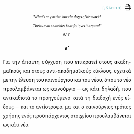
{36 λεπτά}
“What’s any artist, but the dregs of his work?
The human shambles that follows it around.”
W. G
.
α´
Για την άπαυ­τη σύγ­χυ­ση που επι­κρα­τεί στους ακα­δη­
μαϊ­κούς και στους αντι-ακα­δη­μαϊ­κούς κύ­κλους, σχε­τι­κά
με την έλευ­ση του και­νούρ­γιου και του νέ­ου, όπου το νέο
προ­σλαμ­βά­νε­ται ως και­νούρ­γιο —ως κά­τι, δη­λα­δή, που
αντι­κα­θι­στά το προη­γού­με­νο κα­τά τη δια­δο­χή ενός εί­
δους— και το αντί­στρο­φο, μα και ο και­νούρ­γιος τρό­πος
χρή­σης ενός προ­ϋ­πάρ­χο­ντος στοι­χεί­ου προ­σλαμ­βά­νε­ται
ως κά­τι νέο.