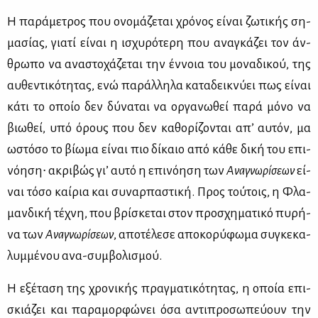
Η πα­ρά­με­τρος που ονο­μά­ζε­ται χρό­νος εί­ναι ζω­τι­κής ση­
μα­σί­ας, για­τί εί­ναι η ισχυ­ρό­τε­ρη που ανα­γκά­ζει τον άν­
θρω­πο να ανα­στο­χά­ζε­ται την έν­νοια του μο­να­δι­κού, της
αυ­θε­ντι­κό­τη­τας, ενώ πα­ράλ­λη­λα κα­τα­δει­κνύ­ει πως εί­ναι
κά­τι το οποίο δεν δύ­να­ται να ορ­γα­νω­θεί πα­ρά μό­νο να
βιω­θεί, υπό όρους που δεν κα­θο­ρί­ζο­νται απ’ αυ­τόν, μα
ωστό­σο το βί­ω­μα εί­ναι πιο δί­καιο από κά­θε δι­κή του επι­
νό­η­ση∙ ακρι­βώς γι’ αυ­τό η επι­νό­η­ση των
Ανα­γνω­ρί­σε­ων
εί­
ναι τό­σο καί­ρια και συ­ναρ­πα­στι­κή. Προς τού­τοις, η Φλα­
μαν­δι­κή τέ­χνη, που βρί­σκε­ται στον προ­σχη­μα­τι­κό πυ­ρή­
να των
Ανα­γνω­ρί­σε­ων
, απο­τέ­λε­σε απο­κο­ρύ­φω­μα συ­γκε­κα­
λυμ­μέ­νου ανα-συμ­βο­λι­σμού.
Η εξέ­τα­ση της χρο­νι­κής πραγ­μα­τι­κό­τη­τας, η οποία επι­
σκιά­ζει και πα­ρα­μορ­φώ­νει όσα αντι­προ­σω­πεύ­ουν την