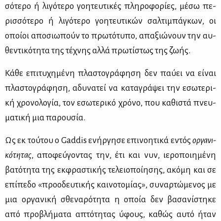
σό­τε­ρο ή λι­γό­τε­ρο γοη­τευ­τι­κές πλη­ρο­φο­ρί­ες, μέ­σω πε­
ρισ­σό­τε­ρο ή λι­γό­τε­ρο γοη­τευ­τι­κών σαλ­τι­μπά­γκων, οι
οποί­οι απο­σιω­πούν το πρω­τό­τυ­πο, απα­ξιώ­νουν την αυ­
θε­ντι­κό­τη­τα της τέ­χνης αλ­λά πρω­τί­στως της ζω­ής.
Κά­θε επι­τυ­χη­μέ­νη πλα­στο­γρά­φη­ση δεν παύ­ει να εί­ναι
πλα­στο­γρά­φη­ση, αδυ­να­τεί να κα­τα­γρά­ψει την εσω­τε­ρι­
κή χρο­νο­λο­γία, τον εσω­τε­ρι­κό χρό­νο, που κα­θι­στά πνευ­
μα­τι­κή μια πα­ρου­σία.
Ως εκ τού­του ο Gaddis ενήρ­γη­σε επι­νοη­τι­κά εντός
ορ­γα­νι­
κό­τη­τας
, απο­φεύ­γο­ντας την, έτι και νυν, ιε­ρο­ποι­η­μέ­νη
βα­τό­τη­τα της εκ­φρα­στι­κής τε­λειο­ποί­η­σης, ακό­μη και σε
επί­πε­δο «προ­ο­δευ­τι­κής και­νο­το­μί­ας», συ­ναρ­τώ­με­νος με
μια ορ­γα­νι­κή σθε­να­ρό­τη­τα η οποία δεν βα­σα­νί­στη­κε
από προ­βλή­μα­τα απτό­τη­τας ύφους, κα­θώς αυ­τό ήταν