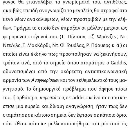
γο­νος θα επα­να­λά­βει τα γνω­ρί­σμα­τά του, αντι­θέ­τως,
ακρι­βώς επει­δή ανα­γνω­ρί­ζει το με­γα­λείο, θα στρα­φεί στο
κε­νό νέ­ων ανα­κα­λύ­ψε­ων, νέ­ων προ­στρι­βών με την
αλή­
θεια
. Πράγ­μα το οποίο δεν έπρα­ξαν οι μάλ­λον μέ­τριοι ως
φε­ρό­με­νοι επί­γο­νοί του (Τ. Πίν­τσον, Τζ. Φράν­ζεν, Ντ.
Ντε­Λί­λο, Τ. Μακ­Κάρ­θι, Ντ. Φ. Γουά­λας, Ρ. Πά­ου­ερς κ. ά.) οι
οποί­οι εί­ναι έκ­δη­λο πως προ­σπά­θη­σαν να ξε­κι­νή­σουν,
τρό­πον τι­νά, από το ση­μείο όπου στα­μά­τη­σε ο Gaddis,
αδυ­να­τι­σμέ­νοι από την ακό­ρε­στη αντιε­πι­κοι­νω­νια­κή
αρ­μο­νία των
Ανα­γνω­ρί­σε­ων
και τον εκ­θε­με­λιω­τι­κό τους μα­
γνη­τι­σμό. Το δη­μιουρ­γι­κό πρό­βλη­μα που άφη­σε πί­σω
του, ή ορ­θό­τε­ρα,
μπρο­στά του
, ο Gaddis, εκεί­νο που του κό­
στι­σε μια ευ­ρεία και δί­καιη ανα­γνώ­ρι­ση, ήταν πως δεν
στα­μά­τη­σε σε κά­ποιο ση­μείο, δεν έφτα­σε σε κά­ποιο όριο,
ού­τε έθε­σε κά­ποιο∙ μελ­λο­ντο­ποι­ή­θη­κε, και μία από τις