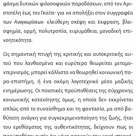
φά­σμα δυ­τι­κών φι­λο­σο­φι­κών πα­ρα­δό­σε­ων, από τον Αρι­
στο­τέ­λη έως τον Γκαί­τε∙ για να απο­λή­ξει στον συγ­γρα­φέα
των
Ανα­γνω­ρί­σε­ων
: ελεύ­θε­ρη σκέ­ψη και έκ­φρα­ση, βλα­
σφη­μία, ορ­μή, πο­λυ­τρο­πία, ευ­ρυ­μά­θεια, μο­να­δι­κή επι­
νοη­τι­κό­τη­τα.
Ως ση­μα­ντι­κή πτυ­χή της κρι­τι­κής και αυ­το­κρι­τι­κής αυ­
τού που λαν­θα­σμέ­να και ευ­ρύ­τε­ρα θε­ω­ρεί­ται με­τα­μο­
ντερ­νι­σμός, μπο­ρεί κάλ­λι­στα να θε­ω­ρη­θεί κοι­νω­νι­κή πα­
ρα-επι­στή­μη, ή ένα ακό­μη λο­γο­τε­χνι­κό μέ­σο μα­ζι­κής
ενη­μέ­ρω­σης. Οι ποιο­τι­κές προ­ϋ­πο­θέ­σεις της σύγ­χρο­νης
κοι­νω­νι­κής κα­τα­νό­η­σης όμως, η οποία δεν εκ­κρί­νε­ται
απλώς από το συ­ναί­σθη­μα και τη φα­ντα­σία, μα από βα­
θύ­τα­τη ανά­γκη για συ­γκε­κρι­με­νο­ποί­η­ση της ζω­ής, ήτοι
του ερε­θί­σμα­τος της αυ­θε­ντι­κό­τη­τας, δεί­χνουν πως οι