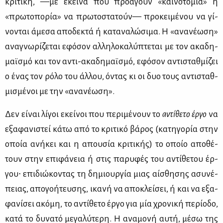
κρι­τι­κή, —με εκεί­να που προ­ά­γουν «και­νο­το­μία» ή
«πρω­το­πο­ρία» να πρω­το­στα­τούν— προ­κει­μέ­νου να γί­
νο­νται άμε­σα απο­δε­κτά ή κα­τα­να­λώ­σι­μα. Η «ανα­νέ­ω­ση»
ανα­γνω­ρί­ζε­ται εφό­σον αλ­λη­λο­κα­λύ­πτε­ται με τον ακα­δη­
μαϊ­σμό και τον αντι-ακα­δη­μαϊ­σμό, εφό­σον αντι­σταθ­μί­ζει
ο ένας τον ρό­λο του άλ­λου, όντας κι οι δυο τους αντι­σταθ­
μι­σμέ­νοι με την «ανα­νέ­ω­ση».
Δεν εί­ναι λί­γοι εκεί­νοι που πε­ρι­μέ­νουν το
αντί­θε­το έρ­γο
να
εξα­φα­νι­στεί κά­τω από το κρι­τι­κό βά­ρος (κα­τη­γο­ρία στην
οποία ανή­κει και η απου­σία κρι­τι­κής) το οποίο απο­θέ­
τουν στην επι­φά­νεια ή στις πα­ρυ­φές του αντί­θε­του έρ­
γου∙ επι­διώ­κο­ντας τη δη­μιουρ­γία μιας αί­σθη­σης ασυ­νέ­
πειας, απο­γο­ή­τευ­σης, ικα­νή να απο­κλεί­σει, ή και να εξα­
φα­νί­σει ακό­μη, το αντί­θε­το έρ­γο για μία χρο­νι­κή πε­ρί­ο­δο,
κα­τά το δυ­να­τό με­γα­λύ­τε­ρη. Η ανα­μο­νή αυ­τή, μέ­σω της