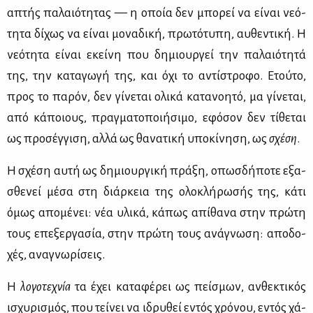
απτής πα­λαιό­τη­τας — η οποία δεν μπο­ρεί να εί­ναι νε­ό­
τη­τα δί­χως να εί­ναι μο­να­δι­κή, πρω­τό­τυ­πη, αυ­θε­ντι­κή. Η
νε­ό­τη­τα εί­ναι εκεί­νη που δη­μιουρ­γεί την πα­λαιό­τη­τά
της, την κα­τα­γω­γή της, και όχι το αντί­στρο­φο. Ετού­το,
προς το πα­ρόν, δεν γί­νε­ται ολι­κά κα­τα­νοη­τό, μα γί­νε­ται,
από κά­ποιους, πραγ­μα­το­ποι­ή­σι­μο, εφό­σον δεν τί­θε­ται
ως προ­σέγ­γι­ση, αλ­λά ως θα­να­τι­κή υπο­κί­νη­ση, ως
σχέ­ση
.
Η σχέ­ση αυ­τή ως δη­μιουρ­γι­κή πρά­ξη, οπωσ­δή­πο­τε εξα­
σθε­νεί μέ­σα στη διάρ­κεια της ολο­κλή­ρω­σής της, κά­τι
όμως απο­μέ­νει: νέα υλι­κά, κά­πως απί­θα­να στην πρώ­τη
τους επε­ξερ­γα­σία, στην πρώ­τη τους ανά­γνω­ση: απο­δο­
χές, ανα­γνω­ρί­σεις.
Η
λο­γο­τε­χνία
τα έχει κα­τα­φέ­ρει ως πεί­σμων, αν­θε­κτι­κός
ισχυ­ρι­σμός, που τεί­νει να ιδρυ­θεί εντός χρό­νου, εντός χά­