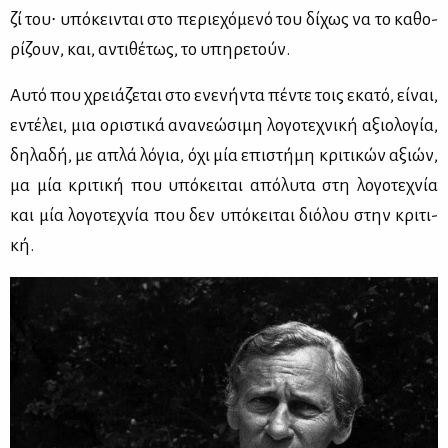
ζί του∙ υπό­κει­νται στο πε­ριε­χό­με­νό του δί­χως να το κα­θο­
ρί­ζουν, και, αντι­θέ­τως, το υπη­ρε­τούν.
Αυ­τό που χρειά­ζε­ται στο ενε­νή­ντα πέ­ντε τοις εκα­τό, εί­ναι,
εντέ­λει, μια ορι­στι­κά ανα­νε­ώ­σι­μη λο­γο­τε­χνι­κή αξιο­λο­γία,
δη­λα­δή, με απλά λό­για, όχι μία επι­στή­μη κρι­τι­κών αξιών,
μα μία κρι­τι­κή που υπό­κει­ται από­λυ­τα στη λο­γο­τε­χνία
και μία λο­γο­τε­χνία που δεν υπό­κει­ται διό­λου στην κρι­τι­
κή.