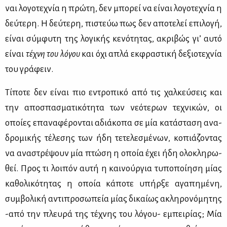
ναι λο­γο­τε­χνία η πρώ­τη, δεν μπο­ρεί να εί­ναι λο­γο­τε­χνία η
δεύ­τε­ρη. Η δεύ­τε­ρη, πι­στεύω πως δεν απο­τε­λεί επι­λο­γή,
εί­ναι σύμ­φυ­τη της λο­γι­κής κε­νό­τη­τας, ακρι­βώς γι’ αυ­τό
εί­ναι
τέ­χνη του λό­γου
και όχι απλά εκ­φρα­στι­κή δε­ξιο­τε­χνία
του γρά­φειν.
Τί­πο­τε δεν εί­ναι πιο εντρο­πι­κό από τις χαλ­κεύ­σεις και
την απο­σπα­σμα­τι­κό­τη­τα των νε­ό­τε­ρων τε­χνι­κών, οι
οποί­ες επα­να­φέ­ρο­νται αδιά­κο­πα σε μία κα­τά­στα­ση ανα­
δρο­μι­κής τέ­λε­σης των ήδη τε­τε­λε­σμέ­νων, κο­πιά­ζο­ντας
να ανα­στρέ­ψουν μία πτώ­ση η οποία έχει ήδη ολο­κλη­ρω­
θεί. Προς τι λοι­πόν αυ­τή η και­νούρ­για τυ­πο­ποί­η­ση μί­ας
κα­θο­λι­κό­τη­τας η οποία κά­πο­τε υπήρ­ξε αγα­πη­μέ­νη,
συμ­βο­λι­κή αντι­προ­σω­πεία μί­ας δι­καί­ως ακλη­ρο­νό­μη­της
-από την πλευ­ρά της τέ­χνης του λό­γου- εμπει­ρί­ας; Μία