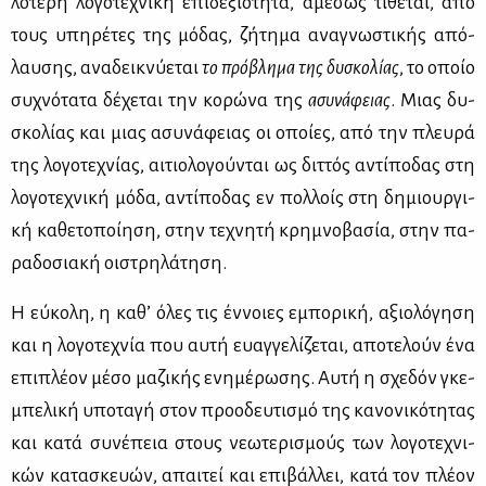
λό­τε­ρη λο­γο­τε­χνι­κή επι­δε­ξιό­τη­τα, αμέ­σως τί­θε­ται, από
τους υπη­ρέ­τες της μό­δας, ζή­τη­μα ανα­γνω­στι­κής από­
λαυ­σης, ανα­δει­κνύ­ε­ται
το πρό­βλη­μα της δυ­σκο­λί­ας
, το οποίο
συ­χνό­τα­τα δέ­χε­ται την κο­ρώ­να της
ασυ­νά­φειας
. Μιας δυ­
σκο­λί­ας και μιας ασυ­νά­φειας οι οποί­ες, από την πλευ­ρά
της λο­γο­τε­χνί­ας, αι­τιο­λο­γού­νται ως διτ­τός αντί­πο­δας στη
λο­γο­τε­χνι­κή μό­δα, αντί­πο­δας εν πολ­λοίς στη δη­μιουρ­γι­
κή κα­θε­το­ποί­η­ση, στην τε­χνη­τή κρη­μνο­βα­σία, στην πα­
ρα­δο­σια­κή οι­στρη­λά­τη­ση.
Η εύ­κο­λη, η κα­θ’ όλες τις έν­νοιες εμπο­ρι­κή, αξιο­λό­γη­ση
και η λο­γο­τε­χνία που αυ­τή ευαγ­γε­λί­ζε­ται, απο­τε­λούν ένα
επι­πλέ­ον μέ­σο μα­ζι­κής ενη­μέ­ρω­σης. Αυ­τή η σχε­δόν γκε­
μπε­λι­κή υπο­τα­γή στον προ­ο­δευ­τι­σμό της κα­νο­νι­κό­τη­τας
και κα­τά συ­νέ­πεια στους νε­ω­τε­ρι­σμούς των λο­γο­τε­χνι­
κών κα­τα­σκευών, απαι­τεί και επι­βάλ­λει, κα­τά τον πλέ­ον