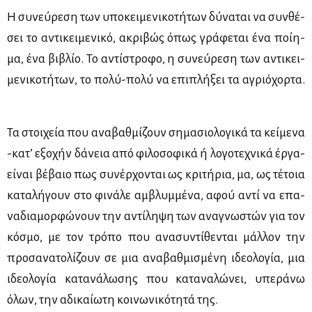
Η συ­νεύ­ρε­ση των υπο­κει­με­νι­κο­τή­των δύ­να­ται να συν­θέ­
σει το αντι­κει­με­νι­κό, ακρι­βώς όπως γρά­φε­ται ένα ποί­η­
μα, ένα βι­βλίο. Το αντί­στρο­φο, η συ­νεύ­ρε­ση των αντι­κει­
με­νι­κο­τή­των, το πο­λύ-πο­λύ να επι­πλή­ξει τα αγριό­χορ­τα.
Τα στοι­χεία που ανα­βαθ­μί­ζουν ση­μα­σιο­λο­γι­κά τα κεί­με­να
-κα­τ’ εξο­χήν δά­νεια από φι­λο­σο­φι­κά ή λο­γο­τε­χνι­κά έρ­γα-
εί­ναι βέ­βαιο πως συ­νέρ­χο­νται ως κρι­τή­ρια, μα, ως τέ­τοια
κα­τα­λή­γουν στο φι­νά­λε αμ­βλυμ­μέ­να, αφού αντί να επα­
να­δια­μορ­φώ­νουν την αντί­λη­ψη των ανα­γνω­στών για τον
κό­σμο, με τον τρό­πο που ανα­συ­ντί­θε­νται μάλ­λον την
προ­σα­να­το­λί­ζουν σε μια ανα­βαθ­μι­σμέ­νη ιδε­ο­λο­γία, μια
ιδε­ο­λο­γία κα­τα­νά­λω­σης που κα­τα­να­λώ­νει, υπε­ρά­νω
όλων, την αδι­καί­ω­τη κοι­νω­νι­κό­τη­τά της.