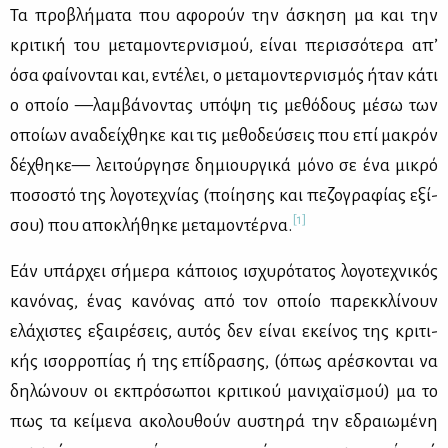
Τα προ­βλή­μα­τα που αφο­ρούν την άσκη­ση μα και την
κρι­τι­κή του με­τα­μο­ντερ­νι­σμού, εί­ναι πε­ρισ­σό­τε­ρα απ’
όσα φαί­νο­νται και, εντέ­λει, ο με­τα­μο­ντερ­νι­σμός ήταν κά­τι
ο οποίο —λαμ­βά­νο­ντας υπό­ψη τις με­θό­δους μέ­σω των
οποί­ων ανα­δεί­χθη­κε και τις με­θο­δεύ­σεις που επί μα­κρόν
δέ­χθη­κε— λει­τούρ­γη­σε δη­μιουρ­γι­κά μό­νο σε ένα μι­κρό
πο­σο­στό της λο­γο­τε­χνί­ας (ποί­η­σης και πε­ζο­γρα­φί­ας εξί­
[1]
σου) που απο­κλή­θη­κε με­τα­μο­ντέρ­να.
Εάν υπάρ­χει σή­με­ρα κά­ποιος ισχυ­ρό­τα­τος λο­γο­τε­χνι­κός
κα­νό­νας, ένας κα­νό­νας από τον οποίο πα­ρεκ­κλί­νουν
ελά­χι­στες εξαι­ρέ­σεις, αυ­τός δεν εί­ναι εκεί­νος της κρι­τι­
κής ισορ­ρο­πί­ας ή της επί­δρα­σης, (όπως αρέ­σκο­νται να
δη­λώ­νουν οι εκ­πρό­σω­ποι κρι­τι­κού μα­νι­χαϊ­σμού) μα το
πως τα κεί­με­να ακο­λου­θούν αυ­στη­ρά την εδραιω­μέ­νη