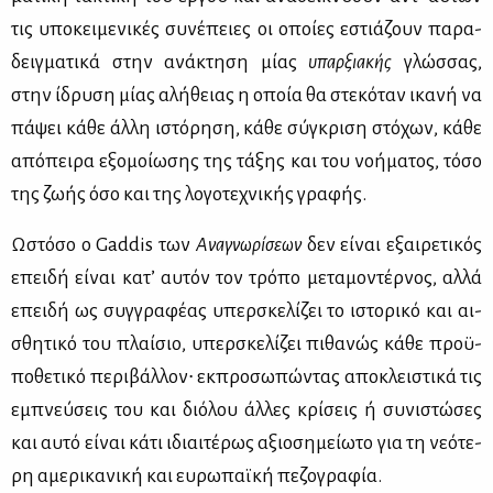
τις υπο­κει­με­νι­κές συ­νέ­πειες οι οποί­ες εστιά­ζουν πα­ρα­
δειγ­μα­τι­κά στην ανά­κτη­ση μί­ας
υπαρ­ξια­κής
γλώσ­σας,
στην ίδρυ­ση μί­ας αλή­θειας η οποία θα στε­κό­ταν ικα­νή να
πά­ψει κά­θε άλ­λη ιστό­ρη­ση, κά­θε σύ­γκρι­ση στό­χων, κά­θε
από­πει­ρα εξο­μοί­ω­σης της τά­ξης και του νο­ή­μα­τος, τό­σο
της ζω­ής όσο και της λο­γο­τε­χνι­κής γρα­φής.
Ωστό­σο ο Gaddis των
Ανα­γνω­ρί­σε­ων
δεν εί­ναι εξαι­ρε­τι­κός
επει­δή εί­ναι κα­τ’ αυ­τόν τον τρό­πο με­τα­μο­ντέρ­νος, αλ­λά
επει­δή ως συγ­γρα­φέ­ας υπερ­σκε­λί­ζει το ιστο­ρι­κό και αι­
σθη­τι­κό του πλαί­σιο, υπερ­σκε­λί­ζει πι­θα­νώς κά­θε προ­ϋ­
πο­θε­τι­κό πε­ρι­βάλ­λον∙ εκ­προ­σω­πώ­ντας απο­κλει­στι­κά τις
εμπνεύ­σεις του και διό­λου άλ­λες κρί­σεις ή συ­νι­στώ­σες
και αυ­τό εί­ναι κά­τι ιδιαι­τέ­ρως αξιο­ση­μεί­ω­το για τη νε­ό­τε­
ρη αμε­ρι­κα­νι­κή και ευ­ρω­παϊ­κή πε­ζο­γρα­φία.