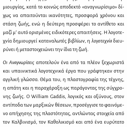
μιουρ­γί­ας, κα­τά το κοι­νώς απο­δε­κτό «ανα­γνω­ρί­σι­μο» δί­
χως να απαι­τού­νται ικα­νό­τη­τες, προ­σφο­ρά χρό­νου και
στά­ση ζω­ής, ενώ η δεύ­τε­ρη προ­σφέ­ρει το αντί­θε­το και
μα­ζί μ’ αυ­τό ορι­σμέ­νες ει­δι­κό­τε­ρες απαι­τή­σεις. Η λο­γο­τε­
χνία δη­μιουρ­γεί κα­τα­να­λω­τές βι­βλί­ων, η
λο­γο­τε­χνία
διευ­
ρύ­νει ή με­τα­στοι­χειώ­νει την ίδια τη ζωή.
Οι
Ανα­γνω­ρί­σεις
απο­τε­λούν ένα από τα πλέ­ον ξε­χω­ρι­στά
και υπαι­νι­κτι­κά λο­γο­τε­χνι­κά έρ­γα που γρά­φτη­καν στην
αγ­γλι­κή γλώσ­σα. Θέ­μα του, η πλα­στο­γρα­φία της τέ­χνης,
η απά­τη και η πα­ρα­χά­ρα­ξη ως πα­ρά­γο­ντας της σύγ­χρο­
νης ζω­ής. Ο William Gaddis, λο­γι­κός και οξύ­νους, στον
αντί­πο­δα των μαρ­ξι­κών θέ­σε­ων, προ­σέγ­γι­σε το φαι­νό­με­
νο απή­χη­σης της πλα­στό­τη­τας, αντλώ­ντας στοι­χεία από
τον Καλ­βι­νι­σμό, τον Κα­θο­λι­κι­σμό και από ένα ευ­ρύ­τα­το