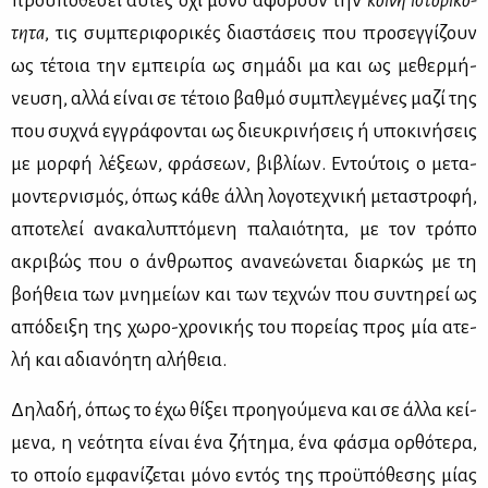
προ­ϋ­πο­θέ­σει αυ­τές όχι μό­νο αφο­ρούν την
κοι­νή ιστο­ρι­κό­
τη­τα
, τις συ­μπε­ρι­φο­ρι­κές δια­στά­σεις που προ­σεγ­γί­ζουν
ως τέ­τοια την εμπει­ρία ως ση­μά­δι μα και ως με­θερ­μή­
νευ­ση, αλ­λά εί­ναι σε τέ­τοιο βαθ­μό συ­μπλεγ­μέ­νες μα­ζί της
που συ­χνά εγ­γρά­φο­νται ως διευ­κρι­νή­σεις ή υπο­κι­νή­σεις
με μορ­φή λέ­ξε­ων, φρά­σε­ων, βι­βλί­ων. Εντού­τοις ο με­τα­
μο­ντερ­νι­σμός, όπως κά­θε άλ­λη λο­γο­τε­χνι­κή με­τα­στρο­φή,
απο­τε­λεί ανα­κα­λυ­πτό­με­νη πα­λαιό­τη­τα, με τον τρό­πο
ακρι­βώς που ο άν­θρω­πος ανα­νε­ώ­νε­ται διαρ­κώς με τη
βο­ή­θεια των μνη­μεί­ων και των τε­χνών που συ­ντη­ρεί ως
από­δει­ξη της χω­ρο-χρο­νι­κής του πο­ρεί­ας προς μία ατε­
λή και αδια­νό­η­τη αλή­θεια.
Δη­λα­δή, όπως το έχω θί­ξει προη­γού­με­να και σε άλ­λα κεί­
με­να, η νε­ό­τη­τα εί­ναι ένα ζή­τη­μα, ένα φά­σμα ορ­θό­τε­ρα,
το οποίο εμ­φα­νί­ζε­ται μό­νο εντός της προ­ϋ­πό­θε­σης μί­ας