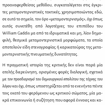
προ­α­να­φερ­θεί­σας με­θό­δου, συ­γκα­τα­λέ­γε­ται στις έγκρι­
τες με­τα­μο­ντερ­νι­στι­κές τα­κτι­κές, χρη­σι­μο­ποιώ­ντας εδώ,
σε αυ­τό το ση­μείο, τον όρο «με­τα­μο­ντερ­νι­σμός», όχι όπως
αυ­τός συ­νε­τέ­θη από λο­γο­τέ­χνες του επι­πέ­δου του
William Gaddis μα από τα ιδρυ­μα­τι­κά και μη, λί­αν δη­μο­
φι­λή, θε­σμι­κά με­τα­μο­ντερ­νι­στι­κά μορ­φώ­μα­τα, τα οποία
απο­τε­λούν εί­δη στε­νο­γρα­φί­ας ή κα­ρι­κα­τού­ρας της με­τα­
μο­ντερ­νι­στι­κής πνευ­μα­τι­κής δυ­να­τό­τη­τας.
Η πραγ­μα­τι­κή ιστο­ρία της κρι­τι­κής δεν εί­ναι πα­ρά μία
ατε­λής διε­ρεύ­νη­ση, ορι­σμέ­νες φο­ρές δια­λο­γι­κή, σχε­τι­κά
με
τον προσ­διο­ρι­σμό του δη­μιουρ­γι­κού απο­λύ­του της τέ­χνης του
λό­γου
και όχι, όπως υπο­στη­ρί­ζε­ται από το ενε­νή­ντα πέ­ντε
τοις εκα­τό του φε­ρό­με­νου ως κρι­τι­κού σώ­μα­τος, μία μα­
κρά επι­κοι­νω­νία ή συ­ζή­τη­ση που αφο­ρά έν­νοιες και κα­