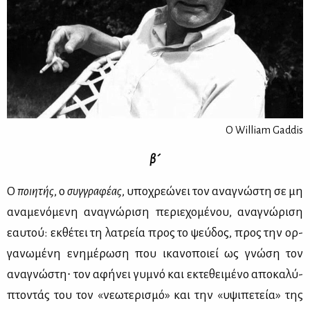
Ο William Gaddis
β´
Ο
ποι­η­τής
, ο
συγ­γρα­φέ­ας
, υπο­χρε­ώ­νει τον ανα­γνώ­στη σε μη
ανα­με­νό­με­νη ανα­γνώ­ρι­ση πε­ριε­χο­μέ­νου, ανα­γνώ­ρι­ση
εαυ­τού: εκ­θέ­τει τη λα­τρεία προς το ψεύ­δος, προς την ορ­
γα­νω­μέ­νη ενη­μέ­ρω­ση που ικα­νο­ποιεί ως γνώ­ση τον
ανα­γνώ­στη∙ τον αφή­νει γυ­μνό και εκτε­θει­μέ­νο απο­κα­λύ­
πτο­ντάς του τον «νε­ω­τε­ρι­σμό» και την «υψι­πε­τεία» της