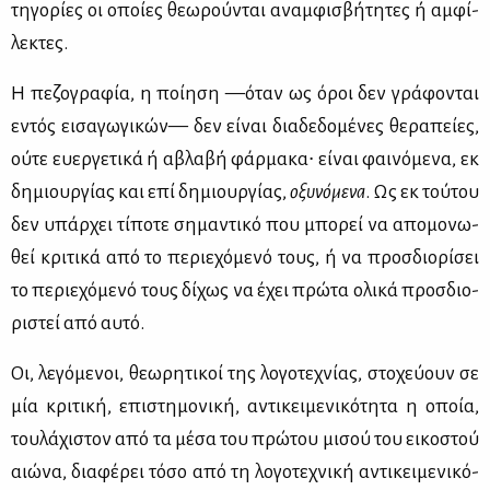
τη­γο­ρί­ες οι οποί­ες θε­ω­ρού­νται αναμ­φι­σβή­τη­τες ή αμ­φί­
λε­κτες.
Η πε­ζο­γρα­φία, η ποί­η­ση —όταν ως όροι δεν γρά­φο­νται
εντός ει­σα­γω­γι­κών— δεν εί­ναι δια­δε­δο­μέ­νες θε­ρα­πεί­ες,
ού­τε ευ­ερ­γε­τι­κά ή αβλα­βή φάρ­μα­κα∙ εί­ναι φαι­νό­με­να, εκ
δη­μιουρ­γί­ας και επί δη­μιουρ­γί­ας,
οξυ­νό­με­να
. Ως εκ τού­του
δεν υπάρ­χει τί­πο­τε ση­μα­ντι­κό που μπο­ρεί να απο­μο­νω­
θεί κρι­τι­κά από το πε­ριε­χό­με­νό τους, ή να προσ­διο­ρί­σει
το πε­ριε­χό­με­νό τους δί­χως να έχει πρώ­τα ολι­κά προσ­διο­
ρι­στεί από αυ­τό.
Οι, λε­γό­με­νοι, θε­ω­ρη­τι­κοί της λο­γο­τε­χνί­ας, στο­χεύ­ουν σε
μία κρι­τι­κή, επι­στη­μο­νι­κή, αντι­κει­με­νι­κό­τη­τα η οποία,
του­λά­χι­στον από τα μέ­σα του πρώ­του μι­σού του ει­κο­στού
αιώ­να, δια­φέ­ρει τό­σο από τη λο­γο­τε­χνι­κή αντι­κει­με­νι­κό­