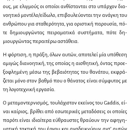
ους, με ελιγ­μούς οι οποί­οι αν­θί­στα­νται στο υπάρ­χον δια­
νοη­τι­κό μο­ντέ­λο/εί­δω­λο, επι­βου­λεύ­ο­νται την ανά­γκη του
αν­θρώ­που για στα­θε­ρό­τη­τα, για ορι­στι­κή πα­ρου­σία, πό­
τε δη­μιουρ­γώ­ντας πει­ρα­μα­τι­κά συ­στή­μα­τα, πό­τε δη­
μιουρ­γώ­ντας πε­ραι­τέ­ρω αστά­θεια.
Η φόρ­τι­ση, η πρά­ξη, όλων αυ­τών, απο­τε­λεί μία υπό­θε­ση
αμι­γώς δια­νοη­τι­κή, της οποί­ας η αι­σθη­τι­κή, όντας προ­ε­
ξο­φλη­μέ­νη μέ­σω της βε­βαιό­τη­τας του θα­νά­του, εκ­φρά­
ζε­ται μό­νο στον βαθ­μό που ο θά­να­τος εί­ναι σύμ­φυ­τος με
τη λο­γο­τε­χνι­κή ερ­γα­σία.
Ο με­τα­μο­ντερ­νι­σμός, του­λά­χι­στον εκεί­νος του Gaddis, εί­
ναι καί­ριος, βρί­θει από εσω­τε­ρι­κές με­τα­δό­σεις οι οποί­ες
πα­ρό­τι εί­ναι ιδιαί­τε­ρα εύ­θραυ­στες θραύ­ουν την αφη­γη­
μα­τι­κή τα­κτι­κή του έρ­γου και ανα­δει­κνύ­ουν αντ’ αυ­τών