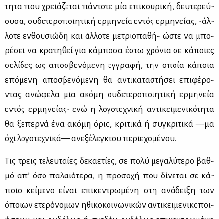
τη­τα που χρειά­ζε­ται πά­ντο­τε μία επι­κου­ρι­κή, δευ­τε­ρεύ­
ου­σα, ου­δε­τε­ρο­ποι­η­τι­κή ερ­μη­νεία εντός ερ­μη­νεί­ας, -άλ­
λο­τε εν­θου­σιώ­δη και άλ­λο­τε με­τριο­πα­θή- ώστε να μπο­
ρέ­σει να κρα­τη­θεί για κά­μπο­σα έστω χρό­νια σε κά­ποιες
σε­λί­δες ως απο­σβε­νό­με­νη εγ­γρα­φή, την οποία κά­ποια
επό­με­νη απο­σβε­νό­με­νη θα αντι­κα­τα­στή­σει επι­φέ­ρο­
ντας ανώ­φε­λα μια ακό­μη ου­δε­τε­ρο­ποι­η­τι­κή ερ­μη­νεία
εντός ερ­μη­νεί­ας∙ ενώ η λο­γο­τε­χνι­κή αντι­κει­με­νι­κό­τη­τα
θα ξε­περ­νά ένα ακό­μη όριο, κρι­τι­κά ή συ­γκρι­τι­κά —μα
όχι λο­γο­τε­χνι­κά— ανε­ξέ­λεγ­κτου πε­ριε­χο­μέ­νου.
Τις τρεις τε­λευ­ταί­ες δε­κα­ε­τί­ες, σε πο­λύ με­γα­λύ­τε­ρο βαθ­
μό απ’ όσο πα­λαιό­τε­ρα, η προ­σο­χή που δί­νε­ται σε κά­
ποιο κεί­με­νο εί­ναι επι­κε­ντρω­μέ­νη στη ανά­δει­ξη των
όποιων ετε­ρό­νο­μων ηθι­κο­κοι­νω­νι­κών αντι­κει­με­νι­κο­ποι­