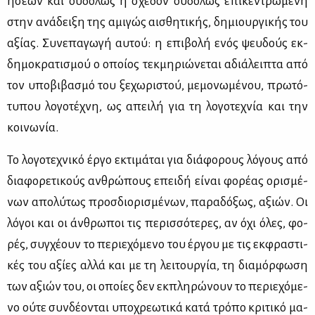
ή­σε­ων και ου­δό­λως ή σχε­δόν ου­δό­λως επι­κε­ντρω­μέ­νη
στην ανά­δει­ξη της αμι­γώς αι­σθη­τι­κής, δη­μιουρ­γι­κής του
αξί­ας. Συ­νε­πα­γω­γή αυ­τού: η επι­βο­λή ενός ψευ­δούς εκ­
δη­μο­κρα­τι­σμού ο οποί­ος τεκ­μη­ριώ­νε­ται αδιά­λει­πτα από
τον υπο­βι­βα­σμό του ξε­χω­ρι­στού, με­μο­νω­μέ­νου, πρω­τό­
τυ­που λο­γο­τέ­χνη, ως απει­λή για τη λο­γο­τε­χνία και την
κοι­νω­νία.
Το λο­γο­τε­χνι­κό έρ­γο εκτι­μά­ται για διά­φο­ρους λό­γους από
δια­φο­ρε­τι­κούς αν­θρώ­πους επει­δή εί­ναι φο­ρέ­ας ορι­σμέ­
νων απο­λύ­τως προσ­διο­ρι­σμέ­νων, πα­ρα­δό­ξως, αξιών. Οι
λό­γοι και οι άν­θρω­ποι τις πε­ρισ­σό­τε­ρες, αν όχι όλες, φο­
ρές, συγ­χέ­ουν το πε­ριε­χό­με­νο του έρ­γου με τις εκ­φρα­στι­
κές του αξί­ες αλ­λά και με τη λει­τουρ­γία, τη δια­μόρ­φω­ση
των αξιών του, οι οποί­ες δεν εκ­πλη­ρώ­νουν το πε­ριε­χό­με­
νο ού­τε συν­δέ­ο­νται υπο­χρε­ω­τι­κά κα­τά τρό­πο κρι­τι­κό μα­