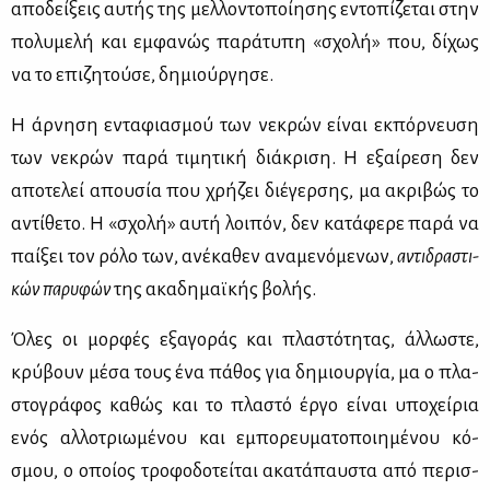
απο­δεί­ξεις αυ­τής της μελ­λο­ντο­ποί­η­σης εντο­πί­ζε­ται στην
πο­λυ­με­λή και εμ­φα­νώς πα­ρά­τυ­πη «σχο­λή» που, δί­χως
να το επι­ζη­τού­σε, δη­μιούρ­γη­σε.
Η άρ­νη­ση εντα­φια­σμού των νε­κρών εί­ναι εκ­πόρ­νευ­ση
των νε­κρών πα­ρά τι­μη­τι­κή διά­κρι­ση. Η εξαί­ρε­ση δεν
απο­τε­λεί απου­σία που χρή­ζει διέ­γερ­σης, μα ακρι­βώς το
αντί­θε­το. Η «σχο­λή» αυ­τή λοι­πόν, δεν κα­τά­φε­ρε πα­ρά να
παί­ξει τον ρό­λο των, ανέ­κα­θεν ανα­με­νό­με­νων,
αντι­δρα­στι­
κών πα­ρυ­φών
της ακα­δη­μαϊ­κής βο­λής.
Όλες οι μορ­φές εξα­γο­ράς και πλα­στό­τη­τας, άλ­λω­στε,
κρύ­βουν μέ­σα τους ένα πά­θος για δη­μιουρ­γία, μα ο πλα­
στο­γρά­φος κα­θώς και το πλα­στό έρ­γο εί­ναι υπο­χεί­ρια
ενός αλ­λο­τριω­μέ­νου και εμπο­ρευ­μα­το­ποι­η­μέ­νου κό­
σμου, ο οποί­ος τρο­φο­δο­τεί­ται ακα­τά­παυ­στα από πε­ρισ­