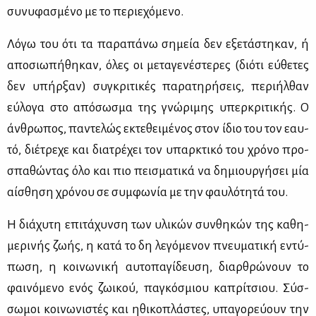
συ­νυ­φα­σμέ­νο με το πε­ριε­χό­με­νο.
Λό­γω του ότι τα πα­ρα­πά­νω ση­μεία δεν εξε­τά­στη­καν, ή
απο­σιω­πή­θη­καν, όλες οι με­τα­γε­νέ­στε­ρες (διό­τι εύ­θε­τες
δεν υπήρ­ξαν) συ­γκρι­τι­κές πα­ρα­τη­ρή­σεις, πε­ρι­ήλ­θαν
εύ­λο­γα στο από­σω­σμα της γνώ­ρι­μης υπερ­κρι­τι­κής. Ο
άν­θρω­πος, πα­ντε­λώς εκτε­θει­μέ­νος στον ίδιο του τον εαυ­
τό, διέ­τρε­χε και δια­τρέ­χει τον υπαρ­κτι­κό του χρό­νο προ­
σπα­θώ­ντας όλο και πιο πει­σμα­τι­κά να δη­μιουρ­γή­σει μία
αί­σθη­ση χρό­νου σε συμ­φω­νία με την φαυ­λό­τη­τά του.
Η διά­χυ­τη επι­τά­χυν­ση των υλι­κών συν­θη­κών της κα­θη­
με­ρι­νής ζω­ής, η κα­τά το δη λε­γό­με­νον πνευ­μα­τι­κή εντύ­
πω­ση, η κοι­νω­νι­κή αυ­το­πα­γί­δευ­ση, διαρ­θρώ­νουν το
φαι­νό­με­νο ενός ζω­ι­κού, πα­γκό­σμιου κα­πρί­τσιου. Σύσ­
σω­μοι κοι­νω­νι­στές και ηθι­κο­πλά­στες, υπα­γο­ρεύ­ουν την