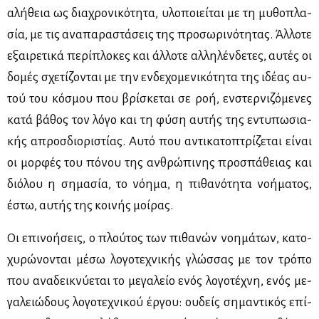
αλή­θεια ως δια­χρο­νι­κό­τη­τα, υλο­ποιεί­ται με τη μυ­θο­πλα­
σία, με τις ανα­πα­ρα­στά­σεις της προ­σω­ρι­νό­τη­τας. Άλ­λο­τε
εξαι­ρε­τι­κά πε­ρί­πλο­κες και άλ­λο­τε αλ­λη­λέν­δε­τες, αυ­τές οι
δο­μές σχε­τί­ζο­νται με την εν­δε­χο­με­νι­κό­τη­τα της ιδέ­ας αυ­
τού του κό­σμου που βρί­σκε­ται σε ροή, εν­στερ­νι­ζό­με­νες
κα­τά βά­θος τον λό­γο και τη φύ­ση αυ­τής της εντυ­πω­σια­
κής απροσ­διο­ρι­στί­ας. Αυ­τό που αντι­κα­το­πτρί­ζε­ται εί­ναι
οι μορ­φές του πό­νου της αν­θρώ­πι­νης προ­σπά­θειας και
διό­λου η ση­μα­σία, το νό­η­μα, η πι­θα­νό­τη­τα νο­ή­μα­τος,
έστω, αυ­τής της κοι­νής μοί­ρας.
Οι επι­νο­ή­σεις, ο πλού­τος των πι­θα­νών νοη­μά­των, κα­το­
χυ­ρώ­νο­νται μέ­σω λο­γο­τε­χνι­κής γλώσ­σας με τον τρό­πο
που ανα­δει­κνύ­ε­ται το με­γα­λείο ενός λο­γο­τέ­χνη, ενός με­
γα­λειώ­δους λο­γο­τε­χνι­κού έρ­γου: ου­δείς ση­μα­ντι­κός επί­