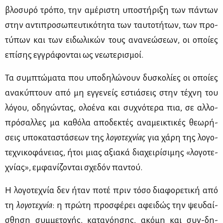
βλο­συ­ρό τρό­πο, την αμέ­ρι­στη υπο­στή­ρι­ξη των πά­ντων
στην αντι­προ­σω­πευ­τι­κό­τη­τα των ταυ­το­τή­των, των προ­
τύ­πων και των ει­δω­λι­κών τους ανα­νε­ώ­σε­ων, οι οποί­ες
επί­σης εγ­γρά­φο­νται ως νε­ω­τε­ρι­σμοί.
Τα συμ­πτώ­μα­τα που υπο­δη­λώ­νουν δυ­σκο­λί­ες οι οποί­ες
ανα­κύ­πτουν από μη εγ­γε­νείς εστιά­σεις στην τέ­χνη του
λό­γου, οδη­γώ­ντας, ολο­έ­να και συ­χνό­τε­ρα πια, σε αλ­λο­
πρό­σαλ­λες μα κα­θό­λα απο­δε­κτές ανα­μει­κτι­κές θε­ω­ρή­
σεις υπο­κα­τα­στά­σε­ων της
λο­γο­τε­χνί­ας
για χά­ρη της λο­γο­
τε­χνι­κο­φά­νειας, ήτοι μιας αξια­κά δια­χει­ρί­σι­μης «λο­γο­τε­
χνί­ας», εμ­φα­νί­ζο­νται σχε­δόν πα­ντού.
Η λο­γο­τε­χνία δεν ήταν πο­τέ πριν τό­σο δια­φο­ρε­τι­κή από
τη
λο­γο­τε­χνία
: η πρώ­τη προ­σφέ­ρει αφει­δώς την ψευ­δαί­
σθη­ση συμ­με­το­χής, κα­τα­νό­η­σης, ακό­μη και συν-δη­