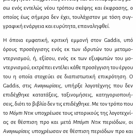
σω ενός εντε­λώς νέ­ου τρό­που σκέ­ψης και έκ­φρα­σης, ο
οποί­ος έως σή­με­ρα δεν έχει, του­λά­χι­στον με τό­ση συγ­
γρα­φι­κή ενάρ­γεια και ευ­ρύ­τη­τα, επα­να­λη­φθεί.
Η όποια εμ­φα­τι­κή, κρι­τι­κή εμ­μο­νή στον Gaddis, υπό
όρους προ­σέγ­γι­σης ενός εκ των ιδρυ­τών του με­τα­μο­
ντερ­νι­σμού, ή, εξί­σου, ενός εκ των εξυ­ψω­τών του μο­
ντερ­νι­σμού, εκτρέ­πει εντέ­λει κά­θε προ­σέγ­γι­ση του έρ­γου
του η οποία στο­χεύ­ει σε δια­πι­στω­τι­κή επι­κρό­τη­ση. Ο
Gaddis, στις
Ανα­γνω­ρί­σεις
, υπήρ­ξε λο­γο­τέ­χνης που δεν
επι­δέ­χθη­κε κα­τα­τά­ξεις, τα­ξι­νο­μή­σεις, κα­τη­γο­ριο­ποι­ή­
σεις, διό­τι το βι­βλίο δεν τις επι­δέ­χθη­κε. Με τον τρό­πο που
το
Μό­μπι Ντικ
υπο­χρέ­ω­σε τους ιστο­ρι­κούς της λο­γο­τε­χνί­
ας σε θέ­σπι­ση προ και με­τά
Μπό­μπι Ντικ
πε­ριό­δων, οι
Ανα­γνω­ρί­σεις
υπο­χρέ­ω­σαν σε θέ­σπι­ση πε­ριό­δων προ και