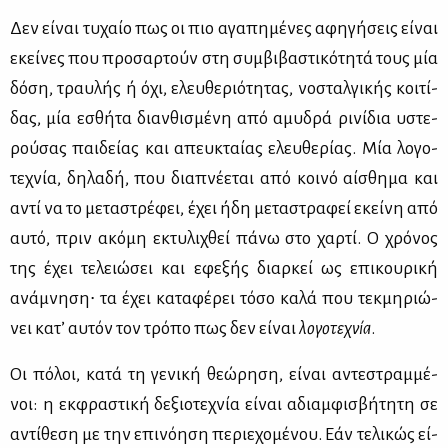
Δεν εί­ναι τυ­χαίο πως οι πιο αγα­πη­μέ­νες αφη­γή­σεις εί­ναι
εκεί­νες που προ­σαρ­τούν στη συμ­βι­βα­στι­κό­τη­τά τους μία
δό­ση, τραυ­λής ή όχι, ελευ­θε­ριό­τη­τας, νο­σταλ­γι­κής κοι­τί­
δας, μία εσθή­τα διαν­θι­σμέ­νη από αμυ­δρά ρι­νί­δια υστε­
ρού­σας παι­δεί­ας και απευ­κταί­ας ελευ­θε­ρί­ας. Μία λο­γο­
τε­χνία, δη­λα­δή, που δια­πνέ­ε­ται από κοι­νό αί­σθη­μα και
αντί να το με­τα­στρέ­φει, έχει ήδη με­τα­στρα­φεί εκεί­νη από
αυ­τό, πριν ακό­μη εκτυ­λι­χθεί πά­νω στο χαρ­τί. Ο χρό­νος
της έχει τε­λειώ­σει και εφε­ξής διαρ­κεί ως επι­κου­ρι­κή
ανά­μνη­ση∙ τα έχει κα­τα­φέ­ρει τό­σο κα­λά που τεκ­μη­ριώ­
νει κα­τ’ αυ­τόν τον τρό­πο πως δεν εί­ναι
λο­γο­τε­χνία
.
Οι πό­λοι, κα­τά τη γε­νι­κή θε­ώ­ρη­ση, εί­ναι αντε­στραμ­μέ­
νοι: η εκ­φρα­στι­κή δε­ξιο­τε­χνία εί­ναι αδιαμ­φι­σβή­τη­τη σε
αντί­θε­ση με την επι­νό­η­ση πε­ριε­χο­μέ­νου. Εάν τε­λι­κώς εί­