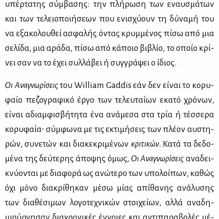
υπέρ­τα­της σύμ­βα­σης: την πλή­ρω­ση των εναυ­σμά­των
και των τε­λειο­ποι­ή­σε­ων που ενι­σχύ­ουν τη δύ­να­μή του
να εξα­κο­λου­θεί ασφα­λής όντας κρυμ­μέ­νος πί­σω από μια
σε­λί­δα, μια αρά­δα, πί­σω από κά­ποιο βι­βλίο, το οποίο κρί­
νει σαν να το έχει συλ­λά­βει ή συγ­γρά­ψει ο ίδιος.
Οι
Ανα­γνω­ρί­σεις
του William Gaddis εάν δεν εί­ναι το κο­ρυ­
φαίο πε­ζο­γρα­φι­κό έρ­γο των τε­λευ­ταί­ων εκα­τό χρό­νων,
εί­ναι αδιαμ­φι­σβή­τη­τα ένα ανά­με­σα στα τρία ή τέσ­σε­ρα
κο­ρυ­φαία∙ σύμ­φω­να με τις εκτι­μή­σεις των πλέ­ον αυ­στη­
ρών, συ­νε­τών και δια­κε­κρι­μέ­νων
κρι­τι­κών
. Κα­τά τα δε­δο­
μέ­να της δεύ­τε­ρης άπο­ψης όμως,
Οι
Ανα­γνω­ρί­σεις
ανα­δει­
κνύ­ο­νται με δια­φο­ρά ως ανώ­τε­ρο των υπο­λοί­πων, κα­θώς
όχι μό­νο δια­κρί­θη­καν μέ­σω μί­ας απί­θα­νης ανά­λυ­σης
των δια­θέ­σι­μων λο­γο­τε­χνι­κών στοι­χεί­ων, αλ­λά ανα­δη­
μιούρ­γη­σαν δια­χρο­νι­κές έν­νοιες και αντι­πα­ρα­βο­λές μέ­