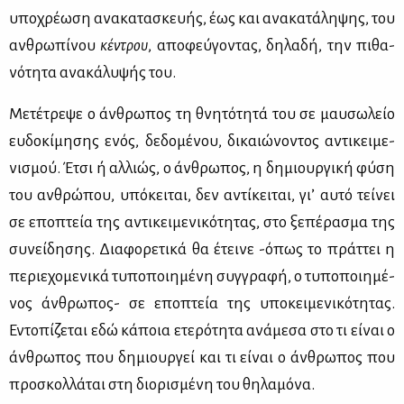
υπο­χρέ­ω­ση ανα­κα­τα­σκευ­ής, έως και ανα­κα­τά­λη­ψης, του
αν­θρω­πί­νου
κέ­ντρου
, απο­φεύ­γο­ντας, δη­λα­δή, την πι­θα­
νό­τη­τα ανα­κά­λυ­ψής του.
Με­τέ­τρε­ψε ο άν­θρω­πος τη θνη­τό­τη­τά του σε μαυ­σω­λείο
ευ­δο­κί­μη­σης ενός, δε­δο­μέ­νου, δι­καιώ­νο­ντος αντι­κει­με­
νι­σμού. Έτσι ή αλ­λιώς, ο άν­θρω­πος, η δη­μιουρ­γι­κή φύ­ση
του αν­θρώ­που, υπό­κει­ται, δεν αντί­κει­ται, γι’ αυ­τό τεί­νει
σε επο­πτεία της αντι­κει­με­νι­κό­τη­τας, στο ξε­πέ­ρα­σμα της
συ­νεί­δη­σης. Δια­φο­ρε­τι­κά θα έτει­νε -όπως το πράτ­τει η
πε­ριε­χο­με­νι­κά τυ­πο­ποι­η­μέ­νη συγ­γρα­φή, ο τυ­πο­ποι­η­μέ­
νος άν­θρω­πος- σε επο­πτεία της υπο­κει­με­νι­κό­τη­τας.
Εντο­πί­ζε­ται εδώ κά­ποια ετε­ρό­τη­τα ανά­με­σα στο τι εί­ναι ο
άν­θρω­πος που δη­μιουρ­γεί και τι εί­ναι ο άν­θρω­πος που
προ­σκολ­λά­ται στη διο­ρι­σμέ­νη του θη­λα­μό­να.