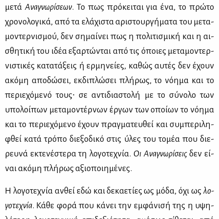
με­τά
Ανα­γνω­ρί­σε­ων
. Το πως πρό­κει­ται για ένα, το πρώ­το
χρο­νο­λο­γι­κά, από τα ελά­χι­στα αρι­στουρ­γή­μα­τα του με­τα­
μο­ντερ­νι­σμού, δεν ση­μαί­νει πως η πο­λι­τι­σμι­κή και η αι­
σθη­τι­κή του ιδέα εξαρ­τώ­νται από τις όποιες με­τα­μο­ντερ­
νι­στι­κές κα­τα­τά­ξεις ή ερ­μη­νεί­ες, κα­θώς αυ­τές δεν έχουν
ακό­μη απο­δώ­σει, εκ­δι­πλώ­σει πλή­ρως, το νό­η­μα και το
πε­ριε­χό­με­νό τους∙ σε αντι­δια­στο­λή με το σύ­νο­λο των
υπο­λοί­πων με­τα­μο­ντέρ­νων έρ­γων των οποί­ων το νό­η­μα
και το πε­ριε­χό­με­νο έχουν πραγ­μα­τευ­θεί και συ­μπε­ρι­λη­
φθεί κα­τά τρό­πο διε­ξο­δι­κό στις ύλες του το­μέα που διε­
ρευ­νά εκτε­νέ­στε­ρα τη λο­γο­τε­χνία.
Οι
Ανα­γνω­ρί­σεις
δεν εί­
ναι ακό­μη πλή­ρως αξιο­ποι­η­μέ­νες.
Η λο­γο­τε­χνία αν­θεί εδώ και δε­κα­ε­τί­ες ως μό­δα, όχι ως
λο­
γο­τε­χνία
. Κά­θε φο­ρά που κά­νει την εμ­φά­νι­σή της η υψη­