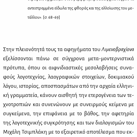
αντε­στραμ­με­́να ει­́δ­ωλα της φθο­ράς και της αλ­λοι­́­ωσης του με­
τά­λλου». [σ. 68-69]
Στην πλειο­νό­τη­τά τους τα αφη­γή­μα­τα του
Λι­με­νο­βρα­χί­ο­να
εξε­λίσ­σο­νται πά­νω σε σύγ­χρο­να με­τα-μο­ντερ­νι­στι­κά
πρό­τυ­πα, όπου οι αιφ­νι­δια­στι­κές με­σο­λα­βή­σεις συ­να­
φούς λο­γο­τε­χνί­ας, λα­ο­γρα­φι­κών στοι­χεί­ων, δο­κι­μια­κού
λό­γου, ιστο­ρί­ας, απο­σπα­σμά­των από την αρ­χαία ελ­λη­νι­
κή γραμ­μα­τεία, κά­νουν αι­σθη­τή την ετε­ρο­γέ­νεια των τε­
χνο­τρο­πιών και συ­νε­νώ­νουν με συ­νειρ­μούς κεί­με­να με
συ­γκεί­με­να, την επι­φά­νεια με το βά­θος, την αφε­τη­ρία
της λο­γο­τε­χνι­κής συ­γκρό­τη­σης και των δια­λο­γι­σμών του
Μι­χά­λη Τσι­μπλά­κη με το εξαι­ρε­τι­κό απο­τέ­λε­σμα που εκ­