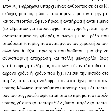
Στον
Λι­με­νο­βρα­χί­ο­να
υπάρ­χει ένας άν­θρω­πος σε δε­κα­έ­ξι
εκ­δο­χές-με­τα­μορ­φώ­σεις, ταυ­τι­σμέ­νος με τον αφη­γη­τή
και τον πε­ρι­πλα­νώ­με­νο ήρωα ή αντι­ή­ρωα ή αντι­κεί­με­νο
(το «Ερεί­πιο» για πα­ρά­δειγ­μα, που εξο­μο­λο­γεί­ται προ­
σω­πο­ποι­η­μέ­νο τη φθο­ρά), ανά­λο­γα με τον ρό­λο που
υπο­δύ­ε­ται, ιστο­ρί­ες που ανα­τέ­μνουν τον χα­ρα­κτή­ρα του,
αλ­λά δεν θυ­μί­ζουν ηρω­ι­σμό, που δια­θέ­τουν μια κί­τρι­νη
φθι­νο­πω­ρι­νή από­χρω­ση και πολ­λή με­λαγ­χο­λία, ίσως
για­τί ο αφη­γη­τής/ήρω­ας ανα­πλά­θει έναν τό­πο-ιδέα σε
άχρο­νο χρό­νο ή χρό­νο που έχει κλεί­σει την εί­σο­δο στο
πα­ρόν, πα­τώ­ντας ανά­λα­φρα πά­νω στα ίχνη του πα­ρελ­
θό­ντος. Κάλ­λι­στα μπο­ρού­με να υπο­στη­ρί­ξου­με ότι το πα­
ρόν του συγ­γρα­φέα υφί­στα­ται υπό το πρί­σμα του πα­ρελ­
θό­ντος, γι’ αυ­τό και το πα­ρελ­θόν γί­νε­ται πα­ρόν και το πα­
ρόν φα­ντά­ζει σαν ένα νε­φε­λώ­δες, συ­γκε­χυ­μέ­νο μέλ­λον,