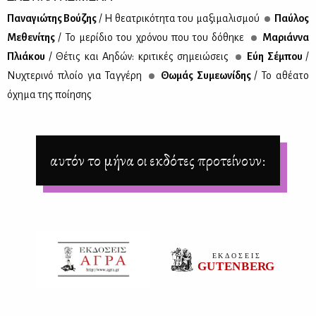
Πα­να­γιώ­της Βού­ζης
/ Η θε­α­τρι­κό­τη­τα του μα­ξι­μα­λι­σμού
Παύ­λος
Με­θε­νί­της
/ Το με­ρί­διο του χρό­νου που του δό­θη­κε
Μα­ριάν­να
Πλιά­κου
/ Θέ­τις και Αη­δών: κρι­τι­κές ση­μειώ­σεις
Εύη Σέ­μπου
/
Νυ­χτε­ρι­νό πλοίο για Ταγ­γέ­ρη
Θω­μάς Συ­με­ω­νί­δης
/ Το αθέ­α­το
όχη­μα της ποί­η­σης
αυτόν το μήνα οι εκδότες προτείνουν: