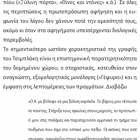
πί­ου («Ξύ­λι­νη πόρ­τα», «Θί­νες και ντά­νες» κ.ά.). Σε όλες
τις πε­ρι­πτώ­σεις η πρω­το­πρό­σω­πη αφή­γη­ση και η ευ­
φω­νία του λό­γου δεν χά­νουν πο­τέ την αμε­σό­τη­τά τους,
ακό­μα κι όταν στα αφη­γή­μα­τα υπει­σέρ­χο­νται δια­λο­γι­κές
πα­ρεμ­βο­λές.
Το ση­μα­ντι­κό­τε­ρο ωστό­σο χα­ρα­κτη­ρι­στι­κό της γρα­φής
του Τσι­μπλά­κη εί­ναι η επι­στη­μο­νι­κή πα­ρα­τη­ρη­τι­κό­τη­τα
του δο­μη­μέ­νου χώ­ρου, ο στο­χα­στι­κός, κα­τευ­θεί­αν στον
ανα­γνώ­στη, εξο­μο­λο­γη­τι­κός μο­νό­λο­γος («Γέ­φυ­ρα») και η
έμ­φα­ση στις λε­πτο­μέ­ρειες των πραγ­μά­των. Δια­βά­ζω
«Ο Α. με βο­́λ­εψε σε μια ξυ­́λ­ινη κα­ρε­́κλα. Το βα­́ρος μου τε­́ντ­ωσε
το πα­νί της. Στη­́ρ­ιξα τους αγκω­́νες στους μη­ρούς, το προ­́σ­ωπ­
ό μου στις πα­λα­́μες και πα­ρα­τη­ρου­́σα εμ­μο­νι­κά το τμη­́μα του
πυθ­με­́να που ει­́χα στο οπτι­κό μου πε­δι­́ο. Οι ακτι­́νες που επε­́
στρ­εφαν, σχη­μα­́τ­ιζαν στους αμ­φι­βλη­στροει­δείς χι­τω­́νες μου τα