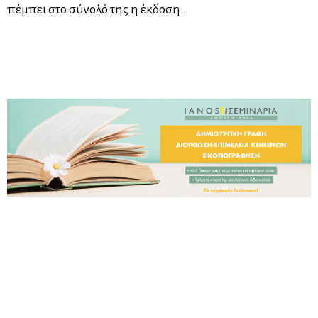
πέ­μπει στο σύ­νο­λό της η έκ­δο­ση.