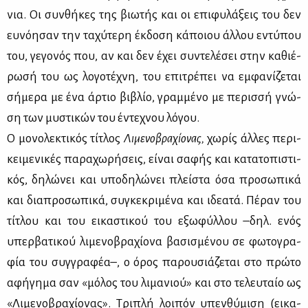
νια. Οι συν­θή­κες της βιω­τής και οι επι­φυ­λά­ξεις του δεν
ευ­νό­η­σαν την τα­χύ­τε­ρη έκ­δο­ση κά­ποιου άλ­λου εντύ­που
του, γε­γο­νός που, αν και δεν έχει συ­ντε­λέ­σει στην κα­θιέ­
ρω­σή του ως λο­γο­τέ­χνη, του επι­τρέ­πει να εμ­φα­νί­ζε­ται
σή­με­ρα με ένα άρ­τιο βι­βλίο, γραμ­μέ­νο με πε­ρισ­σή γνώ­
ση των μυ­στι­κών του έντε­χνου λό­γου.
Ο μο­νο­λε­κτι­κός τί­τλος
Λι­με­νο­βρα­χί­ο­νας,
χω­ρίς άλ­λες πε­ρι­
κει­με­νι­κές πα­ρα­χω­ρή­σεις, εί­ναι σα­φής και κα­τα­το­πι­στι­
κός, δη­λώ­νει και υπο­δη­λώ­νει πλεί­στα όσα προ­σω­πι­κά
και δια­προ­σω­πι­κά, συ­γκε­κρι­μέ­να και ιδε­α­τά. Πέ­ραν του
τί­τλου και του ει­κα­στι­κού του εξω­φύλ­λου –δηλ. ενός
υπερ­βα­τι­κού λι­με­νο­βρα­χί­ο­να βα­σι­σμέ­νου σε φω­το­γρα­
φία του συγ­γρα­φέα–, ο όρος πα­ρου­σιά­ζε­ται στο πρώ­το
αφή­γη­μα σαν «μό­λος του λι­μα­νιού» και στο τε­λευ­ταίο ως
«Λι­με­νο­βρα­χί­ο­νας». Τρι­πλή λοι­πόν υπεν­θύ­μι­ση (ει­κα­