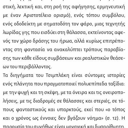
στι­κή, λε­κτι­κή και, στη ροή της αφή­γη­σης, ερ­μη­νευ­τι­κή
με έναν Αρι­στο­τέ­λειο ορι­σμό), ενός τό­που συμ­βό­λου,
ενός οδο­δεί­κτη με ση­μα­το­δό­τη τον φά­ρο, μιας τε­χνη­τής
λω­ρί­δας γης που εισ­δύ­ει στη θά­λασ­σα, εκτεί­νο­ντας αφε­
νός τον χώ­ρο δρά­σης του ήρωα, αλ­λά κυ­ρί­ως επι­τρέ­πο­
ντας στη φα­ντα­σία να ανα­κα­λύ­πτει τρό­πους πα­ρα­βί­α­
σης των κά­θε εί­δους συμ­βά­σε­ων και ρε­α­λι­στι­κών θε­ά­σε­
ων του πε­ρι­βάλ­λο­ντος.
Τα δι­η­γή­μα­τα του Τσι­μπλά­κη εί­ναι σύ­ντο­μες ιστο­ρί­ες
ενός πλά­νη­τα που πραγ­μα­το­ποιεί πο­λυ­ε­πί­πε­δα τα­ξί­δια:
με την ψυ­χή και τη σκέ­ψη, με τα όνει­ρα και τις ονει­ρο­πο­
λή­σεις, με τις δια­δρο­μές σε θά­λασ­σες και στε­ριές, σε τό­
πους φα­ντα­στι­κούς και υπαρ­κτούς, εκεί που «ο τό­πος
και ο χρό­νος ως έν­νοιες δεν βγά­ζουν νό­η­μα» (σ. 12). Η
πα­ρου­σία του συ­νή­θως εί­ναι μο­να­χι­κή και δυ­σα­ρίθ­μη­τη.