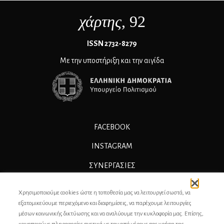
χάρτης
, 92
ΙSSN 2732-8279
Με την υποστήριξη και την αιγίδα
FACEBOOK
INSTAGRAM
ΣΥΝΕΡΓΑΣΊΕΣ
ΔΙΑΦΗΜΙΣΗ
Χρησιμοποιούμε cookies ώστε η τοποθεσία μας να λειτουργεί σωστά, να
ΕΠΙΚΟΙΝΩΝΙΑ
εξατομικεύουμε περιεχόμενο και διαφημίσεις, να παρέχουμε λειτουργίες
μέσων κοινωνικής δικτύωσης και να αναλύουμε την κυκλοφορία μας. Επίσης,
ΣΥΝΤΕΛΕΣΤΕΣ