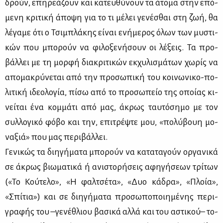
δρούν, επη­ρε­ά­ζουν και κα­τευ­θύ­νουν τα άτο­μα στην επό­
με­νη κρι­τι­κή άπο­ψη για το τι μέ­λει γε­νέ­σθαι στη ζωή, θα
λέ­γα­με ότι ο Τσι­μπλά­κης εί­ναι ενή­με­ρος όλων των μυ­στι­
κών που μπο­ρούν να φι­λο­ξε­νή­σουν οι λέ­ξεις. Τα προ­
βάλ­λει με τη μορ­φή δια­κρι­τι­κών εκ­χυ­λι­σμά­των χω­ρίς να
απο­μα­κρύ­νε­ται από την προ­σω­πι­κή του κοι­νω­νι­κο-πο­
λι­τι­κή ιδε­ο­λο­γία, πί­σω από το προ­σω­πείο της οποί­ας κι­
νεί­ται ένα κομ­μά­τι από μας, άκρως ταυ­τό­ση­μο με τον
συλ­λο­γι­κό φό­βο και την, επι­τρέψ­τε μου, «πο­λύ­βουη μο­
να­ξιά» που μας πε­ρι­βάλ­λει.
Γε­νι­κώς τα δι­η­γή­μα­τα μπο­ρούν να κα­τα­τα­γούν ορ­γα­νι­κά
σε άκρως βιω­μα­τι­κά ή ανι­στο­ρή­σεις αφη­γή­σε­ων τρί­των
(«Το Κού­τε­λο», «Η φαλ­τσέ­τα», «Δυο κά­δρα», «Πλοία»,
«Σπί­τια») και σε δι­η­γή­μα­τα προ­σω­πο­ποι­η­μέ­νης πε­ρι­
γρα­φής του –γε­νέ­θλιου βα­σι­κά αλ­λά και του αστι­κού– το­