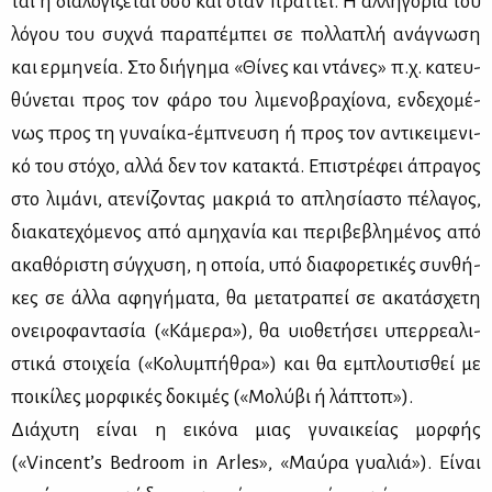
ται ή δια­λο­γί­ζε­ται όσο και όταν πράτ­τει. Η αλ­λη­γο­ρία του
λό­γου του συ­χνά πα­ρα­πέ­μπει σε πολ­λα­πλή ανά­γνω­ση
και ερ­μη­νεία. Στο δι­ή­γη­μα «Θί­νες και ντά­νες» π.χ. κα­τευ­
θύ­νε­ται προς τον φά­ρο του λι­με­νο­βρα­χί­ο­να, εν­δε­χο­μέ­
νως προς τη γυ­ναί­κα-έμπνευ­ση ή προς τον αντι­κει­με­νι­
κό του στό­χο, αλ­λά δεν τον κα­τα­κτά. Επι­στρέ­φει άπρα­γος
στο λι­μά­νι, ατε­νί­ζο­ντας μα­κριά το απλη­σί­α­στο πέ­λα­γος,
δια­κα­τε­χό­με­νος από αμη­χα­νία και πε­ρι­βε­βλη­μέ­νος από
ακα­θό­ρι­στη σύγ­χυ­ση, η οποία, υπό δια­φο­ρε­τι­κές συν­θή­
κες σε άλ­λα αφη­γή­μα­τα, θα με­τα­τρα­πεί σε ακα­τά­σχε­τη
ονει­ρο­φα­ντα­σία («Κά­με­ρα»), θα υιο­θε­τή­σει υπερ­ρε­α­λι­
στι­κά στοι­χεία («Κο­λυ­μπή­θρα») και θα εμπλου­τι­σθεί με
ποι­κί­λες μορ­φι­κές δο­κι­μές («Μο­λύ­βι ή λά­πτοπ»).
Διά­χυ­τη εί­ναι η ει­κό­να μιας γυ­ναι­κεί­ας μορ­φής
(«Vincent’s Bedroom in Arles», «Μαύ­ρα γυα­λιά»). Εί­ναι