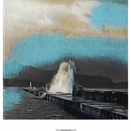
—
——
—