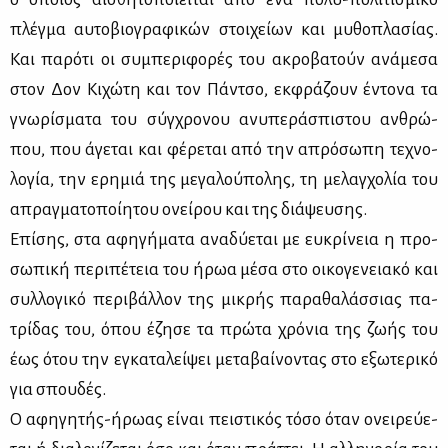
πλέγ­μα αυ­το­βιο­γρα­φι­κών στοι­χεί­ων και μυ­θο­πλα­σί­ας.
Και πα­ρό­τι οι συ­μπε­ρι­φο­ρές του ακρο­βα­τούν ανά­με­σα
στον Δον Κι­χώ­τη και τον Πάν­τσο, εκ­φρά­ζουν έντο­να τα
γνω­ρί­σμα­τα του σύγ­χρο­νου ανυ­πε­ρά­σπι­στου αν­θρώ­
που, που άγε­ται και φέ­ρε­ται από την απρό­σω­πη τε­χνο­
λο­γία, την ερη­μιά της με­γα­λού­πο­λης, τη με­λαγ­χο­λία του
απραγ­μα­το­ποί­η­του ονεί­ρου και της διά­ψευ­σης.
Επί­σης, στα αφη­γή­μα­τα ανα­δύ­ε­ται με ευ­κρί­νεια η προ­
σω­πι­κή πε­ρι­πέ­τεια του ήρωα μέ­σα στο οι­κο­γε­νεια­κό και
συλ­λο­γι­κό πε­ρι­βάλ­λον της μι­κρής πα­ρα­θα­λάσ­σιας πα­
τρί­δας του, όπου έζη­σε τα πρώ­τα χρό­νια της ζω­ής του
έως ότου την εγκα­τα­λεί­ψει με­τα­βαί­νο­ντας στο εξω­τε­ρι­κό
για σπου­δές.
Ο αφη­γη­τής-ήρω­ας εί­ναι πει­στι­κός τό­σο όταν ονει­ρεύ­ε­