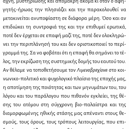
αχνή, μυ­στη­ριώ­δης και από­μα­κρη ακό­μα κι όταν ο αφη­
γη­τής-ήρω­ας την πλη­σιά­ζει και την πα­ρα­κο­λου­θεί να
με­τα­κι­νεί­ται ανυ­πο­ψί­α­στη σε διά­φο­ρα μέ­ρη. Όσο και αν
επι­διώ­κει τη συ­ντρο­φιά της και την επι­θυ­μεί ερω­τι­κά,
πο­τέ δεν έρ­χε­ται σε επα­φή μα­ζί της, πο­τέ δεν ολο­κλη­ρώ­
νει την πε­ρι­πλά­νη­σή του και δεν ορι­στι­κο­ποιεί το πε­ρί­
γραμ­μά της. Σα να φο­βά­ται ότι η επα­φή θα ση­μά­νει το τέ­
λος, την εκρί­ζω­ση της συ­στη­μι­κής δο­μής του εαυ­τού του.
Αν θέ­λα­με να το­πο­θε­τή­σου­με τον
Λι­με­νο­βρα­χί­ο­να
στο κοι­
νω­νι­κο-πο­λι­τι­κό και ψυ­χο­λο­γι­κό πλαί­σιο της επο­χής μας,
η απο­τί­μη­ση της ποιό­τη­τας και των μη­νυ­μά­των του, του
λό­γου και του πα­ρά­λο­γου που πι­θα­νόν εγκλεί­ει, της θέ­
σης του ατό­μου στη σύγ­χρο­νη βιο-πα­λαί­στρα και της
δια­μορ­φω­μέ­νης ηθι­κής στά­σης μας απέ­να­ντι στους θε­
σμούς, τους όρους, τους τρό­πους λει­τουρ­γί­ας, που επι­