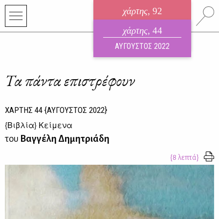
χάρτης
, 92
ηλεκτρονικό περιοδικό
χάρτης
, 44
ΑΥΓΟΥΣΤΟΣ 2026
ΑΥΓΟΥΣΤΟΣ 2022
Τα πάντα επιστρέφουν
ΧΑΡΤΗΣ
44
{ΑΥΓΟΥΣΤΟΣ 2022}
{
Βιβλία
} Κείμενα
του
Βαγγέλη Δημητριάδη
{8 λεπτά}