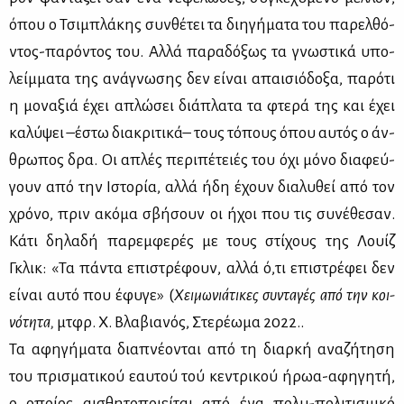
όπου ο Τσι­μπλά­κης συν­θέ­τει τα δι­η­γή­μα­τα του πα­ρελ­θό­
ντος-πα­ρό­ντος του. Αλ­λά πα­ρα­δό­ξως τα γνω­στι­κά υπο­
λείμ­μα­τα της ανά­γνω­σης δεν εί­ναι απαι­σιό­δο­ξα, πα­ρό­τι
η μο­να­ξιά έχει απλώ­σει διά­πλα­τα τα φτε­ρά της και έχει
κα­λύ­ψει –έστω δια­κρι­τι­κά– τους τό­πους όπου αυ­τός ο άν­
θρω­πος δρα. Οι απλές πε­ρι­πέ­τειές του όχι μό­νο δια­φεύ­
γουν από την Ιστο­ρία, αλ­λά ήδη έχουν δια­λυ­θεί από τον
χρό­νο, πριν ακό­μα σβή­σουν οι ήχοι που τις συ­νέ­θε­σαν.
Κά­τι δη­λα­δή πα­ρεμ­φε­ρές με τους στί­χους της Λουίζ
Γκλικ: «Τα πά­ντα επι­στρέ­φουν, αλ­λά ό,τι επι­στρέ­φει δεν
εί­ναι αυ­τό που έφυ­γε» (
Χει­μω­νιά­τι­κες συ­ντα­γές από την κοι­
νό­τη­τα,
μτ­φρ. Χ. Βλα­βια­νός, Στε­ρέ­ω­μα 2022..
Τα αφη­γή­μα­τα δια­πνέ­ο­νται από τη διαρ­κή ανα­ζή­τη­ση
του πρι­σμα­τι­κού εαυ­τού τού κε­ντρι­κού ήρωα-αφη­γη­τή,
ο οποί­ος αι­σθη­το­ποιεί­ται από ένα πο­λυ-πο­λι­τι­σμι­κό