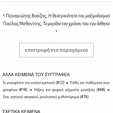
Παναγιώτης Βούζης,
Η θεατρικότητα του μαξιμαλισμού
Παύλος Μεθενίτης,
Το μερίδιο του χρόνου που του δόθηκε
επιστροφή στα περιεχόμενα
ΑΛΛΑ ΚΕΙΜΕΝΑ ΤΟΥ ΣΥΓΓΡΑΦΕΑ
#12)
Το μα­νι­φέ­στο του κα­λού κρι­τι­κού (
Πά­θη και πα­θή­μα­τα συγ­
#18)
#68)
γρα­φέ­ων (
Ρή­ξεις και ψυ­χι­κά ρήγ­μα­τα μο­να­ξιάς (
#76)
Ένα, αστι­κού σκη­νι­κού, ρε­α­λι­στι­κό μυ­θι­στό­ρη­μα (
ΣΧΕΤΙΚΑ ΚΕΙΜΕΝΑ