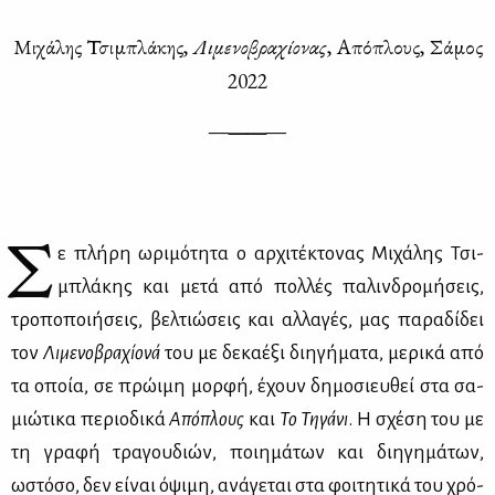
Μι­χά­λης Τσι­μπλά­κης,
Λι­με­νο­βρα­χί­ο­νας
, Από­πλους, Σά­μος
2022
—
——
—
Σ
ε πλή­ρη ωρι­μό­τη­τα ο αρ­χι­τέ­κτο­νας Μι­χά­λης Τσι­
μπλά­κης και με­τά από πολ­λές πα­λιν­δρο­μή­σεις,
τρο­πο­ποι­ή­σεις, βελ­τιώ­σεις και αλ­λα­γές, μας πα­ρα­δί­δει
τον
Λι­με­νο­βρα­χί­ο­νά
του με δε­κα­έ­ξι δι­η­γή­μα­τα, με­ρι­κά από
τα οποία, σε πρώ­ι­μη μορ­φή, έχουν δη­μο­σιευ­θεί στα σα­
μιώ­τι­κα πε­ριο­δι­κά
Από­πλους
και
Το Τη­γά­νι
. Η σχέ­ση του με
τη γρα­φή τρα­γου­διών, ποι­η­μά­των και δι­η­γη­μά­των,
ωστό­σο, δεν εί­ναι όψι­μη, ανά­γε­ται στα φοι­τη­τι­κά του χρό­