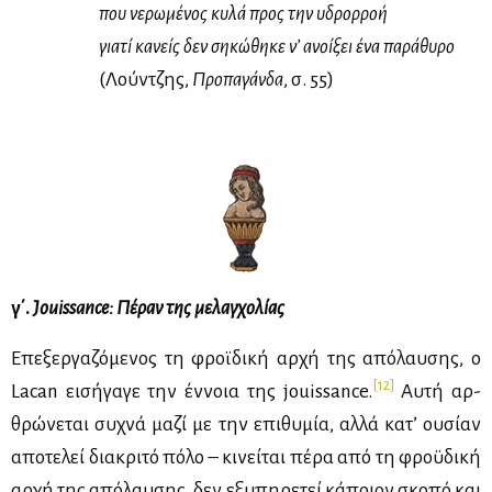
που νε­ρω­μέ­νος κυ­λά προς την υδρορ­ροή
για­τί κα­νείς δεν ση­κώ­θη­κε ν’ ανοί­ξει ένα πα­ρά­θυ­ρο
(Λούν­τζης,
Προ­πα­γάν­δα
, σ. 55)
γ΄.
Jouissance
: Πέ­ραν της με­λαγ­χο­λί­ας
Επε­ξερ­γα­ζό­με­νος τη φροϊ­δι­κή αρ­χή της από­λαυ­σης, ο
[12]
Lacan ει­σή­γα­γε την έν­νοια της jouissance.
Αυ­τή αρ­
θρώ­νε­ται συ­χνά μα­ζί με την επι­θυ­μία, αλ­λά κα­τ’ ου­σί­αν
απο­τε­λεί δια­κρι­τό πό­λο – κι­νεί­ται πέ­ρα από τη φρο­ϋ­δι­κή
αρ­χή της από­λαυ­σης, δεν εξυ­πη­ρε­τεί κά­ποιον σκο­πό και