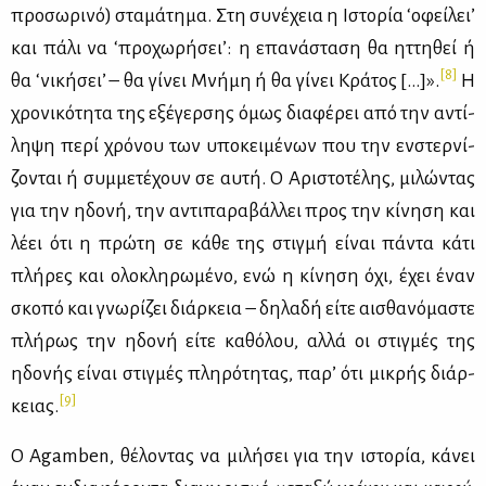
προ­σω­ρι­νό) στα­μά­τη­μα. Στη συ­νέ­χεια η Ιστο­ρία ‘οφεί­λει’
και πά­λι να ‘προ­χω­ρή­σει’: η επα­νά­στα­ση θα ητ­τη­θεί ή
[8]
θα ‘νι­κή­σει’ – θα γί­νει Μνή­μη ή θα γί­νει Κρά­τος […]».
Η
χρο­νι­κό­τη­τα της εξέ­γερ­σης όμως δια­φέ­ρει από την αντί­
λη­ψη πε­ρί χρό­νου των υπο­κει­μέ­νων που την εν­στερ­νί­
ζο­νται ή συμ­με­τέ­χουν σε αυ­τή. Ο Αρι­στο­τέ­λης, μι­λώ­ντας
για την ηδο­νή, την αντι­πα­ρα­βάλ­λει προς την κί­νη­ση και
λέ­ει ότι η πρώ­τη σε κά­θε της στιγ­μή εί­ναι πά­ντα κά­τι
πλή­ρες και ολο­κλη­ρω­μέ­νο, ενώ η κί­νη­ση όχι, έχει έναν
σκο­πό και γνω­ρί­ζει διάρ­κεια – δη­λα­δή εί­τε αι­σθα­νό­μα­στε
πλή­ρως την ηδο­νή εί­τε κα­θό­λου, αλ­λά οι στιγ­μές της
ηδο­νής εί­ναι στιγ­μές πλη­ρό­τη­τας, πα­ρ’ ότι μι­κρής διάρ­
[9]
κειας.
Ο Agamben, θέ­λο­ντας να μι­λή­σει για την ιστο­ρία, κά­νει