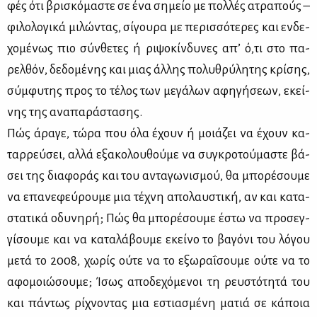
φές ότι βρι­σκό­μα­στε σε ένα ση­μείο με πολ­λές ατρα­πούς –
φι­λο­λο­γι­κά μι­λώ­ντας, σί­γου­ρα με πε­ρισ­σό­τε­ρες και εν­δε­
χο­μέ­νως πιο σύν­θε­τες ή ρι­ψο­κίν­δυ­νες απ’ ό,τι στο πα­
ρελ­θόν, δε­δο­μέ­νης και μιας άλ­λης πο­λυ­θρύ­λη­της κρί­σης,
σύμ­φυ­της προς το τέ­λος των με­γά­λων αφη­γή­σε­ων, εκεί­
νης της ανα­πα­ρά­στα­σης.
Πώς άρα­γε, τώ­ρα που όλα έχουν ή μοιά­ζει να έχουν κα­
ταρ­ρεύ­σει, αλ­λά εξα­κο­λου­θού­με να συ­γκρο­τού­μα­στε βά­
σει της δια­φο­ράς και του αντα­γω­νι­σμού, θα μπο­ρέ­σου­με
να επα­νε­φεύ­ρου­με μια τέ­χνη απο­λαυ­στι­κή, αν και κα­τα­
στα­τι­κά οδυ­νη­ρή; Πώς θα μπο­ρέ­σου­με έστω να προ­σεγ­
γί­σου­με και να κα­τα­λά­βου­με εκεί­νο το βα­γό­νι του λό­γου
με­τά το 2008, χω­ρίς ού­τε να το εξω­ρα­ΐ­σου­με ού­τε να το
αφο­μοιώ­σου­με; Ίσως απο­δε­χό­με­νοι τη ρευ­στό­τη­τά του
και πά­ντως ρί­χνο­ντας μια εστια­σμέ­νη μα­τιά σε κά­ποια