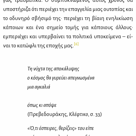
γώς τραυ­μα­τι­κά. Ο συ­μπυ­κνω­μέ­νος αυ­τός χρό­νος θα
υπο­στή­ρι­ζα ότι πε­ριέ­χει την επαγ­γε­λία μιας ου­το­πί­ας και
το οδυ­νη­ρό σβή­σι­μό της· πε­ριέ­χει τη βί­αιη ενη­λι­κί­ω­ση
κά­ποιων και ένα ση­μείο το­μής για κά­ποιους άλ­λους·
εμπε­ριέ­χει και υπερ­βαί­νει τα πο­λι­τι­κά υπο­κεί­με­να – εί­
[6]
ναι το κα­τώ­φλι της επο­χής μας.
Τη νύ­χτα της απο­κά­λυ­ψης
ο κό­σμος θα γυ­ρεύ­ει απε­γνω­σμέ­να
μια αγκα­λιά
όπως κι από­ψε
(Πρε­βε­δου­ρά­κης,
Κλέ­φτι­κο
, σ. 33)
«Ό,τι έσπει­ρες, θε­ρί­ζεις» του εί­πε