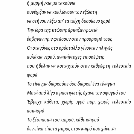
ή μυρ­μή­γκια με τα­κού­νια
συ­νέ­χι­ζαν να κυ­κλώ­νουν τον εξώ­στη
να στή­νουν έξω απ’ τα τεί­χη δυ­σοί­ω­νο χο­ρό
Την ώρα της πτώ­σης άρ­πα­ζαν φω­τιά
έσβη­ναν πριν φτά­σουν στον προ­ο­ρι­σμό τους
Οι στα­γό­νες στο κρύ­σταλ­λο γί­νο­νταν πλη­γές
αυ­λά­κια νε­ρού, ανα­πά­ντε­χες επι­σκέ­ψεις
που ήθε­λαν να κοι­τα­χτούν στον κα­θρέ­φτη τε­λευ­ταία
φο­ρά
Το τί­ναγ­μα διαρ­κού­σε όσο διαρ­κεί ένα τί­ναγ­μα
Με­τά από λί­γο ο μα­στι­γω­τής έχα­νε τον σφυγ­μό του
Έβρε­χε κά­θε­τα, χω­ρίς υγρό πυρ, χω­ρίς τε­λευ­ταίο
ασπα­σμό
Το ξέ­σπα­σμα του και­ρού, κά­θε και­ρού
δεν εί­ναι τί­πο­τα μπρος στον και­ρό που χά­νε­ται