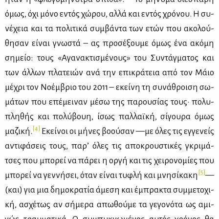
όμως, όχι μό­νο εντός χώ­ρου, αλ­λά και εντός χρό­νου. Η συ­
νέ­χεια και τα πο­λι­τι­κά συμ­βά­ντα των ετών που ακο­λού­
θη­σαν εί­ναι γνω­στά – ας προ­σέ­ξου­με όμως ένα ακό­μη
ση­μείο: τους «Αγα­να­κτι­σμέ­νους» του Συ­ντάγ­μα­τος και
των άλ­λων πλα­τειών ανά την επι­κρά­τεια από τον Μάιο
μέ­χρι τον Νο­έμ­βριο του 2011 – εκεί­νη τη συ­νά­θροι­ση σω­
μά­των που επέ­μει­ναν μέ­σω της πα­ρου­σί­ας τους· πο­λυ­
πλη­θής και πο­λύ­βουη, ίσως παλ­λαϊ­κή, σί­γου­ρα όμως
[4]
μα­ζι­κή.
Εκεί­νοι οι μή­νες βο­ού­σαν —με όλες τις εγ­γε­νείς
αντι­φά­σεις τους, πα­ρ’ όλες τις απο­κρου­στι­κές γκρι­μά­
τσες που μπο­ρεί να πά­ρει η ορ­γή και τις χει­ρο­νο­μί­ες που
[5]
μπο­ρεί να γεν­νή­σει, όταν εί­ναι τυ­φλή και μνη­σί­κα­κη
—
(και) για μια δη­μο­κρα­τία άμε­ση και έμπρα­κτα συμ­με­το­χι­
κή, ασχέ­τως αν σή­με­ρα απω­θού­με τα γε­γο­νό­τα ως αμι­