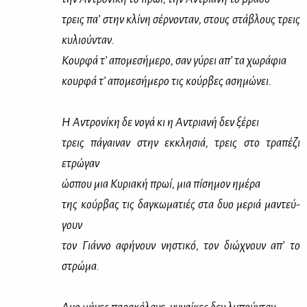
τρεις πα’ στην κλί­νη σέρ­νο­νταν, στους στά­βλους τρεις
κυ­λιού­νταν.
Κουρ­φά τ’ απο­με­σή­με­ρο, σαν γύ­ρει απ’ τα χω­ρά­φια
κουρ­φά τ’ απο­με­σή­με­ρο τις κούρ­βες αση­μώ­νει.
Η Αντρο­νί­κη δε νο­γά κι η Αντρια­νή δεν ξέ­ρει
τρεις πά­γαι­ναν στην εκ­κλη­σιά, τρεις στο τρα­πέ­ζι
ετρώ­γαν
ώσπου μια Κυ­ρια­κή πρωί, μια πί­ση­μον ημέ­ρα
της κούρ­βας τις δα­γκω­μα­τιές στα δυο με­ριά μα­ντεύ­
γουν
τον Γιάν­νο αφή­νουν νη­στι­κό, τον διώ­χνουν απ’ το
στρώ­μα.