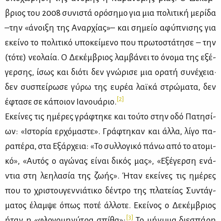
βριος του 2008 συ­νι­στά ορό­ση­μο για μια πο­λι­τι­κή με­ρί­δα
–την «άνοι­ξη της Αναρ­χί­ας»– και ση­μείο αφύ­πνι­σης για
εκεί­νο το πο­λι­τι­κό υπο­κεί­με­νο που πρω­το­στά­τη­σε – την
(τό­τε) νε­ο­λαία. Ο Δε­κέμ­βριος λαμ­βά­νει το όνο­μα της εξέ­
γερ­σης, ίσως και διό­τι δεν γνώ­ρι­σε μια ορα­τή συ­νέ­χεια·
δεν συ­σπεί­ρω­σε γύ­ρω της ευ­ρέα λαϊ­κά στρώ­μα­τα, δεν
[2]
έφτα­σε σε κά­ποιον Ια­νουά­ριο.
Εκεί­νες τις ημέ­ρες γρά­φτη­κε και τού­το στην οδό Πα­τη­σί­
ων: «Ιστο­ρία ερ­χό­μα­στε». Γρά­φτη­καν και άλ­λα, λί­γο πα­
ρα­πέ­ρα, στα Εξάρ­χεια: «Το συλ­λο­γι­κό πά­νω από το ατο­μι­
κό», «Αυ­τός ο αγώ­νας εί­ναι δι­κός μας», «Εξέ­γερ­ση ενά­
ντια στη λε­η­λα­σία της ζω­ής». Ήταν εκεί­νες τις ημέ­ρες
που το χρι­στου­γεν­νιά­τι­κο δέ­ντρο της πλα­τεί­ας Συ­ντάγ­
μα­τος έλαμ­ψε όπως πο­τέ άλ­λο­τε. Εκεί­νος ο Δε­κέμ­βριος
[3]
ήταν η «φλο­γο­μη­νύ­τρα σπί­θα»:
Το μή­νυ­μα διε­σπά­ρη