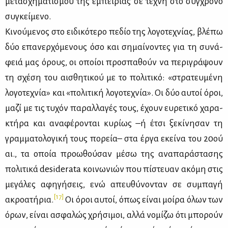
με­τα­σχη­μα­τι­σμού της εμπει­ρί­ας σε τέ­χνη στο σύγ­χρο­νο
συ­γκεί­με­νο.
Κι­νού­με­νος στο ει­δι­κό­τε­ρο πε­δίο της λο­γο­τε­χνί­ας, βλέ­πω
δύο επα­νερ­χό­με­νους όσο και ση­μαί­νο­ντες για τη συ­νά­
φειά μας όρους, οι οποί­οι προ­σπα­θούν να πε­ρι­γρά­ψουν
τη σχέ­ση του αι­σθη­τι­κού με το πο­λι­τι­κό: «στρα­τευ­μέ­νη
λο­γο­τε­χνία» και «πο­λι­τι­κή λο­γο­τε­χνία». Οι δύο αυ­τοί όροι,
μα­ζί με τις τυ­χόν πα­ραλ­λα­γές τους, έχουν ευ­ρε­τι­κό χα­ρα­
κτή­ρα και ανα­φέ­ρο­νται κυ­ρί­ως –ή έτσι ξε­κί­νη­σαν τη
γραμ­μα­το­λο­γι­κή τους πο­ρεία– στα έρ­γα εκεί­να του 20ού
αι., τα οποία προ­ω­θού­σαν μέ­σω της ανα­πα­ρά­στα­σης
πο­λι­τι­κά desiderata κοι­νω­νιών που πί­στευαν ακό­μη στις
με­γά­λες αφη­γή­σεις, ενώ απευ­θύ­νο­νταν σε συ­μπα­γή
[17]
ακρο­α­τή­ρια.
Οι όροι αυ­τοί, όπως εί­ναι μοί­ρα όλων των
όρων, εί­ναι ασφα­λώς χρή­σι­μοι, αλ­λά νο­μί­ζω ότι μπο­ρούν