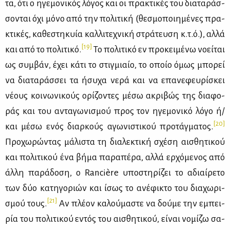
τα, ότι ο ηγε­μο­νι­κός λό­γος και οι πρα­κτι­κές του δια­τα­ράσ­
σο­νται όχι μό­νο από την πο­λι­τι­κή (θε­σμο­ποι­η­μέ­νες πρα­
κτι­κές, κα­θε­στη­κυία καλ­λι­τε­χνι­κή στρά­τευ­ση κ.τ.ό.), αλ­λά
[19]
και από το πο­λι­τι­κό.
Το πο­λι­τι­κό εν προ­κει­μέ­νω νο­εί­ται
ως συμ­βάν, έχει κά­τι το στιγ­μιαίο, το οποίο όμως μπο­ρεί
να δια­τα­ράσ­σει τα ήσυ­χα νε­ρά και να επα­νε­φευ­ρί­σκει
νέ­ους κοι­νω­νι­κούς ορί­ζο­ντες μέ­σω ακρι­βώς της δια­φο­
ράς και του αντα­γω­νι­σμού προς τον ηγε­μο­νι­κό λό­γο ή/
[20]
και μέ­σω ενός διαρ­κούς αγω­νι­στι­κού προ­τάγ­μα­τος.
Προ­χω­ρώ­ντας μά­λι­στα τη δια­λε­κτι­κή σχέ­ση αι­σθη­τι­κού
και πο­λι­τι­κού ένα βή­μα πα­ρα­πέ­ρα, αλ­λά ερ­χό­με­νος από
άλ­λη πα­ρά­δο­ση, ο Rancière υπο­στη­ρί­ζει το αδιαί­ρε­το
των δύο κα­τη­γο­ριών και ίσως το ανέ­φι­κτο του δια­χω­ρι­
[21]
σμού τους.
Αν πλέ­ον κα­λού­μα­στε να δού­με την εμπει­
ρία του πο­λι­τι­κού εντός του αι­σθη­τι­κού, εί­ναι νο­μί­ζω σα­