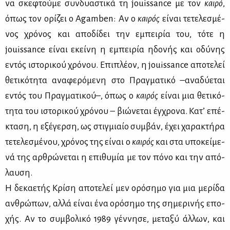
να σκε­φτού­με συν­δυα­στι­κά τη jouissance με τον
και­ρό
,
όπως τον ορί­ζει ο Agamben: Αν ο
και­ρός
εί­ναι τε­τε­λε­σμέ­
νος χρό­νος και απο­δί­δει την εμπει­ρία του, τό­τε η
jouissance εί­ναι εκεί­νη η εμπει­ρία ηδο­νής και οδύ­νης
εντός ιστο­ρι­κού χρό­νου. Επι­πλέ­ον, η jouissance απο­τε­λεί
θε­τι­κό­τη­τα ανα­φε­ρό­με­νη στο Πραγ­μα­τι­κό –ανα­δύ­ε­ται
εντός του Πραγ­μα­τι­κού–, όπως ο
και­ρός
εί­ναι μια θε­τι­κό­
τη­τα του ιστο­ρι­κού χρό­νου – βιώ­νε­ται έγ­χρο­να. Κα­τ’ επέ­
κτα­ση, η εξέ­γερ­ση, ως στιγ­μιαίο συμ­βάν, έχει χα­ρα­κτή­ρα
τε­τε­λε­σμέ­νου, χρό­νος της εί­ναι ο
και­ρός
και στα υπο­κεί­με­
νά της αρ­θρώ­νε­ται η επι­θυ­μία με τον πό­νο και την από­
λαυ­ση.
Η δε­κα­ε­τής Κρί­ση απο­τε­λεί μεν ορό­ση­μο για μια με­ρί­δα
αν­θρώ­πων, αλ­λά εί­ναι ένα ορό­ση­μο της ση­με­ρι­νής επο­
χής. Αν το συμ­βο­λι­κό 1989 γέν­νη­σε, με­τα­ξύ άλ­λων, και