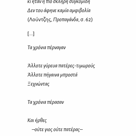
κι ήταν η πιο σκλη­ρή συ­γκο­μι­δή
Δεν του άφη­νε κα­μία αμ­φι­βο­λία
(Λούν­τζης,
Προ­πα­γάν­δα
, σ. 62)
[…]
Τα χρό­νια πέρ­να­γαν
Άλ­λο­τε γύ­ρευα πα­τέ­ρες-τι­μω­ρούς
Άλ­λο­τε πή­γαι­να μπρο­στά
Ξε­χνώ­ντας
Τα χρό­νια πέ­ρα­σαν
Και ήρ­θες
–ού­τε γιος ού­τε πα­τέ­ρας–