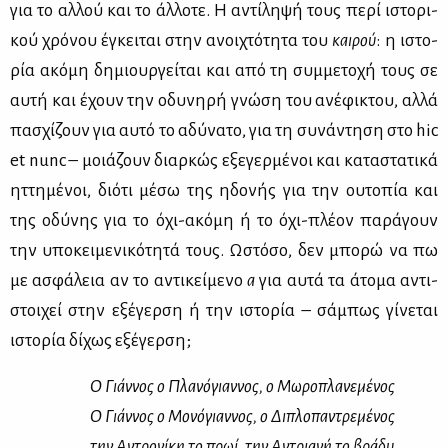
για το αλ­λού και το άλ­λο­τε. Η αντί­λη­ψή τους πε­ρί ιστο­ρι­
κού χρό­νου έγκει­ται στην ανοι­χτό­τη­τα του
και­ρού
: η ιστο­
ρία ακό­μη δη­μιουρ­γεί­ται και από τη συμ­με­το­χή τους σε
αυ­τή και έχουν την οδυ­νη­ρή γνώ­ση του ανέ­φι­κτου, αλ­λά
πα­σχί­ζουν για αυ­τό το αδύ­να­το, για τη συ­νά­ντη­ση στο hic
et nunc – μοιά­ζουν διαρ­κώς εξε­γερ­μέ­νοι και κα­τα­στα­τι­κά
ητ­τη­μέ­νοι, διό­τι μέ­σω της ηδο­νής για την ου­το­πία και
της οδύ­νης για το όχι-ακό­μη ή το όχι-πλέ­ον πα­ρά­γουν
την υπο­κει­με­νι­κό­τη­τά τους. Ωστό­σο, δεν μπο­ρώ να πω
με ασφά­λεια αν το αντι­κεί­με­νο
α
για αυ­τά τα άτο­μα αντι­
στοι­χεί στην εξέ­γερ­ση ή την ιστο­ρία – σά­μπως γί­νε­ται
ιστο­ρία δί­χως εξέ­γερ­ση;
Ο Γιάν­νος ο Πλα­νό­γιαν­νος, ο Μω­ρο­πλα­νε­μέ­νος
Ο Γιάν­νος ο Μο­νό­γιαν­νος, ο Δι­πλο­πα­ντρε­μέ­νος
την Αντρο­νί­κη το πρωί, την Αντρια­νή το βρά­δυ