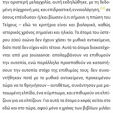
την αρι­στε­ρή με­λαγ­χο­λία, αυ­τή εκ­δη­λώ­θη­κε, με τη δε­δο­
[15]
μέ­νη σύγ­χρο­νή μας και επι­δρα­στι­κή εν­νοιο­λό­γη­ση,
σε
όσους επέν­δυ­σαν ή/και βί­ω­σαν ό,τι σή­μα­νε η πτώ­ση του
Τεί­χους – εδώ τα κρι­τή­ρια εί­ναι και βιο­λο­γι­κά, κα­θώς
ιστο­ρι­κός χρό­νος ση­μαί­νει και ηλι­κία. Τα άτο­μα του ύστε­
ρου 20ού αιώ­να δεν έχουν χά­σει το μυ­θι­κό αντι­κεί­με­νο,
διό­τι πο­τέ δεν εί­χαν κά­τι τέ­τοιο. Αυ­τά τα άτο­μα δια­κα­τέ­χο­
νται από μια jouissance: απο­λαμ­βά­νουν να επι­θυ­μούν
την ου­το­πία, ενώ πα­ράλ­λη­λα προ­σπα­θούν να κα­τα­στή­
σουν την ου­το­πία στό­χο της επι­θυ­μί­ας τους· δεν συ­να­
ντή­θη­καν πο­τέ με το μυ­θι­κό αντι­κεί­με­νο, προ­κει­μέ­νου
τώ­ρα να το θρη­νή­σουν – αντι­θέ­τως, συ­νά­ντη­σαν μια μα­
ταιω­μέ­νη ελ­πί­δα, ένα σύμ­πτω­μα, και επι­θυ­μούν να ελ­πί­
ζουν για να ελ­πί­ζουν. Για αυ­τά τα άτο­μα ο
και­ρός
κεί­ται στο
εδώ και στο τώ­ρα, αφού μό­νο ο
χρό­νος
των βι­βλί­ων μι­λά­ει