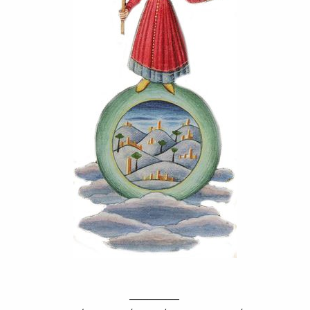
________