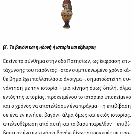
β΄.
Το βα­γό­νι και η ηδο­νή ή ιστο­ρία και εξέ­γερ­ση
Εκεί­νο το σύν­θη­μα στην οδό Πα­τη­σί­ων, ως έκ­φρα­ση επι­
τά­χυν­σης του πα­ρό­ντος –στον συ­μπυ­κνω­μέ­νο χρό­νο κά­
θε βή­μα έχει πολ­λα­πλά­σιο άνοιγ­μα–, ση­μα­το­δο­τεί τη συ­
νά­ντη­ση με την ιστο­ρία – μια κί­νη­ση όμως δι­πλή: άλ­μα
εντός της ιστο­ρί­ας, προ­κει­μέ­νου το ιστο­ρι­κό υπο­κεί­με­νο
και ο χρό­νος να απο­τε­λέ­σουν ένα πράγ­μα – η επι­βί­βα­ση
σε ένα εν κι­νή­σει βα­γό­νι· άλ­μα όμως και εκτός ιστο­ρί­ας,
απε­λευ­θέ­ρω­ση από αυ­τή και το βα­ρύ πα­ρελ­θόν – επι­βί­
βα­ση σε ένα εν κι­νή­σει βα­γό­νι δί­χως απο­σκευ­ές με προ­