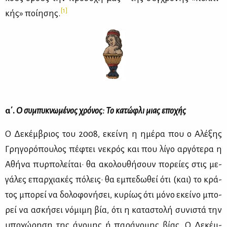
[1]
κής» ποί­η­σης.
α΄.
Ο συ­μπυ­κνω­μέ­νος χρό­νος: Το κα­τώ­φλι μιας επο­χής
Ο Δε­κέμ­βριος του 2008, εκεί­νη η ημέ­ρα που ο Αλέ­ξης
Γρη­γο­ρό­που­λος πέ­φτει νε­κρός και που λί­γο αρ­γό­τε­ρα η
Αθή­να πυρ­πο­λεί­ται· θα ακο­λου­θή­σουν πο­ρεί­ες στις με­
γά­λες επαρ­χια­κές πό­λεις· θα εμπε­δω­θεί ότι (και) το κρά­
τος μπο­ρεί να δο­λο­φο­νή­σει, κυ­ρί­ως ότι μό­νο εκεί­νο μπο­
ρεί να ασκή­σει νό­μι­μη βία, ότι η κα­τα­στο­λή συ­νι­στά την
υπο­χώ­ρη­ση της άνο­μης ή πα­ρά­νο­μης βί­ας. Ο Δε­κέμ­