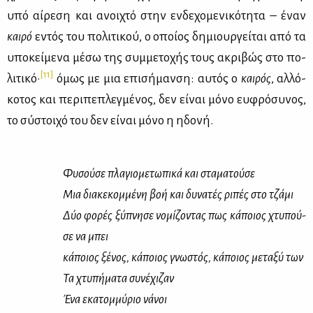
υπό αί­ρε­ση και ανοι­χτό στην εν­δε­χο­με­νι­κό­τη­τα – έναν
και­ρό
εντός του πο­λι­τι­κού, ο οποί­ος δη­μιουρ­γεί­ται από τα
υπο­κεί­με­να μέ­σω της συμ­με­το­χής τους ακρι­βώς στο πο­
[11]
λι­τι­κό·
όμως με μια επι­σή­μαν­ση: αυ­τός ο
και­ρός
, αλ­λό­
κο­τος και πε­ρι­πε­πλεγ­μέ­νος, δεν εί­ναι μό­νο ευ­φρό­συ­νος,
το σύ­στοι­χό του δεν εί­ναι μό­νο η ηδο­νή.
Φυ­σού­σε πλα­γιο­με­τω­πι­κά και στα­μα­τού­σε
Μια δια­κε­κομ­μέ­νη βοή και δυ­να­τές ρι­πές στο τζά­μι
Δύο φο­ρές ξύ­πνη­σε νο­μί­ζο­ντας πως κά­ποιος χτυ­πού­
σε να μπει
κά­ποιος ξέ­νος, κά­ποιος γνω­στός, κά­ποιος με­τα­ξύ των
Τα χτυ­πή­μα­τα συ­νέ­χι­ζαν
Ένα εκα­τομ­μύ­ριο νά­νοι