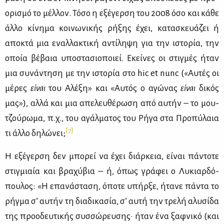
ο­ρι­σμό το μέλ­λον. Τό­σο η εξέ­γερ­ση του 2008 όσο και κά­θε
άλ­λο κί­νη­μα κοι­νω­νι­κής ρή­ξης έχει, κα­τα­σκευά­ζει ή
απο­κτά μια εναλ­λα­κτι­κή αντί­λη­ψη για την ιστο­ρία, την
οποία βέ­βαια υπο­στα­σιο­ποιεί. Εκεί­νες οι στιγ­μές ήταν
μια συ­νά­ντη­ση με την ιστο­ρία στο hic et nunc («Αυ­τές οι
μέ­ρες
εί­ναι
του Αλέ­ξη» και «Αυ­τός ο αγώ­νας
εί­ναι
δι­κός
μας»), αλ­λά και μια απε­λευ­θέ­ρω­ση από αυ­τήν – το μου­
τζού­ρω­μα, π.χ., του αγάλ­μα­τος του Ρή­γα στα Προ­πύ­λαια
[7]
τι άλ­λο δη­λώ­νει;
Η εξέ­γερ­ση δεν μπο­ρεί να έχει διάρ­κεια, εί­ναι πά­ντο­τε
στιγ­μιαία και βρα­χύ­βια – ή, όπως γρά­φει ο Λυ­κιαρ­δό­
που­λος: «Η επα­νά­στα­ση, όπο­τε υπήρ­ξε, ήτα­νε πά­ντα το
ρήγ­μα σ’ αυ­τήν τη δια­δι­κα­σία, σ’ αυ­τή την τρε­λή αλυ­σί­δα
της προ­ο­δευ­τι­κής συσ­σώ­ρευ­σης· ήταν ένα ξαφ­νι­κό (και