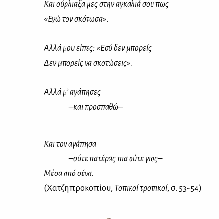
Και ούρ­λια­ξα μες στην αγκα­λιά σου πως
«Εγώ τον σκό­τω­σα».
Αλ­λά μου εί­πες: «Εσύ δεν μπο­ρείς
Δεν μπο­ρείς να σκο­τώ­σεις».
Αλ­λά μ’ αγά­πη­σες
–και προ­σπα­θώ–
Και τον αγά­πη­σα
–ού­τε πα­τέ­ρας πια ού­τε γιος–
Μέ­σα από σέ­να.
(Χα­τζη­προ­κο­πί­ου,
Το­πι­κοί τρο­πι­κοί
, σ. 53-54)