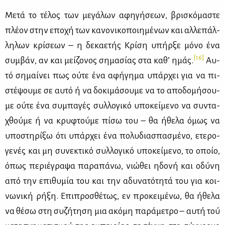
Με­τά το τέ­λος των με­γά­λων αφη­γή­σε­ων, βρι­σκό­μα­στε
πλέ­ον στην επο­χή των κα­νο­νι­κο­ποι­η­μέ­νων και αλ­λε­πάλ­
λη­λων κρί­σε­ων – η δε­κα­ε­τής Κρί­ση υπήρ­ξε μό­νο ένα
[16]
συμ­βάν, αν και μεί­ζο­νος ση­μα­σί­ας στα κα­θ’ ημάς.
Αυ­
τό ση­μαί­νει πως ού­τε ένα αφή­γη­μα υπάρ­χει για να πι­
στέ­ψου­με σε αυ­τό ή να δο­κι­μά­σου­με να το απο­δο­μή­σου­
με ού­τε ένα συ­μπα­γές συλ­λο­γι­κό υπο­κεί­με­νο να συ­ντα­
χθού­με ή να κρυ­φτού­με πί­σω του – θα ήθε­λα όμως να
υπο­στη­ρί­ξω ότι υπάρ­χει ένα πο­λυ­δια­σπα­σμέ­νο, ετε­ρο­
γε­νές και μη συ­νε­κτι­κό συλ­λο­γι­κό υπο­κεί­με­νο, το οποίο,
όπως πε­ριέ­γρα­ψα πα­ρα­πά­νω, νιώ­θει ηδο­νή και οδύ­νη
από την επι­θυ­μία του και την αδυ­να­τό­τη­τά του για κοι­
νω­νι­κή ρή­ξη. Επι­προ­σθέ­τως, εν προ­κει­μέ­νω, θα ήθε­λα
να θέ­σω στη συ­ζή­τη­ση μια ακό­μη πα­ρά­με­τρο – αυ­τή τού