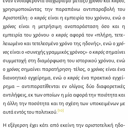
έναν εν­δια­φέ­ρο­ντα δια­χω­ρι­σμό με­τα­ξύ
χρό­νου
και
και­ρού
,
χρη­σι­μο­ποιώ­ντας την πα­ρα­πά­νω αντι­πα­ρα­βο­λή του
Αρι­στο­τέ­λη: ο
και­ρός
εί­ναι η εμπει­ρία του χρό­νου, ενώ ο
χρό­νος
εί­ναι η με­τρή­σι­μη ανα­πα­ρά­στα­ση όσο και η
εμπει­ρία του χρό­νου· ο
και­ρός
αφο­ρά τον «πλή­ρη, τε­τε­
λειω­μέ­νο και τε­τε­λε­σμέ­νο χρό­νο της ηδο­νής», ενώ ο
χρό­
νος
εί­ναι ο «συ­νε­χής γραμ­μι­κός χρό­νος»· ο
και­ρός
ση­μαί­νει
συμ­με­το­χή στη δια­μόρ­φω­ση του ιστο­ρι­κού χρό­νου, ενώ
ο
χρό­νος
ση­μαί­νει πα­ρα­τή­ρη­ση· τέ­λος, ο
χρό­νος
εί­ναι ένα
δια­νοη­τι­κό εγ­χεί­ρη­μα, ενώ ο
και­ρός
ένα πρα­κτι­κό εγ­χεί­
ρη­μα – αντι­πα­ρα­τί­θε­νται εν ολί­γοις δύο δια­φο­ρε­τι­κές
αντι­λή­ψεις, εκ των οποί­ων η μία αφο­ρά την ποιό­τη­τα και
η άλ­λη την πο­σό­τη­τα και τη σχέ­ση των υπο­κει­μέ­νων με
[10]
αυ­τά εντός του πο­λι­τι­κού.
Η εξέ­γερ­ση έχει κά­τι από εκεί­νη την αρι­στο­τε­λι­κή ηδο­