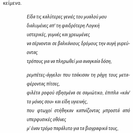
κεί­με­να.
Εί­δα τις κα­λύ­τε­ρες γε­νιές του μυα­λού μου
δια­λυ­μέ­νες απ’ τη φαι­δρό­τε­ρη Λο­γι­κή
υστε­ρι­κές, γυ­μνές και χρε­ω­μέ­νες
να σέρ­νο­νται σε βαλ­κά­νιους δρό­μους την αυ­γή γυ­ρεύ­
ο­ντας
τρό­πους για να πλη­ρω­θεί μια ανα­γκαία δό­ση,
ρε­μπέ­τες-άγ­γε­λοι που τσά­κι­σαν τη ρά­χη τους με­τα­
φέ­ρο­ντας πί­τσες,
φι­λέ­τα ρο­φού σβη­σμέ­να σε σα­μιώ­τι­κο, έπι­πλα «κά­ν’
το μό­νος σου» και εί­δη υγιει­νής,
που φτω­χοί στή­θη­καν κα­πνί­ζο­ντας μπρο­στά από
υπερ­φυ­σι­κές οθό­νες
μ’ έναν τρό­μο πα­ρά­λυ­το για τα βιο­γρα­φι­κά τους,