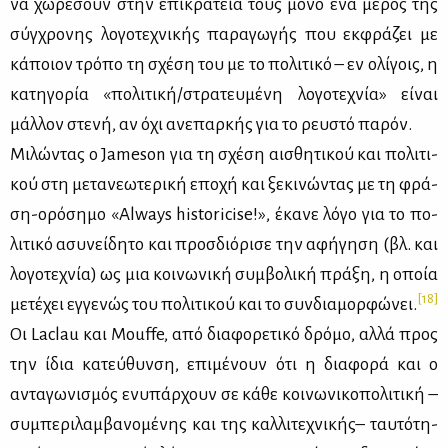
να χω­ρέ­σουν στην επι­κρά­τειά τους μό­νο ένα μέ­ρος της
σύγ­χρο­νης λο­γο­τε­χνι­κής πα­ρα­γω­γής που εκ­φρά­ζει με
κά­ποιον τρό­πο τη σχέ­ση του με το πο­λι­τι­κό – εν ολί­γοις, η
κα­τη­γο­ρία «πο­λι­τι­κή/στρα­τευ­μέ­νη λο­γο­τε­χνία» εί­ναι
μάλ­λον στε­νή, αν όχι ανε­παρ­κής για το ρευ­στό πα­ρόν.
Μι­λώ­ντας ο Jameson για τη σχέ­ση αι­σθη­τι­κού και πο­λι­τι­
κού στη με­τα­νε­ω­τε­ρι­κή επο­χή και ξε­κι­νώ­ντας με τη φρά­
ση-ορό­ση­μο «Always historicise!», έκα­νε λό­γο για το πο­
λι­τι­κό ασυ­νεί­δη­το και προσ­διό­ρι­σε την αφή­γη­ση (βλ. και
λο­γο­τε­χνία) ως μια κοι­νω­νι­κή συμ­βο­λι­κή πρά­ξη, η οποία
[18]
με­τέ­χει εγ­γε­νώς του πο­λι­τι­κού και το συν­δια­μορ­φώ­νει.
Οι Laclau και Mouffe, από δια­φο­ρε­τι­κό δρό­μο, αλ­λά προς
την ίδια κα­τεύ­θυν­ση, επι­μέ­νουν ότι η δια­φο­ρά και ο
αντα­γω­νι­σμός ενυ­πάρ­χουν σε κά­θε κοι­νω­νι­κο­πο­λι­τι­κή –
συ­μπε­ρι­λαμ­βα­νο­μέ­νης και της καλ­λι­τε­χνι­κής– ταυ­τό­τη­