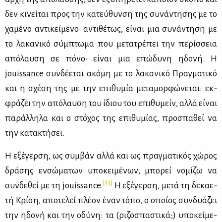
δεν κι­νεί­ται προς την κα­τεύ­θυν­ση της συ­νά­ντη­σης με το
χα­μέ­νο αντι­κεί­με­νο· αντι­θέ­τως, εί­ναι μια συ­νά­ντη­ση με
το λα­κα­νι­κό σύμ­πτω­μα που με­τα­τρέ­πει την πε­ρίσ­σεια
από­λαυ­ση σε πό­νο· εί­ναι μια επώ­δυ­νη ηδο­νή. Η
jouissance συν­δέ­ε­ται ακό­μη με το λα­κα­νι­κό Πραγ­μα­τι­κό
και η σχέ­ση της με την επι­θυ­μία με­τα­μορ­φώ­νε­ται: εκ­
φρά­ζει την από­λαυ­ση του ίδιου του επι­θυ­μείν, αλ­λά εί­ναι
πα­ράλ­λη­λα και ο στό­χος της επι­θυ­μί­ας, προ­σπα­θεί να
την κα­τα­κτή­σει.
Η εξέ­γερ­ση, ως συμ­βάν αλ­λά και ως πραγ­μα­τι­κός χώ­ρος
δρά­σης εν­σώ­μα­των υπο­κει­μέ­νων, μπο­ρεί νο­μί­ζω να
[13]
συν­δε­θεί με τη jouissance.
Η εξέ­γερ­ση, με­τά τη δε­κα­ε­
τή Κρί­ση, απο­τε­λεί πλέ­ον έναν τό­πο, ο οποί­ος συν­δυά­ζει
την ηδο­νή και την οδύ­νη: τα (ρι­ζο­σπα­στι­κά;) υπο­κεί­με­