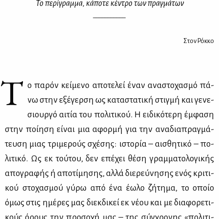
Το πε­ρί­γραμ­μα, κά­πο­τε κέ­ντρο των πραγ­μά­των
___________
Στον Ρόκ­κο
Τ
ο πα­ρόν κεί­με­νο απο­τε­λεί έναν ανα­στο­χα­σμό πά­
νω στην εξέ­γερ­ση ως κα­τα­στα­τι­κή στιγ­μή και γε­νε­
σιουρ­γό αι­τία του πο­λι­τι­κού. Η ει­δι­κό­τε­ρη έμ­φα­ση
στην ποί­η­ση εί­ναι μια αφορ­μή για την ανα­δια­πραγ­μά­
τευ­ση μιας τρι­με­ρούς σχέ­σης: ιστο­ρία – αι­σθη­τι­κό – πο­
λι­τι­κό. Ως εκ τού­του, δεν επέ­χει θέ­ση γραμ­μα­το­λο­γι­κής
απο­γρα­φής ή απο­τί­μη­σης, αλ­λά διε­ρεύ­νη­σης ενός κρι­τι­
κού στο­χα­σμού γύ­ρω από ένα έω­λο ζή­τη­μα, το οποίο
όμως στις ημέ­ρες μας διεκ­δι­κεί εκ νέ­ου και με δια­φο­ρε­τι­
κούς όρους την προ­σο­χή μας – της σύγ­χρο­νης «πο­λι­τι­