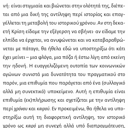
νή: εί­ναι στιγ­μιαία και βιώ­νε­ται στην ολό­τη­τά της, διέ­πε­
ται από μια δι­κή της αντί­λη­ψη πε­ρί ιστο­ρί­ας και επαγ­
γέλ­λε­ται τη με­τα­βο­λή του ιστο­ρι­κού χρό­νου. Αν στη δε­κα­
ε­τή Κρί­ση εί­δα­με την εξέ­γερ­ση να σβή­νει· αν εί­δα­με την
ελ­πί­δα να έρ­χε­ται, να ανυ­ψώ­νε­ται και να κα­τα­βα­ρα­θρώ­
νε­ται με πά­τα­γο, θα ήθε­λα εδώ να υπο­στη­ρί­ξω ότι κά­τι
έχει μεί­νει – μια φλό­γα, μια πό­ζα ή έστω λί­γη από εκεί­νη
την ηδο­νή. Η ευαγ­γε­λι­ζό­με­νη ου­το­πία των κοι­νω­νι­κών
αγώ­νων συ­νι­στά μια δυ­να­τό­τη­τα του πραγ­μα­τι­κού στο
πα­ρόν, μια επι­θυ­μία που πα­ρά­γε­ται από ένα (συλ­λο­γι­κό
αλ­λά μη συ­νε­κτι­κό) υπο­κεί­με­νο. Αυ­τή η επι­θυ­μία εί­ναι
επι­θυ­μία (εκ)πλή­ρω­σης και σχε­τί­ζε­ται με την αντί­λη­ψη
πε­ρί
χρό­νου
και
και­ρού
. Εν προ­κει­μέ­νω, θα ήθε­λα να υπο­
στη­ρί­ξω αυ­τή τη δια­φο­ρε­τι­κή αντί­λη­ψη, τον ιστο­ρι­κό
χρό­νο ως
και­ρό
μη συ­νε­χή αλ­λά υπό δια­πραγ­μά­τευ­ση,