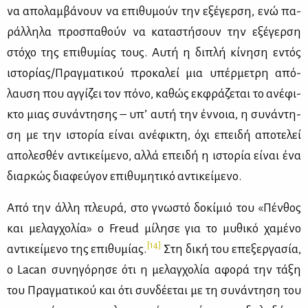
να απο­λαμ­βά­νουν να επι­θυ­μούν την εξέ­γερ­ση, ενώ πα­
ράλ­λη­λα προ­σπα­θούν να κα­τα­στή­σουν την εξέ­γερ­ση
στό­χο της επι­θυ­μί­ας τους. Αυ­τή η δι­πλή κί­νη­ση εντός
ιστο­ρί­ας/Πραγ­μα­τι­κού προ­κα­λεί μια υπέρ­με­τρη από­
λαυ­ση που αγ­γί­ζει τον πό­νο, κα­θώς εκ­φρά­ζε­ται το ανέ­φι­
κτο μιας συ­νά­ντη­σης – υπ’ αυ­τή την έν­νοια, η συ­νά­ντη­
ση με την ιστο­ρία εί­ναι ανέ­φι­κτη, όχι επει­δή απο­τε­λεί
απο­λε­σθέν αντι­κεί­με­νο, αλ­λά επει­δή η ιστο­ρία εί­ναι ένα
διαρ­κώς δια­φεύ­γον επι­θυ­μη­τι­κό αντι­κεί­με­νο.
Από την άλ­λη πλευ­ρά, στο γνω­στό δο­κί­μιό του «Πέν­θος
και με­λαγ­χο­λία» ο Freud μί­λη­σε για το μυ­θι­κό χα­μέ­νο
[14]
αντι­κεί­με­νο της επι­θυ­μί­ας.
Στη δι­κή του επε­ξερ­γα­σία,
ο Lacan συ­νη­γό­ρη­σε ότι η με­λαγ­χο­λία αφο­ρά την τά­ξη
του Πραγ­μα­τι­κού και ότι συν­δέ­ε­ται με τη συ­νά­ντη­ση του