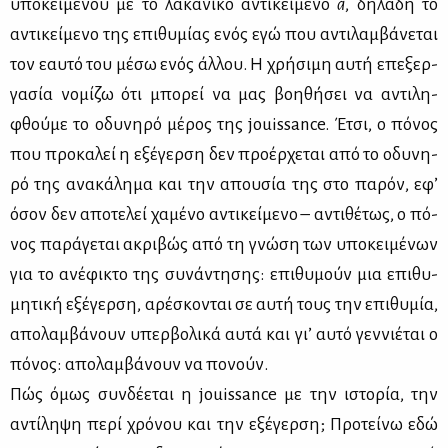
υπο­κει­μέ­νου με το λα­κα­νι­κό αντι­κεί­με­νο
α
, δη­λα­δή το
αντι­κεί­με­νο της επι­θυ­μί­ας ενός εγώ που αντι­λαμ­βά­νε­ται
τον εαυ­τό του μέ­σω ενός άλ­λου. Η χρή­σι­μη αυ­τή επε­ξερ­
γα­σία νο­μί­ζω ότι μπο­ρεί να μας βοη­θή­σει να αντι­λη­
φθού­με το οδυ­νη­ρό μέ­ρος της jouissance. Έτσι, ο πό­νος
που προ­κα­λεί η εξέ­γερ­ση δεν προ­έρ­χε­ται από το οδυ­νη­
ρό της ανα­κά­λη­μα και την απου­σία της στο πα­ρόν, εφ’
όσον δεν απο­τε­λεί χα­μέ­νο αντι­κεί­με­νο – αντι­θέ­τως, ο πό­
νος πα­ρά­γε­ται ακρι­βώς από τη γνώ­ση των υπο­κει­μέ­νων
για το ανέ­φι­κτο της συ­νά­ντη­σης: επι­θυ­μούν μια επι­θυ­
μη­τι­κή εξέ­γερ­ση, αρέ­σκο­νται σε αυ­τή τους την επι­θυ­μία,
απο­λαμ­βά­νουν υπερ­βο­λι­κά αυ­τά και γι’ αυ­τό γεν­νιέ­ται ο
πό­νος: απο­λαμ­βά­νουν να πο­νούν.
Πώς όμως συν­δέ­ε­ται η jouissance με την ιστο­ρία, την
αντί­λη­ψη πε­ρί χρό­νου και την εξέ­γερ­ση; Προ­τεί­νω εδώ