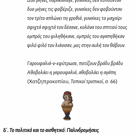
Δυο μή­νες πα­ρα­κά­λα­γε, γυ­ναί­κες δεν λυ­πού­νταν
δυο μή­νες τις φο­βέ­ρι­ζε, γυ­ναί­κες δεν φο­βού­νταν
τον τρί­το απλώ­νει τη γρο­θιά, γυ­ναί­κες το μα­χαί­ρι
σφι­χτά σφι­χτά τον δέ­σα­νε, κο­λό­να του σπι­τιού τους
ομπρός του φι­λη­θή­κα­νε, ομπρός του αγα­πη­θή­καν
ψι­λό ψι­λό τον λιά­νι­σαν, μες στην αυ­λή τον θά­βουν.
Γα­ρου­φα­λιά-ν-εφύ­τρω­σε, πο­τί­ζουν βρά­δυ βρά­δυ
Αθο­βο­λά­ει η γα­ρου­φα­λιά, αθο­βο­λά­ει η αγά­πη.
(Χα­τζη­προ­κο­πί­ου,
Το­πι­κοί τρο­πι­κοί
, σ. 66)
δ΄.
Το πο­λι­τι­κό και το αι­σθη­τι­κό: Πα­λιν­δρο­μή­σεις