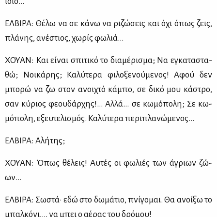
ίδιο…
ΕΛ­ΒΙ­ΡΑ: Θέ­λω να σε κά­νω να ρι­ζώ­σεις και όχι όπως ζεις,
πλά­νης, ανέ­στιος, χω­ρίς φω­λιά…
ΧΟΥΑΝ: Και εί­ναι σπι­τι­κό το δια­μέ­ρι­σμα; Να εγκα­τα­στα­
θώ; Νοι­κά­ρης; Κα­λύ­τε­ρα φι­λο­ξε­νού­με­νος! Αφού δεν
μπο­ρώ να ζω στον ανοι­χτό κά­μπο, σε δι­κό μου κά­στρο,
σαν κύ­ριος φε­ου­δάρ­χης!... Αλ­λά… σε κω­μό­πο­λη; Σε κω­
μό­πο­λη, εξευ­τε­λι­σμός. Κα­λύ­τε­ρα πε­ρι­πλα­νώ­με­νος…
ΕΛ­ΒΙ­ΡΑ: Αλή­της;
ΧΟΥΑΝ: Όπως θέ­λεις! Αυ­τές οι φω­λιές των άγριων ζώ­
ων…
ΕΛ­ΒΙ­ΡΑ: Σω­στά· εδώ στο δω­μά­τιο, πνί­γο­μαι. Θα ανοί­ξω το
μπαλ­κό­νι,… να μπει ο αέ­ρας του δρό­μου!