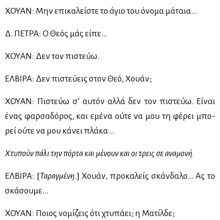
ΧΟΥΑΝ: Μην επι­κα­λεί­στε το άγιο του όνο­μα μά­ταια…
Δ. ΠΕ­ΤΡΑ: Ο Θε­ός μάς εί­πε…
ΧΟΥΑΝ: Δεν τον πι­στεύω.
ΕΛ­ΒΙ­ΡΑ: Δεν πι­στεύ­εις στον Θεό, Χουάν;
ΧΟΥΑΝ: Πι­στεύω σ’ αυ­τόν αλ­λά δεν τον πι­στεύω. Εί­ναι
ένας φαρ­σα­δό­ρος, και εμέ­να ού­τε να μου τη φέ­ρει μπο­
ρεί ού­τε να μου κά­νει πλά­κα…
Χτυ­πούν πά­λι την πόρ­τα και μέ­νουν και οι τρεις σε ανα­μο­νή.
ΕΛ­ΒΙ­ΡΑ: [
Τα­ραγ­μέ­νη
.] Χουάν, προ­κα­λείς σκάν­δα­λο… Ας το
σκά­σου­με…
ΧΟΥΑΝ: Ποιος νο­μί­ζεις ότι χτυ­πά­ει; η Μα­τίλ­δε;