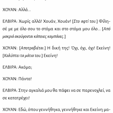
ΧΟΥΑΝ: Αλ­λά…
ΕΛ­ΒΙ­ΡΑ: Χω­ρίς αλ­λά! Χουάν, Χουάν! [
Στο αφτί του
.] Φί­λη­
σέ με με όλο σου το στό­μα και στο στό­μα μου όλο… [
Από
μα­κριά ακού­γο­νται κά­ποιες κα­μπά­νες
.]
ΧΟΥΑΝ: [
Απο­τρα­βιέ­ται
.] Η δι­κή της! Όχι, όχι, όχι! Εκεί­νη!
[
Κα­λύ­πτει τα μά­τια του
.] Εκεί­νη!
ΕΛ­ΒΙ­ΡΑ: Ακό­μα;
ΧΟΥΑΝ: Πά­ντα!
ΕΛ­ΒΙ­ΡΑ: Στην αγκα­λιά μου θα πά­ψει να σε πα­ρε­νο­χλεί, να
σε κα­τα­τρέ­χει!
ΧΟΥΑΝ: Εδώ, όπου γεν­νή­θη­κα, γεν­νή­θη­κε και Εκεί­νη μα­