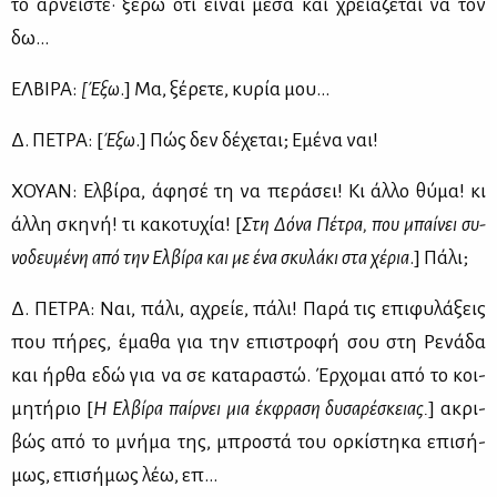
το αρ­νεί­στε· ξέ­ρω ότι εί­ναι μέ­σα και χρειά­ζε­ται να τον
δω…
ΕΛ­ΒΙ­ΡΑ:
[Έξω
.] Μα, ξέ­ρε­τε, κυ­ρία μου…
Δ. ΠΕ­ΤΡΑ: [
Έξω
.] Πώς δεν δέ­χε­ται; Εμέ­να ναι!
ΧΟΥΑΝ: Ελ­βί­ρα, άφη­σέ τη να πε­ρά­σει! Κι άλ­λο θύ­μα! κι
άλ­λη σκη­νή! τι κα­κο­τυ­χία! [
Στη Δό­να Πέ­τρα, που μπαί­νει συ­
νο­δευ­μέ­νη από την Ελ­βί­ρα και με ένα σκυ­λά­κι στα χέ­ρια
.] Πά­λι;
Δ. ΠΕ­ΤΡΑ: Ναι, πά­λι, αχρείε, πά­λι! Πα­ρά τις επι­φυ­λά­ξεις
που πή­ρες, έμα­θα για την επι­στρο­φή σου στη Ρε­νά­δα
και ήρ­θα εδώ για να σε κα­τα­ρα­στώ. Έρ­χο­μαι από το κοι­
μη­τή­ριο [
Η Ελ­βί­ρα παίρ­νει μια έκ­φρα­ση δυ­σα­ρέ­σκειας.
] ακρι­
βώς από το μνή­μα της, μπρο­στά του ορ­κί­στη­κα επι­σή­
μως, επι­σή­μως λέω, επ…