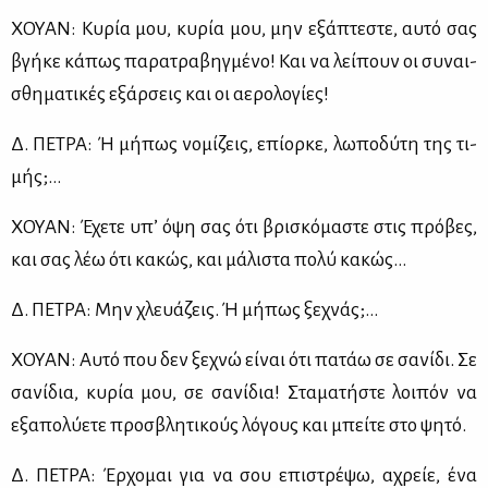
ΧΟΥΑΝ: Κυ­ρία μου, κυ­ρία μου, μην εξά­πτε­στε, αυ­τό σας
βγή­κε κά­πως πα­ρα­τρα­βηγ­μέ­νο! Και να λεί­πουν οι συ­ναι­
σθη­μα­τι­κές εξάρ­σεις και οι αε­ρο­λο­γί­ες!
Δ. ΠΕ­ΤΡΑ: Ή μή­πως νο­μί­ζεις, επί­ορ­κε, λω­πο­δύ­τη της τι­
μής;…
ΧΟΥΑΝ: Έχε­τε υπ’ όψη σας ότι βρι­σκό­μα­στε στις πρό­βες,
και σας λέω ότι κα­κώς, και μά­λι­στα πο­λύ κα­κώς…
Δ. ΠΕ­ΤΡΑ: Μην χλευά­ζεις. Ή μή­πως ξε­χνάς;…
ΧΟΥΑΝ: Αυ­τό που δεν ξε­χνώ εί­ναι ότι πα­τάω σε σα­νί­δι. Σε
σα­νί­δια, κυ­ρία μου, σε σα­νί­δια! Στα­μα­τή­στε λοι­πόν να
εξα­πο­λύ­ε­τε προ­σβλη­τι­κούς λό­γους και μπεί­τε στο ψη­τό.
Δ. ΠΕ­ΤΡΑ: Έρ­χο­μαι για να σου επι­στρέ­ψω, αχρείε, ένα