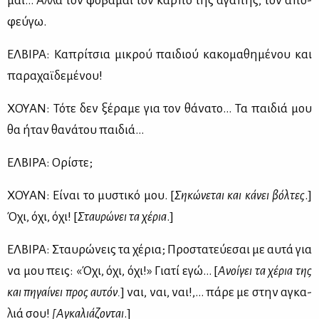
μαι… Αλ­λά τον φο­βά­μαι τον καρ­πό της αγά­πης, τον απο­
φεύ­γω.
ΕΛ­ΒΙ­ΡΑ: Κα­πρί­τσια μι­κρού παι­διού κα­κο­μα­θη­μέ­νου και
πα­ρα­χαϊ­δε­μέ­νου!
ΧΟΥΑΝ: Τό­τε δεν ξέ­ρα­με για τον θά­να­το… Τα παι­διά μου
θα ήταν θα­νά­του παι­διά…
ΕΛ­ΒΙ­ΡΑ: Ορί­στε;
ΧΟΥΑΝ: Εί­ναι το μυ­στι­κό μου. [
Ση­κώ­νε­ται και κά­νει βόλ­τες
.]
Όχι, όχι, όχι! [
Σταυ­ρώ­νει τα χέ­ρια
.]
ΕΛ­ΒΙ­ΡΑ: Σταυ­ρώ­νεις τα χέ­ρια; Προ­στα­τεύ­ε­σαι με αυ­τά για
να μου πεις: «Όχι, όχι, όχι!» Για­τί εγώ… [
Ανοί­γει τα χέ­ρια της
και πη­γαί­νει προς αυ­τόν.
] ναι, ναι, ναι!,… πά­ρε με στην αγκα­
λιά σου!
[Αγκα­λιά­ζο­νται
.]