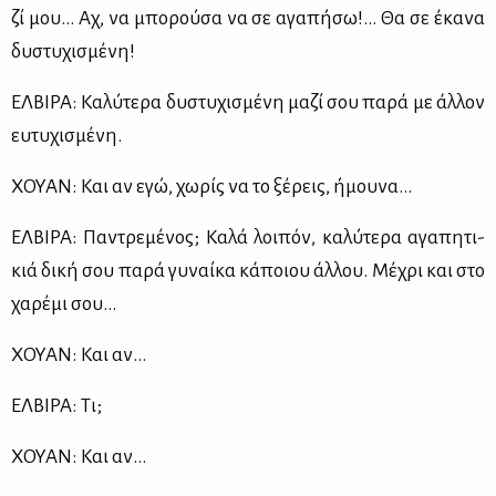
ζί μου… Αχ, να μπο­ρού­σα να σε αγα­πή­σω!... Θα σε έκα­να
δυ­στυ­χι­σμέ­νη!
ΕΛ­ΒΙ­ΡΑ: Κα­λύ­τε­ρα δυ­στυ­χι­σμέ­νη μα­ζί σου πα­ρά με άλ­λον
ευ­τυ­χι­σμέ­νη.
ΧΟΥΑΝ: Και αν εγώ, χω­ρίς να το ξέ­ρεις, ήμου­να…
ΕΛ­ΒΙ­ΡΑ: Πα­ντρε­μέ­νος; Κα­λά λοι­πόν, κα­λύ­τε­ρα αγα­πη­τι­
κιά δι­κή σου πα­ρά γυ­ναί­κα κά­ποιου άλ­λου. Μέ­χρι και στο
χα­ρέ­μι σου…
ΧΟΥΑΝ: Και αν…
ΕΛ­ΒΙ­ΡΑ: Τι;
ΧΟΥΑΝ: Και αν…