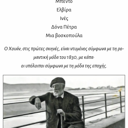
Μπέ­ντο
Ελ­βί­ρα
Ινές
Δό­να Πέ­τρα
Μια βο­σκο­πού­λα
Ο Χουάν, στις πρώ­τες σκη­νές, εί­ναι ντυ­μέ­νος σύμ­φω­να με τη ρο­
μα­ντι­κή μό­δα του 1830, με κά­πα·
οι υπό­λοι­ποι σύμ­φω­να με τη μό­δα της επο­χής.