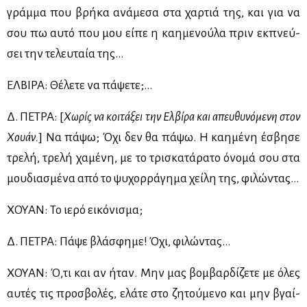
γράμ­μα που βρή­κα ανά­με­σα στα χαρ­τιά της, και για να
σου πω αυ­τό που μου εί­πε η καη­με­νού­λα πριν εκ­πνεύ­
σει την τε­λευ­ταία της…
ΕΛ­ΒΙ­ΡΑ: Θέ­λε­τε να πά­ψε­τε;…
Δ. ΠΕ­ΤΡΑ: [
Χω­ρίς να κοι­τά­ξει την Ελ­βί­ρα και απευ­θυ­νό­με­νη στον
Χουάν.
] Να πά­ψω; Όχι δεν θα πά­ψω. Η καη­μέ­νη έσβη­σε
τρε­λή, τρε­λή χα­μέ­νη, με το τρι­σκα­τά­ρα­το όνο­μά σου στα
μου­δια­σμέ­να από το ψυ­χορ­ρά­γη­μα χεί­λη της, φι­λώ­ντας…
ΧΟΥΑΝ: Το ιε­ρό ει­κό­νι­σμα;
Δ. ΠΕ­ΤΡΑ: Πά­ψε βλά­σφη­με! Όχι, φι­λώ­ντας…
ΧΟΥΑΝ: Ό,τι και αν ήταν. Μην μας βομ­βαρ­δί­ζε­τε με όλες
αυ­τές τις προ­σβο­λές, ελά­τε στο ζη­τού­με­νο και μην βγαί­