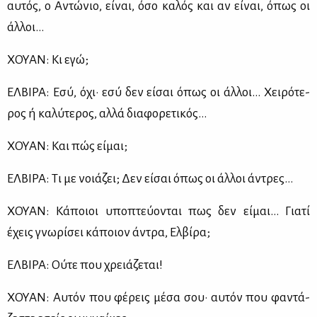
αυ­τός, ο Αντώ­νιο, εί­ναι, όσο κα­λός και αν εί­ναι, όπως οι
άλ­λοι…
ΧΟΥΑΝ: Κι εγώ;
ΕΛ­ΒΙ­ΡΑ: Εσύ, όχι· εσύ δεν εί­σαι όπως οι άλ­λοι… Χει­ρό­τε­
ρος ή κα­λύ­τε­ρος, αλ­λά δια­φο­ρε­τι­κός…
ΧΟΥΑΝ: Και πώς εί­μαι;
ΕΛ­ΒΙ­ΡΑ: Τι με νοιά­ζει; Δεν εί­σαι όπως οι άλ­λοι άντρες…
ΧΟΥΑΝ: Κά­ποιοι υπο­πτεύ­ο­νται πως δεν εί­μαι… Για­τί
έχεις γνω­ρί­σει κά­ποιον άντρα, Ελ­βί­ρα;
ΕΛ­ΒΙ­ΡΑ: Ού­τε που χρειά­ζε­ται!
ΧΟΥΑΝ: Αυ­τόν που φέ­ρεις μέ­σα σου· αυ­τόν που φα­ντά­