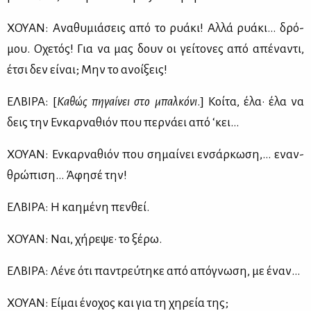
ΧΟΥΑΝ: Ανα­θυ­μιά­σεις από το ρυά­κι! Αλ­λά ρυά­κι… δρό­
μου. Οχε­τός! Για να μας δουν οι γεί­το­νες από απέ­να­ντι,
έτσι δεν εί­ναι; Μην το ανοί­ξεις!
ΕΛ­ΒΙ­ΡΑ: [
Κα­θώς πη­γαί­νει στο μπαλ­κό­νι
.] Κοί­τα, έλα· έλα να
δεις την Εν­καρ­να­θιόν που περ­νά­ει από ‘κει…
ΧΟΥΑΝ: Εν­καρ­να­θιόν που ση­μαί­νει εν­σάρ­κω­ση,… εναν­
θρώ­πι­ση… Άφη­σέ την!
ΕΛ­ΒΙ­ΡΑ: Η καη­μέ­νη πεν­θεί.
ΧΟΥΑΝ: Ναι, χή­ρε­ψε· το ξέ­ρω.
ΕΛ­ΒΙ­ΡΑ: Λέ­νε ότι πα­ντρεύ­τη­κε από από­γνω­ση, με έναν…
ΧΟΥΑΝ: Εί­μαι ένο­χος και για τη χη­ρεία της;