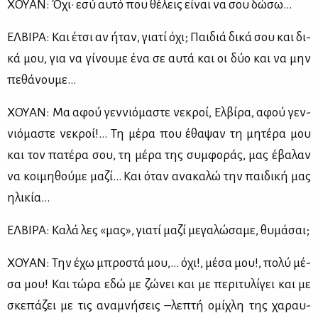
ΧΟΥΑΝ: Όχι· εσύ αυ­τό που θέ­λεις εί­ναι να σου δώ­σω…
ΕΛ­ΒΙ­ΡΑ: Και έτσι αν ήταν, για­τί όχι; Παι­διά δι­κά σου και δι­
κά μου, για να γί­νου­με ένα σε αυ­τά και οι δύο και να μην
πε­θά­νου­με…
ΧΟΥΑΝ: Μα αφού γεν­νιό­μα­στε νε­κροί, Ελ­βί­ρα, αφού γεν­
νιό­μα­στε νε­κροί!... Τη μέ­ρα που έθα­ψαν τη μη­τέ­ρα μου
και τον πα­τέ­ρα σου, τη μέ­ρα της συμ­φο­ράς, μας έβα­λαν
να κοι­μη­θού­με μα­ζί… Και όταν ανα­κα­λώ την παι­δι­κή μας
ηλι­κία…
ΕΛ­ΒΙ­ΡΑ: Κα­λά λες «μας», για­τί μα­ζί με­γα­λώ­σα­με, θυ­μά­σαι;
ΧΟΥΑΝ: Την έχω μπρο­στά μου,… όχι!, μέ­σα μου!, πο­λύ μέ­
σα μου! Και τώ­ρα εδώ με ζώ­νει και με πε­ρι­τυ­λί­γει και με
σκε­πά­ζει με τις ανα­μνή­σεις –λε­πτή ομί­χλη της χα­ραυ­