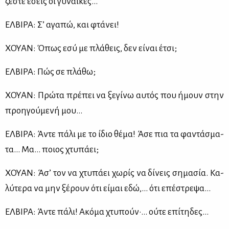
ζε­στε εσείς οι γυ­ναί­κες…
ΕΛ­ΒΙ­ΡΑ: Σ’ αγα­πώ, και φτά­νει!
ΧΟΥΑΝ: Όπως εσύ με πλά­θεις, δεν εί­ναι έτσι;
ΕΛ­ΒΙ­ΡΑ: Πώς σε πλά­θω;
ΧΟΥΑΝ: Πρώ­τα πρέ­πει να ξε­γί­νω αυ­τός που ήμουν στην
προη­γού­με­νή μου…
ΕΛ­ΒΙ­ΡΑ: Άντε πά­λι με το ίδιο θέ­μα! Άσε πια τα φα­ντά­σμα­
τα… Μα… ποιος χτυ­πά­ει;
ΧΟΥΑΝ: Άσ’ τον να χτυ­πά­ει χω­ρίς να δί­νεις ση­μα­σία. Κα­
λύ­τε­ρα να μην ξέ­ρουν ότι εί­μαι εδώ,… ότι επέ­στρε­ψα…
ΕΛ­ΒΙ­ΡΑ: Άντε πά­λι! Ακό­μα χτυ­πούν·… ού­τε επί­τη­δες…