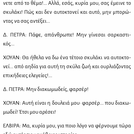
νε­τε από το θέ­μα!... Αλ­λά, εσάς, κυ­ρία μου, σας έμει­νε το
σκυ­λά­κι! Πώς και δεν αυ­το­κτο­νεί και αυ­τό, μην μπο­ρώ­
ντας να σας αντέ­ξει…
Δ. ΠΕ­ΤΡΑ: Πά­ψε, απάν­θρω­πε! Μην γί­νε­σαι σαρ­κα­στι­
κός…
ΧΟΥΑΝ: Θα ήθε­λα να δω ένα τέ­τοιο σκυ­λά­κι να αυ­το­κτο­
νεί… από αη­δία για αυ­τή τη σκύ­λα ζωή και ουρ­λιά­ζο­ντας
επι­κή­δειες ελε­γεί­ες!...
Δ. ΠΕ­ΤΡΑ: Μην δια­κω­μω­δείς, φαρ­σέρ!
ΧΟΥΑΝ: Αυ­τή εί­ναι η δου­λειά μου· φαρ­σέρ… που δια­κω­
μω­δεί! Έτσι μου αρέ­σει!
ΕΛ­ΒΙ­ΡΑ: Μα, κυ­ρία μου, για ποιο λό­γο να φέρ­νου­με τώ­ρα