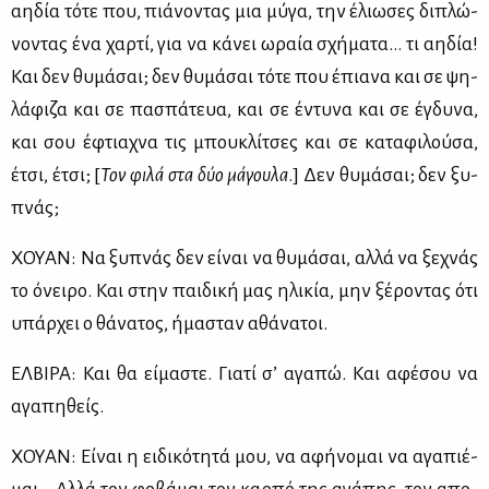
αη­δία τό­τε που, πιά­νο­ντας μια μύ­γα, την έλιω­σες δι­πλώ­
νο­ντας ένα χαρ­τί, για να κά­νει ωραία σχή­μα­τα… τι αη­δία!
Και δεν θυ­μά­σαι; δεν θυ­μά­σαι τό­τε που έπια­να και σε ψη­
λά­φι­ζα και σε πα­σπά­τευα, και σε έντυ­να και σε έγδυ­να,
και σου έφτια­χνα τις μπου­κλί­τσες και σε κα­τα­φι­λού­σα,
έτσι, έτσι; [
Τον φι­λά στα δύο μά­γου­λα
.] Δεν θυ­μά­σαι; δεν ξυ­
πνάς;
ΧΟΥΑΝ: Να ξυ­πνάς δεν εί­ναι να θυ­μά­σαι, αλ­λά να ξε­χνάς
το όνει­ρο. Και στην παι­δι­κή μας ηλι­κία, μην ξέ­ρο­ντας ότι
υπάρ­χει ο θά­να­τος, ήμα­σταν αθά­να­τοι.
ΕΛ­ΒΙ­ΡΑ: Και θα εί­μα­στε. Για­τί σ’ αγα­πώ. Και αφέ­σου να
αγα­πη­θείς.
ΧΟΥΑΝ: Εί­ναι η ει­δι­κό­τη­τά μου, να αφή­νο­μαι να αγα­πιέ­