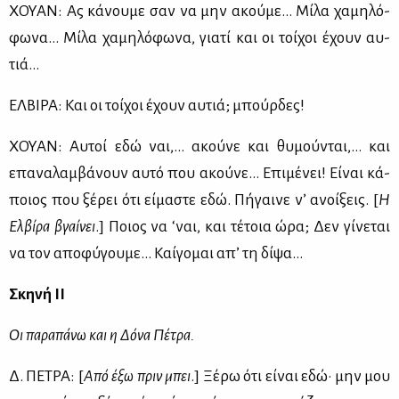
ΧΟΥΑΝ: Ας κά­νου­με σαν να μην ακού­με… Μί­λα χα­μη­λό­
φω­να… Μί­λα χα­μη­λό­φω­να, για­τί και οι τοί­χοι έχουν αυ­
τιά…
ΕΛ­ΒΙ­ΡΑ: Και οι τοί­χοι έχουν αυ­τιά; μπούρ­δες!
ΧΟΥΑΝ: Αυ­τοί εδώ ναι,… ακού­νε και θυ­μού­νται,… και
επα­να­λαμ­βά­νουν αυ­τό που ακού­νε… Επι­μέ­νει! Εί­ναι κά­
ποιος που ξέ­ρει ότι εί­μα­στε εδώ. Πή­γαι­νε ν’ ανοί­ξεις. [
Η
Ελ­βί­ρα βγαί­νει
.] Ποιος να ‘ναι, και τέ­τοια ώρα; Δεν γί­νε­ται
να τον απο­φύ­γου­με… Καί­γο­μαι απ’ τη δί­ψα…
Σκη­νή ΙΙ
Οι πα­ρα­πά­νω και η Δό­να Πέ­τρα.
Δ. ΠΕ­ΤΡΑ: [
Από έξω πριν μπει
.] Ξέ­ρω ότι εί­ναι εδώ· μην μου