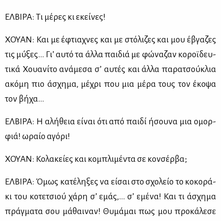
ΕΛ­ΒΙ­ΡΑ: Τι μέ­ρες κι εκεί­νες!
ΧΟΥΑΝ: Και με έφτια­χνες και με στό­λι­ζες και μου έβγα­ζες
τις μύ­ξες… Γι’ αυ­τό τα άλ­λα παι­διά με φώ­να­ζαν κο­ροϊ­δευ­
τι­κά Χουα­νί­το ανά­με­σα σ’ αυ­τές και άλ­λα πα­ρα­τσού­κλια
ακό­μη πιο άσχη­μα, μέ­χρι που μια μέ­ρα τους τον έκο­ψα
τον βή­χα…
ΕΛ­ΒΙ­ΡΑ: Η αλή­θεια εί­ναι ότι από παι­δί ήσου­να μια ομορ­
φιά! ωραίο αγό­ρι!
ΧΟΥΑΝ: Κο­λα­κεί­ες και κο­μπλι­μέ­ντα σε κον­σέρ­βα;
ΕΛ­ΒΙ­ΡΑ: Όμως κα­τέ­λη­ξες να εί­σαι στο σχο­λείο το κο­κο­ρά­
κι του κο­τε­τσιού χά­ρη σ’ εμάς,… σ’ εμέ­να! Και τι άσχη­μα
πράγ­μα­τα σου μά­θαι­ναν! Θυ­μά­μαι πως μου προ­κά­λε­σε