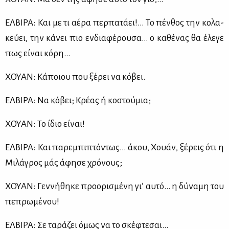
ΕΛ­ΒΙ­ΡΑ: Και με τι αέ­ρα περ­πα­τά­ει!... Το πέν­θος την κο­λα­
κεύ­ει, την κά­νει πιο εν­δια­φέ­ρου­σα… ο κα­θέ­νας θα έλε­γε
πως εί­ναι κό­ρη…
ΧΟΥΑΝ: Κά­ποιου που ξέ­ρει να κό­βει.
ΕΛ­ΒΙ­ΡΑ: Να κό­βει; Κρέ­ας ή κο­στού­μια;
ΧΟΥΑΝ: Το ίδιο εί­ναι!
ΕΛ­ΒΙ­ΡΑ: Και πα­ρε­μπι­πτό­ντως… άκου, Χουάν, ξέ­ρεις ότι η
Μι­λά­γρος μάς άφη­σε χρό­νους;
ΧΟΥΑΝ: Γεν­νή­θη­κε προ­ο­ρι­σμέ­νη γι’ αυ­τό… η δύ­να­μη του
πε­πρω­μέ­νου!
ΕΛ­ΒΙ­ΡΑ: Σε τα­ρά­ζει όμως να το σκέ­φτε­σαι…