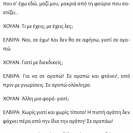
που σ’ έχω εδώ, μα­ζί μου, μα­κριά από τη φού­ρια που σα­
στί­ζει…
ΧΟΥΑΝ: Τι με έχεις; με έχεις λες;
ΕΛ­ΒΙ­ΡΑ: Ναι, σε έχω! Και δεν θα σε αφή­σω, για­τί σε αγα­
πώ.
ΧΟΥΑΝ: Για­τί με διεκ­δι­κείς;
ΕΛ­ΒΙ­ΡΑ: Για να σε αγα­πώ! Σε αγα­πώ και φτά­νει!, από
πριν με γνω­ρί­σεις. Σε αγα­πώ ολό­κλη­ρο.
ΧΟΥΑΝ: Άλ­λη μια φο­ρά: για­τί;
ΕΛ­ΒΙ­ΡΑ: Χω­ρίς για­τί και χω­ρίς τί­πο­τα! Η πι­στή αγά­πη δεν
ψά­χνει πέ­ρα από την ίδια την αγά­πη! Σε αγα­πάω!