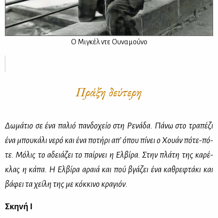
O Mι­γκέλ ντε Ου­να­μού­νο
Πράξη δεύτερη
Δω­μά­τιο σε ένα πα­λιό παν­δο­χείο στη Ρε­νά­δα. Πά­νω στο τρα­πέ­ζι
ένα μπου­κά­λι νε­ρό και ένα πο­τή­ρι απ’ όπου πί­νει ο Χουάν πό­τε-πό­
τε. Μό­λις το αδειά­ζει το παίρ­νει η Ελ­βί­ρα. Στην πλά­τη της κα­ρέ­
κλας η κά­πα. Η Ελ­βί­ρα αραιά και πού βγά­ζει ένα κα­θρε­φτά­κι και
βά­φει τα χεί­λη της με κόκ­κι­νο κρα­γιόν.
Σκη­νή Ι