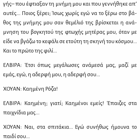
γής– που έφτια­ξαν τη μνή­μη μου και που γεν­νή­θη­κε απ’
αυ­τές… Ποιος ξέ­ρει; Ίσως χω­ρίς εγώ να το ξέ­ρω στο βά­
θος της μνή­μης μου σαν θε­μέ­λιό της βρί­σκε­ται η ανά­
μνη­ση του βο­γκη­τού της φτω­χής μη­τέ­ρας μου, όταν με
εί­δε να βγά­ζω το κε­φά­λι σε ετού­τη τη σκη­νή του κό­σμου…
Και το πρώ­το της φι­λί…
ΕΛ­ΒΙ­ΡΑ: Έτσι όπως με­γά­λω­σες ανά­με­σά μας, μα­ζί με
εμάς, εγώ, η αδερ­φή μου, η αδερ­φή σου…
ΧΟΥΑΝ: Καη­μέ­νη Ρό­ζα!
ΕΛ­ΒΙ­ΡΑ: Καη­μέ­νη; για­τί; Καη­μέ­νοι εμείς! Έπαι­ζες στα
παι­χνί­δια μας…
ΧΟΥΑΝ: Ναι, στα σπι­τά­κια… Εγώ συ­νή­θως ήμου­να το
παι­δί σου…