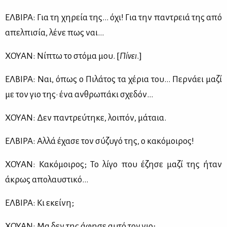
ΕΛ­ΒΙ­ΡΑ: Για τη χη­ρεία της… όχι! Για την πα­ντρειά της από
απελ­πι­σία, λέ­νε πως ναι…
ΧΟΥΑΝ: Νί­πτω το στό­μα μου. [
Πί­νει
.]
ΕΛ­ΒΙ­ΡΑ: Ναι, όπως ο Πι­λά­τος τα χέ­ρια του… Περ­νά­ει μα­ζί
με τον γιο της· ένα αν­θρω­πά­κι σχε­δόν…
ΧΟΥΑΝ: Δεν πα­ντρεύ­τη­κε, λοι­πόν, μά­ταια.
ΕΛ­ΒΙ­ΡΑ: Αλ­λά έχα­σε τον σύ­ζυ­γό της, ο κα­κό­μοι­ρος!
ΧΟΥΑΝ: Κα­κό­μοι­ρος; Το λί­γο που έζη­σε μα­ζί της ήταν
άκρως απο­λαυ­στι­κό…
ΕΛ­ΒΙ­ΡΑ: Κι εκεί­νη;
ΧΟΥΑΝ: Μα δεν της άφη­σε αυ­τό τον γιο;…