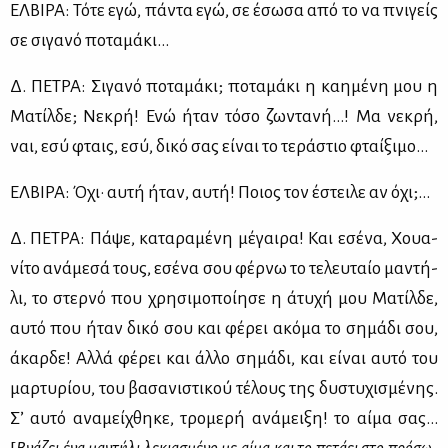
ΕΛ­ΒΙ­ΡΑ: Τό­τε εγώ, πά­ντα εγώ, σε έσω­σα από το να πνι­γείς
σε σι­γα­νό πο­τα­μά­κι…
Δ. ΠΕ­ΤΡΑ: Σι­γα­νό πο­τα­μά­κι; πο­τα­μά­κι η καη­μέ­νη μου η
Μα­τίλ­δε; Νε­κρή! Ενώ ήταν τό­σο ζω­ντα­νή…! Μα νε­κρή,
ναι, εσύ φταις, εσύ, δι­κό σας εί­ναι το τε­ρά­στιο φταί­ξι­μο…
ΕΛ­ΒΙ­ΡΑ: Όχι· αυ­τή ήταν, αυ­τή! Ποιος τον έστει­λε αν όχι;…
Δ. ΠΕ­ΤΡΑ: Πά­ψε, κα­τα­ρα­μέ­νη μέ­γαι­ρα! Και εσέ­να, Χουα­
νί­το ανά­με­σά τους, εσέ­να σου φέρ­νω το τε­λευ­ταίο μα­ντή­
λι, το στερ­νό που χρη­σι­μο­ποί­η­σε η άτυ­χή μου Μα­τίλ­δε,
αυ­τό που ήταν δι­κό σου και φέ­ρει ακό­μα το ση­μά­δι σου,
άκαρ­δε! Αλ­λά φέ­ρει και άλ­λο ση­μά­δι, και εί­ναι αυ­τό του
μαρ­τυ­ρί­ου, του βα­σα­νι­στι­κού τέ­λους της δυ­στυ­χι­σμέ­νης.
Σ’ αυ­τό ανα­μεί­χθη­κε, τρο­με­ρή ανά­μει­ξη! το αί­μα σας…