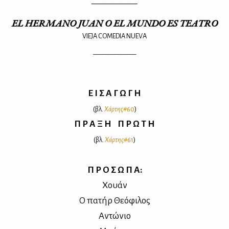
EL HERMANO JUAN O EL MUNDO ES TEATRO
VIEJA COMEDIA NUEVA
______________
Ε Ι Σ Α Γ Ω Γ Η
(βλ.
Χάρ­της
#60
)
Π Ρ Α Ξ Η Π Ρ Ω Τ Η
(βλ.
Χάρ­της
#61
)
Π Ρ Ο Σ Ω Π Α:
Χουάν
Ο πα­τήρ Θε­ό­φι­λος
Αντώ­νιο