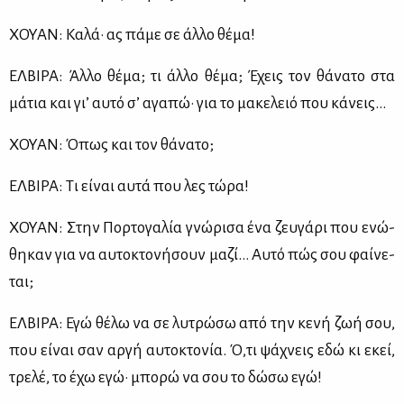
ΧΟΥΑΝ: Κα­λά· ας πά­με σε άλ­λο θέ­μα!
ΕΛ­ΒΙ­ΡΑ: Άλ­λο θέ­μα; τι άλ­λο θέ­μα; Έχεις τον θά­να­το στα
μά­τια και γι’ αυ­τό σ’ αγα­πώ· για το μα­κε­λειό που κά­νεις…
ΧΟΥΑΝ: Όπως και τον θά­να­το;
ΕΛ­ΒΙ­ΡΑ: Τι εί­ναι αυ­τά που λες τώ­ρα!
ΧΟΥΑΝ: Στην Πορ­το­γα­λία γνώ­ρι­σα ένα ζευ­γά­ρι που ενώ­
θη­καν για να αυ­το­κτο­νή­σουν μα­ζί… Αυ­τό πώς σου φαί­νε­
ται;
ΕΛ­ΒΙ­ΡΑ: Εγώ θέ­λω να σε λυ­τρώ­σω από την κε­νή ζωή σου,
που εί­ναι σαν αρ­γή αυ­το­κτο­νία. Ό,τι ψά­χνεις εδώ κι εκεί,
τρε­λέ, το έχω εγώ· μπο­ρώ να σου το δώ­σω εγώ!