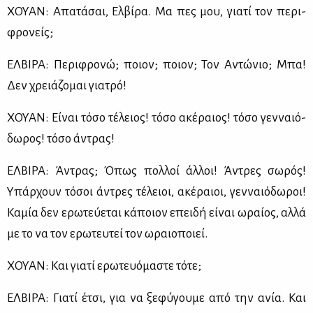
ΧΟΥΑΝ: Απα­τά­σαι, Ελ­βί­ρα. Μα πες μου, για­τί τον πε­ρι­
φρο­νείς;
ΕΛ­ΒΙ­ΡΑ: Πε­ρι­φρο­νώ; ποιον; ποιον; Τον Αντώ­νιο; Μπα!
Δεν χρειά­ζο­μαι για­τρό!
ΧΟΥΑΝ: Εί­ναι τό­σο τέ­λειος! τό­σο ακέ­ραιος! τό­σο γεν­ναιό­
δω­ρος! τό­σο άντρας!
ΕΛ­ΒΙ­ΡΑ: Άντρας; Όπως πολ­λοί άλ­λοι! Άντρες σω­ρός!
Υπάρ­χουν τό­σοι άντρες τέ­λειοι, ακέ­ραιοι, γεν­ναιό­δω­ροι!
Κα­μία δεν ερω­τεύ­ε­ται κά­ποιον επει­δή εί­ναι ωραί­ος, αλ­λά
με το να τον ερω­τευ­τεί τον ωραιο­ποιεί.
ΧΟΥΑΝ: Και για­τί ερω­τευό­μα­στε τό­τε;
ΕΛ­ΒΙ­ΡΑ: Για­τί έτσι, για να ξε­φύ­γου­με από την ανία. Και