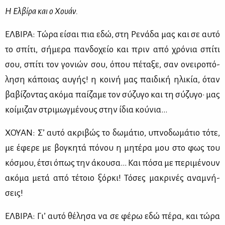
Η Ελ­βί­ρα και ο Χουάν.
ΕΛ­ΒΙ­ΡΑ: Τώ­ρα εί­σαι πια εδώ, στη Ρε­νά­δα μας και σε αυ­τό
το σπί­τι, σή­με­ρα παν­δο­χείο και πριν από χρό­νια σπί­τι
σου, σπί­τι τον γο­νιών σου, όπου πέ­τα­ξε, σαν ονει­ρο­πό­
λη­ση κά­ποιας αυ­γής! η κοι­νή μας παι­δι­κή ηλι­κία, όταν
βα­βί­ζο­ντας ακό­μα παί­ζα­με τον σύ­ζυ­γο και τη σύ­ζυ­γο· μας
κοί­μι­ζαν στρι­μωγ­μέ­νους στην ίδια κού­νια…
ΧΟΥΑΝ: Σ’ αυ­τό ακρι­βώς το δω­μά­τιο, υπνο­δω­μά­τιο τό­τε,
με έφε­ρε με βο­γκη­τά πό­νου η μη­τέ­ρα μου στο φως του
κό­σμου, έτσι όπως την άκου­σα… Και πό­σα με πε­ρι­μέ­νουν
ακό­μα με­τά από τέ­τοιο ξόρ­κι! Τό­σες μα­κρι­νές ανα­μνή­
σεις!
ΕΛ­ΒΙ­ΡΑ: Γι’ αυ­τό θέ­λη­σα να σε φέ­ρω εδώ πέ­ρα, και τώ­ρα