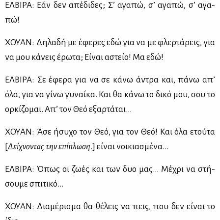
ΕΛ­ΒΙ­ΡΑ: Εάν δεν απέ­δι­δες; Σ’ αγα­πώ, σ’ αγα­πώ, σ’ αγα­
πώ!
ΧΟΥΑΝ: Δη­λα­δή με έφε­ρες εδώ για να με φλερ­τά­ρεις, για
να μου κά­νεις έρω­τα; Εί­ναι αστείο! Μα εδώ!
ΕΛ­ΒΙ­ΡΑ: Σε έφε­ρα για να σε κά­νω άντρα και, πά­νω απ’
όλα, για να γί­νω γυ­ναί­κα. Και θα κά­νω το δι­κό μου, σου το
ορ­κί­ζο­μαι. Απ’ τον Θεό εξαρ­τά­ται…
ΧΟΥΑΝ: Άσε ήσυ­χο τον Θεό, για τον Θεό! Και όλα ετού­τα
[
Δεί­χνο­ντας την επί­πλω­ση
.] εί­ναι νοι­κια­σμέ­να…
ΕΛ­ΒΙ­ΡΑ: Όπως οι ζω­ές και των δυο μας… Μέ­χρι να στή­
σου­με σπι­τι­κό…
ΧΟΥΑΝ: Δια­μέ­ρι­σμα θα θέ­λεις να πεις, που δεν εί­ναι το