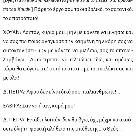
[
Βγά­ζει ένα μα­ντή­λι λε­κια­σμέ­νο με αί­μα και το πε­τά­ει στο πρό­σω­
πο του Χουάν.
] Πά­ρε το έρ­γο σου το δια­βο­λι­κό, το σα­τα­νι­κό,
το απο­τρό­παιο!
ΧΟΥΑΝ: Λοι­πόν, κυ­ρία μου, μην με κά­νε­τε να μι­λή­σω και
να σας πω ποιος ανά­γκα­σε την καη­μέ­νη την κό­ρη σας να
αυ­το­κτο­νή­σει· μην με κά­νε­τε να μι­λή­σω, σας το επα­να­
λαμ­βά­νω… Αυ­τό πρέ­πει να τε­λειώ­σει εδώ, και αμέ­σως
τώ­ρα θα φύ­γε­τε απ’ αυ­τό το σπί­τι… με το σκυ­λά­κι σας και
με όλα!
Δ. ΠΕ­ΤΡΑ: Αφού δεν εί­ναι δι­κό σου, πα­λιάν­θρω­πε!...
ΕΛ­ΒΙ­ΡΑ: Σαν να ήταν, κυ­ρά μου!
Δ. ΠΕ­ΤΡΑ: Εντά­ξει λοι­πόν, δεν θα βγω, όχι, μέ­χρι να ακού­
σε­τε όλη τη φρι­κτή αλή­θεια της υπό­θε­σης… ο Θε­ός…