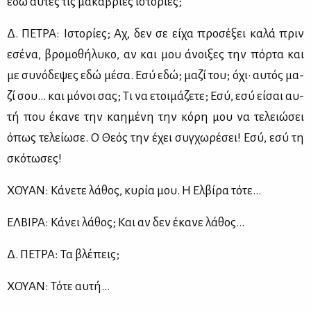
εδώ αυ­τές τις μα­κά­βριες ιστο­ρί­ες;
Δ. ΠΕ­ΤΡΑ: Ιστο­ρί­ες; Αχ, δεν σε εί­χα προ­σέ­ξει κα­λά πριν
εσέ­να, βρο­μο­θή­λυ­κο, αν και μου άνοι­ξες την πόρ­τα και
με συ­νό­δε­ψες εδώ μέ­σα. Εσύ εδώ; μα­ζί του; όχι· αυ­τός μα­
ζί σου… και μό­νοι σας; Τι να ετοι­μά­ζε­τε; Εσύ, εσύ εί­σαι αυ­
τή που έκα­νε την καη­μέ­νη την κό­ρη μου να τε­λειώ­σει
όπως τε­λεί­ω­σε. Ο Θε­ός την έχει συγ­χω­ρέ­σει! Εσύ, εσύ τη
σκό­τω­σες!
ΧΟΥΑΝ: Κά­νε­τε λά­θος, κυ­ρία μου. Η Ελ­βί­ρα τό­τε…
ΕΛ­ΒΙ­ΡΑ: Κά­νει λά­θος; Και αν δεν έκα­νε λά­θος…
Δ. ΠΕ­ΤΡΑ: Τα βλέ­πεις;
ΧΟΥΑΝ: Τό­τε αυ­τή…