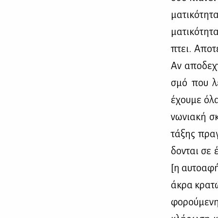
μα­τι­κό­τη­
μα­τι­κό­τη­
πτει. Απο­τε
Αν απο­δε­χ
σμό που λέ­
έχου­με όλα
νω­νια­κή σ
τά­ξης πραγ­
δο­νται σε έ
[η αυ­το­α­φ
άκρα κρα­τώ
φο­ρού­με­νη