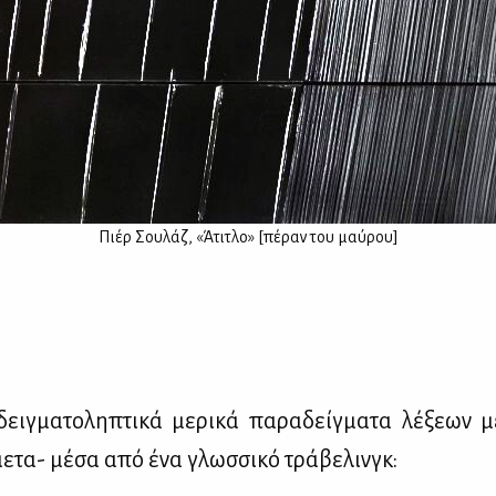
Πιέρ Σου­λάζ, «Άτι­τλο» [πέ­ραν του μαύ­ρου]
ειγ­μα­το­λη­πτι­κά με­ρι­κά πα­ρα­δείγ­μα­τα λέ­ξε­ων 
ε­τα- μέ­σα από ένα γλωσ­σι­κό τρά­βε­λινγκ: