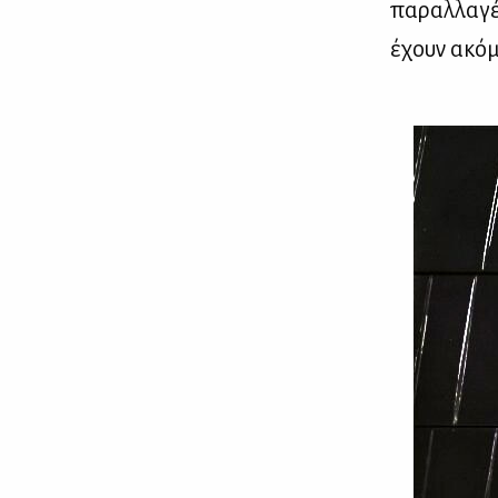
πα­ραλ­λα­γ
έχουν ακό­μ