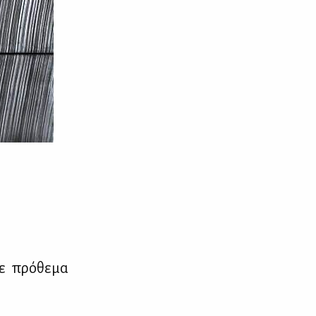
με πρό­θε­μα