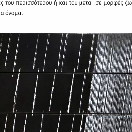
ές του πε­ρισ­σό­τε­ρου ή και του με­τα- σε μορ­φές ζ
α όνο­μα.