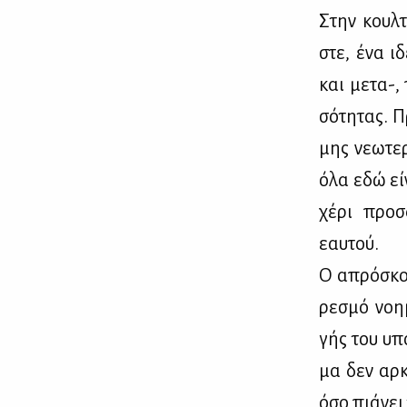
Στην κουλ­
στε, ένα ιδε
και με­τα-,
σό­τη­τας. 
μης νε­ω­τε­
όλα εδώ εί­
χέ­ρι προ­σ
εαυ­τού.
Ο απρό­σκο­
ρε­σμό νοη­
γής του υπο
μα δεν αρ­κ
όσο πιά­νει