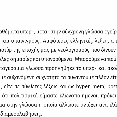
­θέ­μα­τα υπερ-, με­τα- στην σύγ­χρο­νη γλώσ­σα εγεί­
 και υπαι­νιγ­μούς. Αμ­φό­τε­ρες ελ­λη­νι­κές λέ­ξεις α
μο­τίφ της επο­χής μας με νε­ο­λο­γι­σμούς που δί­νου
λ­λες ση­μα­σί­ες και υπο­νο­ού­με­να. Μπο­ρού­με να πού
πα­γκό­σμια γλώσ­σα προη­γή­θη­κε το υπερ- και ακο­
με αυ­ξα­νό­με­νη συ­χνό­τη­τα τα συ­να­ντού­με πλέ­ον εί­τ
α, εί­τε σε σύν­θε­τες λέ­ξεις και ως hyper, meta, post
 ότι πο­λι­τι­σμι­κά εί­μα­στε κλω­νο­ποι­η­με­νοι, πρό­κε
σμα στην γλώσ­σα η οποία άλ­λω­στε αντέ­χει ανα­πλά­
δια­με­σο­λα­βή­σεις.