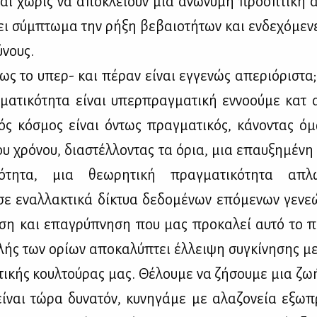
αι χω­ρίς να απο­κλεί­ουν μια ανώ­νυ­μη προ­ο­πτι­κή αρ­
ι σύμ­πτω­μα την ρή­ξη βε­βαιο­τή­των και εν­δε­χό­με­νε
ύ­νους.
 το υπερ- και πέ­ραν εί­ναι εγ­γε­νώς απε­ριό­ρι­στα
α­τι­κό­τη­τα εί­ναι υπερ­πραγ­μα­τι­κή εν­νο­ού­με κατ
κός κό­σμος εί­ναι όντως πραγ­μα­τι­κός, κά­νο­ντας 
ου χρό­νου, δια­στέλ­λο­ντας τα όρια, μια επαυ­ξη­μέ­νη
κό­τη­τα, μια θε­ω­ρη­τι­κή πραγ­μα­τι­κό­τη­τα απ
ε εναλ­λα­κτι­κά δί­κτυα δε­δο­μέ­νων επό­με­νων γε­νε­
­ση και επα­γρύ­πνη­ση που μας προ­κα­λεί αυ­τό το π
λής των ορί­ων απο­κα­λύ­πτει έλ­λει­ψη συ­γκί­νη­σης μ
στι­κής κουλ­τού­ρας μας. Θέ­λου­με να ζή­σου­με μια ζ
ί­ναι τώ­ρα δυ­να­τόν, κυ­νη­γά­με με αλα­ζο­νεία εξω­πρ