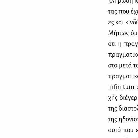
κλή­ρω­ση κ
τας που έχε
ες και κιν­δ
Μή­πως όμως
ότι η πραγ­μ
πραγ­μα­τι­
στο με­τά τ
πραγ­μα­τι­
infinitum σ
χής διέ­γερ
της δια­στο­
της ηδο­νι­
αυ­τό που ε