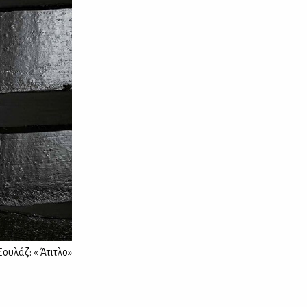
Σουλάζ: « Άτιτλο»