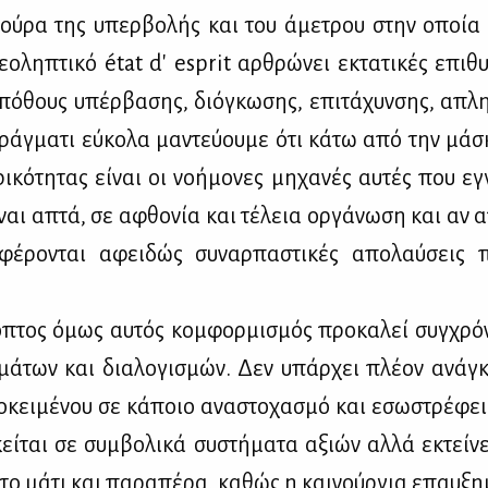
τού­ρα της υπερ­βο­λής και του άμε­τρου στην οποία 
­ο­λη­πτι­κό état d' esprit αρ­θρώ­νει εκτα­τι­κές επι­θ
 πό­θους υπέρ­βα­σης, διό­γκω­σης, επι­τά­χυν­σης, απλη
Πράγ­μα­τι εύ­κο­λα μα­ντεύ­ου­με ότι κά­τω από την μά­
ρι­κό­τη­τας εί­ναι οι νο­ή­μο­νες μη­χα­νές αυ­τές που εγ
ναι απτά, σε αφθο­νία και τέ­λεια ορ­γά­νω­ση και αν 
φέ­ρο­νται αφει­δώς συ­ναρ­πα­στι­κές απο­λαύ­σεις π
πτος όμως αυ­τός κομ­φορ­μι­σμός προ­κα­λεί συγ­χρό
μά­των και δια­λο­γι­σμών. Δεν υπάρ­χει πλέ­ον ανά­
­κει­μέ­νου σε κά­ποιο ανα­στο­χα­σμό και εσω­στρέ­φε
εί­ται σε συμ­βο­λι­κά συ­στή­μα­τα αξιών αλ­λά εκτεί­νε
 το μά­τι και πα­ρα­πέ­ρα, κα­θώς η και­νούρ­για επαυ­ξη