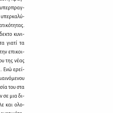
 η υπερ­πραγ­
ς υπερ­κα­λύ­
τι­κό­τη­τας.
ε­κτο κυ­νι­
τα για­τί τα
την επι­κοι­
ου της νέ­ας
μα. Ενώ ερεί­
μαι­νό­με­νου
α­σία του στα
ν σε μια δι­
ά­λε και ολο­