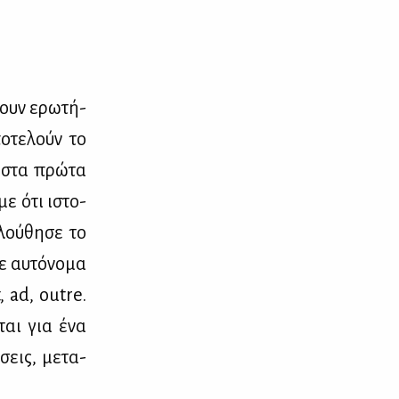
ρουν ερω­τή­
πο­τε­λούν το
ν στα πρώ­τα
­με ότι ιστο­
λού­θη­σε το
ε αυ­τό­νο­μα
, ad, outre.
ι­ται για ένα
σεις, με­τα­