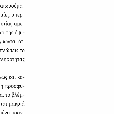
αιω­ρού­μα­
υ­μί­ες υπερ-
­στί­ας αμε­
σκα της όψι­
­γυώ­νται ότι
απλώ­σεις το
λη­ρό­τη­τας
­νως και κο­
γκη προ­σφυ­
ια, το βλέμ­
­ται μα­κριά
­μέ­νη πραγ­