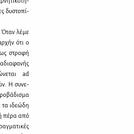
νη­τι­κό­τη­
ς δυ­στο­πί­
; Όταν λέ­με
 αρ­χήν ότι ο
όμως στρο­φή
 αδια­φα­νής
λώ­νε­ται ad
ών. Η συ­νε­
ρο­βά­δι­σμα
ε τα ιδε­ώ­δη
ωή πέ­ρα από
αγ­μα­τι­κές