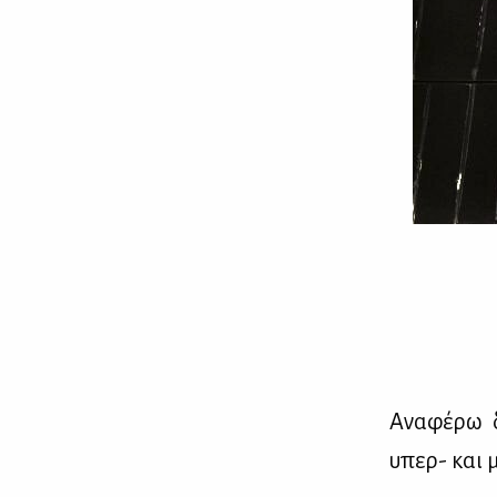
Ανα­φέ­ρω δ
υπερ- και μ