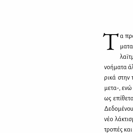
Τ
α προ
μα­τα
λαϊ­τ
νο­ή­μα­τα ά
ρι­κά στην 
με­τα-, ενώ 
ως επί­θε­τ
Δε­δο­μέ­νου
νέο λά­κτι­
τρο­πές και 