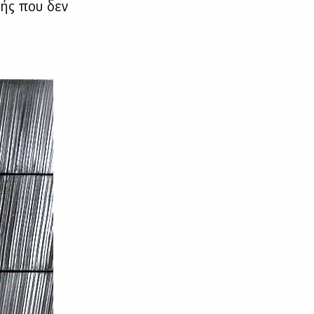
ω­ής που δεν