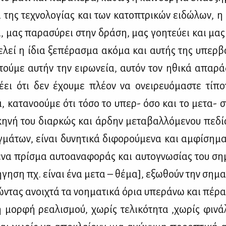
τα της τε­χνο­λο­γί­ας και των κα­το­πτρι­κών ει­δώ­λων,
τα, μας πα­ρα­σύ­ρει στην δρά­ση, μας γοη­τεύ­ει και μα
­λεί η ίδια ξε­πέ­ρα­σμα ακό­μα και αυ­τής της υπερ­βα­
τού­με αυ­τήν την ει­ρω­νεία, αυ­τόν τον ηθι­κά απα­ρά­δ
ει ότι δεν έχου­με πλέ­ον να ονει­ρευό­μα­στε τί­πο­
, κα­τα­νο­ού­με ότι τό­σο το υπερ- όσο και το με­τα- σ
κη­νή του διαρ­κώς και άρ­δην με­τα­βαλ­λό­με­νου πε­δί­
μά­των, εί­ναι δυ­νη­τι­κά δι­φο­ρού­με­να και αμ­φί­ση­
να πρί­σμα αυ­το­α­να­φο­ράς και αυ­το­γνω­σί­ας του ση­
ή­γη­ση πχ. εί­ναι ένα με­τα – θέ­μα], εξω­θούν την ση­μ
­ντας ανοι­χτά τα νοη­μα­τι­κά όρια υπε­ρά­νω και πέ­ρα
 μορ­φή ρε­α­λι­σμού, χω­ρίς τε­λι­κό­τη­τα ,χω­ρίς φι­ν