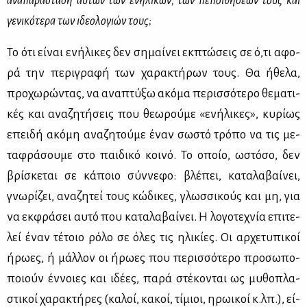
ανα­πα­ρά­στα­ση αυ­τών των ενη­λί­κων, των πε­ποι­θή­σε­ών τους και
γε­νι­κό­τε­ρα των ιδε­ο­λο­γιών τους;
Το ότι εί­ναι ενή­λι­κες δεν ση­μαί­νει εκ­πτώ­σεις σε ό,τι αφο­
ρά την πε­ρι­γρα­φή των χα­ρα­κτή­ρων τους. Θα ήθε­λα,
προ­χω­ρώ­ντας, να ανα­πτύ­ξω ακό­μα πε­ρισ­σό­τε­ρο θε­μα­τι­
κές και ανα­ζη­τή­σεις που θε­ω­ρού­με «ενή­λι­κες», κυ­ρί­ως
επει­δή ακό­μη ανα­ζη­τού­με έναν σω­στό τρό­πο να τις με­
τα­φρά­σου­με στο παι­δι­κό κοι­νό. Το οποίο, ωστό­σο, δεν
βρί­σκε­ται σε κά­ποιο σύν­νε­φο: βλέ­πει, κα­τα­λα­βαί­νει,
γνω­ρί­ζει, ανα­ζη­τεί τους κώ­δι­κες, γλωσ­σι­κούς και μη, για
να εκ­φρά­σει αυ­τό που κα­τα­λα­βαί­νει. Η λο­γο­τε­χνία επι­τε­
λεί έναν τέ­τοιο ρό­λο σε όλες τις ηλι­κί­ες. Οι αρ­χε­τυ­πι­κοί
ήρω­ες, ή μάλ­λον οι ήρω­ες που πε­ρισ­σό­τε­ρο προ­σω­πο­
ποιούν έν­νοιες και ιδέ­ες, πα­ρά στέ­κο­νται ως μυ­θο­πλα­
στι­κοί χα­ρα­κτή­ρες (κα­λοί, κα­κοί, τί­μιοι, ηρω­ι­κοί κ.λπ.), εί­