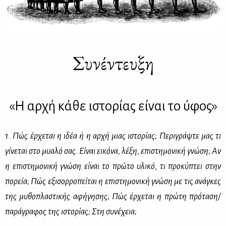
Συνέντευξη
«Η αρχή κάθε ιστορίας είναι το ύφος»
1. Πώς έρ­χε­ται η ιδέα ή η αρ­χή μιας ιστο­ρί­ας; Πε­ρι­γράψ­τε μας τι
γί­νε­ται στο μυα­λό σας. Εί­ναι ει­κό­να, λέ­ξη, επι­στη­μο­νι­κή γνώ­ση; Αν
η επι­στη­μο­νι­κή γνώ­ση εί­ναι το πρώ­το υλι­κό, τι προ­κύ­πτει στην
πο­ρεία; Πώς εξι­σορ­ρο­πεί­ται η επι­στη­μο­νι­κή γνώ­ση με τις ανά­γκες
της μυ­θο­πλα­στι­κής αφή­γη­σης; Πώς έρ­χε­ται η πρώ­τη πρό­τα­ση/
πα­ρά­γρα­φος της ιστο­ρί­ας; Στη συ­νέ­χεια;