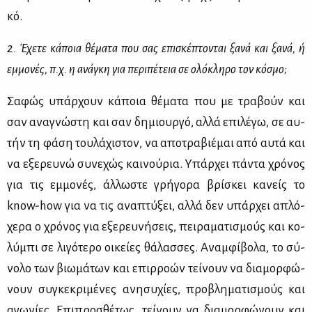
κό.
2. Έχε­τε κά­ποια θέ­μα­τα που σας επι­σκέ­πτο­νται ξα­νά και ξα­νά, ή
εμ­μο­νές, π.χ. η ανά­γκη για πε­ρι­πέ­τεια σε ολό­κλη­ρο τον κό­σμο;
Σα­φώς υπάρ­χουν κά­ποια θέ­μα­τα που με τρα­βούν και
σαν ανα­γνώ­στη και σαν δη­μιουρ­γό, αλ­λά επι­λέ­γω, σε αυ­
τήν τη φά­ση του­λά­χι­στον, να απο­τρα­βιέ­μαι από αυ­τά και
να εξε­ρευ­νώ συ­νε­χώς και­νού­ρια. Υπάρ­χει πά­ντα χρό­νος
για τις εμ­μο­νές, άλ­λω­στε γρή­γο­ρα βρί­σκει κα­νείς το
know-how για να τις ανα­πτύ­ξει, αλ­λά δεν υπάρ­χει απλό­
χε­ρα ο χρό­νος για εξε­ρευ­νή­σεις, πει­ρα­μα­τι­σμούς και κο­
λύ­μπι σε λι­γό­τε­ρο οι­κεί­ες θά­λασ­σες. Αναμ­φί­βο­λα, το σύ­
νο­λο των βιω­μά­των και επιρ­ρο­ών τεί­νουν να δια­μορ­φώ­
νουν συ­γκε­κρι­μέ­νες ανη­συ­χί­ες, προ­βλη­μα­τι­σμούς και
αγω­νί­ες. Επι­προ­σθέ­τως, τεί­νουν να δια­μορ­φώ­νουν και