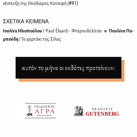
#91)
νέ­ντευ­ξη της Θε­ο­δώ­ρας Κα­τσι­φή (
ΣΧΕΤΙΚΑ ΚΕΙΜΕΝΑ
Ιου­λί­τα Ηλιο­πού­λου
/ Paul Éluard - Φτε­ρου­δε­λί­τσα
Παυ­λί­να Πα­
μπού­δη
/ Το χαρ­τά­κι της Σί­λας
αυτόν το μήνα οι εκδότες προτείνουν: