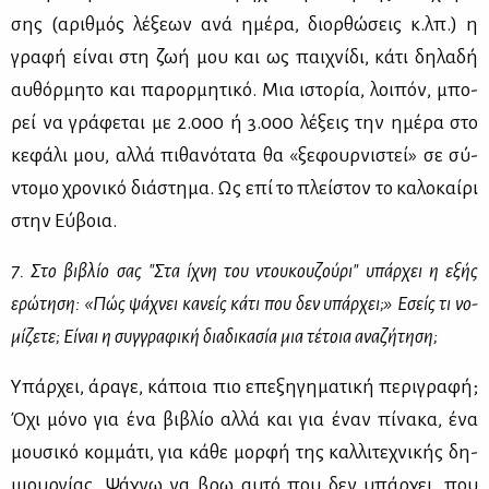
σης (αριθ­μός λέ­ξε­ων ανά ημέ­ρα, διορ­θώ­σεις κ.λπ.) η
γρα­φή εί­ναι στη ζωή μου και ως παι­χνί­δι, κά­τι δη­λα­δή
αυ­θόρ­μη­το και πα­ρορ­μη­τι­κό. Μια ιστο­ρία, λοι­πόν, μπο­
ρεί να γρά­φε­ται με 2.000 ή 3.000 λέ­ξεις την ημέ­ρα στο
κε­φά­λι μου, αλ­λά πι­θα­νό­τα­τα θα «ξε­φουρ­νι­στεί» σε σύ­
ντο­μο χρο­νι­κό διά­στη­μα. Ως επί το πλεί­στον το κα­λο­καί­ρι
στην Εύ­βοια.
7. Στο βι­βλίο σας "Στα ίχνη του ντου­κου­ζού­ρι" υπάρ­χει η εξής
ερώ­τη­ση: «Πώς ψά­χνει κα­νείς κά­τι που δεν υπάρ­χει;» Εσείς τι νο­
μί­ζε­τε; Εί­ναι η συγ­γρα­φι­κή δια­δι­κα­σία μια τέ­τοια ανα­ζή­τη­ση;
Υπάρ­χει, άρα­γε, κά­ποια πιο επε­ξη­γη­μα­τι­κή πε­ρι­γρα­φή;
Όχι μό­νο για ένα βι­βλίο αλ­λά και για έναν πί­να­κα, ένα
μου­σι­κό κομ­μά­τι, για κά­θε μορ­φή της καλ­λι­τε­χνι­κής δη­
μιουρ­γί­ας. Ψά­χνω να βρω αυ­τό που δεν υπάρ­χει, που