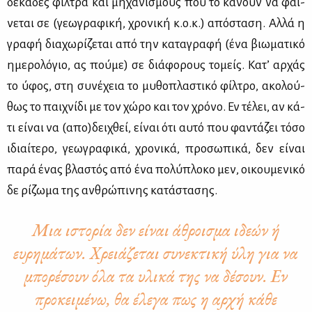
δε­κά­δες φίλ­τρα και μη­χα­νι­σμούς που το κά­νουν να φαί­
νε­ται σε (γε­ω­γρα­φι­κή, χρο­νι­κή κ.ο.κ.) από­στα­ση. Αλ­λά η
γρα­φή δια­χω­ρί­ζε­ται από την κα­τα­γρα­φή (ένα βιω­μα­τι­κό
ημε­ρο­λό­γιο, ας πού­με) σε διά­φο­ρους το­μείς. Κα­τ’ αρ­χάς
το ύφος, στη συ­νέ­χεια το μυ­θο­πλα­στι­κό φίλ­τρο, ακο­λού­
θως το παι­χνί­δι με τον χώ­ρο και τον χρό­νο. Εν τέ­λει, αν κά­
τι εί­ναι να (απο)δει­χθεί, εί­ναι ότι αυ­τό που φα­ντά­ζει τό­σο
ιδιαί­τε­ρο, γε­ω­γρα­φι­κά, χρο­νι­κά, προ­σω­πι­κά, δεν εί­ναι
πα­ρά ένας βλα­στός από ένα πο­λύ­πλο­κο μεν, οι­κου­με­νι­κό
δε ρί­ζω­μα της αν­θρώ­πι­νης κα­τά­στα­σης.
Μια ιστορία δεν είναι άθροισμα ιδεών ή
ευρημάτων. Χρειάζεται συνεκτική ύλη για να
μπορέσουν όλα τα υλικά της να δέσουν. Εν
προκειμένω, θα έλεγα πως η αρχή κάθε