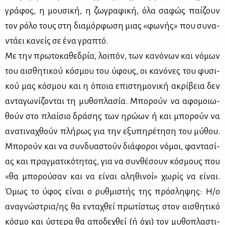
γρά­φος, η μου­σι­κή, η ζω­γρα­φι­κή, όλα σα­φώς παί­ζουν
τον ρό­λο τους στη δια­μόρ­φω­ση μιας «φω­νής» που συ­να­
ντά­ει κα­νείς σε ένα γρα­πτό.
Με την πρω­το­κα­θε­δρία, λοι­πόν, των κα­νό­νων και νό­μων
του αι­σθη­τι­κού κό­σμου του ύφους, οι κα­νό­νες του φυ­σι­
κού μας κό­σμου και η όποια επι­στη­μο­νι­κή ακρί­βεια δεν
αντα­γω­νί­ζο­νται τη μυ­θο­πλα­σία. Μπο­ρούν να αφο­μοιω­
θούν στο πλαί­σιο δρά­σης των ηρώ­ων ή και μπο­ρούν να
ανα­τι­να­χθούν πλή­ρως για την εξυ­πη­ρέ­τη­ση του μύ­θου.
Μπο­ρούν και να συν­δυα­στούν διά­φο­ροι νό­μοι, φα­ντα­σί­
ας και πραγ­μα­τι­κό­τη­τας, για να συν­θέ­σουν κό­σμους που
«θα μπο­ρού­σαν και να εί­ναι αλη­θι­νοί» χω­ρίς να εί­ναι.
Όμως το ύφος εί­ναι ο ρυθ­μι­στής της πρό­σλη­ψης: Η/ο
ανα­γνώ­στρια/ης θα εντα­χθεί πρω­τί­στως στον αι­σθη­τι­κό
κό­σμο και ύστε­ρα θα απο­δε­χθεί (ή όχι) τον μυ­θο­πλα­στι­