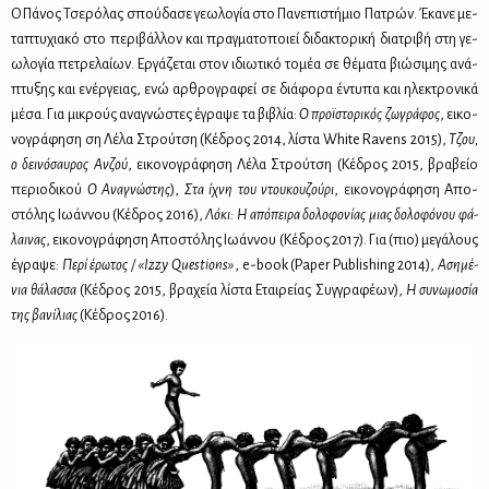
Ο Πά­νος Τσε­ρό­λας σπού­δα­σε γε­ω­λο­γία στο Πα­νε­πι­στή­μιο Πα­τρών. Έκα­νε με­
τα­πτυ­χια­κό στο πε­ρι­βάλ­λον και πραγ­μα­το­ποιεί δι­δα­κτο­ρι­κή δια­τρι­βή στη γε­
ω­λο­γία πε­τρε­λαί­ων. Ερ­γά­ζε­ται στον ιδιω­τι­κό το­μέα σε θέ­μα­τα βιώ­σι­μης ανά­
πτυ­ξης και ενέρ­γειας, ενώ αρ­θρο­γρα­φεί σε διά­φο­ρα έντυ­πα και ηλε­κτρο­νι­κά
μέ­σα. Για μι­κρούς ανα­γνώ­στες έγρα­ψε τα βι­βλία:
Ο προϊ­στο­ρι­κός ζω­γρά­φος
, ει­κο­
νο­γρά­φη­ση ση Λέ­λα Στρού­τση (Κέ­δρος 2014, λί­στα White Ravens 2015),
Τζου,
ο δει­νό­σαυ­ρος Αν­ζού
, ει­κο­νο­γρά­φη­ση Λέ­λα Στρού­τση (Κέ­δρος 2015, βρα­βείο
πε­ριο­δι­κού
Ο Ανα­γνώ­στης
),
Στα ίχνη του ντου­κου­ζού­ρι
, ει­κο­νο­γρά­φη­ση Απο­
στό­λης Ιω­άν­νου (Κέ­δρος 2016),
Λό­κι: Η από­πει­ρα δο­λο­φο­νί­ας μιας δο­λο­φό­νου φά­
λαι­νας
, ει­κο­νο­γρά­φη­ση Απο­στό­λης Ιω­άν­νου (Κέ­δρος 2017). Για (πιο) με­γά­λους
έγρα­ψε:
Πε­ρί έρω­τος / «
Izzy
Questions
»
, e-book (Paper Publishing 2014),
Αση­μέ­
νια θά­λασ­σα
(Κέ­δρος 2015, βρα­χεία λί­στα Εται­ρεί­ας Συγ­γρα­φέ­ων),
Η συ­νω­μο­σία
της βα­νί­λιας
(Κέ­δρος 2016).