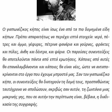
Ο για­πω­νέ­ζι­κος κή­πος εί­ναι ίσως ένα από τα πιο δο­μη­μέ­να εί­δη
κή­πων. Πρέ­πει απα­ραι­τή­τως να πε­ριέ­χει επτά στοι­χεία: νε­ρό, πέ­
τρες και άμ­μο, γέ­φυ­ρες, πέ­τρι­να φα­νά­ρια και γούρ­νες, φρά­κτες
και πύ­λες, άν­θη και δέ­ντρα, και ψά­ρια. Οι πα­ρού­σες συ­νε­ντεύ­ξεις
θα απο­τε­λού­νται πά­ντα από επτά ερω­τή­σεις. Κά­ποιες από αυ­τές
θα επα­να­λαμ­βά­νο­νται και κά­ποιες θα εί­ναι νέ­ες, ώστε να αντα­πο­
κρί­νο­νται στο έρ­γο που έχου­με μπρο­στά μας. Σαν τον για­πω­νέ­ζι­κο
κή­πο, οι συ­νε­ντεύ­ξεις θα δια­τη­ρούν τη δο­μή τους, προ­σπα­θώ­ντας
ταυ­τό­χρο­να να απο­δώ­σουν, ακρι­βώς σαν αυ­τόν, τη ζω­ντά­νια μιας
μα­κρι­νής γης, που σε αυ­τήν την πε­ρί­πτω­ση εί­ναι, βέ­βαια, η δια­δι­
κα­σία της συγ­γρα­φής.