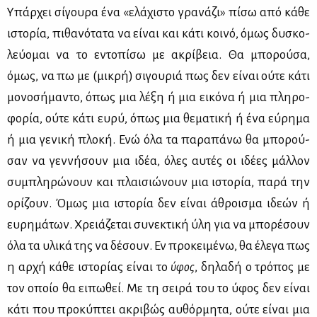
Υπάρ­χει σί­γου­ρα ένα «ελά­χι­στο γρα­νά­ζι» πί­σω από κά­θε
ιστο­ρία, πι­θα­νό­τα­τα να εί­ναι και κά­τι κοι­νό, όμως δυ­σκο­
λεύ­ο­μαι να το εντο­πί­σω με ακρί­βεια. Θα μπο­ρού­σα,
όμως, να πω με (μι­κρή) σι­γου­ριά πως δεν εί­ναι ού­τε κά­τι
μο­νο­σή­μα­ντο, όπως μια λέ­ξη ή μια ει­κό­να ή μια πλη­ρο­
φο­ρία, ού­τε κά­τι ευ­ρύ, όπως μια θε­μα­τι­κή ή ένα εύ­ρη­μα
ή μια γε­νι­κή πλο­κή. Ενώ όλα τα πα­ρα­πά­νω θα μπο­ρού­
σαν να γεν­νή­σουν μια ιδέα, όλες αυ­τές οι ιδέ­ες μάλ­λον
συ­μπλη­ρώ­νουν και πλαι­σιώ­νουν μια ιστο­ρία, πα­ρά την
ορί­ζουν. Όμως μια ιστο­ρία δεν εί­ναι άθροι­σμα ιδε­ών ή
ευ­ρη­μά­των. Χρειά­ζε­ται συ­νε­κτι­κή ύλη για να μπο­ρέ­σουν
όλα τα υλι­κά της να δέ­σουν. Εν προ­κει­μέ­νω, θα έλε­γα πως
η αρ­χή κά­θε ιστο­ρί­ας εί­ναι το
ύφος
, δη­λα­δή ο τρό­πος με
τον οποίο θα ει­πω­θεί. Με τη σει­ρά του το ύφος δεν εί­ναι
κά­τι που προ­κύ­πτει ακρι­βώς αυ­θόρ­μη­τα, ού­τε εί­ναι μια