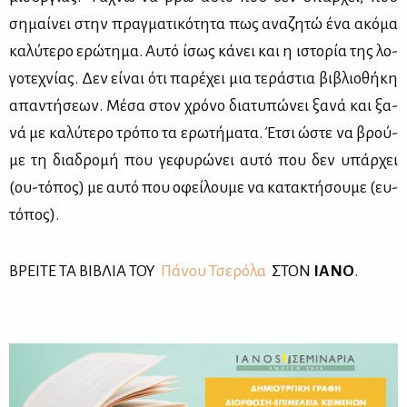
ση­μαί­νει στην πραγ­μα­τι­κό­τη­τα πως ανα­ζη­τώ ένα ακό­μα
κα­λύ­τε­ρο ερώ­τη­μα. Αυ­τό ίσως κά­νει και η ιστο­ρία της λο­
γο­τε­χνί­ας. Δεν εί­ναι ότι πα­ρέ­χει μια τε­ρά­στια βι­βλιο­θή­κη
απα­ντή­σε­ων. Μέ­σα στον χρό­νο δια­τυ­πώ­νει ξα­νά και ξα­
νά με κα­λύ­τε­ρο τρό­πο τα ερω­τή­μα­τα. Έτσι ώστε να βρού­
με τη δια­δρο­μή που γε­φυ­ρώ­νει αυ­τό που δεν υπάρ­χει
(ου-τό­πος) με αυ­τό που οφεί­λου­με να κα­τα­κτή­σου­με (ευ-
τό­πος).
ΒΡΕΙ­ΤΕ ΤΑ ΒΙ­ΒΛΙΑ ΤΟΥ
Πά­νου Τσε­ρό­λα
ΣΤΟΝ
ΙΑ­ΝΟ
.