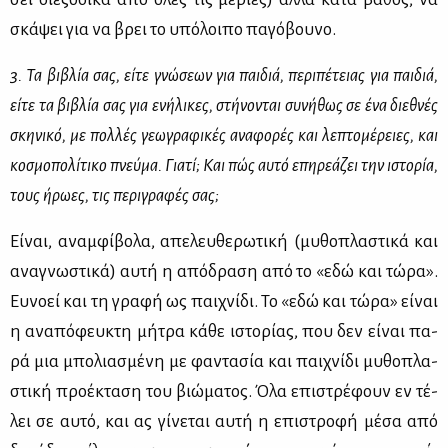
σκά­ψει για να βρει το υπό­λοι­πο πα­γό­βου­νο.
3. Τα βι­βλία σας, εί­τε γνώ­σε­ων για παι­διά, πε­ρι­πέ­τειας για παι­διά,
εί­τε τα βι­βλία σας για ενή­λι­κες, στή­νο­νται συ­νή­θως σε ένα διε­θνές
σκη­νι­κό, με πολ­λές γε­ω­γρα­φι­κές ανα­φο­ρές και λε­πτο­μέ­ρειες, και
κο­σμο­πο­λί­τι­κο πνεύ­μα. Για­τί; Και πώς αυ­τό επη­ρε­ά­ζει την ιστο­ρία,
τους ήρω­ες, τις πε­ρι­γρα­φές σας;
Εί­ναι, αναμ­φί­βο­λα, απε­λευ­θε­ρω­τι­κή (μυ­θο­πλα­στι­κά και
ανα­γνω­στι­κά) αυ­τή η από­δρα­ση από το «εδώ και τώ­ρα».
Ευ­νο­εί και τη γρα­φή ως παι­χνί­δι. Το «εδώ και τώ­ρα» εί­ναι
η ανα­πό­φευ­κτη μή­τρα κά­θε ιστο­ρί­ας, που δεν εί­ναι πα­
ρά μια μπο­λια­σμέ­νη με φα­ντα­σία και παι­χνί­δι μυ­θο­πλα­
στι­κή προ­έ­κτα­ση του βιώ­μα­τος. Όλα επι­στρέ­φουν εν τέ­
λει σε αυ­τό, και ας γί­νε­ται αυ­τή η επι­στρο­φή μέ­σα από