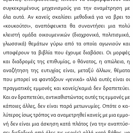
συ­γκε­κρι­μέ­νους μη­χα­νι­σμούς για την ανα­μέ­τρη­ση με
όλα αυ­τά. Αν κα­νείς σκα­λί­σει με­θο­δι­κά για να βρει το
«κου­κού­τσι», ανα­πό­φευ­κτα θα συ­να­ντή­σει μια πο­λύ
κλει­στή ομά­δα οι­κου­με­νι­κών (δια­χρο­νι­κά, πο­λι­τι­σμι­κά,
γλωσ­σι­κά) θε­μά­των γύ­ρω από τα οποία αγω­νιούν και
υπο­φέ­ρουν τα βι­βλία που έχου­με δια­βά­σει. Οι μορ­φές
και δια­δρο­μές της επι­θυ­μί­ας, ο θά­να­τος, η απώ­λεια, η
ανα­ζή­τη­ση της ευ­τυ­χί­ας εί­ναι, με­τα­ξύ άλ­λων, θέ­μα­τα
που μπο­ρεί να φα­ντά­ζουν «γε­νι­κά» αλ­λά αυ­τές εί­ναι οι
πραγ­μα­τι­κές εμ­μο­νές και κα­νείς/κα­μιά δεν δρα­πε­τεύ­ει.
Και αν δρα­πε­τεύ­ει, αντι­κα­θι­στώ­ντας αυ­τές τις εμ­μο­νές με
κά­ποιες άλ­λες, δεν εί­ναι πα­ρά με­τω­νυ­μί­ες. Οπό­τε ο κα­
λύ­τε­ρος ίσως τρό­πος να ανα­με­τρη­θεί κα­νείς με μια εμ­μο­
νή δεν εί­ναι μια άσκη­ση κα­τά πλά­τος (να την ανα­πτύσ­
σει διε­ξο­δι­κά από όλες τις με­ριές) αλ­λά κα­τά βά­θος, να