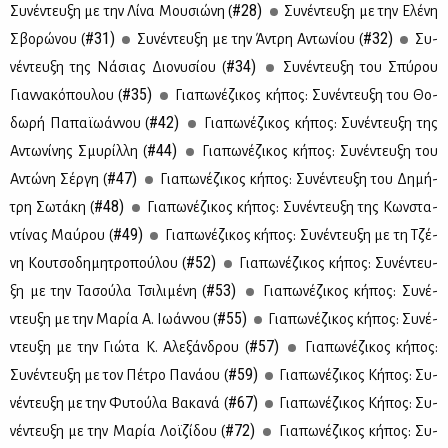
#28)
Συ­νέ­ντευ­ξη με την Λί­να Μου­σιώ­νη (
Συ­νέ­ντευ­ξη με την Ελέ­νη
#31)
#32)
Σβο­ρώ­νου (
Συ­νέ­ντευ­ξη με την Άντρη Αντω­νί­ου (
Συ­
#34)
νέ­ντευ­ξη της Νά­σιας Διο­νυ­σί­ου (
Συ­νέ­ντευ­ξη του Σπύ­ρου
#35)
Γιαν­να­κό­που­λου (
Για­πω­νέ­ζι­κος κή­πος: Συ­νέ­ντευ­ξη του Θο­
#42)
δω­ρή Πα­παϊ­ω­άν­νου (
Για­πω­νέ­ζι­κος κή­πος: Συ­νέ­ντευ­ξη της
#44)
Αντω­νί­νης Σμυ­ρίλ­λη (
Για­πω­νέ­ζι­κος κή­πος: Συ­νέ­ντευ­ξη του
#47)
Αντώ­νη Σέρ­γη (
Για­πω­νέ­ζι­κος κή­πος: Συ­νέ­ντευ­ξη του Δη­μή­
#48)
τρη Σω­τά­κη (
Για­πω­νέ­ζι­κος κή­πος: Συ­νέ­ντευ­ξη της Κων­στα­
#49)
ντί­νας Μαύ­ρου (
Για­πω­νέ­ζι­κος κή­πος: Συ­νέ­ντευ­ξη με τη Τζέ­
#52)
νη Κου­τσο­δη­μη­τρο­πού­λου (
Για­πω­νέ­ζι­κος κή­πος: Συ­νέ­ντευ­
#53)
ξη με την Τα­σού­λα Τσι­λι­μέ­νη (
Για­πω­νέ­ζι­κος κή­πος: Συ­νέ­
#55)
ντευ­ξη με την Μα­ρία A. Ιω­άν­νου (
Για­πω­νέ­ζι­κος κή­πος: Συ­νέ­
#57)
ντευ­ξη με την Γιώ­τα Κ. Αλε­ξάν­δρου (
Για­πω­νέ­ζι­κος κή­πος:
#59)
Συ­νέ­ντευ­ξη με τον Πέ­τρο Πα­νά­ου (
Για­πω­νέ­ζι­κος Κή­πος: Συ­
#67)
νέ­ντευ­ξη με την Φυ­τού­λα Βα­κα­νά (
Για­πω­νέ­ζι­κος Κή­πος: Συ­
#72)
νέ­ντευ­ξη με την Μα­ρία Λοϊ­ζί­δου (
Για­πω­νέ­ζι­κος κή­πος: Συ­