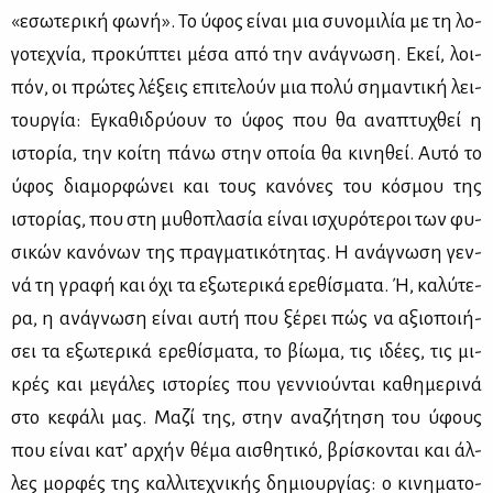
«εσω­τε­ρι­κή φω­νή». Το ύφος εί­ναι μια συ­νο­μι­λία με τη λο­
γο­τε­χνία, προ­κύ­πτει μέ­σα από την ανά­γνω­ση. Εκεί, λοι­
πόν, οι πρώ­τες λέ­ξεις επι­τε­λούν μια πο­λύ ση­μα­ντι­κή λει­
τουρ­γία: Εγκα­θι­δρύ­ουν το ύφος που θα ανα­πτυ­χθεί η
ιστο­ρία, την κοί­τη πά­νω στην οποία θα κι­νη­θεί. Αυ­τό το
ύφος δια­μορ­φώ­νει και τους κα­νό­νες του κό­σμου της
ιστο­ρί­ας, που στη μυ­θο­πλα­σία εί­ναι ισχυ­ρό­τε­ροι των φυ­
σι­κών κα­νό­νων της πραγ­μα­τι­κό­τη­τας. Η ανά­γνω­ση γεν­
νά τη γρα­φή και όχι τα εξω­τε­ρι­κά ερε­θί­σμα­τα. Ή, κα­λύ­τε­
ρα, η ανά­γνω­ση εί­ναι αυ­τή που ξέ­ρει πώς να αξιο­ποι­ή­
σει τα εξω­τε­ρι­κά ερε­θί­σμα­τα, το βί­ω­μα, τις ιδέ­ες, τις μι­
κρές και με­γά­λες ιστο­ρί­ες που γεν­νιού­νται κα­θη­με­ρι­νά
στο κε­φά­λι μας. Μα­ζί της, στην ανα­ζή­τη­ση του ύφους
που εί­ναι κα­τ’ αρ­χήν θέ­μα αι­σθη­τι­κό, βρί­σκο­νται και άλ­
λες μορ­φές της καλ­λι­τε­χνι­κής δη­μιουρ­γί­ας: ο κι­νη­μα­το­