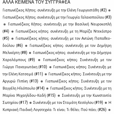
ΑΛΛΑ ΚΕΙΜΕΝΑ ΤΟΥ ΣΥΓΓΡΑΦΕΑ
#2)
Για­πω­νέ­ζι­κος Κή­πος: συ­νέ­ντευ­ξη με την Ελέ­νη Γε­ωρ­γο­στά­θη (
#3)
Για­πω­νέ­ζι­κος Κή­πος: συ­νέ­ντευ­ξη με την Γε­ωρ­γία Γα­λα­νο­πού­λου (
Για­πω­νέ­ζι­κος Κή­πος: συ­νέ­ντευ­ξη με την Βα­σι­λι­κή Νευ­ρο­κο­πλή
#4)
(
Για­πω­νέ­ζι­κος κή­πος: συ­νέ­ντευ­ξη με τη Μα­ρί­ζα Ντε­κά­στρο
#5)
(
Για­πω­νέ­ζι­κος κή­πος: συ­νέ­ντευ­ξη με τον Αντώ­νη Πα­πα­θε­ο­
#6)
δού­λου (
Για­πω­νέ­ζι­κος κή­πος: συ­νέ­ντευ­ξη με τον Δη­μή­τρη
#8)
Με­λι­κέρ­τη (
Για­πω­νέ­ζι­κος κή­πος: συ­νέ­ντευ­ξη με την Δή­μη­τρα
#9)
Χα­ρα­λά­μπους (
Για­πω­νέ­ζι­κος κή­πος: Συ­νέ­ντευ­ξη με τον
#10)
Γιώρ­γο Πα­να­γιω­τά­κη (
Για­πω­νέ­ζι­κος κή­πος: Συ­νέ­ντευ­ξη με
#11)
την Ελέ­νη Κα­τσα­μά (
Για­πω­νέ­ζι­κος κή­πος: Συ­νέ­ντευ­ξη με την
#13)
Αρ­γυ­ρώ Πι­πί­νη (
Για­πω­νέ­ζι­κος κή­πος: Συ­νέ­ντευ­ξη με τον
#14)
Βαγ­γέ­λη Ηλιό­που­λο (
Για­πω­νέ­ζι­κος κή­πος: Συ­νέ­ντευ­ξη με τη
#15)
Μα­ρί­να Μι­χαη­λί­δου-Κα­δή (
Συ­νέ­ντευ­ξη με την Κων­στα­ντία
#17)
#19)
Σω­τη­ρί­ου (
Συ­νέ­ντευ­ξη με τον Στα­μά­τη Κε­σό­γλου (
Η
#26)
Κυ­πρια­κή Παι­δι­κή Λο­γο­τε­χνία: Τι εί­ναι; Τι θέ­λει; Πού πά­ει; (