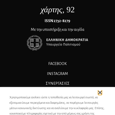
χάρτης
, 92
ΙSSN 2732-8279
Με την υποστήριξη και την αιγίδα
FACEBOOK
INSTAGRAM
ΣΥΝΕΡΓΑΣΊΕΣ
ΔΙΑΦΗΜΙΣΗ
Χρησιμοποιούμε cookies ώστε η τοποθεσία μας να λειτουργεί σωστά, να
ΕΠΙΚΟΙΝΩΝΙΑ
εξατομικεύουμε περιεχόμενο και διαφημίσεις, να παρέχουμε λειτουργίες
μέσων κοινωνικής δικτύωσης και να αναλύουμε την κυκλοφορία μας. Επίσης,
ΣΥΝΤΕΛΕΣΤΕΣ
κοινοποιούμε πληροφορίες σχετικά με την από μέρους σας χρήση της