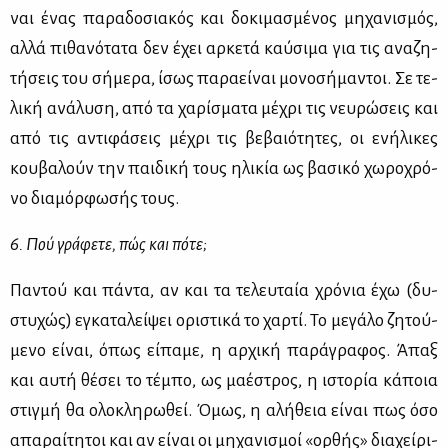
ναι ένας πα­ρα­δο­σια­κός και δο­κι­μα­σμέ­νος μη­χα­νι­σμός,
αλ­λά πι­θα­νό­τα­τα δεν έχει αρ­κε­τά καύ­σι­μα για τις ανα­ζη­
τή­σεις του σή­με­ρα, ίσως πα­ρα­εί­ναι μο­νο­σή­μα­ντοι. Σε τε­
λι­κή ανά­λυ­ση, από τα χα­ρί­σμα­τα μέ­χρι τις νευ­ρώ­σεις και
από τις αντι­φά­σεις μέ­χρι τις βε­βαιό­τη­τες, οι ενή­λι­κες
κου­βα­λούν την παι­δι­κή τους ηλι­κία ως βα­σι­κό χω­ρο­χρό­
νο δια­μόρ­φω­σής τους.
6. Πού γρά­φε­τε, πώς και πό­τε;
Πα­ντού και πά­ντα, αν και τα τε­λευ­ταία χρό­νια έχω (δυ­
στυ­χώς) εγκα­τα­λεί­ψει ορι­στι­κά το χαρ­τί. Το με­γά­λο ζη­τού­
με­νο εί­ναι, όπως εί­πα­με, η αρ­χι­κή πα­ρά­γρα­φος. Άπαξ
και αυ­τή θέ­σει το τέ­μπο, ως μα­έ­στρος, η ιστο­ρία κά­ποια
στιγ­μή θα ολο­κλη­ρω­θεί. Όμως, η αλή­θεια εί­ναι πως όσο
απα­ραί­τη­τοι και αν εί­ναι οι μη­χα­νι­σμοί «ορ­θής» δια­χεί­ρι­