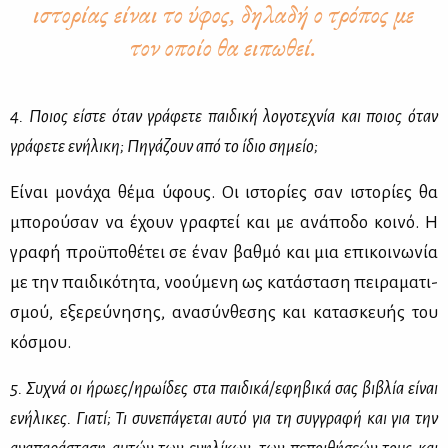
ιστορίας είναι το ύφος, δηλαδή ο τρόπος με
τον οποίο θα ειπωθεί.
4. Ποιος εί­στε όταν γρά­φε­τε παι­δι­κή λο­γο­τε­χνία και ποιος όταν
γρά­φε­τε ενή­λι­κη; Πη­γά­ζουν από το ίδιο ση­μείο;
Εί­ναι μο­νά­χα θέ­μα ύφους. Οι ιστο­ρί­ες σαν ιστο­ρί­ες θα
μπο­ρού­σαν να έχουν γρα­φτεί και με ανά­πο­δο κοι­νό. Η
γρα­φή προ­ϋ­πο­θέ­τει σε έναν βαθ­μό και μια επι­κοι­νω­νία
με την παι­δι­κό­τη­τα, νο­ού­με­νη ως κα­τά­στα­ση πει­ρα­μα­τι­
σμού, εξε­ρεύ­νη­σης, ανα­σύν­θε­σης και κα­τα­σκευ­ής του
κό­σμου.
5. Συ­χνά οι ήρω­ες/ηρω­ί­δες στα παι­δι­κά/εφη­βι­κά σας βι­βλία εί­ναι
ενή­λι­κες. Για­τί; Τι συ­νε­πά­γε­ται αυ­τό για τη συγ­γρα­φή και για την