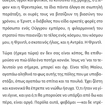
αδέ­ξιοι, υγροί και φυ­τι­κοί, τα κο­τσά­νια της βρο­χής, o Στέ­
φαν και η Φρε­ντε­ρί­κε, τα ίδια πά­ντα άλο­γα σε σιω­πη­λή
πα­ρά­τα­ξη, οι ου­ρές τους να βι­τσί­ζουν τη βια­σύ­νη του
χρό­νου, o Έρνστ, ο διά­βο­λος που εί­δα αρ­κε­τές φο­ρές στο
πρό­σω­πο ενός Ούγ­γρου εμπό­ρου, η φι­λαρ­μο­νι­κή του
στρα­τού που παια­νί­ζει το τέ­λος ενός κό­σμου, του κό­σμου
μου, η Φρι­ντλ, o σκο­τει­νός ήλιος, και η Αντρέα. Η Φρι­ντλ.
Τώ­ρα (ήρε­μα τώ­ρα) αν δεν σας εί­ναι κό­πος, θα επι­θυ­
μού­σα να πιώ άλ­λο ένα πο­τή­ρι κο­νιάκ. Ίσως να ’ναι το τε­
λευ­ταίο για σή­με­ρα, μπο­ρεί και όχι. Εί­ναι τέ­λη Μα­ΐ­ου,
αγα­πάω αλη­θι­νά το φως αυ­τής της πό­λης που με υπο­βα­
στά­ζει, όπως αγα­πάω τα σπί­τια και τα που­λιά. Έχει ζέ­στη
και κα­νο­νι­κά θα έπρε­πε να νιώ­θω ήσυ­χα. Ό,τι ήταν να γί­
νει έγι­νε, και για ό,τι θα μπο­ρού­σε να υπάρ­ξει από δω και
πέ­ρα, εί­ναι αρ­γά. Πα­ρό­λα αυ­τά, φο­βά­μαι ―και δε ντρέ­