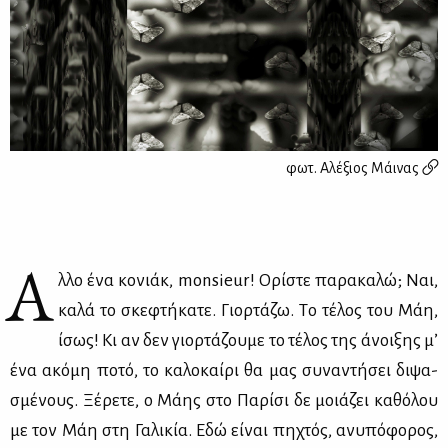
φωτ.
Αλέξιος Μάινας
Ά
λλο ένα κο­νιάκ, monsieur! Ορί­στε πα­ρα­κα­λώ; Ναι,
κα­λά το σκε­φτή­κα­τε. Γιορ­τά­ζω. Tο τέ­λος του Μάη,
ίσως! Κι αν δεν γιορ­τά­ζου­με το τέ­λος της άνοι­ξης μ’
ένα ακό­μη πο­τό, το κα­λο­καί­ρι θα μας συ­να­ντή­σει δι­ψα­
σμέ­νους. Ξέ­ρε­τε, ο Μά­ης στο Πα­ρί­σι δε μοιά­ζει κα­θό­λου
με τον Μάη στη Γα­λι­κία. Εδώ εί­ναι πη­χτός, ανυ­πό­φο­ρος,