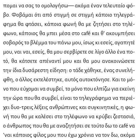
πο­μαι να σας το ομο­λο­γή­σω― ακό­μα έναν τε­λευ­ταίο φό­
βο. Φο­βά­μαι ότι από στιγ­μή σε στιγ­μή κά­ποιο τη­λε­γρά­
φη­μα θα φτά­σει, κά­ποια φω­νή θα με ζη­τή­σει στο τη­λέ­
φω­νο, κά­ποιος θα μπει μέ­σα στο café και θ’ ακου­μπή­σει
σο­βα­ρός το βλέμ­μα του πά­νω μου, ίσως κι εσείς, αγα­πη­τέ
μου, ναι ναι, εσείς, θα μου σερ­βί­ρε­τε σε λί­γο άλ­λο ένα πο­
τό, θα κά­τσε­τε απέ­να­ντί μου και θα μου ανα­κοι­νώ­σε­τε
την ίδια δυ­σά­ρε­στη εί­δη­ση: ο τά­δε χά­θη­κε, ένας συ­νε­λή­
φθη, ο άλ­λος εκτε­λέ­στη­κε, αυ­τός αυ­το­κτό­νη­σε. Και το μό­
νο που εύ­χο­μαι να συμ­βεί, το μό­νο που ελ­πί­ζω για εκεί­νη
την ώρα που θα συμ­βεί, εί­ναι το τη­λε­γρά­φη­μα να πε­ριέ­
χει δυο-τρεις λέ­ξεις αν­θρώ­πι­νες και συ­γκι­νη­τι­κές, η φω­
νή που θα με κα­λέ­σει στο τη­λέ­φω­νο να κρύ­βει ζε­στα­σιά,
ο άν­θρω­πος που θα με ανα­ζη­τή­σει σε τού­το δω το café να
’ναι κά­ποιος φί­λος μου που έχω χρό­νια να τον δω, ακό­μα