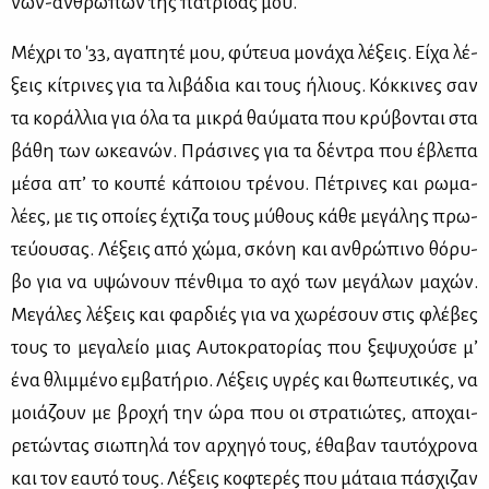
νών-αν­θρώ­πων της πα­τρί­δας μου.
Μέ­χρι το '33, αγα­πη­τέ μου, φύ­τευα μο­νά­χα λέ­ξεις. Εί­χα λέ­
ξεις κί­τρι­νες για τα λι­βά­δια και τους ήλιους. Κόκ­κι­νες σαν
τα κο­ράλ­λια για όλα τα μι­κρά θαύ­μα­τα που κρύ­βο­νται στα
βά­θη των ωκε­α­νών. Πρά­σι­νες για τα δέ­ντρα που έβλε­πα
μέ­σα απ’ το κου­πέ κά­ποιου τρέ­νου. Πέ­τρι­νες και ρω­μα­
λέ­ες, με τις οποί­ες έχτι­ζα τους μύ­θους κά­θε με­γά­λης πρω­
τεύ­ου­σας. Λέ­ξεις από χώ­μα, σκό­νη και αν­θρώ­πι­νο θό­ρυ­
βο για να υψώ­νουν πέν­θι­μα το αχό των με­γά­λων μα­χών.
Με­γά­λες λέ­ξεις και φαρ­διές για να χω­ρέ­σουν στις φλέ­βες
τους το με­γα­λείο μιας Αυ­το­κρα­το­ρί­ας που ξε­ψυ­χού­σε μ’
ένα θλιμ­μέ­νο εμ­βα­τή­ριο. Λέ­ξεις υγρές και θω­πευ­τι­κές, να
μοιά­ζουν με βρο­χή την ώρα που οι στρα­τιώ­τες, απο­χαι­
ρε­τώ­ντας σιω­πη­λά τον αρ­χη­γό τους, έθα­βαν ταυ­τό­χρο­να
και τον εαυ­τό τους. Λέ­ξεις κο­φτε­ρές που μά­ταια πά­σχι­ζαν