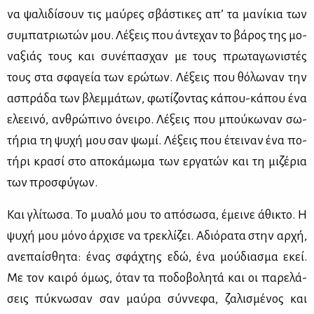
να ψα­λι­δί­σουν τις μαύ­ρες σβά­στι­κες απ’ τα μα­νί­κια των
συ­μπα­τριω­τών μου. Λέ­ξεις που άντε­χαν το βά­ρος της μο­
να­ξιάς τους και συ­νέ­πα­σχαν με τους πρω­τα­γω­νι­στές
τους στα σφα­γεία των ερώ­των. Λέ­ξεις που θό­λω­ναν την
ασπρά­δα των βλεμ­μά­των, φω­τί­ζο­ντας κά­που-κά­που ένα
ελε­ει­νό, αν­θρώ­πι­νο όνει­ρο. Λέ­ξεις που μπού­κω­ναν σω­
τή­ρια τη ψυ­χή μου σαν ψω­μί. Λέ­ξεις που έτει­ναν ένα πο­
τή­ρι κρα­σί στο απο­κά­μω­μα των ερ­γα­τών και τη μι­ζέ­ρια
των προ­σφύ­γων.
Και γλί­τω­σα. Το μυα­λό μου το από­σω­σα, έμει­νε άθι­κτο. Η
ψυ­χή μου μό­νο άρ­χι­σε να τρε­κλί­ζει. Αδιό­ρα­τα στην αρ­χή,
ανε­παί­σθη­τα: ένας σφά­χτης εδώ, ένα μού­δια­σμα εκεί.
Με τον και­ρό όμως, όταν τα πο­δο­βο­λη­τά και οι πα­ρε­λά­
σεις πύ­κνω­σαν σαν μαύ­ρα σύν­νε­φα, ζα­λι­σμέ­νος και