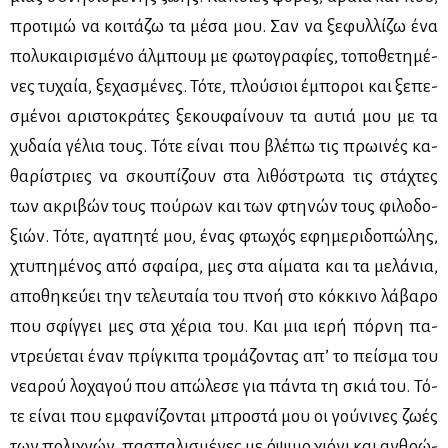
προ­τι­μώ να κοι­τά­ζω τα μέ­σα μου. Σαν να ξε­φυλ­λί­ζω ένα
πο­λυ­και­ρι­σμέ­νο άλ­μπουμ με φω­το­γρα­φί­ες, το­πο­θε­τη­μέ­
νες τυ­χαία, ξε­χα­σμέ­νες. Τό­τε, πλού­σιοι έμπο­ροι και ξε­πε­
σμέ­νοι αρι­στο­κρά­τες ξε­κου­φαί­νουν τα αυ­τιά μου με τα
χυ­δαία γέ­λια τους. Τό­τε εί­ναι που βλέ­πω τις πρω­ι­νές κα­
θα­ρί­στριες να σκου­πί­ζουν στα λι­θό­στρω­τα τις στά­χτες
των ακρι­βών τους πού­ρων και των φτη­νών τους φι­λο­δο­
ξιών. Τό­τε, αγα­πη­τέ μου, ένας φτω­χός εφη­με­ρι­δο­πώ­λης,
χτυ­πη­μέ­νος από σφαί­ρα, μες στα αί­μα­τα και τα με­λά­νια,
απο­θη­κεύ­ει την τε­λευ­ταία του πνοή στο κόκ­κι­νο λά­βα­ρο
που σφίγ­γει μες στα χέ­ρια του. Και μια ιε­ρή πόρ­νη πα­
ντρεύ­ε­ται έναν πρί­γκι­πα τρο­μά­ζο­ντας απ’ το πεί­σμα του
νε­α­ρού λο­χα­γού που απώ­λε­σε για πά­ντα τη σκιά του. Τό­
τε εί­ναι που εμ­φα­νί­ζο­νται μπρο­στά μου οι γού­νι­νες ζω­ές
των πο­λι­χνών, πα­σπα­λι­σμέ­νες με όψι­μο χιό­νι και αν­θρώ­