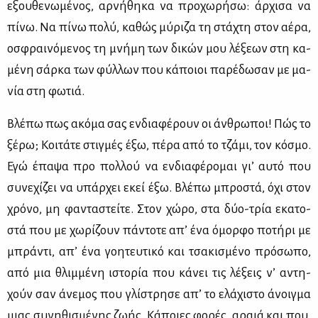
εξου­θε­νω­μέ­νος, αρ­νή­θη­κα να προ­χω­ρή­σω: άρ­χι­σα να
πί­νω. Να πί­νω πο­λύ, κα­θώς μύ­ρι­ζα τη στά­χτη στον αέ­ρα,
οσφραι­νό­με­νος τη μνή­μη των δι­κών μου λέ­ξε­ων στη κα­
μέ­νη σάρ­κα των φύλ­λων που κά­ποιοι πα­ρέ­δω­σαν με μα­
νία στη φω­τιά.
Βλέ­πω πως ακό­μα σας εν­δια­φέ­ρουν οι άν­θρω­ποι! Πώς το
ξέ­ρω; Κοι­τά­τε στιγ­μές έξω, πέ­ρα από το τζά­μι, τον κό­σμο.
Εγώ έπα­ψα προ πολ­λού να εν­δια­φέ­ρο­μαι γι’ αυ­τό που
συ­νε­χί­ζει να υπάρ­χει εκεί έξω. Βλέ­πω μπρο­στά, όχι στον
χρό­νο, μη φα­ντα­στεί­τε. Στον χώ­ρο, στα δύο-τρία εκα­το­
στά που με χω­ρί­ζουν πά­ντο­τε απ’ ένα όμορ­φο πο­τή­ρι με
μπρά­ντι, απ’ ένα γοη­τευ­τι­κό και τσα­κι­σμέ­νο πρό­σω­πο,
από μια θλιμ­μέ­νη ιστο­ρία που κά­νει τις λέ­ξεις ν’ αντη­
χούν σαν άνε­μος που γλί­στρη­σε απ’ το ελά­χι­στο άνοιγ­μα
μιας συ­νη­θι­σμέ­νης ζω­ής. Κά­ποιες φο­ρές, αραιά και που,