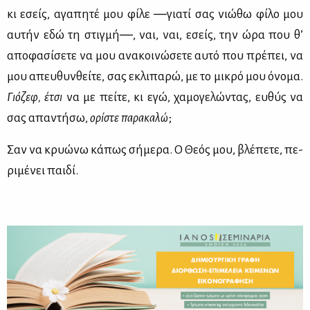
κι εσείς, αγα­πη­τέ μου φί­λε ―για­τί σας νιώ­θω φί­λο μου
αυ­τήν εδώ τη στιγ­μή―, ναι, ναι, εσείς, την ώρα που θ’
απο­φα­σί­σε­τε να μου ανα­κοι­νώ­σε­τε αυ­τό που πρέ­πει, να
μου απευ­θυν­θεί­τε, σας εκλι­πα­ρώ, με το μι­κρό μου όνο­μα.
Γιό­ζεφ,
έτσι
να με πεί­τε, κι εγώ, χα­μο­γε­λώ­ντας, ευ­θύς να
σας απα­ντή­σω,
ορί­στε πα­ρα­κα­λώ
;
Σαν να κρυώ­νω κά­πως σή­με­ρα. Ο Θε­ός μου, βλέ­πε­τε, πε­
ρι­μέ­νει παι­δί.