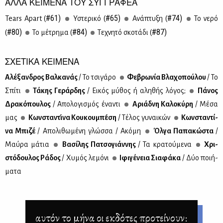
ΑΛΛΑ ΚΕΙΜΕΝΑ ΤΟΥ ΣΥΓΓΡΑΦΕΑ
#61)
#65)
#74)
Tears Apart (
Υστε­ρι­κό (
Ανά­πτυ­ξη (
Το νε­ρό
#80)
#84)
#87)
(
Το μέ­τρη­μα (
Τε­χνη­τό σκο­τά­δι (
ΣΧΕΤΙΚΑ ΚΕΙΜΕΝΑ
Αλέ­ξαν­δρος Βαλ­κα­νάς
/ Το τσι­γά­ρο
Φε­βρω­νία Βλα­χο­πού­λου
/ Το
Σπί­τι
Τά­κης Γε­ράρ­δης
/ Eι­κός μύ­θος ή αλη­θής λό­γος;
Πά­νος
Δρα­κό­που­λος
/ Απο­λο­γι­σμός ένα­ντι
Αριά­δνη Κα­λο­κύ­ρη
/ Μέ­σα
μας
Κων­στα­ντι­́να Κου­κου­μπε­́ση
/ Τέ­λος γυ­ναι­κών
Κων­στα­ντί­
να Μπι­ζέ
/ Απο­λι­θω­μέ­νη γλώσ­σα / Ακό­μη
Όλ­γα Πα­πα­κώ­στα
/
Μαύ­ρα μά­τια
Βα­σί­λης Πα­τσο­γιάν­νης
/ Τα κρα­τού­με­να
Χρι­
στό­δου­λος Ρά­δος
/ Χυ­μός λε­μό­νι
Ιφι­γέ­νεια Σια­φά­κα
/ Δύο ποι­ή­
μα­τα
αυτόν το μήνα οι εκδότες προτείνουν: