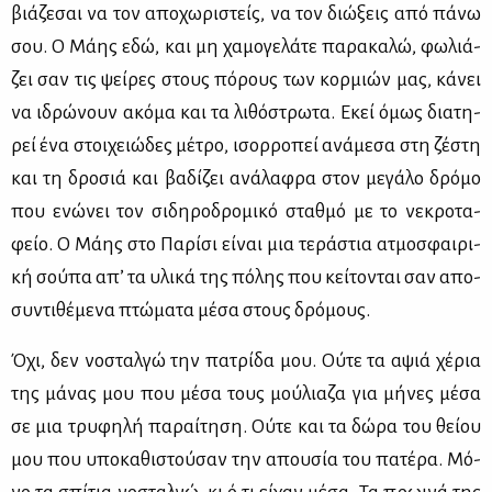
βιά­ζε­σαι να τον απο­χω­ρι­στείς, να τον διώ­ξεις από πά­νω
σου. Ο Μά­ης εδώ, και μη χα­μο­γε­λά­τε πα­ρα­κα­λώ, φω­λιά­
ζει σαν τις ψεί­ρες στους πό­ρους των κορ­μιών μας, κά­νει
να ιδρώ­νουν ακό­μα και τα λι­θό­στρω­τα. Εκεί όμως δια­τη­
ρεί ένα στοι­χειώ­δες μέ­τρο, ισορ­ρο­πεί ανά­με­σα στη ζέ­στη
και τη δρο­σιά και βα­δί­ζει ανά­λα­φρα στον με­γά­λο δρό­μο
που ενώ­νει τον σι­δη­ρο­δρο­μι­κό σταθ­μό με το νε­κρο­τα­
φείο. Ο Μά­ης στο Πα­ρί­σι εί­ναι μια τε­ρά­στια ατμο­σφαι­ρι­
κή σού­πα απ’ τα υλι­κά της πό­λης που κεί­το­νται σαν απο­
συ­ντι­θέ­με­να πτώ­μα­τα μέ­σα στους δρό­μους.
Όχι, δεν νο­σταλ­γώ την πα­τρί­δα μου. Ού­τε τα αψιά χέ­ρια
της μά­νας μου που μέ­σα τους μού­λια­ζα για μή­νες μέ­σα
σε μια τρυ­φη­λή πα­ραί­τη­ση. Ού­τε και τα δώ­ρα του θεί­ου
μου που υπο­κα­θι­στού­σαν την απου­σία του πα­τέ­ρα. Μό­