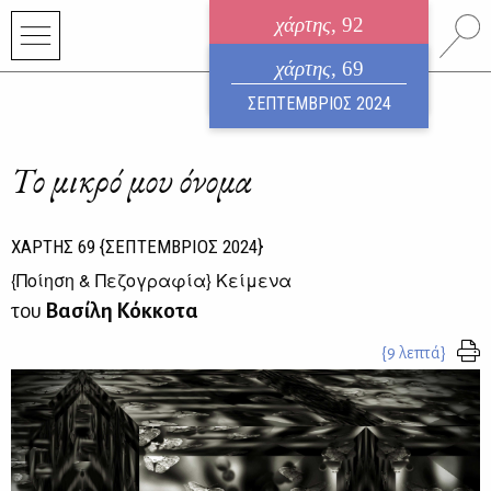
χάρτης
, 92
ηλεκτρονικό περιοδικό
χάρτης
, 69
ΑΥΓΟΥΣΤΟΣ 2026
ΣΕΠΤΕΜΒΡΙΟΣ 2024
Το μικρό μου όνομα
ΧΑΡΤΗΣ
69
{ΣΕΠΤΕΜΒΡΙΟΣ 2024}
{
Ποίηση & Πεζογραφία
} Κείμενα
του
Βασίλη Κόκκοτα
{9 λεπτά}