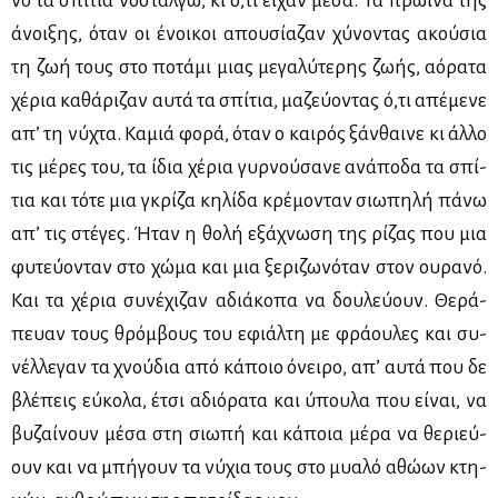
νο τα σπί­τια νο­σταλ­γώ, κι ό,τι εί­χαν μέ­σα. Τα πρω­ι­νά της
άνοι­ξης, όταν οι ένοι­κοι απου­σί­α­ζαν χύ­νο­ντας ακού­σια
τη ζωή τους στο πο­τά­μι μιας με­γα­λύ­τε­ρης ζω­ής, αό­ρα­τα
χέ­ρια κα­θά­ρι­ζαν αυ­τά τα σπί­τια, μα­ζεύ­ο­ντας ό,τι απέ­με­νε
απ’ τη νύ­χτα. Κα­μιά φο­ρά, όταν ο και­ρός ξάν­θαι­νε κι άλ­λο
τις μέ­ρες του, τα ίδια χέ­ρια γυρ­νού­σα­νε ανά­πο­δα τα σπί­
τια και τό­τε μια γκρί­ζα κη­λί­δα κρέ­μο­νταν σιω­πη­λή πά­νω
απ’ τις στέ­γες. Ήταν η θο­λή εξά­χνω­ση της ρί­ζας που μια
φυ­τεύ­ο­νταν στο χώ­μα και μια ξε­ρι­ζω­νό­ταν στον ου­ρα­νό.
Και τα χέ­ρια συ­νέ­χι­ζαν αδιά­κο­πα να δου­λεύ­ουν. Θε­ρά­
πευαν τους θρόμ­βους του εφιάλ­τη με φρά­ου­λες και συ­
νέλ­λε­γαν τα χνού­δια από κά­ποιο όνει­ρο, απ’ αυ­τά που δε
βλέ­πεις εύ­κο­λα, έτσι αδιό­ρα­τα και ύπου­λα που εί­ναι, να
βυ­ζαί­νουν μέ­σα στη σιω­πή και κά­ποια μέ­ρα να θε­ριεύ­
ουν και να μπή­γουν τα νύ­χια τους στο μυα­λό αθώ­ων κτη­