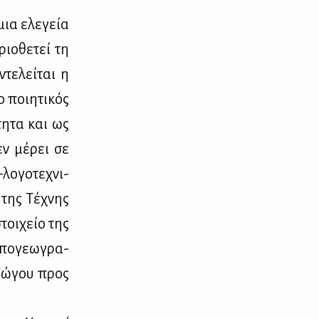
 μια ελε­γεία
ριο­θε­τεί τη
τε­λεί­ται η
 ποι­η­τι­κός
­τη­τα και ως
 εν μέ­ρει σε
ο­γο­τε­χνι­
ς της Τέ­χνης
στοι­χείο της
­πο­γε­ω­γρα­
 Γώ­γου προς