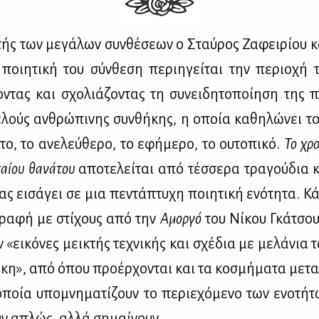
­τής των με­γά­λων συν­θέ­σε­ων ο Σταύ­ρος Ζα­φει­ρί­ου 
ποι­η­τι­κή του σύν­θε­ση πε­ρι­η­γεί­ται την πε­ριο­χή
­ντας και σχο­λιά­ζο­ντας τη συ­νει­δη­το­ποί­η­ση της 
­λούς αν­θρώ­πι­νης συν­θή­κης, η οποία κα­θη­λώ­νει τ
το, το ανε­λεύ­θε­ρο, το εφή­με­ρο, το ου­το­πι­κό.
Το χρο
ταί­ου θα­νά­του
απο­τε­λεί­ται από τέσ­σε­ρα τρα­γού­δια 
 ει­σά­γει σε μια πε­ντά­πτυ­χη ποι­η­τι­κή ενό­τη­τα. Κά
γρα­φή με στί­χους από την
Αμορ­γό
του Νί­κου Γκά­τσου
«ει­κό­νες μει­κτής τε­χνι­κής και σχέ­δια με με­λά­νια
ά­κη», από όπου προ­έρ­χο­νται και τα κο­σμή­μα­τα με­τα
οποία υπο­μνη­μα­τί­ζουν το πε­ριε­χό­με­νο των ενο­τή­τ
ν απλώς, αλ­λά ση­μαί­νουν.