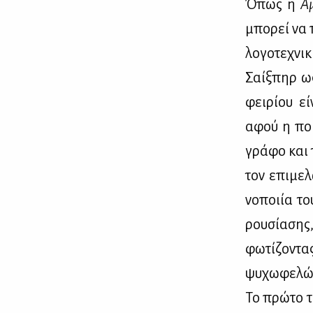
Όπως η
Αμ
μπο­ρεί να π
λο­γο­τε­χνι
Σαίξ­πηρ ω
φει­ρί­ου εί
αφού η ποί­
γρά­φο και τ
τον επι­με­
νο­ποι­ία τ
ρου­σί­α­σ
φω­τί­ζο­ντα
ψυ­χω­φε­λώ
Το πρώ­το τρ