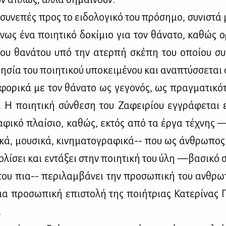
συ­νε­πές προς το ει­δο­λο­γι­κό του πρό­ση­μο, συ­νι­στά
νως ένα ποι­η­τι­κό δο­κί­μιο για τον θά­να­το, κα­θώς ο
 του θα­νά­του υπό την ατερ­πή σκέ­πη του οποί­ου συ­ν
­δη­σία του ποι­η­τι­κού υπο­κει­μέ­νου και ανα­πτύσ­σε­ται ο
φο­ρι­κά με τον θά­να­το ως γε­γο­νός, ως πραγ­μα­τι­κό
. Η ποι­η­τι­κή σύν­θε­ση του Ζα­φει­ρί­ου εγ­γρά­φε­ται
ρα­φι­κό πλαί­σιο, κα­θώς, εκτός από τα έρ­γα τέ­χνης —λ
ι­κά, μου­σι­κά, κι­νη­μα­το­γρα­φι­κά-- που ως άν­θρω­πο
ο­λί­σει και εντά­ξει στην ποι­η­τι­κή του ύλη —βα­σι­κό 
 του πια-- πε­ρι­λαμ­βά­νει την προ­σω­πι­κή του αν­θρω
α προ­σω­πι­κή επι­στο­λή της ποι­ή­τριας Κα­τε­ρί­νας
.