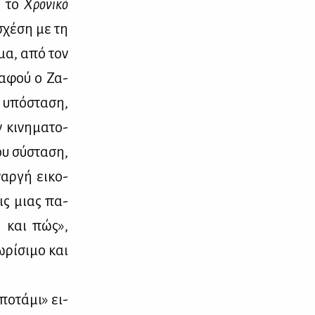
, το
Χρο­νι­κό
 σχέ­ση με τη
ώ­μα, από τον
 αφού ο Ζα­
υ υπό­στα­ση,
κι­νη­μα­το­
ου σύ­στα­ση,
αρ­γή ει­κο­
εις μιας πα­
ί και πώς»,
­ρί­σι­μο και
πο­τά­μι» ει­