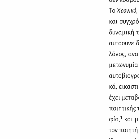
Το
Χρο­νι­κό,
και συγ­χρό­
δυ­να­μι­κή
αυ­το­συ­νει
λό­γος, ανα­
με­τω­νυ­μία
αυ­το­βιο­γ
κά, ει­κα­στ
έχει με­τα­β
ποι­η­τι­κής
1
φία,
και μι
τον ποι­η­τή