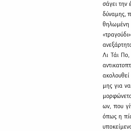
σά­γει την έ
δύ­να­μης, 
θη­λω­μέ­νη
«τρα­γού­δι
ανε­ξάρ­τη­τ
Λι Τάι Πο, 
αντι­κα­το­
ακο­λου­θεί 
μης για να 
μορ­φώ­νε­τα
ων, που γί­
όπως η πί­σ
υπο­κεί­με­ν