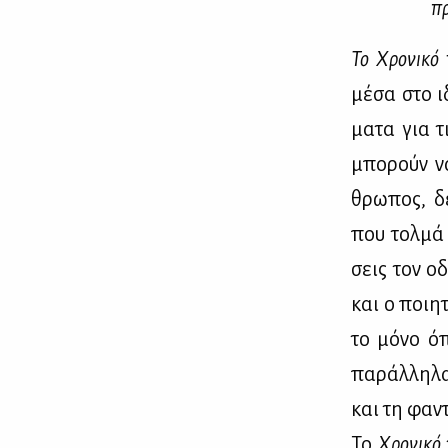
πρ
Το Χρο­νι­κό 
μέ­σα στο ιδ
μα­τα για τ
μπο­ρούν να
θρω­πος, δέ
που τολ­μά ν
σεις τον οδ
και ο ποι­η
το μό­νο όπ
πα­ράλ­λη­λ
και τη φα­ντ
Το
Χρο­νι­κό