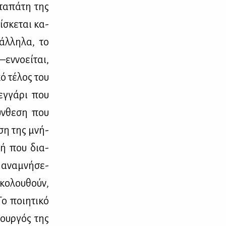
­τα­πά­τη της
­σκε­ται κα­
άλ­λη­λα, το
ν­νο­εί­ται,
κό τέ­λος του
εγ­γά­ρι που
ύν­θε­ση που
η­ση της μνή­
­μή που δια­
ν ανα­μνή­σε­
κο­λου­θούν,
 ποι­η­τι­κό
­τουρ­γός της