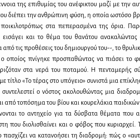
ν­νοια της επι­θυ­μί­ας του ανέ­φι­κτου μα­ζί με την αυ
που διέ­πει την αν­θρώ­πι­νη φύ­ση, η οποία ωστό­σο βρί
 ποι­κι­λο­τρό­πως στα πε­πε­ρα­σμέ­να της όρια. Πα­ρ
» ει­σά­γει και το θέ­μα του θα­νά­του ανα­κα­λώ­ντας –ε
α από τις προ­θέ­σεις του δη­μιουρ­γού του--, το θρυ­λι­
ο οποί­ος πνί­γη­κε προ­σπα­θώ­ντας να πιά­σει το φ
πτρι­ζό­ταν στα νε­ρά του πο­τα­μού. Η πε­ντα­με­ρής σ
με τί­τλο «Το τέ­ρας στο υπό­γειο» συ­νι­στά μια επί­κλ
συ­ντε­λε­στεί ο νό­στος ακο­λου­θώ­ντας μια δια­δρο
ι από το­πό­ση­μα του βί­ου και κου­ρε­λά­κια παι­δι­κώ
νο­νται το αντη­χείο για τα δύ­σβα­τα θέ­μα­τα που α
τη που διο­λι­σθαί­νει και ο φό­βος που κυ­ριαρ­χεί. Το
ο πα­σχί­ζει να κα­τα­νο­ή­σει τη δια­δρο­μή: πώς ο «αυ