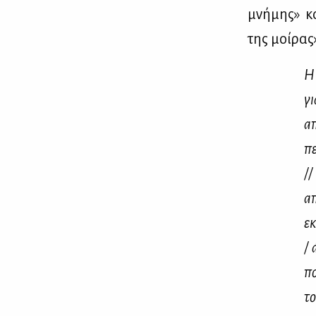
μνή­μης» κα
της μοί­ρας»
Η 
γι
απ
πε
//
απ
εκ
/ 
πο
το