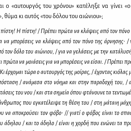
ι ο «αυ­τουρ­γός του χρό­νου» κα­τέ­λη­ξε να γί­νει «ο
, θύ­μα κι αυ­τός «του δό­λου του αιώ­νιου»;
πί­στη! Η πί­στη! / Πρέ­πει πρώ­τα να κλά­ψεις από τον πό­νο 
α να μπο­ρέ­σεις να κλά­ψεις από τον πό­νο της άρ­νη­σης∙ / 
ό τον δό­λο του αιώ­νιου, / για να γε­λά­σεις με την κα­τά­λυ­σ
ι πρώ­τα να μοιά­σεις για να μπο­ρέ­σεις να εί­σαι. / Πρέ­πει πρώ
 Κι έρ­χο­μαι τώ­ρα ο αυ­τουρ­γός της μοί­ρας, / έχο­ντας κιό­λας μ
ό­στα­ση / ανά­με­σα στο νό­η­μα και στην πα­ρα­δο­χή του, / 
τά­σεις του νου / και στα ση­μεία όπου φτά­νου­νε τα τε­ντω­μέ
άν­θρω­πος που εγκα­τέ­λει­ψε τη θέ­ση του / στη μά­ταιη μά­
υ να απο­κρού­σει τον φό­βο∙ // για­τί ο φό­βος εί­ναι το σπα­σ
υ άδη­λου / και το άδη­λο / εί­ναι η χορ­δή που ενώ­νει τα πρ