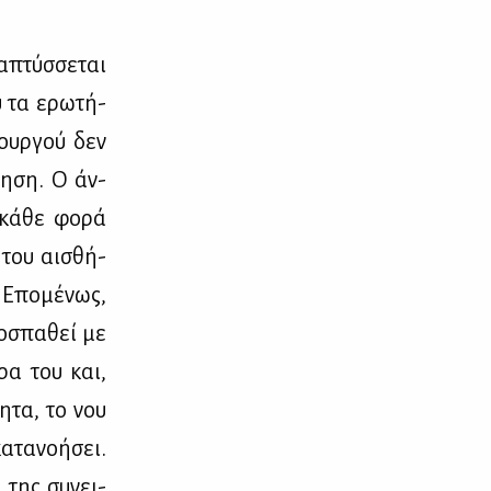
­πτύσ­σε­ται
ου τα ερω­τή­
ιουρ­γού δεν
τη­ση. Ο άν­
 κά­θε φο­ρά
ς του αι­σθή­
 Επο­μέ­νως,
ο­σπα­θεί με
­ρα του και,
η­τα, το νου
­τα­νο­ή­σει.
 της συ­νει­