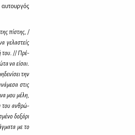
 αυ­τουρ­γός
της πί­στης, /
να γε­λα­στείς
ή του. // Πρέ­
­τα να εί­σαι.
η­δε­νί­σει την
ανά­με­σα στις
­να μου μέ­λη,
χη του αν­θρώ­
μέ­νο δο­ξά­ρι
άγ­μα­τα με το