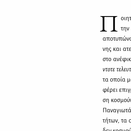
Π
οι­η
την 
απο­τυ­πώ­νο
νης και ατε
στο ανέ­φι­κ
ντο­τε τε­λευ­
τα οποία μας
φέ­ρει επι­
ση κο­σμούν 
Πα­να­γιω­τ
τή­των, τα 
δεν κο­σμού