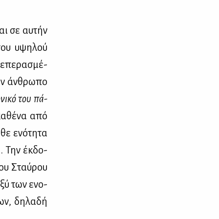
και σε αυ­τήν
 του υψη­λού
πε­πε­ρα­σμέ­
ον άν­θρω­πο
­νι­κό του πά­
κα­θέ­να από
­θε ενό­τη­τα
. Την έκ­δο­
 του Σταύ­ρου
­ξύ των ενο­
ων, δη­λα­δή