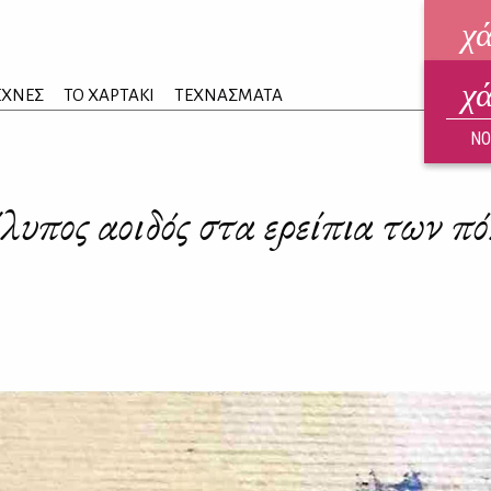
χ
χ
ηλεκ
ΕΧΝΕΣ
ΤΟ ΧΑΡΤΑΚΙ
ΤΕΧΝΑΣΜΑΤΑ
ΑΥΓ
ΝΟ
υπος αοιδός στα ερείπια των 