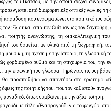
ορ­γός
του Γκά­τσου, με την οποία συ­χνά συ­νο­μι­λεί
ρο­σεγ­γι­στεί από δια­φο­ρε­τι­κές οπτι­κές γω­νί­ες: τη
­κή πα­ρά­δο­ση που εν­σω­μα­τώ­νει στο ποι­η­τι­κό του σ
ς τον Έλιοτ και από τον Ουί­τμαν ως τον Σα­χτού­ρη,
­ναι ποι­η­τής ανα­γνώ­στης, τη δια­καλ­λι­τε­χνι­κή το
η­σή του δο­μεί­ται με υλι­κά από τη ζω­γρα­φι­κή, τον 
η μου­σι­κή, τη σχέ­ση με την Ιστο­ρία, τη γλωσ­σι­κή τ
λώς χορ­δι­σμέ­νο ρυθ­μό και τη στι­χουρ­γία του, την εν
ου, την ει­ρω­νι­κή του γλώσ­σα. Τη­ρώ­ντας τις συμ­βά­σ
ης, θα προ­σπα­θή­σω να απα­ντή­σω στο ερώ­τη­μα «τ
ς όψεις της ποι­η­τι­κής του, που τον κα­θι­στούν ανα­γνω
ς μο­να­δι­κό, όπως συμ­βαί­νει με την άξια ποί­η­ση.
α­γού­δι με τί­τλο «Ένα τρα­γού­δι για το φεγ­γά­ρι στο 