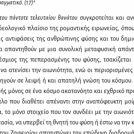
2
αγ­μα­τι­κό. (17)
του πά­ντο­τε τε­λευ­ταί­ου θα­νά­του
συ­γκρο­τεί­ται και ανα
ε­ο­λο­γι­κό πλαί­σιο της ρο­μα­ντι­κής ει­ρω­νεί­ας, όπ
ις αντι­φά­σεις της αν­θρώ­πι­νης φύ­σης και του δη­μ
 απα­ντη­θούν με μια συ­νο­λι­κή με­τα­φυ­σι­κή απά­ν
­σμιος της πε­πε­ρα­σμέ­νης του φύ­σης, τσα­κί­ζε­ται
α ατε­νί­σει την αιω­νιό­τη­τα, ενώ οι πε­ριο­ρι­σμέ­νε
η­γούν σε λει­ψή ή και απα­τη­λή γνώ­ση του κό­σμου.
­τής μό­νος σε ένα κό­σμο ακα­τα­νό­η­το και εχθρι­κό πρ
λο που δια­θέ­τει απέ­να­ντι στην ανα­πό­φευ­κτη μοί
α, το μό­νο στοι­χείο που τον συν­δέ­ει με την αιω­νιό­τ
α­σία, να υπερ­βεί τη θνη­τή του φύ­ση ή έστω να την κα
του Ζα­φει­ρί­ου απο­τυ­πώ­νει την επώ­δυ­νη δια­δρο­μή