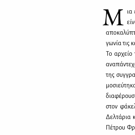
Μ
ια 
εί­
απο­κα­λύ­πτ
γω­νία τις κ
Το αρ­χείο 
ανα­πά­ντε­
της συγ­γρα
μο­σιεύ­τη­
δια­φέ­ρου­σ
στον φά­κε­
Δελ­τά­ρια κ
Πέ­τρου Φρυ