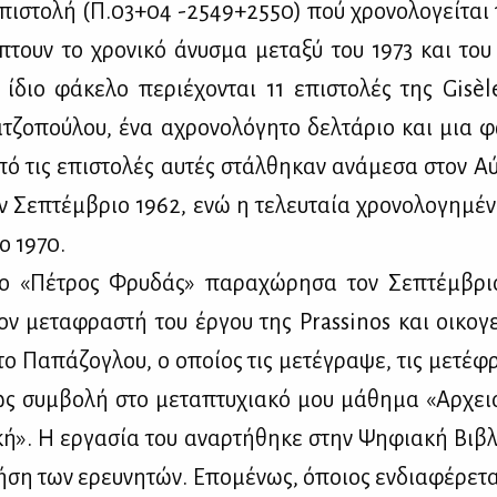
πι­στο­λή (Π.03+04 -2549+2550) πού χρο­νο­λο­γεί­ται 
­πτουν το χρο­νι­κό άνυ­σμα με­τα­ξύ του 1973 και του
ίδιο φά­κε­λο πε­ριέ­χο­νται 11 επι­στο­λές της Gisè
τζο­πού­λου, ένα αχρο­νο­λό­γη­το δελ­τά­ριο και μια φ
πό τις επι­στο­λές αυ­τές στάλ­θη­καν ανά­με­σα στον Αύ
ν Σε­πτέμ­βριο 1962, ενώ η τε­λευ­ταία χρο­νο­λο­γη­μέ­ν
το 1970.
λο «Πέ­τρος Φρυ­δάς» πα­ρα­χώ­ρη­σα τον Σε­πτέμ­βρι
ον με­τα­φρα­στή του έρ­γου της Prassinos και οι­κο­γε
ο Πα­πά­ζο­γλου, ο οποί­ος τις με­τέ­γρα­ψε, τις με­τέ­φ
 ως συμ­βο­λή στο με­τα­πτυ­χια­κό μου μά­θη­μα «Αρ­χει
­κή». Η ερ­γα­σία του αναρ­τή­θη­κε στην Ψη­φια­κή Βι­β
­ση των ερευ­νη­τών. Επο­μέ­νως, όποιος εν­δια­φέ­ρε­τα