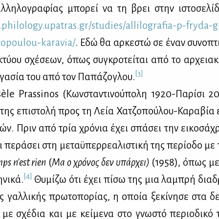
λ­λη­λο­γρα­φί­ας μπο­ρεί να τη βρει στην ιστο­σε­λί­
​phi​lolo​gy.​upatras.​gr/​studies/​all​ilog​rafi​a-​p-​fryda-​g
zop​oulo​u-​karavia/
. Εδώ θα αρ­κε­στώ σε έναν συ­νο­πτι
κτύ­ου σχέ­σε­ων, όπως συ­γκρο­τεί­ται από το αρ­χεια­κ
[3]
­γα­σία του από τον Πα­πά­ζο­γλου.
le Prassinos (Κων­στα­ντι­νού­πο­λη 1920-Πα­ρί­σι 2
της επι­στο­λή προς τη Λεία Χα­τζο­πού­λου-Κα­ρα­βία ε
ών. Πριν από τρία χρό­νια έχει σπά­σει την ει­κο­σά­χ
 πε­ρά­σει στη με­ταϋ­περ­ρε­α­λι­στι­κή της πε­ρί­ο­δο με 
ps n'est rien
(
Μα ο χρό­νος δεν υπάρ­χει)
(1958), όπως με­
[4]
­νι­κά.
Θυ­μί­ζω ότι έχει πί­σω της μια λα­μπρή δια­
 γαλ­λι­κής πρω­το­πο­ρί­ας, η οποία ξε­κί­νη­σε στα δε
 με σχέ­δια και με κεί­με­να στο γνω­στό πε­ριο­δι­κό