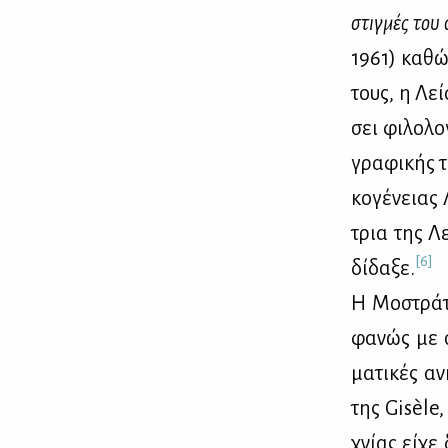
στιγ­μές του 
1961) κα­θώ
τους, η Λεί
σει φι­λο­λο
γρα­φι­κής τ
κο­γέ­νειας
τρια της Λε
[6]
δί­δα­ξε.
Η Μο­στρά­τ
φα­νώς με σ
μα­τι­κές αν
της Gisèle,
χνί­ας εί­χ