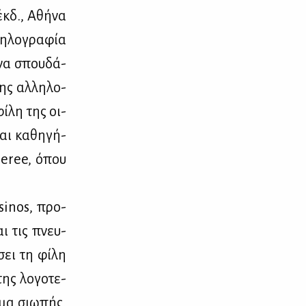
 έκδ., Αθή­να
λη­λο­γρα­φία
 να σπου­δά­
της αλ­λη­λο­
ί­λη της οι­
αι κα­θη­γή­
 Deree, όπου
ssinos, προ­
αι τις πνευ­
­σει τη φί­λη
ης λο­γο­τε­
­μα σιω­πής,