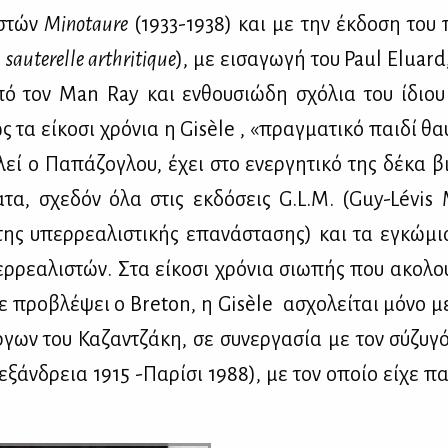
ι­στών
Minotaure
(1933-1938) και με την έκ­δο­ση του 
a
sauterelle
arthritique
), με ει­σα­γω­γή του Paul Eluard
ό τον Μan Ray και εν­θου­σιώ­δη σχό­λια του ίδιο
 τα εί­κο­σι χρό­νια η Gisèle , «πραγ­μα­τι­κό παι­δί θ
λεί ο Πα­πά­ζο­γλου, έχει στο ενερ­γη­τι­κό της δέ­κα βι
α­τα, σχε­δόν όλα στις εκ­δό­σεις G.L.M. (Guy-Lévi
της υπερ­ρε­α­λι­στι­κής επα­νά­στα­σης) και τα εγκώ­
ρ­ρε­α­λι­στών. Στα εί­κο­σι χρό­νια σιω­πής που ακο­λο
ε προ­βλέ­ψει ο Breton, η Gisèle ασχο­λεί­ται μό­νο μ
­γων του Κα­ζαν­τζά­κη, σε συ­νερ­γα­σία με τον σύ­ζυ­γ
­ξάν­δρεια 1915 -Πα­ρί­σι 1988), με τον οποίο εί­χε πα­