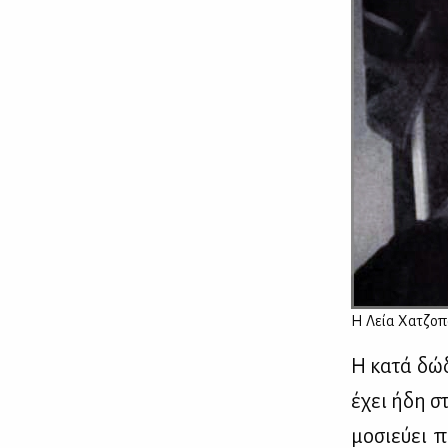
Η Λεία Χα­τζο­π
Η κα­τά δώ­
έχει ήδη στο
μο­σιεύ­ει 