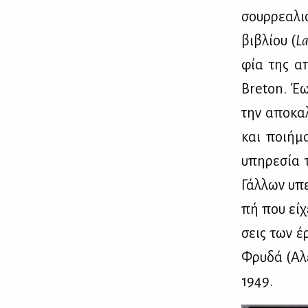
σουρ­ρε­α­λ
βι­βλί­ου (
L
φία της απ
Breton. Έως
την απο­κα­
και ποι­ή­μ
υπη­ρε­σία 
Γάλ­λων υπε
πή που εί­χ
σεις των έρ
Φρυ­δά (Αλε
1949.