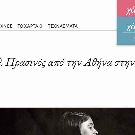
χ
χ
ηλεκ
ΕΧΝΕΣ
ΤΟ ΧΑΡΤΑΚΙ
ΤΕΧΝΑΣΜΑΤΑ
ΑΥΓ
λ Πρασινός από την Αθήνα στη