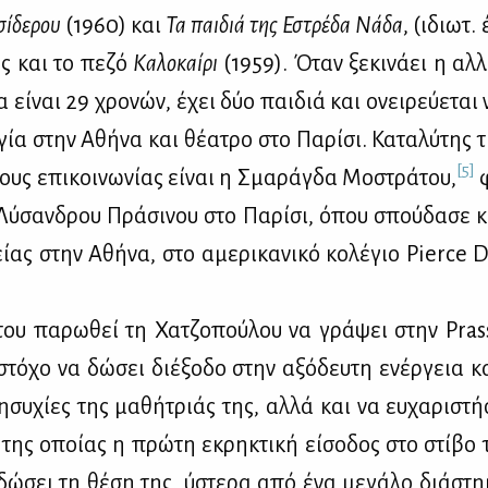
σί­δε­ρου
(1960) και
Τα παι­διά τη
ς
Ε
στρέ­δα Νά­δα
, (ιδιωτ.
ς και το πε­ζό
Κα­λο­καί­ρι
(1959). Όταν ξε­κι­νά­ει η αλ­
α εί­ναι 29 χρο­νών, έχει δύο παι­διά και ονει­ρεύ­ε­ται
­γία στην Αθή­να και θέ­α­τρο στο Πα­ρί­σι. Κα­τα­λύ­της 
[5]
ους επι­κοι­νω­νί­ας εί­ναι η Σμα­ρά­γδα Μο­στρά­του,
φ
 Λύ­σαν­δρου Πρά­σι­νου στο Πα­ρί­σι, όπου σπού­δα­σε κ
ί­ας στην Αθή­να, στο αμε­ρι­κα­νι­κό κο­λέ­γιο Pierce
ου πα­ρω­θεί τη Χα­τζο­πού­λου να γρά­ψει στην Pra
τό­χο να δώ­σει διέ­ξο­δο στην αξό­δευ­τη ενέρ­γεια κ
η­συ­χί­ες της μα­θή­τριάς της, αλ­λά και να ευ­χα­ρι­στή
 της οποί­ας η πρώ­τη εκρη­κτι­κή εί­σο­δος στο στί­βο τ
ε δώ­σει τη θέ­ση της, ύστε­ρα από ένα με­γά­λο διά­στη