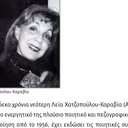
ού­λου-Κα­ρα­βία
δε­κα χρό­νια νε­ό­τε­ρη Λεία Χα­τζο­πού­λου-Κα­ρα­βία (
 ενερ­γη­τι­κό της πλού­σιο ποι­η­τι­κό και πε­ζο­γρα­φι­
ποί­η­ση από το 1956, έχει εκ­δώ­σει τις ποι­η­τι­κές σ