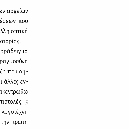
των αρ­χεί­ων
χέ­σε­ων που
άλ­λη οπτι­κή
στο­ρί­ας.
α­ρά­δειγ­μα
ραγ­μο­σύ­νη
­τζή που δη­
αι άλ­λες εν­
πι­κε­ντρω­θώ
ι­στο­λές, 5
 λο­γο­τέ­χνη
η την πρώ­τη