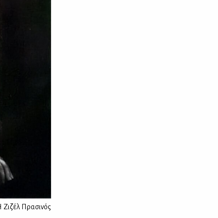
 Ζιζέλ Πρασινός