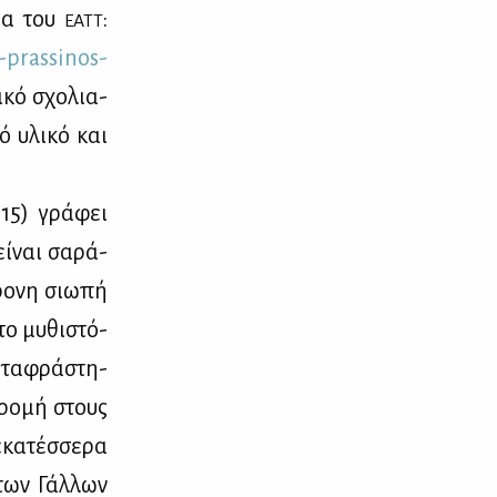
δα του
:
ΕΑΤΤ
-​pra​ssin​os-​
­κό σχο­λια­
ό υλι­κό και
015) γρά­φει
ί­ναι σα­ρά­
ρο­νη σιω­πή
το μυ­θι­στό­
τα­φρά­στη­
δρο­μή στους
­κα­τέσ­σε­ρα
 των Γάλ­λων