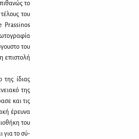
πι­θα­νώς το
 τέ­λους του
le Prassinos
ω­το­γρα­φία
­γου­στο του
η επι­στο­λή
ο της ίδιας
­νεια­κό της
ρα­σε και τις
α­κή έρευ­να
λιο­θή­κη του
ι για το σύ­