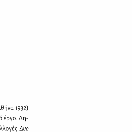
Αθή­να 1932)
κό έρ­γο. Δη­
υλ­λο­γές
Δυο