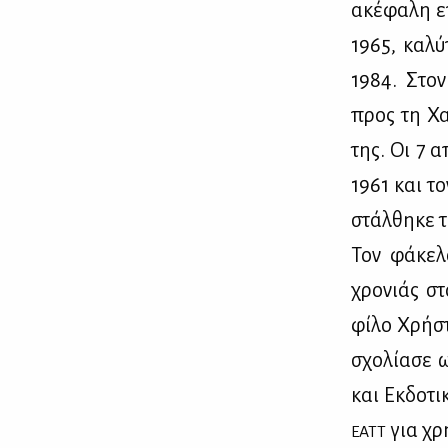
ακέ­φα­λη ε
1965, κα­λύ
1984. Στον 
προς τη Χα­
της. Οι 7 α
1961 και το
στάλ­θη­κε 
Τον φά­κε­
χρο­νιάς στ
φί­λο Χρή­στ
σχο­λί­α­σε
και Εκ­δο­τι
για χρή
ΕΑΤΤ