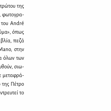
πρώ­του της
, φω­το­γρα­
υ του André
αύ­μα», όπως
­βλία, πε­ζά
s Mano, στην
μια όλων των
υ­θούν, σιω­
ε με­τα­φρά­
ό της Πέ­τρο
ντρευ­τεί το