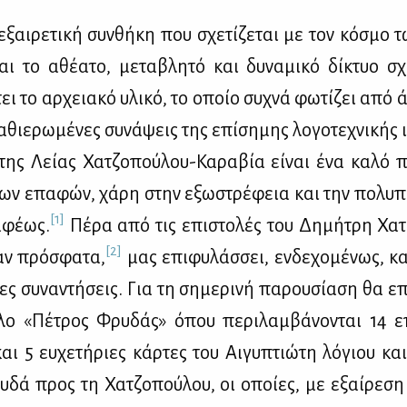
εξαι­ρε­τι­κή συν­θή­κη που σχε­τί­ζε­ται με τον κό­σμο 
ναι το αθέ­α­το, με­τα­βλη­τό και δυ­να­μι­κό δί­κτυο σ
ει το αρ­χεια­κό υλι­κό, το οποίο συ­χνά φω­τί­ζει από 
α­θιε­ρω­μέ­νες συ­νά­ψεις της επί­ση­μης λο­γο­τε­χνι­κής ι
της Λεί­ας Χα­τζο­πού­λου-Κα­ρα­βία εί­ναι ένα κα­λό π
χων επα­φών, χά­ρη στην εξω­στρέ­φεια και την πο­λυ­π
[1]
­φέ­ως.
Πέ­ρα από τις επι­στο­λές του Δη­μή­τρη Χα
[2]
καν πρό­σφα­τα,
μας επι­φυ­λάσ­σει, εν­δε­χο­μέ­νως, κ
ες συ­να­ντή­σεις. Για τη ση­με­ρι­νή πα­ρου­σί­α­ση θα ε
λο «Πέ­τρος Φρυ­δάς» όπου πε­ρι­λαμ­βά­νο­νται 14 επ
αι 5 ευ­χε­τή­ριες κάρ­τες του Αι­γυ­πτιώ­τη λό­γιου και
­δά προς τη Χα­τζο­πού­λου, οι οποί­ες, με εξαί­ρε­σ