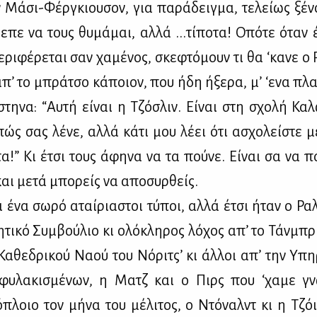
 Μά­σι-Φέρ­γκιου­σον, για πα­ρά­δειγ­μα, τε­λεί­ως ξέ­νο
­πε να τους θυ­μά­μαι, αλ­λά ...τί­πο­τα! Οπό­τε όταν
­ρι­φέ­ρε­ται σαν χα­μέ­νος, σκε­φτό­μουν τι θα ‘κα­νε ο
απ’ το μπρά­τσο κά­ποιον, που ήδη ήξε­ρα, μ’ ‘ενα πλα­
στη­να: “Αυ­τή εί­ναι η Τζό­σλιν. Εί­ναι στη σχο­λή Κα­
ώς σας λέ­νε, αλ­λά κά­τι μου λέ­ει ότι ασχο­λεί­στε με
­τα!” Κι έτσι τους άφη­να να τα πού­νε. Εί­ναι σα να πα
και με­τά μπο­ρείς να απο­συρ­θείς.
ει ένα σω­ρό αταί­ρια­στοι τύ­ποι, αλ­λά έτσι ήταν ο Ρα
τι­κό Συμ­βού­λιο κι ολό­κλη­ρος λό­χος απ’ το Τάν­μπρι
Κα­θε­δρι­κού Να­ού του Νό­ρι­τς’ κι άλ­λοι απ’ την Υπη
φυ­λα­κι­σμέ­νων, η Ματζ και ο Πιρς που ‘χα­με γνω
ό­πλοιο τον μή­να του μέ­λι­τος, ο Ντό­ναλντ κι η Τζ