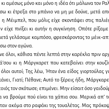
ς κι αμέ­σως μό­νο και μό­νο η ιδέα ότι μά­λω­να τον Ρα
σω κι έτρε­ξα στο μπά­νιο να μη με δού­νε, με­τά απ
ι η Μέι­μπελ, που μό­λις εί­χε σκο­ντά­ψει στις πα­λιέ
ν εί­χε πνί­ξει κι αυ­τήν η συ­γκί­νη­ση. Οπό­τε ρί­ξα­μ
 με­τά γε­λά­σα­με κα­μπό­σο, φρε­σκά­ρο­ντας το μέικ-απ
ί­σω στον αγώ­να.
νε όλοι, κά­θι­σα πέ­ντε λε­πτά στην κα­ρέ­κλα πριν αρ­
ά­’σου κι η Μάρ­γκα­ρετ που κα­τε­βαί­νει στην κου­ζί­ν
όλοι αυ­τοί; Της λέω, Ήταν ένα εί­δος γιορ­τού­λας 
­νει, Για­τί; Πέ­θα­νε; Αυ­τό το ξέ­ρεις ήδη, Μάρ­γκα­ρ
οιός τον σκό­τω­σε; επι­μέ­νει. Μην εί­σαιτ όσο γαι­δού
 να βρού­με πού εί­ναι τα χά­πια σου. Με­ρι­κά απ’ 
αν ακό­μα στο ρα­φά­κι της τουα­λέ­τας. Μας πρό­κο­ψ