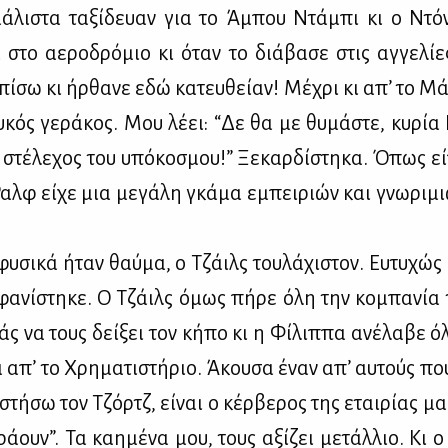
ά­λι­στα τα­ξί­δευαν για το Άμπου Ντά­μπι κι ο Ντό­
 στο αε­ρο­δρό­μιο κι όταν το διά­βα­σε στις αγ­γε­λί­ες
ί­σω κι ήρ­θα­νε εδώ κα­τευ­θεί­αν! Μέ­χρι κι απ’ το Μά
­κός γε­ρά­κος. Μου λέ­ει: “Δε θα με θυ­μά­στε, κυ­ρία 
ι στέ­λε­χος του υπό­κο­σμου!” Ξε­καρ­δί­στη­κα. Όπως εί
Ραλφ εί­χε μια με­γά­λη γκά­μα εμπει­ριών και γνω­ρι­
φυ­σι­κά ήταν θαύ­μα, ο Τζάιλς του­λά­χι­στον. Ευ­τυ­χώ
φα­νί­στη­κε. Ο Τζάιλς όμως πή­ρε όλη την κο­μπα­νία τ
ς να τους δεί­ξει τον κή­πο κι η Φί­λιπ­πα ανέ­λα­βε ό
α απ’ το Χρη­μα­τι­στή­ριο. Άκου­σα έναν απ’ αυ­τούς που
στή­σω τον Τζόρτζ, εί­ναι ο κέρ­βε­ρος της εται­ρί­ας μα
ά­ουν”. Τα καη­μέ­να μου, τους αξί­ζει με­τάλ­λιο. Κι ο