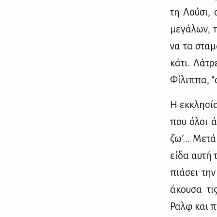
τη Λού­σι, 
με­γά­λων, 
να τα στα­μ
κά­τι. Λά­τ
Φί­λιπ­πα, 
Η εκ­κλη­σί
που όλοι άρ
ζω’... Με­τ
εί­δα αυ­τή 
πιά­σει την
άκου­σα τις
Ραλφ και πό