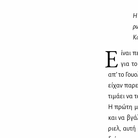
Η 
ρω
Κά
Ε
ίναι πε
για το
απ’ το Γουολ
εί­χαν πα­ρ
τι­μά­ει να 
Η πρώ­τη μο
και να βγά­
ριελ, αυ­τή 