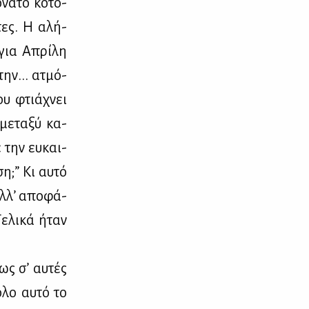
­νά­το κο­τό­
­τες. Η αλή­
 για Απρί­λη
την... ατμό­
ου φτιά­χνει
με­τα­ξύ κα­
ε την ευ­και­
η;” Κι αυ­τό
λ­λ’ απο­φά­
ε­λι­κά ήταν
ως σ’ αυ­τές
όλο αυ­τό το