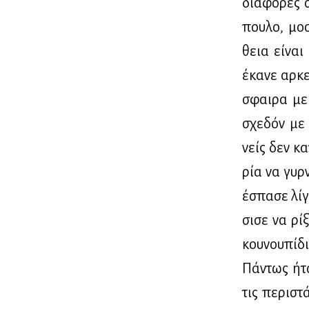
διά­φο­ρες σ
που­λο, μο­
θεια εί­ναι
έκα­νε αρ­κ
σφαι­ρα με 
σχε­δόν με 
νείς δεν κα­
ρία να γυρ­
έσπα­σε λί­
σι­σε να ρί
κου­νου­πί­δι
Πά­ντως ήτα
τις πε­ρι­σ