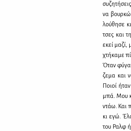
συ­ζη­τή­σει
να βουρ­κώ­
λού­θη­σε κ
τσες και τη
εκεί μα­ζί,
χτή­κα­με π
Όταν φύ­γα­
ζε­μα και ν
Ποιοί ήταν 
μπά. Μου κά
ντάω. Και π
κι εγώ. Έλα
του Ραλφ ήτ