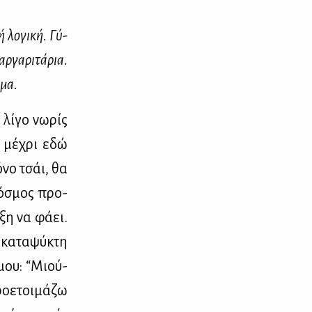
ή λο­γι­κή. Γύ­
­γα­ρι­τά­ρια.
­μα.
 λί­γο νω­ρίς
ν μέ­χρι εδώ
ό­νο τσάι, θα
κό­σμος προ­
­ξη να φά­ει.
κα­τα­ψύ­κτη
 μου: “Μιού­
ο­ε­τοι­μά­ζω