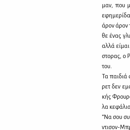
μαν, που μ
εφη­με­ρί­δα
άρον άρον π
θε ένας γλυ
αλ­λά εί­μα
στο­ρας, ο 
του.
Τα παι­διά 
ρετ δεν εμ­
κής Φρου­ρά
λα κε­φά­λι
“Να σου συ­
ντι­σον-Μπρ