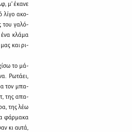
λφ, μ’ έκα­νε
ό λί­γο ακο­
ς του γα­λό­
ε ένα κλά­μα
 μας και ρι­
χί­σω το μά­
α. Ρω­τά­ει,
για τον μπα­
ετ, της απα­
­ρα, της λέω
τα φάρ­μα­κα
αν κι αυ­τά,