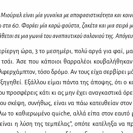
Μιού­ριελ εί­ναι μία γυ­ναί­κα με απο­φα­σι­στι­κό­τη­τα και κοι­ν
 στα 60. Φο­ρά­ει μία κα­ρώ φού­στα, ζα­κέ­τα και μια σει­ρά μαρ
­θε­ται σε μια γω­νιά του ανα­παυ­τι­κού σα­λο­νιού της. Από­γευ
­ρί­ερ­γη ώρα, 3 το με­ση­μέ­ρι, πο­λύ αρ­γά για φαϊ, μα
 τσάι. Άσε που κά­ποιοι θαρ­ρα­λέ­οι κου­βα­λή­θη­κα
­φερ­χάμ­πτον, τό­σο δρό­μο. Αν τους εί­χα σερ­βί­ρει μ
ε­ξη­γη­θεί. Εξάλ­λου εί­μαι πά­ντα της άπο­ψης, ότι ο 
του προ­σφέ­ρεις κά­τι κι ας μην έχει ανα­γκα­στι­κά όρε
υ σκέ­ψη, συ­νή­θως, εί­ναι να πάω κα­τευ­θεί­αν στον 
λω το κα­θιε­ρω­μέ­νο quiche, αλ­λά εί­πα στον εαυ­τό
εί­ναι η λύ­ση της τε­μπέ­λας”, οπό­τε κα­τέ­λη­ξα να πρ