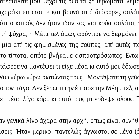
πε­σια­λι­τέ μου μέ­χρι τις δύο τα ξη­με­ρώ­μα­τα: λε­μο
σχα­ρά­κι en croute και βου­νά από διά­φο­ρες σα­λά
 ότι ο και­ρός δεν ήταν ιδα­νι­κός για κρύα σα­λά­τα,
ε­τή ψύ­χρα, η Μέι­μπελ όμως φρό­ντι­σε να θερ­μά­νει 
μία απ’ τις φη­μι­σμέ­νες της σού­πες, απ’ αυ­τές π
το τί­πο­τα, οπό­τε βγή­κα­με ασπρο­πρό­σω­πες. Εντω­
τά­φε­ρε να μα­ντέ­ψει τι εί­χε μέ­σα κι αυ­τό μου έδω­σ
νάω γύ­ρω γύ­ρω ρω­τώ­ντας τους: “Μα­ντέ­ψα­τε τη γεύ­σ
γο τον πά­γο. Δεν ξέ­ρω τι την έπια­σε την Μέ­η­μπελ, α
­ξει μέ­σα λί­γο κά­ρυ κι αυ­τό τους μπέρ­δε­ψε όλους. Τ
.
ν γε­νι­κά λί­γο άχα­ρα στην αρ­χή, όπως εί­ναι συ­νή­θ
τά­σεις. Ήταν με­ρι­κοί πα­ντε­λώς άγνω­στοι σε μέ­να (