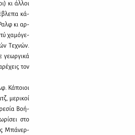
ι) κι άλ­λοι
 έβλε­πα κά­
 Ραλφ κι αρ­
τύ χα­μό­γε­
λών Τε­χνών.
 γε­ωρ­γι­κά
­ρέ­χεις τον
λφ. Κά­ποιοι
τζ, με­ρι­κοί
­ρε­σία Βο­ή­
­ρί­σει στο
όις Μπά­νερ­