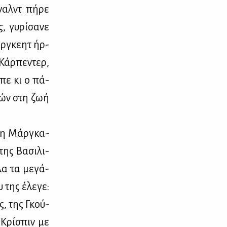
ναλντ πή­ρε
, γυ­ρί­σα­νε
ρ­γκε­ητ ήρ­
Κάρ­πε­ντερ,
­πε κι ο πά­
μιών στη ζωή
ς η Μάρ­γκα­
ης Βα­σι­λι­
λα τα με­γά­
 της έλε­γε:
ς, της Γκού­
 Κρί­σπιν με