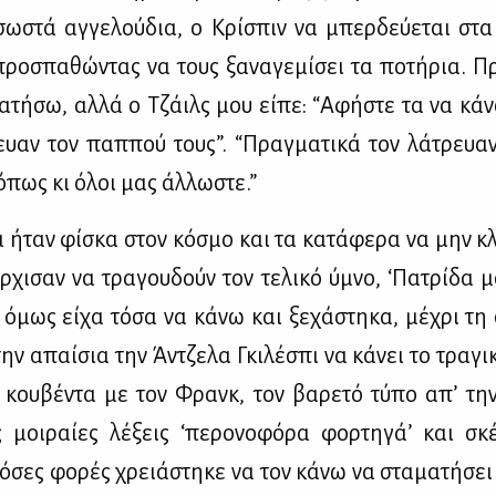
σω­στά αγ­γε­λού­δια, ο Κρί­σπιν να μπερ­δεύ­ε­ται στ
προ­σπα­θώ­ντας να τους ξα­να­γε­μί­σει τα πο­τή­ρια. Π
α­τή­σω, αλ­λά ο Τζάιλς μου εί­πε: “Αφή­στε τα να κά­ν
ρευαν τον παπ­πού τους”. “Πραγ­μα­τι­κά τον λά­τρευαν”
“όπως κι όλοι μας άλ­λω­στε.”
α ήταν φί­σκα στον κό­σμο και τα κα­τά­φε­ρα να μην κ
­χι­σαν να τρα­γου­δούν τον τε­λι­κό ύμνο, ‘Πα­τρί­δα 
ά όμως εί­χα τό­σα να κά­νω και ξε­χά­στη­κα, μέ­χρι τη
την απαί­σια την Άν­τζε­λα Γκι­λέ­σπι να κά­νει το τρα­γι
 κου­βέ­ντα με τον Φρανκ, τον βα­ρε­τό τύ­πο απ’ την
 μοι­ραί­ες λέ­ξεις ‘πε­ρο­νο­φό­ρα φορ­τη­γά’ και σκ
­σες φο­ρές χρειά­στη­κε να τον κά­νω να στα­μα­τή­σει