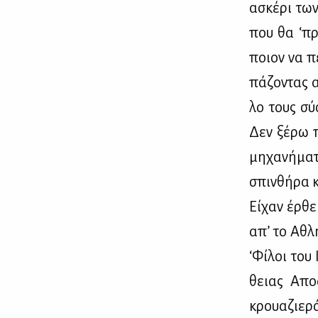
ασκέ­ρι των
που θα ‘πρε
ποιον να πε
πά­ζο­ντας 
λο τους σύ­
Δεν ξέ­ρω π
μη­χα­νή­μα
σπιν­θή­ρα 
Εί­χαν έρ­θ
απ’ το Αθλη­
‘Φί­λοι του 
θειας Απο­
κρουα­ζιε­ρ