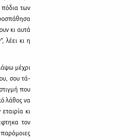
α πό­δια των
ρο­σπά­θη­σα
ουν κι αυ­τά
, λέ­ει κι η
λά­ψω μέ­χρι
μου, σου τά­
 στιγ­μή που
­κό λά­θος να
 εται­ρία κι
έ­φτη­κα τον
 πα­ρό­μοιες