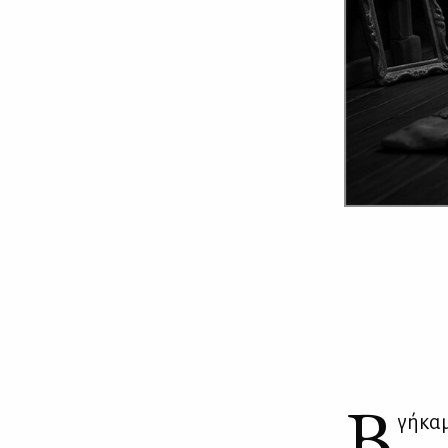
Β
γή­κα­