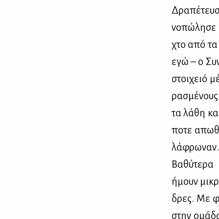
Δρα­πέ­τευ­
νο­πώ­λη­σε
χτο από τα 
εγώ – ο Συ­ν
στοι­χειό μ
ρα­σμέ­νους
τα λά­θη κα
πο­τε απω­θ
λά­φρω­ναν.
Βα­θύ­τε­ρ
ήμουν μι­κρ
δρες. Με φι
στην ομά­δα