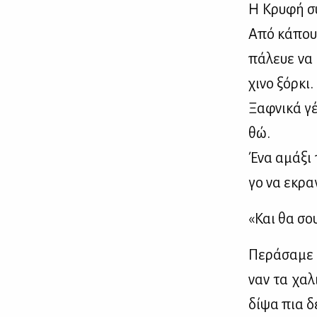
Η Κρυ­φή συ
Από κά­που 
πά­λευε να 
χι­νο ξόρ­κι.
Ξαφ­νι­κά γ
θώ.
Ένα αμά­ξι π
γο να εκρα­γ
«Και θα σου
Πε­ρά­σα­με
ναν τα χα­λ
δί­ψα πια δε