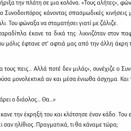
ή­ρι­ξα την πλά­τη σε μια κο­λό­να. «Τους αλή­τες», φώ­
ο Συ­νο­δοι­πό­ρος κά­νο­ντας σπα­σμω­δι­κές κι­νή­σεις
­λι. Του φώ­να­ξα να στα­μα­τή­σει για­τί με ζά­λι­ζε.
­ρα­δί­πλα έκα­νε τα δι­κά της· λι­κνι­ζό­ταν στον πα
που μό­λις έφτα­νε στ’ αφτιά μας από την άλ­λη άκρη
 τους πεις… Αλ­λά πο­τέ δεν μι­λάς», συ­νέ­χι­ζε ο Συ­νο
ύ­σα μο­νο­λε­κτι­κά αν και μέ­σα ένιω­θα άσχη­μα. Και 
­ρει ο διά­ο­λος… Θα…»
έκα­νε την έκρη­ξή του και κλό­τση­σε έναν κά­δο. Του 
ι σαν ηλί­θιος. Πραγ­μα­τι­κά, τι θα κά­να­με τώ­ρα;