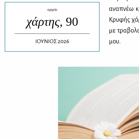
ανα­πνέω κά
αρχείο
χάρτης,
90
Κρυ­φής χά­ρ
με τρα­βο­λ
μου.
ΙΟΥΝΙΟΣ 2026