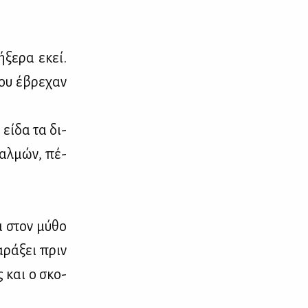
ήξε­ρα εκεί.
μου έβρε­χαν
 εί­δα τα δι­
θαλ­μών, πέ­
ά στον μύ­θο
­ρά­ξει πριν
ς και ο σκο­