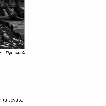
του Τζέρι Οκαμόλ
α τα γό­να­τα