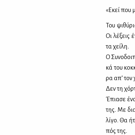
«Εκεί που μ
Του ψι­θύ­ρ
Οι λέ­ξεις 
τα χεί­λη.
Ο Συ­νο­δοι­
κά του κοκ­
ρα απ’ τον χ
Δεν τη χόρ­τ
Έπια­σε ένα
της. Με δια
λί­γο. Θα ή
πός της.