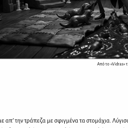
Από το «Vidras» 
με απ’ την τρά­πε­ζα με σφιγ­μέ­να τα στο­μά­χια. Λύ­γι­σ