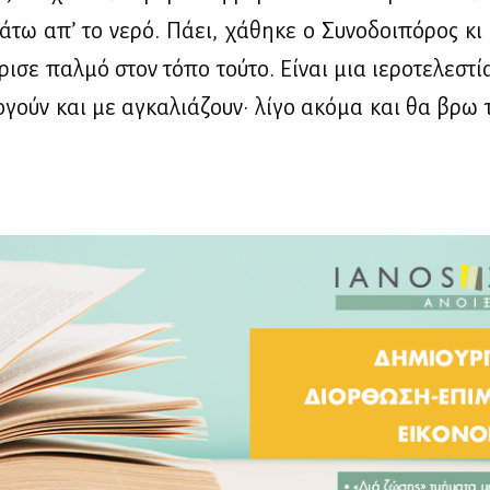
­τω απ’ το νε­ρό. Πά­ει, χά­θη­κε ο Συ­νο­δοι­πό­ρος κι
ι­σε παλ­μό στον τό­πο τού­το. Εί­ναι μια ιε­ρο­τε­λε­στί
ο­γούν και με αγκα­λιά­ζουν· λί­γο ακό­μα και θα βρω 