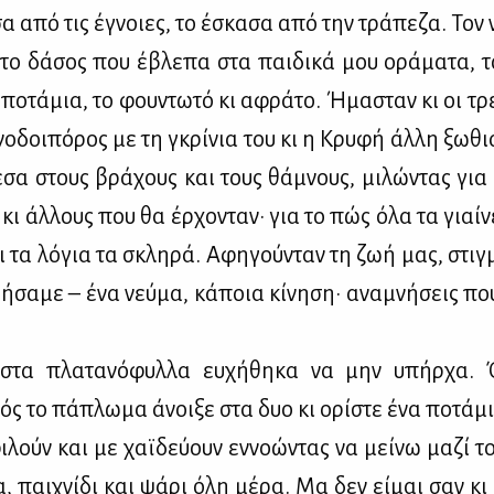
σα από τις έγνοιες, το έσκα­σα από την τρά­πε­ζα. Τον
 το δά­σος που έβλε­πα στα παι­δι­κά μου ορά­μα­τα, τ
πο­τά­μια, το φου­ντω­τό κι αφρά­το. Ήμα­σταν κι οι τρε
ο­δοι­πό­ρος με τη γκρί­νια του κι η Κρυ­φή άλ­λη ξω­θι
έ­σα στους βρά­χους και τους θά­μνους, μι­λώ­ντας για
 κι άλ­λους που θα έρ­χο­νταν· για το πώς όλα τα γιαί­νε
ι τα λό­για τα σκλη­ρά. Αφη­γού­νταν τη ζωή μας, στιγ
ή­σα­με – ένα νεύ­μα, κά­ποια κί­νη­ση· ανα­μνή­σεις πο
α στα πλα­τα­νό­φυλ­λα ευ­χή­θη­κα να μην υπήρ­χα
ός το πά­πλω­μα άνοι­ξε στα δυο κι ορί­στε ένα πο­τά­μι 
­λούν και με χαϊ­δεύ­ουν εν­νο­ώ­ντας να μεί­νω μα­ζί 
, παι­χνί­δι και ψά­ρι όλη μέ­ρα. Μα δεν εί­μαι σαν κι α