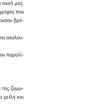
ην ακοή μας.
 γρί­φος που
του­σαν βρό­
την ακο­λου­
μου πα­ρα­λί­
ά της ζύ­μω­
α χεί­λη και
.