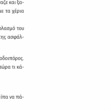
να­ζε και ξα­
 με τα χέ­ρια
­φλα­σμό του
 της ασφάλ­
­δοι­πό­ρος.
τώ­ρα τι κά­
εί­πα να πά­