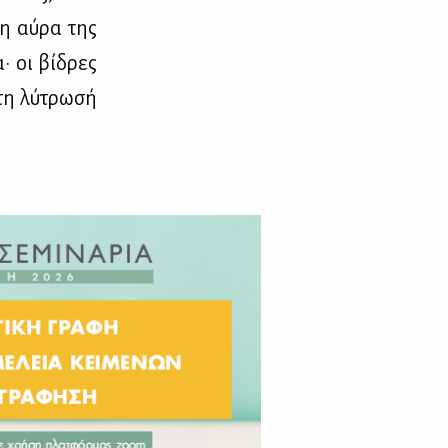
 η αύ­ρα της
α· οι βί­δρες
τη λύ­τρω­σή