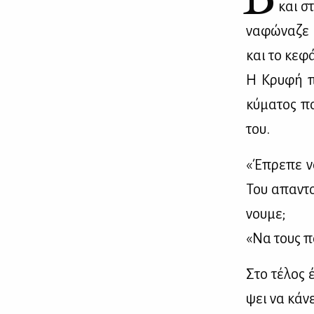
και στ
να­φώ­να­ζε 
και το κε­φά
Η Κρυ­φή πα
κύ­μα­τος 
του.
«Έπρε­πε να
Του απα­ντο
νου­με;
«Να τους πά
Στο τέ­λος 
ψει να κά­νε