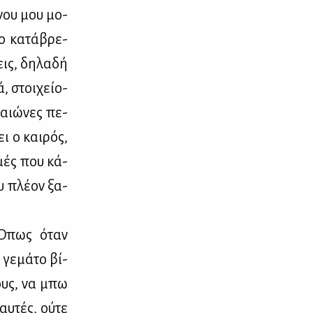
 νου μου μο­
ο κα­τά­βρε­
ις, δη­λα­δή
ά, στοι­χείο-
 αιώ­νες πε­
ι ο και­ρός,
­μές που κά­
υ πλέ­ον ξα­
. Όπως όταν
γε­μά­το βί­
τους, να μπω
υ­τές, ού­τε