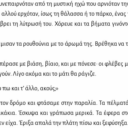
­νε­παιρ­νό­ταν από τη μυ­στι­κή ηχώ που αρ­νιό­ταν τ
αλ­λού ερ­χό­ταν, ίσως τη θά­λασ­σα ή το πάρ­κο, ένας
βρει τη λύ­τρω­σή του. Χό­ρευε και τα βή­μα­τα γι­νό­ν
έ­μι­σαν τα ρου­θού­νια με το άρω­μά της. Βρέ­θη­κα να 
έ­ρα­σε με βιά­ση, βί­αιο, και με πό­νε­σε· οι φλέ­βες 
ούν. Λί­γο ακό­μα και το μά­τι θα ρά­γι­ζε.
 πω και τ’ άλ­λο, ακούς;»
 τον δρό­μο και φτά­σα­με στην πα­ρα­λία. Τα πέλ­μα­τ
ι­κά­κια. Έσκυ­ψα και γρά­πω­σα με­ρι­κά. Τα έφε­ρα στ
ν εί­χα. Έρι­ξα απα­λά την πλά­τη πί­σω και ξε­φύ­ση­ξα