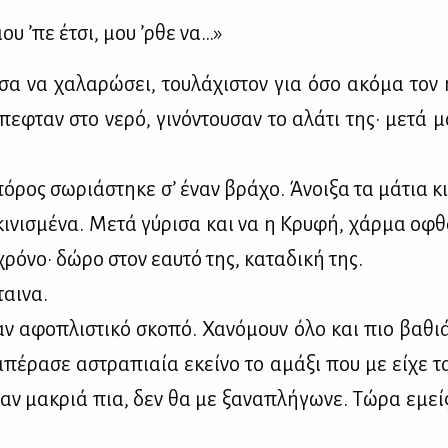
ου ’πε έτσι, μου ’ρ­θε να…»
ι­σα να χα­λα­ρώ­σει, του­λά­χι­στον για όσο ακό­μα τον 
έπε­φταν στο νε­ρό, γι­νό­ντου­σαν το αλά­τι της· με­τά 
πό­ρος σω­ριά­στη­κε σ’ έναν βρά­χο. Άνοι­ξα τα μά­τια κι
κι­νι­σμέ­να. Με­τά γύ­ρι­σα και να η Κρυ­φή, χάρ­μα οφ
ρό­νο· δώ­ρο στον εαυ­τό της, κα­τα­δι­κή της.
αι­να.
ν αφο­πλι­στι­κό σκο­πό. Χα­νό­μουν όλο και πιο βα­θι
­πέ­ρα­σε αστρα­πιαία εκεί­νο το αμά­ξι που με εί­χε τα
ταν μα­κριά πια, δεν θα με ξα­να­πλή­γω­νε. Τώ­ρα εμεί