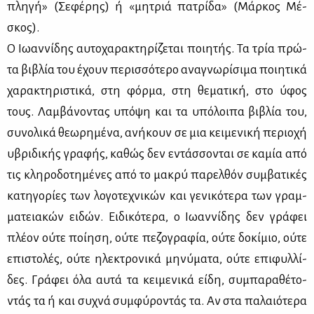
πλη­γή» (Σε­φέ­ρης) ή «μη­τριά πα­τρί­δα» (Μάρ­κος Μέ­
σκος).
Ο Ιω­αν­νί­δης αυ­το­χα­ρα­κτη­ρί­ζε­ται ποι­η­τής. Τα τρία πρώ­
τα βι­βλία του έχουν πε­ρισ­σό­τε­ρο ανα­γνω­ρί­σι­μα ποι­η­τι­κά
χα­ρα­κτη­ρι­στι­κά, στη φόρ­μα, στη θε­μα­τι­κή, στο ύφος
τους. Λαμ­βά­νο­ντας υπό­ψη και τα υπό­λοι­πα βι­βλία του,
συ­νο­λι­κά θε­ω­ρη­μέ­να, ανή­κουν σε μια κει­με­νι­κή πε­ριο­χή
υβρι­δι­κής γρα­φής, κα­θώς δεν εντάσ­σο­νται σε κα­μία από
τις κλη­ρο­δο­τη­μέ­νες από το μα­κρύ πα­ρελ­θόν συμ­βα­τι­κές
κα­τη­γο­ρί­ες των λο­γο­τε­χνι­κών και γε­νι­κό­τε­ρα των γραμ­
μα­τεια­κών ει­δών. Ει­δι­κό­τε­ρα, ο Ιω­αν­νί­δης δεν γρά­φει
πλέ­ον ού­τε ποί­η­ση, ού­τε πε­ζο­γρα­φία, ού­τε δο­κί­μιο, ού­τε
επι­στο­λές, ού­τε ηλε­κτρο­νι­κά μη­νύ­μα­τα, ού­τε επι­φυλ­λί­
δες. Γρά­φει όλα αυ­τά τα κει­με­νι­κά εί­δη, συ­μπα­ρα­θέ­το­
ντάς τα ή και συ­χνά συμ­φύ­ρο­ντάς τα. Αν στα πα­λαιό­τε­ρα