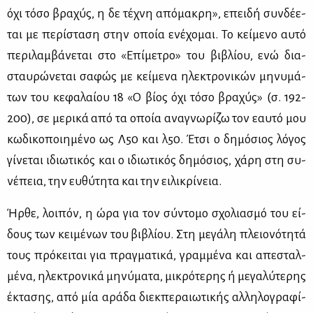
όχι τό­σο βρα­χύς, η δε τέ­χνη από­μα­κρη», επει­δή συν­δέ­ε­
ται με πε­ρί­στα­ση στην οποία ενέ­χο­μαι. Το κεί­με­νο αυ­τό
πε­ρι­λαμ­βά­νε­ται στο «Επί­με­τρο» του βι­βλί­ου, ενώ δια­
σταυ­ρώ­νε­ται σα­φώς με κεί­με­να ηλε­κτρο­νι­κών μη­νυ­μά­
των του κε­φα­λαί­ου 18 «Ο βί­ος όχι τό­σο βρα­χύς» (σ. 192-
200), σε με­ρι­κά από τα οποία ανα­γνω­ρί­ζω τον εαυ­τό μου
κω­δι­κο­ποι­η­μέ­νο ως Λ50 και λ50. Έτσι ο δη­μό­σιος λό­γος
γί­νε­ται ιδιω­τι­κός και ο ιδιω­τι­κός δη­μό­σιος, χά­ρη στη συ­
νέ­πεια, την ευ­θύ­τη­τα και την ει­λι­κρί­νεια.
Ήρ­θε, λοι­πόν, η ώρα για τον σύ­ντο­μο σχο­λια­σμό του εί­
δους των κει­μέ­νων του βι­βλί­ου. Στη με­γά­λη πλειο­νό­τη­τά
τους πρό­κει­ται για πραγ­μα­τι­κά, γραμ­μέ­να και απε­σταλ­
μέ­να, ηλε­κτρο­νι­κά μη­νύ­μα­τα, μι­κρό­τε­ρης ή με­γα­λύ­τε­ρης
έκτα­σης, από μία αρά­δα διεκ­πε­ραιω­τι­κής αλ­λη­λο­γρα­φί­