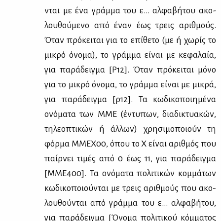
νται με ένα γράμ­μα του ε… αλ­φα­βή­του ακο­
λου­θού­με­νο από έναν έως τρεις αριθ­μούς.
Όταν πρό­κει­ται για το επί­θε­το (με ή χω­ρίς το
μι­κρό όνο­μα), το γράμ­μα εί­ναι με κε­φα­λαία,
για πα­ρά­δειγ­μα [Ρ12]. Όταν πρό­κει­ται μό­νο
για το μι­κρό όνο­μα, το γράμ­μα εί­ναι με μι­κρά,
για πα­ρά­δειγ­μα [ρ12]. Τα κω­δι­κο­ποι­η­μέ­να
ονό­μα­τα των ΜΜΕ (έντυ­πων, δια­δι­κτυα­κών,
τη­λε­ο­πτι­κών ή άλ­λων) χρη­σι­μο­ποιούν τη
φόρ­μα MMEX00, όπου το X εί­ναι αριθ­μός που
παίρ­νει τι­μές από 0 έως 11, για πα­ρά­δειγ­μα
[ΜΜΕ­400]. Τα ονό­μα­τα πο­λι­τι­κών κομ­μά­των
κω­δι­κο­ποιού­νται με τρεις αριθ­μούς που ακο­
λου­θού­νται από γράμ­μα του ε… αλ­φα­βή­του,
για πα­ρά­δειγ­μα [Όνο­μα πο­λι­τι­κού κόμ­μα­τος