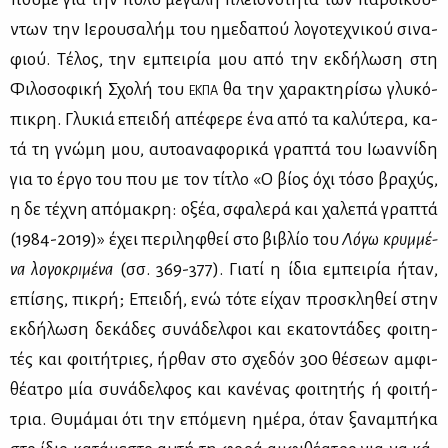
ντων την Ιε­ρου­σα­λήμ του ημε­δα­πού λο­γο­τε­χνι­κού σι­να­
φιού. Τέ­λος, την εμπει­ρία μου από την εκ­δή­λω­ση στη
Φι­λο­σο­φι­κή Σχο­λή του
θα την χα­ρα­κτη­ρί­σω γλυ­κό­
ΕΚ­ΠΑ
πι­κρη. Γλυ­κιά επει­δή απέ­φε­ρε ένα από τα κα­λύ­τε­ρα, κα­
τά τη γνώ­μη μου, αυ­το­α­να­φο­ρι­κά γρα­πτά του Ιω­αν­νί­δη
για το έρ­γο του που με τον τί­τλο «O βί­ος όχι τό­σο βρα­χύς,
η δε τέ­χνη από­μα­κρη: οξέα, σφα­λε­ρά και χα­λε­πά γρα­πτά
(1984-2019)» έχει πε­ρι­λη­φθεί στο βι­βλίο του
Λό­γω κρυμ­μέ­
να λο­γο­κρι­μέ­να
(σσ. 369-377). Για­τί η ίδια εμπει­ρία ήταν,
επί­σης, πι­κρή; Επει­δή, ενώ τό­τε εί­χαν προ­σκλη­θεί στην
εκ­δή­λω­ση δε­κά­δες συ­νά­δελ­φοι και εκα­το­ντά­δες φοι­τη­
τές και φοι­τή­τριες, ήρ­θαν στο σχε­δόν 300 θέ­σε­ων αμ­φι­
θέ­α­τρο μία συ­νά­δελ­φος και κα­νέ­νας φοι­τη­τής ή φοι­τή­
τρια. Θυ­μά­μαι ότι την επό­με­νη ημέ­ρα, όταν ξα­να­μπή­κα