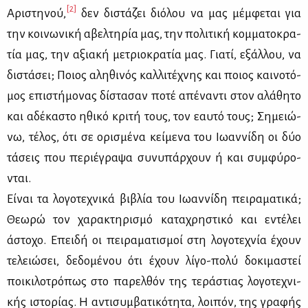
[2]
Αρι­στη­νού,
δεν δι­στά­ζει διό­λου να μας μέμ­φε­ται για
την κοι­νω­νι­κή αβελ­τη­ρία μας, την πο­λι­τι­κή κομ­μα­το­κρα­
τία μας, την αξια­κή με­τριο­κρα­τία μας. Για­τί, εξάλ­λου, να
δι­στά­σει; Ποιος αλη­θι­νός καλ­λι­τέ­χνης και ποιος και­νο­τό­
μος επι­στή­μο­νας δί­στα­σαν πο­τέ απέ­να­ντι στον αλά­θη­το
και αδέ­κα­στο ηθι­κό κρι­τή τους, τον εαυ­τό τους; Ση­μειώ­
νω, τέ­λος, ότι σε ορι­σμέ­να κεί­με­να του Ιω­αν­νί­δη οι δύο
τά­σεις που πε­ριέ­γρα­ψα συ­νυ­πάρ­χουν ή και συμ­φύ­ρο­
νται.
Εί­ναι τα λο­γο­τε­χνι­κά βι­βλία του Ιω­αν­νί­δη πει­ρα­μα­τι­κά;
Θε­ω­ρώ τον χα­ρα­κτη­ρι­σμό κα­τα­χρη­στι­κό και εντέ­λει
άστο­χο. Επει­δή οι πει­ρα­μα­τι­σμοί στη λο­γο­τε­χνία έχουν
τε­λειώ­σει, δε­δο­μέ­νου ότι έχουν λί­γο-πο­λύ δο­κι­μα­στεί
ποι­κι­λο­τρό­πως στο πα­ρελ­θόν της τε­ρά­στιας λο­γο­τε­χνι­
κής ιστο­ρί­ας. Η αντι­συμ­βα­τι­κό­τη­τα, λοι­πόν, της γρα­φής