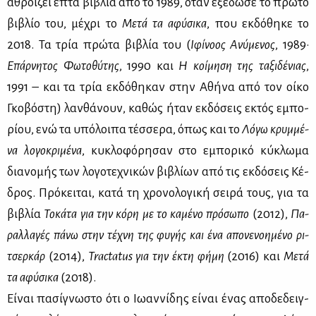
αθροί­ζει επτά βι­βλία από το 1989, όταν εξέ­δω­σε το πρώ­το
βι­βλίο του, μέ­χρι το
Με­τά τα αφύ­σι­κα
, που εκ­δό­θη­κε το
2018. Τα τρία πρώ­τα βι­βλία του (
Ιφί­νο­ος Ανύ­με­νος
, 1989·
Επάρ­νη­τος Φω­το­θύ­της
, 1990 και
Η κοί­μη­ση της τα­ξι­δέ­νιας
,
1991 – και τα τρία εκ­δό­θη­καν στην Αθή­να από τον οί­κο
Γκο­βό­στη) λαν­θά­νουν, κα­θώς ήταν εκ­δό­σεις εκτός εμπο­
ρί­ου, ενώ τα υπό­λοι­πα τέσ­σε­ρα, όπως και το
Λό­γω κρυμ­μέ­
να λο­γο­κρι­μέ­να
, κυ­κλο­φό­ρη­σαν στο εμπο­ρι­κό κύ­κλω­μα
δια­νο­μής των λο­γο­τε­χνι­κών βι­βλί­ων από τις εκ­δό­σεις Κέ­
δρος. Πρό­κει­ται, κα­τά τη χρο­νο­λο­γι­κή σει­ρά τους, για τα
βι­βλία
Το­κά­τα για την κό­ρη με το κα­μέ­νο πρό­σω­πο
(2012),
Πα­
ραλ­λα­γές πά­νω στην τέ­χνη της φυ­γής και ένα απο­νε­νοη­μέ­νο ρι­
τσερ­κάρ
(2014),
Tractatus
για την έκτη φή­μη
(2016) και
Με­τά
τα αφύ­σι­κα
(2018).
Εί­ναι πα­σί­γνω­στο ότι ο Ιω­αν­νί­δης εί­ναι ένας απο­δε­δειγ­