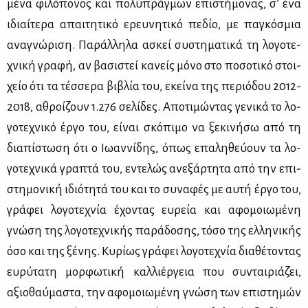
μέ­να φι­λό­πο­νος και πο­λυ­πράγ­μων επι­στή­μο­νας, σ’ ένα
ιδιαί­τε­ρα απαι­τη­τι­κό ερευ­νη­τι­κό πε­δίο, με πα­γκό­σμια
ανα­γνώ­ρι­ση. Πα­ράλ­λη­λα ασκεί συ­στη­μα­τι­κά τη λο­γο­τε­
χνι­κή γρα­φή, αν βα­σι­στεί κα­νείς μό­νο στο πο­σο­τι­κό στοι­
χείο ότι τα τέσ­σε­ρα βι­βλία του, εκεί­να της πε­ριό­δου 2012-
2018, αθροί­ζουν 1.276 σε­λί­δες. Απο­τι­μώ­ντας γε­νι­κά το λο­
γο­τε­χνι­κό έρ­γο του, εί­ναι σκό­πι­μο να ξε­κι­νή­σω από τη
δια­πί­στω­ση ότι ο Ιω­αν­νί­δης, όπως επα­λη­θεύ­ουν τα λο­
γο­τε­χνι­κά γρα­πτά του, εντε­λώς ανε­ξάρ­τη­τα από την επι­
στη­μο­νι­κή ιδιό­τη­τά του και το συ­να­φές με αυ­τή έρ­γο του,
γρά­φει λο­γο­τε­χνία έχο­ντας ευ­ρεία και αφο­μοιω­μέ­νη
γνώ­ση της λο­γο­τε­χνι­κής πα­ρά­δο­σης, τό­σο της ελ­λη­νι­κής
όσο και της ξέ­νης. Κυ­ρί­ως γρά­φει λο­γο­τε­χνία δια­θέ­το­ντας
ευ­ρύ­τα­τη μορ­φω­τι­κή καλ­λιέρ­γεια που συ­νται­ριά­ζει,
αξιο­θαύ­μα­στα, την αφο­μοιω­μέ­νη γνώ­ση των επι­στη­μών