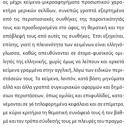
ας μέ­χρι κεί­με­να-μι­κρο­α­φη­γή­μα­τα προ­σω­πι­κού χα­ρα­
κτή­ρα με­ρι­κών σε­λί­δων, συ­νε­πώς γρα­πτά εξαρ­τη­μέ­να
από τις πε­ρι­στα­σια­κές συν­θή­κες της πα­ρο­ντι­κό­τη­τάς
τους και προσ­διο­ρι­σμέ­να στο ύφος, τη θε­μα­τι­κή και την
από­βλε­ψή τους από αυ­τές τις συν­θή­κες. Έτσι εξη­γεί­ται,
επί­σης, για­τί η πλειο­νό­τη­τα των κει­μέ­νων εί­ναι ελ­λη­νό­
γλωσ­σα, κα­θώς απευ­θύ­νο­νται σε άτο­μα-φυ­σι­κούς ομι­
λη­τές της ελ­λη­νι­κής, χω­ρίς όμως να λεί­πουν και αρ­κε­τά
κεί­με­να γραμ­μέ­να στην αγ­γλι­κή, λό­γω των ει­δι­κών πε­ρι­
στά­σε­ών τους. Τα κεί­με­να, λοι­πόν, κα­τά βά­ση μη­νύ­μα­τα
αλ­λά και άλ­λα γρα­πτά συ­γκυ­ρια­κών αφορ­μών και δη­μό­
σιων πε­ρι­στά­σε­ων, όπως ομι­λί­ες και επι­φυλ­λί­δες, κα­τα­
νέ­μο­νται σε 36 τι­τλο­φο­ρη­μέ­να κε­φά­λαια και σε επί­με­τρο,
με κύ­ριο κρι­τή­ριο τη θε­μα­τι­κή συ­νά­φειά τους ή τον βαθ­
μό και τον τρό­πο σύν­δε­σής τους με πλευ­ρές του πραγ­μα­