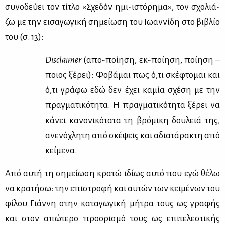
συ­νο­δεύ­ει τον τί­τλο «Σχε­δόν ημι-ιστό­ρη­μα», τον σχο­λιά­
ζω με την ει­σα­γω­γι­κή ση­μεί­ω­ση του Ιω­αν­νί­δη στο βι­βλίο
του (σ. 13):
Disclaimer
(απο-ποί­η­ση, εκ-ποί­η­ση, ποί­η­ση –
ποιος ξέ­ρει): Φο­βά­μαι πως ό,τι σκέ­φτο­μαι και
ό,τι γρά­φω εδώ δεν έχει κα­μία σχέ­ση με την
πραγ­μα­τι­κό­τη­τα. Η πραγ­μα­τι­κό­τη­τα ξέ­ρει να
κά­νει κα­νο­νι­κό­τα­τα τη βρό­μι­κη δου­λειά της,
ανε­νό­χλη­τη από σκέ­ψεις και αδια­τά­ρα­κτη από
κεί­με­να.
Από αυ­τή τη ση­μεί­ω­ση κρα­τώ ιδί­ως αυ­τό που εγώ θέ­λω
να κρα­τή­σω: την επι­στρο­φή και αυ­τών των κει­μέ­νων του
φί­λου Γιάν­νη στην κα­τα­γω­γι­κή μή­τρα τους ως γρα­φής
και στον απώ­τε­ρο προ­ο­ρι­σμό τους ως επι­τε­λε­στι­κής