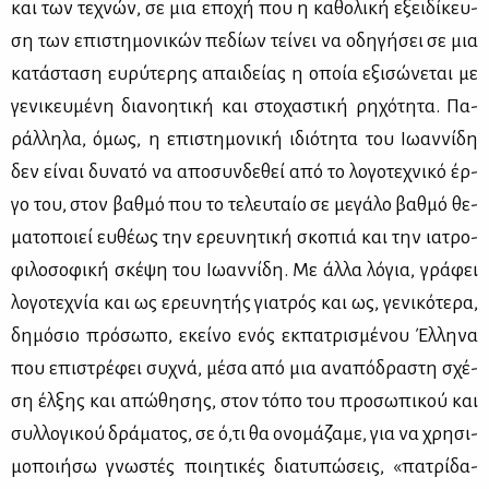
και των τε­χνών, σε μια επο­χή που η κα­θο­λι­κή εξει­δί­κευ­
ση των επι­στη­μο­νι­κών πε­δί­ων τεί­νει να οδη­γή­σει σε μια
κα­τά­στα­ση ευ­ρύ­τε­ρης απαι­δεί­ας η οποία εξι­σώ­νε­ται με
γε­νι­κευ­μέ­νη δια­νοη­τι­κή και στο­χα­στι­κή ρη­χό­τη­τα. Πα­
ράλ­λη­λα, όμως, η επι­στη­μο­νι­κή ιδιό­τη­τα του Ιω­αν­νί­δη
δεν εί­ναι δυ­να­τό να απο­συν­δε­θεί από το λο­γο­τε­χνι­κό έρ­
γο του, στον βαθ­μό που το τε­λευ­ταίο σε με­γά­λο βαθ­μό θε­
μα­το­ποιεί ευ­θέ­ως την ερευ­νη­τι­κή σκο­πιά και την ια­τρο­
φι­λο­σο­φι­κή σκέ­ψη του Ιω­αν­νί­δη. Με άλ­λα λό­για, γρά­φει
λο­γο­τε­χνία και ως ερευ­νη­τής για­τρός και ως, γε­νι­κό­τε­ρα,
δη­μό­σιο πρό­σω­πο, εκεί­νο ενός εκ­πα­τρι­σμέ­νου Έλ­λη­να
που επι­στρέ­φει συ­χνά, μέ­σα από μια ανα­πό­δρα­στη σχέ­
ση έλ­ξης και απώ­θη­σης, στον τό­πο του προ­σω­πι­κού και
συλ­λο­γι­κού δρά­μα­τος, σε ό,τι θα ονο­μά­ζα­με, για να χρη­σι­
μο­ποι­ή­σω γνω­στές ποι­η­τι­κές δια­τυ­πώ­σεις, «πα­τρί­δα-