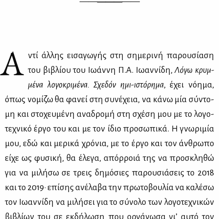
——
———
——
Α
ντί άλ­λης ει­σα­γω­γής στη ση­με­ρι­νή πα­ρου­σί­α­ση
του βι­βλί­ου του Ιω­άν­νη Π.Α. Ιω­αν­νί­δη,
Λό­γω κρυμ­
μέ­να λο­γο­κρι­μέ­να. Σχε­δόν ημι-ιστό­ρη­μα
, έχει νό­η­μα,
όπως νο­μί­ζω θα φα­νεί στη συ­νέ­χεια, να κά­νω μία σύ­ντο­
μη και στο­χευ­μέ­νη ανα­δρο­μή στη σχέ­ση μου με το λο­γο­
τε­χνι­κό έρ­γο του και με τον ίδιο προ­σω­πι­κά. Η γνω­ρι­μία
μου, εδώ και με­ρι­κά χρό­νια, με το έρ­γο και τον άν­θρω­πο
εί­χε ως φυ­σι­κή, θα έλε­γα, απόρ­ροιά της να προ­σκλη­θώ
για να μι­λή­σω σε τρεις δη­μό­σιες πα­ρου­σιά­σεις το 2018
και το 2019· επί­σης ανέ­λα­βα την πρω­το­βου­λία να κα­λέ­σω
τον Ιω­αν­νί­δη να μι­λή­σει για το σύ­νο­λο των λο­γο­τε­χνι­κών
βι­βλί­ων του σε εκ­δή­λω­ση που ορ­γά­νω­σα γι’ αυ­τό τον