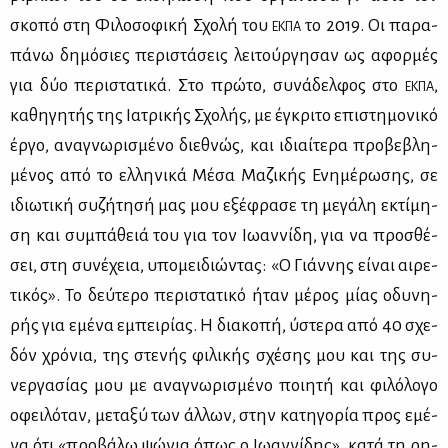
σκο­πό στη Φι­λο­σο­φι­κή Σχο­λή του
το 2019. Οι πα­ρα­
ΕΚ­ΠΑ
πά­νω δη­μό­σιες πε­ρι­στά­σεις λει­τούρ­γη­σαν ως αφορ­μές
για δύο πε­ρι­στα­τι­κά. Στο πρώ­το, συ­νά­δελ­φος στο
,
ΕΚ­ΠΑ
κα­θη­γη­τής της Ια­τρι­κής Σχο­λής, με έγκρι­το επι­στη­μο­νι­κό
έρ­γο, ανα­γνω­ρι­σμέ­νο διε­θνώς, και ιδιαί­τε­ρα προ­βε­βλη­
μέ­νος από το ελ­λη­νι­κά Μέ­σα Μα­ζι­κής Ενη­μέ­ρω­σης, σε
ιδιω­τι­κή συ­ζή­τη­σή μας μου εξέ­φρα­σε τη με­γά­λη εκτί­μη­
ση και συ­μπά­θειά του για τον Ιω­αν­νί­δη, για να προ­σθέ­
σει, στη συ­νέ­χεια, υπο­μει­διώ­ντας: «Ο Γιάν­νης εί­ναι αι­ρε­
τι­κός». Το δεύ­τε­ρο πε­ρι­στα­τι­κό ήταν μέ­ρος μί­ας οδυ­νη­
ρής για εμέ­να εμπει­ρί­ας. Η δια­κο­πή, ύστε­ρα από 40 σχε­
δόν χρό­νια, της στε­νής φι­λι­κής σχέ­σης μου και της συ­
νερ­γα­σί­ας μου με ανα­γνω­ρι­σμέ­νο ποι­η­τή και φι­λό­λο­γο
οφει­λό­ταν, με­τα­ξύ των άλ­λων, στην κα­τη­γο­ρία προς εμέ­
να ότι «προ­βά­λω ψώ­νια όπως ο Ιω­αν­νί­δης», κα­τά τη ρη­