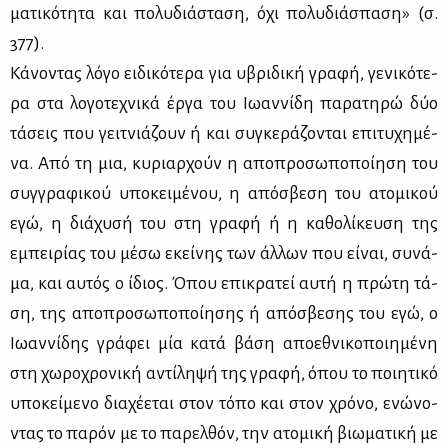
μα­τι­κό­τη­τα και πο­λυ­διά­στα­ση, όχι πο­λυ­διά­σπα­ση» (σ.
377).
Κά­νο­ντας λό­γο ει­δι­κό­τε­ρα για υβρι­δι­κή γρα­φή, γε­νι­κό­τε­
ρα στα λο­γο­τε­χνι­κά έρ­γα του Ιω­αν­νί­δη πα­ρα­τη­ρώ δύο
τά­σεις που γειτ­νιά­ζουν ή και συ­γκε­ρά­ζο­νται επι­τυ­χη­μέ­
να. Από τη μια, κυ­ριαρ­χούν η απο­προ­σω­πο­ποί­η­ση του
συγ­γρα­φι­κού υπο­κει­μέ­νου, η από­σβε­ση του ατο­μι­κού
εγώ, η διά­χυ­σή του στη γρα­φή ή η κα­θο­λί­κευ­ση της
εμπει­ρί­ας του μέ­σω εκεί­νης των άλ­λων που εί­ναι, συ­νά­
μα, και αυ­τός ο ίδιος. Όπου επι­κρα­τεί αυ­τή η πρώ­τη τά­
ση, της απο­προ­σω­πο­ποί­η­σης ή από­σβε­σης του εγώ, ο
Ιω­αν­νί­δης γρά­φει μία κα­τά βά­ση απο­ε­θνι­κο­ποι­η­μέ­νη
στη χω­ρο­χρο­νι­κή αντί­λη­ψή της γρα­φή, όπου το ποι­η­τι­κό
υπο­κεί­με­νο δια­χέ­ε­ται στον τό­πο και στον χρό­νο, ενώ­νο­
ντας το πα­ρόν με το πα­ρελ­θόν, την ατο­μι­κή βιω­μα­τι­κή με