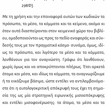
298Φ].
Με τη χρή­ση και την επα­να­φο­ρά αυ­τών των κω­δι­κών τα
πρό­σω­πα, τα μέ­σα, τα κόμ­μα­τα και τα κεί­με­να, ακό­μα κι
όταν αυ­τά δια­σπεί­ρο­νται στον κει­με­νι­κό χώ­ρο του βι­βλί­
ου, ομα­δο­ποιού­νται ως προς το πε­δίο ανα­φο­ράς και σύν­
δε­σής τους με τον πραγ­μα­τι­κό κό­σμο· συ­νά­μα, όμως, ιδί­
ως τα πρό­σω­πα, και λι­γό­τε­ρο τα μέ­σα και τα κόμ­μα­τα,
λαν­θά­νουν για τον ανα­γνώ­στη. Γρά­φω ότι λαν­θά­νουν,
χω­ρίς όμως και να απο­κρύ­πτο­νται πλή­ρως. Έτσι αρ­κε­τά
άτο­μα και μέ­σα, και ιδί­ως τα κόμ­μα­τα, τα ανα­γνω­ρί­ζου­με
ή τα ει­κά­ζου­με βά­σι­μα, ώστε εντέ­λει να αντι­λαμ­βα­νό­μα­
στε ότι η αυ­το­λο­γο­κρι­τι­κή από­κρυ­ψή τους έχει τη ση­μα­
σία της ως μία στρα­τη­γι­κή ει­ρω­νι­κής μι­σο­α­πό­κρυ­ψης
και εντέ­λει μι­σο­φα­νέ­ρω­σης: τα άτο­μα, τα μέ­σα και τα