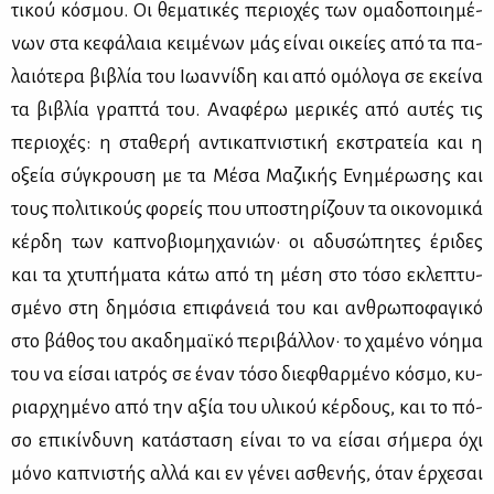
τι­κού κό­σμου. Οι θε­μα­τι­κές πε­ριο­χές των ομα­δο­ποι­η­μέ­
νων στα κε­φά­λαια κει­μέ­νων μάς εί­ναι οι­κεί­ες από τα πα­
λαιό­τε­ρα βι­βλία του Ιω­αν­νί­δη και από ομό­λο­γα σε εκεί­να
τα βι­βλία γρα­πτά του. Ανα­φέ­ρω με­ρι­κές από αυ­τές τις
πε­ριο­χές: η στα­θε­ρή αντι­κα­πνι­στι­κή εκ­στρα­τεία και η
οξεία σύ­γκρου­ση με τα Μέ­σα Μα­ζι­κής Ενη­μέ­ρω­σης και
τους πο­λι­τι­κούς φο­ρείς που υπο­στη­ρί­ζουν τα οι­κο­νο­μι­κά
κέρ­δη των κα­πνο­βιο­μη­χα­νιών· οι αδυ­σώ­πη­τες έρι­δες
και τα χτυ­πή­μα­τα κά­τω από τη μέ­ση στο τό­σο εκλε­πτυ­
σμέ­νο στη δη­μό­σια επι­φά­νειά του και αν­θρω­πο­φα­γι­κό
στο βά­θος του ακα­δη­μαϊ­κό πε­ρι­βάλ­λον· το χα­μέ­νο νό­η­μα
του να εί­σαι ια­τρός σε έναν τό­σο διε­φθαρ­μέ­νο κό­σμο, κυ­
ριαρ­χη­μέ­νο από την αξία του υλι­κού κέρ­δους, και το πό­
σο επι­κίν­δυ­νη κα­τά­στα­ση εί­ναι το να εί­σαι σή­με­ρα όχι
μό­νο κα­πνι­στής αλ­λά και εν γέ­νει ασθε­νής, όταν έρ­χε­σαι