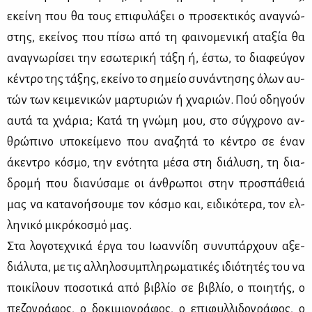
εκεί­νη που θα τους επι­φυ­λά­ξει ο προ­σε­κτι­κός ανα­γνώ­
στης, εκεί­νος που πί­σω από τη φαι­νο­με­νι­κή ατα­ξία θα
ανα­γνω­ρί­σει την εσω­τε­ρι­κή τά­ξη ή, έστω, το δια­φεύ­γον
κέ­ντρο της τά­ξης, εκεί­νο το ση­μείο συ­νά­ντη­σης όλων αυ­
τών των κει­με­νι­κών μαρ­τυ­ριών ή χνα­ριών. Πού οδη­γούν
αυ­τά τα χνά­ρια; Κα­τά τη γνώ­μη μου, στο σύγ­χρο­νο αν­
θρώ­πι­νο υπο­κεί­με­νο που ανα­ζη­τά το κέ­ντρο σε έναν
άκε­ντρο κό­σμο, την ενό­τη­τα μέ­σα στη διά­λυ­ση, τη δια­
δρο­μή που δια­νύ­σα­με οι άν­θρω­ποι στην προ­σπά­θειά
μας να κα­τα­νο­ή­σου­με τον κό­σμο και, ει­δι­κό­τε­ρα, τον ελ­
λη­νι­κό μι­κρό­κο­σμό μας.
Στα λο­γο­τε­χνι­κά έρ­γα του Ιω­αν­νί­δη συ­νυ­πάρ­χουν αξε­
διά­λυ­τα, με τις αλ­λη­λο­συ­μπλη­ρω­μα­τι­κές ιδιό­τη­τές του να
ποι­κί­λουν πο­σο­τι­κά από βι­βλίο σε βι­βλίο, ο ποι­η­τής, ο
πε­ζο­γρά­φος, ο δο­κι­μιο­γρά­φος, ο επι­φυλ­λι­δο­γρά­φος, ο