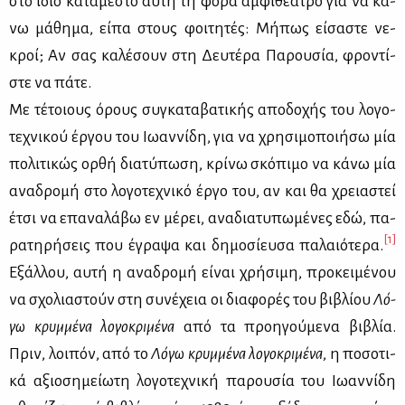
στο ίδιο κα­τά­με­στο αυ­τή τη φο­ρά αμ­φι­θέ­α­τρο για να κά­
νω μά­θη­μα, εί­πα στους φοι­τη­τές: Μή­πως εί­σα­στε νε­
κροί; Αν σας κα­λέ­σουν στη Δευ­τέ­ρα Πα­ρου­σία, φρο­ντί­
στε να πά­τε.
Με τέ­τοιους όρους συ­γκα­τα­βα­τι­κής απο­δο­χής του λο­γο­
τε­χνι­κού έρ­γου του Ιω­αν­νί­δη, για να χρη­σι­μο­ποι­ή­σω μία
πο­λι­τι­κώς ορ­θή δια­τύ­πω­ση, κρί­νω σκό­πι­μο να κά­νω μία
ανα­δρο­μή στο λο­γο­τε­χνι­κό έρ­γο του, αν και θα χρεια­στεί
έτσι να επα­να­λά­βω εν μέ­ρει, ανα­δια­τυ­πω­μέ­νες εδώ, πα­
[1]
ρα­τη­ρή­σεις που έγρα­ψα και δη­μο­σί­ευ­σα πα­λαιό­τε­ρα.
Εξάλ­λου, αυ­τή η ανα­δρο­μή εί­ναι χρή­σι­μη, προ­κει­μέ­νου
να σχο­λια­στούν στη συ­νέ­χεια οι δια­φο­ρές του βι­βλί­ου
Λό­
γω κρυμ­μέ­να λο­γο­κρι­μέ­να
από τα προη­γού­με­να βι­βλία.
Πριν, λοι­πόν, από το
Λό­γω κρυμ­μέ­να λο­γο­κρι­μέ­να
, η πο­σο­τι­
κά αξιο­ση­μεί­ω­τη λο­γο­τε­χνι­κή πα­ρου­σία του Ιω­αν­νί­δη