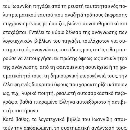
του Ιω­αν­νί­δη πη­γά­ζει από τη ρευ­στή ταυ­τό­τη­τα ενός πο­
λυ­πρι­σμα­τι­κού εαυ­τού που ανα­ζη­τά τρό­πους έκ­φρα­σης
συγ­χρο­νι­σμέ­νους με όσα ζει, βιώ­νει συ­ναι­σθη­μα­τι­κά και
στο­χά­ζε­ται. Εντέ­λει το κύ­ριο δέ­λε­αρ της ανά­γνω­σης των
λο­γο­τε­χνι­κών βι­βλί­ων του πη­γά­ζει, του­λά­χι­στον για συ­
στη­μα­τι­κούς ανα­γνώ­στες του εί­δους μου, απ’ ό,τι θα μπο­
ρού­σε να λει­τουρ­γή­σει εκ πρώ­της όψε­ως ως αντι­κί­νη­τρο
της ανά­γνω­σης: από τη φαι­νο­με­νι­κή ασυ­νέ­χεια ή τη χα­
σμα­τι­κό­τη­τά τους, τη δη­μιουρ­γι­κή ετε­ρο­γέ­νειά τους, την
έλ­λει­ψη ενός δια­κρι­τού ύφους που χα­ρα­κτη­ρί­ζει κά­ποιον
ως, π.χ., λυ­ρι­κό ποι­η­τή, ρε­α­λι­στή αυ­το­σαρ­κα­στι­κό πε­ζο­
γρά­φο, βα­θιά πι­κρα­μέ­νο Έλ­λη­να αυ­το­ε­ξό­ρι­στο ή ακτι­βι­
στή επι­στή­μο­να.
Κα­τά βά­θος, τα λο­γο­τε­χνι­κά βι­βλία του Ιω­αν­νί­δη απαι­
τούν την αφο­σιω­μέ­νη, τη συ­στη­μα­τι­κή ανά­γνω­σή τους,