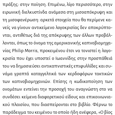
πρά­ξης: στην ποί­η­ση. Επι­μέ­νω, λί­γο πε­ρισ­σό­τε­ρο, στην
ει­ρω­νι­κή διελ­κυ­στίν­δα ανά­με­σα στη μι­σο­α­πό­κρυ­ψη και
τη μι­σο­φα­νέ­ρω­ση: αρ­κε­τά στοι­χεία που θα πε­ρί­με­νε κα­
νείς να γί­νουν αντι­κεί­με­νο λο­γο­κρι­σί­ας δεν απο­κρύ­πτο­
νται, αντι­θέ­τως διά της από­κρυ­ψης των άλ­λων προ­βάλ­
λο­νται, όπως το όνο­μα της αμε­ρι­κα­νι­κής κα­πνο­βιο­μη­χα­
νί­ας Philip Morris, προ­κει­μέ­νου έτσι να το­νι­στεί η λο­γο­
κρι­σία που έχει υπο­στεί ο Ιω­αν­νί­δης στην προ­σπά­θειά
του να δη­μο­σιεύ­σει αντι­κα­πνι­στι­κές επι­φυλ­λί­δες και συ­
νά­μα γρα­πτά κα­ταγ­γελ­τι­κά των κερ­δο­φό­ρων τα­κτι­κών
των κα­πνο­βιο­μη­χα­νιών. Επί­σης η κω­δι­κο­ποί­η­ση των
ονο­μά­των εντεί­νει την προ­σο­χή του ανα­γνώ­στη στο να
συν­δέ­σει κεί­με­να δια­φο­ρε­τι­κού εί­δους και επι­κοι­νω­νια­
κού πλαι­σί­ου, που δια­σπεί­ρο­νται στο βι­βλίο. Φέρ­νω το
πα­ρά­δειγ­μα του κει­μέ­νου το οποίο ήδη ανέ­φε­ρα, «O βί­ος