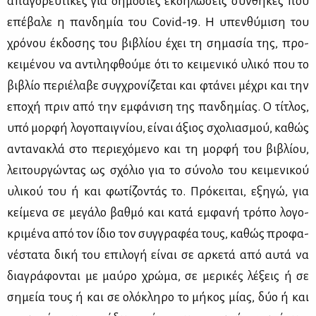
απα­γο­ρευ­τι­κές για δη­μό­σιες εκ­δη­λώ­σεις συν­θή­κες που
επέ­βα­λε η παν­δη­μία του Covid-19. Η υπεν­θύ­μι­ση του
χρό­νου έκ­δο­σης του βι­βλί­ου έχει τη ση­μα­σία της, προ­
κει­μέ­νου να αντι­λη­φθού­με ότι το κει­με­νι­κό υλι­κό που το
βι­βλίο πε­ριέ­λα­βε συγ­χρο­νί­ζε­ται και φτά­νει μέ­χρι και την
επο­χή πριν από την εμ­φά­νι­ση της παν­δη­μί­ας. Ο τί­τλος,
υπό μορ­φή λο­γο­παι­γνί­ου, εί­ναι άξιος σχο­λια­σμού, κα­θώς
αντα­να­κλά στο πε­ριε­χό­με­νο και τη μορ­φή του βι­βλί­ου,
λει­τουρ­γώ­ντας ως σχό­λιο για το σύ­νο­λο του κει­με­νι­κού
υλι­κού του ή και φω­τί­ζο­ντάς το. Πρό­κει­ται, εξη­γώ, για
κεί­με­να σε με­γά­λο βαθ­μό και κα­τά εμ­φα­νή τρό­πο λο­γο­
κρι­μέ­να από τον ίδιο τον συγ­γρα­φέα τους, κα­θώς προ­φα­
νέ­στα­τα δι­κή του επι­λο­γή εί­ναι σε αρ­κε­τά από αυ­τά να
δια­γρά­φο­νται με μαύ­ρο χρώ­μα, σε με­ρι­κές λέ­ξεις ή σε
ση­μεία τους ή και σε ολό­κλη­ρο το μή­κος μί­ας, δύο ή και