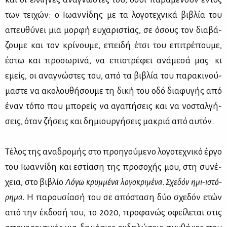
των τει­χών: ο Ιω­αν­νί­δης με τα λο­γο­τε­χνι­κά βι­βλία του
απευ­θύ­νει μια μορ­φή ευ­χα­ρι­στί­ας, σε όσους τον δια­βά­
ζου­με και τον κρί­νου­με, επει­δή έτσι του επι­τρέ­που­με,
έστω και προ­σω­ρι­νά, να επι­στρέ­φει ανά­με­σά μας· κι
εμείς, οι ανα­γνώ­στες του, από τα βι­βλία του πα­ρα­κι­νού­
μα­στε να ακο­λου­θή­σου­με τη δι­κή του οδό δια­φυ­γής από
έναν τό­πο που μπο­ρείς να αγα­πή­σεις και να νο­σταλ­γή­
σεις, όταν ζή­σεις και δη­μιουρ­γή­σεις μα­κριά από αυ­τόν.
Τέ­λος της ανα­δρο­μής στο προη­γού­με­νο λο­γο­τε­χνι­κό έρ­γο
του Ιω­αν­νί­δη και εστί­α­ση της προ­σο­χής μου, στη συ­νέ­
χεια, στο βι­βλίο
Λό­γω κρυμ­μέ­να λο­γο­κρι­μέ­να
.
Σχε­δόν ημι-ιστό­
ρη­μα
. Η πα­ρου­σί­α­σή του σε από­στα­ση δύο σχε­δόν ετών
από την έκ­δο­σή του, το 2020, προ­φα­νώς οφεί­λε­ται στις