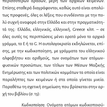
πε­ρισ­σό­τε­ρων αρά­δων, μέ­ρη των αρ­χι­κών κει­μέ­νων.
Επί­σης στα­θε­ρά δια­γρά­φο­νται, κα­θώς αυ­τό εί­ναι απο­λύ­
τως προ­φα­νές, όλες οι λέ­ξεις που συν­δέ­ο­νται με την πο­
λύ συ­χνή ανα­φο­ρά στην Ελ­λά­δα και στην πραγ­μα­τι­κό­τη­
τά της: Ελ­λά­δα, ελ­λη­νι­κός, ελ­λη­νι­κή, Greece κλπ. – σε
όλες αυ­τές τις πε­ρι­πτώ­σεις μέ­νει ορα­τό μό­νο το αρ­χι­κό
γράμ­μα, το Ε ή το G. Η αυ­το­λο­γο­κρι­σία εκ­δη­λώ­νε­ται, επί­
σης, με την κω­δι­κο­ποί­η­ση, με γράμ­μα­τα του ελ­λη­νι­κού
αλ­φα­βή­του και αριθ­μούς, των ονο­μά­των των ατό­μων-
φυ­σι­κών προ­σώ­πων, των τί­τλων των Μέ­σων Μα­ζι­κής
Ενη­μέ­ρω­σης και των πο­λι­τι­κών κομ­μά­των τα οποία εί­ναι
πα­ρα­λή­πτες των κει­μέ­νων ή στα οποία γί­νε­ται μνεία.
Πα­ρα­θέ­τω τη σχε­τι­κή ση­μεί­ω­ση που βρί­σκε­ται στην αρ­
χή του βι­βλί­ου (σ. 13):
Κω­δι­κο­ποί­η­ση
: Ονό­μα­τα ατό­μων κω­δι­κο­ποιού­