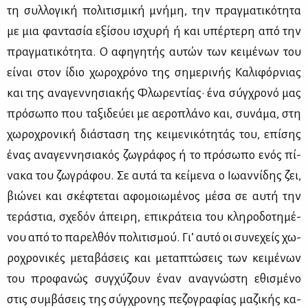
τη συλ­λο­γι­κή πο­λι­τι­σμι­κή μνή­μη, την πραγ­μα­τι­κό­τη­τα
με μια φα­ντα­σία εξί­σου ισχυ­ρή ή και υπέρ­τε­ρη από την
πραγ­μα­τι­κό­τη­τα. Ο αφη­γη­τής αυ­τών των κει­μέ­νων του
εί­ναι στον ίδιο χω­ρο­χρό­νο της ση­με­ρι­νής Κα­λι­φόρ­νιας
και της ανα­γεν­νη­σια­κής Φλω­ρε­ντί­ας· ένα σύγ­χρο­νό μας
πρό­σω­πο που τα­ξι­δεύ­ει με αε­ρο­πλά­νο και, συ­νά­μα, στη
χω­ρο­χρο­νι­κή διά­στα­ση της κει­με­νι­κό­τη­τάς του, επί­σης
ένας ανα­γεν­νη­σια­κός ζω­γρά­φος ή το πρό­σω­πο ενός πί­
να­κα του ζω­γρά­φου. Σε αυ­τά τα κεί­με­να ο Ιω­αν­νί­δης ζει,
βιώ­νει και σκέ­φτε­ται αφο­μοιω­μέ­νος μέ­σα σε αυ­τή την
τε­ρά­στια, σχε­δόν άπει­ρη, επι­κρά­τεια του κλη­ρο­δο­τη­μέ­
νου από το πα­ρελ­θόν πο­λι­τι­σμού. Γι’ αυ­τό οι συ­νε­χείς χω­
ρο­χρο­νι­κές με­τα­βά­σεις και με­τα­πτώ­σεις των κει­μέ­νων
του προ­φα­νώς συγ­χύ­ζουν έναν ανα­γνώ­στη εθι­σμέ­νο
στις συμ­βά­σεις της σύγ­χρο­νης πε­ζο­γρα­φί­ας μα­ζι­κής κα­