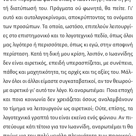
τή δια­τύ­πω­σή του. Πράγ­μα­τα ού φω­νη­τά, θα πεί­τε. Γι’
αυ­τό και αυ­το­λο­γο­κρί­νο­μαι, απο­κρύ­πτο­ντας τα ονό­μα­τα
των προ­σώ­πων. Τα οποία, ωστό­σο, επι­τε­λούν λει­τουρ­γί­
ες στο επι­στη­μο­νι­κό και το λο­γο­τε­χνι­κό πε­δίο, όπως όλοι
μας λι­γό­τε­ρο ή πε­ρισ­σό­τε­ρο, όπως κι εγώ, στην απο­ψι­νή
πε­ρί­στα­ση. Κα­τά τη δι­κή μου κρί­ση, λοι­πόν, ο Ιω­αν­νί­δης
δεν εί­ναι αι­ρε­τι­κός, επει­δή υπε­ρα­σπί­ζε­ται, με συ­νέ­πεια,
πά­θος και μα­χη­τι­κό­τη­τα, τις αρ­χές και τις αξί­ες του. Μάλ­
λον όλοι οι άλ­λοι εί­μα­στε συ­γκα­τα­βα­τι­κοί, αν τον θε­ω­ρού­
με αι­ρε­τι­κό γι’ αυ­τό τον λό­γο. Κι ανα­ρω­τιέ­μαι: Ποια επο­χή
και ποια κοι­νω­νία δεν χρειά­ζε­ται όσους ανα­λαμ­βά­νουν
το τί­μη­μα να λει­τουρ­γούν ως αι­ρε­τι­κοί; Ού­τε, επί­σης, τα
λο­γο­τε­χνι­κά γρα­πτά του εί­ναι εκεί­να ενός ψώ­νιου. Αν πι­
στεύ­ου­με κά­τι τέ­τοιο για τον Ιω­αν­νί­δη, ανα­ρω­τιέ­μαι τι θα
πού­με για την πο­λύ με­γά­λη πλειο­νό­τη­τα των πα­ροι­κού­