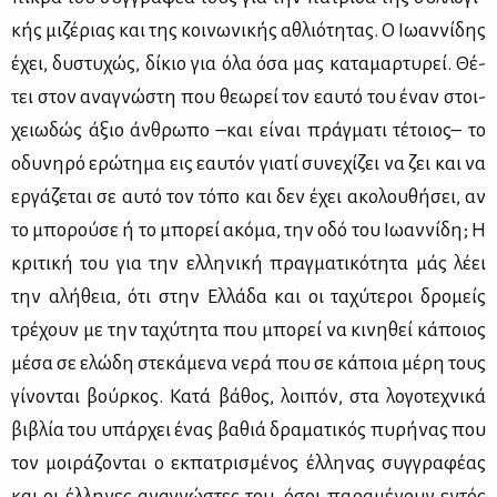
κής μι­ζέ­ριας και της κοι­νω­νι­κής αθλιό­τη­τας. Ο Ιω­αν­νί­δης
έχει, δυ­στυ­χώς, δί­κιο για όλα όσα μας κα­τα­μαρ­τυ­ρεί. Θέ­
τει στον ανα­γνώ­στη που θε­ω­ρεί τον εαυ­τό του έναν στοι­
χειω­δώς άξιο άν­θρω­πο –και εί­ναι πράγ­μα­τι τέ­τοιος– το
οδυ­νη­ρό ερώ­τη­μα εις εαυ­τόν για­τί συ­νε­χί­ζει να ζει και να
ερ­γά­ζε­ται σε αυ­τό τον τό­πο και δεν έχει ακο­λου­θή­σει, αν
το μπο­ρού­σε ή το μπο­ρεί ακό­μα, την οδό του Ιω­αν­νί­δη; Η
κρι­τι­κή του για την ελ­λη­νι­κή πραγ­μα­τι­κό­τη­τα μάς λέ­ει
την αλή­θεια, ότι στην Ελ­λά­δα και οι τα­χύ­τε­ροι δρο­μείς
τρέ­χουν με την τα­χύ­τη­τα που μπο­ρεί να κι­νη­θεί κά­ποιος
μέ­σα σε ελώ­δη στε­κά­με­να νε­ρά που σε κά­ποια μέ­ρη τους
γί­νο­νται βούρ­κος. Κα­τά βά­θος, λοι­πόν, στα λο­γο­τε­χνι­κά
βι­βλία του υπάρ­χει ένας βα­θιά δρα­μα­τι­κός πυ­ρή­νας που
τον μοι­ρά­ζο­νται ο εκ­πα­τρι­σμέ­νος έλ­λη­νας συγ­γρα­φέ­ας
και οι έλ­λη­νες ανα­γνώ­στες του, όσοι πα­ρα­μέ­νουν εντός