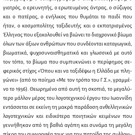
για­τρός, ο ερευ­νη­τής, ο ερω­τευ­μέ­νος άντρας, ο σύ­ζυ­γος
και ο πα­τέ­ρας, ο ενή­λι­κος που θυ­μά­ται το παι­δί που
ήταν, ο κο­σμο­πο­λί­της τα­ξι­δευ­τής και ο εκ­πα­τρι­σμέ­νος
Έλ­λη­νας που εξα­κο­λου­θεί να βιώ­νει το δια­χρο­νι­κό βί­ω­μα
όλων των άξιων αν­θρώ­πων που συν­δέ­ο­νται κα­τα­γω­γι­κά,
βιω­μα­τι­κά, ψυ­χο­συ­ναι­σθη­μα­τι­κά και γλωσ­σι­κά με αυ­τό
τον τό­πο, το βί­ω­μα που συ­μπυ­κνώ­νει ο πε­ρί­φη­μος σε­
φε­ρι­κός στί­χος «Όπου και να τα­ξι­δέ­ψω η Ελ­λά­δα με πλη­
γώ­νει» (από το ποί­η­μα «Με τον τρό­πο του Γ.Σ.», γραμ­μέ­
νο το 1936). Θε­ω­ρη­μέ­νο από αυ­τή τη σκο­πιά, το με­γα­λύ­
τε­ρο μάλ­λον μέ­ρος του λο­γο­τε­χνι­κού έρ­γου του Ιω­αν­νί­δη
εντάσ­σε­ται σε εκεί­νη τη μα­κρά πα­ρά­δο­ση αν­θελ­λη­νι­κών
λο­γο­τε­χνι­κών και ει­δι­κό­τε­ρα ποι­η­τι­κών κει­μέ­νων που
γεν­νή­θη­καν από τη βα­θιά αγά­πη και συ­νά­μα τη με­γά­λη
πί­κρα του συγ­γρα­φέα τους για την πα­τρί­δα της συλ­λο­γι­