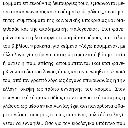
κόμ­μα­τα επι­τε­λούν τις λει­τουρ­γί­ες τους, εξι­σώ­νο­νται μέ­
σα από κοι­νω­νι­κούς και ακα­δη­μαϊ­κούς ρό­λους, σκο­πι­μό­
τη­τες, συμ­πτώ­μα­τα της κοι­νω­νι­κής υπο­κρι­σί­ας και δια­
φθο­ράς και της ακα­δη­μαϊ­κής πα­θο­γέ­νειας. Έτσι φα­νε­
ρώ­νε­ται και η λει­τουρ­γία του πρώ­του μέ­ρους του τί­τλου
του βι­βλί­ου: πρό­κει­ται για κεί­με­να «Λό­γω κρυμ­μέ­να», με
άλ­λα λό­για για κεί­με­να που κρύ­φτη­καν από βά­σι­μη αι­τία
ή αι­τί­ες ή που, επί­σης, απο­κρύ­πτο­νται (και έτσι φα­νε­
ρώ­νο­νται) δια του λό­γου, όπως και αν εν­νοη­θεί η έν­νοιά
του, από τον γρα­πτό λό­γο ως όρ­γα­νο επι­κοι­νω­νί­ας ή την
έλ­λο­γη σκέ­ψη ως τρό­πο εν­νό­η­σης του κό­σμου. Στον
πραγ­μα­τι­κό κό­σμο και ιδί­ως στον πραγ­μα­τι­κό τό­πο μας η
γλώσ­σα ως μέ­σο επι­κοι­νω­νί­ας έχει ανε­πα­νόρ­θω­τα φθα­
ρεί, ενώ και ο κό­σμος, τέ­τοιος που εί­ναι, πο­λύ δύ­σκο­λα γί­
νε­ται να εν­νοη­θεί. Όσο για τον ει­δο­λο­γι­κό υπό­τι­τλο που