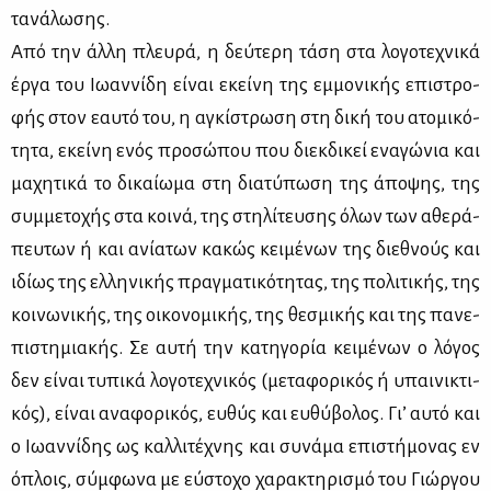
τα­νά­λω­σης.
Από την άλ­λη πλευ­ρά, η δεύ­τε­ρη τά­ση στα λο­γο­τε­χνι­κά
έρ­γα του Ιω­αν­νί­δη εί­ναι εκεί­νη της εμ­μο­νι­κής επι­στρο­
φής στον εαυ­τό του, η αγκί­στρω­ση στη δι­κή του ατο­μι­κό­
τη­τα, εκεί­νη ενός προ­σώ­που που διεκ­δι­κεί ενα­γώ­νια και
μα­χη­τι­κά το δι­καί­ω­μα στη δια­τύ­πω­ση της άπο­ψης, της
συμ­με­το­χής στα κοι­νά, της στη­λί­τευ­σης όλων των αθε­ρά­
πευ­των ή και ανί­α­των κα­κώς κει­μέ­νων της διε­θνούς και
ιδί­ως της ελ­λη­νι­κής πραγ­μα­τι­κό­τη­τας, της πο­λι­τι­κής, της
κοι­νω­νι­κής, της οι­κο­νο­μι­κής, της θε­σμι­κής και της πα­νε­
πι­στη­μια­κής. Σε αυ­τή την κα­τη­γο­ρία κει­μέ­νων ο λό­γος
δεν εί­ναι τυ­πι­κά λο­γο­τε­χνι­κός (με­τα­φο­ρι­κός ή υπαι­νι­κτι­
κός), εί­ναι ανα­φο­ρι­κός, ευ­θύς και ευ­θύ­βο­λος. Γι’ αυ­τό και
ο Ιω­αν­νί­δης ως καλ­λι­τέ­χνης και συ­νά­μα επι­στή­μο­νας εν
όπλοις, σύμ­φω­να με εύ­στο­χο χα­ρα­κτη­ρι­σμό του Γιώρ­γου