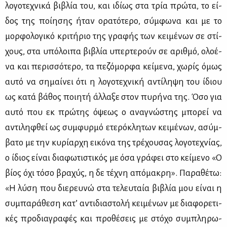
λο­γο­τε­χνι­κά βι­βλία του, και ιδί­ως στα τρία πρώ­τα, το εί­
δος της ποί­η­σης ήταν ορα­τό­τε­ρο, σύμ­φω­να και με το
μορ­φο­λο­γι­κό κρι­τή­ριο της γρα­φής των κει­μέ­νων σε στί­
χους, στα υπό­λοι­πα βι­βλία υπερ­τε­ρούν σε αριθ­μό, ολο­έ­
να και πε­ρισ­σό­τε­ρο, τα πε­ζό­μορ­φα κεί­με­να, χω­ρίς όμως
αυ­τό να ση­μαί­νει ότι η λο­γο­τε­χνι­κή αντί­λη­ψη του ίδιου
ως κα­τά βά­θος ποι­η­τή άλ­λα­ξε στον πυ­ρή­να της. Όσο για
αυ­τό που εκ πρώ­της όψε­ως ο ανα­γνώ­στης μπο­ρεί να
αντι­λη­φθεί ως συμ­φυρ­μό ετε­ρό­κλη­των κει­μέ­νων, ασύμ­
βα­το με την κυ­ρί­αρ­χη ει­κό­να της τρέ­χου­σας λο­γο­τε­χνί­ας,
ο ίδιος εί­ναι δια­φω­τι­στι­κός με όσα γρά­φει στο κεί­με­νο «O
βί­ος όχι τό­σο βρα­χύς, η δε τέ­χνη από­μα­κρη». Πα­ρα­θέ­τω:
«Η λύ­ση που διε­ρευ­νώ στα τε­λευ­ταία βι­βλία μου εί­ναι η
συ­μπα­ρά­θε­ση κα­τ’ αντι­δια­στο­λή κει­μέ­νων με δια­φο­ρε­τι­
κές προ­δια­γρα­φές και προ­θέ­σεις με στό­χο συ­μπλη­ρω­