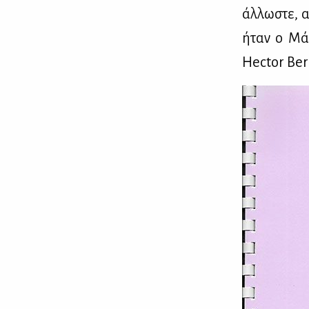
άλ­λω­στε, 
ήταν ο Μάρ
Hector Ber