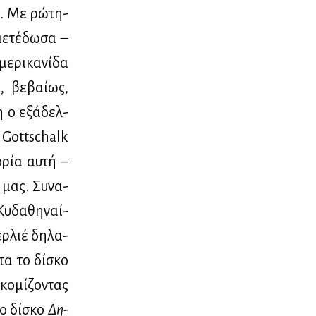
ιο. Με ρώ­τη­
ε­τέ­δω­σα –
­ρι­κα­νί­δα
α, βε­βαί­ως,
 ο εξά­δελ­
ν Gottschalk
­ρία αυ­τή –
 μας. Συ­να­
Κυ­δα­θη­ναί­
ρ­λιέ δη­λα­
τα το δί­σκο
ο­μί­ζο­ντας
το δί­σκο
Δη­