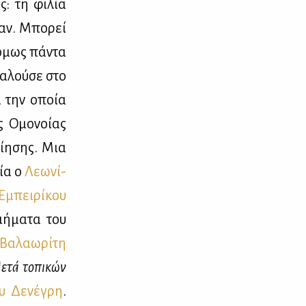
ς: τη φι­λία
σαν. Μπο­ρεί
 όμως πά­ντα
α­λού­σε στο
ιά την οποία
ς Ομο­νοί­ας
ί­η­σης. Μια
οία ο
Λε­ω­νί­
Εμπει­ρί­κου
­ή­μα­τα του
Βα­λα­ω­ρί­τη
ε­τά το­πι­κών
υ Δε­νέ­γρη
.