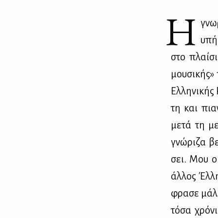
Η
γνω­
υπήρ
στο πλαί­σ
μου­σι­κής» 
Ελ­λη­νι­κής
τη και πια
με­τά τη με
γνώ­ρι­ζα βε
σει. Μου ομ
άλ­λος Έλ­λ
φρα­σε μά­λ
τό­σα χρό­ν