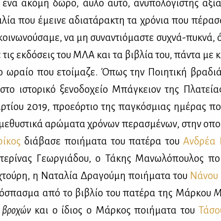
 ένα ακό­μη δώ­ρο, άυ­λο αυ­τό, ανυ­πο­λό­γι­στης αξί­α
­λία που έμει­νε αδια­τά­ρα­κτη τα χρό­νια που πέ­ρα­
κοι­νω­νού­σα­με, να μη συ­να­ντιό­μα­στε συ­χνά-πυ­κνά,
ε τις εκ­δό­σεις του ΜΛΑ και τα βι­βλία του, πά­ντα με κ
ο ωραίο που ετοί­μα­ζε. Όπως την Ποι­η­τι­κή βρα­δ
 στο ιστο­ρι­κό ξε­νο­δο­χείο Μπά­γκειον της Πλα­τεί­α
­τί­ου 2019, προ­ε­όρ­τιο της πα­γκό­σμιας ημέ­ρας πο
με­θυ­στι­κά αρώ­μα­τα χρό­νων πε­ρα­σμέ­νων, στην οπ
ί­κος
διά­βα­σε ποι­ή­μα­τα του πα­τέ­ρα του
Αν­δρέα 
τε­ρί­νας Γε­ωρ­γιά­δου, ο Τά­κης Μα­νω­λό­που­λος ποι
χτού­ρη, η Να­τα­λία Δρα­γού­μη ποι­ή­μα­τα του
Νά­νου 
ό­σπα­σμα από το βι­βλίο του πα­τέ­ρα της Μάρ­κου
Μ
ν βρο­χών
και ο ίδιος ο Μάρ­κος ποι­ή­μα­τα του
Τά­σο