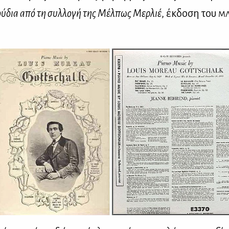
γού­δια από τη συλ­λο­γή της Μέλ­πως Μερ­λιέ
, έκ­δο­ση του
Μ