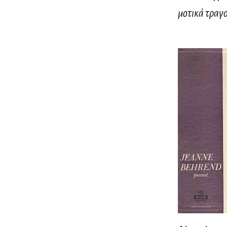
μο­τι­κά τρα­