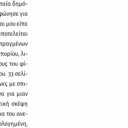
­ταία δη­μό­
φώ­νη­σε για
αι μου εί­πε
ο­τε­λεί­ται
­πραγ­μέ­νων
ο­ρί­ου, λι­
νους του φί­
υ. 33 σε­λί­
­νες με σπι­
­σα για μιαν
τι­κή σκέ­ψη
βεια του ανε­
­λο­γη­μέ­νη,