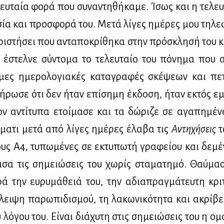
ευ­ταία φο­ρά που συ­να­ντη­θή­κα­με. Ίσως και η τε­λευ
σία και προ­σφο­ρά του. Με­τά λί­γες ημέ­ρες μου τη­λε­
­ρι­στή­σει που αντα­πο­κρί­θη­κα στην πρό­σκλη­σή του κ
έστελ­νε σύ­ντο­μα το τε­λευ­ταίο του πό­νη­μα που απ
μες ημε­ρο­λο­για­κές κα­τα­γρα­φές σκέ­ψε­ων και πε
ή­ρω­σε ότι δεν ήταν επί­ση­μη έκ­δο­ση, ήταν εκτός εμπ
ον αντί­τυ­πα ετοί­μα­σε και τα δώ­ρι­ζε σε αγα­πη­μέ­
μα­τι με­τά από λί­γες ημέ­ρες έλα­βα τις
Αντη­χή­σεις
το
ους Α4, τυ­πω­μέ­νες σε εκτυ­πω­τή γρα­φεί­ου και δε­μέ
­σα τις ση­μειώ­σεις του χω­ρίς στα­μα­τη­μό. Θαύ­μα
ά την ευ­ρυ­μά­θειά του, την αδια­πραγ­μά­τευ­τη κρι­
λει­ψη πα­ρω­πι­δι­σμού, τη λα­κω­νι­κό­τη­τα και ακρί­
υ λό­γου του. Εί­ναι διά­χυ­τη στις ση­μειώ­σεις του η ομο