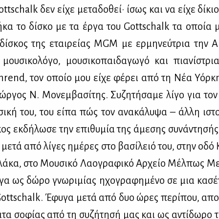
ttschalk δεν εί­χε με­τα­δο­θεί· ίσως και να εί­χε δί­κ
κα το δί­σκο με τα έρ­γα του Gottschalk τα οποία μ
ί­σκος της εται­ρεί­ας MGM με ερ­μη­νεύ­τρια την Αμε
 μου­σι­κο­λό­γο, μου­σι­κο­παι­δα­γω­γό και πια­νί­στρι
rend, τον οποίο μου εί­χε φέ­ρει από τη Νέα Υόρ­κη
ρ­γος Ν. Μο­νεμ­βα­σί­της. Συ­ζη­τή­σα­με λί­γο για το
σι­κή του, του εί­πα πώς τον ανα­κά­λυ­ψα – άλ­λη ιστο
ος εκ­δή­λω­σε την επι­θυ­μία της άμε­σης συ­νά­ντη­σής
 με­τά από λί­γες ημέ­ρες στο βα­σί­λειό του, στην οδό 
ά­κα, στο Μου­σι­κό Λα­ο­γρα­φι­κό Αρ­χείο Μέλ­πως Με
γα ως δώ­ρο γνω­ρι­μί­ας ηχο­γρα­φη­μέ­νο σε μια κα­σέ­
tschalk. Έφυ­γα με­τά από δυο ώρες πε­ρί­που, απο­κ
­τα σο­φί­ας από τη συ­ζή­τη­σή μας και ως αντί­δω­ρο 