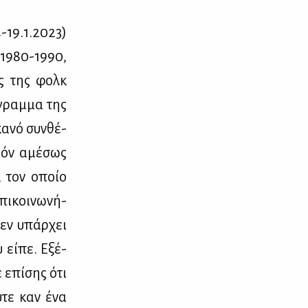
-19.1.2023)
ς 1980-1990,
ις της φολκ
ό­γραμ­μα της
κα­νό συν­θέ­
δόν αμέ­σως
ο, τον οποίο
πι­κοι­νω­νή­
δεν υπάρ­χει
 εί­πε. Εξέ­
 επί­σης ότι
ύ­τε καν ένα