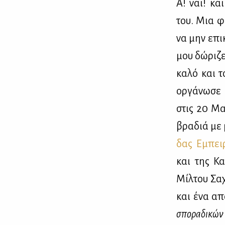
Α! ναι! και
του. Μια φι
να μην επι­
μου δώ­ρι­ζ
κα­λό και τ
ορ­γά­νω­σε
στις 20 Μαρ
βρα­διά με 
δας Εμπει­ρ
και της Κα­
Μίλ­του Σα­
και ένα απ
σπο­ρα­δι­κώ