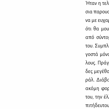
Ήταν η τε­λ
σια πα­ρου­
να με ευ­χα
ότι θα μου 
από σύ­ντο­
του. Συ­μπλ
γο­στά μό­ν
λους. Πράγ­
δες με­γέ­θ
ράλ. Διά­βα
ακό­μη φο­ρ
του, την έλ­
πι­τή­δευ­το