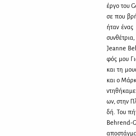
έρ­γο του Go
σε που βρή­
ήταν ένας δ
συν­θέ­τρια,
Jeanne Beh
φός μου Γιώ
και τη μου­
και ο Μάρ­κ
ντη­θή­κα­με
ων, στην Πλ
δή. Του πή­
Behrend-Got
απο­στάγ­μα