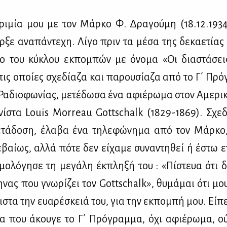
ρι­μία μου με τον Μάρ­κο Φ. Δρα­γού­μη (18.12.1934
­ξε ανα­πά­ντε­χη. Λί­γο πριν τα μέ­σα της δε­κα­ε­τί­α
ιο του κύ­κλου εκ­πο­μπών με όνο­μα «Οι δια­στά­σε
τις οποί­ες σχε­δί­α­ζα και πα­ρου­σί­α­ζα από το Γ΄ Πρ
 Ρα­διο­φω­νί­ας, με­τέ­δω­σα ένα αφιέ­ρω­μα στον Αμε­ρι­
­νί­στα Louis Morreau Gottschalk (1829-1869). Σχε­
­τά­δο­ση, έλα­βα ένα τη­λε­φώ­νη­μα από τον Μάρ­κ
­βαί­ως, αλ­λά πό­τε δεν εί­χα­με συ­να­ντη­θεί ή έστω ε
ο­λό­γη­σε τη με­γά­λη έκ­πλη­ξή του : «Πί­στευα ότι 
η­νας που γνω­ρί­ζει τον Gottschalk», θυ­μά­μαι ότι μου
ι­στα την ευα­ρέ­σκειά του, για την εκ­πο­μπή μου. Εί­πε
ια που άκου­γε το Γ΄ Πρό­γραμ­μα, όχι αφιέ­ρω­μα, ο