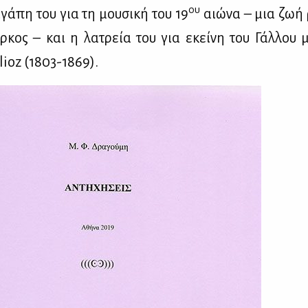
ου
αγά­πη του για τη μου­σι­κή του 19
αιώ­να – μια ζωή ρ
­κος – και η λα­τρεία του για εκεί­νη του Γάλ­λου μ
lioz (1803-1869).