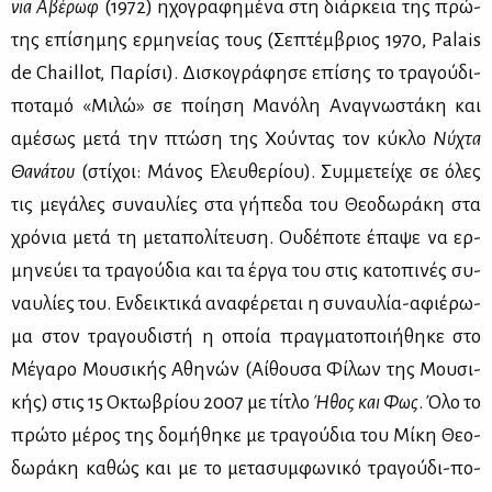
νια Αβέ­ρωφ
(1972) ηχο­γρα­φη­μέ­να στη διάρ­κεια της πρώ­
της επί­ση­μης ερ­μη­νεί­ας τους (Σε­πτέμ­βριος 1970, Palais
de Chaillot, Πα­ρί­σι). Δι­σκο­γρά­φη­σε επί­σης το τρα­γού­δι-
πο­τα­μό «Μι­λώ» σε ποί­η­ση Μα­νό­λη Ανα­γνω­στά­κη και
αμέ­σως με­τά την πτώ­ση της Χού­ντας τον κύ­κλο
Νύ­χτα
Θα­νά­του
(στί­χοι: Μά­νος Ελευ­θε­ρί­ου). Συμ­με­τεί­χε σε όλες
τις με­γά­λες συ­ναυ­λί­ες στα γή­πε­δα του Θε­ο­δω­ρά­κη στα
χρό­νια με­τά τη με­τα­πο­λί­τευ­ση. Ου­δέ­πο­τε έπα­ψε να ερ­
μη­νεύ­ει τα τρα­γού­δια και τα έρ­γα του στις κα­το­πι­νές συ­
ναυ­λί­ες του. Εν­δει­κτι­κά ανα­φέ­ρε­ται η συ­ναυ­λία-αφιέ­ρω­
μα στον τρα­γου­δι­στή η οποία πραγ­μα­το­ποι­ή­θη­κε στο
Μέ­γα­ρο Μου­σι­κής Αθη­νών (Αί­θου­σα Φί­λων της Μου­σι­
κής) στις 15 Οκτω­βρί­ου 2007 με τί­τλο
Ήθος και Φως
. Όλο το
πρώ­το μέ­ρος της δο­μή­θη­κε με τρα­γού­δια του Μί­κη Θε­ο­
δω­ρά­κη κα­θώς και με το με­τα­συμ­φω­νι­κό τρα­γού­δι-πο­