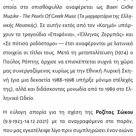
οποία στο οπι­σθό­φυλ­λο ανα­φέ­ρε­ται ως
Biseri Grčke
Muzike - The Pearls Of Greek Music
(
Τα μαρ­γα­ρι­τά­ρια της Ελ­λη­
νι­κής Μου­σι­κής
). Σε αυ­τήν εκτός από τον «Καη­μό» υπάρ­
χουν τα τρα­γού­δια «Επι­φά­νια», «Έλ­λη­νας Ζορ­μπάς» και
«Σε πό­τι­σα ρο­δό­στα­μο» — έτσι ανα­φέ­ρο­νται με λα­τι­νι­κά
στοι­χεία οι τί­τλοι τους. Με­τά τη με­τα­πο­λί­τευ­ση (1974) ο
Παύ­λος Ρά­πτης άρ­χι­σε να επι­σκέ­πτε­ται συ­χνά τη χώ­ρα
μας συ­νερ­γα­ζό­με­νος κυ­ρί­ως με την Εθνι­κή Λυ­ρι­κή Σκη­
νή (για μια δε­κα­ε­τία 1988-1998 υπήρ­ξε μό­νι­μο στέ­λε­χός
της), αλ­λά και δι­δά­σκο­ντας μο­νω­δία από το 1989 στο Ελ­
λη­νι­κό Ωδείο.
Η εύ­λο­γη απο­ρία για τη σχέ­ση της
Ρο­ζί­τας Σώ­κου
(9.9.1923-14.12.2021) με τα ανα­γρα­φό­με­να στο πα­ρόν,
που μας εγκα­τέ­λει­ψε λί­γο πριν συ­μπλη­ρώ­σει έναν αιώ­να