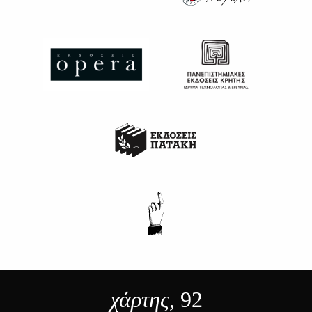
χάρτης
, 92