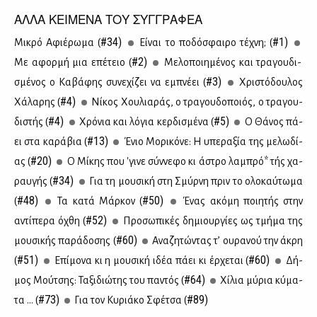
ΑΛΛΑ ΚΕΙΜΕΝΑ ΤΟΥ ΣΥΓΓΡΑΦΕΑ
#34)
#1)
Μι­κρό Αφιέ­ρω­μα (
Εί­ναι το πο­δό­σφαι­ρο τέ­χνη; (
#2)
Με αφορ­μή μια επέ­τειο (
Με­λο­ποι­η­μέ­νος και τρα­γου­δι­
#3)
σμέ­νος ο Κα­βά­φης συ­νε­χί­ζει να εμπνέ­ει (
Χρι­στό­δου­λος
#4)
Χά­λα­ρης (
Νί­κος Χου­λια­ράς, ο τρα­γου­δο­ποιός, ο τρα­γου­
#4)
#5)
δι­στής (
Χρό­νια και λό­για κερ­δι­σμέ­να (
Ο Θά­νος πά­
#13)
ει στα κα­ρά­βια (
Ένιο Μο­ρι­κό­νε: Η υπε­ρα­ξία της με­λω­δί­
#20)
ας (
Ο Μί­κης που 'γι­νε σύν­νε­φο κι άστρο λα­μπρό* τής χα­
#34)
ραυ­γής (
Για τη μου­σι­κή στη Σμύρ­νη πριν το ολο­καύ­τω­μα
#48)
#50)
(
Τα κα­τά Μάρ­κον (
Ένας ακό­μη ποι­η­τής στην
#52)
αντί­πε­ρα όχθη (
Προ­σω­πι­κές δη­μιουρ­γί­ες ως τμή­μα της
#60)
μου­σι­κής πα­ρά­δο­σης (
Ανα­ζη­τώ­ντας τ’ ου­ρα­νού την άκρη
#51)
#60)
(
Επί­μο­να κι η μου­σι­κή ιδέα πά­ει κι έρ­χε­ται (
Δή­
#64)
μος Μού­τσης: Τα­ξι­διώ­της του πα­ντός (
Χί­λια μύ­ρια κύ­μα­
#73)
#89)
τα ... (
Για τον Κυ­ριά­κο Σφέ­τσα (