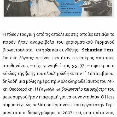
Η πλέ­ον τρα­γι­κή από τις απώ­λειες στις οποί­ες εστιά­ζει το
πα­ρόν ήταν αναμ­φί­βο­λα του χα­ρι­σμα­τι­κού Γερ­μα­νού
βιο­λον­τσε­λί­στα –υπήρ­ξε και συν­θέ­της–
Sebastian Hess
.
Για δυο λό­γους: αφε­νός μεν ήταν ο νε­ό­τε­ρος από τους
απο­θα­νό­ντες – εί­χε γεν­νη­θεί στις 5.5.1971 – αφε­τέ­ρου ο
η
κύ­κλος της ζω­ής του ολο­κλη­ρώ­θη­κε την 1
Σε­πτεμ­βρί­ου,
δη­λα­δή μια μό­λις ημέ­ρα πριν ολο­κλη­ρω­θεί αυ­τός του Μί­
κη Θε­ο­δω­ρά­κη.
Η Ρα­ψω­δία για βιο­λον­τσέ­λο και ορ­χή­στρα
του
μου­σουρ­γού ήταν η αφορ­μή για να συ­να­ντη­θούν. Ο Hess
συμ­με­τεί­χε ως σο­λίστ σε ερ­μη­νεί­ες του έρ­γου στην Γερ­
μα­νία και το δι­σκο­γρά­φη­σε το 2007 εκεί, συ­μπράτ­το­ντας