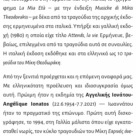
φη­μα
La Mia Età
– με την έν­δει­ξη
Musiche di Mikis
Theodorakis
– με δέ­κα από τα τρα­γού­δια της αρ­χι­κής έκ­δο­
σης ερ­μη­νευ­μέ­να στα ιτα­λι­κά. Υπήρ­ξε και γαλ­λι­κή εκ­δο­
χή (1980) η οποία εί­χε τί­τλο
Attends
, la
vie
.
Ερ­μή­νευε, βε­
βαί­ως, επι­λεγ­μέ­να από τα τρα­γού­δια αυ­τά σε συ­ναυ­λί­ες.
Η ιτα­λι­κή έκ­δο­ση εκ­δό­θη­κε και στα ελ­λη­νι­κά ως
10 τρα­
γού­δια του Μί­κη Θε­ο­δω­ρά­κη.
Από την ξε­νι­τιά προ­έρ­χε­ται και η επό­με­νη ανα­φο­ρά μας.
Με ελ­λη­νι­κό­τα­τη προ­έ­λευ­ση και ιδιο­συ­γκρα­σία όμως
αυ­τή. Πρώ­ι­μη ήταν η εκ­δη­μία της
Αγ­γε­λι­κής Ιο­νά­του-
Angélique
Ionatos
(22.6.1954-7.7.2021) — Ιω­αν­νά­του
ήταν το πραγ­μα­τι­κό της επώ­νυ­μο. Πρώ­τη αυ­τή δι­σκο­
γρά­φη­σε, το 1994, στη Γαλ­λία μά­λι­στα όπου εί­χε εγκα­τα­
στα­θεί νω­ρίς, τον κύ­κλο τρα­γου­διών του Μί­κη
Εα­ρι­νός άνε­