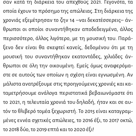
σαν κα­τά τη διάρ­κεια του απε­χθούς 2021. Γε­γο­νό­τα, τα
οποία έχουν το πρό­ση­μο της απώ­λειας. Στη διάρ­κεια της
χρο­νιάς εξε­μέ­τρη­σαν το ζην 14 –ναι δε­κα­τέσ­σε­ρεις– άν­
θρω­ποι οι οποί­οι συ­να­ντή­θη­καν απο­δε­δειγ­μέ­να, άλ­λος
πε­ρισ­σό­τε­ρο, άλ­λος λι­γό­τε­ρο, με τη μου­σι­κή του. Πα­ρά­
ξε­νο δεν εί­ναι θα σκε­φτεί κα­νείς, δε­δο­μέ­νου ότι με τη
μου­σι­κή του συ­να­ντή­θη­καν εκα­το­ντά­δες, χι­λιά­δες άν­
θρω­ποι σε όλη την οι­κου­μέ­νη. Εμείς όμως ανα­φε­ρό­μα­
στε σε αυ­τούς των οποί­ων η σχέ­ση εί­ναι εγνω­σμέ­νη. Αν
μά­λι­στα ανα­τρέ­ξου­με στις προη­γού­με­νες χρο­νιές και κα­
τα­με­τρή­σου­με ανά­λο­γα πε­ρι­στα­τι­κά βε­βαιω­νό­μα­στε ότι
το 2021, η τε­λευ­ταία χρο­νιά του δη­λα­δή, ήταν και σε αυ­
τόν το θλι­βε­ρό το­μέα ξε­χω­ρι­στή. Το 2015 εί­ναι κα­τα­γραμ­
μέ­νες εν­νέα σχε­τι­κές απώ­λειες, το 2016 έξι, το 2017 οκτώ,
το 2018 δύο, το 2019 επτά και το 2020 έξι!