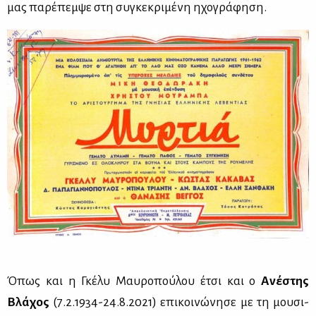
μας πα­ρέ­πεμ­ψε στη συ­γκε­κρι­μέ­νη ηχο­γρά­φη­ση.
Όπως και η Γκέ­λυ Μαυ­ρο­πού­λου έτσι και ο
Ανέ­στης
Βλά­χος
(7.2.1934-24.8.2021) επι­κοι­νώ­νη­σε με τη μου­σι­