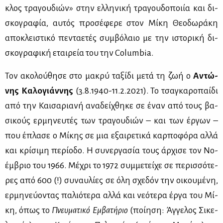
κλος τρα­γου­διών» στην ελ­λη­νι­κή τρα­γου­δο­ποι­ία και δι­
σκο­γρα­φία, αυ­τός προ­σέ­φε­ρε στον Μί­κη Θε­ο­δω­ρά­κη
απο­κλει­στι­κό πε­ντα­ε­τές συμ­βό­λαιο με την ιστο­ρι­κή δι­
σκο­γρα­φι­κή εται­ρεία του την Columbia.
Τον ακο­λού­θη­σε στο μα­κρύ τα­ξί­δι με­τά τη ζωή ο
Αντώ­
νης Κα­λο­γιάν­νης
(3.8.1940-11.2.2021). Το τσα­γκα­ρο­παί­δι
από την Και­σα­ρια­νή ανα­δεί­χθη­κε σε έναν από τους βα­
σι­κούς ερ­μη­νευ­τές των τρα­γου­διών – και των έρ­γων –
που έπλα­σε ο Μί­κης σε μια εξαι­ρε­τι­κά καρ­πο­φό­ρα αλ­λά
και κρί­σι­μη πε­ρί­ο­δο. Η συ­νερ­γα­σία τους άρ­χι­σε τον Νο­
έμ­βριο του 1966. Μέ­χρι το 1972 συμ­με­τεί­χε σε πε­ρισ­σό­τε­
ρες από 600 (!) συ­ναυ­λί­ες σε όλη σχε­δόν την οι­κου­μέ­νη,
ερ­μη­νεύ­ο­ντας πα­λιό­τε­ρα αλ­λά και νε­ό­τε­ρα έρ­γα του Μί­
κη, όπως το
Πνευ­μα­τι­κό Εμ­βα­τή­ριο
(ποί­η­ση: Άγ­γε­λος Σι­κε­