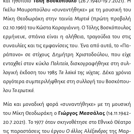
και ηθο­ποιό
Τό­λη Βο­σκό­που­λο
(26.7.1940-19.7.2021). Η
Γκέ­λυ Μαυ­ρο­πού­λου «συ­να­ντή­θη­κε» με τη μου­σι­κή του
Μί­κη Θε­ο­δω­ρά­κη στην ται­νία
Μυρ­τιά
(πρώ­τη προ­βο­λή
02.10.1961) του Κώ­στα Κα­ρα­γιάν­νη. Ο Τό­λης Βο­σκό­που­λος
ερ­μή­νευε, σπά­νια εί­ναι η αλή­θεια, τρα­γού­δια του στις
συ­ναυ­λί­ες και τις εμ­φα­νί­σεις του. Ένα από αυ­τά, το «Πα­
ρά­πο­νο» σε στί­χους Δη­μή­τρη Χρι­στο­δού­λου, που εί­χε
εντα­χθεί στον κύ­κλο
Πο­λι­τεία
, δι­σκο­γρα­φή­θη­κε στη συλ­
λο­γι­κή έκ­δο­ση του 1985
Τα λαϊ­κά της νύ­χτας
. Δέ­κα χρό­νια
αρ­γό­τε­ρα συ­μπε­ρι­λή­φθη­κε στη συλ­λο­γή του Βο­σκό­που­
λου
Τα ερω­τι­κά.
Μία και μο­να­δι­κή φο­ρά «συ­να­ντή­θη­κε» με τη μου­σι­κή
του Μί­κη Θε­ο­δω­ρά­κη ο
Γιώρ­γος Μεσ­σά­λας
(14.11.1942-
20.7.2021). Το 1977 όταν σκη­νο­θέ­τη­σε στο Εθνι­κό Θέ­α­τρο
τις πα­ρα­στά­σεις του έρ­γου
Ο άλ­λος Αλέ­ξαν­δρος
της Μαρ­