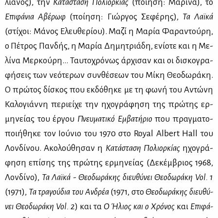
λια­νός), την
Κα­τά­στα­ση Πο­λιορ­κί­ας
(ποί­η­ση: Μα­ρί­να), το
Επι­φά­νια Αβέ­ρωφ
(ποί­η­ση: Γιώρ­γος Σε­φέ­ρης),
Τα Λαϊ­κά
(στί­χοι: Μά­νος Ελευ­θε­ρί­ου). Μα­ζί η Μα­ρία Φα­ρα­ντού­ρη,
ο Πέ­τρος Παν­δής, η Μα­ρία Δη­μη­τριά­δη, ενί­ο­τε και η Με­
λί­να Μερ­κού­ρη… Ταυ­το­χρό­νως άρ­χι­σαν και οι δι­σκο­γρα­
φή­σεις των νε­ό­τε­ρων συν­θέ­σε­ων του Μί­κη Θε­ο­δω­ρά­κη.
Ο πρώ­τος δί­σκος που εκ­δό­θη­κε με τη φω­νή του Αντώ­νη
Κα­λο­γιάν­νη πε­ριεί­χε την ηχο­γρά­φη­ση της πρώ­της ερ­
μη­νεί­ας του έρ­γου
Πνευ­μα­τι­κό Εμ­βα­τή­ριο
που πραγ­μα­το­
ποι­ή­θη­κε τον Ιού­νιο του 1970 στο Royal Albert Hall του
Λον­δί­νου. Ακο­λού­θη­σαν η
Κα­τά­στα­ση Πο­λιορ­κί­ας
ηχο­γρά­
φη­ση επί­σης της πρώ­της ερ­μη­νεί­ας (Δε­κέμ­βριος 1968,
Λον­δί­νο),
Τα Λαϊ­κά
-
Θε­ο­δω­ρά­κης διευ­θύ­νει Θε­ο­δω­ρά­κη
Vol
. 1
(1971),
Τα τρα­γού­δια του Αν­δρέα
(1971, στο
Θε­ο­δω­ρά­κης διευ­θύ­
νει Θε­ο­δω­ρά­κη
Vol
. 2
) και τα
Ο Ήλιος και ο Χρό­νος
και
Επι­φά­