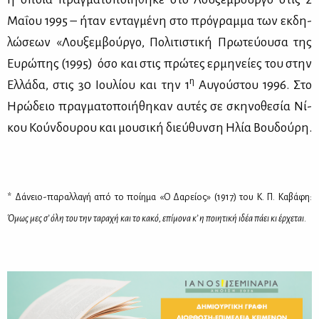
Μα­ΐ­ου 1995 – ήταν ενταγ­μέ­νη στο πρό­γραμ­μα των εκ­δη­
λώ­σε­ων «Λου­ξεμ­βούρ­γο, Πο­λι­τι­στι­κή Πρω­τεύ­ου­σα της
Ευ­ρώ­πης (1995) όσο και στις πρώ­τες ερ­μη­νεί­ες του στην
η
Ελ­λά­δα, στις 30 Ιου­λί­ου και την 1
Αυ­γού­στου 1996. Στο
Ηρώ­δειο πραγ­μα­το­ποι­ή­θη­καν αυ­τές σε σκη­νο­θε­σία Νί­
κου Κούν­δου­ρου και μου­σι­κή διεύ­θυν­ση Ηλία Βου­δού­ρη.
* Δάνειο-παραλλαγή από το ποίημα «Ο Δαρείος» (1917) του Κ. Π. Καβάφη:
Όμως μες σ’ όλη του την ταραχή και το κακό, επίμονα κ’ η ποιητική ιδέα πάει κι έρχεται
.