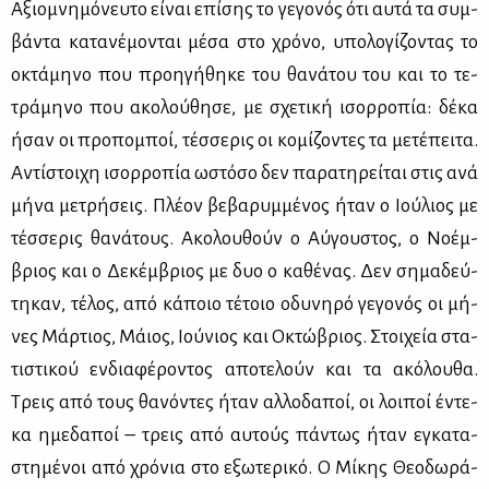
Αξιο­μνη­μό­νευ­το εί­ναι επί­σης το γε­γο­νός ότι αυ­τά τα συμ­
βά­ντα κα­τα­νέ­μο­νται μέ­σα στο χρό­νο, υπο­λο­γί­ζο­ντας το
οκτά­μη­νο που προη­γή­θη­κε του θα­νά­του του και το τε­
τρά­μη­νο που ακο­λού­θη­σε, με σχε­τι­κή ισορ­ρο­πία: δέ­κα
ήσαν οι προ­πο­μποί, τέσ­σε­ρις οι κο­μί­ζο­ντες τα με­τέ­πει­τα.
Αντί­στοι­χη ισορ­ρο­πία ωστό­σο δεν πα­ρα­τη­ρεί­ται στις ανά
μή­να με­τρή­σεις. Πλέ­ον βε­βα­ρυμ­μέ­νος ήταν ο Ιού­λιος με
τέσ­σε­ρις θα­νά­τους. Ακο­λου­θούν ο Αύ­γου­στος, ο Νο­έμ­
βριος και ο Δε­κέμ­βριος με δυο ο κα­θέ­νας. Δεν ση­μα­δεύ­
τη­καν, τέ­λος, από κά­ποιο τέ­τοιο οδυ­νη­ρό γε­γο­νός οι μή­
νες Μάρ­τιος, Μάιος, Ιού­νιος και Οκτώ­βριος. Στοι­χεία στα­
τι­στι­κού εν­δια­φέ­ρο­ντος απο­τε­λούν και τα ακό­λου­θα.
Τρεις από τους θα­νό­ντες ήταν αλ­λο­δα­ποί, οι λοι­ποί έντε­
κα ημε­δα­ποί – τρεις από αυ­τούς πά­ντως ήταν εγκα­τα­
στη­μέ­νοι από χρό­νια στο εξω­τε­ρι­κό. Ο Μί­κης Θε­ο­δω­ρά­