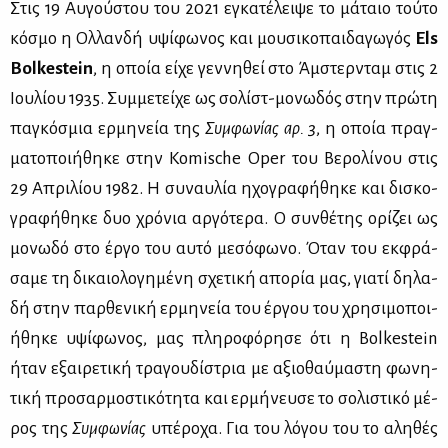
Στις 19 Αυ­γού­στου του 2021 εγκα­τέ­λει­ψε το μά­ταιο τού­το
κό­σμο η Ολ­λαν­δή υψί­φω­νος και μου­σι­κο­παι­δα­γω­γός
Els
Bolkestein
, η οποία εί­χε γεν­νη­θεί στο Άμ­στερ­νταμ στις 2
Ιου­λί­ου 1935. Συμ­με­τεί­χε ως σο­λίστ-μο­νω­δός στην πρώ­τη
πα­γκό­σμια ερ­μη­νεία της
Συμ­φω­νί­ας αρ. 3
, η οποία πραγ­
μα­το­ποι­ή­θη­κε στην Komische Oper του Βε­ρο­λί­νου στις
29 Απρι­λί­ου 1982. Η συ­ναυ­λία ηχο­γρα­φή­θη­κε και δι­σκο­
γρα­φή­θη­κε δυο χρό­νια αρ­γό­τε­ρα. Ο συν­θέ­της ορί­ζει ως
μο­νω­δό στο έρ­γο του αυ­τό με­σό­φω­νο. Όταν του εκ­φρά­
σα­με τη δι­καιο­λο­γη­μέ­νη σχε­τι­κή απο­ρία μας, για­τί δη­λα­
δή στην παρ­θε­νι­κή ερ­μη­νεία του έρ­γου του χρη­σι­μο­ποι­
ή­θη­κε υψί­φω­νος, μας πλη­ρο­φό­ρη­σε ότι η Bolkestein
ήταν εξαι­ρε­τι­κή τρα­γου­δί­στρια με αξιο­θαύ­μα­στη φω­νη­
τι­κή προ­σαρ­μο­στι­κό­τη­τα και ερ­μή­νευ­σε το σο­λι­στι­κό μέ­
ρος της
Συμ­φω­νί­ας
υπέ­ρο­χα. Για του λό­γου του το αλη­θές