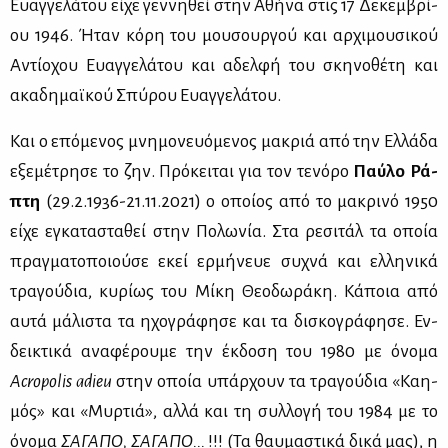
Ευαγ­γε­λά­του εί­χε γεν­νη­θεί στην Αθή­να στις 17 Δε­κεμ­βρί­
ου 1946. Ήταν κό­ρη του μου­σουρ­γού και αρ­χι­μου­σι­κού
Αντί­ο­χου Ευαγ­γε­λά­του και αδελ­φή του σκη­νο­θέ­τη και
ακα­δη­μαϊ­κού Σπύ­ρου Ευαγ­γε­λά­του.
Και ο επό­με­νος μνη­μο­νευό­με­νος μα­κριά από την Ελ­λά­δα
εξε­μέ­τρη­σε το ζην. Πρό­κει­ται για τον τε­νό­ρο
Παύ­λο Ρά­
πτη
(29.2.1936-21.11.2021) ο οποί­ος από το μα­κρι­νό 1950
εί­χε εγκα­τα­στα­θεί στην Πο­λω­νία. Στα ρε­σι­τάλ τα οποία
πραγ­μα­το­ποιού­σε εκεί ερ­μή­νευε συ­χνά και ελ­λη­νι­κά
τρα­γού­δια, κυ­ρί­ως του Μί­κη Θε­ο­δω­ρά­κη. Κά­ποια από
αυ­τά μά­λι­στα τα ηχο­γρά­φη­σε και τα δι­σκο­γρά­φη­σε. Εν­
δει­κτι­κά ανα­φέ­ρου­με την έκ­δο­ση του 1980 με όνο­μα
Acropolis adieu
στην οποία υπάρ­χουν τα τρα­γού­δια «Καη­
μός» και «Μυρ­τιά», αλ­λά και τη συλ­λο­γή του 1984 με το
όνο­μα
ΣΑ­ΓΑ­ΠΟ, ΣΑ­ΓΑ­ΠΟ...
!!! (Τα θαυ­μα­στι­κά δι­κά μας), η