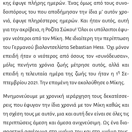
κης έφυ­γε πλή­ρης ημε­ρών. Ένας όμως από τους συ­νο­
δοι­πό­ρους του που απο­δή­μη­σαν την ίδια μ’ αυ­τόν χρο­
νιά, έφυ­γε πλη­ρέ­στε­ρος ημε­ρών. Και ήταν αυ­τός, αυ­τή
για την ακρί­βεια, η Ρο­ζί­τα Σώ­κου! Όλοι οι υπό­λοι­ποι έφυ­
γαν νε­ό­τε­ροι από τον Μί­κη. Με ιδιαί­τε­ρη την πε­ρί­πτω­ση
του Γερ­μα­νού βιο­λον­τσε­λί­στα Sebastian Hess. Όχι μό­νον
επει­δή ήταν ο νε­ό­τε­ρος από όσους τον «συ­νό­δευ­σαν»,
μό­λις πε­νή­ντα χρό­νια ζω­ής μέ­τρη­σε αυ­τός, αλ­λά και
η
επει­δή η τε­λευ­ταία ημέ­ρα της ζω­ής του ήταν η 1
Σε­
πτεμ­βρί­ου 2021. Την επο­μέ­νη τον ακο­λού­θη­σε ο Μί­κης.
Μνη­μο­νεύ­ου­με με χρο­νι­κή ιε­ράρ­χη­ση τους δε­κα­τέσ­σε­
ρεις που έφυ­γαν την ίδια χρο­νιά με τον Μί­κη κα­θώς και
τη σχέ­ση τους με αυ­τόν, μια και αυ­τή δεν εί­ναι σε όλες τις
πε­ρι­πτώ­σεις άμε­ση και άμε­σα ανι­χνεύ­σι­μη. Ως ένα δια­
φο­ρε­τι­κό αφιέ­ρω­μα στη μνή­μη του και στη μνή­μη τους.