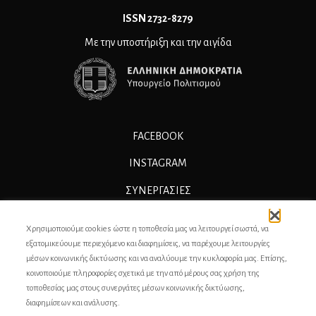
ΙSSN 2732-8279
Με την υποστήριξη και την αιγίδα
FACEBOOK
INSTAGRAM
ΣΥΝΕΡΓΑΣΊΕΣ
ΔΙΑΦΗΜΙΣΗ
Χρησιμοποιούμε cookies ώστε η τοποθεσία μας να λειτουργεί σωστά, να
ΕΠΙΚΟΙΝΩΝΙΑ
εξατομικεύουμε περιεχόμενο και διαφημίσεις, να παρέχουμε λειτουργίες
μέσων κοινωνικής δικτύωσης και να αναλύουμε την κυκλοφορία μας. Επίσης,
ΣΥΝΤΕΛΕΣΤΕΣ
κοινοποιούμε πληροφορίες σχετικά με την από μέρους σας χρήση της
τοποθεσίας μας στους συνεργάτες μέσων κοινωνικής δικτύωσης,
ΤΑΥΤΟΤΗΤΑ
διαφημίσεων και ανάλυσης.