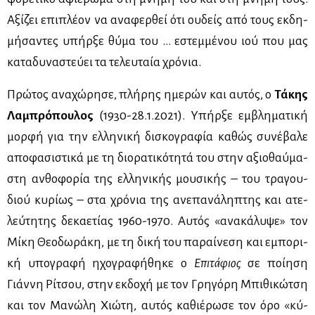
Αξί­ζει επι­πλέ­ον να ανα­φερ­θεί ότι ου­δείς από τους εκ­δη­
μή­σα­ντες υπήρ­ξε θύ­μα του ... εστεμ­μέ­νου ιού που μας
κα­τα­δυ­να­στεύ­ει τα τε­λευ­ταία χρό­νια.
Πρώ­τος ανα­χώ­ρη­σε, πλή­ρης ημε­ρών και αυ­τός, ο
Τά­κης
Λα­μπρό­που­λος
(1930-28.1.2021). Υπήρ­ξε εμ­βλη­μα­τι­κή
μορ­φή για την ελ­λη­νι­κή δι­σκο­γρα­φία κα­θώς συ­νέ­βα­λε
απο­φα­σι­στι­κά με τη διο­ρα­τι­κό­τη­τά του στην αξιο­θαύ­μα­
στη αν­θο­φο­ρία της ελ­λη­νι­κής μου­σι­κής – του τρα­γου­
διού κυ­ρί­ως – στα χρό­νια της ανε­πα­νά­λη­πτης και ατε­
λεύ­τη­της δε­κα­ε­τί­ας 1960-1970. Αυ­τός «ανα­κά­λυ­ψε» τον
Μί­κη Θε­ο­δω­ρά­κη, με τη δι­κή του πα­ραί­νε­ση και εμπο­ρι­
κή υπο­γρα­φή ηχο­γρα­φή­θη­κε ο
Επι­τά­φιος
σε ποί­η­ση
Γιάν­νη Ρί­τσου, στην εκ­δο­χή με τον Γρη­γό­ρη Μπι­θι­κώ­τση
και τον Μα­νώ­λη Χιώ­τη, αυ­τός κα­θιέ­ρω­σε τον όρο «κύ­