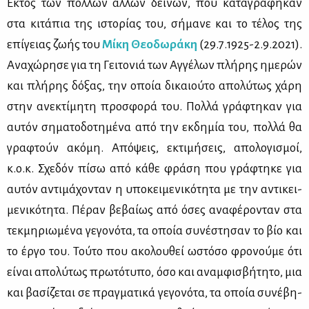
Εκτός των πολ­λών άλ­λων δει­νών, που κα­τα­γρά­φη­καν
στα κι­τά­πια της ιστο­ρί­ας του, σή­μα­νε και το τέ­λος της
επί­γειας ζω­ής του
Μί­κη Θε­ο­δω­ρά­κη
(29.7.1925-2.9.2021).
Ανα­χώ­ρη­σε για τη Γει­το­νιά των Αγ­γέ­λων πλή­ρης ημε­ρών
και πλή­ρης δό­ξας, την οποία δι­καιού­το απο­λύ­τως χά­ρη
στην ανε­κτί­μη­τη προ­σφο­ρά του. Πολ­λά γρά­φτη­καν για
αυ­τόν ση­μα­το­δο­τη­μέ­να από την εκ­δη­μία του, πολ­λά θα
γρα­φτούν ακό­μη. Από­ψεις, εκτι­μή­σεις, απο­λο­γι­σμοί,
κ.ο.κ. Σχε­δόν πί­σω από κά­θε φρά­ση που γρά­φτη­κε για
αυ­τόν αντι­μά­χο­νταν η υπο­κει­με­νι­κό­τη­τα με την αντι­κει­
με­νι­κό­τη­τα. Πέ­ραν βε­βαί­ως από όσες ανα­φέ­ρο­νταν στα
τεκ­μη­ριω­μέ­να γε­γο­νό­τα, τα οποία συ­νέ­στη­σαν το βίο και
το έρ­γο του. Τού­το που ακο­λου­θεί ωστό­σο φρο­νού­με ότι
εί­ναι απο­λύ­τως πρω­τό­τυ­πο, όσο και αναμ­φι­σβή­τη­το, μια
και βα­σί­ζε­ται σε πραγ­μα­τι­κά γε­γο­νό­τα, τα οποία συ­νέ­βη­