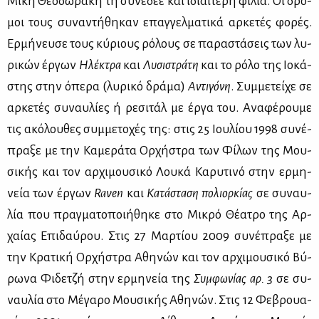
Μί­κη Θε­ο­δω­ρά­κη τη συ­νέ­δεε και ιδιαί­τε­ρη φι­λία. Οι δρό­
μοι τους συ­να­ντή­θη­καν επαγ­γελ­μα­τι­κά αρ­κε­τές φο­ρές.
Ερ­μή­νευ­σε τους κύ­ριους ρό­λους σε πα­ρα­στά­σεις των λυ­
ρι­κών έρ­γων
Ηλέ­κτρα
και
Λυ­σι­στρά­τη
και το ρό­λο της Ιο­κά­
στης στην όπε­ρα (λυ­ρι­κό δρά­μα)
Αντι­γό­νη
. Συμ­με­τεί­χε σε
αρ­κε­τές συ­ναυ­λί­ες ή ρε­σι­τάλ με έρ­γα του. Ανα­φέ­ρου­με
τις ακό­λου­θες συμ­με­το­χές της: στις 25 Ιου­λί­ου 1998 συ­νέ­
πρα­ξε με την Κα­με­ρά­τα Ορ­χή­στρα των Φί­λων της Μου­
σι­κής και τον αρ­χι­μου­σι­κό Λου­κά Κα­ρυ­τι­νό στην ερ­μη­
νεία των έρ­γων
Raven
και
Κα­τά­στα­ση πο­λιορ­κί­ας
σε συ­ναυ­
λία που πραγ­μα­το­ποι­ή­θη­κε στο Μι­κρό Θέ­α­τρο της Αρ­
χαί­ας Επι­δαύ­ρου. Στις 27 Μαρ­τί­ου 2009 συ­νέ­πρα­ξε με
την Κρα­τι­κή Ορ­χή­στρα Αθη­νών και τον αρ­χι­μου­σι­κό Βύ­
ρω­να Φι­δε­τζή στην ερ­μη­νεία της
Συμ­φω­νί­ας αρ. 3
σε συ­
ναυ­λία στο Μέ­γα­ρο Μου­σι­κής Αθη­νών. Στις 12 Φε­βρουα­