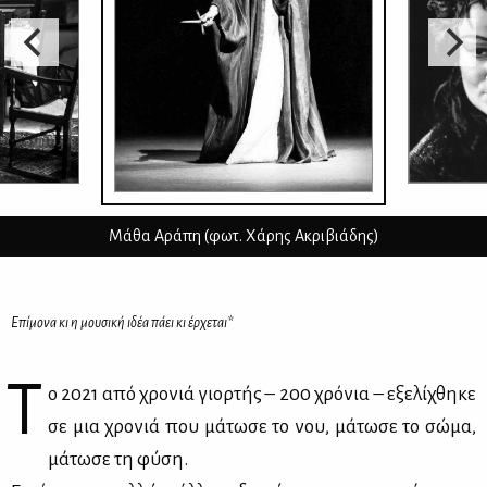
Μάθα Αράπη (φωτ. Χάρης Ακριβιάδης)
Επίμονα κι η μουσική ιδέα πάει κι έρχεται*
Τ
ο 2021 από χρο­νιά γιορ­τής – 200 χρό­νια – εξε­λί­χθη­κε
σε μια χρο­νιά που μά­τω­σε το νου, μά­τω­σε το σώ­μα,
μά­τω­σε τη φύ­ση.