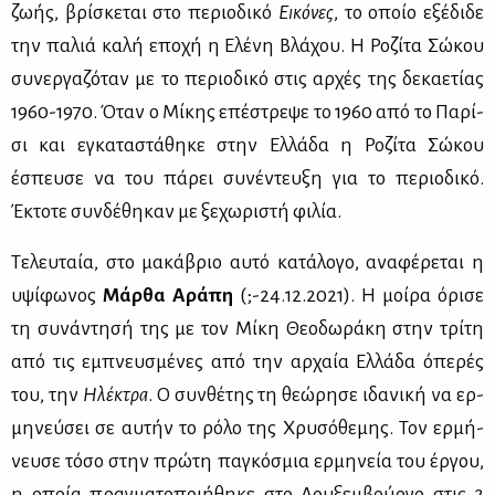
ζω­ής, βρί­σκε­ται στο πε­ριο­δι­κό
Ει­κό­νες
, το οποίο εξέ­δι­δε
την πα­λιά κα­λή επο­χή η Ελέ­νη Βλά­χου. Η Ρο­ζί­τα Σώ­κου
συ­νερ­γα­ζό­ταν με το πε­ριο­δι­κό στις αρ­χές της δε­κα­ε­τί­ας
1960-1970. Όταν ο Μί­κης επέ­στρε­ψε το 1960 από το Πα­ρί­
σι και εγκα­τα­στά­θη­κε στην Ελ­λά­δα η Ρο­ζί­τα Σώ­κου
έσπευ­σε να του πά­ρει συ­νέ­ντευ­ξη για το πε­ριο­δι­κό.
Έκτο­τε συν­δέ­θη­καν με ξε­χω­ρι­στή φι­λία.
Τε­λευ­ταία, στο μα­κά­βριο αυ­τό κα­τά­λο­γο, ανα­φέ­ρε­ται η
υψί­φω­νος
Μάρ­θα Αρά­πη
(;-24.12.2021). Η μοί­ρα όρι­σε
τη συ­νά­ντη­σή της με τον Μί­κη Θε­ο­δω­ρά­κη στην τρί­τη
από τις εμπνευ­σμέ­νες από την αρ­χαία Ελ­λά­δα όπε­ρές
του, την
Ηλέ­κτρα
. Ο συν­θέ­της τη θε­ώ­ρη­σε ιδα­νι­κή να ερ­
μη­νεύ­σει σε αυ­τήν το ρό­λο της Χρυ­σό­θε­μης. Τον ερ­μή­
νευ­σε τό­σο στην πρώ­τη πα­γκό­σμια ερ­μη­νεία του έρ­γου,
η οποία πραγ­μα­το­ποι­ή­θη­κε στο Λου­ξεμ­βούρ­γο στις 2