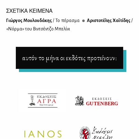
ΣΧΕΤΙΚΑ ΚΕΙΜΕΝΑ
Γιώρ­γος Μου­λου­δά­κης
/ Το πέ­ρα­σμα
Αρι­στο­τέ­λης Χαϊ­τί­δης
/
«Νόρ­μα» του Βιν­τσέν­τζο Μπε­λί­νι
αυτόν το μήνα οι εκδότες προτείνουν: