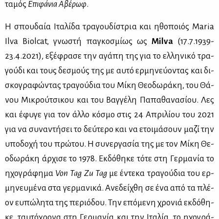
τα­μός
Επι­φά­νια Αβέ­ρωφ
.
Η σπου­δαία Ιτα­λί­δα τρα­γου­δί­στρια και ηθο­ποιός Maria
Ilva Biolcat, γνω­στή πα­γκο­σμί­ως ως
Milva
(17.7.1939-
23.4.2021), εξέ­φρα­σε την αγά­πη της για το ελ­λη­νι­κό τρα­
γού­δι και τους δε­σμούς της με αυ­τό ερ­μη­νεύ­ο­ντας και δι­
σκο­γρα­φώ­ντας τρα­γού­δια του Μί­κη Θε­ο­δω­ρά­κη, του Θά­
νου Μι­κρού­τσι­κου και του Βαγ­γέ­λη Πα­πα­θα­να­σί­ου. Λες
και έφυ­γε για τον άλ­λο κό­σμο στις 24 Απρι­λί­ου του 2021
για να συ­να­ντή­σει το δεύ­τε­ρο και να ετοι­μά­σουν μα­ζί την
υπο­δο­χή του πρώ­του. Η συ­νερ­γα­σία της με τον Μί­κη Θε­
ο­δω­ρά­κη άρ­χι­σε το 1978. Εκ­δό­θη­κε τό­τε στη Γερ­μα­νία το
ηχο­γρά­φη­μα
Von Tag Zu Tag
με έντε­κα τρα­γού­δια του ερ­
μη­νευ­μέ­να στα γερ­μα­νι­κά. Ανε­δεί­χθη σε ένα από τα πλέ­
ον ευ­πώ­λη­τα της πε­ριό­δου. Την επό­με­νη χρο­νιά εκ­δό­θη­
κε, ταυ­τό­χρο­να στη Γερ­μα­νία και την Ιτα­λία, το ηχο­γρά­