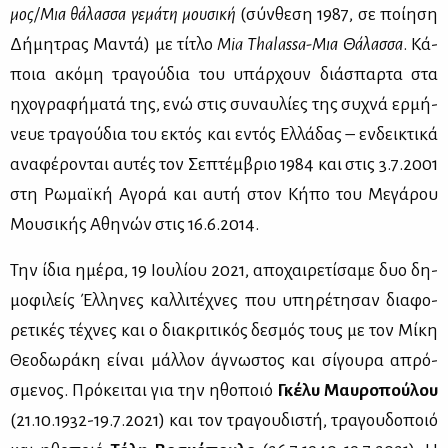
μος/Μια θά­λασ­σα γε­μά­τη μου­σι­κή
(σύν­θε­ση 1987, σε ποί­η­ση
Δή­μη­τρας Μα­ντά) με τί­τλο
Mia Thalassa-Μια Θά­λασ­σα
. Κά­
ποια ακό­μη τρα­γού­δια του υπάρ­χουν διά­σπαρ­τα στα
ηχο­γρα­φή­μα­τά της, ενώ στις συ­ναυ­λί­ες της συ­χνά ερ­μή­
νευε τρα­γού­δια του εκτός και εντός Ελ­λά­δας – εν­δει­κτι­κά
ανα­φέ­ρο­νται αυ­τές τον Σε­πτέμ­βριο 1984 και στις 3.7.2001
στη Ρω­μαϊ­κή Αγο­ρά και αυ­τή στον Κή­πο του Με­γά­ρου
Μου­σι­κής Αθη­νών στις 16.6.2014.
Την ίδια ημέ­ρα, 19 Ιου­λί­ου 2021, απο­χαι­ρε­τί­σα­με δυο δη­
μο­φι­λείς Έλ­λη­νες καλ­λι­τέ­χνες που υπη­ρέ­τη­σαν δια­φο­
ρε­τι­κές τέ­χνες και ο δια­κρι­τι­κός δε­σμός τους με τον Μί­κη
Θε­ο­δω­ρά­κη εί­ναι μάλ­λον άγνω­στος και σί­γου­ρα απρό­
σμε­νος. Πρό­κει­ται για την ηθο­ποιό
Γκέ­λυ Μαυ­ρο­πού­λου
(21.10.1932-19.7.2021) και τον τρα­γου­δι­στή, τρα­γου­δο­ποιό