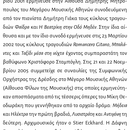
ρί­ου 2001 ερ­μή­νευ­σε στην Αί­θου­σα Δη­μή­τρης Μη­τρό­
που­λος του Με­γά­ρου Μου­σι­κής Αθη­νών συ­νο­δευό­με­νη
από τον πια­νί­στα Δη­μή­τρη Γιά­κα τους κύ­κλους τρα­γου­
διών
Φαί­δρα
και
Η Βε­α­τρί­κη στην Οδό Μη­δέν
. Στην ίδια αί­
θου­σα και με τον ίδιο συ­νο­δό ερ­μή­νευ­σε στις 23 Μαρ­τί­ου
2002 τους κύ­κλους τρα­γου­διών
Romancero Gitano
,
Μπα­λά­
ντες
και
Τα­ξί­δι μέ­σα στη νύ­χτα
έχο­ντας συ­μπα­ρα­στά­τη τον
βα­θύ­φω­νο Χρι­στό­φο­ρο Στα­μπό­γλη. Στις 21 και 22 Νο­εμ­
βρί­ου 2005 συμ­με­τεί­χε σε συ­ναυ­λί­ες της Συμ­φω­νι­κής
Ορ­χή­στρας της Δρέσ­δης στο Μέ­γα­ρο Μου­σι­κής Αθη­νών
(Αί­θου­σα Φί­λων της Μου­σι­κής) στις οποί­ες ερ­μη­νεύ­τη­
καν απο­σπά­σμα­τα από τις τέσ­σε­ρις όπε­ρες του Μί­κη Θε­
ο­δω­ρά­κη που γεν­νή­θη­καν από το αρ­χαίο δρά­μα:
Μή­δεια
και
Ηλέ­κτρα
την πρώ­τη βρα­διά,
Λυ­σι­στρά­τη
και
Αντι­γό­νη
τη
δεύ­τε­ρη. Αρ­χι­μου­σι­κός ήταν ο Stier Eckhard. Η Δάφ­νη