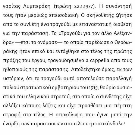
γα­ρί­τας Λυ­μπε­ρά­κη (πρώ­τη 22.1.1977). Η συ­νά­ντη­σή
τους ήταν με­ρι­κώς επει­σο­δια­κή. Ο σκη­νο­θέ­της ζή­τη­σε
από το συν­θέ­τη ένα τρα­γού­δι με επα­να­στα­τι­κή διά­θε­ση
για την πα­ρά­στα­ση. Το «Τρα­γού­δι για τον άλ­λο Αλέ­ξαν­
δρο» —έτσι το ονό­μα­σε— το οποίο πα­ρέ­δω­σε ο Θε­ο­δω­
ρά­κης ήταν επι­κό και εντά­χθη­κε στο τέ­λος της πρώ­της
πρά­ξης του έρ­γου, τρα­γου­δη­σμέ­νο a cappella από τους
ηθο­ποιούς της πα­ρά­στα­σης. Απο­δεί­χτη­κε όμως, εκ των
υστέ­ρων, ότι το τρα­γού­δι αυ­τό απο­τε­λού­σε πα­ραλ­λα­γή
πα­λιού στρα­τιω­τι­κού εμ­βα­τη­ρί­ου του 1915, θού­ριο ου­σια­
στι­κά του ελ­λη­νι­κού στρα­τού, στο οποίο ο συν­θέ­της εί­χε
αλ­λά­ξει κά­ποιες λέ­ξεις και εί­χε προ­σθέ­σει μια πέμ­πτη
στρο­φή στο τέ­λος. Η απο­κά­λυ­ψη που έγι­νε με­τά την
έναρ­ξη των πα­ρα­στά­σε­ων απο­τέ­λε­σε ήπιο σκάν­δα­λο!