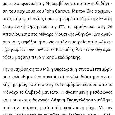
με τη Συμ­φω­νι­κή της Νυ­ρεμ­βέρ­γης υπό την κα­θο­δή­γη­
ση του αρ­χι­μου­σι­κού John Carewe. Με τον ίδιο αρ­χι­μου­
σι­κό, συ­μπράτ­το­ντας όμως τη φο­ρά αυ­τή με την Εθνι­κή
Συμ­φω­νι­κή Ορ­χή­στρα της
, το ερ­μή­νευ­σε στις 26
ΕΡΤ
Απρι­λί­ου 2012 στο Μέ­γα­ρο Μου­σι­κής Αθη­νών. Ένα ανεύ­
ρυ­σμα εγκε­φά­λου ήταν για αυ­τόν η μοι­ραία αι­τία.
«Αν τον
εί­χα γνω­ρί­σει πριν συν­θέ­σω τη
Ρα­ψω­δία
, θα του την εί­χα αφιε­
ρώ­σει»
μας εί­χε πει ο Μί­κης Θε­ο­δω­ρά­κης.
Την ανα­χώ­ρη­ση του Μί­κη Θε­ο­δω­ρά­κη στις 2 Σε­πτεμ­βρί­
ου ακο­λού­θη­σε ένα συ­γκρι­τι­κά με­γά­λο διά­στη­μα σχε­τι­
κής ηρε­μί­ας. Ώσπου στις 18 Νο­εμ­βρί­ου έφτα­σε από το
Μό­να­χο το θλι­βε­ρό μα­ντά­το. Η αγα­πη­μέ­νη με­σό­φω­νος
και μου­σι­κο­παι­δα­γω­γός
Δάφ­νη Ευαγ­γε­λά­του
νι­κή­θη­κε
από την επά­ρα­το, με­τά από μα­κρό­χρο­νη μά­χη. Με τον