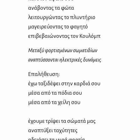
ανά­βο­ντας τα φώ­τα
λει­τουρ­γώ­ντας το πλυ­ντή­ριο
μα­γει­ρεύ­ο­ντας το φα­γη­τό
επι­βε­βαιώ­νο­ντας τον Κου­λόμπ
Με­τα­ξύ φορ­τι­σμέ­νων σω­μα­τι­δί­ων
ανα­πτύσ­σο­νται ηλε­κτρι­κές δυ­νά­μεις
Επα­λή­θευ­ση:
έχω τα­ξι­δέ­ψει στην καρ­διά σου
μέ­σα από τα πό­δια σου
μέ­σα από τα χεί­λη σου
έχου­με τρί­ψει τα σώ­μα­τά μας
ανα­πτύ­ξει τα­χύ­τη­τες
αδειά­σει τα υγρά φορ­τία