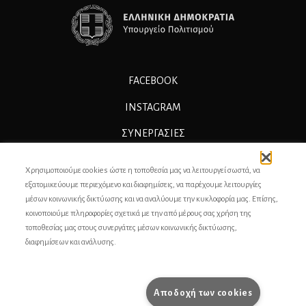
FACEBOOK
INSTAGRAM
ΣΥΝΕΡΓΑΣΊΕΣ
ΔΙΑΦΗΜΙΣΗ
Χρησιμοποιούμε cookies ώστε η τοποθεσία μας να λειτουργεί σωστά, να
ΕΠΙΚΟΙΝΩΝΙΑ
εξατομικεύουμε περιεχόμενο και διαφημίσεις, να παρέχουμε λειτουργίες
μέσων κοινωνικής δικτύωσης και να αναλύουμε την κυκλοφορία μας. Επίσης,
ΣΥΝΤΕΛΕΣΤΕΣ
κοινοποιούμε πληροφορίες σχετικά με την από μέρους σας χρήση της
τοποθεσίας μας στους συνεργάτες μέσων κοινωνικής δικτύωσης,
ΤΑΥΤΟΤΗΤΑ
διαφημίσεων και ανάλυσης.
ΠΡΟΣΩΠΙΚΆ ΔΕΔΟΜΈΝΑ
ΟΡΟΙ ΧΡΗΣΗΣ
Αποδοχή των cookies