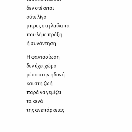
δεν στέ­κε­ται
ού­τε λί­γο
μπρος στη λαί­λα­πα
που λέ­με πρά­ξη
ή συ­νά­ντη­ση
Η φα­ντα­σί­ω­ση
δεν έχει χώ­ρο
μέ­σα στην ηδο­νή
και στη ζωή
πα­ρά να γε­μί­ζει
τα κε­νά
της ανε­πάρ­κειας