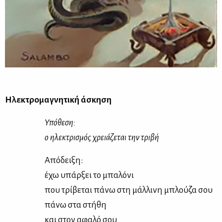
Ηλε­κτρο­μα­γνη­τι­κή άσκη­ση
Υπό­θε­ση:
ο ηλε­κτρι­σμός χρειά­ζε­ται την τρι­βή
Από­δει­ξη:
έχω υπάρ­ξει το μπα­λό­νι
που τρί­βε­ται πά­νω στη μάλ­λι­νη μπλού­ζα σου
πά­νω στα στή­θη
και στον αφα­λό σου