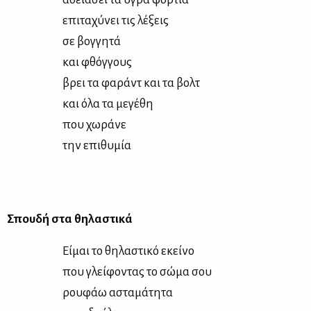
επι­τα­χύ­νει τις λέ­ξεις
σε βογ­γη­τά
και φθόγ­γους
βρει τα φα­ράντ και τα βολτ
και όλα τα με­γέ­θη
που χω­ρά­νε
την επι­θυ­μία
Σπου­δή στα θη­λα­στι­κά
Εί­μαι το θη­λα­στι­κό εκεί­νο
που γλεί­φο­ντας το σώ­μα σου
ρου­φάω αστα­μά­τη­τα