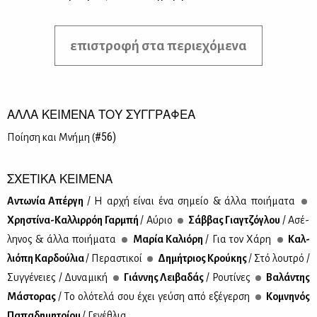
επιστροφή στα περιεχόμενα
ΑΛΛΑ ΚΕΙΜΕΝΑ ΤΟΥ ΣΥΓΓΡΑΦΕΑ
#56)
Ποί­η­ση και Μνή­μη (
ΣΧΕΤΙΚΑ ΚΕΙΜΕΝΑ
Αντω­νία Απέρ­γη
/ Η αρ­χή εί­ναι ένα ση­μείο & άλ­λα ποι­ή­μα­τα
Χρη­στί­να-Καλ­λιρ­ρόη Γαρ­μπή
/ Αύ­ριο
Σάβ­βας Γιαγ­τζό­γλου
/ Ασέ­
λη­νος & άλ­λα ποι­ή­μα­τα
Μα­ρία Κα­λιό­ρη
/ Για τον Χά­ρη
Καλ­
λιό­πη Καρ­δού­λια
/ Πε­ρα­στι­κοί
Δη­μή­τριος Κρού­κης
/ Στό λου­τρό /
Συγ­γέ­νειες / Δυ­να­μι­κή
Γιάν­νης Λει­βα­δάς
/ Ρου­τί­νες
Βα­λά­ντης
Μά­στο­ρας
/ Τo ολό­τε­λά σου έχει γεύ­ση από εξέ­γερ­ση
Κο­μνη­νός
Πα­πα­δη­μη­τρί­ου
/ Γε­νέ­θλια