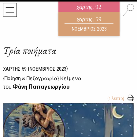
χάρτης
, 92
ηλεκτρονικό περιοδικό
χάρτης
, 59
ΑΥΓΟΥΣΤΟΣ 2026
ΝΟΕΜΒΡΙΟΣ 2023
Τρία ποιήματα
ΧΑΡΤΗΣ
59
{ΝΟΕΜΒΡΙΟΣ 2023}
{
Ποίηση & Πεζογραφία
} Κείμενα
του
Φάνη Παπαγεωργίου
{1 λεπτό}