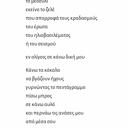
το με­δού­λι
εκεί­νο το ζε­λέ
που απορ­ρο­φά τους κρα­δα­σμούς
του έρω­τα
του ηλιο­βα­σι­λέ­μα­τος
ή του σει­σμού
εν ολί­γοις σε κά­νω δι­κή μου
Κά­νω τα κό­κα­λα
να βγά­ζουν ήχους
γυρ­νώ­ντας το πε­ντά­γραμ­μο
πί­σω μπρος
σε κά­νω αυ­λό
και περ­νάω τις ανά­σες μου
από μέ­σα σου