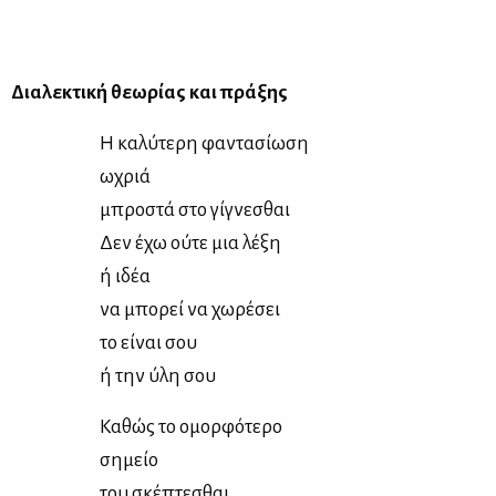
Δια­λε­κτι­κή θε­ω­ρί­ας και πρά­ξης
Η κα­λύ­τε­ρη φα­ντα­σί­ω­ση
ωχριά
μπρο­στά στο γί­γνε­σθαι
Δεν έχω ού­τε μια λέ­ξη
ή ιδέα
να μπο­ρεί να χω­ρέ­σει
το εί­ναι σου
ή την ύλη σου
Κα­θώς το ομορ­φό­τε­ρο
ση­μείο
του σκέ­πτε­σθαι