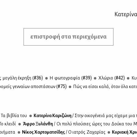
Κατερίνα
επιστροφή στα περιεχόμενα
#36)
#39)
#42)
ς με­γά­λη έκρη­ξη (
Η φω­το­γρα­φία (
Χλώ­ριο (
Κυ­
#75)
ο­μείς γεν­ναί­ων απο­στά­σε­ων (
Πώς να εί­σαι κα­λά, όταν όλα κα­τα
/ Τα βι­βλία του
Κα­τε­ρί­να Κα­ρι­ζώ­νη
/ Στην οι­κο­γέ­νειά μας εί­χα­με μια
Το κλει­δί
Άφρο Ξυ­λάν­θη
/ Οι πο­λύ πλού­σιες ώρες του Δού­κα του Μ
ι­ή­μα­τα
Νί­κος Χαρ­το­μα­τσί­δης
/ Ο ια­τρός Ζα­χα­ρί­ας
Κυ­ρια­κή Χρι­