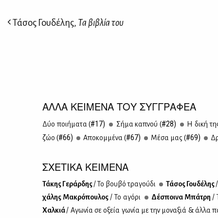
Τάσος Γουδέλης,
Τα βιβλία του
ΑΛΛΑ ΚΕΙΜΕΝΑ ΤΟΥ ΣΥΓΓΡΑΦΕΑ
#17)
#28)
Δύο ποι­ή­μα­τα (
Σή­μα κα­πνού (
Η δι­κή τη
#66)
#67)
#69)
ζώο (
Απο­κομ­μέ­να (
Μέ­σα μας (
Δρ
ΣΧΕΤΙΚΑ ΚΕΙΜΕΝΑ
Τά­κης Γε­ράρ­δης
/ Το βου­βό τρα­γού­δι
Τά­σος Γου­δέ­λης
χά­λης Μα­κρό­που­λος
/ Το αγό­ρι
Δέ­σποι­να Μπά­τρη
/ 
Χαλ­κιά
/ Αγω­νία σε οξεία γω­νία με την μο­να­ξιά & άλ­λα πο