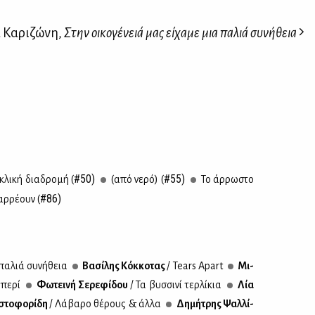
 Καριζώνη,
Στην οικογένειά μας είχαμε μια παλιά συνήθεια
#50)
#55)
κλι­κή δια­δρο­μή (
(από νε­ρό) (
Το άρ­ρω­στο
#86)
ρ­ρέ­ουν (
 πα­λιά συ­νή­θεια
Βα­σί­λης Κόκ­κο­τας
/ Tears Apart
Μι­
πε­ρί
Φω­τει­νή Σε­ρε­φί­δου
/ Τα βυσ­σι­νί τερ­λί­κια
Λία
στο­φο­ρί­δη
/ Λά­βα­ρο θέ­ρους & άλ­λα
Δη­μή­τρης Ψαλ­λί­