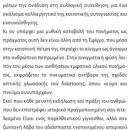
μά­των την ανά­δυ­ση στη συλ­λο­γι­κή συ­νεί­δη­ση, για ένα
σκά­λι­σμα καλ­λιερ­γη­τι­κό της κοι­νο­τι­κής αυ­το­γνω­σί­ας και
εν­συ­ναί­σθη­σης.
Κι αν υπάρ­χει μια μυ­θι­κή κα­τα­βο­λή του ποι­ή­μα­τος ως
πράγ­μα­τος αυ­τή δεν εί­ναι άλ­λη από τη Σφίγ­γα, που μέ­σα
στην κα­το­πι­νή πέ­τρα της πε­ριέ­χει το αί­νιγ­μα ως άνοιγ­μα
στο αν­θρώ­πι­νο πε­πρω­μέ­νο. Στην αι­νιγ­μα­τι­κή φύ­ση λοι­
πόν του μέ­σω των αι­σθή­σε­ων εμ­φα­τι­κά υλι­κού ποι­ή­μα­
τος, εκ­φρά­ζε­ται το πνευ­μα­τι­κό αντί­βα­ρο της σχε­δόν
απτι­κής γλωσ­σι­κής του διά­στα­σης, όπου νεύ­μα και
πνεύ­μα συ­νυ­πάρ­χουν.
Εκεί που κά­θε ρευ­στή εκ­δή­λω­ση και πρά­ξη του αν­θρώ­
που δεν επι­στρέ­φει ιστο­ρι­κά πραγ­μο­ποι­η­μέ­νη σαν τε­τε­
λε­σμέ­νο Εί­ναι ενός πα­ρελ­θο­ντι­κού γί­γνε­σθαι, αλ­λά σαν
ζω­ντα­νή λά­βα του αδιά­σπα­στα ενο­ποι­η­μέ­νου ιστο­ρι­κού