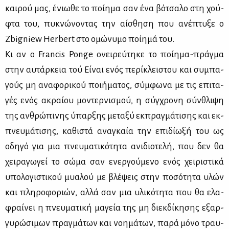
και­ρού μας, ένιω­θε το ποί­η­μα σαν ένα βό­τσα­λο στη χού­
φτα του, πυ­κνώ­νο­ντας την αί­σθη­ση που ανέ­πτυ­ξε ο
Zbigniew Herbert στο ομώ­νυ­μο ποί­η­μά του.
Κι αν ο Francis Ponge ονει­ρεύ­τη­κε το ποί­η­μα-πράγ­μα
στην αυ­τάρ­κεια τού Εί­ναι ενός πε­ρί­κλει­στου και συ­μπα­
γούς μη ανα­φο­ρι­κού ποι­ή­μα­τος, σύμ­φω­να με τις επι­τα­
γές ενός ακραί­ου μο­ντερ­νι­σμού, η σύγ­χρο­νη σύν­θλι­ψη
της αν­θρώ­πι­νης ύπαρ­ξης με­τα­ξύ εκ­πραγ­μά­τι­σης και εκ­
πνευ­μά­τι­σης, κα­θι­στά ανα­γκαία την επι­δί­ω­ξή του ως
οδη­γό για μια πνευ­μα­τι­κό­τη­τα ανι­διο­τε­λή, που δεν θα
χει­ρα­γω­γεί το σώ­μα σαν ενερ­γού­με­νο ενός χει­ρι­στι­κά
υπο­λο­γι­στι­κού μυα­λού με βλέ­ψεις στην πο­σό­τη­τα υλών
και πλη­ρο­φο­ριών, αλ­λά σαν μια υλι­κό­τη­τα που θα ελα­
φραί­νει η πνευ­μα­τι­κή μα­γεία της μη διεκ­δί­κη­σης εξαρ­
γυ­ρώ­σι­μων πραγ­μά­των και νοη­μά­των, πα­ρά μό­νο τραυ­