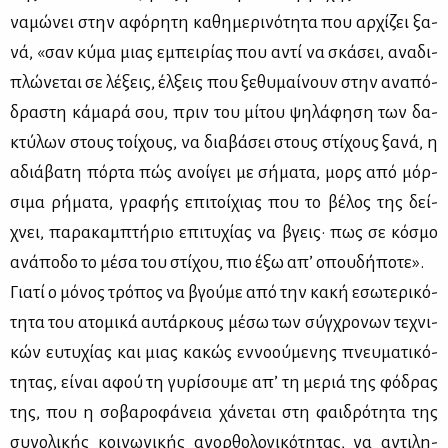
να­μώ­νει στην αφό­ρη­τη κα­θη­με­ρι­νό­τη­τα που αρ­χί­ζει ξα­
νά, «σαν κύ­μα μιας εμπει­ρί­ας που αντί να σκά­σει, ανα­δι­
πλώ­νε­ται σε λέ­ξεις, έλ­ξεις που ξε­θυ­μαί­νουν στην ανα­πό­
δρα­στη κά­μα­ρά σου, πριν του μί­του ψη­λά­φη­ση των δα­
κτύ­λων στους τοί­χους, να δια­βά­σει στους στί­χους ξα­νά, η
αδιά­βα­τη πόρ­τα πώς ανοί­γει με σή­μα­τα, μορς από μόρ­
σι­μα ρή­μα­τα, γρα­φής επι­τοί­χιας που το βέ­λος της δεί­
χνει, πα­ρα­καμ­πτή­ριο επι­τυ­χί­ας να βγεις· πως σε κό­σμο
ανά­πο­δο το μέ­σα του στί­χου, πιο έξω απ’ οπου­δή­πο­τε».
Για­τί ο μό­νος τρό­πος να βγού­με από την κα­κή εσω­τε­ρι­κό­
τη­τα του ατο­μι­κά αυ­τάρ­κους μέ­σω των σύγ­χρο­νων τε­χνι­
κών ευ­τυ­χί­ας και μιας κα­κώς εν­νο­ού­με­νης πνευ­μα­τι­κό­
τη­τας, εί­ναι αφού τη γυ­ρί­σου­με απ’ τη με­ριά της φό­δρας
της, που η σο­βα­ρο­φά­νεια χά­νε­ται στη φαι­δρό­τη­τα της
συ­νο­λι­κής κοι­νω­νι­κής ανορ­θο­λο­γι­κό­τη­τας, να αντι­λη­