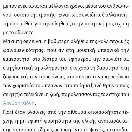
με τον ενε­στώ­τα και μέλ­λο­ντα χρό­νο, μέ­σω του αν­θρώ­πι­
νου -ου­το­πι­κής τρο­πής- Εί­ναι, ως συ­νει­δη­τού αλ­λά κι­νη­
τή­ριου μύ­θου για την αλή­θεια, στην ποι­η­τι­κή μας σχέ­ση
με το αδύ­να­το.
Μα αυ­τή δεν εί­ναι η βα­θύ­τε­ρη αλή­θεια της καλ­λι­τε­χνι­κής
φαι­νο­με­νι­κό­τη­τας, που αν στη μου­σι­κή υπερ­νι­κά την
εμ­με­σό­τη­τα, στο θέ­α­τρο του εφή­με­ρου την αιω­νιό­τη­τα,
στη γλυ­πτι­κή τη σκλη­ρό­τη­τα, στο χο­ρό τη βα­ρύ­τη­τα, στη
ζω­γρα­φι­κή την προ­φά­νεια, στο σι­νε­μά την ακρο­φά­νεια
των χω­ρι­στών του πλά­νων, στο ποί­η­μα ξα­νά θρη­νεί πως
σε ήτ(τ)α τε­λειώ­νει η ζωή, πα­ραλ­λάσ­σο­ντας τον στί­χο του
Αρ­γύ­ρη Χιό­νη
.
Για­τί όταν βγαί­νεις από την αί­θου­σα οποιασ­δή­πο­τε τέ­
χνης η μη εφι­κτή φο­ρη­τό­τη­τα της ολι­κής ανα­πα­ρά­στα­
σης αυ­τού που έζη­σες με τό­ση έντα­ση ψυ­χής, το απο­δυ­