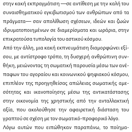
στην κα­κή εκ­πραγ­μά­τι­ση ―σε αντί­θε­ση με την κα­λή του
συ­ναι­σθη­μα­τι­κού εγκι­βω­τι­σμού των αν­θρώ­πων από τα
πράγ­μα­τα― σαν απο­λί­θω­ση σχέ­σε­ων, ιδε­ών και ζω­ών
ιδρυ­μα­το­ποι­η­μέ­νων σε δια­με­ρί­σμα­τα και ωρά­ρια, στην
επι­κρα­τού­σα τυ­πο­λο­γία του αστι­κού κό­σμου.
Από την άλ­λη, μια κα­κή εκ­πνευ­μά­τι­ση δια­μορ­φώ­νει εξί­
σου, με αντί­στρο­φο τρό­πο, τη δυ­σχε­ρή αν­θρώ­πι­νη συν­
θή­κη, μειώ­νο­ντας τη σω­μα­τι­κή πα­ρου­σία μέ­σω των ανέ­
πα­φων του αγο­ραί­ου και κοι­νω­νι­κού ψη­φια­κού κό­σμου,
επι­πλέ­ον της προη­γη­θεί­σας απώ­λειας σω­μα­τι­κής αμε­
σό­τη­τας και ικα­νο­ποί­η­σης μέ­σω της αντι­κα­τά­στα­σης
στην οι­κο­νο­μία της χρη­στι­κής από την ανταλ­λα­κτι­κή
αξία, που ακο­λού­θη­σε την αφαι­ρε­τι­κή διά­στα­ση του
γρα­πτού σε σχέ­ση με τον σω­μα­τι­κό-προ­φο­ρι­κό λό­γο.
Λό­γω αυ­τών που ει­πώ­θη­καν πα­ρα­πά­νω, το ποί­η­μα-