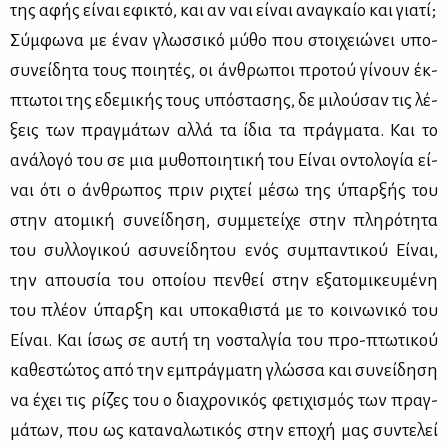
της αφής εί­ναι εφι­κτό, και αν ναι εί­ναι ανα­γκαίο και για­τί;
Σύμ­φω­να με έναν γλωσ­σι­κό μύ­θο που στοι­χειώ­νει υπο­
συ­νεί­δη­τα τους ποι­η­τές, οι άν­θρω­ποι προ­τού γί­νουν έκ­
πτω­τοι της εδε­μι­κής τους υπό­στα­σης, δε μι­λού­σαν τις λέ­
ξεις των πραγ­μά­των αλ­λά τα ίδια τα πράγ­μα­τα. Και το
ανά­λο­γό του σε μια μυ­θο­ποι­η­τι­κή του Εί­ναι οντο­λο­γία εί­
ναι ότι ο άν­θρω­πος πριν ρι­χτεί μέ­σω της ύπαρ­ξής του
στην ατο­μι­κή συ­νεί­δη­ση, συμ­με­τεί­χε στην πλη­ρό­τη­τα
του συλ­λο­γι­κού ασυ­νεί­δη­του ενός συ­μπα­ντι­κού Εί­ναι,
την απου­σία του οποί­ου πεν­θεί στην εξα­το­μι­κευ­μέ­νη
του πλέ­ον ύπαρ­ξη και υπο­κα­θι­στά με το κοι­νω­νι­κό του
Εί­ναι. Και ίσως σε αυ­τή τη νο­σταλ­γία του προ-πτω­τι­κού
κα­θε­στώ­τος από την εμπράγ­μα­τη γλώσ­σα και συ­νεί­δη­ση
να έχει τις ρί­ζες του ο δια­χρο­νι­κός φε­τι­χι­σμός των πραγ­
μά­των, που ως κα­τα­να­λω­τι­κός στην επο­χή μας συ­ντε­λεί