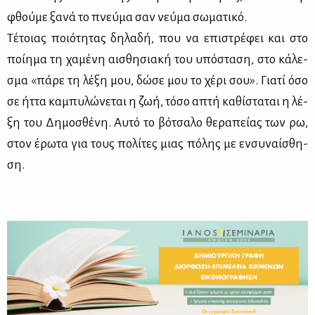
φθού­με ξα­νά το πνεύ­μα σαν νεύ­μα σω­μα­τι­κό.
Τέ­τοιας ποιό­τη­τας δη­λα­δή, που να επι­στρέ­φει και στο
ποί­η­μα τη χα­μέ­νη αι­σθη­σια­κή του υπό­στα­ση, στο κά­λε­
σμα «πά­ρε τη λέ­ξη μου, δώ­σε μου το χέ­ρι σου». Για­τί όσο
σε ήτ­τα κα­μπυ­λώ­νε­ται η ζωή, τό­σο απτή κα­θί­στα­ται η λέ­
ξη του Δη­μο­σθέ­νη. Αυ­τό το βό­τσα­λο θε­ρα­πεί­ας των ρω,
στον έρω­τα για τους πο­λί­τες μιας πό­λης με εν­συ­ναί­σθη­
ση.