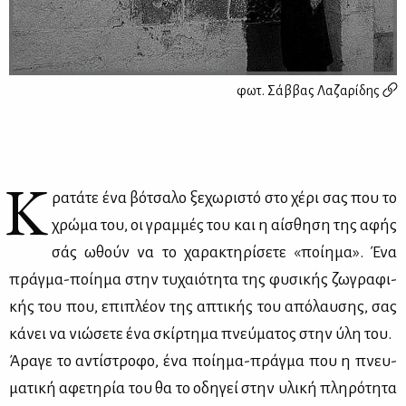
φωτ.
Σάββας Λαζαρίδης
Κ
ρα­τά­τε ένα βό­τσα­λο ξε­χω­ρι­στό στο χέ­ρι σας που το
χρώ­μα του, οι γραμ­μές του και η αί­σθη­ση της αφής
σάς ωθούν να το χα­ρα­κτη­ρί­σε­τε «ποί­η­μα». Ένα
πράγ­μα-ποί­η­μα στην τυ­χαιό­τη­τα της φυ­σι­κής ζω­γρα­φι­
κής του που, επι­πλέ­ον της απτι­κής του από­λαυ­σης, σας
κά­νει να νιώ­σε­τε ένα σκίρ­τη­μα πνεύ­μα­τος στην ύλη του.
Άρα­γε το αντί­στρο­φο, ένα ποί­η­μα-πράγ­μα που η πνευ­
μα­τι­κή αφε­τη­ρία του θα το οδη­γεί στην υλι­κή πλη­ρό­τη­τα