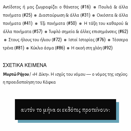
#16)
Αντί­δο­τος ή μας ζω­γρα­φί­ζει ο θά­να­τος (
Που­λιά & άλ­λα
#25)
#31)
ποι­ή­μα­τα (
Δια­σταύ­ρω­ση & άλ­λα (
Οι­κό­σι­τα & άλ­λα
#41)
#50)
ποι­ή­μα­τα (
Έξι ποι­ή­μα­τα (
Η τά­ξη του κα­θα­ρού &
#57)
#62)
άλ­λα ποι­ή­μα­τα (
Τυ­φλό ση­μεία & άλ­λες επι­ση­μάν­σεις (
#72)
#76)
Στους ήλους του ήλιου (
Ιστοί Ιστο­ρί­ας (
Τέσ­σε­ρα
#81)
#86)
#92)
τρέ­να (
Κύ­κλιο άσμα (
Η ακοή στη χλόη (
ΣΧΕΤΙΚΑ ΚΕΙΜΕΝΑ
Μυρ­τώ Ρή­γου
/ «Η Δί­κη». Η ισχύς του νό­μου ― ο νό­μος της ισχύ­ος:
η προει­δο­ποί­η­ση του Κάφ­κα
αυτόν το μήνα οι εκδότες προτείνουν: