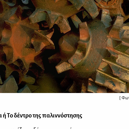
[ Φωτ
α ή Το δέ­ντρο της πα­λιν­νό­στη­σης