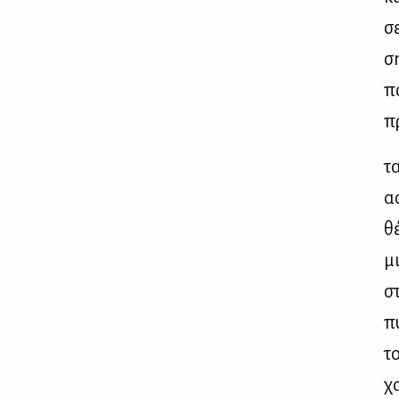
σε
σ
πο
πρ
τα
α
θέ
μ
σ
π
το
χα