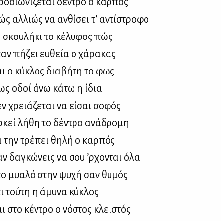
ο­οιω­νί­ζε­ται δέ­ντρο ο καρ­πός
ς αλ­λιώς να αν­θί­σει τ’ αντί­στρο­φο
 σκου­λή­κι το κέ­λυ­φος πώς
αν πή­ζει ευ­θεία ο χά­ρα­κας
ι ο κύ­κλος δια­βή­τη το φως
ως οδοί άνω κά­τω η ίδια
ν χρειά­ζε­ται να εί­σαι σο­φός
­κεί λή­θη το δέ­ντρο ανά­δρο­μη
 την τρέ­πει θη­λή ο καρ­πός
ν δα­γκώ­νεις να σου ’ρ­χο­νται όλα
το μυα­λό στην ψυ­χή σαν θυ­μός
ι τού­τη η άμυ­να κύ­κλος
ι στο κέ­ντρο ο νό­στος κλει­στός