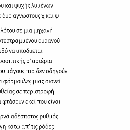
υ και ψυ­χής λυ­μέ­νων
ε δυο αγνώ­στους χ και ψ
­λό­του σε μια μη­χα­νή
τε­στραμ­μέ­νου ου­ρα­νού
­θό να υπο­δύ­ε­ται
ο­ο­πτι­κής σ’ αστέ­ρια
ου μά­γους πια δεν οδη­γούν
 φόρ­μου­λες μιας οιο­νεί
­θεί­ας σε πε­ρι­στρο­φή
 φτά­σουν εκεί που εί­ναι
ρ­νά αδέ­σπο­τος ρυθ­μός
γη κά­τω απ’ τις ρό­δες