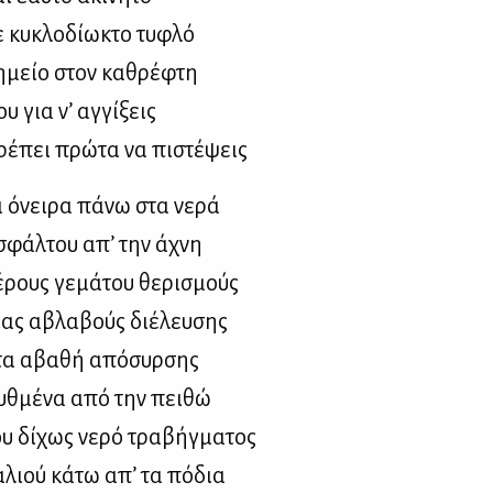
 κυ­κλο­δί­ω­κτο τυ­φλό
η­μείο στον κα­θρέ­φτη
υ για ν’ αγ­γί­ξεις
έ­πει πρώ­τα να πι­στέ­ψεις
 όνει­ρα πά­νω στα νε­ρά
σφάλ­του απ’ την άχνη
­ρους γε­μά­του θε­ρι­σμούς
ιας αβλα­βούς διέ­λευ­σης
τα αβα­θή από­συρ­σης
υθ­μέ­να από την πει­θώ
υ δί­χως νε­ρό τρα­βήγ­μα­τος
­λιού κά­τω απ’ τα πό­δια