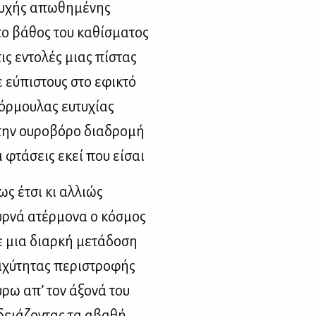
υ­χής απω­θη­μέ­νης
ο βά­θος του κα­θί­σμα­τος
ις εντο­λές μιας πί­στας
 εύ­πι­στους στο εφι­κτό
ρ­μου­λας ευ­τυ­χί­ας
ην ου­ρο­βό­ρο δια­δρο­μή
 φτά­σεις εκεί που εί­σαι
ως έτσι κι αλ­λιώς
ρ­νά ατέρ­μο­να ο κό­σμος
 μια διαρ­κή με­τά­δο­ση
­χύ­τη­τας πε­ρι­στρο­φής
­ρω απ’ τον άξο­νά του
δειά­ζο­ντας τα αβα­θή