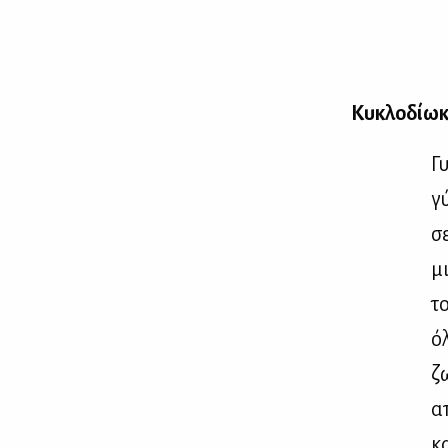
Κυ­κλο­δί­ω­
Γυ
γ
σε
μ
τ
ό
ζω
απ
κα