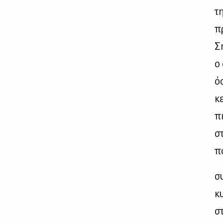
τη
πρ
Ση
ο 
όσ
κ
πι
στ
π
συ
κυ
στ