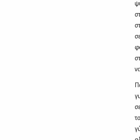
ψ
στ
στ
σε
φό
στ
να
Π
γυ
σε
τα
γύ
α