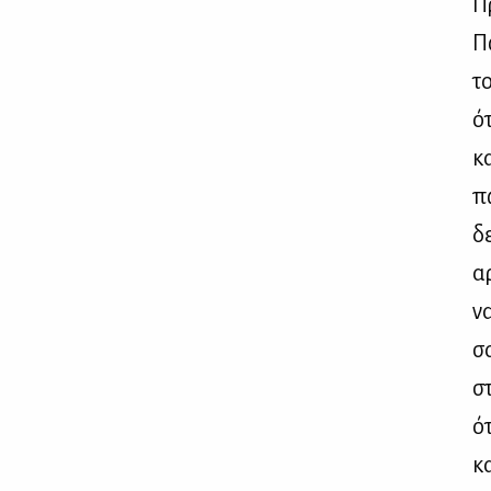
Πρ
Πώ
το
ότ
κα
π
δε
αρ
να
σα
σ
ότ
κα