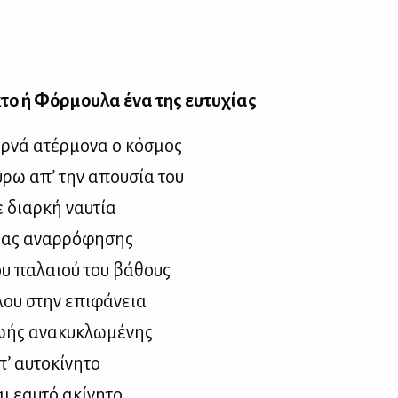
κτο ή Φόρ­μου­λα ένα της ευ­τυ­χί­ας
ρ­νά ατέρ­μο­να ο κό­σμος
ύ­ρω απ’ την απου­σία του
 διαρ­κή ναυ­τία
ιας αναρ­ρό­φη­σης
ου πα­λαιού του βά­θους
λου στην επι­φά­νεια
­ής ανα­κυ­κλω­μέ­νης
’ αυ­το­κί­νη­το
ι εαυ­τό ακί­νη­το