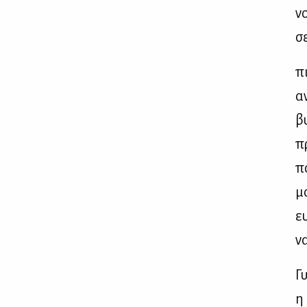
νο
σ
πι
αν
βυ
πρ
π
μα
ευ
να
Γυ
η 