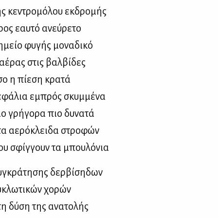
ς κε­ντρο­μό­λου εκ­δρο­μής
ος εαυ­τό ανεύ­ρε­το
­μείο φυ­γής μο­να­δι­κό
αέ­ρας στις βαλ­βί­δες
ο η πί­ε­ση κρα­τά
ε­φά­λια εμπρός σκυμ­μέ­να
ο γρή­γο­ρα πιο δυ­να­τά
α αε­ρό­κλει­δα στρο­φών
ου σφίγ­γουν τα μπου­λό­νια
­γκρά­τη­σης δερ­βί­ση­δων
­κλω­τι­κών χο­ρών
η δύ­ση της ανα­το­λής