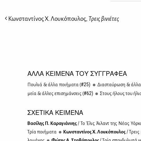
Κωνσταντίνος Χ. Λουκόπουλος,
Τρεις βινιέτες
ΑΛΛΑ ΚΕΙΜΕΝΑ ΤΟΥ ΣΥΓΓΡΑΦΕΑ
#25)
Που­λιά & άλ­λα ποι­ή­μα­τα (
Δια­σταύ­ρω­ση & άλ­λα
#62)
μεία & άλ­λες επι­ση­μάν­σεις (
Στους ήλους του ήλιο
ΣΧΕΤΙΚΑ ΚΕΙΜΕΝΑ
Βα­σί­λης Π. Κα­ρα­γιάν­νης
/ Το Έλις Άι­λαντ της Νέ­ας Υόρ­κ
Τρία ποι­ή­μα­τα
Κων­στα­ντί­νος Χ. Λου­κό­που­λος
/ Τρεις 
λο­μά­χος
Φώ­της Α. Στα­θό­που­λος
/ Τρία σπον­δυ­λω­τά να