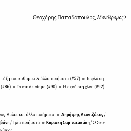
Θεοχάρης Παπαδόπουλος,
Μονόδρομος
#57)
 τά­ξη του κα­θα­ρού & άλ­λα ποι­ή­μα­τα (
Τυ­φλό ση­
#86)
#90)
#92)
 (
Το απτό ποί­η­μα (
Η ακοή στη χλόη (
νος Άμ­λετ και άλ­λα ποι­ή­μα­τα
Δη­μή­τρης Λε­ον­τζά­κος
/
ι­βά­νη
/ Τρία ποι­ή­μα­τα
Κυ­ρια­κή Σα­μπα­τα­κά­κη
/ Ο Σκυ­
γκί­σκος