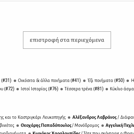
επιστροφή στα περιεχόμενα
#31)
#41)
#50)
 (
Οι­κό­σι­τα & άλ­λα ποι­ή­μα­τα (
Έξι ποι­ή­μα­τα (
Η
#72)
#76)
#81)
υ (
Ιστοί Ιστο­ρί­ας (
Τέσ­σε­ρα τρέ­να (
Κύ­κλιο άσμα
ης και το Κα­στρι­γκά­ρι Λευ­κο­πη­γής
Αλέ­ξαν­δρος Λα­βρά­νος
/ Διά­φα­
βι­νιέ­τες
Θε­ο­χά­ρης Πα­πα­δό­που­λος
/ Μο­νό­δρο­μος
Αγ­γε­λι­κή Πε­χλ
­νο­δι­η­γή­μα­τα
Κυ­ριά­κος Χα­ρα­λα­μπί­δης
/ Τό­τε που σκό­ντα­ψε ο Φρα­