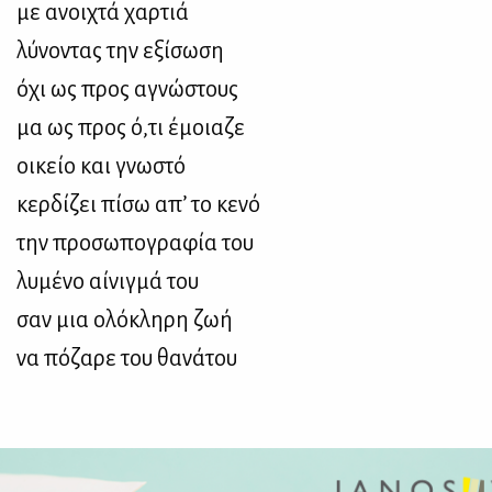
με ανοιχτά χαρτιά
λύνοντας την εξίσωση
όχι ως προς αγνώστους
μα ως προς ό,τι έμοιαζε
οικείο και γνωστό
κερδίζει πίσω απ’ το κενό
την προσωπογραφία του
λυμένο αίνιγμά του
σαν μια ολόκληρη ζωή
να πόζαρε του θανάτου