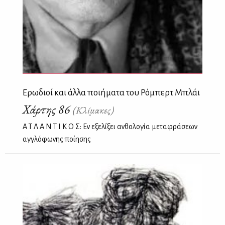
Ερωδιοί και άλλα ποιήματα του Ρόμπερτ Μπλάι
Χάρτης 86
(Κλίμακες)
Α Τ Λ Α Ν Τ Ι Κ Ο Σ: Εν εξελίξει ανθολογία μεταφράσεων
αγγλόφωνης ποίησης