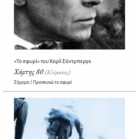
«Το σφυρί» του Καρλ Σάντμπεργκ
Χάρτης 80
(Κλίμακες)
Σήμερα / Προσκυνώ το σφυρί