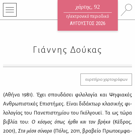
χάρτης
, 92
ηλεκτρονικό περιοδικό
ΑΥΓΟΥΣΤΟΣ 2026
Γιάννης Δούκας
ευρετήριο χαρτογράφων
(Αθή­να 1981). Έχει σπου­δά­σει φι­λο­λο­γία και Ψη­φια­κές
Αν­θρω­πι­στι­κές Επι­στή­μες. Εί­ναι δι­δά­κτωρ κλα­σι­κής φι­
λο­λο­γί­ας του Πα­νε­πι­στη­μί­ου του Γκόλ­γου­εϊ. Τα ως τώ­ρα
βι­βλία του:
Ο κό­σμος όπως ήρ­θα και τον βρή­κα
(Κέ­δρος,
2001),
Στα μέ­σα σύ­νο­ρα
(Πό­λις, 2011, βρα­βείο Πρω­το­εμ­φα­