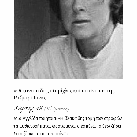
«Οι καναπέδες, οι ομίχλες και τα σινεμά» της
Ρόζμαρι Τονκς
Χάρτης 48
(Κλίμακες)
Μια Αγγλίδα ποιήτρια: «Η βλακώδης τομή των στροφών·
τα μυθιστορήματα, φορτωμένα, σιχαμένα. Τα έχω ζήσει
& τα ξέρω με το παραπάνω»