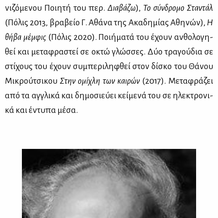
νι­ζό­με­νου Ποι­η­τή του περ.
Δια­βά­ζω
),
Το σύν­δρο­μο Στα­ντάλ
(Πό­λις 2013, βρα­βείο Γ. Αθά­να της Ακα­δη­μί­ας Αθη­νών),
Η
θή­βα μέμ­φις
(Πό­λις 2020). Ποι­ή­μα­τά του έχουν αν­θο­λο­γη­
θεί και με­τα­φρα­στεί σε οκτώ γλώσ­σες. Δύο τρα­γού­δια σε
στί­χους του έχουν συ­μπε­ρι­λη­φθεί στον δί­σκο του Θά­νου
Μι­κρού­τσι­κου
Στην ομί­χλη των και­ρών
(2017). Με­τα­φρά­ζει
από τα αγ­γλι­κά και δη­μο­σιεύ­ει κεί­με­νά του σε ηλε­κτρο­νι­
κά και έντυ­πα μέ­σα.