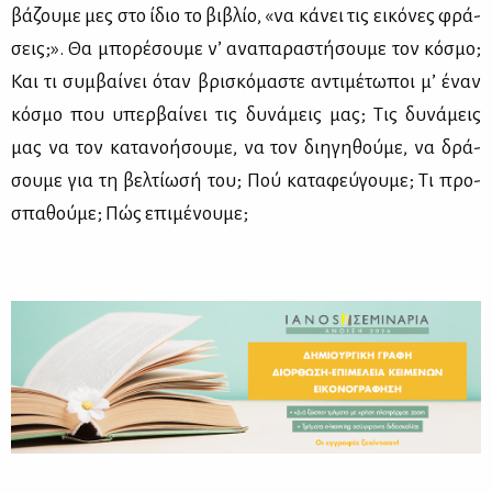
βά­ζου­με μες στο ίδιο το βι­βλίο, «να κά­νει τις ει­κό­νες φρά­
σεις;». Θα μπο­ρέ­σου­με ν’ ανα­πα­ρα­στή­σου­με τον κό­σμο;
Και τι συμ­βαί­νει όταν βρι­σκό­μα­στε αντι­μέ­τω­ποι μ’ έναν
κό­σμο που υπερ­βαί­νει τις δυ­νά­μεις μας; Τις δυ­νά­μεις
μας να τον κα­τα­νο­ή­σου­με, να τον δι­η­γη­θού­με, να δρά­
σου­με για τη βελ­τί­ω­σή του; Πού κα­τα­φεύ­γου­με; Τι προ­
σπα­θού­με; Πώς επι­μέ­νου­με;