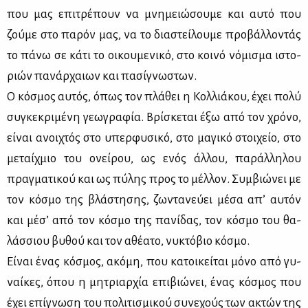
που μας επι­τρέ­πουν να μνη­μειώ­σου­με και αυ­τό που
ζού­με στο πα­ρόν μας, να το δια­στεί­λου­με προ­βάλ­λο­ντάς
το πά­νω σε κά­τι το οι­κου­με­νι­κό, στο κοι­νό νό­μι­σμα ιστο­
ριών πα­νάρ­χαιων και πα­σί­γνω­στων.
Ο κό­σμος αυ­τός, όπως τον πλά­θει η Κολ­λιά­κου, έχει πο­λύ
συ­γκε­κρι­μέ­νη γε­ω­γρα­φία. Βρί­σκε­ται έξω από τον χρό­νο,
εί­ναι ανοι­χτός στο υπερ­φυ­σι­κό, στο μα­γι­κό στοι­χείο, στο
με­ταίχ­μιο του ονεί­ρου, ως ενός άλ­λου, πα­ράλ­λη­λου
πραγ­μα­τι­κού και ως πύ­λης προς το μέλ­λον. Συμ­βιώ­νει με
τον κό­σμο της βλά­στη­σης, ζω­ντα­νεύ­ει μέ­σα απ’ αυ­τόν
και μέ­σ’ από τον κό­σμο της πα­νί­δας, τον κό­σμο του θα­
λάσ­σιου βυ­θού και τον αθέ­α­το, νυ­κτό­βιο κό­σμο.
Εί­ναι ένας κό­σμος, ακό­μη, που κα­τοι­κεί­ται μό­νο από γυ­
ναί­κες, όπου η μη­τριαρ­χία επι­βιώ­νει, ένας κό­σμος που
έχει επί­γνω­ση του πο­λι­τι­σμι­κού συ­νε­χούς των ακτών της