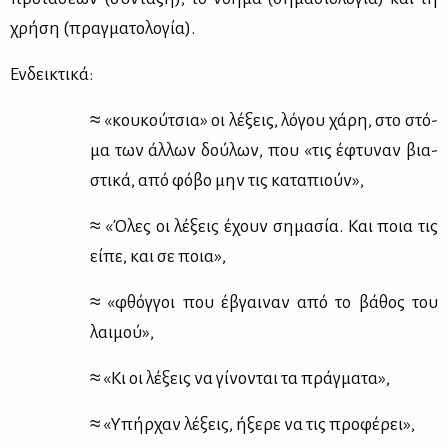
χρή­ση (πραγ­μα­το­λο­γία).
Εν­δει­κτι­κά:
≈ «κου­κού­τσια» οι λέ­ξεις, λό­γου χά­ρη, στο στό­
μα των άλ­λων δού­λων, που «τις έφτυ­ναν βια­
στι­κά, από φό­βο μην τις κα­τα­πιούν»,
≈ «Όλες οι λέ­ξεις έχουν ση­μα­σία. Και ποια τις
εί­πε, και σε ποια»,
≈ «φθόγ­γοι που έβγαι­ναν από το βά­θος του
λαι­μού»,
≈ «Κι οι λέ­ξεις να γί­νο­νται τα πράγ­μα­τα»,
≈ «Υπήρ­χαν λέ­ξεις, ήξε­ρε να τις προ­φέ­ρει»,