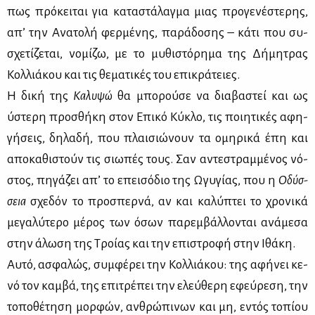
πως πρό­κει­ται για κα­τα­στά­λαγ­μα μιας προ­γε­νέ­στε­ρης,
απ’ την Ανα­το­λή φερ­μέ­νης, πα­ρά­δο­σης – κά­τι που συ­
σχε­τί­ζε­ται, νο­μί­ζω, με το μυ­θι­στό­ρη­μα της Δή­μη­τρας
Κολ­λιά­κου και τις θε­μα­τι­κές του επι­κρά­τειες.
Η δι­κή της
Κα­λυ­ψώ
θα μπο­ρού­σε να δια­βα­στεί και ως
ύστε­ρη προ­σθή­κη στον Επι­κό Κύ­κλο, τις ποι­η­τι­κές αφη­
γή­σεις, δη­λα­δή, που πλαι­σιώ­νουν τα ομη­ρι­κά έπη και
απο­κα­θι­στούν τις σιω­πές τους. Σαν αντε­στραμ­μέ­νος νό­
στος, πη­γά­ζει απ’ το επει­σό­διο της Ωγυ­γί­ας, που η
Οδύσ­
σεια
σχε­δόν το προ­σπερ­νά, αν και κα­λύ­πτει το χρο­νι­κά
με­γα­λύ­τε­ρο μέ­ρος των όσων πα­ρεμ­βάλ­λο­νται ανά­με­σα
στην άλω­ση της Τροί­ας και την επι­στρο­φή στην Ιθά­κη.
Αυ­τό, ασφα­λώς, συμ­φέ­ρει την Κολ­λιά­κου: της αφή­νει κε­
νό τον καμ­βά, της επι­τρέ­πει την ελεύ­θε­ρη εφεύ­ρε­ση, την
το­πο­θέ­τη­ση μορ­φών, αν­θρώ­πι­νων και μη, εντός το­πί­ου