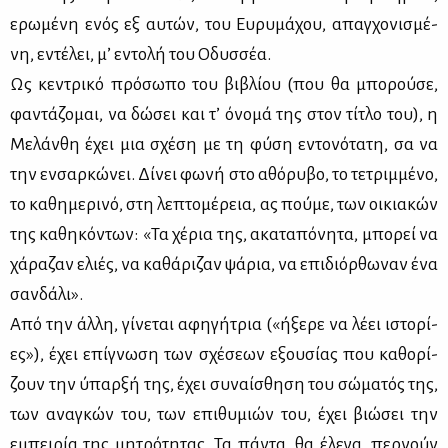
ερω­μέ­νη ενός εξ αυ­τών, του Ευ­ρυ­μά­χου, απαγ­χο­νι­σμέ­
νη, εντέ­λει, μ’ εντο­λή του Οδυσ­σέα.
Ως κε­ντρι­κό πρό­σω­πο του βι­βλί­ου (που θα μπο­ρού­σε,
φα­ντά­ζο­μαι, να δώ­σει και τ’ όνο­μά της στον τί­τλο του), η
Με­λάν­θη έχει μια σχέ­ση με τη φύ­ση εντο­νό­τα­τη, σα να
την εν­σαρ­κώ­νει. Δί­νει φω­νή στο αθό­ρυ­βο, το τε­τριμ­μέ­νο,
το κα­θη­με­ρι­νό, στη λε­πτο­μέ­ρεια, ας πού­με, των οι­κια­κών
της κα­θη­κό­ντων: «Τα χέ­ρια της, ακα­τα­πό­νη­τα, μπο­ρεί να
χά­ρα­ζαν ελιές, να κα­θά­ρι­ζαν ψά­ρια, να επι­διόρ­θω­ναν ένα
σαν­δά­λι».
Από την άλ­λη, γί­νε­ται αφη­γή­τρια («ήξε­ρε να λέ­ει ιστο­ρί­
ες»), έχει επί­γνω­ση των σχέ­σε­ων εξου­σί­ας που κα­θο­ρί­
ζουν την ύπαρ­ξή της, έχει συ­ναί­σθη­ση του σώ­μα­τός της,
των ανα­γκών του, των επι­θυ­μιών του, έχει βιώ­σει την
εμπει­ρία της μη­τρό­τη­τας. Τα πά­ντα, θα έλε­γα, περ­νούν