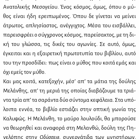
Ανα­το­λι­κής Με­σο­γεί­ου. Ένας κό­σμος, όμως, όπου ο μύ­
θος εί­ναι ήδη ερει­πω­μέ­νος. Όπου δε γί­νε­ται να μεί­νει
άτρω­τος, απλη­σί­α­στος, ανέγ­γι­χτος. Μέ­σα του ει­σβάλ­λει,
πα­ρει­σφρέ­ει ο σύγ­χρο­νος κό­σμος, πα­ρεί­σα­κτος, με τη δι­
κή του γλώσ­σα, τις δι­κές του αγω­νί­ες. Σε αυ­τό, όμως,
έγκει­ται και η εξαι­ρε­τι­κή πρω­το­τυ­πία του βι­βλί­ου, αυ­τό
του την προσ­δί­δει: πως εί­ναι ο μύ­θος που κοι­τά εμάς και
όχι εμείς τον μύ­θο.
Και μας κοι­τά, κα­τε­ξο­χήν, μέ­σ’ απ’ τα μά­τια της δού­λης
Με­λάν­θης, απ’ τη με­ριά της οποί­ας δια­βά­ζου­με τα τριά­
ντα τρία απ’ τα σα­ρά­ντα δύο σύ­ντο­μα κε­φά­λαια. Στα υπό­
λοι­πα εν­νέα, το βι­βλίο εστιά­ζει στην οπτι­κή γω­νία της
Κα­λυ­ψώς. Η Με­λάν­θη, το μαύ­ρο λου­λού­δι, θα μπο­ρού­σε
να θε­ω­ρη­θεί και ανα­φο­ρά στη Με­λαν­θώ, δού­λη της Πη­
νε­λό­πης στην
Οδύσ­σεια
, συ­νερ­γά­τι­δα των μνη­στή­ρων,