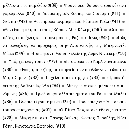
#39)
μέλ­λον απ’ το πα­ρελ­θόν (
Φραν­σί­σκο, θα σου φέ­ρω κόκ­κι­να
#40)
#41)
γα­ρύ­φαλ­λα (
Δε­σμώ­της των Κού­περ και Στό­ουμπ (
#42)
#44)
Σκω­τία (
Αυ­το­προ­σω­πο­γρα­φία του Ρό­μπερτ Κρί­λι (
#46)
«Δεν εί­ναι η πέ­τρα πέ­τρα» / Κάρ­σον Μακ Κά­λερς (
«Οι κα­να­
#48)
πέ­δες, οι ομί­χλες και τα σι­νε­μά» της Ρόζ­μα­ρι Τονκς (
«Πώς
να συ­νε­χί­σεις να προ­χω­ράς στην Ανταρ­κτι­κή», της Μπερ­να­ντέτ
#49)
#50)
Μέιερ (
«Ποιά ήταν η Μαί­ρη Σέ­λεϊ» της Λο­ρίν Νί­ντε­κερ (
#79)
Υπάρ­χει ένας τό­πος (
«Το σφυ­ρί» του Καρλ Σάντ­μπεργκ
#80)
(
«Ένας τρα­πε­ζί­της στο πορ­νείο των τυ­φλών γυ­ναι­κών» του
#82)
#83)
Μαρκ Στραντ (
Τα χεί­λη πά­σης της γης (
«Προ­σκτή­
#84)
σεις» της Λα­βί­νια Γκρίν­λο (
Μη­τέ­ρες άτο­κες, μά­γισ­σες αμυ­
#85)
νό­με­νες (
Ερω­διοί και άλ­λα ποι­ή­μα­τα του Ρό­μπερτ Μπλάι
#86)
#90)
(
Εδώ που έχου­με μεί­νει (
Προ­σω­πο­γρα­φία μιας αυ­
#91)
το­προ­σω­πο­γρα­φί­ας (
«Ο Πί­τερ Παν, κι αν πέ­θα­νε, πε­τά­ει»
#28)
(
Μι­κρή κλί­μα­κα: Γιάν­νης Δού­κας, Κώ­στας Πε­ρού­λης, Νί­να
#10)
Ρά­πη, Κων­στα­ντία Σω­τη­ρί­ου (