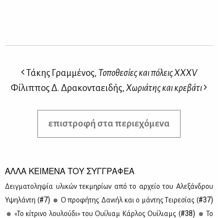
Τάκης Γραμμένος,
Τοποθεσίες και πόλεις ΧΧΧV
Φίλιππος Δ. Δρακονταειδής,
Χωριάτης και κρεβάτι
επιστροφή στα περιεχόμενα
ΑΛΛΑ ΚΕΙΜΕΝΑ ΤΟΥ ΣΥΓΓΡΑΦΕΑ
Δειγ­μα­το­λη­ψία υλι­κών τεκ­μη­ρί­ων από το αρ­χείο του Αλε­ξάν­δρου
#7)
#37)
Υψη­λά­ντη (
Ο προ­φή­της Δα­νι­ήλ και ο μά­ντης Τει­ρε­σί­ας (
#38)
«Το κί­τρι­νο λου­λού­δι» του Ουί­λιαμ Κάρ­λος Ουί­λιαμς (
Το