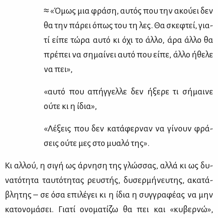
≈ «Όμως μια φρά­ση, αυ­τός που την ακού­ει δεν
θα την πά­ρει όπως του τη λες. Θα σκε­φτεί, για­
τί εί­πε τώ­ρα αυ­τό κι όχι το άλ­λο, άρα άλ­λο θα
πρέ­πει να ση­μαί­νει αυ­τό που εί­πε, άλ­λο ήθε­λε
να πει»,
«αυ­τό που απήγ­γελ­λε δεν ήξε­ρε τι σή­μαι­νε
ού­τε κι η ίδια»,
«Λέ­ξεις που δεν κα­τά­φερ­ναν να γί­νουν φρά­
σεις ού­τε μες στο μυα­λό της».
Κι αλ­λού, η σι­γή ως άρ­νη­ση της γλώσ­σας, αλ­λά κι ως δυ­
να­τό­τη­τα ταυ­τό­τη­τας ρευ­στής, δυ­σερ­μή­νευ­της, ακα­τά­
βλη­της – σε όσα επι­λέ­γει κι η ίδια η συγ­γρα­φέ­ας να μην
κα­το­νο­μά­σει. Για­τί ονο­μα­τί­ζω θα πει και «κυ­βερ­νώ»,