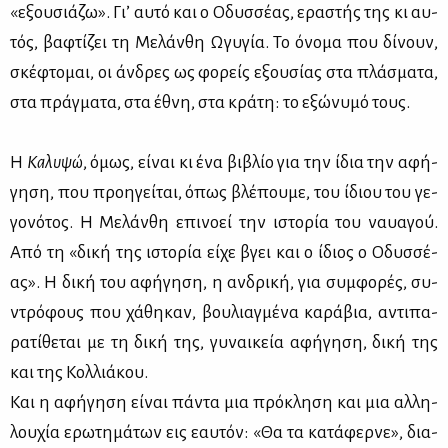
«εξου­σιά­ζω». Γι’ αυ­τό και ο Οδυσ­σέ­ας, ερα­στής της κι αυ­
τός, βα­φτί­ζει τη Με­λάν­θη Ωγυ­γία. Το όνο­μα που δί­νουν,
σκέ­φτο­μαι, οι άν­δρες ως φο­ρείς εξου­σί­ας στα πλά­σμα­τα,
στα πράγ­μα­τα, στα έθνη, στα κρά­τη: το εξώ­νυ­μό τους.
Η
Κα­λυ­ψώ
, όμως, εί­ναι κι ένα βι­βλίο για την ίδια την αφή­
γη­ση, που προη­γεί­ται, όπως βλέ­που­με, του ίδιου του γε­
γο­νό­τος. Η Με­λάν­θη επι­νο­εί την ιστο­ρία του ναυα­γού.
Από τη «δι­κή της ιστο­ρία εί­χε βγει και ο ίδιος ο Οδυσ­σέ­
ας». Η δι­κή του αφή­γη­ση, η αν­δρι­κή, για συμ­φο­ρές, συ­
ντρό­φους που χά­θη­καν, βου­λιαγ­μέ­να κα­ρά­βια, αντι­πα­
ρα­τί­θε­ται με τη δι­κή της, γυ­ναι­κεία αφή­γη­ση, δι­κή της
και της Κολ­λιά­κου.
Και η αφή­γη­ση εί­ναι πά­ντα μια πρό­κλη­ση και μια αλ­λη­
λου­χία ερω­τη­μά­των εις εαυ­τόν: «Θα τα κα­τά­φερ­νε», δια­