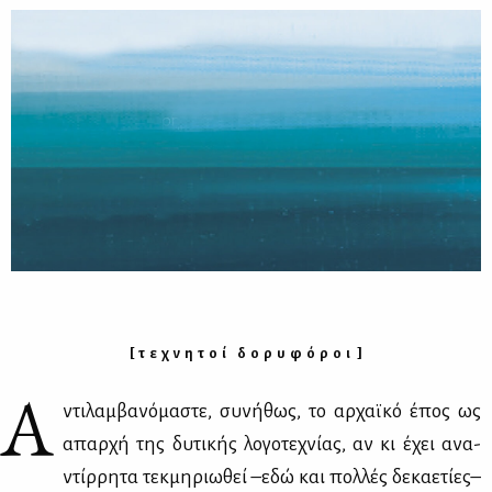
[ τ ε χ ν η τ ο ί δ ο ρ υ φ ό ρ ο ι ]
Α
ντι­λαμ­βα­νό­μα­στε, συ­νή­θως, το αρ­χαϊ­κό έπος ως
απαρ­χή της δυ­τι­κής λο­γο­τε­χνί­ας, αν κι έχει ανα­
ντίρ­ρη­τα τεκ­μη­ριω­θεί –εδώ και πολ­λές δε­κα­ε­τί­ες–