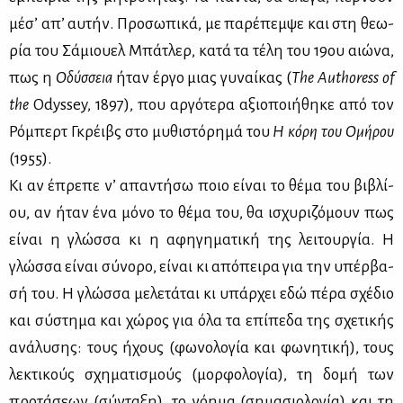
μέ­σ’ απ’ αυ­τήν. Προ­σω­πι­κά, με πα­ρέ­πεμ­ψε και στη θε­ω­
ρία του Σά­μιου­ελ Μπά­τλερ, κα­τά τα τέ­λη του 19ου αιώ­να,
πως η
Οδύσ­σεια
ήταν έρ­γο μιας γυ­ναί­κας (
The
Authoress
of
the
Odyssey, 1897), που αρ­γό­τε­ρα αξιο­ποι­ή­θη­κε από τον
Ρό­μπερτ Γκρέι­βς στο μυ­θι­στό­ρη­μά του
Η κό­ρη του Ομή­ρου
(1955).
Κι αν έπρε­πε ν’ απα­ντή­σω ποιο εί­ναι το θέ­μα του βι­βλί­
ου, αν ήταν ένα μό­νο το θέ­μα του, θα ισχυ­ρι­ζό­μουν πως
εί­ναι η γλώσ­σα κι η αφη­γη­μα­τι­κή της λει­τουρ­γία. Η
γλώσ­σα εί­ναι σύ­νο­ρο, εί­ναι κι από­πει­ρα για την υπέρ­βα­
σή του. Η γλώσ­σα με­λε­τά­ται κι υπάρ­χει εδώ πέ­ρα σχέ­διο
και σύ­στη­μα και χώ­ρος για όλα τα επί­πε­δα της σχε­τι­κής
ανά­λυ­σης: τους ήχους (φω­νο­λο­γία και φω­νη­τι­κή), τους
λε­κτι­κούς σχη­μα­τι­σμούς (μορ­φο­λο­γία), τη δο­μή των
προ­τά­σε­ων (σύ­ντα­ξη), το νό­η­μα (ση­μα­σιο­λο­γία) και τη