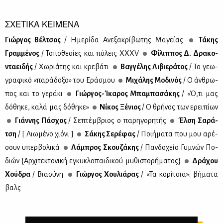
ΣΧΕΤΙΚΑ ΚΕΙΜΕΝΑ
Γιώρ­γος Βέλ­τσος
/ Ημε­ρί­δα Ανε­ξα­κρί­βω­της Μα­γεί­ας
Τά­κης
Γραμ­μέ­νος
/ Το­πο­θε­σί­ες και πό­λεις ΧΧ­ΧV
Φί­λιπ­πος Δ. Δρα­κο­
ντα­ει­δής
/ Χω­ριά­της και κρε­βά­τι
Βαγ­γέ­λης Λι­βιε­ρά­τος
/ Το γε­ω­
γρα­φι­κό «πα­ρά­δο­ξο» του Ερά­σμου
Μι­χά­λης Μο­δι­νός
/ Ο άν­θρω­
πος και το γε­ρά­κι
Γιώρ­γος-Ίκα­ρος Μπα­μπα­σά­κης
/ «Ό,τι μας
δό­θη­κε, κα­λά μας δό­θη­κε»
Νί­κος Ξέ­νιος
/ Ο θρή­νος των ερει­πί­ων
Γιάν­νης Πά­σχος
/ Σε­πτέμ­βριος ο πα­ρη­γο­ρη­τής
Έλ­ση Σα­ρά­
τση
/ [ Λιω­μέ­νο χιό­νι ]
Σά­κης Σε­ρέ­φας
/ Ποι­ή­μα­τα που μου αρέ­
σουν υπερ­βο­λι­κά
Λά­μπρος Σκου­ζά­κης
/ Παν­δο­χείο Γυ­μνών Πο­
διών {Αρ­χι­τε­κτο­νι­κή εγκυ­κλο­παι­δι­κού μυ­θι­στο­ρή­μα­τος}
Δρά­χου
Χού­δρα
/ Bια­σύ­νη
Γιώρ­γος Χου­λιά­ρας
/ «Τα κο­ρί­τσια»: βή­μα­τα
βαλς