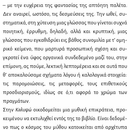
– με την ευ­χέ­ρεια της φα­ντα­σί­ας της απτό­η­τη πα­λέ­τα.
Δεν αναι­ρεί, ωστό­σο, τις δε­σμεύ­σεις της. Την ωθεί, συ­
στη­μα­τι­κά, στη χύ­τευ­ση μιας γλώσ­σας που γί­νε­ται συ­χνά
ποι­η­τι­κή, έρ­ρυθ­μη, δη­λα­δή, αλ­λά και κρυ­πτι­κή, μιας
γλώσ­σας που εγκα­θι­δρύ­ει εις βά­θος συ­νο­μι­λία με τ’ ομη­
ρι­κό κεί­με­νο, που μαρ­τυ­ρά προ­σω­πι­κή σχέ­ση και συ­
γκρο­τεί ένα ύφος ορ­γα­νι­κά συν­δε­δε­μέ­νο μα­ζί του, στην
επί­μο­νη, ας πού­με, λε­κτι­κή λε­πτο­μέ­ρεια και σε αυ­τά που
θ’ απο­κα­λού­σα­με σχή­μα­τα λό­γου ή κα­λο­λο­γι­κά στοι­χεία:
τις πα­ρο­μοιώ­σεις, τις με­τα­φο­ρές, τους επι­θε­τι­κούς
προσ­διο­ρι­σμούς, ιδί­ως σε ό,τι αφο­ρά το χρώ­μα των
πραγ­μά­των.
Στην
Κα­λυ­ψώ
οι­κο­δο­μεί­ται μια μυ­θι­κή επι­κρά­τεια, προ­
κει­μέ­νου να εκτυ­λι­χθεί εντός της το βι­βλίο. Εί­ναι δε­δο­μέ­
νο πως ο κό­σμος του μύ­θου κα­τοι­κεί­ται από αρ­χέ­τυ­πα