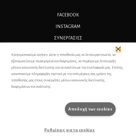
FACEBOOK
INSTAGRAM
ΣΥΝΕΡΓΑΣΊΕΣ
ΔΙΑΦΗΜΙΣΗ
Χρησιμοποιούμε cookies ώστε η τοποθεσία μας να λειτουργεί σωστά, να
ΕΠΙΚΟΙΝΩΝΙΑ
εξατομικεύουμε περιεχόμενο και διαφημίσεις, να παρέχουμε λειτουργίες
μέσων κοινωνικής δικτύωσης και να αναλύουμε την κυκλοφορία μας. Επίσης,
ΣΥΝΤΕΛΕΣΤΕΣ
κοινοποιούμε πληροφορίες σχετικά με την από μέρους σας χρήση της
τοποθεσίας μας στους συνεργάτες μέσων κοινωνικής δικτύωσης,
ΤΑΥΤΟΤΗΤΑ
διαφημίσεων και ανάλυσης.
ΠΡΟΣΩΠΙΚΆ ΔΕΔΟΜΈΝΑ
ΟΡΟΙ ΧΡΗΣΗΣ
Αποδοχή των cookies
pencilcase.gr
Ρυθμίσεις για τα cookies