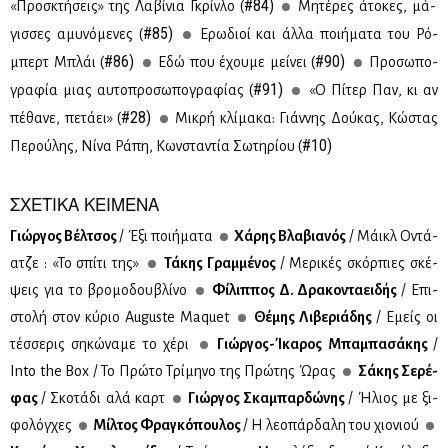
#84)
«Προ­σκτή­σεις» της Λα­βί­νια Γκρίν­λο (
Μη­τέ­ρες άτο­κες, μά­
#85)
γισ­σες αμυ­νό­με­νες (
Ερω­διοί και άλ­λα ποι­ή­μα­τα του Ρό­
#86)
#90)
μπερτ Μπλάι (
Εδώ που έχου­με μεί­νει (
Προ­σω­πο­
#91)
γρα­φία μιας αυ­το­προ­σω­πο­γρα­φί­ας (
«Ο Πί­τερ Παν, κι αν
#28)
πέ­θα­νε, πε­τά­ει» (
Μι­κρή κλί­μα­κα: Γιάν­νης Δού­κας, Κώ­στας
#10)
Πε­ρού­λης, Νί­να Ρά­πη, Κων­στα­ντία Σω­τη­ρί­ου (
ΣΧΕΤΙΚΑ ΚΕΙΜΕΝΑ
Γιώρ­γος Βέλ­τσος
/ Έξι ποι­ή­μα­τα
Χά­ρης Βλα­βια­νός
/ Μάικλ Οντά­
α­τζε : «Το σπί­τι της»
Τά­κης Γραμ­μέ­νος
/ Με­ρι­κές σκόρ­πιες σκέ­
ψεις για το βρο­μο­δου­βλί­νο
Φί­λιπ­πος Δ. Δρα­κο­ντα­ει­δής
/ Επι­
στο­λή στον κύ­ριο Auguste Maquet
Θέ­μης Λι­βε­ριά­δης
/ Εμείς οι
τέσ­σε­ρις ση­κώ­να­με το χέ­ρι
Γιώρ­γος-Ίκα­ρος Μπα­μπα­σά­κης
/
Into the Box / Το Πρώ­το Τρί­μη­νο της Πρώ­της Ώρας
Σά­κης Σε­ρέ­
φας
/ Σκο­τά­δι αλά καρτ
Γιώρ­γος Σκα­μπαρ­δώ­νης
/ Ήλιος με ξι­
φο­λόγ­χες
Μίλ­τος Φρα­γκό­που­λος
/ Η λε­ο­πάρ­δα­λη του χιο­νιού