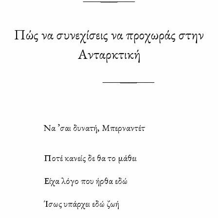
——
——
——
Πώς να συνεχίσεις να προχωράς στην
Ανταρκτική
——
——
——
Να ’σαι δυ­να­τή, Μπερ­να­ντέτ
Πο­τέ κα­νείς δε θα το μά­θει
Εί­χα λό­γο που ήρ­θα εδώ
Ίσως υπάρ­χει εδώ ζωή