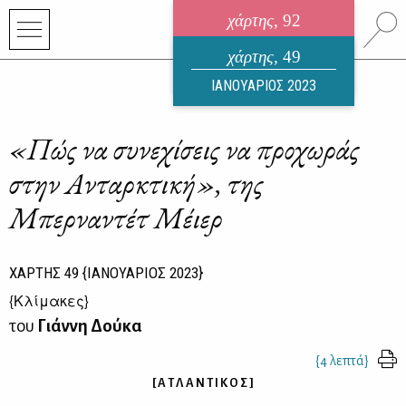
χάρτης
, 92
ηλεκτρονικό περιοδικό
χάρτης
, 49
ΑΥΓΟΥΣΤΟΣ 2026
ΙΑΝΟΥΑΡΙΟΣ 2023
«Πώς να συνεχίσεις να προχωράς
στην Ανταρκτική», της
Μπερναντέτ Μέιερ
ΧΑΡΤΗΣ
49
{ΙΑΝΟΥΑΡΙΟΣ 2023}
{
Κλίμακες
}
του
Γιάννη Δούκα
{4 λεπτά}
[ Α Τ Λ Α Ν Τ Ι Κ Ο Σ ]