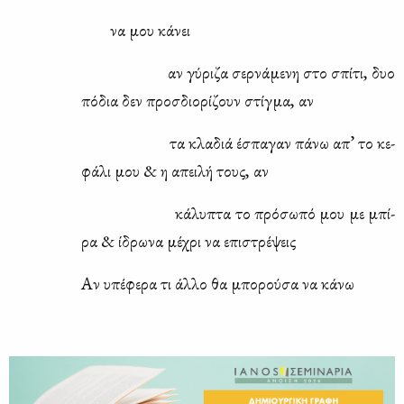
να μου κά­νει
αν γύ­ρι­ζα σερ­νά­με­νη στο σπί­τι, δυο
πό­δια δεν προσ­διο­ρί­ζουν στίγ­μα, αν
τα κλα­διά έσπα­γαν πά­νω απ’ το κε­
φά­λι μου & η απει­λή τους, αν
κά­λυ­πτα το πρό­σω­πό μου με μπί­
ρα & ίδρω­να μέ­χρι να επι­στρέ­ψεις
Αν υπέ­φε­ρα τι άλ­λο θα μπο­ρού­σα να κά­νω