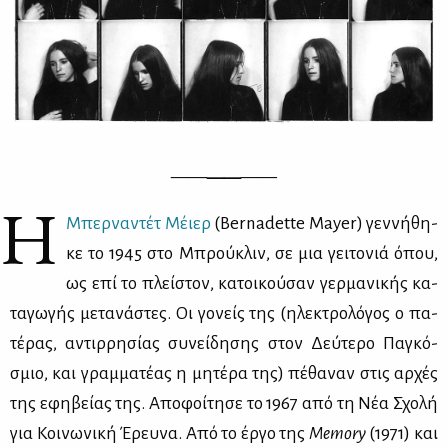
——
——
——
Η
Μπερ­να­ντέτ Μέιερ
(Bernadette Mayer) γεν­νή­θη­
κε το 1945 στο Μπρού­κλιν, σε μια γει­το­νιά όπου,
ως επί το πλεί­στον, κα­τοι­κού­σαν γερ­μα­νι­κής κα­
τα­γω­γής με­τα­νά­στες. Οι γο­νείς της (ηλε­κτρο­λό­γος ο πα­
τέ­ρας, αντιρ­ρη­σί­ας συ­νεί­δη­σης στον Δεύ­τε­ρο Πα­γκό­
σμιο, και γραμ­μα­τέ­ας η μη­τέ­ρα της) πέ­θα­ναν στις αρ­χές
της εφη­βεί­ας της. Απο­φοί­τη­σε το 1967 από τη Νέα Σχο­λή
για Κοι­νω­νι­κή Έρευ­να. Από το έρ­γο της
Memory
(1971) και