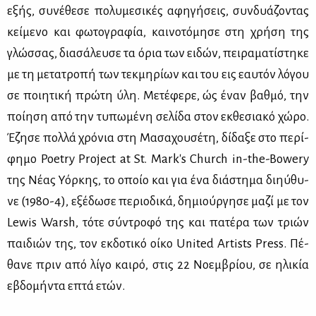
εξής, συ­νέ­θε­σε πο­λυ­με­σι­κές αφη­γή­σεις, συν­δυά­ζο­ντας
κεί­με­νο και φω­το­γρα­φία, και­νο­τό­μη­σε στη χρή­ση της
γλώσ­σας, δια­σά­λευ­σε τα όρια των ει­δών, πει­ρα­μα­τί­στη­κε
με τη με­τα­τρο­πή των τεκ­μη­ρί­ων και του εις εαυ­τόν λό­γου
σε ποι­η­τι­κή πρώ­τη ύλη. Με­τέ­φε­ρε, ώς έναν βαθ­μό, την
ποί­η­ση από την τυ­πω­μέ­νη σε­λί­δα στον εκ­θε­σια­κό χώ­ρο.
Έζη­σε πολ­λά χρό­νια στη Μα­σα­χου­σέ­τη, δί­δα­ξε στο πε­ρί­
φη­μο Poetry Project at St. Mark's Church in-the-Bowery
της Νέ­ας Υόρ­κης, το οποίο και για ένα διά­στη­μα δι­ηύ­θυ­
νε (1980-4), εξέ­δω­σε πε­ριο­δι­κά, δη­μιούρ­γη­σε μα­ζί με τον
Lewis Warsh, τό­τε σύ­ντρο­φό της και πα­τέ­ρα των τριών
παι­διών της, τον εκ­δο­τι­κό οί­κο United Artists Press. Πέ­
θα­νε πριν από λί­γο και­ρό, στις 22 Νο­εμ­βρί­ου, σε ηλι­κία
εβδο­μή­ντα επτά ετών.