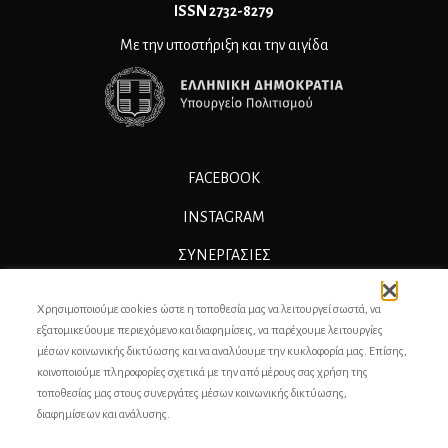
ΙSSN 2732-8279
Με την υποστήριξη και την αιγίδα
FACEBOOK
INSTAGRAM
ΣΥΝΕΡΓΑΣΊΕΣ
ΔΙΑΦΗΜΙΣΗ
Χρησιμοποιούμε cookies ώστε η τοποθεσία μας να λειτουργεί σωστά, να
ΕΠΙΚΟΙΝΩΝΙΑ
εξατομικεύουμε περιεχόμενο και διαφημίσεις, να παρέχουμε λειτουργίες
μέσων κοινωνικής δικτύωσης και να αναλύουμε την κυκλοφορία μας. Επίσης,
ΣΥΝΤΕΛΕΣΤΕΣ
κοινοποιούμε πληροφορίες σχετικά με την από μέρους σας χρήση της
τοποθεσίας μας στους συνεργάτες μέσων κοινωνικής δικτύωσης,
ΤΑΥΤΟΤΗΤΑ
διαφημίσεων και ανάλυσης.
ΠΡΟΣΩΠΙΚΆ ΔΕΔΟΜΈΝΑ