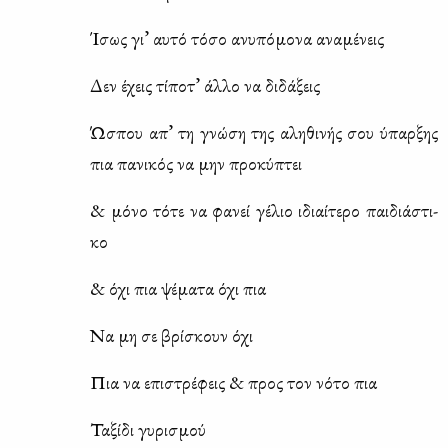
Ίσως γι’ αυ­τό τό­σο ανυ­πό­μο­να ανα­μέ­νεις
Δεν έχεις τί­πο­τ’ άλ­λο να δι­δά­ξεις
Ώσπου απ’ τη γνώ­ση της αλη­θι­νής σου ύπαρ­ξης
πια πα­νι­κός να μην προ­κύ­πτει
& μό­νο τό­τε να φα­νεί γέ­λιο ιδιαί­τε­ρο παι­διά­στι­
κο
& όχι πια ψέ­μα­τα όχι πια
Να μη σε βρί­σκουν όχι
Πια να επι­στρέ­φεις & προς τον νό­το πια
Τα­ξί­δι γυ­ρι­σμού