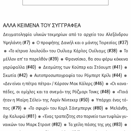
ΑΛΛΑ ΚΕΙΜΕΝΑ ΤΟΥ ΣΥΓΓΡΑΦΕΑ
Δειγ­μα­το­λη­ψία υλι­κών τεκ­μη­ρί­ων από το αρ­χείο του Αλε­ξάν­δρου
#7)
#37)
Υψη­λά­ντη (
Ο προ­φή­της Δα­νι­ήλ και ο μά­ντης Τει­ρε­σί­ας (
#38)
«Το κί­τρι­νο λου­λού­δι» του Ουί­λιαμ Κάρ­λος Ουί­λιαμς (
Το
#39)
μέλ­λον απ’ το πα­ρελ­θόν (
Φραν­σί­σκο, θα σου φέ­ρω κόκ­κι­να
#40)
#41)
γα­ρύ­φαλ­λα (
Δε­σμώ­της των Κού­περ και Στό­ουμπ (
#42)
#44)
Σκω­τία (
Αυ­το­προ­σω­πο­γρα­φία του Ρό­μπερτ Κρί­λι (
#46)
«Δεν εί­ναι η πέ­τρα πέ­τρα» / Κάρ­σον Μακ Κά­λερς (
«Οι κα­να­
#48)
πέ­δες, οι ομί­χλες και τα σι­νε­μά» της Ρόζ­μα­ρι Τονκς (
«Ποιά
#50)
ήταν η Μαί­ρη Σέ­λεϊ» της Λο­ρίν Νί­ντε­κερ (
Υπάρ­χει ένας τό­
#79)
#80)
πος (
«Το σφυ­ρί» του Καρλ Σάντ­μπεργκ (
Με­λάν­θη,
#81)
όχι Κα­λυ­ψώ (
«Ένας τρα­πε­ζί­της στο πορ­νείο των τυ­φλών γυ­
#82)
#83)
ναι­κών» του Μαρκ Στραντ (
Τα χεί­λη πά­σης της γης (