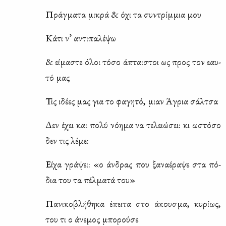
Πράγ­μα­τα μι­κρά & όχι τα συ­ντρίμ­μια μου
Κά­τι ν’ αντι­πα­λέ­ψω
& εί­μα­στε όλοι τό­σο άπται­στοι ως προς τον εαυ­
τό μας
Τις ιδέ­ες μας για το φα­γη­τό, μιαν Άγρια σάλ­τσα
Δεν έχει και πο­λύ νό­η­μα να τε­λειώ­σει: κι ωστό­σο
δεν τις λέ­με:
Εί­χα γρά­ψει: «ο άν­δρας που ξα­να­έ­ρα­ψε στα πό­
δια του τα πέλ­μα­τά του»
Πα­νι­κο­βλή­θη­κα έπει­τα στο άκου­σμα, κυ­ρί­ως,
του τι ο άνε­μος μπο­ρού­σε