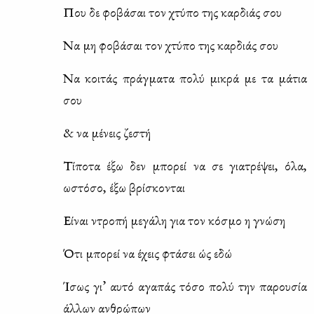
Που δε φο­βά­σαι τον χτύ­πο της καρ­διάς σου
Να μη φο­βά­σαι τον χτύ­πο της καρ­διάς σου
Να κοι­τάς πράγ­μα­τα πο­λύ μι­κρά με τα μά­τια
σου
& να μέ­νεις ζε­στή
Τί­πο­τα έξω δεν μπο­ρεί να σε για­τρέ­ψει, όλα,
ωστό­σο, έξω βρί­σκο­νται
Εί­ναι ντρο­πή με­γά­λη για τον κό­σμο η γνώ­ση
Ότι μπο­ρεί να έχεις φτά­σει ώς εδώ
Ίσως γι’ αυ­τό αγα­πάς τό­σο πο­λύ την πα­ρου­σία
άλ­λων αν­θρώ­πων