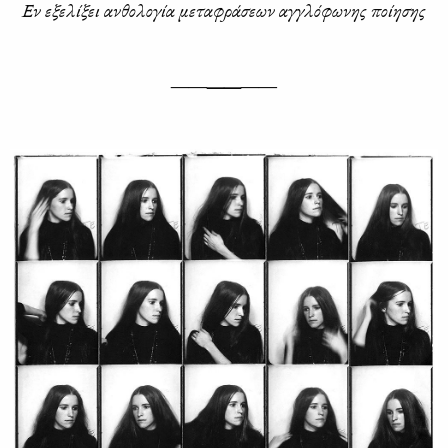
Εν εξε­λί­ξει αν­θο­λο­γία με­τα­φρά­σε­ων αγ­γλό­φω­νης ποί­η­σης
——
——
——