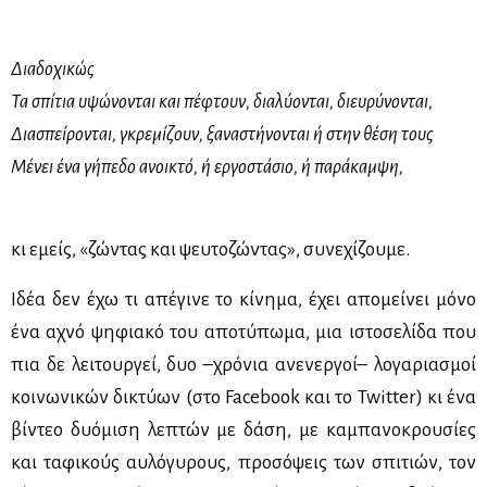
Διαδοχικώς
Τα σπίτια υψώνονται και πέφτουν, διαλύονται, διευρύνονται,
Διασπείρονται, γκρεμίζουν, ξαναστήνονται ή στην θέση τους
Μένει ένα γήπεδο ανοικτό, ή εργοστάσιο, ή παράκαμψη,
κι εμείς, «ζώ­ντας και ψευ­το­ζώ­ντας», συ­νε­χί­ζου­με.
Ιδέα δεν έχω τι απέ­γι­νε το κί­νη­μα, έχει απο­μεί­νει μό­νο
ένα αχνό ψη­φια­κό του απο­τύ­πω­μα, μια ιστο­σε­λί­δα που
πια δε λει­τουρ­γεί, δυο –χρό­νια ανε­νερ­γοί– λο­γα­ρια­σμοί
κοι­νω­νι­κών δι­κτύ­ων (στο Facebook και το Twitter) κι ένα
βί­ντεο δυό­μι­ση λε­πτών με δά­ση, με κα­μπα­νο­κρου­σί­ες
και τα­φι­κούς αυ­λό­γυ­ρους, προ­σό­ψεις των σπι­τιών, τον