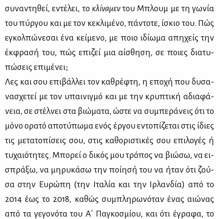
συ­να­ντη­θεί, εντέ­λει, το
κλί­να­μεν
του Μπλουμ με τη γω­νία
του πύρ­γου και με τον κε­κλι­μέ­νο, πά­ντο­τε, ίσκιο του. Πώς
εγκολ­πώ­νε­σαι ένα κεί­με­νο, με ποιο ιδί­ω­μα απη­χείς την
έκ­φρα­σή του, πώς επι­ζεί μια αί­σθη­ση, σε ποιες δια­τυ­
πώ­σεις επι­μέ­νει;
Λες και σου επι­βάλ­λει τον κα­θρέ­φτη, η επο­χή που δυ­σα­
να­σχε­τεί με τον υπαι­νιγ­μό και με την κρυ­πτι­κή αδια­φά­
νεια, σε στέλ­νει στα βιώ­μα­τα, ώστε να συ­μπε­ρά­νεις ότι το
μό­νο ορα­τό απο­τύ­πω­μα ενός έρ­γου εντο­πί­ζε­ται στις ίδιες
τις με­τα­το­πί­σεις σου, στις κα­θο­ρι­στι­κές σου επι­λο­γές ή
τυ­χαιό­τη­τες. Μπο­ρεί ο δι­κός μου τρό­πος να βιώ­σω, να ει­
σπρά­ξω, να μη­ρυ­κά­σω την ποί­η­σή του να ήταν ότι ζού­
σα στην Ευ­ρώ­πη (την Ιτα­λία και την Ιρ­λαν­δία) από το
2014 έως το 2018, κα­θώς συ­μπλη­ρω­νό­ταν ένας αιώ­νας
από τα γε­γο­νό­τα του Α΄ Πα­γκο­σμί­ου, και ότι έγρα­φα, το