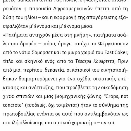
ρευό­ταν η πα­ρου­σία Αφρο­α­με­ρι­κα­νών έπει­τα από τη
δύ­ση του ηλί­ου – και η εφαρ­μο­γή της απα­γό­ρευ­σης εξα­
σφα­λι­ζό­ταν μ’ έν­νο­μα και μ’ έκνο­μα μέ­σα.
«Πα­τή­μα­τα αντη­χούν μέ­σα στη μνή­μη», πα­τή­μα­τα ασά­
λευ­του δρο­μέα – πό­σο, άρα­γε, απέ­χει το Φέρ­γκιου­σον
από το νό­τιο Σό­μερ­σετ και το μι­κρό χω­ριό του East Coker,
τί­τλο και σκη­νι­κό ενός από τα
Τέσ­σε­ρα Κουαρ­τέ­τα
; Πριν
από μια, πε­ρί­που, δε­κα­ε­τία, οι κά­τοι­κοί του κι­νη­το­ποι­ή­
θη­καν δια­μαρ­τυ­ρό­με­νοι για ένα σχέ­διο οι­κι­στι­κής επέ­
κτα­σης και ανά­πτυ­ξης, που προ­έ­βλε­πε την οι­κο­δό­μη­ση
3.700 σπι­τιών και μιας βιο­μη­χα­νι­κής ζώ­νης: “Crops, not
concrete” («σο­δειές, όχι τσι­μέ­ντο») ήταν το σύν­θη­μα της
πρω­το­βου­λί­ας ενά­ντια σε αυ­τό που αντι­λαμ­βα­νό­ταν ως
απει­λή αλ­λοί­ω­σης του το­πι­κού χα­ρα­κτή­ρα – αν και