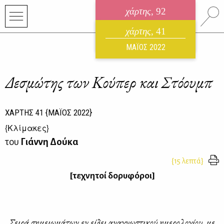
χάρτης
, 92
ηλεκτρονικό περιοδικό
χάρτης
, 41
ΑΥΓΟΥΣΤΟΣ 2026
ΜΑΪΟΣ 2022
Δεσμώτης των Κούπερ και Στόουμπ
ΧΑΡΤΗΣ
41
{ΜΑΪΟΣ 2022}
{
Κλίμακες
}
του
Γιάννη Δούκα
{15 λεπτά}
[τε­χνη­τοί δο­ρυ­φό­ροι]
Σει­ρά ση­μειω­μά­των εν εί­δει ανα­γνω­στι­κού ημε­ρο­λο­γί­ου, με