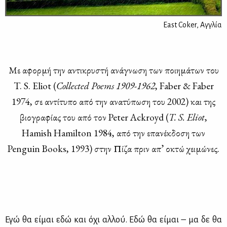
East Coker, Αγγλία
Με αφορ­μή την αντι­κρυ­στή ανά­γνω­ση των ποι­η­μά­των του
T. S. Eliot (
Collected Poems 1909-1962
, Faber & Faber
1974, σε αντί­τυ­πο από την ανα­τύ­πω­ση του 2002) και της
βιο­γρα­φί­ας του από τον Peter Ackroyd (
T. S. Eliot
,
Hamish Hamilton 1984, από την επα­νέκ­δο­ση των
Penguin Books, 1993) στην Πί­ζα πριν απ’ οκτώ χει­μώ­νες.
Εγώ θα εί­μαι εδώ και όχι αλ­λού. Εδώ θα εί­μαι – μα δε θα