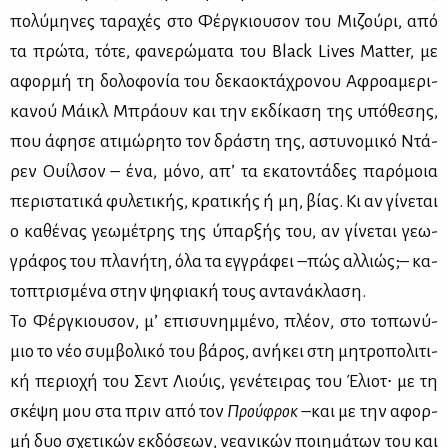
πο­λύ­μη­νες τα­ρα­χές στο Φέρ­γκιου­σον του Μι­ζού­ρι, από
τα πρώ­τα, τό­τε, φα­νε­ρώ­μα­τα του Black Lives Matter, με
αφορ­μή τη δο­λο­φο­νία του δε­κα­ο­κτά­χρο­νου Αφρο­α­με­ρι­
κα­νού Μάικλ Μπρά­ουν και την εκ­δί­κα­ση της υπό­θε­σης,
που άφη­σε ατι­μώ­ρη­το τον δρά­στη της, αστυ­νο­μι­κό Ντά­
ρεν Ουίλ­σον – ένα, μό­νο, απ’ τα εκα­το­ντά­δες πα­ρό­μοια
πε­ρι­στα­τι­κά φυ­λε­τι­κής, κρα­τι­κής ή μη, βί­ας. Κι αν γί­νε­ται
ο κα­θέ­νας γε­ω­μέ­τρης της ύπαρ­ξής του, αν γί­νε­ται γε­ω­
γρά­φος του πλα­νή­τη, όλα τα εγ­γρά­φει –πώς αλ­λιώς;– κα­
το­πτρι­σμέ­να στην ψη­φια­κή τους αντα­νά­κλα­ση.
Το Φέρ­γκιου­σον, μ’ επι­συ­νημ­μέ­νο, πλέ­ον, στο το­πω­νύ­
μιο το νέο συμ­βο­λι­κό του βά­ρος, ανή­κει στη μη­τρο­πο­λι­τι­
κή πε­ριο­χή του Σεντ Λιού­ις, γε­νέ­τει­ρας του Έλιοτ∙ με τη
σκέ­ψη μου στα πριν από τον
Πρού­φροκ
–και με την αφορ­
μή δυο σχε­τι­κών εκ­δό­σε­ων, νε­α­νι­κών ποι­η­μά­των του και