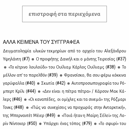
επιστροφή στα περιεχόμενα
ΑΛΛΑ ΚΕΙΜΕΝΑ ΤΟΥ ΣΥΓΓΡΑΦΕΑ
Δειγ­μα­το­λη­ψία υλι­κών τεκ­μη­ρί­ων από το αρ­χείο του Αλε­ξάν­δρου
#7)
#37)
Υψη­λά­ντη (
Ο προ­φή­της Δα­νι­ήλ και ο μά­ντης Τει­ρε­σί­ας (
#38)
«Το κί­τρι­νο λου­λού­δι» του Ουί­λιαμ Κάρ­λος Ουί­λιαμς (
Το
#39)
μέλ­λον απ’ το πα­ρελ­θόν (
Φραν­σί­σκο, θα σου φέ­ρω κόκ­κι­να
#40)
#42)
γα­ρύ­φαλ­λα (
Σκω­τία (
Αυ­το­προ­σω­πο­γρα­φία του Ρό­
#44)
μπερτ Κρί­λι (
«Δεν εί­ναι η πέ­τρα πέ­τρα» / Κάρ­σον Μακ Κά­
#46)
λερς (
«Οι κα­να­πέ­δες, οι ομί­χλες και τα σι­νε­μά» της Ρόζ­μα­ρι
#48)
Τονκς (
«Πώς να συ­νε­χί­σεις να προ­χω­ράς στην Ανταρ­κτι­κή»,
#49)
της Μπερ­να­ντέτ Μέιερ (
«Ποιά ήταν η Μαί­ρη Σέ­λεϊ» της Λο­
#50)
#79)
ρίν Νί­ντε­κερ (
Υπάρ­χει ένας τό­πος (
«Το σφυ­ρί» του