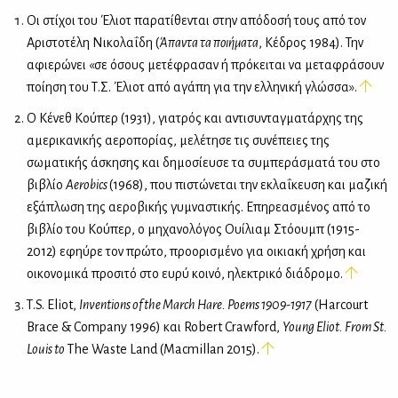
Οι στίχοι του Έλιοτ παρατίθενται στην απόδοσή τους από τον
Αριστοτέλη Νικολαΐδη (
Άπαντα τα ποιήματα
, Κέδρος 1984). Την
αφιερώνει «σε όσους μετέφρασαν ή πρόκειται να μεταφράσουν
ποίηση του Τ.Σ. Έλιοτ από αγάπη για την ελληνική γλώσσα».
Ο Κένεθ Κούπερ (1931), γιατρός και αντισυνταγματάρχης της
αμερικανικής αεροπορίας, μελέτησε τις συνέπειες της
σωματικής άσκησης και δημοσίευσε τα συμπεράσματά του στο
βιβλίο
Aerobics
(1968), που πιστώνεται την εκλαΐκευση και μαζική
εξάπλωση της αεροβικής γυμναστικής. Επηρεασμένος από το
βιβλίο του Κούπερ, ο μηχανολόγος Ουίλιαμ Στόουμπ (1915-
2012) εφηύρε τον πρώτο, προορισμένο για οικιακή χρήση και
οικονομικά προσιτό στο ευρύ κοινό, ηλεκτρικό διάδρομο.
Τ.S. Eliot,
Inventions of the March Hare. Poems 1909-1917
(Harcourt
Brace & Company 1996) και Robert Crawford,
Young Eliot. From St.
Louis to
The Waste Land (Macmillan 2015).