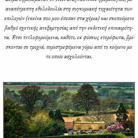
ανα­πό­τρε­πτη εθε­λο­δου­λία στη συ­γκυ­ρια­κή τυ­χαιό­τη­τα των
επι­λο­γών (εκεί­να που μου έπε­σαν στα χέ­ρια) και σκο­πού­με­νο
βαθ­μό σχε­τι­κής ανε­ξαρ­τη­σί­ας από την εκ­δο­τι­κή επι­και­ρό­τη­
τα. Έτσι τι­τλο­φο­ρού­με­να, κα­θό­τι, εκ φύ­σε­ως ετε­ρό­φω­τα, βρί­
σκο­νται σε τρο­χιά, πε­ρι­στρε­φό­με­να γύ­ρω από το κεί­με­νο με
το οποίο ασχο­λού­νται.