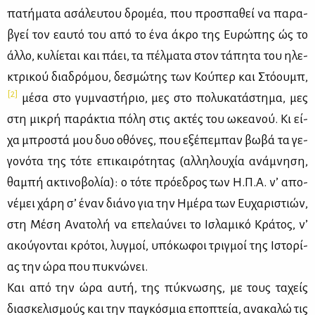
πα­τή­μα­τα ασά­λευ­του δρο­μέα, που προ­σπα­θεί να πα­ρα­
βγεί τον εαυ­τό του από το ένα άκρο της Ευ­ρώ­πης ώς το
άλ­λο, κυ­λί­ε­ται και πά­ει, τα πέλ­μα­τα στον τά­πη­τα του ηλε­
κτρι­κού δια­δρό­μου, δε­σμώ­της των Κού­περ και Στό­ουμπ,
[2]
μέ­σα στο γυ­μνα­στή­ριο, μες στο πο­λυ­κα­τά­στη­μα, μες
στη μι­κρή πα­ρά­κτια πό­λη στις ακτές του ωκε­α­νού. Κι εί­
χα μπρο­στά μου δυο οθό­νες, που εξέ­πε­μπαν βω­βά τα γε­
γο­νό­τα της τό­τε επι­και­ρό­τη­τας (αλ­λη­λου­χία ανά­μνη­ση,
θα­μπή ακτι­νο­βο­λία): ο τό­τε πρό­ε­δρος των Η.Π.Α. ν’ απο­
νέ­μει χά­ρη σ’ έναν διά­νο για την Ημέ­ρα των Ευ­χα­ρι­στιών,
στη Μέ­ση Ανα­το­λή να επε­λαύ­νει το Ισλα­μι­κό Κρά­τος, ν’
ακού­γο­νται κρό­τοι, λυγ­μοί, υπό­κω­φοι τριγ­μοί της Ιστο­ρί­
ας την ώρα που πυ­κνώ­νει.
Και από την ώρα αυ­τή, της πύ­κνω­σης, με τους τα­χείς
δια­σκε­λι­σμούς και την πα­γκό­σμια επο­πτεία, ανα­κα­λώ τις