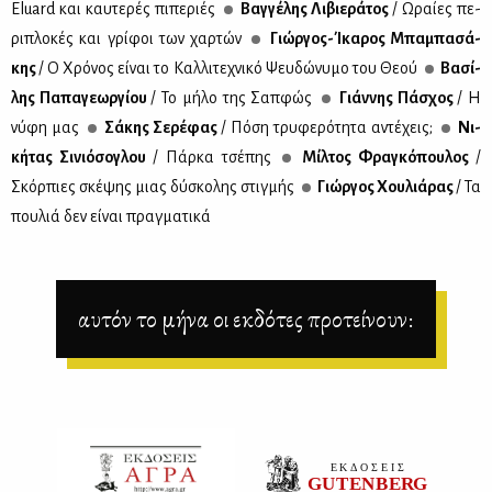
Eluard και καυ­τε­ρές πι­πε­ριές
Βαγ­γέ­λης Λι­βιε­ρά­τος
/ Ωραί­ες πε­
ρι­πλο­κές και γρί­φοι των χαρ­τών
Γιώρ­γος-Ίκα­ρος Μπα­μπα­σά­
κης
/ Ο Χρό­νος εί­ναι το Καλ­λι­τε­χνι­κό Ψευ­δώ­νυ­μο του Θε­ού
Βα­σί­
λης Πα­πα­γε­ωρ­γί­ου
/ Το μή­λο της Σαπ­φώς
Γιάν­νης Πά­σχος
/ Η
νύ­φη μας
Σά­κης Σε­ρέ­φας
/ Πό­ση τρυ­φε­ρό­τη­τα αντέ­χεις;
Νι­
κή­τας Σι­νιό­σο­γλου
/ Πάρ­κα τσέ­πης
Μίλ­τος Φρα­γκό­που­λος
/
Σκόρ­πιες σκέ­ψης μιας δύ­σκο­λης στιγ­μής
Γιώρ­γος Χου­λιά­ρας
/ Τα
που­λιά δεν εί­ναι πραγ­μα­τι­κά
αυτόν το μήνα οι εκδότες προτείνουν: