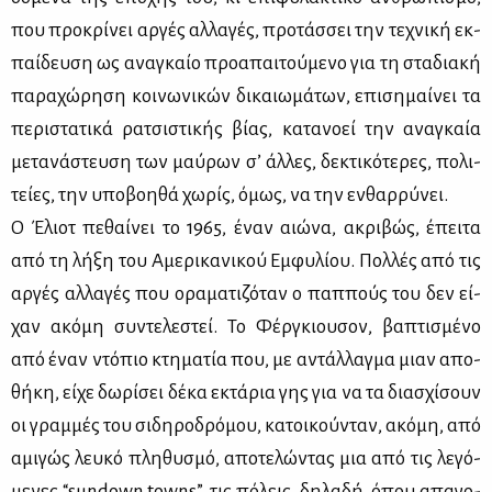
που προ­κρί­νει αρ­γές αλ­λα­γές, προ­τάσ­σει την τε­χνι­κή εκ­
παί­δευ­ση ως ανα­γκαίο προ­α­παι­τού­με­νο για τη στα­δια­κή
πα­ρα­χώ­ρη­ση κοι­νω­νι­κών δι­καιω­μά­των, επι­ση­μαί­νει τα
πε­ρι­στα­τι­κά ρα­τσι­στι­κής βί­ας, κα­τα­νο­εί την ανα­γκαία
με­τα­νά­στευ­ση των μαύ­ρων σ’ άλ­λες, δε­κτι­κό­τε­ρες, πο­λι­
τεί­ες, την υπο­βοη­θά χω­ρίς, όμως, να την εν­θαρ­ρύ­νει.
Ο Έλιοτ πε­θαί­νει το 1965, έναν αιώ­να, ακρι­βώς, έπει­τα
από τη λή­ξη του Αμε­ρι­κα­νι­κού Εμ­φυ­λί­ου. Πολ­λές από τις
αρ­γές αλ­λα­γές που ορα­μα­τι­ζό­ταν ο παπ­πούς του δεν εί­
χαν ακό­μη συ­ντε­λε­στεί. Το Φέρ­γκιου­σον, βα­πτι­σμέ­νο
από έναν ντό­πιο κτη­μα­τία που, με αντάλ­λαγ­μα μιαν απο­
θή­κη, εί­χε δω­ρί­σει δέ­κα εκτά­ρια γης για να τα δια­σχί­σουν
οι γραμ­μές του σι­δη­ρο­δρό­μου, κα­τοι­κού­νταν, ακό­μη, από
αμι­γώς λευ­κό πλη­θυ­σμό, απο­τε­λώ­ντας μια από τις λε­γό­
με­νες “sundown towns”, τις πό­λεις, δη­λα­δή, όπου απα­γο­