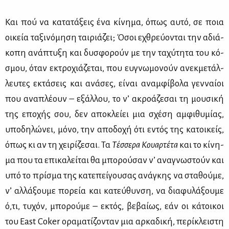
Και πού να κα­τα­τά­ξεις ένα κί­νη­μα, όπως αυ­τό, σε ποια
οι­κεία τα­ξι­νό­μη­ση ται­ριά­ζει; Όσοι εχθρεύ­ο­νται την αδιά­
κο­πη ανά­πτυ­ξη και δυ­σφο­ρούν με την τα­χύ­τη­τα του κό­
σμου, όταν εκτρο­χιά­ζε­ται, που ευ­γνω­μο­νούν ανεκ­με­τάλ­
λευ­τες εκτά­σεις και ανά­σες, εί­ναι αναμ­φί­βο­λα γεν­ναί­οι
που ανα­πλέ­ουν – εξάλ­λου, το ν’ ακρο­ά­ζε­σαι τη μου­σι­κή
της επο­χής σου, δεν απο­κλεί­ει μια σχέ­ση αμ­φι­θυ­μί­ας,
υπο­δη­λώ­νει, μό­νο, την απο­δο­χή ότι εντός της κα­τοι­κείς,
όπως κι αν τη χει­ρί­ζε­σαι. Τα
Τέσ­σε­ρα Κουαρ­τέ­τα
και το κί­νη­
μα που τα επι­κα­λεί­ται θα μπο­ρού­σαν ν’ ανα­γνω­στούν και
υπό το πρί­σμα της κα­τε­πεί­γου­σας ανά­γκης να στα­θού­με,
ν’ αλ­λά­ξου­με πο­ρεία και κα­τεύ­θυν­ση, να δια­φυ­λά­ξου­με
ό,τι, τυ­χόν, μπο­ρού­με – εκτός, βε­βαί­ως, εάν οι κά­τοι­κοι
του East Coker ορα­μα­τί­ζο­νταν μια αρ­κα­δι­κή, πε­ρί­κλει­στη