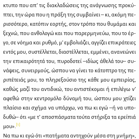
κτυ­πο που απ’ τις δια­κλα­δώ­σεις της ανά­γνω­σης προ­κύ­
πτει, την ώρα που η πρά­ξη της συμ­βαί­νει – κι, ακό­μη πε­
ρισ­σό­τε­ρο, κα­τό­πιν εορ­τής, στον τρό­πο που θυ­μά­μαι και
ξε­χνώ, που αν­θο­λο­γώ και που πα­ρερ­μη­νεύω, που το έρ­
γο, σε νό­η­μα και ρυθ­μό, μ’ εμ­βο­λιά­ζει, αγ­γί­ζει επι­κρά­τειες
εντός μου, συ­στέλ­λε­ται, δια­στέλ­λε­ται, εμ­μέ­νει, ανα­νε­ώ­νει
την επι­και­ρό­τη­τά του, πυ­ρο­δο­τεί –ιδί­ως άθε­λά του– συ­
νά­ψεις, συ­νειρ­μούς, ώσπου να γί­νει το κά­το­πτρο της πε­
ρι­πέ­τειάς μου, το πλη­ρε­ξού­σιο της κά­θε μου εμπει­ρί­ας,
κα­θώς μα­ζί του αντι­δι­κώ, του αντι­στέ­κο­μαι ή επι­λέ­γω ν’
αφε­θώ στην κε­ντρο­μό­λο δύ­να­μή του, ώσπου μου χτί­ζει
πλαί­σιο και σχή­μα να υπάρ­χω, να πω κι εγώ –ή να υπο­
δυ­θώ– ότι «με τ’ απο­σπά­σμα­τα τού­τα στή­ρι­ξα τα ερεί­πιά
[1]
μου».
Να πω κι εγώ ότι «πα­τή­μα­τα αντη­χούν μέ­σα στη μνή­μη»,