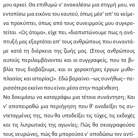
μου αρ­κεί. Θα επι­θυ­μώ ν’ ανα­κα­λέ­σω μια στιγ­μή μου, να
εντο­πί­σω μια ει­κό­να του εαυ­τού, όπως μέ­σ’ απ’ τα κεί­με­
να προ­κύ­πτει, όπως από τους συ­νειρ­μούς μου συ­γκρο­
τεί­ται. «Ως άτο­μα», εί­χε πει, «δια­πι­στώ­νου­με πως η ανά­
πτυ­ξή μας εξαρ­τά­ται απ’ τους αν­θρώ­πους που συ­να­ντά­
με κα­τά τη διάρ­κεια της ζω­ής μας. (Στους αν­θρώ­πους
αυ­τούς πε­ρι­λαμ­βά­νο­νται και οι συγ­γρα­φείς, που τα βι­
βλία τους δια­βά­ζου­με, και οι χα­ρα­κτή­ρες έρ­γων μυ­θο­
πλα­σί­ας και ιστο­ρί­ας)». Εδώ βα­ραί­νει –ως συ­νή­θως– πε­
ρισ­σό­τε­ρο εκεί­νο που εί­ναι μέ­σα στην πα­ρέν­θε­ση.
Να δο­κι­μά­σω να κα­τα­γρά­ψω μια τέ­τοια συ­νά­ντη­ση; Και
ν’ απο­πει­ρα­θώ μια πε­ρι­ή­γη­ση που θ’ ανα­δεί­ξει τις συ­
ντε­ταγ­μέ­νες της, που θα υπο­δεί­ξει τις τύ­χες, τις εκ­δο­χές
και τις λυ­τρω­τι­κές της αγω­νί­ες; Πώς θα σκια­γρα­φού­σα
τους νευ­ρώ­νες, πώς θα μπο­ρού­σα ν’ απο­δώ­σω τον αντί­