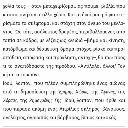
χο­λία τους – όταν με­τα­χει­ρί­ζο­μαι, ας πού­με, βι­βλία που
κά­πο­τε ανή­καν σ’ άλ­λα χέ­ρια. Και τα δι­κά μου ρά­φια κτε­
ρί­σμα­τα τα σκέ­φτο­μαι και στά­χτη στον άνε­μο του μέλ­λο­
ντος. Ώς τό­τε, ασά­λευ­τος δρο­μέ­ας, πε­ρι­βαλ­λό­με­νος από
το­πία σε κά­δρα, με λέ­ξεις ως κλει­διά –βή­μα και κί­νη­ση,
κα­τόρ­θω­μα και δέ­σμευ­ση, όρα­μα, στό­χος, ρί­σκο και προ­
σπά­θεια, από­φα­ση και πρό­κλη­ση, αντο­χή–, θα πω: προς
τι το ανα­πό­δρα­στο της προ­ό­δου; «Αντί­λα­λοι άλ­λοι/ Τον
κή­πο κα­τοι­κούν».
Ιδού, λοι­πόν, που πλέ­ον συ­μπλη­ρώ­θη­κε ένας αιώ­νας
από τη δη­μο­σί­ευ­ση της
Έρη­μης Χώ­ρας
, της
Άγο­νης,
της
Χέρ­σας
, της
Ρη­μαγ­μέ­νης Γης.
Ιδού, λοι­πόν, που ήρ­θε και
που πέ­ρα­σε ακό­μη ένας Απρί­λιος σκλη­ρός, βά­ναυ­σος,
ανε­λέ­η­τος, αγριω­πός και βάρ­βα­ρος, βί­αιος και κα­κός.