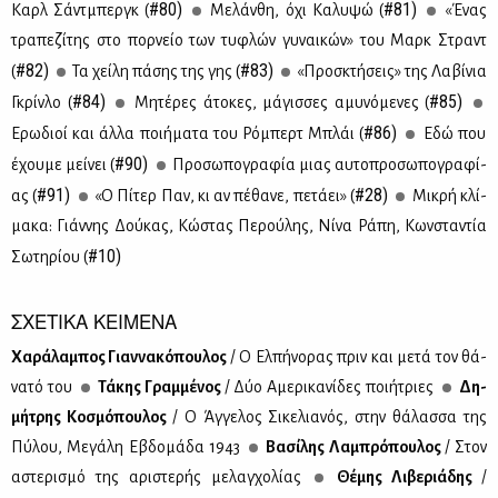
#80)
#81)
Καρλ Σάντ­μπεργκ (
Με­λάν­θη, όχι Κα­λυ­ψώ (
«Ένας
τρα­πε­ζί­της στο πορ­νείο των τυ­φλών γυ­ναι­κών» του Μαρκ Στραντ
#82)
#83)
(
Τα χεί­λη πά­σης της γης (
«Προ­σκτή­σεις» της Λα­βί­νια
#84)
#85)
Γκρίν­λο (
Μη­τέ­ρες άτο­κες, μά­γισ­σες αμυ­νό­με­νες (
#86)
Ερω­διοί και άλ­λα ποι­ή­μα­τα του Ρό­μπερτ Μπλάι (
Εδώ που
#90)
έχου­με μεί­νει (
Προ­σω­πο­γρα­φία μιας αυ­το­προ­σω­πο­γρα­φί­
#91)
#28)
ας (
«Ο Πί­τερ Παν, κι αν πέ­θα­νε, πε­τά­ει» (
Μι­κρή κλί­
μα­κα: Γιάν­νης Δού­κας, Κώ­στας Πε­ρού­λης, Νί­να Ρά­πη, Κων­στα­ντία
#10)
Σω­τη­ρί­ου (
ΣΧΕΤΙΚΑ ΚΕΙΜΕΝΑ
Χα­ρά­λα­μπος Γιαν­να­κό­που­λος
/ Ο Ελ­πή­νο­ρας πριν και με­τά τον θά­
να­τό του
Τά­κης Γραμ­μέ­νος
/ Δύο Αμε­ρι­κα­νί­δες ποι­ή­τριες
Δη­
μή­τρης Κο­σμό­που­λος
/ Ο Άγ­γε­λος Σι­κε­λια­νός, στην θά­λασ­σα της
Πύ­λου, Με­γά­λη Εβδο­μά­δα 1943
Βα­σί­λης Λα­μπρό­που­λος
/ Στον
αστε­ρι­σμό της αρι­στε­ρής με­λαγ­χο­λί­ας
Θέ­μης Λι­βε­ριά­δης
/