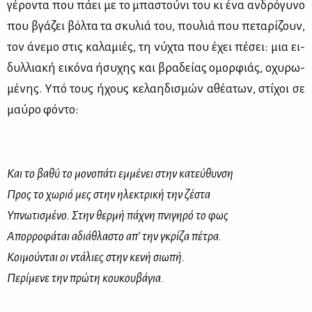
γέ­ρο­ντα που πά­ει με το μπα­στού­νι του κι ένα αν­δρό­γυ­νο
που βγά­ζει βόλ­τα τα σκυ­λιά του, που­λιά που πε­τα­ρί­ζουν,
τον άνε­μο στις κα­λα­μιές, τη νύ­χτα που έχει πέ­σει: μια ει­
δυλ­λια­κή ει­κό­να ήσυ­χης και βρα­δεί­ας ομορ­φιάς, οχυ­ρω­
μέ­νης. Υπό τους ήχους κε­λαη­δι­σμών αθέ­α­των, στί­χοι σε
μαύ­ρο φό­ντο:
Και το βαθύ το μονοπάτι εμμένει στην κατεύθυνση
Προς το χωριό μες στην ηλεκτρική την ζέστα
Υπνωτισμένο. Στην θερμή πάχνη πνιγηρό το φως
Απορροφάται αδιάθλαστο απ’ την γκρίζα πέτρα.
Κοιμούνται οι ντάλιες στην κενή σιωπή.
Περίμενε την πρώτη κουκουβάγια.