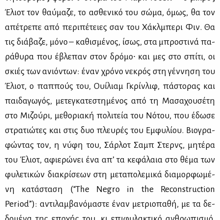
Έλιοτ τον θαύ­μα­ζε, το ασθε­νι­κό του σώ­μα, όμως, θα τον
απέ­τρε­πε από πε­ρι­πέ­τειες σαν του Χά­κλ­μπε­ρι Φιν. Θα
τις διά­βα­ζε, μό­νο – κα­θι­σμέ­νος, ίσως, στα μπρο­στι­νά πα­
ρά­θυ­ρα που έβλε­παν στον δρό­μο∙ και μες στο σπί­τι, οι
σκιές των ανιό­ντων: έναν χρό­νο νε­κρός στη γέν­νη­ση του
Έλιοτ, ο παπ­πούς του, Ουί­λιαμ Γκρίν­λιφ, πά­στο­ρας και
παι­δα­γω­γός, με­τε­γκα­τε­στη­μέ­νος από τη Μα­σα­χου­σέ­τη
στο Μι­ζού­ρι, με­θο­ρια­κή πο­λι­τεία του Νό­του, που έδω­σε
στρα­τιώ­τες και στις δυο πλευ­ρές του Εμ­φυ­λί­ου. Βιο­γρα­
φώ­ντας τον, η νύ­φη του, Σάρ­λοτ Σαμπ Στερνς, μη­τέ­ρα
του Έλιοτ, αφιε­ρώ­νει ένα απ’ τα κε­φά­λαια στο θέ­μα των
φυ­λε­τι­κών δια­κρί­σε­ων στη με­τα­πο­λε­μι­κά δια­μορ­φω­μέ­
νη κα­τά­στα­ση (“The Negro in the Reconstruction
Period”): αντι­λαμ­βα­νό­μα­στε έναν με­τριο­πα­θή, με τα δε­
δο­μέ­να της επο­χής του, κι επι­φυ­λα­κτι­κό αν­θρω­πι­σμό,