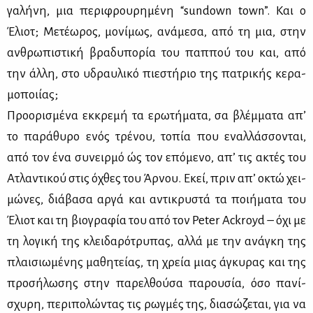
γα­λή­νη, μια πε­ρι­φρου­ρη­μέ­νη “sundown town”. Και ο
Έλιοτ; Με­τέ­ω­ρος, μο­νί­μως, ανά­με­σα, από τη μια, στην
αν­θρω­πι­στι­κή βρα­δυ­πο­ρία του παπ­πού του και, από
την άλ­λη, στο υδραυ­λι­κό πιε­στή­ριο της πα­τρι­κής κε­ρα­
μο­ποι­ί­ας;
Προ­ο­ρι­σμέ­να εκ­κρε­μή τα ερω­τή­μα­τα, σα βλέμ­μα­τα απ’
το πα­ρά­θυ­ρο ενός τρέ­νου, το­πία που εναλ­λάσ­σο­νται,
από τον ένα συ­νειρ­μό ώς τον επό­με­νο, απ’ τις ακτές του
Ατλα­ντι­κού στις όχθες του Άρ­νου. Εκεί, πριν απ’ οκτώ χει­
μώ­νες, διά­βα­σα αρ­γά και αντι­κρυ­στά τα ποι­ή­μα­τα του
Έλιοτ και τη βιο­γρα­φία του από τον Peter Ackroyd – όχι με
τη λο­γι­κή της κλει­δα­ρό­τρυ­πας, αλ­λά με την ανά­γκη της
πλαι­σιω­μέ­νης μα­θη­τεί­ας, τη χρεία μιας άγκυ­ρας και της
προ­σή­λω­σης στην πα­ρελ­θού­σα πα­ρου­σία, όσο πα­νί­
σχυ­ρη, πε­ρι­πο­λώ­ντας τις ρωγ­μές της, δια­σώ­ζε­ται, για να