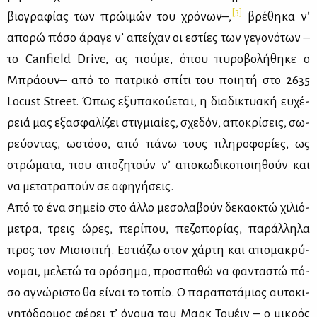
[3]
βιο­γρα­φί­ας των πρώ­ι­μών του χρό­νων–,
βρέ­θη­κα ν’
απο­ρώ πό­σο άρα­γε ν’ απεί­χαν οι εστί­ες των γε­γο­νό­των –
το Canfield Drive, ας πού­με, όπου πυ­ρο­βο­λή­θη­κε ο
Μπρά­ουν– από το πα­τρι­κό σπί­τι του ποι­η­τή στο 2635
Locust Street. Όπως εξυ­πα­κού­ε­ται, η δια­δι­κτυα­κή ευ­χέ­
ρειά μας εξα­σφα­λί­ζει στιγ­μιαί­ες, σχε­δόν, απο­κρί­σεις, σω­
ρεύ­ο­ντας, ωστό­σο, από πά­νω τους πλη­ρο­φο­ρί­ες, ως
στρώ­μα­τα, που απο­ζη­τούν ν’ απο­κω­δι­κο­ποι­η­θούν και
να με­τα­τρα­πούν σε αφη­γή­σεις.
Από το ένα ση­μείο στο άλ­λο με­σο­λα­βούν δε­κα­ο­κτώ χι­λιό­
με­τρα, τρεις ώρες, πε­ρί­που, πε­ζο­πο­ρί­ας, πα­ράλ­λη­λα
προς τον Μι­σι­σι­πή. Εστιά­ζω στον χάρ­τη και απο­μα­κρύ­
νο­μαι, με­λε­τώ τα ορό­ση­μα, προ­σπα­θώ να φα­ντα­στώ πό­
σο αγνώ­ρι­στο θα εί­ναι το το­πίο. O πα­ρα­πο­τά­μιος αυ­το­κι­
νη­τό­δρο­μος φέ­ρει τ’ όνο­μα του Μαρκ Του­έιν – ο μι­κρός