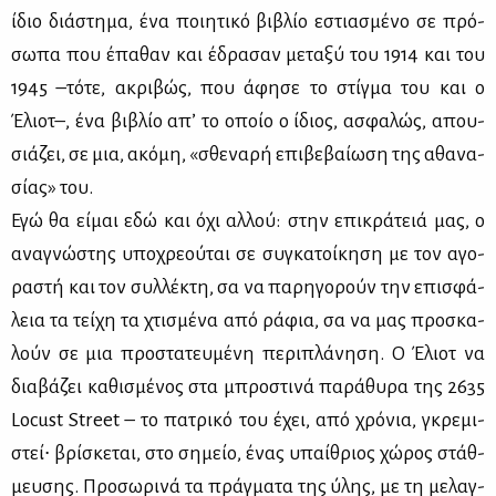
ίδιο διά­στη­μα, ένα ποι­η­τι­κό βι­βλίο εστια­σμέ­νο σε πρό­
σω­πα που έπα­θαν και έδρα­σαν με­τα­ξύ του 1914 και του
1945 –τό­τε, ακρι­βώς, που άφη­σε το στίγ­μα του και ο
Έλιοτ–, ένα βι­βλίο απ’ το οποίο ο ίδιος, ασφα­λώς, απου­
σιά­ζει, σε μια, ακό­μη, «σθε­να­ρή επι­βε­βαί­ω­ση της αθα­να­
σί­ας» του.
Εγώ θα εί­μαι εδώ και όχι αλ­λού: στην επι­κρά­τειά μας, ο
ανα­γνώ­στης υπο­χρε­ού­ται σε συ­γκα­τοί­κη­ση με τον αγο­
ρα­στή και τον συλ­λέ­κτη, σα να πα­ρη­γο­ρούν την επι­σφά­
λεια τα τεί­χη τα χτι­σμέ­να από ρά­φια, σα να μας προ­σκα­
λούν σε μια προ­στα­τευ­μέ­νη πε­ρι­πλά­νη­ση. Ο Έλιοτ να
δια­βά­ζει κα­θι­σμέ­νος στα μπρο­στι­νά πα­ρά­θυ­ρα της 2635
Locust Street – το πα­τρι­κό του έχει, από χρό­νια, γκρε­μι­
στεί∙ βρί­σκε­ται, στο ση­μείο, ένας υπαί­θριος χώ­ρος στάθ­
μευ­σης. Προ­σω­ρι­νά τα πράγ­μα­τα της ύλης, με τη με­λαγ­