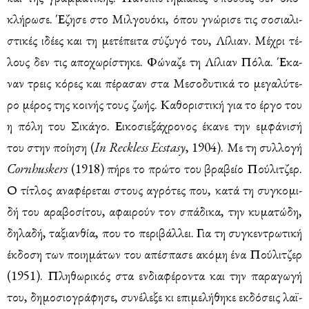
κλή­ρω­σε. Έζη­σε στο Μιλ­γουό­κι, όπου γνώ­ρι­σε τις σο­σια­λι­
στι­κές ιδέ­ες και τη με­τέ­πει­τα σύ­ζυ­γό του, Λί­λιαν. Μέ­χρι τέ­
λους δεν τις απο­χω­ρί­στη­κε. Φώ­να­ζε τη Λί­λιαν Πό­λα. Έκα­
ναν τρεις κό­ρες και πέ­ρα­σαν στα Με­σο­δυ­τι­κά το με­γα­λύ­τε­
ρο μέ­ρος της κοι­νής τους ζω­ής. Κα­θο­ρι­στι­κή για το έρ­γο του
η πό­λη του Σι­κά­γο. Ει­κο­σιε­ξά­χρο­νος έκα­νε την εμ­φά­νι­σή
του στην ποί­η­ση (
In
Reckless
Ecstasy
, 1904). Με τη συλ­λο­γή
Cornhuskers
(1918) πή­ρε το πρώ­το του βρα­βείο Πού­λι­τζερ.
Ο τί­τλος ανα­φέ­ρε­ται στους αγρό­τες που, κα­τά τη συ­γκο­μι­
δή του αρα­βο­σί­του, αφαι­ρούν τον σπά­δι­κα, την κυ­μα­τώ­δη,
δη­λα­δή, τα­ξιαν­θία, που το πε­ρι­βάλ­λει. Για τη συ­γκε­ντρω­τι­κή
έκ­δο­ση των ποι­η­μά­των του απέ­σπα­σε ακό­μη ένα Πού­λι­τζερ
(1951). Πλη­θω­ρι­κός στα εν­δια­φέ­ρο­ντα και την πα­ρα­γω­γή
του, δη­μο­σιο­γρά­φη­σε, συ­νέ­λε­ξε κι επι­με­λή­θη­κε εκ­δό­σεις λαϊ­