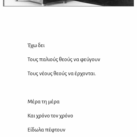
Έχω δει
Τους πα­λιούς θε­ούς να φεύ­γουν
Τους νέ­ους θε­ούς να έρ­χο­νται.
Μέ­ρα τη μέ­ρα
Και χρό­νο τον χρό­νο
Εί­δω­λα πέ­φτουν