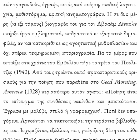
κών τρα­γου­διών, έγρα­ψε, εκτός από ποί­η­ση, παι­δι­κή λο­γο­τε­
χνία, μυ­θι­στό­ρη­μα, κρι­τι­κή κι­νη­μα­το­γρά­φου. Η σε δυο μέ­
ρη (κι έξι τό­μους) βιο­γρα­φία του για τον Αβρα­άμ Λίν­κολν
υπήρ­ξε έρ­γο εμ­βλη­μα­τι­κό, επι­δρα­στι­κό κι εξαι­ρε­τι­κά δη­μο­
φι­λές, αν και κα­τα­κρί­θη­κε ως «γοη­τευ­τι­κή μυ­θο­πλα­σία» και
όχι στέ­ρεα τεκ­μη­ριω­μέ­νη ιστο­ριο­γρα­φία. Για το μέ­ρος που
εστιά­ζει στα χρό­νια του Εμ­φυ­λί­ου πή­ρε το τρί­το του Πού­λι­
τζερ (1940). Από τους τριά­ντα οκτώ προ­κα­ταρ­κτι­κούς ορι­
σμούς για την ποί­η­ση που πα­ρα­θέ­τει στο
Good
Morning
,
America
(1928) πε­ρισ­σό­τε­ρο αυ­τόν αγα­πώ: «Ποί­η­ση εί­ναι
το επί­τευγ­μα της συν­θέ­σε­ως υα­κίν­θων και μπι­σκό­των».
Έγρα­φε με μο­λύ­βι, στυ­λό ή γρα­φο­μη­χα­νή. Πο­τέ δεν υπα­
γό­ρευε. Αρ­νού­νταν να τα­κτο­ποι­ή­σει την τε­ρά­στια βι­βλιο­θή­
κη του. Ισχυ­ρι­ζό­ταν, εξάλ­λου, πως γνώ­ρι­ζε τη θέ­ση του κά­θε
βι­βλί­ου. Πο­λύ συ­χνά διά­βα­ζε την ποί­η­σή του με συ­νο­δεία