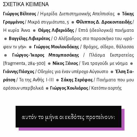
ΣΧΕΤΙΚΑ ΚΕΙΜΕΝΑ
Γιώρ­γος Βέλ­τσος
/ Ημε­ρί­δα Διε­πι­στη­μο­νι­κής Απελ­πι­σί­ας
Τά­κης
Γραμ­μέ­νος
/ Μι­κρά στιγ­μιό­τυ­πα, 5
Φί­λιπ­πος Δ. Δρα­κο­ντα­ει­δής
/
Η κυ­ρία Άν­να
Θέ­μης Λι­βε­ριά­δης
/ Επτά (ιδε­ο­λο­γι­κά) ποι­ή­μα­τα
Βαγ­γέ­λης Λι­βιε­ρά­τος
/ Ο Αλέ­ξαν­δρος στο πα­ρα­σκή­νιο του «γρά­
φειν τὴν γῆν»
Γιώρ­γος Μου­λου­δά­κης
/ Βρά­χος, σί­δε­ρο, θά­λασ­σα
Γιώρ­γος-Ίκα­ρος Μπα­μπα­σά­κης
/ Πλά­σμα Εκ­στρα­τεί­ας
[fragmenta, 284-300]
Νί­κος Ξέ­νιος
/ Ένα τρα­γού­δι με νό­η­μα
Γιάν­νης Πά­σχος
/ Οδη­γί­ες για έναν υπέ­ρο­χο Αύ­γου­στο
Έλ­ση Σα­
ρά­τση
/ Τα της Αν­θής Ι-ΙΙΙ
Σά­κης Σε­ρέ­φας
/ Ποι­ή­μα­τα που μου
αρέ­σουν υπερ­βο­λι­κά
Γιώρ­γος Χου­λιά­ρας
/ Kα­τό­πιν αορ­τής
αυτόν το μήνα οι εκδότες προτείνουν: