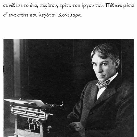
συ­νέ­θε­σε το ένα, πε­ρί­που, τρί­το του έρ­γου του. Πέ­θα­νε μέ­σα
σ’ ένα σπί­τι που λε­γό­ταν Κο­νε­μά­ρα.