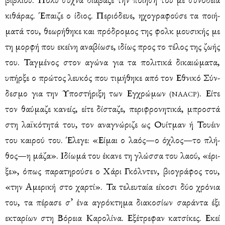
κι­θά­ρας. Έπαι­ζε ο ίδιος. Πε­ριό­δευε, ηχο­γρα­φού­σε τα ποι­ή­
μα­τά του, θε­ω­ρή­θη­κε και πρό­δρο­μος της φολκ μου­σι­κής με
τη μορ­φή που εκεί­νη ανα­βί­ω­σε, ιδί­ως προς το τέ­λος της ζω­ής
του. Ταγ­μέ­νος στον αγώ­να για τα πο­λι­τι­κά δι­καιώ­μα­τα,
υπήρ­ξε ο πρώ­τος λευ­κός που τι­μή­θη­κε από τον Εθνι­κό Σύν­
δε­σμο για την Υπο­στή­ρι­ξη των Εγ­χρώ­μων
. Εί­τε
(NAACP)
τον θαύ­μα­ζε κα­νείς, εί­τε δί­στα­ζε, πε­ρι­φρο­νη­τι­κά, μπρο­στά
στη λαϊ­κό­τη­τά του, τον ανα­γνώ­ρι­ζε ως Ουί­τμαν ή Του­έιν
του και­ρού του. Έλε­γε: «Εί­μαι ο λα­ός—ο όχλος—το πλή­
θος—η μά­ζα». Ιδί­ω­μά του έκα­νε τη γλώσ­σα του λα­ού, «έρι­
ξε», όπως πα­ρα­τη­ρού­σε ο Χά­ρι Γκόλ­ντεν, βιο­γρά­φος του,
«την Αμε­ρι­κή στο χαρ­τί». Τα τε­λευ­ταία εί­κο­σι δύο χρό­νια
του, τα πέ­ρα­σε σ’ ένα αγρό­κτη­μα δια­κο­σί­ων σα­ρά­ντα έξι
εκτα­ρί­ων στη Βό­ρεια Κα­ρο­λί­να. Εξέ­τρε­φαν κα­τσί­κες. Εκεί