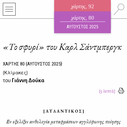
χάρτης
, 92
ηλεκτρονικό περιοδικό
χάρτης
, 80
ΑΥΓΟΥΣΤΟΣ 2026
ΑΥΓΟΥΣΤΟΣ 2025
«Το σφυρί» του Καρλ Σάντμπεργκ
ΧΑΡΤΗΣ
80
{ΑΥΓΟΥΣΤΟΣ 2025}
{
Κλίμακες
}
του
Γιάννη Δούκα
{5 λεπτά}
[ Α Τ Λ Α Ν Τ Ι Κ Ο Σ ]
Εν εξε­λί­ξει αν­θο­λο­γία με­τα­φρά­σε­ων αγ­γλό­φω­νης ποί­η­σης