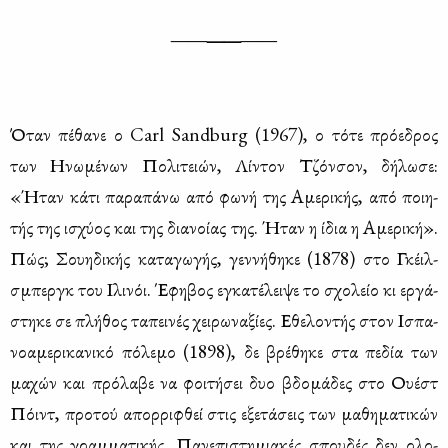
——
——
——
Όταν πέ­θα­νε ο Carl Sandburg (1967), ο τό­τε πρό­ε­δρος
των Ηνω­μέ­νων Πο­λι­τειών, Λί­ντον Τζόν­σον, δή­λω­σε:
«Ήταν κά­τι πα­ρα­πά­νω από φω­νή της Αμε­ρι­κής, από ποι­η­
τής της ισχύ­ος και της δια­νοί­ας της. Ήταν η ίδια η Αμε­ρι­κή».
Πώς; Σου­η­δι­κής κα­τα­γω­γής, γεν­νή­θη­κε (1878) στο Γκέιλ­
σμπεργκ του Ιλι­νόι. Έφη­βος εγκα­τέ­λει­ψε το σχο­λείο κι ερ­γά­
στη­κε σε πλή­θος τα­πει­νές χει­ρω­να­ξί­ες. Εθε­λο­ντής στον Ισπα­
νο­α­με­ρι­κα­νι­κό πό­λε­μο (1898), δε βρέ­θη­κε στα πε­δία των
μα­χών και πρό­λα­βε να φοι­τή­σει δυο βδο­μά­δες στο Ου­έστ
Πόιντ, προ­τού απορ­ρι­φθεί στις εξε­τά­σεις των μα­θη­μα­τι­κών
και της γραμ­μα­τι­κής. Πα­νε­πι­στη­μια­κές σπου­δές δεν ολο­