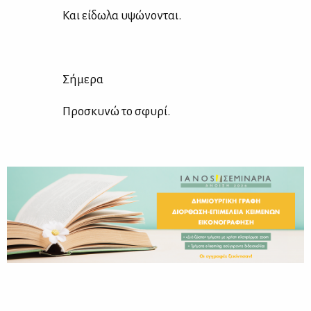
Και εί­δω­λα υψώ­νο­νται.
Σή­με­ρα
Προ­σκυ­νώ το σφυ­ρί.