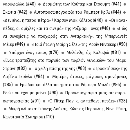
#40)
#41)
γα­ρύ­φαλ­λα (
Δε­σμώ­της των Κού­περ και Στό­ουμπ (
#42)
#44)
Σκω­τία (
Αυ­το­προ­σω­πο­γρα­φία του Ρό­μπερτ Κρί­λι (
#46)
«Δεν εί­ναι η πέ­τρα πέ­τρα» / Κάρ­σον Μακ Κά­λερς (
«Οι κα­να­
#48)
πέ­δες, οι ομί­χλες και τα σι­νε­μά» της Ρόζ­μα­ρι Τονκς (
«Πώς
να συ­νε­χί­σεις να προ­χω­ράς στην Ανταρ­κτι­κή», της Μπερ­να­ντέτ
#49)
#50)
Μέιερ (
«Ποιά ήταν η Μαί­ρη Σέ­λεϊ» της Λο­ρίν Νί­ντε­κερ (
#79)
#81)
Υπάρ­χει ένας τό­πος (
Με­λάν­θη, όχι Κα­λυ­ψώ (
«Ένας τρα­πε­ζί­της στο πορ­νείο των τυ­φλών γυ­ναι­κών» του Μαρκ
#82)
#83)
Στραντ (
Τα χεί­λη πά­σης της γης (
«Προ­σκτή­σεις» της
#84)
Λα­βί­νια Γκρίν­λο (
Μη­τέ­ρες άτο­κες, μά­γισ­σες αμυ­νό­με­νες
#85)
#86)
(
Ερω­διοί και άλ­λα ποι­ή­μα­τα του Ρό­μπερτ Μπλάι (
#90)
Εδώ που έχου­με μεί­νει (
Προ­σω­πο­γρα­φία μιας αυ­το­προ­
#91)
#28)
σω­πο­γρα­φί­ας (
«Ο Πί­τερ Παν, κι αν πέ­θα­νε, πε­τά­ει» (
Μι­κρή κλί­μα­κα: Γιάν­νης Δού­κας, Κώ­στας Πε­ρού­λης, Νί­να Ρά­πη,
#10)
Κων­στα­ντία Σω­τη­ρί­ου (