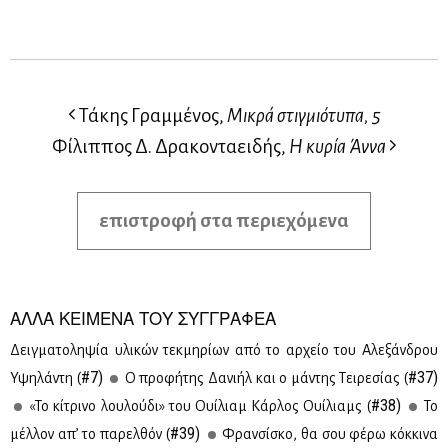
Τάκης Γραμμένος,
Μικρά στιγμιότυπα, 5
Φίλιππος Δ. Δρακονταειδής,
Η κυρία Άννα
επιστροφή στα περιεχόμενα
ΑΛΛΑ ΚΕΙΜΕΝΑ ΤΟΥ ΣΥΓΓΡΑΦΕΑ
Δειγ­μα­το­λη­ψία υλι­κών τεκ­μη­ρί­ων από το αρ­χείο του Αλε­ξάν­δρου
#7)
#37)
Υψη­λά­ντη (
Ο προ­φή­της Δα­νι­ήλ και ο μά­ντης Τει­ρε­σί­ας (
#38)
«Το κί­τρι­νο λου­λού­δι» του Ουί­λιαμ Κάρ­λος Ουί­λιαμς (
Το
#39)
μέλ­λον απ’ το πα­ρελ­θόν (
Φραν­σί­σκο, θα σου φέ­ρω κόκ­κι­να