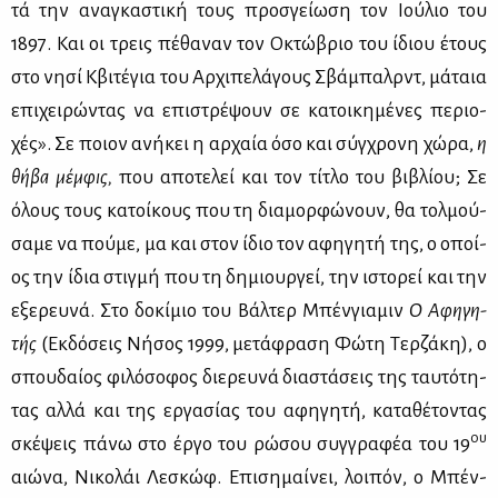
τά την ανα­γκα­στι­κή τους προ­σγεί­ω­ση τον Ιού­λιο του
1897. Και οι τρεις πέ­θα­ναν τον Οκτώ­βριο του ίδιου έτους
στο νη­σί Κβι­τέ­για του Αρ­χι­πε­λά­γους Σβά­μπαλρντ, μά­ταια
επι­χει­ρώ­ντας να επι­στρέ­ψουν σε κα­τοι­κη­μέ­νες πε­ριο­
χές». Σε ποιον ανή­κει η αρ­χαία όσο και σύγ­χρο­νη χώ­ρα,
η
θή­βα μέμ­φις,
που απο­τε­λεί και τον τί­τλο του βι­βλί­ου; Σε
όλους τους κα­τοί­κους που τη δια­μορ­φώ­νουν, θα τολ­μού­
σα­με να πού­με, μα και στον ίδιο τον αφη­γη­τή της, ο οποί­
ος την ίδια στιγ­μή που τη δη­μιουρ­γεί, την ιστο­ρεί και την
εξε­ρευ­νά. Στο δο­κί­μιο του Βάλ­τερ Μπέν­για­μιν
Ο Αφη­γη­
τής
(Εκ­δό­σεις Νή­σος 1999, με­τά­φρα­ση Φώ­τη Τερ­ζά­κη), ο
σπου­δαί­ος φι­λό­σο­φος διε­ρευ­νά δια­στά­σεις της ταυ­τό­τη­
τας αλ­λά και της ερ­γα­σί­ας του αφη­γη­τή, κα­τα­θέ­το­ντας
ου
σκέ­ψεις πά­νω στο έρ­γο του ρώ­σου συγ­γρα­φέα του 19
αιώ­να, Νι­κο­λάι Λε­σκώφ. Επι­ση­μαί­νει, λοι­πόν, ο Μπέν­