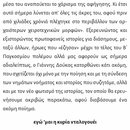
μέ­σα του ανα­παύ­ε­ται το χά­ρι­σμα της αφή­γη­σης. Κι έτσι
αυ­τό σή­με­ρα λύ­νε­ται απ' όλες τις άκρες του, αφού πριν
από χι­λιά­δες χρό­νιά πλέ­χτη­κε στο πε­ρι­βάλ­λον των αρ­
χαιό­τε­ρων χει­ρο­τε­χνι­κών μορ­φών». Εξε­ρευ­νώ­ντας και
εξι­στο­ρώ­ντας πρω­το­φα­νείς ιστο­ρί­ες για διά­ση­μους, με­
τα­ξύ άλ­λων, ήρω­ες που «έζη­σαν» μέ­χρι το τέ­λος του Β΄
Πα­γκο­σμί­ου πο­λέ­μου αλ­λά μας αφο­ρούν ως σή­με­ρα
αδια­λεί­πτως, ο Γιάν­νης Δού­κας κα­τορ­θώ­νει κά­τι ακό­μη,
που σχε­τί­ζε­ται όχι μό­νο με την ποί­η­ση και με τη σύν­δε­ση
των νη­μά­των νο­ή­μα­τος και ιστο­ρί­ας που συ­ζη­τά­με, αλ­λά
και με τον νέο φω­τι­σμό της ιστο­ρί­ας, τον οποίο θα ερευ­
νή­σου­με ακρι­βώς πα­ρα­κά­τω, αφού δια­βά­σου­με ένα
ακό­μη ποί­η­μα.
εγώ ‘μαι η κυ­ρία ντα­λο­γου­έι