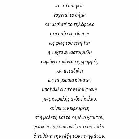
απ’ τα υπό­γεια
έρ­χε­ται το σή­μα
και μέ­σ’ απ’ το τη­λέ­φω­νο
στο σπί­τι του θε­α­τή
ως φως του ερη­μί­τη
η νύ­χτα εγ­γα­στρί­μυ­θη
σα­ρώ­νει τριά­ντα τις γραμ­μές
και με­τα­δί­δει
ως τα με­σαία κύ­μα­τα,
υπο­βάλ­λει ει­κό­να και φω­νή
μιας κε­φα­λής αν­δρεί­κε­λου,
κρί­νει τον εφευ­ρέ­τη
στη με­λέ­τη και το κα­μέ­νο χέ­ρι του,
γρα­νί­τη που υπο­κι­νεί τα κρύ­σταλ­λα,
διευ­θύ­νει την τά­ξη των πραγ­μά­των,