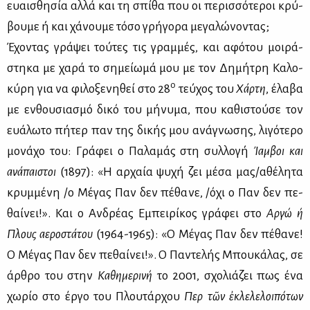
ευαι­σθη­σία αλ­λά και τη σπί­θα που οι πε­ρισ­σό­τε­ροι κρύ­
βου­με ή και χά­νου­με τό­σο γρή­γο­ρα με­γα­λώ­νο­ντας;
Έχο­ντας γρά­ψει τού­τες τις γραμ­μές, και αφό­του μοι­ρά­
στη­κα με χα­ρά το ση­μεί­ω­μά μου με τον Δη­μή­τρη Κα­λο­
ο
κύ­ρη για να φι­λο­ξε­νη­θεί στο 28
τεύ­χος του
Χάρ­τη
, έλα­βα
με εν­θου­σια­σμό δι­κό του μή­νυ­μα, που κα­θι­στού­σε τον
ευά­λω­το πή­τερ παν της δι­κής μου ανά­γνω­σης, λι­γό­τε­ρο
μο­νά­χο του: Γρά­φει ο Πα­λα­μάς στη συλ­λο­γή
Ίαμ­βοι και
ανά­παι­στοι
(1897): «Η αρ­χαία ψυ­χή ζει μέ­σα μας/αθέ­λη­τα
κρυμ­μέ­νη /ο Μέ­γας Παν δεν πέ­θα­νε, /όχι ο Παν δεν πε­
θαί­νει!». Και ο Αν­δρέ­ας Εμπει­ρί­κος γρά­φει στο
Αρ­γώ ή
Πλους αε­ρο­στά­του
(1964-1965): «Ο Μέ­γας Παν δεν πέ­θα­νε!
Ο Μέ­γας Παν δεν πε­θαί­νει!». Ο Πα­ντε­λής Μπου­κά­λας, σε
άρ­θρο του στην
Κα­θη­με­ρι­νή
το 2001, σχο­λιά­ζει πως ένα
χω­ρίο στο έρ­γο του Πλου­τάρ­χου
Περὶ τῶν ἐκλε­λε­λοι­πό­των