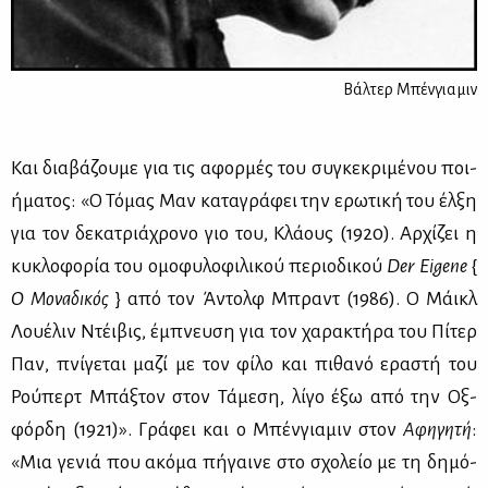
Βάλτερ Μπένγιαμιν
Και δια­βά­ζου­με για τις αφορ­μές του συ­γκε­κρι­μέ­νου ποι­
ή­μα­τος: «Ο Τό­μας Μαν κα­τα­γρά­φει την ερω­τι­κή του έλ­ξη
για τον δε­κα­τριά­χρο­νο γιο του, Κλά­ους (1920). Αρ­χί­ζει η
κυ­κλο­φο­ρία του ομο­φυ­λο­φι­λι­κού πε­ριο­δι­κού
Der
Eigene
{
Ο Μο­να­δι­κός
} από τον Άντολφ Μπραντ (1986). Ο Μάικλ
Λου­έ­λιν Ντέι­βις, έμπνευ­ση για τον χα­ρα­κτή­ρα του Πί­τερ
Παν, πνί­γε­ται μα­ζί με τον φί­λο και πι­θα­νό ερα­στή του
Ρού­περτ Μπάξ­τον στον Τά­με­ση, λί­γο έξω από την Οξ­
φόρ­δη (1921)». Γρά­φει και ο Μπέν­για­μιν στον
Αφη­γη­τή
:
«Μια γε­νιά που ακό­μα πή­γαι­νε στο σχο­λείο με τη δη­μό­