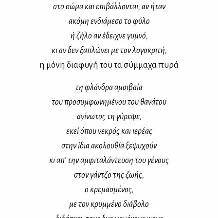
στο σώ­μα και επι­βάλ­λο­νται, αν ήταν
ακό­μη εν­διά­με­σο το φύ­λο
ή ζή­λο αν έδει­χνε γυ­μνό,
κι αν δεν ξα­πλώ­νει με τον λο­γο­κρι­τή,
η μό­νη δια­φυ­γή του τα σύμ­μα­χα πυ­ρά
τη φλάν­δρα αμοι­βαία
του προ­συμ­φω­νη­μέ­νου του θα­νά­του
αγί­νω­τος τη γύ­ρε­ψε,
εκεί όπου νε­κρός και ιε­ρέ­ας
στην ίδια ακο­λου­θία ξε­ψυ­χούν
κι απ’ την αμ­φι­τα­λά­ντευ­ση του γέ­νους
στον γάν­τζο της ζω­ής,
ο κρε­μα­σμέ­νος,
με τον κρυμ­μέ­νο διά­βο­λο