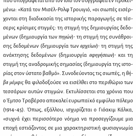
που υπο­γρά­φε­ται από τον ίδιο τον συγ­γρα­φέα εν προ­κει­
μέ­νω: «Κα­τά τον Μι­σέλ-Ρολφ Τρουι­γιό, «οι σιω­πές ει­σέρ­
χο­νται στη δια­δι­κα­σία της ιστο­ρι­κής πα­ρα­γω­γής σε τέσ­
σε­ρις κρί­σι­μες στιγ­μές: τη στιγ­μή της δη­μιουρ­γί­ας δε­δο­
μέ­νων (δη­μιουρ­γία των
πη­γών
)∙ τη στιγ­μή της συ­νά­θροι­
σης δε­δο­μέ­νων (δη­μιουρ­γία των
αρ­χεί­ων
)∙ τη στιγ­μή της
ανά­κτη­σης δε­δο­μέ­νων (δη­μιουρ­γία
αφη­γή­σε­ων
)∙ και τη
στιγ­μή της ανα­δρο­μι­κής ση­μα­σί­ας (δη­μιουρ­γία της ιστο­
ρί­ας στον ύστα­το βαθ­μό». Συ­νο­δεύ­ο­ντας τις σιω­πές, η
θή­
βα μέμ­φις
θα φι­λο­δο­ξού­σε να ει­σέλ­θει στο πε­ρι­θώ­ριο των
τεσ­σά­ρων αυ­τών στιγ­μών. Εκτυ­λίσ­σε­ται στα χρό­νια που
ο Έμ­τσο Τρα­βέρ­σο απο­κα­λεί ευ­ρω­παϊ­κό εμ­φύ­λιο πό­λε­μο
(1914-45). Όπως, εξάλ­λου, ισχυ­ρί­ζε­ται ο Γιό­α­κιμ Κάλ­κα,
«συ­χνά έχει πε­ρισ­σό­τε­ρο νό­η­μα να προ­σεγ­γί­ζου­με μια
επο­χή εστιά­ζο­ντας σε μια χα­ρα­κτη­ρι­στι­κή φυ­σιο­γνω­μία