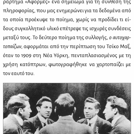
ράρ­τη­μα «Αφορ­μές» ένα ση­μεί­ω­μα για τη σύν­θε­ση της
πλη­ρο­φο­ρί­ας, που μας ενη­με­ρώ­νει για τα δε­δο­μέ­να από
τα οποία προ­έ­κυ­ψε το ποί­η­μα, χω­ρίς να προ­δί­δει τι εί­
δους συ­γκολ­λη­τι­κό υλι­κό επέ­τρε­ψε τις ισχυ­ρές συν­δέ­σεις
με­τα­ξύ τους. Το δεύ­τε­ρο ποί­η­μα της συλ­λο­γής,
ο αυ­το­χαρ­
το­παί­ζων
, αφορ­μά­ται από την πε­ρί­πτω­ση του Τσί­κο Μαξ,
όταν το 1909 στη Νέα Υόρ­κη, πε­ντα­πλα­σια­σμέ­νος με τη
χρή­ση κα­τό­πτρων, φω­το­γρα­φή­θη­κε να χαρ­το­παί­ζει με
τον εαυ­τό του.