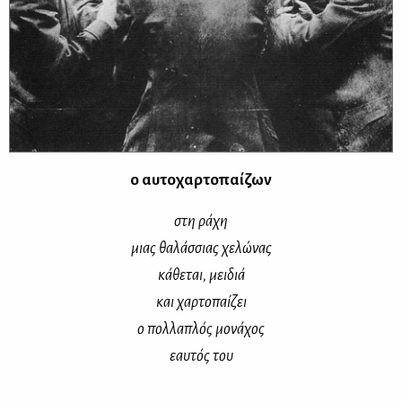
ο αυ­το­χαρ­το­παί­ζων
στη ρά­χη
μιας θα­λάσ­σιας χε­λώ­νας
κά­θε­ται, μει­διά
και χαρ­το­παί­ζει
ο πολ­λα­πλός μο­νά­χος
εαυ­τός του