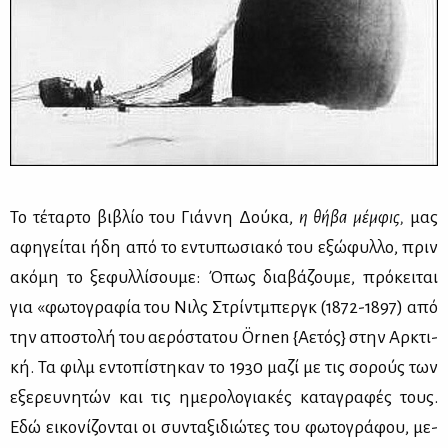
Το τέ­ταρ­το βι­βλίο του Γιάν­νη Δού­κα,
η θή­βα μέμ­φις,
μας
αφη­γεί­ται ήδη από το εντυ­πω­σια­κό του εξώ­φυλ­λο, πριν
ακό­μη το ξε­φυλ­λί­σου­με: Όπως δια­βά­ζου­με, πρό­κει­ται
για «φω­το­γρα­φία του Νιλς Στρίντ­μπεργκ (1872-1897) από
την απο­στο­λή του αε­ρό­στα­του Örnen {Αε­τός} στην Αρ­κτι­
κή. Τα φιλμ εντο­πί­στη­καν το 1930 μα­ζί με τις σο­ρούς των
εξε­ρευ­νη­τών και τις ημε­ρο­λο­για­κές κα­τα­γρα­φές τους.
Εδώ ει­κο­νί­ζο­νται οι συ­ντα­ξι­διώ­τες του φω­το­γρά­φου, με­