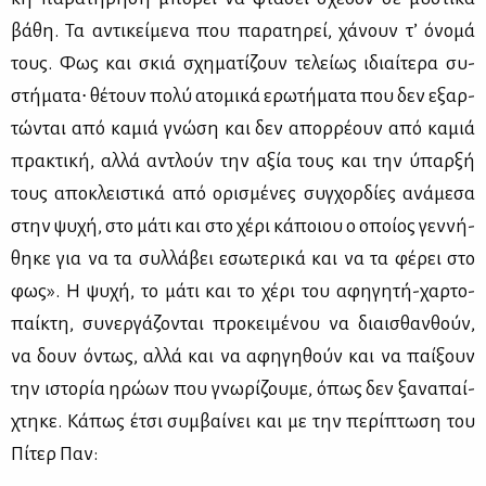
βά­θη. Τα αντι­κεί­με­να που πα­ρα­τη­ρεί, χά­νουν τ’ όνο­μά
τους. Φως και σκιά σχη­μα­τί­ζουν τε­λεί­ως ιδιαί­τε­ρα συ­
στή­μα­τα∙ θέ­τουν πο­λύ ατο­μι­κά ερω­τή­μα­τα που δεν εξαρ­
τώ­νται από κα­μιά γνώ­ση και δεν απορ­ρέ­ουν από κα­μιά
πρα­κτι­κή, αλ­λά αντλούν την αξία τους και την ύπαρ­ξή
τους απο­κλει­στι­κά από ορι­σμέ­νες συγ­χορ­δί­ες ανά­με­σα
στην ψυ­χή, στο μά­τι και στο χέ­ρι κά­ποιου ο οποί­ος γεν­νή­
θη­κε για να τα συλ­λά­βει εσω­τε­ρι­κά και να τα φέ­ρει στο
φως». Η ψυ­χή, το μά­τι και το χέ­ρι του αφη­γη­τή-χαρ­το­
παί­κτη, συ­νερ­γά­ζο­νται προ­κει­μέ­νου να διαι­σθαν­θούν,
να δουν όντως, αλ­λά και να αφη­γη­θούν και να παί­ξουν
την ιστο­ρία ηρώ­ων που γνω­ρί­ζου­με, όπως δεν ξα­να­παί­
χτη­κε. Κά­πως έτσι συμ­βαί­νει και με την πε­ρί­πτω­ση του
Πί­τερ Παν: