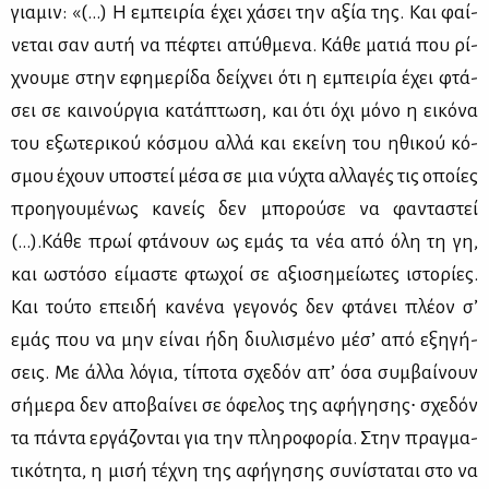
για­μιν: «(…) Η εμπει­ρία έχει χά­σει την αξία της. Και φαί­
νε­ται σαν αυ­τή να πέ­φτει απύθ­με­να. Κά­θε μα­τιά που ρί­
χνου­με στην εφη­με­ρί­δα δεί­χνει ότι η εμπει­ρία έχει φτά­
σει σε και­νούρ­για κα­τά­πτω­ση, και ότι όχι μό­νο η ει­κό­να
του εξω­τε­ρι­κού κό­σμου αλ­λά και εκεί­νη του ηθι­κού κό­
σμου έχουν υπο­στεί μέ­σα σε μια νύ­χτα αλ­λα­γές τις οποί­ες
προη­γου­μέ­νως κα­νείς δεν μπο­ρού­σε να φα­ντα­στεί
(…).Κά­θε πρωί φτά­νουν ως εμάς τα νέα από όλη τη γη,
και ωστό­σο εί­μα­στε φτω­χοί σε αξιο­ση­μεί­ω­τες ιστο­ρί­ες.
Και τού­το επει­δή κα­νέ­να γε­γο­νός δεν φτά­νει πλέ­ον σ’
εμάς που να μην εί­ναι ήδη δι­υ­λι­σμέ­νο μέ­σ’ από εξη­γή­
σεις. Με άλ­λα λό­για, τί­πο­τα σχε­δόν απ’ όσα συμ­βαί­νουν
σή­με­ρα δεν απο­βαί­νει σε όφε­λος της αφή­γη­σης∙ σχε­δόν
τα πά­ντα ερ­γά­ζο­νται για την πλη­ρο­φο­ρία. Στην πραγ­μα­
τι­κό­τη­τα, η μι­σή τέ­χνη της αφή­γη­σης συ­νί­στα­ται στο να