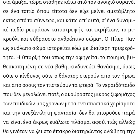
σια άμα­ξα, τώ­ρα στά­θη­κε κά­τω από τον ανοι­χτό ου­ρα­νό,
σε ένα το­πίο όπου τί­πο­τα δεν εί­χε μεί­νει αμε­τά­βλη­το
εκτός από τα σύν­νε­φα, και κά­τω απ’ αυ­τά, σ’ ένα δυ­να­μι­
κό πε­δίο ρευ­μά­των κα­τα­στρο­φής και εκρή­ξε­ων, το μι­
κρού­λι και εύ­θραυ­στο αν­θρώ­πι­νο σώ­μα». Ο Πί­τερ Παν
ως ευά­λω­το σώ­μα ιστο­ρεί­ται εδώ με ιδιαί­τε­ρη τρυ­φε­ρό­
τη­τα. Η ύπαρ­ξή του όπως την αφη­γεί­ται το ποί­η­μα, βυ­
θο­σκο­πη­μέ­νη σε νέα βά­θη, κιν­δυ­νεύ­ει θα­νά­σι­μα, όμως
ού­τε ο κίν­δυ­νος ού­τε ο θά­να­τος στε­ρούν από τον ήρωα
και από όσους τον πι­στεύ­ουν τα φτε­ρά: Το νε­ραϊ­δό­παι­δο
που δεν με­γα­λώ­νει πο­τέ, ο ακού­ρα­στος μι­κρός ξι­φο­μά­χος
των παι­δι­κών μας χρό­νων με τα εντυ­πω­σια­κά χα­ρί­σμα­τα
και την ανε­ξά­ντλη­τη φα­ντα­σία, δεν θα μπο­ρού­σε πα­ρά
να εί­ναι ένα άκρως ευά­λω­το πλά­σμα, αφού, πώς αλ­λιώς
θα γι­νό­ταν να ζει στο έπα­κρο δια­τη­ρώ­ντας αλώ­βη­τη την