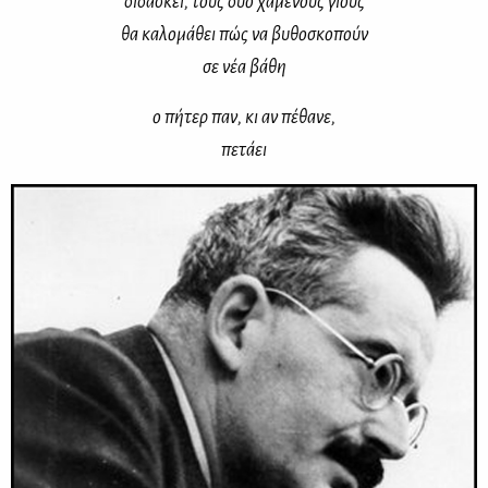
δι­δά­σκει, τους δυο χα­μέ­νους γιους
θα κα­λο­μά­θει πώς να βυ­θο­σκο­πούν
σε νέα βά­θη
ο πή­τερ παν, κι αν πέ­θα­νε,
πε­τά­ει