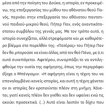
μέ­σα από την ποί­η­ση του Δού­κα, η ιστο­ρία, εν προ­κει­μέ­
νω, της επε­ξερ­γα­σί­ας του μύ­θου του αθά­να­του θε­ού Πα­
νός, περ­νά­ει στην επε­ξερ­γα­σία του αθά­να­του πα­ντο­τι­
νού παι­διού-μι­κρού θε­ού, Πή­τερ Παν, ενός ανα­ντι­κά­τα­
στα­του συμ­βό­λου της γε­νιάς μας. Με τον τρό­πο αυ­τό, η
ιστο­ρία συ­νε­χί­ζε­ται, αλ­λά στρε­φό­μα­στε και με κα­θα­ρό­τε­
ρο βλέμ­μα στο πα­ρελ­θόν της: «Πα­τέ­ρας» του Πή­τερ Παν
δεν θα μπο­ρού­σε να εί­ναι άλ­λος από τον θεό Πά­να, με ό,τι
αυ­τό συ­νε­πά­γε­ται. Αφε­τέ­ρου, συ­ναρ­πά­ζει το να αντι­λη­
φθού­με την ου­σία της αφή­γη­σης, όπως την πε­ρι­γρά­φει
έξο­χα ο Μπέν­για­μιν: «Η αφή­γη­ση εί­ναι η τέ­χνη του να
επα­να­λαμ­βά­νει κα­νείς ιστο­ρί­ες, και αυ­τή η τέ­χνη χά­νε­ται
αν οι ιστο­ρί­ες δεν κρα­τιού­νται πλέ­ον στη μνή­μη. Χά­νε­
ται, για­τί κα­νείς πλέ­ον δεν γνέ­θει και δεν υφαί­νει ενώ τις
ακού­ει προ­σε­κτι­κά. (…) Αυ­τό εί­ναι λοι­πόν το δί­χτυ που