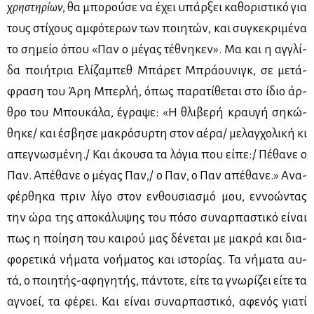
χρη­στη­ρί­ων
, θα μπο­ρού­σε να έχει υπάρ­ξει κα­θο­ρι­στι­κό για
τους στί­χους αμ­φό­τε­ρων των ποι­η­τών, και συ­γκε­κρι­μέ­να
το ση­μείο όπου «Παν ο μέ­γας τέ­θνη­κεν». Μα και η αγ­γλί­
δα ποι­ή­τρια Ελί­ζα­μπεθ Μπά­ρετ Μπρά­ου­νιγκ, σε με­τά­
φρα­ση του Άρη Μπερ­λή, όπως πα­ρα­τί­θε­ται στο ίδιο άρ­
θρο του Μπου­κά­λα, έγρα­ψε: «Η θλι­βε­ρή κραυ­γή ση­κώ­
θη­κε/ και έσβη­σε μα­κρό­συρ­τη στον αέ­ρα/ με­λαγ­χο­λι­κή κι
απε­γνω­σμέ­νη./ Και άκου­σα τα λό­για που εί­πε:/ Πέ­θα­νε ο
Παν. Απέ­θα­νε ο μέ­γας Παν,/ ο Παν, ο Παν απέ­θα­νε.» Ανα­
φέρ­θη­κα πριν λί­γο στον εν­θου­σια­σμό μου, εν­νο­ώ­ντας
την ώρα της απο­κά­λυ­ψης του πό­σο συ­ναρ­πα­στι­κό εί­ναι
πως η ποί­η­ση του και­ρού μας δέ­νε­ται με μα­κρά και δια­
φο­ρε­τι­κά νή­μα­τα νο­ή­μα­τος και ιστο­ρί­ας. Τα νή­μα­τα αυ­
τά, ο ποι­η­τής-αφη­γη­τής, πά­ντο­τε, εί­τε τα γνω­ρί­ζει εί­τε τα
αγνο­εί, τα φέ­ρει. Και εί­ναι συ­ναρ­πα­στι­κό, αφε­νός για­τί