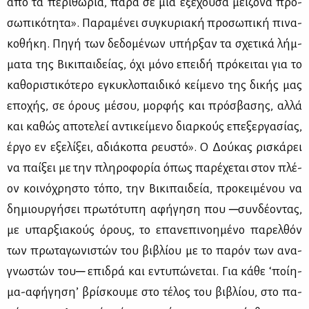
από τα πε­ρι­θώ­ρια, πα­ρά σε μια εξέ­χου­σα μεί­ζο­να προ­
σω­πι­κό­τη­τα». Πα­ρα­μέ­νει συ­γκυ­ρια­κή προ­σω­πι­κή πι­να­
κο­θή­κη. Πη­γή των δε­δο­μέ­νων υπήρ­ξαν τα σχε­τι­κά λήμ­
μα­τα της Βι­κι­παι­δεί­ας, όχι μό­νο επει­δή πρό­κει­ται για το
κα­θο­ρι­στι­κό­τε­ρο εγκυ­κλο­παι­δι­κό κεί­με­νο της δι­κής μας
επο­χής, σε όρους μέ­σου, μορ­φής και πρό­σβα­σης, αλ­λά
και κα­θώς απο­τε­λεί αντι­κεί­με­νο διαρ­κούς επε­ξερ­γα­σί­ας,
έρ­γο εν εξε­λί­ξει, αδιά­κο­πα ρευ­στό». Ο Δού­κας ρι­σκά­ρει
να παί­ξει με την πλη­ρο­φο­ρία όπως πα­ρέ­χε­ται στον πλέ­
ον κοι­νό­χρη­στο τό­πο, την Βι­κι­παι­δεία, προ­κει­μέ­νου να
δη­μιουρ­γή­σει πρω­τό­τυ­πη αφή­γη­ση που ─συν­δέ­ο­ντας,
με υπαρ­ξια­κούς όρους, το επα­νε­πι­νοη­μέ­νο πα­ρελ­θόν
των πρω­τα­γω­νι­στών του βι­βλί­ου με το πα­ρόν των ανα­
γνω­στών του─ επι­δρά και εντυ­πώ­νε­ται. Για κά­θε ‘ποί­η­
μα-αφή­γη­ση’ βρί­σκου­με στο τέ­λος του βι­βλί­ου, στο πα­