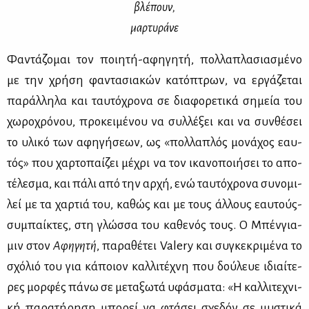
βλέ­πουν,
μαρ­τυ­ρά­νε
Φα­ντά­ζο­μαι τον ποι­η­τή-αφη­γη­τή, πολ­λα­πλα­σια­σμέ­νο
με την χρή­ση φα­ντα­σια­κών κα­τό­πτρων, να ερ­γά­ζε­ται
πα­ράλ­λη­λα και ταυ­τό­χρο­να σε δια­φο­ρε­τι­κά ση­μεία του
χω­ρο­χρό­νου, προ­κει­μέ­νου να συλ­λέ­ξει και να συν­θέ­σει
το υλι­κό των αφη­γή­σε­ων, ως «πολ­λα­πλός μο­νά­χος εαυ­
τός» που χαρ­το­παί­ζει μέ­χρι να τον ικα­νο­ποι­ή­σει το απο­
τέ­λε­σμα, και πά­λι από την αρ­χή, ενώ ταυ­τό­χρο­να συ­νο­μι­
λεί με τα χαρ­τιά του, κα­θώς και με τους άλ­λους εαυ­τούς-
συ­μπαί­κτες, στη γλώσ­σα του κα­θε­νός τους. Ο Μπέν­για­
μιν στον
Αφη­γη­τή
, πα­ρα­θέ­τει Valery και συ­γκε­κρι­μέ­να το
σχό­λιό του για κά­ποιον καλ­λι­τέ­χνη που δού­λευε ιδιαί­τε­
ρες μορ­φές πά­νω σε με­τα­ξω­τά υφά­σμα­τα: «Η καλ­λι­τε­χνι­
κή πα­ρα­τή­ρη­ση μπο­ρεί να φτά­σει σχε­δόν σε μυ­στι­κά