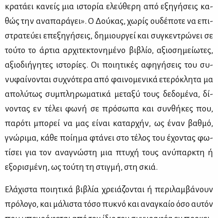
κρα­τά­ει κα­νείς μια ιστο­ρία ελεύ­θε­ρη από εξη­γή­σεις κα­
θώς την ανα­πα­ρά­γει». Ο Δού­κας, χω­ρίς ου­δέ­πο­τε να επι­
στρα­τεύ­ει επε­ξη­γή­σεις, δη­μιουρ­γεί και συ­γκε­ντρώ­νει σε
τού­το το άρ­τια αρ­χι­τε­κτο­νη­μέ­νο βι­βλίο, αξιο­ση­μεί­ω­τες,
αξιο­δι­ή­γη­τες ιστο­ρί­ες. Οι ποι­η­τι­κές αφη­γή­σεις του συ­
νυ­φαί­νο­νται συ­χνό­τε­ρα από φαι­νο­με­νι­κά ετε­ρό­κλη­τα μα
απο­λύ­τως συ­μπλη­ρω­μα­τι­κά με­τα­ξύ τους δε­δο­μέ­να, δί­
νο­ντας εν τέ­λει φω­νή σε πρό­σω­πα και συν­θή­κες που,
πα­ρό­τι μπο­ρεί να μας εί­ναι κα­ταρ­χήν, ως έναν βαθ­μό,
γνώ­ρι­μα, κά­θε ποί­η­μα φτά­νει στο τέ­λος του έχο­ντας φω­
τί­σει για τον ανα­γνώ­στη μια πτυ­χή τους ανύ­παρ­κτη ή
εξο­ρι­σμέ­νη, ως τού­τη τη στιγ­μή, στη σκιά.
Ελά­χι­στα ποι­η­τι­κά βι­βλία χρειά­ζο­νται ή πε­ρι­λαμ­βά­νουν
πρό­λο­γο, και μά­λι­στα τό­σο πυ­κνό και ανα­γκαίο όσο αυ­τόν