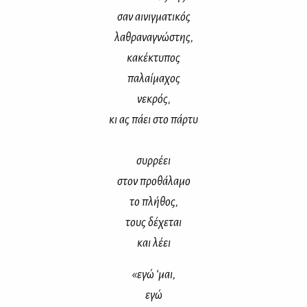
σαν αι­νιγ­μα­τι­κός
λα­θρα­να­γνώ­στης,
κα­κέ­κτυ­πος
πα­λαί­μα­χος
νε­κρός,
κι ας πά­ει στο πάρ­τυ
συρ­ρέ­ει
στον προ­θά­λα­μο
το πλή­θος,
τους δέ­χε­ται
και λέ­ει
«εγώ ‘μαι,
εγώ