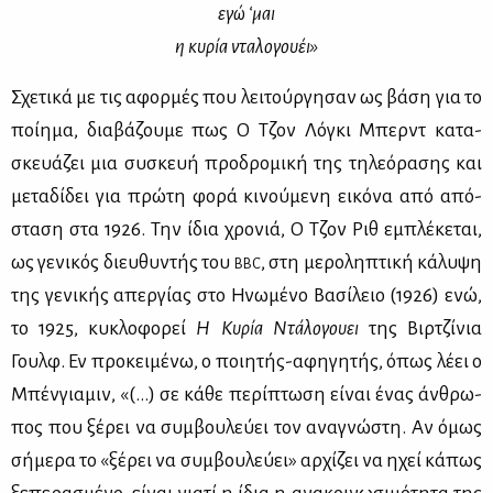
εγώ ‘μαι
η κυ­ρία ντα­λο­γου­έι»
Σχε­τι­κά με τις αφορ­μές που λει­τούρ­γη­σαν ως βά­ση για το
ποί­η­μα, δια­βά­ζου­με πως Ο Τζον Λό­γκι Μπερντ κα­τα­
σκευά­ζει μια συ­σκευή προ­δρο­μι­κή της τη­λε­ό­ρα­σης και
με­τα­δί­δει για πρώ­τη φο­ρά κι­νού­με­νη ει­κό­να από από­
στα­ση στα 1926. Την ίδια χρο­νιά, Ο Τζον Ριθ εμπλέ­κε­ται,
ως γε­νι­κός διευ­θυ­ντής του
, στη με­ρο­λη­πτι­κή κά­λυ­ψη
BBC
της γε­νι­κής απερ­γί­ας στο Ηνω­μέ­νο Βα­σί­λειο (1926) ενώ,
το 1925, κυ­κλο­φο­ρεί
Η Κυ­ρία Ντά­λο­γου­ει
της Βιρ­τζί­νια
Γουλφ. Εν προ­κει­μέ­νω, ο ποι­η­τής-αφη­γη­τής, όπως λέ­ει ο
Μπέν­για­μιν, «(…) σε κά­θε πε­ρί­πτω­ση εί­ναι ένας άν­θρω­
πος που ξέ­ρει να συμ­βου­λεύ­ει τον ανα­γνώ­στη. Αν όμως
σή­με­ρα το «ξέ­ρει να συμ­βου­λεύ­ει» αρ­χί­ζει να ηχεί κά­πως