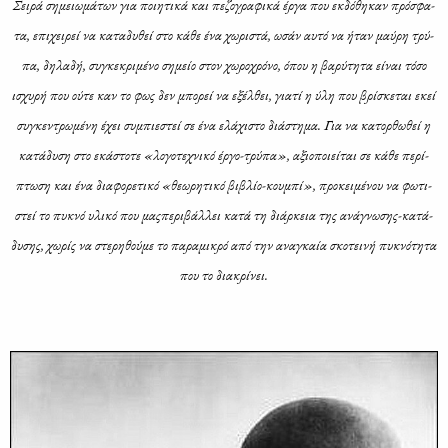
Σει­ρά ση­μειω­μά­των για ποι­η­τι­κά και πε­ζο­γρα­φι­κά έρ­γα που εκ­δό­θη­καν πρό­σφα­
τα, επι­χει­ρεί να κα­τα­δυ­θεί στο κά­θε ένα χω­ρι­στά, ωσάν αυ­τό να ήταν μαύ­ρη τρύ­
πα, δη­λα­δή, συ­γκε­κρι­μέ­νο ση­μείο στον χω­ρο­χρό­νο, όπου η βα­ρύ­τη­τα εί­ναι τό­σο
ισχυ­ρή που ού­τε καν το φως δεν μπο­ρεί να εξέλ­θει, για­τί η ύλη που βρί­σκε­ται εκεί
συ­γκε­ντρω­μέ­νη έχει συ­μπιε­στεί σε ένα ελά­χι­στο διά­στη­μα. Για να κα­τορ­θω­θεί η
κα­τά­δυ­ση στο εκά­στο­τε «λο­γο­τε­χνι­κό έρ­γο-τρύ­πα», αξιο­ποιεί­ται σε κά­θε πε­ρί­
πτω­ση και ένα δια­φο­ρε­τι­κό «θε­ω­ρη­τι­κό βι­βλίο-κου­μπί», προ­κει­μέ­νου να φω­τι­
στεί το πυ­κνό υλι­κό που μα­ςπε­ρι­βάλ­λει κα­τά τη διάρ­κεια της ανά­γνω­σης-κα­τά­
δυ­σης, χω­ρίς να στε­ρη­θού­με το πα­ρα­μι­κρό από την ανα­γκαία σκο­τει­νή πυ­κνό­τη­τα
που το δια­κρί­νει.