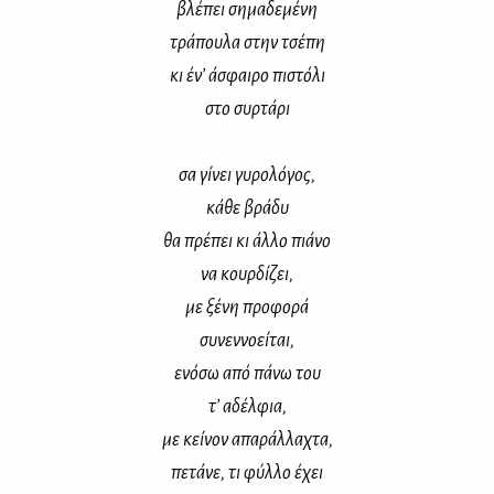
βλέ­πει ση­μα­δε­μέ­νη
τρά­που­λα στην τσέ­πη
κι έν’ άσφαι­ρο πι­στό­λι
στο συρ­τά­ρι
σα γί­νει γυ­ρο­λό­γος,
κά­θε βρά­δυ
θα πρέ­πει κι άλ­λο πιά­νο
να κουρ­δί­ζει,
με ξέ­νη προ­φο­ρά
συ­νεν­νο­εί­ται,
ενό­σω από πά­νω του
τ’ αδέλ­φια,
με κεί­νον απα­ράλ­λα­χτα,
πε­τά­νε, τι φύλ­λο έχει