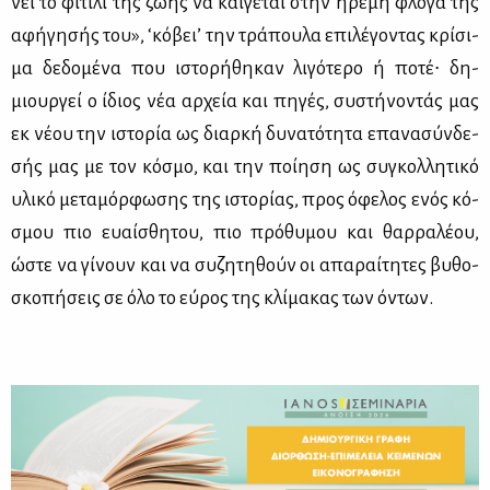
νει το φι­τί­λι της ζω­ής να καί­γε­ται στην ήρε­μη φλό­γα της
αφή­γη­σής του», ‘κό­βει’ την τρά­που­λα επι­λέ­γο­ντας κρί­σι­
μα δε­δο­μέ­να που ιστο­ρή­θη­καν λι­γό­τε­ρο ή πο­τέ∙ δη­
μιουρ­γεί ο ίδιος νέα αρ­χεία και πη­γές, συ­στή­νο­ντάς μας
εκ νέ­ου την ιστο­ρία ως διαρ­κή δυ­να­τό­τη­τα επα­να­σύν­δε­
σής μας με τον κό­σμο, και την ποί­η­ση ως συ­γκολ­λη­τι­κό
υλι­κό με­τα­μόρ­φω­σης της ιστο­ρί­ας, προς όφε­λος ενός κό­
σμου πιο ευαί­σθη­του, πιο πρό­θυ­μου και θαρ­ρα­λέ­ου,
ώστε να γί­νουν και να συ­ζη­τη­θούν οι απα­ραί­τη­τες βυ­θο­
σκο­πή­σεις σε όλο το εύ­ρος της κλί­μα­κας των όντων.