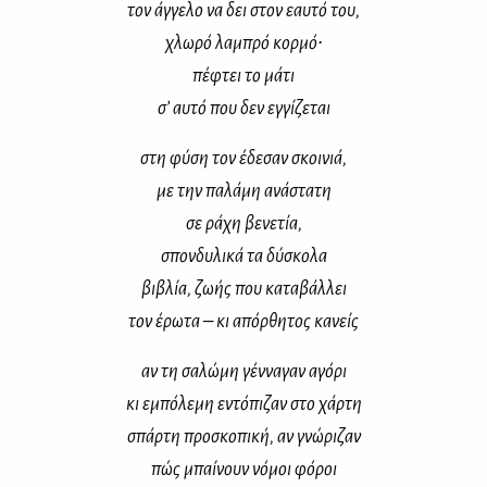
τον άγ­γε­λο να δει στον εαυ­τό του,
χλω­ρό λα­μπρό κορ­μό∙
πέ­φτει το μά­τι
σ’ αυ­τό που δεν εγ­γί­ζε­ται
στη φύ­ση τον έδε­σαν σκοι­νιά,
με την πα­λά­μη ανά­στα­τη
σε ρά­χη βε­νε­τία,
σπον­δυ­λι­κά τα δύ­σκο­λα
βι­βλία, ζω­ής που κα­τα­βάλ­λει
τον έρω­τα – κι απόρ­θη­τος κα­νείς
αν τη σα­λώ­μη γέν­να­γαν αγό­ρι
κι εμπό­λε­μη εντό­πι­ζαν στο χάρ­τη
σπάρ­τη προ­σκο­πι­κή, αν γνώ­ρι­ζαν
πώς μπαί­νουν νό­μοι φό­ροι