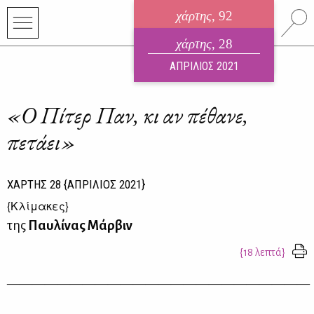
χάρτης
, 92
ηλεκτρονικό περιοδικό
χάρτης
, 28
ΑΥΓΟΥΣΤΟΣ 2026
ΑΠΡΙΛΙΟΣ 2021
«Ο Πίτερ Παν, κι αν πέθανε,
πετάει»
ΧΑΡΤΗΣ
28
{ΑΠΡΙΛΙΟΣ 2021}
{
Κλίμακες
}
της
Παυλίνας Μάρβιν
{18 λεπτά}
————
————
————
————
————
————