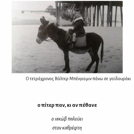
Ο τετράχρονος Βάλτερ Μπένγιαμιν πάνω σε γαϊδουράκι
ο πί­τερ παν, κι αν πέ­θα­νε
ο ια­κώβ πα­λεύ­ει
στον κα­θρέ­φτη