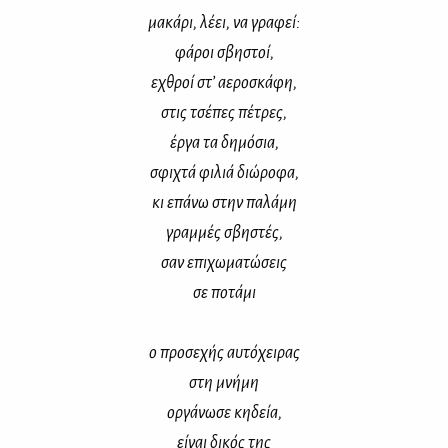
μα­κά­ρι, λέ­ει, να γρα­φεί:
φά­ροι σβη­στοί,
εχθροί στ’ αε­ρο­σκά­φη,
στις τσέ­πες πέ­τρες,
έρ­γα τα δη­μό­σια,
σφι­χτά φι­λιά διώ­ρο­φα,
κι επά­νω στην πα­λά­μη
γραμ­μές σβη­στές,
σαν επι­χω­μα­τώ­σεις
σε πο­τά­μι
ο προ­σε­χής αυ­τό­χει­ρας
στη μνή­μη
ορ­γά­νω­σε κη­δεία,
εί­ναι δι­κός της