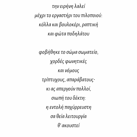
την ει­ρή­νη λα­λεί
μέ­χρι το ερ­γα­στή­ρι του πι­λο­ποιού:
κόλ­λα και βου­λο­κέ­ρι, ρα­πτι­κή
και φώ­τα πο­δη­λά­του
φο­βή­θη­κε το σώ­μα σω­μα­τείο,
χορ­δές φω­νη­τι­κές
και νό­μους
τρί­πτυ­χους, απα­ρά­βα­τους∙
κι ας απερ­γούν πολ­λοί,
σιω­πή του δέ­κτη:
η εντο­λή πα­χύρ­ρευ­στη
σα θεία λει­τουρ­γία
θ’ ακου­στεί