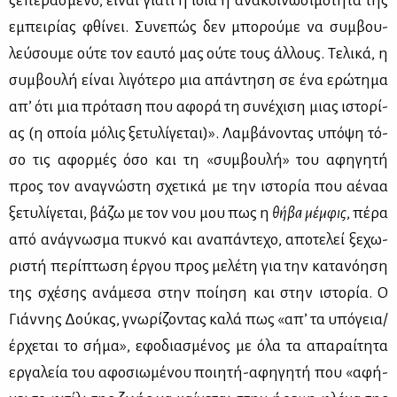
ξε­πε­ρα­σμέ­νο, εί­ναι για­τί η ίδια η ανα­κοι­νω­σι­μό­τη­τα της
εμπει­ρί­ας φθί­νει. Συ­νε­πώς δεν μπο­ρού­με να συμ­βου­
λεύ­σου­με ού­τε τον εαυ­τό μας ού­τε τους άλ­λους. Τε­λι­κά, η
συμ­βου­λή εί­ναι λι­γό­τε­ρο μια απά­ντη­ση σε ένα ερώ­τη­μα
απ’ ότι μια πρό­τα­ση που αφο­ρά τη συ­νέ­χι­ση μιας ιστο­ρί­
ας (η οποία μό­λις ξε­τυ­λί­γε­ται)». Λαμ­βά­νο­ντας υπό­ψη τό­
σο τις αφορ­μές όσο και τη «συμ­βου­λή» του αφη­γη­τή
προς τον ανα­γνώ­στη σχε­τι­κά με την ιστο­ρία που αέ­ναα
ξε­τυ­λί­γε­ται, βά­ζω με τον νου μου πως η
θή­βα μέμ­φις
, πέ­ρα
από ανά­γνω­σμα πυ­κνό και ανα­πά­ντε­χο, απο­τε­λεί ξε­χω­
ρι­στή πε­ρί­πτω­ση έρ­γου προς με­λέ­τη για την κα­τα­νό­η­ση
της σχέ­σης ανά­με­σα στην ποί­η­ση και στην ιστο­ρία. Ο
Γιάν­νης Δού­κας, γνω­ρί­ζο­ντας κα­λά πως «απ’ τα υπό­γεια/
έρ­χε­ται το σή­μα», εφο­δια­σμέ­νος με όλα τα απα­ραί­τη­τα
ερ­γα­λεία του αφο­σιω­μέ­νου ποι­η­τή-αφη­γη­τή που «αφή­