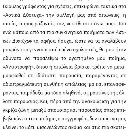
Γκιού­λος γρά­φο­ντας για σχέ­σεις, επι­κυ­ρώ­νει τα­κτι­κά στα
«Αστι­κά Δύ­στυ­χα» την συλ­λο­γή μας από απώ­λειες, η
οποία, πα­ρα­φρά­ζο­ντάς τον, «εκτί­θε­ται πά­νω μας». Και
ενώ κά­ποια από τα πιο συ­γκι­νη­τι­κά ποι­ή­μα­τα των
Αστι­
κών Δυ­στύ­χων
τα αφή­σα ήσυ­χα, ώστε να τα ανα­λά­βουν
μα­κράν πιο γεν­ναί­οι από εμέ­να σχο­λια­στές, θα μου ήταν
αδύ­να­το να πα­ρα­λεί­ψω το αγα­πη­μέ­νο μου ποί­η­μα,
«Αντι­στρο­φή», όπου η απώ­λεια βρί­σκει τρό­πο να με­τα­
μορ­φω­θεί σε ιδιό­τυ­πη πα­ρου­σία, πα­ρα­μέ­νο­ντας σε
αδια­πραγ­μά­τευ­τη συν­θή­κη απώ­λειας, μα και επα­να­φέ­
ρο­ντας, πα­ρά­δο­ξα μα τό­σο αλη­θι­νά, τις ρου­τί­νες της άλ­
λο­τε πα­ρου­σί­ας. Και, πέ­ρα από την ανα­κού­φι­ση για την
γκρί­ζα ζώ­νη με­τα­ξύ απου­σί­ας και πα­ρου­σί­ας όπως επι­
βε­βαιώ­νε­ται στο ποί­η­μα, ο συγ­γρα­φέ­ας δεν παύ­ει να μας
κλεί­νει το μά­τι, μι­σο­γε­λώ­ντας ακό­μα και στις πιο σκο­τει­