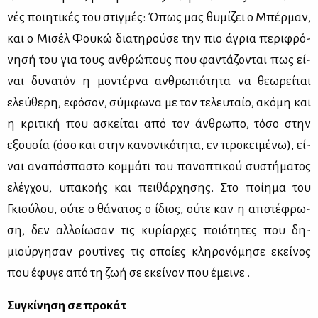
νές ποι­η­τι­κές του στιγ­μές: Όπως μας θυ­μί­ζει ο Μπέρ­μαν,
και ο Μι­σέλ Φου­κώ δια­τη­ρού­σε την πιο άγρια πε­ρι­φρό­
νη­σή του για τους αν­θρώ­πους που φα­ντά­ζο­νται πως εί­
ναι δυ­να­τόν η μο­ντέρ­να αν­θρω­πό­τη­τα να θε­ω­ρεί­ται
ελεύ­θε­ρη, εφό­σον, σύμ­φω­να με τον τε­λευ­ταίο, ακό­μη και
η κρι­τι­κή που ασκεί­ται από τον άν­θρω­πο, τό­σο στην
εξου­σία (όσο και στην κα­νο­νι­κό­τη­τα, εν προ­κει­μέ­νω), εί­
ναι ανα­πό­σπα­στο κομ­μά­τι του πα­νο­πτι­κού συ­στή­μα­τος
ελέγ­χου, υπα­κο­ής και πει­θάρ­χη­σης. Στο ποί­η­μα του
Γκιού­λου, ού­τε ο θά­να­τος ο ίδιος, ού­τε καν η απο­τέ­φρω­
ση, δεν αλ­λοί­ω­σαν τις κυ­ρί­αρ­χες ποιό­τη­τες που δη­
μιούρ­γη­σαν ρου­τί­νες τις οποί­ες κλη­ρο­νό­μη­σε εκεί­νος
που έφυ­γε από τη ζωή σε εκεί­νον που έμει­νε .
Συγκίνηση σε προκάτ