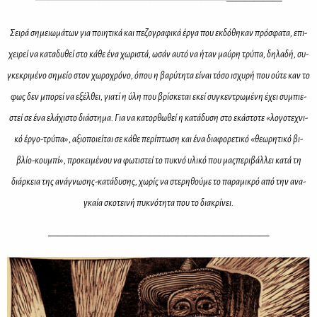
————
——
Σει­ρά ση­μειω­μά­των για ποι­η­τι­κά και πε­ζο­γρα­φι­κά έρ­γα που εκ­δό­θη­καν πρό­σφα­τα, επι­
χει­ρεί να κα­τα­δυ­θεί στο κά­θε ένα χω­ρι­στά, ωσάν αυ­τό να ήταν μαύ­ρη τρύ­πα, δη­λα­δή, συ­
γκε­κρι­μέ­νο ση­μείο στον χω­ρο­χρό­νο, όπου η βα­ρύ­τη­τα εί­ναι τό­σο ισχυ­ρή που ού­τε καν το
φως δεν μπο­ρεί να εξέλ­θει, για­τί η ύλη που βρί­σκε­ται εκεί συ­γκε­ντρω­μέ­νη έχει συ­μπιε­
στεί σε ένα ελά­χι­στο διά­στη­μα. Για να κα­τορ­θω­θεί η κα­τά­δυ­ση στο εκά­στο­τε «λο­γο­τε­χνι­
κό έρ­γο-τρύ­πα», αξιο­ποιεί­ται σε κά­θε πε­ρί­πτω­ση και ένα δια­φο­ρε­τι­κό «θε­ω­ρη­τι­κό βι­
βλίο-κου­μπί», προ­κει­μέ­νου να φω­τι­στεί το πυ­κνό υλι­κό που μα­ςπε­ρι­βάλ­λει κα­τά τη
διάρ­κεια της ανά­γνω­σης-κα­τά­δυ­σης, χω­ρίς να στε­ρη­θού­με το πα­ρα­μι­κρό από την ανα­
γκαία σκο­τει­νή πυ­κνό­τη­τα που το δια­κρί­νει.
————
————
————
————
————
————