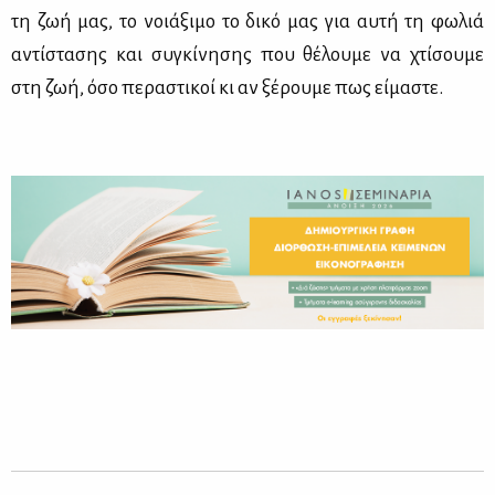
τη ζωή μας, το νοιά­ξι­μο το δι­κό μας για αυ­τή τη φω­λιά
αντί­στα­σης και συ­γκί­νη­σης που θέ­λου­με να χτί­σου­με
στη ζωή, όσο πε­ρα­στι­κοί κι αν ξέ­ρου­με πως εί­μα­στε.