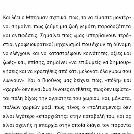
Και λέ­ει ο Μπέρ­μαν σχε­τι­κά, πως, το να εί­μα­στε μο­ντέρ­
νοι ση­μαί­νει πως ζού­με μια ζωή γε­μά­τη πα­ρα­δο­ξό­τη­τα
και αντι­φά­σεις. Ση­μαί­νει πως «μας υπερ­βαί­νουν τε­ρά­
στιοι γρα­φειο­κρα­τι­κοί μη­χα­νι­σμοί που έχουν τη δύ­να­μη
να ελέγ­χουν και να κα­τα­στρέ­φουν κοι­νό­τη­τες, αξί­ες και
ζω­ές» και, επί­σης, ση­μαί­νει «να επι­θυ­μείς να δη­μιουρ­
γή­σεις και να κρα­τη­θείς από κά­τι μο­λο­νό­τι όλα γύ­ρω σου
λιώ­νουν». Και ο Γκιού­λος μας δεί­χνει πως, «πό­λη» και
«χω­ριό» δεν εί­ναι δυο έν­νοιες αντί­θε­τες, πως δεν υφί­στα­
ται πό­λη δί­χως την αγριό­τη­τα του χω­ριού, και, μά­λι­στα,
πολ­λών χω­ριών μα­ζί∙ πως, τέ­λος, ο «πο­λι­τι­σμέ­νος» δεν
εί­ναι λι­γό­τε­ρο «επαρ­χιώ­της» στην κα­τα­βο­λή του, και ας
εί­ναι αχα­νής η επαρ­χία στην οποία διά­γει τον πα­ρό­ντα