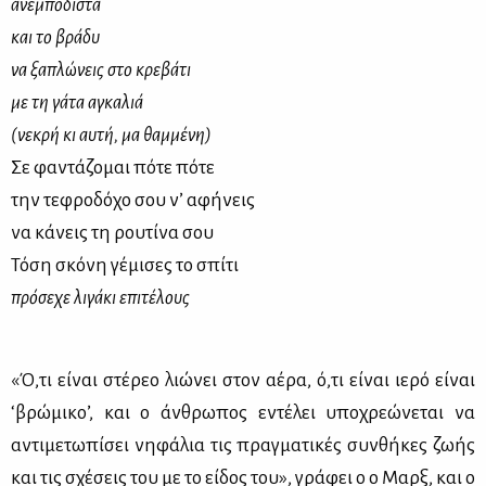
ανεμπόδιστα
και το βράδυ
να ξαπλώνεις στο κρεβάτι
με τη γάτα αγκαλιά
(νεκρή κι αυτή, μα θαμμένη)
Σε φαντάζομαι πότε πότε
την τεφροδόχο σου ν’ αφήνεις
να κάνεις τη ρουτίνα σου
Τόση σκόνη γέμισες το σπίτι
πρόσεχε λιγάκι επιτέλους
«Ό,τι εί­ναι στέ­ρεο λιώ­νει στον αέ­ρα, ό,τι εί­ναι ιε­ρό εί­ναι
‘βρώ­μι­κο’, και ο άν­θρω­πος εντέ­λει υπο­χρε­ώ­νε­ται να
αντι­με­τω­πί­σει νη­φά­λια τις πραγ­μα­τι­κές συν­θή­κες ζω­ής
και τις σχέ­σεις του με το εί­δος του», γρά­φει ο ο Μαρξ, και ο