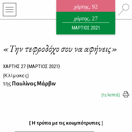
χάρτης
, 92
ηλεκτρονικό περιοδικό
χάρτης
, 27
ΑΥΓΟΥΣΤΟΣ 2026
ΜΑΡΤΙΟΣ 2021
«Την τεφροδόχο σου να αφήνεις»
ΧΑΡΤΗΣ
27
{ΜΑΡΤΙΟΣ 2021}
{
Κλίμακες
}
της
Παυλίνας Μάρβιν
{13 λεπτά}
[ Η τρύ­πα με τις κου­μπό­τρυ­πες
]
————
————
————
———