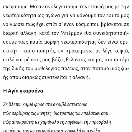
σκε­φτού­με. Μα αν ανα­λο­γι­στού­με την επα­φή μας με την
νε­ω­τε­ρι­κό­τη­τα ως αγώ­να για να κά­νου­με τον εαυ­τό μας
να νιώ­σει πως έχει σπί­τι σ’ έναν κό­σμο που βρί­σκε­ται σε
διαρ­κή αλ­λα­γή, κα­τά τον Μπέρ­μαν «θα συ­νει­δη­το­ποι­ή­
σου­με πως κα­μία μορ­φή νε­ω­τε­ρι­κό­τη­τας δεν εί­ναι ορι­
στι­κή» ─και ο ποι­η­τής, εν προ­κει­μέ­νω, με λό­γο κο­φτό,
απλό και ρέ­ο­ντα, μας βά­ζει, θέ­λο­ντας και μη, στο πο­τά­μι
της δι­κής του μυ­θο­λο­γί­ας πό­λε­ως, στον πο­τα­μό μιας ζω­
ής όπου διαρ­κώς συ­ντε­λεί­ται η αλ­λα­γή.
Η Αγία γκαρσόνα
Σε βλέπω καμιά φορά στο ακριβό εστιατόριο
πώς σερβίρεις τις κινητές ιδιοτροπίες των πελατών σου
πώς αποκρούεις με χαμόγελο την αγένεια, την προσβολή
το πέσιμο του αφεντικού στον στρογγυλό σου κώλο