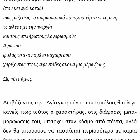
(που και εγώ κοιτώ)
πώς μαζεύεις το μικροσκοπικό πουρμπουάρ σκεπτόμενη
το φλερτ με την ανεργία
και τους απλήρωτους λογαριασμούς
Αγία εσύ
φυλάς το ακονισμένο μαχαίρι σου
χαρίζοντας στους αφεντάδες ακόμα μια μέρα ζωής
Ως πότε όμως
Δια­βά­ζο­ντας την «Αγία γκαρ­σό­να» του Γκιού­λου, θα έλε­γε
κα­νείς πως τού­τος ο χα­ρα­κτή­ρας, στις διά­φο­ρες με­τα­
μορ­φώ­σεις του, υπάρ­χει στον κό­σμο από πά­ντα, αλ­λά
δεν θα μπο­ρού­σε να ταυ­τί­ζε­ται πε­ρισ­σό­τε­ρο με κα­μία