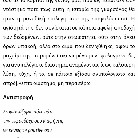
όσο με το κο­ρί­τσι της γε­νιάς μας, που ως παι­δί δεν φα­
ντά­στη­κε πο­τέ πως αυ­τή η ιστο­ρία της γκαρ­σό­νας θα
ήταν η μο­να­δι­κή επι­λο­γή που της επι­φυ­λάσ­σε­ται. Η
αγιό­τη­τά της, δεν συ­νί­στα­ται σε κά­ποια αφε­λή απο­δο­χή
των δε­δο­μέ­νων, ού­τε στην στω­ι­κό­τη­τα, ού­τε στην άνευ
όρων υπα­κοή, αλ­λά στο αί­μα που δεν χύ­θη­κε, αφού το
μα­χαί­ρι της πα­ρα­μέ­νει ακο­νι­σμέ­νο μεν, φυ­λαγ­μέ­νο δε,
για ανυ­πο­λό­γι­στο διά­στη­μα, ανα­μέ­νο­ντας ίσως κα­λύ­τε­ρη
λύ­ση, τύ­χη, ή το, σε κά­ποιο εξί­σου ανυ­πο­λό­γι­στο και
απρό­βλε­πτο διά­στη­μα, μη πε­ραι­τέ­ρω.
Αντιστροφή
Σε φαντάζομαι πότε πότε
την τεφροδόχο σου ν’ αφήνεις
να κάνεις τη ρουτίνα σου