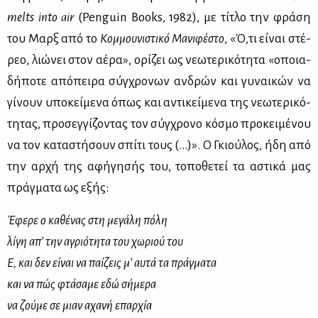
melts into air
(Penguin Books, 1982), με τί­τλο την φρά­ση
του Μαρξ από το
Κομ­μου­νι­στι­κό Μα­νι­φέ­στο
, «Ό,τι εί­ναι στέ­
ρεο, λιώ­νει στον αέ­ρα», ορί­ζει ως νε­ω­τε­ρι­κό­τη­τα «οποια­
δή­πο­τε από­πει­ρα σύγ­χρο­νων αν­δρών και γυ­ναι­κών να
γί­νουν υπο­κεί­με­να όπως και αντι­κεί­με­να της νε­ω­τε­ρι­κό­
τη­τας, προ­σεγ­γί­ζο­ντας τον σύγ­χρο­νο κό­σμο προ­κει­μέ­νου
να τον κα­τα­στή­σουν σπί­τι τους (…)». Ο Γκιού­λος, ήδη από
την αρ­χή της αφή­γη­σής του, το­πο­θε­τεί τα αστι­κά μας
πράγ­μα­τα ως εξής:
Έφερε ο καθένας στη μεγάλη πόλη
λίγη απ’ την αγριότητα του χωριού του
Ε, και δεν είναι να παίζεις μ’ αυτά τα πράγματα
και να πώς φτάσαμε εδώ σήμερα
να ζούμε σε μιαν αχανή επαρχία