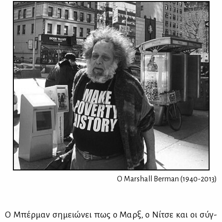
Ο Marshall Berman (1940-2013)
Ο Μπέρ­μαν ση­μειώ­νει πως ο Μαρξ, ο Νί­τσε και οι σύγ­