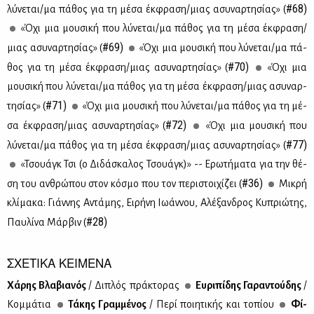
#68)
λύ­νε­ται/μα πά­θος για τη μέ­σα έκ­φρα­ση/μιας ασυ­ναρ­τη­σί­ας» (
«Όχι μια μου­σι­κή που λύ­νε­ται/μα πά­θος για τη μέ­σα έκ­φρα­ση/
#69)
μιας ασυ­ναρ­τη­σί­ας» (
«Όχι μια μου­σι­κή που λύ­νε­ται/μα πά­
#70)
θος για τη μέ­σα έκ­φρα­ση/μιας ασυ­ναρ­τη­σί­ας» (
«Όχι μια
μου­σι­κή που λύ­νε­ται/μα πά­θος για τη μέ­σα έκ­φρα­ση/μιας ασυ­ναρ­
#71)
τη­σί­ας» (
«Όχι μια μου­σι­κή που λύ­νε­ται/μα πά­θος για τη μέ­
#72)
σα έκ­φρα­ση/μιας ασυ­ναρ­τη­σί­ας» (
«Όχι μια μου­σι­κή που
#77)
λύ­νε­ται/μα πά­θος για τη μέ­σα έκ­φρα­ση/μιας ασυ­ναρ­τη­σί­ας» (
«Τσουάγκ Τσι (ο Δι­δά­σκα­λος Τσουάγκ)» -- Ερω­τή­μα­τα για την θέ­
#36)
ση του αν­θρώ­που στον κό­σμο που τον πε­ρι­στοι­χί­ζει (
Μι­κρή
κλί­μα­κα: Γιάν­νης Αντά­μης, Ει­ρή­νη Ιω­άν­νου, Αλέ­ξαν­δρος Κυ­πριώ­της,
#28)
Παυ­λί­να Μάρ­βιν (
ΣΧΕΤΙΚΑ ΚΕΙΜΕΝΑ
Χά­ρης Βλα­βια­νός
/ Δι­πλός πρά­κτο­ρας
Ευ­ρι­πί­δης Γα­ρα­ντού­δης
/
Κομ­μά­τια
Τά­κης Γραμ­μέ­νος
/ Πε­ρί ποι­η­τι­κής και το­πί­ου
Φί­