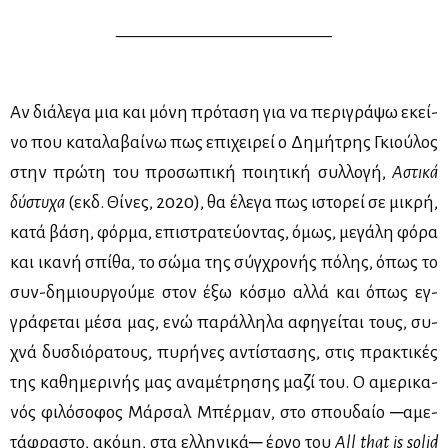
————————————
Αν διά­λε­γα μια και μό­νη πρό­τα­ση για να πε­ρι­γρά­ψω εκεί­
νο που κα­τα­λα­βαί­νω πως επι­χει­ρεί ο Δη­μή­τρης Γκιού­λος
στην πρώ­τη του προ­σω­πι­κή ποι­η­τι­κή συλ­λο­γή,
Αστι­κά
δύ­στυ­χα
(εκδ. Θί­νες, 2020), θα έλε­γα πως ιστο­ρεί σε μι­κρή,
κα­τά βά­ση, φόρ­μα, επι­στρα­τεύ­ο­ντας, όμως, με­γά­λη φό­ρα
και ικα­νή σπί­θα, το σώ­μα της σύγ­χρο­νής πό­λης, όπως το
συν-δη­μιουρ­γού­με στον έξω κό­σμο αλ­λά και όπως εγ­
γρά­φε­ται μέ­σα μας, ενώ πα­ράλ­λη­λα αφη­γεί­ται τους, συ­
χνά δυσ­διό­ρα­τους, πυ­ρή­νες αντί­στα­σης, στις πρα­κτι­κές
της κα­θη­με­ρι­νής μας ανα­μέ­τρη­σης μα­ζί του. Ο αμε­ρι­κα­
νός φι­λό­σο­φος Μάρ­σαλ Μπέρ­μαν, στο σπου­δαίο ─αμε­
τά­φρα­στο, ακό­μη, στα ελ­λη­νι­κά─ έρ­γο του
All that is solid