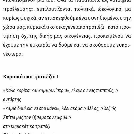
«πο­λι­τι­σμέ­νο» βίο του. Όλα τα πα­ρα­πά­νω ως «στοι­χεία
προ­έ­λευ­σης», εμπλου­τί­ζο­νται πο­λι­τι­κά, ιδε­ο­λο­γι­κά, μα
κυ­ρί­ως ψυ­χι­κά, αν επι­σκε­φθού­με ένα συ­νη­θι­σμέ­νο, στην
χώ­ρα μας, κυ­ρια­κά­τι­κο οι­κο­γε­νεια­κό τρα­πέ­ζι –κα­τά προ­
τί­μη­ση όχι της δι­κής μας οι­κο­γέ­νειας, προ­κει­μέ­νου να
έχου­με την ευ­και­ρία να δού­με και να ακού­σου­με ευ­κρι­
νέ­στε­ρα:
Κυριακάτικα τραπέζια Ι
«Καλό κορίτσι και κομμουνίστρια», έλεγε ο ένας παππούς, ο
αντάρτης
«καμιά δουλειά να σου κάνει», λέει ακόμα ο άλλος, ο δεξιός
Σπίτια μας τον ζήσαμε τον εμφύλιο
στο κυριακάτικο τραπέζι