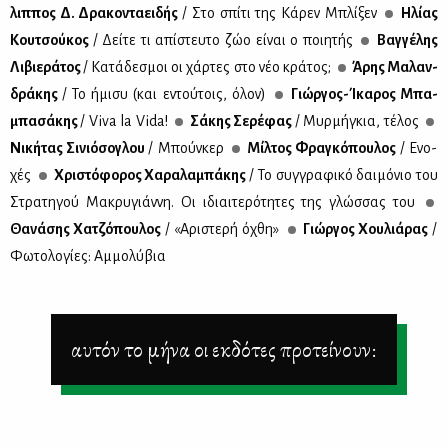
λιπ­πος Δ. Δρα­κο­ντα­ει­δής
/ Στο σπί­τι της Κά­ρεν Μπλί­ξεν
Ηλί­ας
Κου­τσού­κος
/ Δεί­τε τι απί­στευ­το ζώο εί­ναι ο ποι­η­τής
Βαγ­γέ­λης
Λι­βιε­ρά­τος
/ Kα­τά­δε­σμοι οι χάρ­τες στο νέο κρά­τος;
Άρης Μα­λαν­
δρά­κης
/ Το ήμι­συ (και εντού­τοις, όλον)
Γιώρ­γος-Ίκα­ρος Μπα­
μπα­σά­κης
/ Viva la Vida!
Σά­κης Σε­ρέ­φας
/ Μυρ­μή­γκια, τέ­λος
Νι­κή­τας Σι­νιό­σο­γλου
/ Μπούν­κερ
Μίλ­τος Φρα­γκό­που­λος
/ Ενο­
χές
Χρι­στό­φο­ρος Χα­ρα­λα­μπά­κης
/ Το συγ­γρα­φι­κό δαι­μό­νιο του
Στρα­τη­γού Μα­κρυ­γιάν­νη. Οι ιδιαι­τε­ρό­τη­τες της γλώσ­σας του
Θα­νά­σης Χα­τζό­που­λος
/ «Αρι­στε­ρή όχθη»
Γιώρ­γος Χου­λιά­ρας
/
Φω­το­λο­γί­ες: Αμ­μο­λύ­βια
αυτόν το μήνα οι εκδότες προτείνουν: