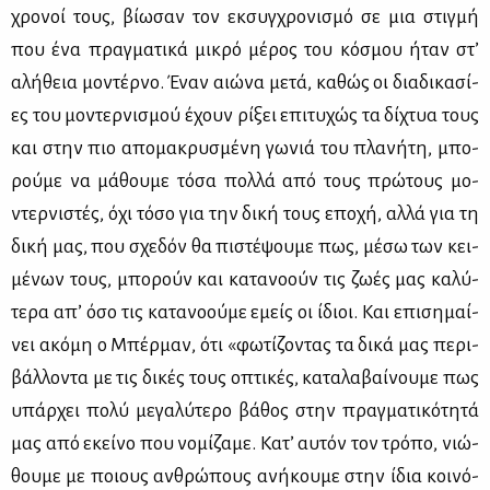
χρο­νοί τους, βί­ω­σαν τον εκ­συγ­χρο­νι­σμό σε μια στιγ­μή
που ένα πραγ­μα­τι­κά μι­κρό μέ­ρος του κό­σμου ήταν στ’
αλή­θεια μο­ντέρ­νο. Έναν αιώ­να με­τά, κα­θώς οι δια­δι­κα­σί­
ες του μο­ντερ­νι­σμού έχουν ρί­ξει επι­τυ­χώς τα δί­χτυα τους
και στην πιο απο­μα­κρυ­σμέ­νη γω­νιά του πλα­νή­τη, μπο­
ρού­με να μά­θου­με τό­σα πολ­λά από τους πρώ­τους μο­
ντερ­νι­στές, όχι τό­σο για την δι­κή τους επο­χή, αλ­λά για τη
δι­κή μας, που σχε­δόν θα πι­στέ­ψου­με πως, μέ­σω των κει­
μέ­νων τους, μπο­ρούν και κα­τα­νο­ούν τις ζω­ές μας κα­λύ­
τε­ρα απ’ όσο τις κα­τα­νο­ού­με εμείς οι ίδιοι. Και επι­ση­μαί­
νει ακό­μη ο Μπέρ­μαν, ότι «φω­τί­ζο­ντας τα δι­κά μας πε­ρι­
βάλ­λο­ντα με τις δι­κές τους οπτι­κές, κα­τα­λα­βαί­νου­με πως
υπάρ­χει πο­λύ με­γα­λύ­τε­ρο βά­θος στην πραγ­μα­τι­κό­τη­τά
μας από εκεί­νο που νο­μί­ζα­με. Κα­τ’ αυ­τόν τον τρό­πο, νιώ­
θου­με με ποιους αν­θρώ­πους ανή­κου­με στην ίδια κοι­νό­