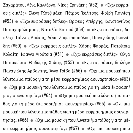
#52)
Ζα­χα­ρά­του, Λέ­να Καλ­λέρ­γη, Νί­κος Ερη­νά­κης (
«Έχω εκ­φρά­
σεις δι­πλές»: Ελέ­νη Τζα­τζι­μά­κη, Πέ­τρος Γκο­λί­τσης, Φοί­βη Γιαν­νί­ση
#53)
(
«Έχω εκ­φρά­σεις δι­πλές»: Ορ­φέ­ας Απέρ­γης, Κων­στα­ντί­νος
#54)
Πα­πα­χα­ρά­λα­μπος, Να­τα­λία Κα­τσού (
«Έχω εκ­φρά­σεις δι­
πλές»: Γιάν­νης Δού­κας, Λέ­νια Ζα­φει­ρο­πού­λου, Πα­να­γιώ­της Ιω­αν­νί­
#50)
δης (
«Έχω εκ­φρά­σεις δι­πλές»: Χά­ρης Ψαρ­ράς, Πα­τρί­τσια
#51)
Κο­λα­ΐ­τη, Ιω­άν­να Λιού­τσια (
«Έχω εκ­φρά­σεις δι­πλές»: Όλ­γα
#55)
Πα­πα­κώ­στα, Θο­δω­ρής Χιώ­της (
«Έχω εκ­φρά­σεις δι­πλές»:
#56)
Πα­να­γιώ­της Αρ­βα­νί­της, Άν­να Γρί­βα (
«Όχι μια μου­σι­κή που
#63)
λύ­νε­ται/μα πά­θος για τη μέ­σα έκ­φρα­ση/μιας ασυ­ναρ­τη­σί­ας» (
«Όχι μια μου­σι­κή που λύ­νε­ται/μα πά­θος για τη μέ­σα έκ­φρα­ση/
#64)
μιας ασυ­ναρ­τη­σί­ας» (
«Όχι μια μου­σι­κή που λύ­νε­ται/μα πά­
#65)
θος για τη μέ­σα έκ­φρα­ση/μιας ασυ­ναρ­τη­σί­ας» (
«Όχι μια
μου­σι­κή που λύ­νε­ται/μα πά­θος για τη μέ­σα έκ­φρα­ση/μιας ασυ­ναρ­
#66)
τη­σί­ας» (
«Όχι μια μου­σι­κή που λύ­νε­ται/μα πά­θος για τη μέ­
#67)
σα έκ­φρα­ση/μιας ασυ­ναρ­τη­σί­ας» (
«Όχι μια μου­σι­κή που