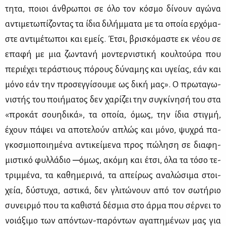
τη­τα, ποιοι άν­θρω­ποι σε όλο τον κό­σμο δί­νουν αγώ­να
αντι­με­τω­πί­ζο­ντας τα ίδια δι­λήμ­μα­τα με τα οποία ερ­χό­μα­
στε αντι­μέ­τω­ποι και εμείς. Έτσι, βρι­σκό­μα­στε εκ νέ­ου σε
επα­φή με μια ζω­ντα­νή μο­ντερ­νι­στι­κή κουλ­τού­ρα που
πε­ριέ­χει τε­ρά­στιους πό­ρους δύ­να­μης και υγεί­ας, εάν και
μό­νο εάν την προ­σεγ­γί­σου­με ως δι­κή μας». Ο πρω­τα­γω­
νι­στής του ποι­ή­μα­τος δεν χα­ρί­ζει την συ­γκί­νη­σή του στα
«προ­κάτ σου­η­δι­κά», τα οποία, όμως, την ίδια στιγ­μή,
έχουν πά­ψει να απο­τε­λούν απλώς και μό­νο, ψυ­χρά πα­
γκο­σμιο­ποι­η­μέ­να αντι­κεί­με­να προς πώ­λη­ση σε δια­φη­
μι­στι­κό φυλ­λά­διο ─όμως, ακό­μη και έτσι, όλα τα τό­σο τε­
τριμ­μέ­να, τα κα­θη­με­ρι­νά, τα απεί­ρως ανα­λώ­σι­μα στοι­
χεία, δύ­στυ­χα, αστι­κά, δεν γλι­τώ­νουν από τον σω­τή­ριο
συ­νειρ­μό που τα κα­θι­στά δέ­σμια στο άρ­μα που σέρ­νει το
νοιά­ξι­μο των από­ντων-πα­ρό­ντων αγα­πη­μέ­νων μας για