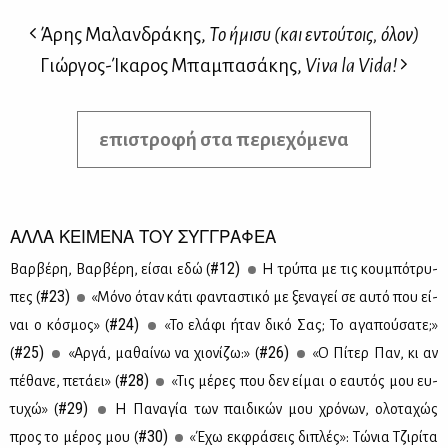
Άρης Μαλανδράκης,
Το ήμισυ (και εντούτοις, όλον)
Γιώργος-Ίκαρος Μπαμπασάκης,
Viva la Vida!
επιστροφή στα περιεχόμενα
ΑΛΛΑ ΚΕΙΜΕΝΑ ΤΟΥ ΣΥΓΓΡΑΦΕΑ
#12)
Βαρ­βέ­ρη, Βαρ­βέ­ρη, εί­σαι εδώ (
Η τρύ­πα με τις κου­μπό­τρυ­
#23)
πες (
«Μό­νο όταν κά­τι φα­ντα­στι­κό με ξε­να­γεί σε αυ­τό που εί­
#24)
ναι ο κό­σμος» (
«Το ελά­φι ήταν δι­κό Σας; Το αγα­πού­σα­τε;»
#25)
#26)
(
«Αρ­γά, μα­θαί­νω να χιο­νί­ζω:» (
«Ο Πί­τερ Παν, κι αν
#28)
πέ­θα­νε, πε­τά­ει» (
«Τις μέ­ρες που δεν εί­μαι ο εαυ­τός μου ευ­
#29)
τυ­χώ» (
H Πα­να­γία των παι­δι­κών μου χρό­νων, ολο­τα­χώς
#30)
προς το μέ­ρος μου (
«Έχω εκ­φρά­σεις δι­πλές»: Τώ­νια Τζι­ρί­τα