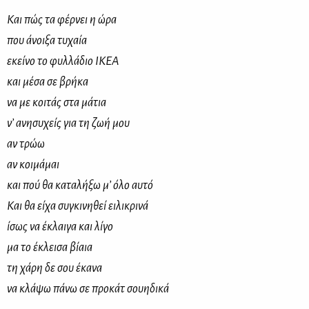
Και πώς τα φέρνει η ώρα
που άνοιξα τυχαία
εκείνο το φυλλάδιο ΙΚΕΑ
και μέσα σε βρήκα
να με κοιτάς στα μάτια
ν’ ανησυχείς για τη ζωή μου
αν τρώω
αν κοιμάμαι
και πού θα καταλήξω μ’ όλο αυτό
Και θα είχα συγκινηθεί ειλικρινά
ίσως να έκλαιγα και λίγο
μα το έκλεισα βίαια
τη χάρη δε σου έκανα
να κλάψω πάνω σε προκάτ σουηδικά