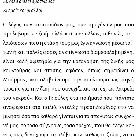
Εύκολα διαλέξαμε πλευρά
Κι εμείς και οι άλλοι
Ο λό­γος των παπ­πού­δων μας, των προ­γό­νων μας που
προ­λά­βα­με εν ζωή, αλ­λά και των άλ­λων, πι­θα­νώς πα­
λαιό­τε­ρων, που η στά­ση τους μας έγι­νε γνω­στή μέ­σω τρί­
των ή και πολ­λές φο­ρές ανε­πί­γνω­στα δια­με­σο­λα­βη­μέ­νη,
εί­ναι κα­λή αφε­τη­ρία για την κα­τα­νό­η­ση της δι­κής μας
κουλ­τού­ρας και στά­σης, εφό­σον, όπως ση­μειώ­νει ο
Μπέρ­μαν, «κα­τα­λα­βαί­νου­με την κουλ­τού­ρα ως πη­γή
τρο­φής για την ζωή που συ­νε­χί­ζε­ται, και όχι ως λα­τρεία
του νε­κρού». Και ο Γκιού­λος στα ποι­ή­μα­τά του, πά­ντο­τε
ανα­φέ­ρε­ται στο πα­λιό, εντε­λώς προ­ση­λω­μέ­νος στο να
μι­λή­σει όσο πιο κα­θα­ρά γί­νε­ται για το απο­λύ­τως σύγ­χρο­
νό μας, το τό­σο σύγ­χρο­νο, τό­σο τρέ­χον, που θα έλε­γε κα­
νείς πως δεν έχου­με προ­λά­βει καν, κα­θώς το ζού­με, να το