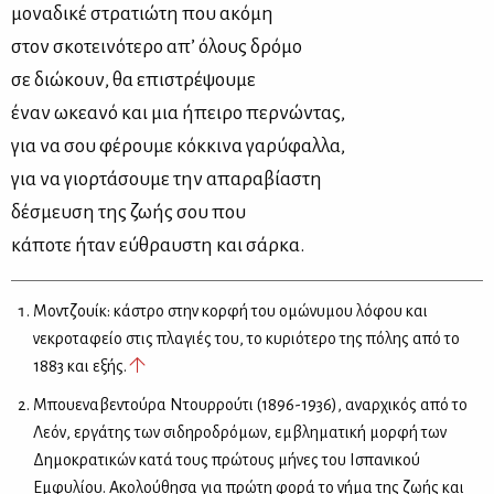
μο­να­δι­κέ στρα­τιώ­τη που ακό­μη
στον σκο­τει­νό­τε­ρο απ’ όλους δρό­μο
σε διώ­κουν, θα επι­στρέ­ψου­με
έναν ωκε­α­νό και μια ήπει­ρο περ­νώ­ντας,
για να σου φέ­ρου­με κόκ­κι­να γα­ρύ­φαλ­λα,
για να γιορ­τά­σου­με την απα­ρα­βί­α­στη
δέ­σμευ­ση της ζω­ής σου που
κά­πο­τε ήταν εύ­θραυ­στη και σάρ­κα.
Μοντζουίκ: κάστρο στην κορφή του ομώνυμου λόφου και
νεκροταφείο στις πλαγιές του, το κυριότερο της πόλης από το
1883 και εξής.
Μπουεναβεντούρα Ντουρρούτι (1896-1936), αναρχικός από το
Λεόν, εργάτης των σιδηροδρόμων, εμβληματική μορφή των
Δημοκρατικών κατά τους πρώτους μήνες του Ισπανικού
Εμφυλίου. Ακολούθησα για πρώτη φορά το νήμα της ζωής και