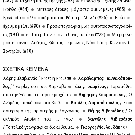
#82)
#83)
(
Τα χεί­λη πά­σης της γης (
«Προ­σκτή­σεις» της Λα­βί­νια
#84)
#85)
Γκρίν­λο (
Μη­τέ­ρες άτο­κες, μά­γισ­σες αμυ­νό­με­νες (
#86)
Ερω­διοί και άλ­λα ποι­ή­μα­τα του Ρό­μπερτ Μπλάι (
Εδώ που
#90)
έχου­με μεί­νει (
Προ­σω­πο­γρα­φία μιας αυ­το­προ­σω­πο­γρα­φί­
#91)
#28)
ας (
«Ο Πί­τερ Παν, κι αν πέ­θα­νε, πε­τά­ει» (
Μι­κρή κλί­
μα­κα: Γιάν­νης Δού­κας, Κώ­στας Πε­ρού­λης, Νί­να Ρά­πη, Κων­στα­ντία
#10)
Σω­τη­ρί­ου (
ΣΧΕΤΙΚΑ ΚΕΙΜΕΝΑ
Χά­ρης Βλα­βια­νός
/ Prost ή Proust!!!
Χα­ρά­λα­μπος Γιαν­να­κό­που­
λος
/ Ένα playroom στο Χάρ­κο­βο
Τά­κης Γραμ­μέ­νος
/ Πα­ρα­μύ­θια
από την Έδεσ­σα και την πε­ριο­χή της
Δη­μή­τρης Κο­σμό­που­λος
/ Ο
Αν­δρέ­ας Ταρ­κόφ­σκι στο Κί­ε­βο
Βα­σί­λης Λα­μπρό­που­λος
/ Στον
αστε­ρι­σμό της αρι­στε­ρής με­λαγ­χο­λί­ας
Θέ­μης Λι­βε­ριά­δης
/ Ο
σκλη­ρός Απρί­λης του ... 1967
Βαγ­γέ­λης Λι­βιε­ρά­τος
/ Tο τε­λι­κό γε­ω­γρα­φι­κό δια­κύ­βευ­μα;
Γιώρ­γος Μου­λου­δά­κης
/ Η