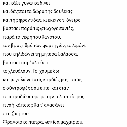
και κά­θε γυ­ναί­κα δί­νει
και δέ­χε­ται τα δώ­ρα της δου­λειάς
και της φρο­ντί­δας, κι εκεί­νο τ’ όνει­ρο
βα­στά­ει πα­ρά τις φτω­χο­γει­το­νιές,
πα­ρά τα νέ­φη του θα­νά­του,
τον βρυ­χηθ­μό των φορ­τη­γών, το λι­μά­νι
που κη­λι­δώ­νει τη μη­τέ­ρα θά­λασ­σα,
βα­στά­ει πα­ρ’ όλα όσα
το χλευά­ζουν. Το ’χου­με δω
και με­γα­λώ­νει στις καρ­διές μας, όπως
ο σύ­ντρο­φός σου εί­πε, και όταν
το πα­ρα­δώ­σου­με με την τε­λευ­ταία μας
πνοή κά­ποιος θα τ’ ανα­σά­νει
στη ζωή του.
Φραν­σί­σκο, πέ­τρα, λε­πί­δα μα­χαι­ριού,