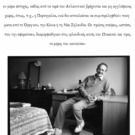
εν μέ­ρει άστο­χος, κα­θώς από τα νε­ρά του Ατλα­ντι­κού βρέ­χο­νται και μη αγ­γλό­φω­νες
χώ­ρες, όπως, π.χ., η Πορ­το­γα­λία, ενώ δεν απο­κλεί­ε­ται να συ­μπε­ρι­λη­φθούν ποι­ή­
μα­τα από το Όρε­γκον, την Κέ­νια ή τη Νέα Ζη­λαν­δία. Οι πρώ­τες σκέ­ψεις, ωστό­σο,
που την αφο­ρού­σαν, δια­μορ­φώ­θη­καν στις ιρ­λαν­δι­κές ακτές του Ωκε­α­νού και προς
το μέ­ρος του κοι­τού­σαν.