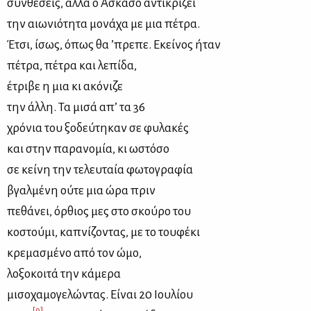
συν­θέ­σεις, αλ­λά ο Ασκά­σο αντι­κρί­ζει
την αιω­νιό­τη­τα μο­νά­χα με μια πέ­τρα.
Έτσι, ίσως, όπως θα ’πρε­πε. Εκεί­νος ήταν
πέ­τρα, πέ­τρα και λε­πί­δα,
έτρι­βε η μια κι ακό­νι­ζε
την άλ­λη. Τα μι­σά απ’ τα 36
χρό­νια του ξο­δεύ­τη­καν σε φυ­λα­κές
και στην πα­ρα­νο­μία, κι ωστό­σο
σε κεί­νη την τε­λευ­ταία φω­το­γρα­φία
βγαλ­μέ­νη ού­τε μια ώρα πριν
πε­θά­νει, όρ­θιος μες στο σκού­ρο του
κο­στού­μι, κα­πνί­ζο­ντας, με το του­φέ­κι
κρε­μα­σμέ­νο από τον ώμο,
λο­ξο­κοι­τά την κά­με­ρα
μι­σο­χα­μο­γε­λώ­ντας. Εί­ναι 20 Ιου­λί­ου
[9]