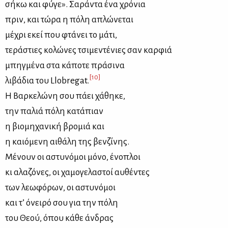
σή­κω και φύ­γε». Σα­ρά­ντα ένα χρό­νια
πριν, και τώ­ρα η πό­λη απλώ­νε­ται
μέ­χρι εκεί που φτά­νει το μά­τι,
τε­ρά­στιες κο­λώ­νες τσι­με­ντέ­νιες σαν καρ­φιά
μπηγ­μέ­να στα κά­πο­τε πρά­σι­να
[10]
λι­βά­δια του Llobregat.
Η Βαρ­κε­λώ­νη σου πά­ει χά­θη­κε,
την πα­λιά πό­λη κα­τά­πιαν
η βιο­μη­χα­νι­κή βρο­μιά και
η καιό­με­νη αι­θά­λη της βεν­ζί­νης.
Μέ­νουν οι αστυ­νό­μοι μό­νο, ένο­πλοι
κι αλα­ζό­νες, οι χα­μο­γε­λα­στοί αυ­θέ­ντες
των λε­ω­φό­ρων, οι αστυ­νό­μοι
και τ’ όνει­ρό σου για την πό­λη
του Θε­ού, όπου κά­θε άν­δρας