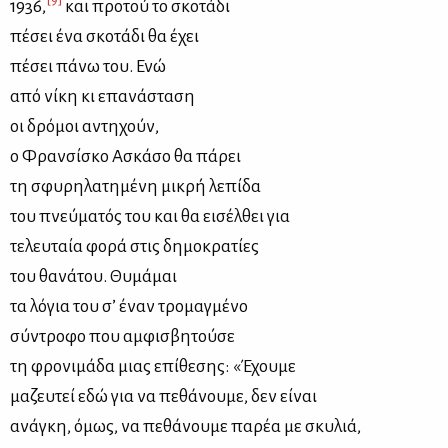
1936,
και προ­τού το σκο­τά­δι
πέ­σει ένα σκο­τά­δι θα έχει
πέ­σει πά­νω του. Ενώ
από νί­κη κι επα­νά­στα­ση
οι δρό­μοι αντη­χούν,
ο Φραν­σί­σκο Ασκά­σο θα πά­ρει
τη σφυ­ρη­λα­τη­μέ­νη μι­κρή λε­πί­δα
του πνεύ­μα­τός του και θα ει­σέλ­θει για
τε­λευ­ταία φο­ρά στις δη­μο­κρα­τί­ες
του θα­νά­του. Θυ­μά­μαι
τα λό­για του σ’ έναν τρο­μαγ­μέ­νο
σύ­ντρο­φο που αμ­φι­σβη­τού­σε
τη φρο­νι­μά­δα μιας επί­θε­σης: «Έχου­με
μα­ζευ­τεί εδώ για να πε­θά­νου­με, δεν εί­ναι
ανά­γκη, όμως, να πε­θά­νου­με πα­ρέα με σκυ­λιά,