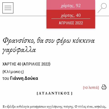
χάρτης
, 92
ηλεκτρονικό περιοδικό
χάρτης
, 40
ΑΥΓΟΥΣΤΟΣ 2026
ΑΠΡΙΛΙΟΣ 2022
Φρανσίσκο, θα σου φέρω κόκκινα
γαρύφαλλα
ΧΑΡΤΗΣ
40
{ΑΠΡΙΛΙΟΣ 2022}
{
Κλίμακες
}
του
Γιάννη Δούκα
{10 λεπτά}
[ Α Τ Λ Α Ν Τ Ι Κ Ο Σ ]
Εν εξε­λί­ξει αν­θο­λο­γία με­τα­φρά­σε­ων αγ­γλό­φω­νης ποί­η­σης. Ο τί­τλος εί­ναι, ασφα­λώς,