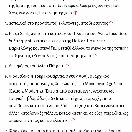
της δράσης του μέσα από
Το σύντομο καλοκαίρι της αναρχίας
του
Χανς Μάγκνους Εντσενσμπέργκερ.
(ισπανικά στο πρωτότυπο) εκλιπόντες, αποβιώσαντες
Plaça Sant Jaume στα καταλανικά, Πλατεία του Αγίου Ιακώβου,
δηλαδή∙ βρίσκεται στο κέντρο της Παλιάς Πόλης της
Βαρκελώνης και στεγάζει, μεταξύ άλλων, το Μέγαρο της τοπικής
κυβέρνησης (Ζενεραλιτάτ) και το Δημαρχείο.
Λεωφόρος του Αγίου Πέτρου.
Φρανσίσκο Φερέρ Γκουάρντια (1859-1909), αναρχικός
στοχαστής, παιδαγωγός θεμελιωτής του Μοντέρνου Σχολείου
(Escuela Moderna). Έπειτα από εκτεταμένες, γνωστές ως
Τραγική Εβδομάδα (la Setmana Tràgica), ταραχές, που
συνέβησαν κατά τα τέλη Ιουλίου του 1909 στη Βαρκελώνη και σε
άλλες καταλανικές πόλεις, καταδικάστηκε, σε δίκη-παρωδία, ως
υποκινητής τους και εκτελέστηκε.
Φρανσίσκο Ασκάσο (1901-1936), ξυλουργός, στενός φίλος του