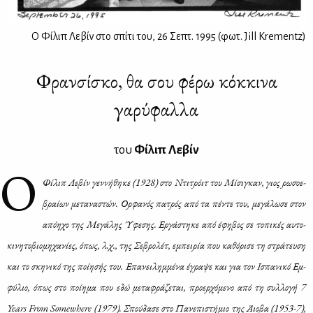
Ο Φίλιπ Λεβίν στο σπίτι του, 26 Σεπτ. 1995 (φωτ. Jill Krementz)
Φρανσίσκο, θα σου φέρω κόκκινα
γαρύφαλλα
του
Φί­λιπ Λε­βίν
Ο
Φί­λιπ Λε­βίν γεν­νή­θη­κε (1928) στο Ντι­τρόιτ του Μί­σι­γκαν, γιος ρω­σο­ε­
βραί­ων με­τα­να­στών. Ορ­φα­νός πα­τρός από τα πέ­ντε του, με­γά­λω­σε στον
από­η­χο της Με­γά­λης Ύφε­σης. Ερ­γά­στη­κε από έφη­βος σε το­πι­κές αυ­το­
κι­νη­το­βιο­μη­χα­νί­ες, όπως, λ.χ., της Σε­βρο­λέτ, εμπει­ρία που κα­θό­ρι­σε τη στρά­τευ­ση
και το σκη­νι­κό της ποί­η­σής του. Επα­νει­λημ­μέ­να έγρα­ψε και για τον Ισπα­νι­κό Εμ­
φύ­λιο, όπως στο ποί­η­μα που εδώ με­τα­φρά­ζε­ται, προ­ερ­χό­με­νο από τη συλ­λο­γή 7
Years From Somewhere (1979). Σπού­δα­σε στο Πα­νε­πι­στή­μιο της Άιο­βα (1953-7),