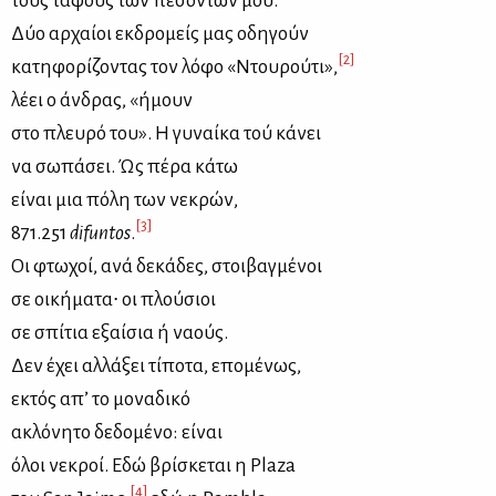
τους τά­φους των πε­σό­ντων μου.
Δύο αρ­χαί­οι εκ­δρο­μείς μας οδη­γούν
[2]
κα­τη­φο­ρί­ζο­ντας τον λό­φο «Ντου­ρού­τι»,
λέ­ει ο άν­δρας, «ήμουν
στο πλευ­ρό του». Η γυ­ναί­κα τού κά­νει
να σω­πά­σει. Ώς πέ­ρα κά­τω
εί­ναι μια πό­λη των νε­κρών,
[3]
871.251
difuntos
.
Οι φτω­χοί, ανά δε­κά­δες, στοι­βαγ­μέ­νοι
σε οι­κή­μα­τα∙ οι πλού­σιοι
σε σπί­τια εξαί­σια ή να­ούς.
Δεν έχει αλ­λά­ξει τί­πο­τα, επο­μέ­νως,
εκτός απ’ το μο­να­δι­κό
ακλό­νη­το δε­δο­μέ­νο: εί­ναι
όλοι νε­κροί. Εδώ βρί­σκε­ται η Plaza
[4]