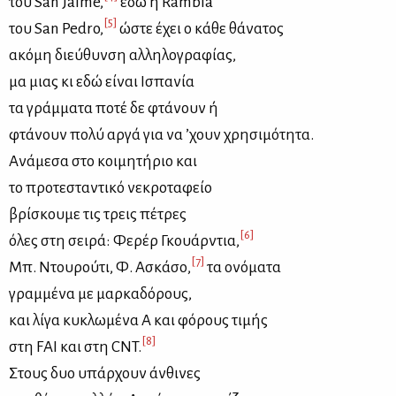
του San Jaime,
εδώ η Rambla
[5]
του San Pedro,
ώστε έχει ο κά­θε θά­να­τος
ακό­μη διεύ­θυν­ση αλ­λη­λο­γρα­φί­ας,
μα μιας κι εδώ εί­ναι Ισπα­νία
τα γράμ­μα­τα πο­τέ δε φτά­νουν ή
φτά­νουν πο­λύ αρ­γά για να ’χουν χρη­σι­μό­τη­τα.
Ανά­με­σα στο κοι­μη­τή­ριο και
το προ­τε­στα­ντι­κό νε­κρο­τα­φείο
βρί­σκου­με τις τρεις πέ­τρες
[6]
όλες στη σει­ρά: Φε­ρέρ Γκουάρ­ντια,
[7]
Μπ. Ντου­ρού­τι, Φ. Ασκά­σο,
τα ονό­μα­τα
γραμ­μέ­να με μαρ­κα­δό­ρους,
και λί­γα κυ­κλω­μέ­να Α και φό­ρους τι­μής
[8]
στη FAI και στη CNT.
Στους δυο υπάρ­χουν άν­θι­νες