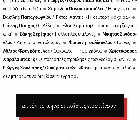
ζωή στις εκ­πτώ­σεις
Γιώρ­γος-Ίκα­ρος Μπα­μπα­σά­κης
/ Η Ρό­ζα εί­
ναι Ρό­ζα εί­ναι Ρό­ζα
Χα­ρί­κλεια Πα­νου­τσο­πού­λου
/ Η συ­γκυ­ρία
Βα­σί­λης Πα­πα­γε­ωρ­γί­ου
/ Πέ­τερ Χά­ντ­κε, «Η δεύ­τε­ρη μά­χαι­ρα»
Γιάν­νης Πά­σχος
/ Ο Άλ­λος
Έλ­ση Σα­ρά­τση
/ Πα­ρα­στα­τι­κή ζω­γρα­
φι­κή
Σά­κης Σε­ρέ­φας
/ Πολ­λα­πλές επι­λο­γές
Νι­κή­τας Σι­νιό­σο­
γλου
/ Απο­προ­σα­να­το­λι­σμός
Φω­τει­νή Τσα­λί­κο­γλου
/ Γυ­μνές
Μίλ­τος Φρα­γκό­που­λος
/ Ου­κρα­νία — 100 χρό­νια
Χρι­στό­φο­ρος
Χα­ρα­λα­μπά­κης
/ Οι πολ­λα­πλές προ­κλή­σεις των νε­ο­λο­γι­σμών, Δ'
Γιώρ­γος Χου­λιά­ρας
/ Ου(κ)ρά­νιο τό­ξο: «Κα­νείς με τον οποίο μι­λού­σα
δεν μπο­ρού­σε να δια­βά­σει τι έγρα­φα»
αυτόν το μήνα οι εκδότες προτείνουν: