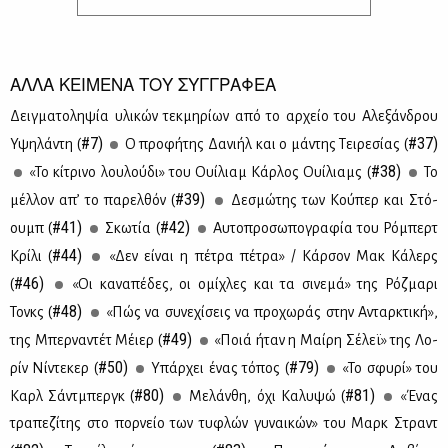
ΑΛΛΑ ΚΕΙΜΕΝΑ ΤΟΥ ΣΥΓΓΡΑΦΕΑ
Δειγ­μα­το­λη­ψία υλι­κών τεκ­μη­ρί­ων από το αρ­χείο του Αλε­ξάν­δρου
#7)
#37)
Υψη­λά­ντη (
Ο προ­φή­της Δα­νι­ήλ και ο μά­ντης Τει­ρε­σί­ας (
#38)
«Το κί­τρι­νο λου­λού­δι» του Ουί­λιαμ Κάρ­λος Ουί­λιαμς (
Το
#39)
μέλ­λον απ’ το πα­ρελ­θόν (
Δε­σμώ­της των Κού­περ και Στό­
#41)
#42)
ουμπ (
Σκω­τία (
Αυ­το­προ­σω­πο­γρα­φία του Ρό­μπερτ
#44)
Κρί­λι (
«Δεν εί­ναι η πέ­τρα πέ­τρα» / Κάρ­σον Μακ Κά­λερς
#46)
(
«Οι κα­να­πέ­δες, οι ομί­χλες και τα σι­νε­μά» της Ρόζ­μα­ρι
#48)
Τονκς (
«Πώς να συ­νε­χί­σεις να προ­χω­ράς στην Ανταρ­κτι­κή»,
#49)
της Μπερ­να­ντέτ Μέιερ (
«Ποιά ήταν η Μαί­ρη Σέ­λεϊ» της Λο­
#50)
#79)
ρίν Νί­ντε­κερ (
Υπάρ­χει ένας τό­πος (
«Το σφυ­ρί» του
#80)
#81)
Καρλ Σάντ­μπεργκ (
Με­λάν­θη, όχι Κα­λυ­ψώ (
«Ένας
τρα­πε­ζί­της στο πορ­νείο των τυ­φλών γυ­ναι­κών» του Μαρκ Στραντ