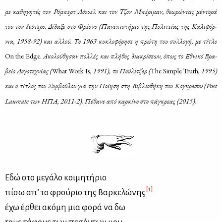
με κα­θη­γη­τές τον Ρό­μπερτ Λό­ου­ελ και τον Τζον Μπέ­ρι­μαν, θε­ω­ρώ­ντας μέ­ντο­ρά
του τον δεύ­τε­ρο. Δί­δα­ξε στο Φρέσ­νο (Πα­νε­πι­στή­μιο της Πο­λι­τεί­ας της Κα­λι­φόρ­
νια, 1958-92) και αλ­λού. Το 1963 κυ­κλο­φό­ρη­σε η πρώ­τη του συλ­λο­γή, με τί­τλο
On the Edge.
Ακο­λού­θη­σαν πολ­λές και πλή­θος δια­κρί­σε­ων, όπως το Εθνι­κό Βρα­
βείο Λο­γο­τε­χνί­ας (
What Work Is
, 1991), το Πού­λι­τζερ (
The Simple Truth
, 1995)
και ο τί­τλος του Συμ­βού­λου για την Ποί­η­ση στη Βι­βλιο­θή­κη του Κο­γκρέ­σου (Poet
Laureate των ΗΠΑ, 2011-2). Πέ­θα­νε από καρ­κί­νο στο πά­γκρε­ας (2015).
Εδώ στο με­γά­λο κοι­μη­τή­ριο
[1]
πί­σω απ’ το φρού­ριο της Βαρ­κε­λώ­νης
έχω έρ­θει ακό­μη μια φο­ρά να δω