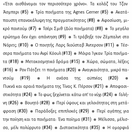
«Έτσι αι­σθά­νο­μαι τον πε­ρισ­σό­τε­ρο χρό­νο». Τα κο­λάζ του Τζον
#5)
#5)
Άσμπε­ρι (
Τρία ποι­ή­μα­τα της Agnes Gerner (
Ακα­τά­
#8)
παυ­στη επα­να­κά­λυ­ψη της πραγ­μα­τι­κό­τη­τας (
Αφο­σί­ω­ση, μι­
#7)
#8)
κρό πα­ντούμ (
Τσέ­ρι Σμιθ (Δύο ποι­ή­μα­τα) (
Το με­γά­λο
#9)
ερώ­τη­μα δεν έχει απά­ντη­ση (
Τι τρά­βη­ξε τον Ζέ­μπαλντ στο
#10)
#11)
Νό­ριτς; (
Ο ποι­η­τής Λαρς Γκού­σταβ Άντερ­σον (
Τέσ­
#13)
σε­ρα ποι­ή­μα­τα του Aν­ρί Κό­ουλ (
Μόι­ρα Ίγκαν: Τρία ποι­ή­μα­
#18)
#15)
τα (
Με­τα­κο­σμη­τι­κό δρά­μα (
Χώ­ρα, σώ­μα­τα, λέ­ξεις
#16)
#20)
(
Ρον Πά­τζετ: 11 ποι­ή­μα­τα (
Ανα­γκαιό­τη­τα, μι­κρό πα­
#19)
#20)
ντούμ (
Η ανά­σα της αϋ­πνί­ας (
#21)
Πυ­κνά και αραιά ποι­ή­μα­τα της Τί­νας Κ. Πέρ­σον (
Απο­φα­σι­
#24)
#24)
στι­κό­τη­τα (
Το φως ξε­χύ­νε­ται κά­τω απ’ το νύ­χι (
Γα­λή­
#26)
#28)
νη (
Βου­η­τό (
Πε­ρί ύψους και γε­λοιό­τη­τας στη με­τά­
#30)
#29)
φρα­ση (
Πα­ρά­δο­ξες επι­πλο­κές (
Πε­ρί αγά­πης για
#31)
την ποί­η­ση και τα ποι­ή­μα­τα: Ένα ποί­η­μα (
Μέ­λισ­σα, μέ­λισ­
#34)
#35)
σα, μέ­λι πο­λύρ­ρυ­το (
Δι­στα­κτι­κό­τη­τα (
Η ομορ­φιά