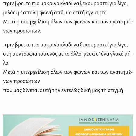
πριν βρει το πιο μα­κρι­νό κλα­δί να ξε­κου­ρα­στεί για λί­γο,
μι­λά­ει μ’ απα­λή φω­νή από μια απτή εγ­γύ­τη­τα.
Με­τά η υπερ­χεί­λι­ση όλων των φω­νών και των αγα­πη­μέ­
νων προ­σώ­πων,
πριν βρει το πιο μα­κρι­νό κλα­δί να ξε­κου­ρα­στεί για λί­γο,
στη συ­ντρο­φιά του ενός με το άλ­λο, μέ­σα σ’ ένα γλυ­κό μή­
λο.
Με­τά η υπερ­χεί­λι­ση όλων των φω­νών και των αγα­πη­μέ­
νων προ­σώ­πων
που μας δί­νε­ται αυ­τή την εντε­λώς δι­κή μας τη στιγ­μή.