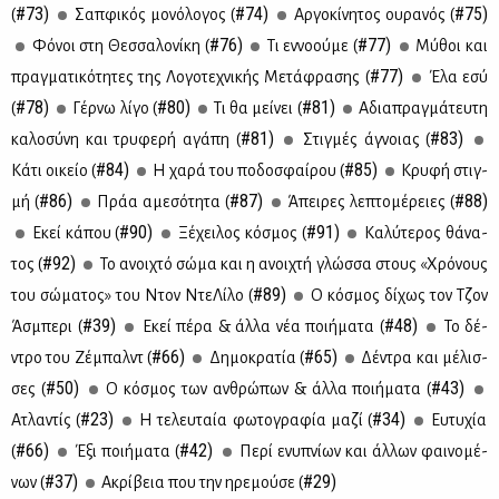
#73)
#74)
#75)
(
Σαπ­φι­κός μο­νό­λο­γος (
Αρ­γο­κί­νη­τος ου­ρα­νός (
#76)
#77)
Φό­νοι στη Θεσ­σα­λο­νί­κη (
Τι εν­νο­ού­με (
Μύ­θοι και
#77)
πραγ­μα­τι­κό­τη­τες της Λο­γο­τε­χνι­κής Με­τά­φρα­σης (
Έλα εσύ
#78)
#80)
#81)
(
Γέρ­νω λί­γο (
Τι θα μεί­νει (
Αδια­πραγ­μά­τευ­τη
#81)
#83)
κα­λο­σύ­νη και τρυ­φε­ρή αγά­πη (
Στιγ­μές άγνοιας (
#84)
#85)
Κά­τι οι­κείο (
Η χα­ρά του πο­δο­σφαί­ρου (
Κρυ­φή στιγ­
#86)
#87)
#88)
μή (
Πράα αμε­σό­τη­τα (
Άπει­ρες λε­πτο­μέ­ρειες (
#90)
#91)
Εκεί κά­που (
Ξέ­χει­λος κό­σμος (
Κα­λύ­τε­ρος θά­να­
#92)
τος (
Το ανοι­χτό σώ­μα και η ανοι­χτή γλώσ­σα στους «Χρό­νους
#89)
του σώ­μα­τος» του Ντον Ντε­Λί­λο (
Ο κό­σμος δί­χως τον Τζον
#39)
#48)
Άσμπε­ρι (
Εκεί πέ­ρα & άλ­λα νέα ποι­ή­μα­τα (
Το δέ­
#66)
#65)
ντρο του Ζέ­μπαλντ (
Δη­μο­κρα­τία (
Δέ­ντρα και μέ­λισ­
#50)
#43)
σες (
Ο κό­σμος των αν­θρώ­πων & άλ­λα ποι­ή­μα­τα (
#23)
#34)
Aτλα­ντίς (
Η τε­λευ­ταία φω­το­γρα­φία μα­ζί (
Ευ­τυ­χία
#66)
#42)
(
Έξι ποι­ή­μα­τα (
Πε­ρί ενυ­πνί­ων και άλ­λων φαι­νο­μέ­
#37)
#29)
νων (
Ακρί­βεια που την ηρε­μού­σε (