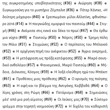
#36)
#38)
της συ­γκρα­τη­μέ­νης υπο­βλη­τι­κό­τη­τας (
Αιώ­ρη­ση (
#36)
Ευ­γνω­μο­σύ­νη για το μυ­στή­ριο Ζέ­μπαλντ (
Πέ­τερ Χά­ντ­κε, «Η
#40)
δεύ­τε­ρη μά­χαι­ρα» (
Ερει­πω­μέ­νοι μύ­λοι Αλ­λα­τί­νη, φθι­νό­πω­
#14)
#44)
ρο 2016 (
Η παι­γνιώ­δης ομορ­φιά του πα­ντούμ (
Στιγ­
#46)
#47)
μή (
Ανά­με­σα στις εν­νιά και δέ­κα το πρωί (
Θα έρ­θω
#49)
#50)
#50)
μια νύ­χτα (
Πα­ντούμ (
Νό­ριτς (
Έρη­μη πό­λη
#51)
#52)
τον Μάιο (
Στιγ­μώ­νες (
Ο πε­ρί­πα­τος του Μπλαν­σό
#52)
#52)
(
Η αρ­χέ­γο­νη πη­γή του ανέ­φι­κτου (
Άγρια ανε­ρη­μιά,
#53)
#55)
(
Η με­τά­φρα­ση ως πρά­ξη κα­τά­φα­σης (
Μι­κρό σου­η­
#57)
#60)
δι­κό αν­θο­λό­γιο (
Φαι­νο­με­νι­κά, Μι­κρό Πα­ντούμ (
Μή­
#59)
δεια, Διό­νυ­σος, Κό­σμος (
Η λο­ξά ελεύ­θε­ρη ηχώ του Μπέ­κετ
#61)
#62)
(
Προ­θέ­σεις μιας πρό­θε­σης (
Ο ορι­σμός της ποί­η­σης
#63)
#64)
(
Η αφή και το βλέμ­μα της Αντι­γό­νης Καβ­βα­θά (
Ο
#66)
#68)
λί­γος χρό­νος στη Ρώ­μη (
Πε­τά­ρι­σμα (
Ση­μειώ­σεις
#69)
#70)
μέ­σ’ από μια ροή αί­μα­τος (
Οι λεύ­κες μας (
Σύ­ντο­μο
#72)
γράμ­μα στην τε­χνη­τή νοη­μο­σύ­νη (
Η δι­χά­λα του κα­θα­ρι­στή