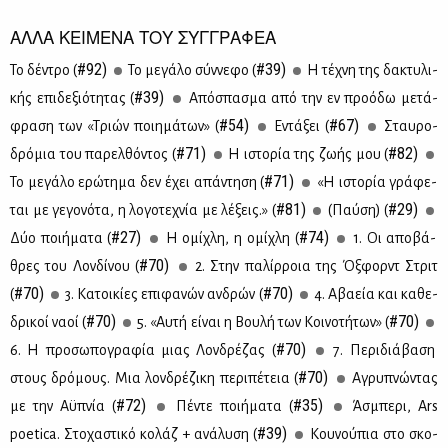
ΑΛΛΑ ΚΕΙΜΕΝΑ ΤΟΥ ΣΥΓΓΡΑΦΕΑ
#92)
#39)
Το δέ­ντρο (
Το με­γά­λο σύν­νε­φο (
Η τέ­χνη της δα­κτυ­λι­
#39)
κής επι­δε­ξιό­τη­τας (
Από­σπα­σμα από την εν προ­ό­δω με­τά­
#54)
#67)
φρα­ση των «Τριών ποι­η­μά­των» (
Εντά­ξει (
Σταυ­ρο­
#71)
#82)
δρό­μια του πα­ρελ­θό­ντος (
Η ιστο­ρία της ζω­ής μου (
#71)
Το με­γά­λο ερώ­τη­μα δεν έχει απά­ντη­ση (
«Η ιστο­ρία γρά­φε­
#81)
#29)
ται με γε­γο­νό­τα, η λο­γο­τε­χνία με λέ­ξεις.» (
(Παύ­ση) (
#27)
#74)
Δύο ποι­ή­μα­τα (
Η ομί­χλη, η ομί­χλη (
1. Οι απο­βά­
#70)
θρες του Λον­δί­νου (
2. Στην πα­λίρ­ροια της Όξ­φορντ Στριτ
#70)
#70)
(
3. Κα­τοι­κί­ες επι­φα­νών αν­δρών (
4. Αβα­εία και κα­θε­
#70)
#70)
δρι­κοί να­οί (
5. «Αυ­τή εί­ναι η Βου­λή των Κοι­νο­τή­των» (
#70)
6. Η προ­σω­πο­γρα­φία μιας Λον­δρέ­ζας (
7. Πε­ρι­διά­βα­ση
#70)
στους δρό­μους. Μια λον­δρέ­ζι­κη πε­ρι­πέ­τεια (
Αγρυ­πνώ­ντας
#72)
#35)
με την Αϋ­πνία (
Πέ­ντε ποι­ή­μα­τα (
Άσμπε­ρι, Ars
#39)
poetica. Στο­χα­στι­κό κο­λάζ + ανά­λυ­ση (
Κου­νού­πια στο σκο­