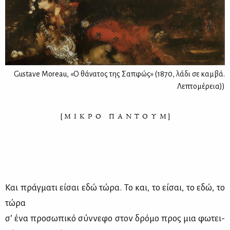
Gustave Moreau, «Ο θάνατος της Σαπφώς» (1870, λάδι σε καμβά.
Λεπτομέρεια))
[ Μ Ι Κ Ρ Ο Π Α Ν Τ Ο Υ Μ ]
Και πράγ­μα­τι εί­σαι εδώ τώ­ρα. Το και, το εί­σαι, το εδώ, το
τώ­ρα
σ’ ένα προ­σω­πι­κό σύν­νε­φο στον δρό­μο προς μια φω­τει­