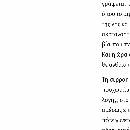
γρά­φε­ται σ
όπου το αί­μ
της γης και
ακα­τα­νό­η
βία που πε­
Και η ώρα αυ
θε άν­θρω­πο
Τη συρ­ροή τ
προ­χω­ρά­μ
λο­γής, στο
αμέ­σως επό
πό­τε χύ­νε­