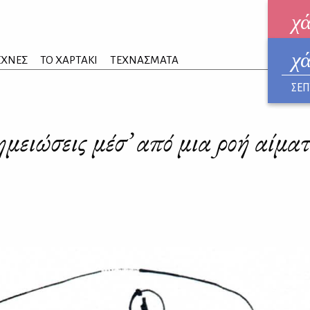
χ
χ
ηλεκ
ΕΧΝΕΣ
ΤΟ ΧΑΡΤΑΚΙ
ΤΕΧΝΑΣΜΑΤΑ
ΑΥΓ
ΣΕΠ
μειώσεις μέσ’ από μια ροή αίμα