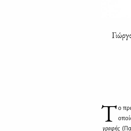
Γιώργ
Τ
ο πρώ
οποία
γρα­φής
(Πα­