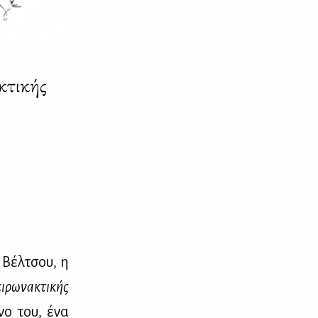
κτικής
 Βέλ­τσου, η
ι­ρω­να­κτι­κής
­νο του, ένα