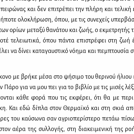
πει­ρώ­νας και δεν επι­τρέ­πει την πλή­ρη και τε­λι­κή ε
ή­πο­τε ολο­κλή­ρω­ση, όπου, με τις συ­νε­χείς υπερ­βά­
των ορί­ων με­τα­ξύ θα­νά­του και ζω­ής, ο εκ­με­τρη­τής 
πο­τέ τε­λειω­τι­κά, όπου πά­ντα επι­στρέ­φει στη ζω
ει να δί­νει κα­τα­γαυ­στι­κό νό­η­μα και πεμ­πτου­σία 
ο­νο με βρή­κε μέ­σα στο ψή­σι­μο του θε­ρι­νού ήλιου
ην Πά­ρο για να μου πει για το βι­βλίο με τις μι­σές λέ­
ί­νο­νται κά­θε φο­ρά που τις εκ­φέ­ρει, ότι θα με πε­ρι
ί­κη. Και εδώ δί­πλα στον Θερ­μαϊ­κό και στη σκιά απ
έ­ρες του καύ­σω­να σαν αγριο­πε­ρί­στε­ρο πε­τάω πί­
τον αέ­ρα της συλ­λο­γής, στη δια­κει­με­νι­κή της ρο