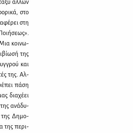
­τα­ξύ άλ­λων
ο­ρι­κά, στο
α­φέ­ρει στη
οι­ή­σε­ως».
«Μια κοι­νω­
­βί­ω­σή της
Συγ­γρού και
τές της. Αλ­
πρέ­πει πά­ση
ας δια­χέ­ει
 της ανά­δυ­
η της Δη­μο­
μα της πε­ρι­