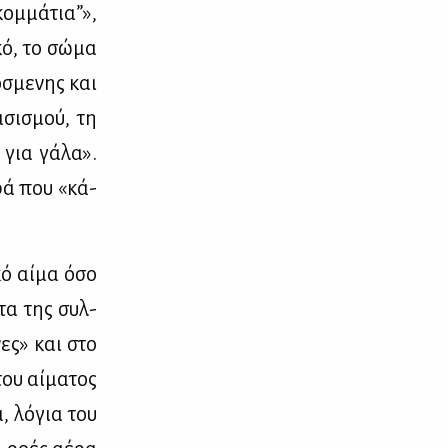
κομ­μά­τια”»,
­κό, το σώ­μα
­σμε­νης και
­σι­σμού, τη
 για γά­λα».
ο­ρά που «κά­
­κό αί­μα όσο
­τα της συλ­
νες» και στο
ου αί­μα­τος
α, λό­για του