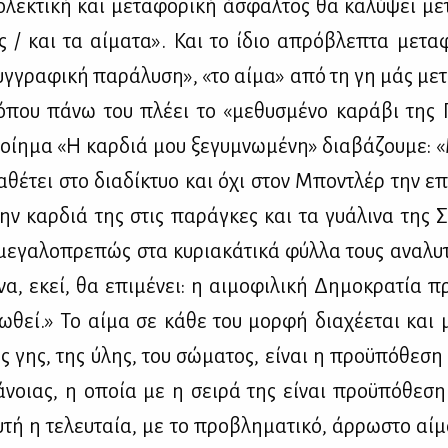
­λε­κτι­κή και με­τα­φο­ρι­κή άσφαλ­τος θα κα­λύ­ψει με
ς / και τα αί­μα­τα». Και το ίδιο απρό­βλε­πτα με­τα­φ
υγ­γρα­φι­κή πα­ρά­λυ­ση», «το αί­μα» από τη γη μάς με­τ
όπου πά­νω του πλέ­ει το «με­θυ­σμέ­νο κα­ρά­βι της Π
οί­η­μα «Η καρ­διά μου ξε­γυ­μνω­μέ­νη» δια­βά­ζου­με: 
­θέ­τει στο δια­δί­κτυο και όχι στον Μπο­ντλέρ την επι
την καρ­διά της στις πα­ρά­γκες και τα γυά­λι­να της 
με­γα­λο­πρε­πώς στα κυ­ρια­κά­τι­κά φύλ­λα τους ανα­λυ­
να, εκεί, θα επι­μέ­νει: η αι­μο­φι­λι­κή Δη­μο­κρα­τία 
ω­θεί.» Το αί­μα σε κά­θε του μορ­φή δια­χέ­ε­ται και μ
 γης, της ύλης, του σώ­μα­τος, εί­ναι η προ­ϋ­πό­θε­ση
­νοιας, η οποία με η σει­ρά της εί­ναι προ­ϋ­πό­θε­σ
υ­τή η τε­λευ­ταία, με το προ­βλη­μα­τι­κό, άρ­ρω­στο αί­