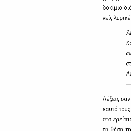
δο­κί­μιο δ
νείς λυ­ρι­κ
Άπ
Κά
ακ
στ
Λέ
― 
Λέ­ξεις σαν
εαυ­τό τους
στα ερεί­πια
τη θέ­ση τη