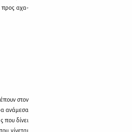
μα προς αχα­
ρέ­πουν στον
ρα ανά­με­σα
ής που δί­νει
ου γί­νε­ται