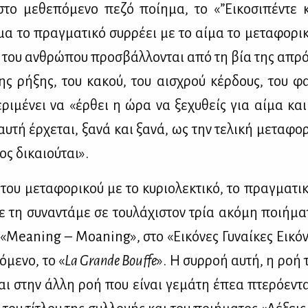
το με­θε­πό­με­νο πε­ζό ποί­η­μα, το «”Ει­κο­σι­πέ­ντε 
α το πραγ­μα­τι­κό συρ­ρέ­ει με το αί­μα το με­τα­φο­ρι
 του αν­θρώ­που προ­σβάλ­λο­νται από τη βία της απρό
­της ρή­ξης, του κα­κού, του αι­σχρού κέρ­δους, του φα
ρι­μέ­νει να «έρ­θει η ώρα να ξε­χυ­θείς για αί­μα και
­τή έρ­χε­ται, ξα­νά και ξα­νά, ως την τε­λι­κή με­τα­φ
ς δι­καιού­ται».
ου με­τα­φο­ρι­κού με το κυ­ριο­λε­κτι­κό, το πραγ­μα­τι
ε τη συ­να­ντά­με σε του­λά­χι­στον τρία ακό­μη ποι­ή­μα
 «Meaning – Moaning», στο «Ει­κό­νες Γυ­ναί­κες Ει­κό­
­με­νο, το «
La Grande Bouffe
». Η συρ­ροή αυ­τή, η ροή τ
ται στην άλ­λη ροή που εί­ναι γε­μά­τη έπεα πτε­ρό­ε­ντ