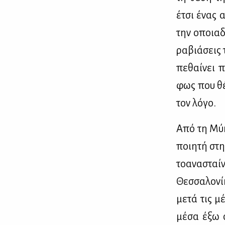
έτσι ένας α
την οποια­δ
ρα­βιά­σεις 
πε­θαί­νει 
φως που θέ­λ
τον λό­γο.
Από τη Μύ­κ
ποι­η­τή στ
το­α­να­στα
Θεσ­σα­λο­ν
με­τά τις μ
μέ­σα έξω σ