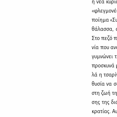
η νέα κυ­ριο
«φλεγ­μο­νέ
ποί­η­μα «Σ
θά­λασ­σα, 
Στο πε­ζό π
νία που ανα
γυ­μνώ­νει 
προ­σκυ­νά 
λά η τσα­ρί­
θυ­σία να σ
στη ζωή της
σης της διά
κρα­τί­ας. Α