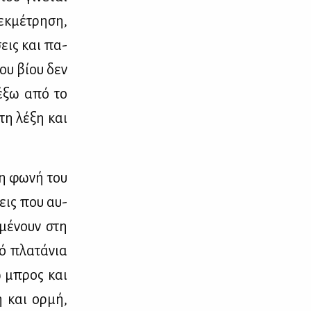
κ­μέ­τρη­ση,
σεις και πα­
του βί­ου δεν
ή έξω από το
στη λέ­ξη και
 η φω­νή του
ξεις που αυ­
­μέ­νουν στη
ό πλα­τά­νια
σω μπρος και
ή και ορ­μή,