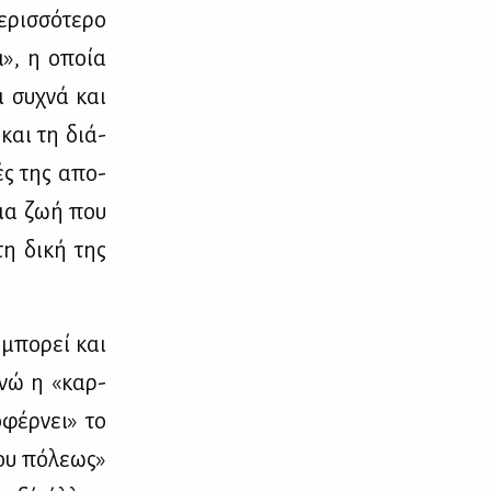
ρισ­σό­τε­ρο
μα», η οποία
ι συ­χνά και
 και τη διά­
κές της απο­
 μια ζωή που
τη δι­κή της
ό μπο­ρεί και
 ενώ η «καρ­
­φέρ­νει» το
ου πό­λε­ως»