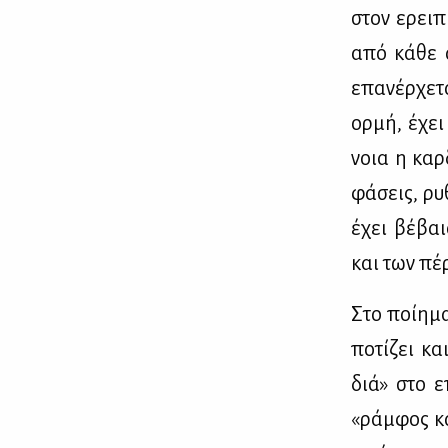
στον ερει­π
από κά­θε ά
επα­νέρ­χε­
ορ­μή, έχει
νοια η καρ­
φά­σεις, ρυ
έχει βέ­βαι
και των πέ­
Στο ποί­η­μα
πο­τί­ζει κ
διά» στο επ
«ράμ­φος κα