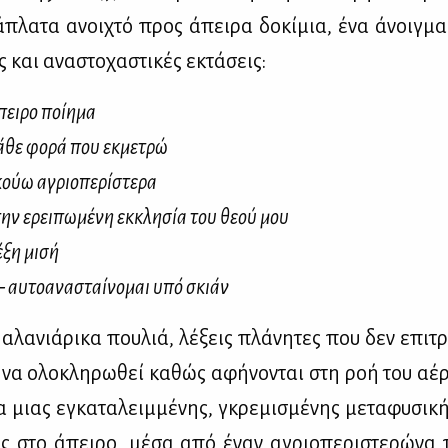
ιά­πλα­τα ανοι­χτό προς άπει­ρα δο­κί­μια, ένα άνοιγ­
ές και ανα­στο­χα­στι­κές εκτά­σεις:
ει­ρο ποί­η­μα
­θε φο­ρά που εκ­με­τρώ
ούω αγριο­πε­ρί­στε­ρα
ην ερει­πω­μέ­νη εκ­κλη­σία του θε­ού μου
­ξη μι­σή
αυ­το­α­να­σταί­νο­μαι υπό σκιάν
 αλα­νιά­ρι­κα που­λιά, λέ­ξεις πλά­νη­τες που δεν επι­τ
 να ολο­κλη­ρω­θεί κα­θώς αφή­νο­νται στη ροή του αέ­
 μιας εγκα­τα­λειμ­μέ­νης, γκρε­μι­σμέ­νης με­τα­φυ­σι­κ
ς στο άπει­ρο, μέ­σα από έναν αγριο­πε­ρι­στε­ρώ­να π