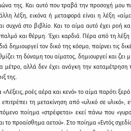
ιώ­να της. Και αυ­τό που τρα­βά την προ­σο­χή μου πε­
λ­λη λέ­ξη, ει­κό­να ή με­τα­φο­ρά εί­ναι η λέ­ξη «αί­
ται συ­χνά στο βι­βλίο. Και το αί­μα αυ­τό έχει ροή κα
 παλ­μό και θέρ­μη. Έχει καρ­διά. Πέ­ρα από τη λέ­ξη
διά δη­μιουρ­γεί τον δι­κό της κό­σμο, παίρ­νει τις δι­
θ­μί­ζει τη δύ­να­μη του αί­μα­τος, δη­μιουρ­γεί και ζει
α μέ­τρο, αλ­λά δεν έχει ανά­γκη την κα­τα­μέ­τρη­ση 
ριξ της.
 «Λέ­ξεις, ρο­ές αέ­ρα και κε­νό» το αί­μα πα­ρό­τι ξε­ρ
αι επι­τρέ­πει τη με­τα­κί­νη­ση από «υλι­κό σε υλι­κό»,
ό­με­νο ποί­η­μα «στρέ­φε­ται» εκεί πά­νω που «γυ­ρο
ι το προ­αί­σθη­μα αε­τού». Στο ποί­η­μα «Εντός σχε­δί­