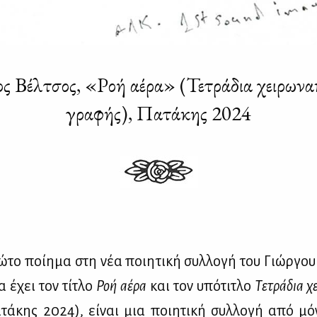
ος Βέλτσος, «Ροή αέρα» (Τετράδια χειρωνα
γραφής), Πατάκης 2024
­το ποί­η­μα στη νέα ποι­η­τι­κή συλ­λο­γή του Γιώρ­γου
 έχει τον τί­τλο
Ροή αέ­ρα
και τον υπό­τι­τλο
Τε­τρά­δια χε
τά­κης 2024), εί­ναι μια ποι­η­τι­κή συλ­λο­γή από μό