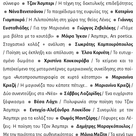
σύν­νε­φο
Τζον Άσμπε­ρι
/ Η τέ­χνη της δα­κτυ­λι­κής επι­δε­ξιό­τη­τας
Νέ­να Βε­νε­τσά­νου
/ Το παι­χνί­δι­σμα της ευ­φυ­ΐ­ας της
Κα­τε­ρί­να
Για­μπου­ρά
/ Η Λι­λι­πού­πο­λη στη χώ­ρα της θεί­ας Λέ­νας
Γιάν­νης
Ευ­στα­θιά­δης
/ Για την Μα­ρια­νί­να
Γιώρ­γος Ζε­βε­λά­κης
/ «Πά­με
μια βόλ­τα με το κου­τά­βι»
Μόι­ρα Ίγκαν
/ Άσμπε­ρι, Ars poetica.
Στο­χα­στι­κό κο­λάζ + ανά­λυ­ση
Σω­κρά­της Κα­μπου­ρό­που­λος
/ Ποί­η­ση ως έκ­πλη­ξη και από­λαυ­ση
Έλ­σα Κορ­νέ­τη
/ Το ευ­τυ­χι­
σμέ­νο δω­μά­τιο
Χρι­στί­να Κου­κου­ρά­βα
/ Το κεί­με­νο και το
(υπο)κεί­με­νο της με­τα­μο­ντέρ­νας αμε­ρι­κα­νι­κής συ­νεί­δη­σης στο ποί­
η­μα «Αυ­το­προ­σω­πο­γρα­φία σε κυρ­τό κά­το­πτρο»
Μα­ρια­νί­να
Κριε­ζή
/ Η μα­γιο­νέ­ζα που κά­πο­τε πέ­τυ­χε...
Μα­ρια­νί­να Κριε­ζή
/
Δύο συ­νε­ντεύ­ξεις στα «Νέα»
Σάβ­βας Λα­ζα­ρί­δης
/ Ένα ευ­χά­ρι­στο
ξάφ­νια­σμα
Βέ­σα Λά­χτι
/ Πο­λυ­φω­νία στην ποί­η­ση του Τζον
Άσμπε­ρι
Ευ­τυ­χία-Αλε­ξάν­δρα Λου­κί­δου
/ Συ­νο­μι­λία με τον
Άσμπε­ρι για τα κο­λάζ του
Θω­μάς Μαν­τζά­ρης
/ Γέ­φυ­ρες και Λέ­
ξεις: Η ποί­η­ση του Τζον Άσμπε­ρι
Δη­μή­τρης Μα­ρα­γκό­που­λος
/
Με την ποιό­τη­τα της αυ­θε­ντι­κό­τη­τας
Μά­νια Με­ζί­τη
/ Τα κε­νά των