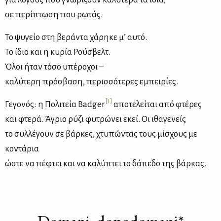
σε περίπτωση που ρωτάς.
Το ψυγείο στη βεράντα χάρηκε μ’ αυτό.
Το ίδιο και η κυρία Ρούσβελτ.
Όλοι ήταν τόσο υπέροχοι –
καλύτερη πρόσβαση, περισσότερες εμπειρίες.
[1]
Γεγονός: η Πολιτεία Badger
αποτελείται από φτέρες
και φτερά. Άγριο ρύζι φυτρώνει εκεί. Οι ιθαγενείς
το συλλέγουν σε βάρκες, χτυπώντας τους μίσχους με
κοντάρια
ώστε να πέφτει και να καλύπτει το δάπεδο της βάρκας.
Domani, dopodomani*