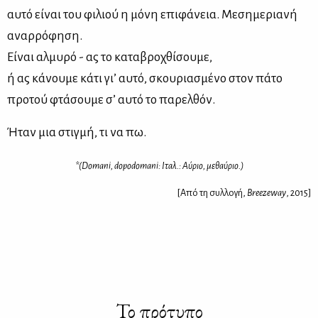
αυτό είναι του φιλιού η μόνη επιφάνεια. Μεσημεριανή
αναρρόφηση.
Είναι αλμυρό - ας το καταβροχθίσουμε,
ή ας κάνουμε κάτι γι’ αυτό, σκουριασμένο στον πάτο
προτού φτάσουμε σ’ αυτό το παρελθόν.
Ήταν μια στιγμή, τι να πω.
*(Domani, dopodomani: Ιταλ.: Αύ­ριο, με­θαύ­ριο.)
[Από τη συλλογή,
Breezeway
, 2015]
Το πρότυπο