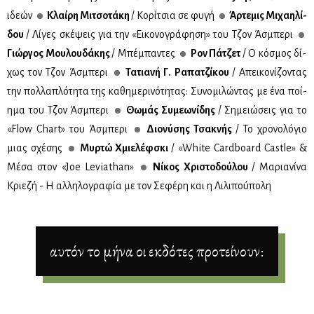
ιδε­ών
Κλαί­ρη Μι­τσο­τά­κη
/ Κο­ρί­τσια σε φυ­γή
Άρ­τε­μις Μι­χαη­λί­
δου
/ Λί­γες σκέ­ψεις για την «Ει­κο­νο­γρά­φη­ση» του Τζον Άσμπε­ρι
Γιώρ­γος Μου­λου­δά­κης
/ Μπέ­μπα­ντες
Ρον Πά­τζετ
/ Ο κό­σμος δί­
χως τον Τζον Άσμπε­ρι
Τα­τια­νή Γ. Ρα­πα­τζί­κου
/ Απει­κο­νί­ζο­ντας
την πολ­λα­πλό­τη­τα της κα­θη­με­ρι­νό­τη­τας: Συ­νο­μι­λώ­ντας με ένα ποί­
η­μα του Τζον Άσμπε­ρι
Θω­μάς Συ­με­ω­νί­δης
/ Ση­μειώ­σεις για το
«Flow Chart» του Άσμπε­ρι
Διο­νύ­σης Τσα­κνής
/ Το χρο­νο­λό­γιο
μιας σχέ­σης
Μυρ­τώ Χμιε­λέφ­σκι
/ «White Cardboard Castle» &
Mέ­σα στον «Joe Leviathan»
Νί­κος Χρι­στο­δού­λου
/ Μα­ρια­νί­να
Κριε­ζή - Η αλ­λη­λο­γρα­φία με τον Σε­φέ­ρη και η Λι­λι­πού­πο­λη
αυτόν το μήνα οι εκδότες προτείνουν: