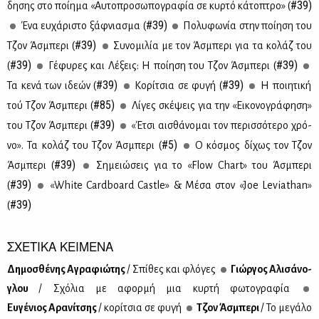
#39)
δη­σης στο ποί­η­μα «Αυ­το­προ­σω­πο­γρα­φία σε κυρ­τό κά­το­πτρο» (
#39)
Ένα ευ­χά­ρι­στο ξάφ­νια­σμα (
Πο­λυ­φω­νία στην ποί­η­ση του
#39)
Τζον Άσμπε­ρι (
Συ­νο­μι­λία με τον Άσμπε­ρι για τα κο­λάζ του
#39)
#39)
(
Γέ­φυ­ρες και Λέ­ξεις: Η ποί­η­ση του Τζον Άσμπε­ρι (
#39)
#39)
Τα κε­νά των ιδε­ών (
Κο­ρί­τσια σε φυ­γή (
Η ποι­η­τι­κή
#85)
τού Τζον Άσμπε­ρι (
Λί­γες σκέ­ψεις για την «Ει­κο­νο­γρά­φη­ση»
#39)
του Τζον Άσμπε­ρι (
«Έτσι αι­σθά­νο­μαι τον πε­ρισ­σό­τε­ρο χρό­
#5)
νο». Τα κο­λάζ του Τζον Άσμπε­ρι (
Ο κό­σμος δί­χως τον Τζον
#39)
Άσμπε­ρι (
Ση­μειώ­σεις για το «Flow Chart» του Άσμπε­ρι
#39)
(
«White Cardboard Castle» & Mέ­σα στον «Joe Leviathan»
#39)
(
ΣΧΕΤΙΚΑ ΚΕΙΜΕΝΑ
Δη­μο­σθέ­νης Αγρα­φιώ­της
/ Σπί­θες και φλό­γες
Γιώρ­γος Αλι­σά­νο­
γλου
/ Σχό­λια με αφορ­μή μια κυρ­τή φω­το­γρα­φία
Ευ­γέ­νιος Αρα­νί­τσης
/ κο­ρί­τσια σε φυ­γή
Τζον Άσμπε­ρι
/ Το με­γά­λο