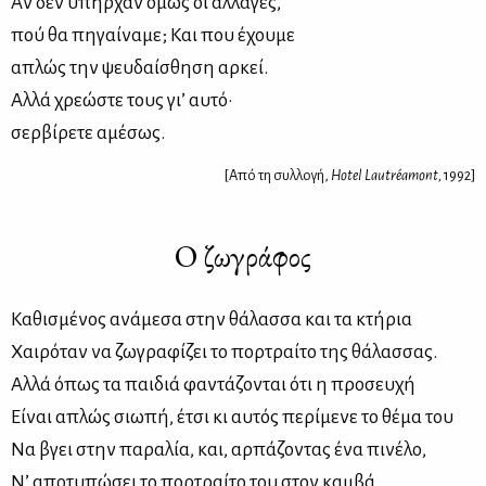
Αν δεν υπήρχαν όμως οι αλλαγές,
πού θα πηγαίναμε; Και που έχουμε
απλώς την ψευδαίσθηση αρκεί.
Αλλά χρεώστε τους γι’ αυτό·
σερβίρετε αμέσως.
[Από τη συλλογή,
Hotel Lautréamont,
1992]
Ο ζωγράφος
Καθισμένος ανάμεσα στην θάλασσα και τα κτήρια
Χαιρόταν να ζωγραφίζει το πορτραίτο της θάλασσας.
Αλλά όπως τα παιδιά φαντάζονται ότι η προσευχή
Είναι απλώς σιωπή, έτσι κι αυτός περίμενε το θέμα του
Να βγει στην παραλία, και, αρπάζοντας ένα πινέλο,
Ν’ αποτυπώσει το πορτραίτο του στον καμβά.