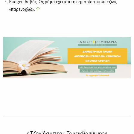
Badger: Ασβός. Ως ρήμα έχει και τη σημασία του «πιέζω»,
«παρενοχλώ».
Τζον Άσμπερι,
Το μεγάλο σύννεφο