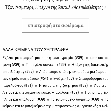
Τζον Άσμπερι,
Η τέχνη της δακτυλικής επιδεξιότητας
επιστροφή στο αφιέρωμα
ΑΛΛΑ ΚΕΙΜΕΝΑ ΤΟΥ ΣΥΓΓΡΑΦΕΑ
#39)
Σχό­λια με αφορ­μή μια κυρ­τή φω­το­γρα­φία (
κο­ρί­τσια σε
#39)
#39)
φυ­γή (
Το με­γά­λο σύν­νε­φο (
Η τέ­χνη της δα­κτυ­λι­κής
#39)
επι­δε­ξιό­τη­τας (
Από­σπα­σμα από την εν προ­ό­δω με­τά­φρα­ση
#54)
#67)
των «Τριών ποι­η­μά­των» (
Εντά­ξει (
Σταυ­ρο­δρό­μια του
#71)
#82)
πα­ρελ­θό­ντος (
Η ιστο­ρία της ζω­ής μου (
Άσμπε­ρι,
#39)
Ars poetica. Στο­χα­στι­κό κο­λάζ + ανά­λυ­ση (
Ποί­η­ση ως έκ­
#39)
#39)
πλη­ξη και από­λαυ­ση (
Το ευ­τυ­χι­σμέ­νο δω­μά­τιο (
Το
κεί­με­νο και το (υπο)κεί­με­νο της με­τα­μο­ντέρ­νας αμε­ρι­κα­νι­κής συ­νεί­