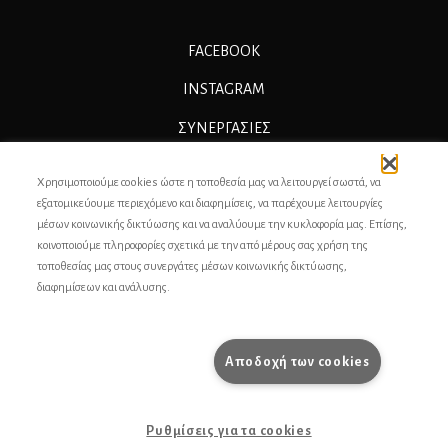
FACEBOOK
INSTAGRAM
ΣΥΝΕΡΓΑΣΊΕΣ
ΔΙΑΦΗΜΙΣΗ
Χρησιμοποιούμε cookies ώστε η τοποθεσία μας να λειτουργεί σωστά, να
ΕΠΙΚΟΙΝΩΝΙΑ
εξατομικεύουμε περιεχόμενο και διαφημίσεις, να παρέχουμε λειτουργίες
μέσων κοινωνικής δικτύωσης και να αναλύουμε την κυκλοφορία μας. Επίσης,
ΣΥΝΤΕΛΕΣΤΕΣ
κοινοποιούμε πληροφορίες σχετικά με την από μέρους σας χρήση της
τοποθεσίας μας στους συνεργάτες μέσων κοινωνικής δικτύωσης,
ΤΑΥΤΟΤΗΤΑ
διαφημίσεων και ανάλυσης.
ΠΡΟΣΩΠΙΚΆ ΔΕΔΟΜΈΝΑ
ΟΡΟΙ ΧΡΗΣΗΣ
Αποδοχή των cookies
pencilcase.gr
Ρυθμίσεις για τα cookies