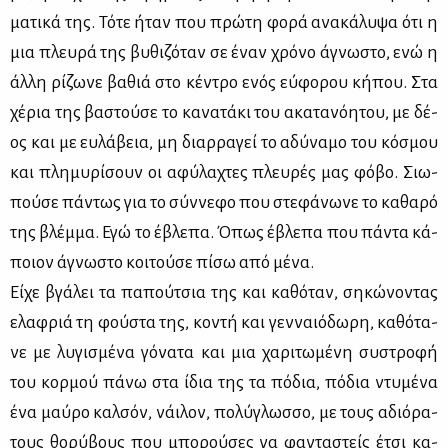
μα­τι­κά της. Τό­τε ήταν που πρώ­τη φο­ρά ανα­κά­λυ­ψα ότι η
μια πλευ­ρά της βυ­θι­ζό­ταν σε έναν χρό­νο άγνω­στο, ενώ η
άλ­λη ρί­ζω­νε βα­θιά στο κέ­ντρο ενός εύ­φο­ρου κή­που. Στα
χέ­ρια της βα­στού­σε το κα­να­τά­κι του ακα­τα­νό­η­του, με δέ­
ος και με ευ­λά­βεια, μη διαρ­ρα­γεί το αδύ­να­μο του κό­σμου
και πλη­μυ­ρί­σουν οι αφύ­λα­χτες πλευ­ρές μας φό­βο. Σιω­
πού­σε πά­ντως για το σύν­νε­φο που στε­φά­νω­νε το κα­θα­ρό
της βλέμ­μα. Εγώ το έβλε­πα. Όπως έβλε­πα που πά­ντα κά­
ποιον άγνω­στο κοι­τού­σε πί­σω από μέ­να.
Εί­χε βγά­λει τα πα­πού­τσια της και κα­θό­ταν, ση­κώ­νο­ντας
ελα­φριά τη φού­στα της, κο­ντή και γεν­ναιό­δω­ρη, κα­θό­τα­
νε με λυ­γι­σμέ­να γό­να­τα και μια χα­ρι­τω­μέ­νη συ­στρο­φή
του κορ­μού πά­νω στα ίδια της τα πό­δια, πό­δια ντυ­μέ­να
ένα μαύ­ρο καλ­σόν, νάι­λον, πο­λύ­γλωσ­σο, με τους αδιό­ρα­
τους θο­ρύ­βους που μπο­ρού­σες να φα­ντα­στείς έτσι κα­