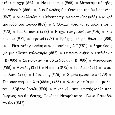
#64)
#65)
τέ­λος επο­χής (
Να εί­σαι εκεί (
Με­ρο­κα­μα­τιά­ρη­δες
#66)
δια­φθο­ρείς (
Δυο Ελ­λά­δες ή ο Θά­να­τος της Με­λισ­σάν­θης
#67)
#68)
(
Δυο Ελ­λά­δες ή Ο θά­να­τος της Με­λισ­σάν­θης (
Μι­κρό
#69)
τρα­γού­δι του τρύ­γου (
Ο Όσκαρ Γκί­λια και το τέ­λος επο­χής
#70)
#72)
#76)
(
Και λοι­πόν τι; (
Η ηχώ των γε­γο­νό­των (
E la
#71)
#73)
#80)
nave va (
Γε­ρα­νοί (
Βρά­χος, σί­δε­ρο, θά­λασ­σα (
#81)
Η Ρί­κα Δε­λη­γιαν­νά­κη στον ου­ρα­νό της ΑΙ* (
Ση­μειώ­σεις
#82)
για μια αθέ­α­τη κα­λο­και­ρία (
Σε ποιον ανή­κει ο Χα­τζι­δά­κις
#85)
#86)
(II) (
Σε ποιον ανή­κει ο Χα­τζι­δά­κις (III) (
Αγιο­γρα­φία
#88)
#74)
#75)
#91)
(
Άγ­γε­λος (
Η πέ­τρα (
Το πλοίο (
Το αε­
#77)
#78)
#79)
ρο­πλά­νο (
Πόρ­φυ­ρες (
Θε­ρι­νό ηλιο­στά­σιο (
#83)
Σε ποιον ανή­κει ο Χα­τζι­δά­κις (
Φω­το­γρα­φία με συμ­μα­θη­
#90)
τές, Σάβ­βα­το βρά­δυ (
Μι­κρή κλί­μα­κα: Κω­στής Μα­λού­τας,
Γιώρ­γος Μου­λου­δά­κης, Θα­νά­σης Νε­ο­φώ­τι­στος, Έλε­να Πα­πα­δο­
#42)
πού­λου (