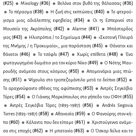
#25)
#36)
#36)
(
Mixology (
Βε­λό­να στον βυ­θό της θά­λασ­σας (
#38)
#40)
Το πέ­ρα­σμα (
Η ζωή στις εκ­πτώ­σεις (
Το φτε­ρού­
#34)
γι­σμα μιας αδιά­λει­πτης εφη­βεί­ας (
Οι 15 Εσπε­ρι­νοί στο
#42)
#41)
Μου­σείο της Ακρό­πο­λης (
Alarme (
Μπά­σταρ­δος
#43)
#44)
γιος (
Ηλιο­τρό­πια / το Ση­μεί­ω­μα (
«Σκο­τει­νή Πλευ­ρά
#45)
της Μνή­μης / η Προ­κυ­μαία»_ μια πα­ρά­στα­ση (
Θά­να­τοι και
#46)
#47)
#48)
θά­να­τοι (
Το τσό­φλι (
Χω­ρίς επί­θε­τα (
Ένα
#49)
φω­τα­γω­γη­μέ­νο δω­μά­τιο για τον κύ­ριο Νί­κο (
Ο Νό­της Μαυ­
#50)
ρου­δής ανά­με­σα στους κό­σμους (
Απο­μει­νά­ρια μιας πτώ­
#51)
#52)
σης (
Ψί­χου­λα στο τρα­πε­ζο­μά­ντι­λο με­τά το δεί­πνο (
#53)
Το αρα­χνο­ΰ­φα­ντο σθέ­νος της αφύ­πνι­σης (
Αντρές Σε­γκό­βια
#54)
#55)
Τό­ρες (
Ο Γιάν­νης Μαρ­κό­που­λος στο γή­πε­δο του ΟΦΗ (
#56)
Aντρές Σε­γκό­βια Τό­ρες (1893-1987) (
Andrés Segovia
#58)
#59)
Torres (1893-1987) (
Αθα­να­σία (
Ο Φα­νού­ρης στον κή­
#60)
#61)
πο (
Κά­λα­ντα που δεν εί­πα­με (
Χρι­στού­γεν­να ανά­με­
#62)
#63)
σα στις επο­χές (
Η μπα­τα­νία (
Ο Όσκαρ Γκί­λια και το