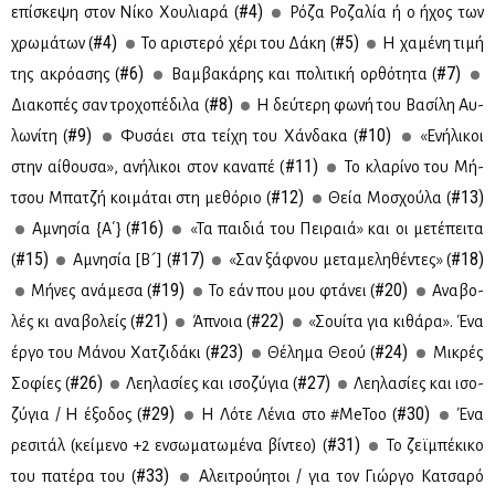
#4)
επί­σκε­ψη στον Νί­κο Χου­λια­ρά (
Ρό­ζα Ρο­ζα­λία ή ο ήχος των
#4)
#5)
χρω­μά­των (
Το αρι­στε­ρό χέ­ρι του Δά­κη (
H χα­μέ­νη τι­μή
#6)
#7)
της ακρό­α­σης (
Βαμ­βα­κά­ρης και πο­λι­τι­κή ορ­θό­τη­τα (
#8)
Δια­κο­πές σαν τρο­χο­πέ­δι­λα (
Η δεύ­τε­ρη φω­νή του Βα­σί­λη Αυ­
#9)
#10)
λω­νί­τη (
Φυ­σά­ει στα τεί­χη του Χάν­δα­κα (
«Ενή­λι­κοι
#11)
στην αί­θου­σα», ανή­λι­κοι στον κα­να­πέ (
Το κλα­ρί­νο του Μή­
#12)
#13)
τσου Μπα­τζή κοι­μά­ται στη με­θό­ριο (
Θεία Μο­σχού­λα (
#16)
Αμνη­σία {Α΄} (
«Τα παι­διά του Πει­ραιά» και οι με­τέ­πει­τα
#15)
#17)
#18)
(
Αμνη­σία [Β´] (
«Σαν ξάφ­νου με­τα­με­λη­θέ­ντες» (
#19)
#20)
Μή­νες ανά­με­σα (
Το εάν που μου φτά­νει (
Ανα­βο­
#21)
#22)
λές κι ανα­βο­λείς (
Άπνοια (
«Σουί­τα για κι­θά­ρα». Ένα
#23)
#24)
έρ­γο του Μά­νου Χα­τζι­δά­κι (
Θέ­λη­μα Θε­ού (
Μι­κρές
#26)
#27)
Σο­φί­ες (
Λε­η­λα­σί­ες και ισο­ζύ­για (
Λε­η­λα­σί­ες και ισο­
#29)
#30)
ζύ­για / H έξο­δος (
Η Λό­τε Λέ­νια στο #MeToo (
Ένα
#31)
ρε­σι­τάλ (κεί­με­νο +2 εν­σω­μα­τω­μέ­να βί­ντεο) (
Το ζεϊ­μπέ­κι­κο
#33)
του πα­τέ­ρα του (
Αλει­τρού­η­τοι / για τον Γιώρ­γο Κα­τσα­ρό