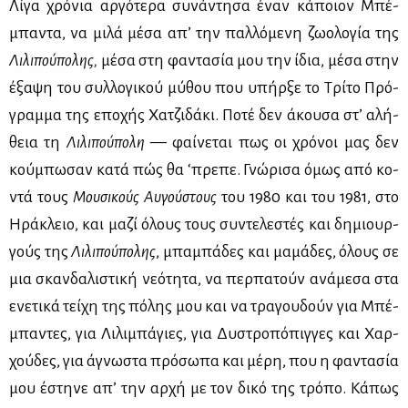
Λί­γα χρό­νια αρ­γό­τε­ρα συ­νά­ντη­σα έναν κά­ποιον Μπέ­
μπα­ντα, να μι­λά μέ­σα απ’ την παλ­λό­με­νη ζω­ο­λο­γία της
Λι­λι­πού­πο­λης,
μέ­σα στη φα­ντα­σία μου την ίδια, μέ­σα στην
έξα­ψη του συλ­λο­γι­κού μύ­θου που υπήρ­ξε το Τρί­το Πρό­
γραμ­μα της επο­χής Χα­τζι­δά­κι. Πο­τέ δεν άκου­σα στ’ αλή­
θεια τη
Λι­λι­πού­πο­λη
— φαί­νε­ται πως οι χρό­νοι μας δεν
κού­μπω­σαν κα­τά πώς θα ‘πρε­πε. Γνώ­ρι­σα όμως από κο­
ντά τους
Μου­σι­κούς Αυ­γού­στους
του 1980 και του 1981, στο
Ηρά­κλειο, και μα­ζί όλους τους συ­ντε­λε­στές και δη­μιουρ­
γούς της
Λι­λι­πού­πο­λης
, μπα­μπά­δες και μα­μά­δες, όλους σε
μια σκαν­δα­λι­στι­κή νε­ό­τη­τα, να περ­πα­τούν ανά­με­σα στα
ενε­τι­κά τεί­χη της πό­λης μου και να τρα­γου­δούν για Μπέ­
μπα­ντες, για Λι­λι­μπά­γιες, για Δυ­στρο­πό­πιγ­γες και Χαρ­
χού­δες, για άγνω­στα πρό­σω­πα και μέ­ρη, που η φα­ντα­σία
μου έστη­νε απ’ την αρ­χή με τον δι­κό της τρό­πο. Κά­πως