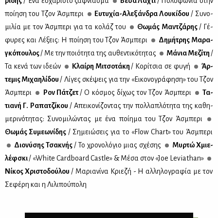
ρί­δης
/ Ένα ευ­χά­ρι­στο ξάφ­νια­σμα
Βέ­σα Λά­χτι
/ Πο­λυ­φω­νία στην
ποί­η­ση του Τζον Άσμπε­ρι
Ευ­τυ­χία-Αλε­ξάν­δρα Λου­κί­δου
/ Συ­νο­
μι­λία με τον Άσμπε­ρι για τα κο­λάζ του
Θω­μάς Μαν­τζά­ρης
/ Γέ­
φυ­ρες και Λέ­ξεις: Η ποί­η­ση του Τζον Άσμπε­ρι
Δη­μή­τρης Μα­ρα­
γκό­που­λος
/ Με την ποιό­τη­τα της αυ­θε­ντι­κό­τη­τας
Μά­νια Με­ζί­τη
/
Τα κε­νά των ιδε­ών
Κλαί­ρη Μι­τσο­τά­κη
/ Κο­ρί­τσια σε φυ­γή
Άρ­
τε­μις Μι­χαη­λί­δου
/ Λί­γες σκέ­ψεις για την «Ει­κο­νο­γρά­φη­ση» του Τζον
Άσμπε­ρι
Ρον Πά­τζετ
/ Ο κό­σμος δί­χως τον Τζον Άσμπε­ρι
Τα­
τια­νή Γ. Ρα­πα­τζί­κου
/ Απει­κο­νί­ζο­ντας την πολ­λα­πλό­τη­τα της κα­θη­
με­ρι­νό­τη­τας: Συ­νο­μι­λώ­ντας με ένα ποί­η­μα του Τζον Άσμπε­ρι
Θω­μάς Συ­με­ω­νί­δης
/ Ση­μειώ­σεις για το «Flow Chart» του Άσμπε­ρι
Διο­νύ­σης Τσα­κνής
/ Το χρο­νο­λό­γιο μιας σχέ­σης
Μυρ­τώ Χμιε­
λέφ­σκι
/ «White Cardboard Castle» & Mέ­σα στον «Joe Leviathan»
Νί­κος Χρι­στο­δού­λου
/ Μα­ρια­νί­να Κριε­ζή - Η αλ­λη­λο­γρα­φία με τον
Σε­φέ­ρη και η Λι­λι­πού­πο­λη