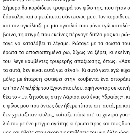
Σή­με­ρα θα κο­ρόι­δευε τρυ­φε­ρά τον φί­λο της, που ήταν ο
δά­σκα­λος και ο με­τέ­πει­τα σύ­ντε­κνός μου. Τον κο­ρόι­δευε
και τον αγκά­λια­ζε με μια αγκα­λιά που μό­νο εγώ κα­τα­λά­
βαι­να, τη στιγ­μή που εκεί­νος πέρ­να­γε δί­πλα μας και ρώ­
τα­γε να κα­τα­λά­βει τι λέ­γα­με. Ρώ­τα­γε με τα σω­στά του
έρω­τα τα απο­σιω­πη­μέ­να ρω, δί­χως να ξέ­ρει, κι εκεί­νη
του ‘λε­γε κου­βέ­ντες τρυ­φε­ρής απα­ξί­ω­σης, όπως: «Άσε
τα αυ­τά, δεν εί­ναι αυ­τά για σέ­να!». Κι αυ­τό για­τί εγώ εί­χα
μό­λις με έπαρ­ση φυ­τέ­ψει στην κου­βέ­ντα ένα σπο­ρά­κι
απ’ τον
Μπο­λι­βάρ
του Εγ­γο­νό­που­λου, αφή­νο­ντας σε κοι­νή
θέα το «…τι ζη­τού­σες στην Λά­ρι­σα εσύ ένας Υδραί­ος;», κι
ο φί­λος μου που όντως δεν ήξε­ρε τί­πο­τε απ’ αυ­τά, μα και
δεν χρεια­ζό­ταν κιό­λας, κοί­τα­ξε πί­σω απ’ τα χο­ντρά γυα­
λιά του με ένα μείγ­μα αγά­πης κι έρω­τα προς και τους δυο
μας και έβα­λε στην άκρη τις επι­θέ­σεις του για άλ­λη ώρα.