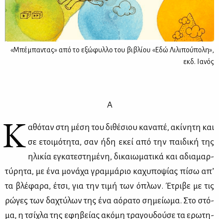
«Μπέμπαντας» από το εξώφυλλο του βιβλίου «Εδώ Λιλιπούπολη»,
εκδ. Ιανός
Α
Κ
αθό­ταν στη μέ­ση του δι­θέ­σιου κα­να­πέ, ακί­νη­τη και
σε ετοι­μό­τη­τα, σαν ήδη εκεί από την παι­δι­κή της
ηλι­κία εγκα­τε­στη­μέ­νη, δι­καιω­μα­τι­κά και αδια­μαρ­
τύ­ρη­τα, με ένα μο­νά­χα γραμ­μά­ριο κα­χυ­πο­ψί­ας πί­σω απ’
τα βλέ­φα­ρα, έτσι, για την τι­μή των όπλων. Έτρι­βε με τις
ρώ­γες των δα­χτύ­λων της ένα αό­ρα­το ση­μεί­ω­μα. Στο στό­
μα, η τσί­χλα της εφη­βεί­ας ακό­μη τρα­γου­δού­σε τα ερω­τη­