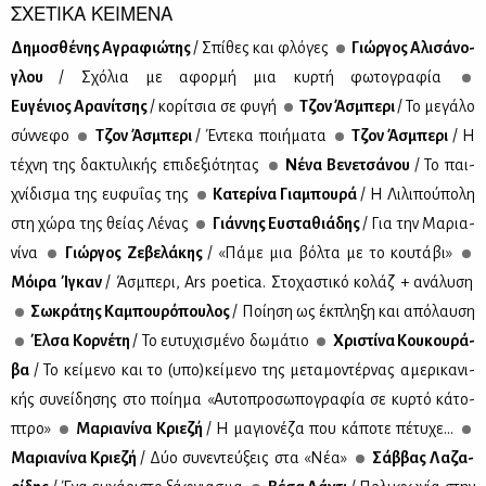
ΣΧΕΤΙΚΑ ΚΕΙΜΕΝΑ
Δη­μο­σθέ­νης Αγρα­φιώ­της
/ Σπί­θες και φλό­γες
Γιώρ­γος Αλι­σά­νο­
γλου
/ Σχό­λια με αφορ­μή μια κυρ­τή φω­το­γρα­φία
Ευ­γέ­νιος Αρα­νί­τσης
/ κο­ρί­τσια σε φυ­γή
Τζον Άσμπε­ρι
/ Το με­γά­λο
σύν­νε­φο
Τζον Άσμπε­ρι
/ Έντε­κα ποι­ή­μα­τα
Τζον Άσμπε­ρι
/ Η
τέ­χνη της δα­κτυ­λι­κής επι­δε­ξιό­τη­τας
Νέ­να Βε­νε­τσά­νου
/ Το παι­
χνί­δι­σμα της ευ­φυ­ΐ­ας της
Κα­τε­ρί­να Για­μπου­ρά
/ Η Λι­λι­πού­πο­λη
στη χώ­ρα της θεί­ας Λέ­νας
Γιάν­νης Ευ­στα­θιά­δης
/ Για την Μα­ρια­
νί­να
Γιώρ­γος Ζε­βε­λά­κης
/ «Πά­με μια βόλ­τα με το κου­τά­βι»
Μόι­ρα Ίγκαν
/ Άσμπε­ρι, Ars poetica. Στο­χα­στι­κό κο­λάζ + ανά­λυ­ση
Σω­κρά­της Κα­μπου­ρό­που­λος
/ Ποί­η­ση ως έκ­πλη­ξη και από­λαυ­ση
Έλ­σα Κορ­νέ­τη
/ Το ευ­τυ­χι­σμέ­νο δω­μά­τιο
Χρι­στί­να Κου­κου­ρά­
βα
/ Το κεί­με­νο και το (υπο)κεί­με­νο της με­τα­μο­ντέρ­νας αμε­ρι­κα­νι­
κής συ­νεί­δη­σης στο ποί­η­μα «Αυ­το­προ­σω­πο­γρα­φία σε κυρ­τό κά­το­
πτρο»
Μα­ρια­νί­να Κριε­ζή
/ Η μα­γιο­νέ­ζα που κά­πο­τε πέ­τυ­χε...
Μα­ρια­νί­να Κριε­ζή
/ Δύο συ­νε­ντεύ­ξεις στα «Νέα»
Σάβ­βας Λα­ζα­