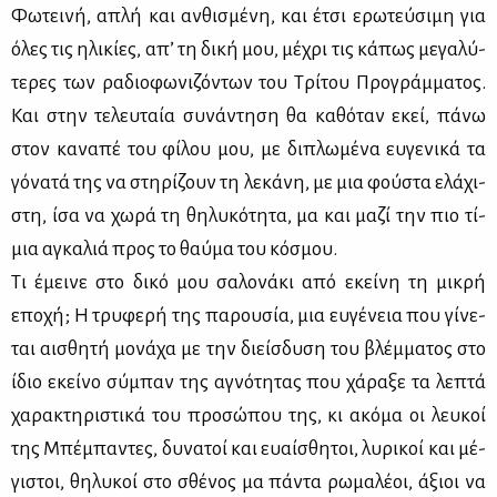
Φω­τει­νή, απλή και αν­θι­σμέ­νη, και έτσι ερω­τεύ­σι­μη για
όλες τις ηλι­κί­ες, απ’ τη δι­κή μου, μέ­χρι τις κά­πως με­γα­λύ­
τε­ρες των ρα­διο­φω­νι­ζό­ντων του Τρί­του Προ­γράμ­μα­τος.
Και στην τε­λευ­ταία συ­νά­ντη­ση θα κα­θό­ταν εκεί, πά­νω
στον κα­να­πέ του φί­λου μου, με δι­πλω­μέ­να ευ­γε­νι­κά τα
γό­να­τά της να στη­ρί­ζουν τη λε­κά­νη, με μια φού­στα ελά­χι­
στη, ίσα να χω­ρά τη θη­λυ­κό­τη­τα, μα και μα­ζί την πιο τί­
μια αγκα­λιά προς το θαύ­μα του κό­σμου.
Τι έμει­νε στο δι­κό μου σα­λο­νά­κι από εκεί­νη τη μι­κρή
επο­χή; Η τρυ­φε­ρή της πα­ρου­σία, μια ευ­γέ­νεια που γί­νε­
ται αι­σθη­τή μο­νά­χα με την διείσ­δυ­ση του βλέμ­μα­τος στο
ίδιο εκεί­νο σύ­μπαν της αγνό­τη­τας που χά­ρα­ξε τα λε­πτά
χα­ρα­κτη­ρι­στι­κά του προ­σώ­που της, κι ακό­μα οι λευ­κοί
της Μπέ­μπα­ντες, δυ­να­τοί και ευαί­σθη­τοι, λυ­ρι­κοί και μέ­
γι­στοι, θη­λυ­κοί στο σθέ­νος μα πά­ντα ρω­μα­λέ­οι, άξιοι να