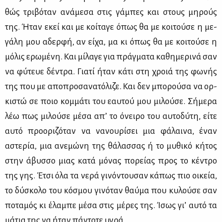
θώς τρι­βό­ταν ανά­με­σα στις γά­μπες και στους μη­ρούς
της. Ήταν εκεί και με κοί­τα­γε όπως θα με κοι­τού­σε η με­
γά­λη μου αδερ­φή, αν εί­χα, μα κι όπως θα με κοι­τού­σε η
μό­λις ερω­μέ­νη. Και μί­λα­γε για πράγ­μα­τα κα­θη­με­ρι­νά σαν
να φύ­τευε δέ­ντρα. Για­τί ήταν κά­τι στη χροιά της φω­νής
της που με απο­προ­σα­να­τό­λι­ζε. Και δεν μπο­ρού­σα να ορ­
κι­στώ σε ποιο κομ­μά­τι του εαυ­τού μου μι­λού­σε. Σή­με­ρα
λέω πως μι­λού­σε μέ­σα απ’ το όνει­ρο του αυ­το­δύ­τη, εί­τε
αυ­τό προ­ο­ρι­ζό­ταν να να­νου­ρί­σει μια φά­λαι­να, έναν
αστε­ρία, μια ανε­μώ­νη της θά­λασ­σας ή το μυ­θι­κό κή­τος
στην άβυσ­σο μιας κα­τά μό­νας πο­ρεί­ας προς το κέ­ντρο
της γης. Έτσι όλα τα νε­ρά γι­νό­ντου­σαν κά­πως πιο οι­κεία,
το δύ­σκο­λο του κό­σμου γι­νό­ταν θαύ­μα που κυ­λού­σε σαν
πο­τα­μός κι έλα­μπε μέ­σα στις μέ­ρες της. Ίσως γι’ αυ­τό τα
μά­τια της να ήταν πά­ντο­τε υγρά.