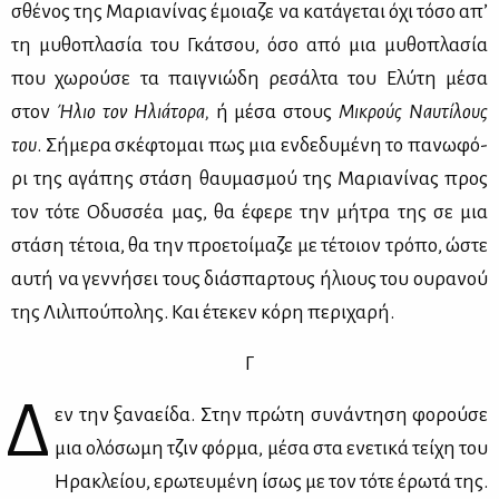
σθέ­νος της Μα­ρια­νί­νας έμοια­ζε να κα­τά­γε­ται όχι τό­σο απ’
τη μυ­θο­πλα­σία του Γκά­τσου, όσο από μια μυ­θο­πλα­σία
που χω­ρού­σε τα παι­γνιώ­δη ρε­σάλ­τα του Ελύ­τη μέ­σα
στον
Ήλιο τον Ηλιά­το­ρα,
ή μέ­σα στους
Μι­κρούς Ναυ­τί­λους
του
. Σή­με­ρα σκέ­φτο­μαι πως μια εν­δε­δυ­μέ­νη το πα­νω­φό­
ρι της αγά­πης στά­ση θαυ­μα­σμού της Μα­ρια­νί­νας προς
τον τό­τε Οδυσ­σέα μας, θα έφε­ρε την μή­τρα της σε μια
στά­ση τέ­τοια, θα την προ­ε­τοί­μα­ζε με τέ­τοιον τρό­πο, ώστε
αυ­τή να γεν­νή­σει τους διά­σπαρ­τους ήλιους του ου­ρα­νού
της Λι­λι­πού­πο­λης. Και έτε­κεν κό­ρη πε­ρι­χα­ρή.
Γ
Δ
εν την ξα­να­εί­δα. Στην πρώ­τη συ­νά­ντη­ση φο­ρού­σε
μια ολό­σω­μη τζιν φόρ­μα, μέ­σα στα ενε­τι­κά τεί­χη του
Ηρα­κλεί­ου, ερω­τευ­μέ­νη ίσως με τον τό­τε έρω­τά της.