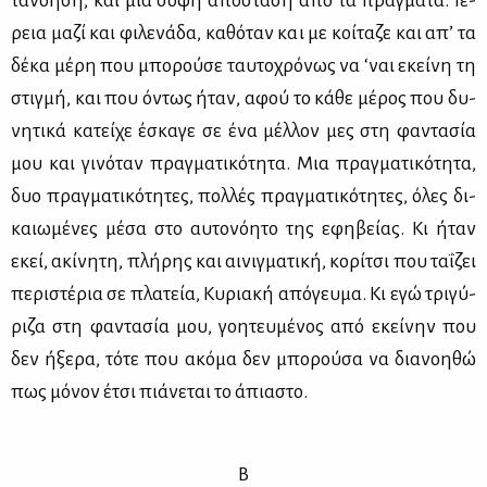
τα­νό­η­ση, και μια σο­φή από­στα­ση από τα πράγ­μα­τα. Ιέ­
ρεια μα­ζί και φι­λε­νά­δα, κα­θό­ταν και με κοί­τα­ζε και απ’ τα
δέ­κα μέ­ρη που μπο­ρού­σε ταυ­το­χρό­νως να ‘ναι εκεί­νη τη
στιγ­μή, και που όντως ήταν, αφού το κά­θε μέ­ρος που δυ­
νη­τι­κά κα­τεί­χε έσκα­γε σε ένα μέλ­λον μες στη φα­ντα­σία
μου και γι­νό­ταν πραγ­μα­τι­κό­τη­τα. Μια πραγ­μα­τι­κό­τη­τα,
δυο πραγ­μα­τι­κό­τη­τες, πολ­λές πραγ­μα­τι­κό­τη­τες, όλες δι­
καιω­μέ­νες μέ­σα στο αυ­το­νό­η­το της εφη­βεί­ας. Κι ήταν
εκεί, ακί­νη­τη, πλή­ρης και αι­νιγ­μα­τι­κή, κο­ρί­τσι που τα­ΐ­ζει
πε­ρι­στέ­ρια σε πλα­τεία, Κυ­ρια­κή από­γευ­μα. Κι εγώ τρι­γύ­
ρι­ζα στη φα­ντα­σία μου, γοη­τευ­μέ­νος από εκεί­νην που
δεν ήξε­ρα, τό­τε που ακό­μα δεν μπο­ρού­σα να δια­νοη­θώ
πως μό­νον έτσι πιά­νε­ται το άπια­στο.
Β