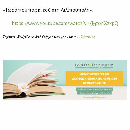
«Τώ­ρα που πας κι εσύ στη Λι­λι­πού­πο­λη»:
https://​www.​youtube.​com/​watch?​v=7Jy​g0nX​zxpQ
Σχε­τι­κά: «Ρό­ζα Ρο­ζα­λία ή Ο ήχος των χρω­μά­των»
Χάρ­της
#4