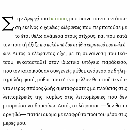
Σ
την
Αμορ­γό
του
Γκά­τσου
, μου έκα­νε πά­ντα εντύ­πω­
ση εκεί­νος ο
χα­μέ­νος ελέ­φα­ντας
που περ­πα­τού­σε με
το έτσι θέ­λω ανά­με­σα στους στί­χους, και που κα­τά
τον ποι­η­τή άξι­ζε
πιο πο­λύ από δυο στή­θια κο­ρι­τσιού που σα­λεύ­
ουν
. Αυ­τός ο ελέ­φα­ντας εί­χε, με τη συ­ναί­νε­ση του Γκά­
τσου, εγκα­τα­στα­θεί στον ιδιω­τι­κό υπό­γειο πα­ρά­δει­σο,
που τον κα­τοι­κού­σαν συγ­γε­νείς μύ­θοι, ανά­με­σα σε δη­λη­
τη­ριώ­δη φυ­τά, μύ­θοι που σ’ ένα μέλ­λον θα απο­δει­κνύ­ο­
νταν ιε­ρός σπό­ρος ζω­ής αμε­τά­φρα­στης μα πλού­σιας στις
λε­πτο­μέ­ρειές της, κυ­ρί­ως στις λε­πτο­μέ­ρειες που δεν
μπο­ρού­σα να δια­κρί­νω. Αυ­τός ο ελέ­φα­ντας —δεν θα το
αρ­νη­θώ— πα­τά­ει ακό­μα με ελα­φρύ το πό­δι του μέ­σα στις
μέ­ρες μου.