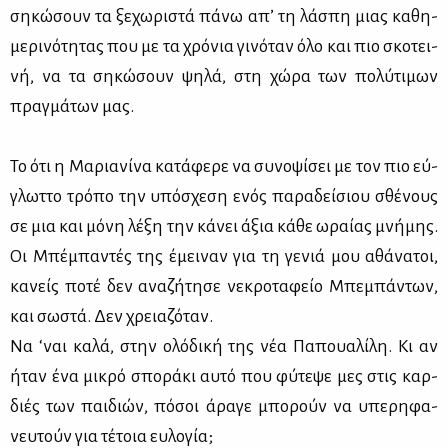
ση­κώ­σουν τα ξε­χω­ρι­στά πά­νω απ’ τη λά­σπη μιας κα­θη­
με­ρι­νό­τη­τας που με τα χρό­νια γι­νό­ταν όλο και πιο σκο­τει­
νή, να τα ση­κώ­σουν ψη­λά, στη χώ­ρα των πο­λύ­τι­μων
πραγ­μά­των μας.
Το ότι η Μα­ρια­νί­να κα­τά­φε­ρε να συ­νο­ψί­σει με τον πιο εύ­
γλωτ­το τρό­πο την υπό­σχε­ση ενός πα­ρα­δεί­σιου σθέ­νους
σε μια και μό­νη λέ­ξη την κά­νει άξια κά­θε ωραί­ας μνή­μης.
Οι Μπέ­μπα­ντές της έμει­ναν για τη γε­νιά μου αθά­να­τοι,
κα­νείς πο­τέ δεν ανα­ζή­τη­σε νε­κρο­τα­φείο Μπε­μπά­ντων,
και σω­στά. Δεν χρεια­ζό­ταν.
Να ‘ναι κα­λά, στην ολό­δι­κή της νέα Πα­πουα­λί­λη. Κι αν
ήταν ένα μι­κρό σπο­ρά­κι αυ­τό που φύ­τε­ψε μες στις καρ­
διές των παι­διών, πό­σοι άρα­γε μπο­ρούν να υπε­ρη­φα­
νευ­τούν για τέ­τοια ευ­λο­γία;