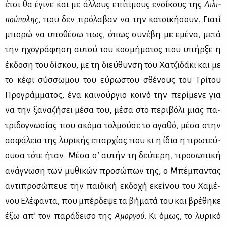
έτσι θα έγι­νε και με άλ­λους επί­τι­μους ενοί­κους της
Λι­λι­
πού­πο­λης
, που δεν πρό­λα­βαν να την κα­τοι­κή­σουν. Για­τί
μπο­ρώ να υπο­θέ­σω πως, όπως συ­νέ­βη με εμέ­να, με­τά
την ηχο­γρά­φη­ση αυ­τού του κο­σμή­μα­τος που υπήρ­ξε η
έκ­δο­ση του δί­σκου, με τη διεύ­θυν­ση του Χα­τζι­δά­κι και με
το κέ­φι σύσ­σω­μου του εύ­ρω­στου σθέ­νους του Τρί­του
Προ­γράμ­μα­τος, ένα και­νούρ­γιο κοι­νό την πε­ρί­με­νε για
να την ξα­να­ζή­σει μέ­σα του, μέ­σα στο πε­ρι­βό­λι μιας πα­
τρι­δο­γνω­σί­ας που ακό­μα τολ­μού­σε το αγα­θό, μέ­σα στην
ασφά­λεια της λυ­ρι­κής επαρ­χί­ας που κι η ίδια η πρω­τεύ­
ου­σα τό­τε ήταν. Μέ­σα σ’ αυ­τήν τη δεύ­τε­ρη, προ­σω­πι­κή
ανά­γνω­ση των μυ­θι­κών προ­σώ­πων της, ο Μπέ­μπα­ντας
αντι­προ­σώ­πευε την παι­δι­κή εκ­δο­χή εκεί­νου του Χα­μέ­
νου Ελέ­φα­ντα, που μπέρ­δε­ψε τα βή­μα­τά του και βρέ­θη­κε
έξω απ’ τον πα­ρά­δει­σο της
Αμορ­γού
. Κι όμως, το λυ­ρι­κό