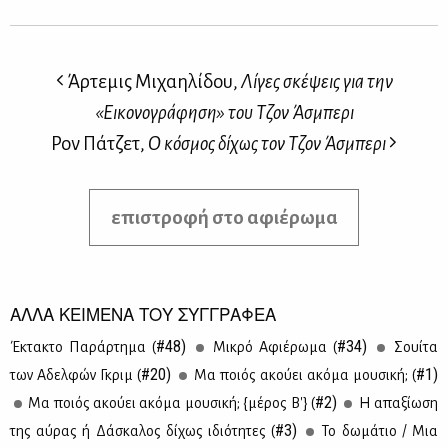
Άρτεμις Μιχαηλίδου,
Λίγες σκέψεις για την
«Εικονογράφηση» του Τζον Άσμπερι
Ρον Πάτζετ,
Ο κόσμος δίχως τον Τζον Άσμπερι
επιστροφή στο αφιέρωμα
ΑΛΛΑ ΚΕΙΜΕΝΑ ΤΟΥ ΣΥΓΓΡΑΦΕΑ
#48)
#34)
Έκτα­κτο Πα­ράρ­τη­μα (
Μι­κρό Αφιέ­ρω­μα (
Σουί­τα
#20)
#1)
των Αδελ­φών Γκριμ (
Μα ποιός ακού­ει ακό­μα μου­σι­κή; (
#2)
Μα ποιός ακού­ει ακό­μα μου­σι­κή; {μέ­ρος Β'} (
Η απα­ξί­ω­ση
#3)
της αύ­ρας ή Δά­σκα­λος δί­χως ιδιό­τη­τες (
Το δω­μά­τιο / Μια