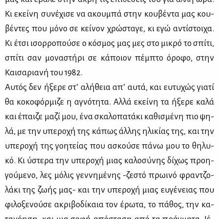
Κι εκεί­νη συ­νέ­χι­σε να ακου­μπά στην κου­βέ­ντα μας κου­
βέ­ντες που μό­νο σε κεί­νον χρώ­στα­γε, κι εγώ αντί­στοι­χα.
Κι έτσι ισορ­ρο­πού­σε ο κό­σμος μας μες στο μι­κρό το σπί­τι,
σπί­τι σαν μο­να­στή­ρι σε κά­ποιον πέμ­πτο όρο­φο, στην
Και­σα­ρια­νή του 1982.
Αυ­τός δεν ήξε­ρε στ’ αλή­θεια απ’ αυ­τά, και ευ­τυ­χώς για­τί
θα κο­κο­φόρ­μι­ζε η αγνό­τη­τα. Αλ­λά εκεί­νη τα ήξε­ρε κα­λά
και έπαι­ζε μα­ζί μου, ένα σκα­λο­πα­τά­κι κα­θι­σμέ­νη πιο ψη­
λά, με την υπε­ρο­χή της κά­πως άλ­λης ηλι­κί­ας της, και την
υπε­ρο­χή της γοη­τεί­ας που ασκού­σε πά­νω μου το θη­λυ­
κό. Κι ύστε­ρα την υπε­ρο­χή μιας κα­λο­σύ­νης δί­χως προη­
γού­με­νο, λες μό­λις γεν­νη­μέ­νης -ζε­στό πρω­ι­νό φραν­τζο­
λά­κι της ζω­ής μας- και την υπε­ρο­χή μιας ευ­γέ­νειας που
φι­λο­ξε­νού­σε ακρι­βο­δί­καια τον έρω­τα, το πά­θος, την κα­