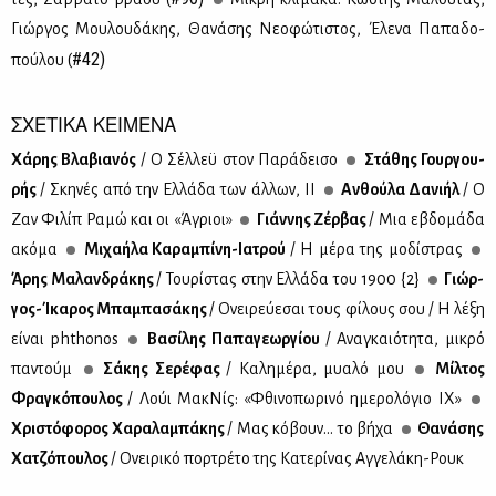
Γιώρ­γος Μου­λου­δά­κης, Θα­νά­σης Νε­ο­φώ­τι­στος, Έλε­να Πα­πα­δο­
#42)
πού­λου (
ΣΧΕΤΙΚΑ ΚΕΙΜΕΝΑ
Χά­ρης Βλα­βια­νός
/ Ο Σέλ­λεϋ στον Πα­ρά­δει­σο
Στά­θης Γουρ­γου­
ρής
/ Σκη­νές από την Ελ­λά­δα των άλ­λων, ΙΙ
Αν­θού­λα Δα­νι­ήλ
/ O
Ζαν Φι­λίπ Ρα­μώ και οι «Άγριοι»
Γιάν­νης Ζέρ­βας
/ Μια εβδο­μά­δα
ακό­μα
Μι­χα­ή­λα Κα­ρα­μπί­νη-Ια­τρού
/ Η μέ­ρα της μο­δί­στρας
Άρης Μα­λαν­δρά­κης
/ Του­ρί­στας στην Ελ­λά­δα του 1900 {2}
Γιώρ­
γος-Ίκα­ρος Μπα­μπα­σά­κης
/ Ονει­ρεύ­ε­σαι τους φί­λους σου / Η λέ­ξη
εί­ναι phthonos
Βα­σί­λης Πα­πα­γε­ωρ­γί­ου
/ Ανα­γκαιό­τη­τα, μι­κρό
πα­ντούμ
Σά­κης Σε­ρέ­φας
/ Κα­λη­μέ­ρα, μυα­λό μου
Μίλ­τος
Φρα­γκό­που­λος
/ Λούι Μα­κΝίς: «Φθι­νο­πω­ρι­νό ημε­ρο­λό­γιο ΙΧ»
Χρι­στό­φο­ρος Χα­ρα­λα­μπά­κης
/ Μας κό­βουν... το βή­χα
Θα­νά­σης
Χα­τζό­που­λος
/ Ονει­ρι­κό πορ­τρέ­το της Κα­τε­ρί­νας Αγ­γε­λά­κη-Ρουκ