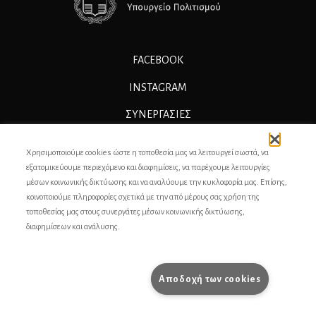
FACEBOOK
INSTAGRAM
ΣΥΝΕΡΓΑΣΊΕΣ
ΔΙΑΦΗΜΙΣΗ
Χρησιμοποιούμε cookies ώστε η τοποθεσία μας να λειτουργεί σωστά, να
ΕΠΙΚΟΙΝΩΝΙΑ
εξατομικεύουμε περιεχόμενο και διαφημίσεις, να παρέχουμε λειτουργίες
μέσων κοινωνικής δικτύωσης και να αναλύουμε την κυκλοφορία μας. Επίσης,
ΣΥΝΤΕΛΕΣΤΕΣ
κοινοποιούμε πληροφορίες σχετικά με την από μέρους σας χρήση της
τοποθεσίας μας στους συνεργάτες μέσων κοινωνικής δικτύωσης,
ΤΑΥΤΟΤΗΤΑ
διαφημίσεων και ανάλυσης.
ΠΡΟΣΩΠΙΚΆ ΔΕΔΟΜΈΝΑ
ΟΡΟΙ ΧΡΗΣΗΣ
Αποδοχή των cookies
pencilcase.gr