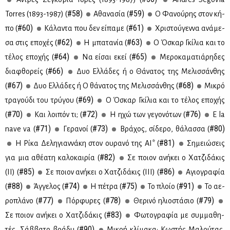
#58)
#59)
Torres (1893-1987) (
Αθα­να­σία (
Ο Φα­νού­ρης στον κή­
#60)
#61)
πο (
Κά­λα­ντα που δεν εί­πα­με (
Χρι­στού­γεν­να ανά­με­
#62)
#63)
σα στις επο­χές (
Η μπα­τα­νία (
Ο Όσκαρ Γκί­λια και το
#64)
#65)
τέ­λος επο­χής (
Να εί­σαι εκεί (
Με­ρο­κα­μα­τιά­ρη­δες
#66)
δια­φθο­ρείς (
Δυο Ελ­λά­δες ή ο Θά­να­τος της Με­λισ­σάν­θης
#67)
#68)
(
Δυο Ελ­λά­δες ή Ο θά­να­τος της Με­λισ­σάν­θης (
Μι­κρό
#69)
τρα­γού­δι του τρύ­γου (
Ο Όσκαρ Γκί­λια και το τέ­λος επο­χής
#70)
#72)
#76)
(
Και λοι­πόν τι; (
Η ηχώ των γε­γο­νό­των (
E la
#71)
#73)
#80)
nave va (
Γε­ρα­νοί (
Βρά­χος, σί­δε­ρο, θά­λασ­σα (
#81)
Η Ρί­κα Δε­λη­γιαν­νά­κη στον ου­ρα­νό της ΑΙ* (
Ση­μειώ­σεις
#82)
για μια αθέ­α­τη κα­λο­και­ρία (
Σε ποιον ανή­κει ο Χα­τζι­δά­κις
#85)
#86)
(II) (
Σε ποιον ανή­κει ο Χα­τζι­δά­κις (III) (
Αγιο­γρα­φία
#88)
#74)
#75)
#91)
(
Άγ­γε­λος (
Η πέ­τρα (
Το πλοίο (
Το αε­
#77)
#78)
#79)
ρο­πλά­νο (
Πόρ­φυ­ρες (
Θε­ρι­νό ηλιο­στά­σιο (
#83)
Σε ποιον ανή­κει ο Χα­τζι­δά­κις (
Φω­το­γρα­φία με συμ­μα­θη­
#90)
τές, Σάβ­βα­το βρά­δυ (
Μι­κρή κλί­μα­κα: Κω­στής Μα­λού­τας,