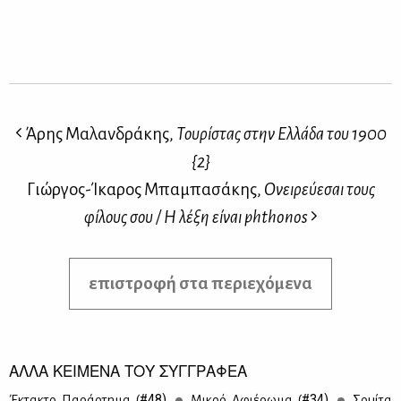
Άρης Μαλανδράκης,
Τουρίστας στην Ελλάδα του 1900
{2}
Γιώργος-Ίκαρος Μπαμπασάκης,
Ονειρεύεσαι τους
φίλους σου / Η λέξη είναι phthonos
επιστροφή στα περιεχόμενα
ΑΛΛΑ ΚΕΙΜΕΝΑ ΤΟΥ ΣΥΓΓΡΑΦΕΑ
#48)
#34)
Έκτα­κτο Πα­ράρ­τη­μα (
Μι­κρό Αφιέ­ρω­μα (
Σουί­τα