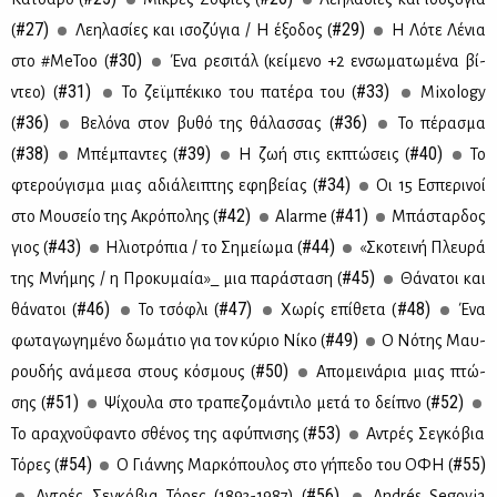
#27)
#29)
(
Λε­η­λα­σί­ες και ισο­ζύ­για / H έξο­δος (
Η Λό­τε Λέ­νια
#30)
στο #MeToo (
Ένα ρε­σι­τάλ (κεί­με­νο +2 εν­σω­μα­τω­μέ­να βί­
#31)
#33)
ντεο) (
Το ζεϊ­μπέ­κι­κο του πα­τέ­ρα του (
Mixology
#36)
#36)
(
Βε­λό­να στον βυ­θό της θά­λασ­σας (
Το πέ­ρα­σμα
#38)
#39)
#40)
(
Μπέ­μπα­ντες (
Η ζωή στις εκ­πτώ­σεις (
Το
#34)
φτε­ρού­γι­σμα μιας αδιά­λει­πτης εφη­βεί­ας (
Οι 15 Εσπε­ρι­νοί
#42)
#41)
στο Μου­σείο της Ακρό­πο­λης (
Alarme (
Μπά­σταρ­δος
#43)
#44)
γιος (
Ηλιο­τρό­πια / το Ση­μεί­ω­μα (
«Σκο­τει­νή Πλευ­ρά
#45)
της Μνή­μης / η Προ­κυ­μαία»_ μια πα­ρά­στα­ση (
Θά­να­τοι και
#46)
#47)
#48)
θά­να­τοι (
Το τσό­φλι (
Χω­ρίς επί­θε­τα (
Ένα
#49)
φω­τα­γω­γη­μέ­νο δω­μά­τιο για τον κύ­ριο Νί­κο (
Ο Νό­της Μαυ­
#50)
ρου­δής ανά­με­σα στους κό­σμους (
Απο­μει­νά­ρια μιας πτώ­
#51)
#52)
σης (
Ψί­χου­λα στο τρα­πε­ζο­μά­ντι­λο με­τά το δεί­πνο (
#53)
Το αρα­χνο­ΰ­φα­ντο σθέ­νος της αφύ­πνι­σης (
Αντρές Σε­γκό­βια
#54)
#55)
Τό­ρες (
Ο Γιάν­νης Μαρ­κό­που­λος στο γή­πε­δο του ΟΦΗ (
#56)
Aντρές Σε­γκό­βια Τό­ρες (1893-1987) (
Andrés Segovia