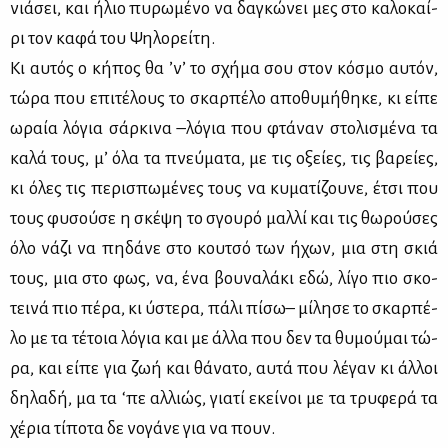
νιά­σει, και ήλιο πυ­ρω­μέ­νο να δα­γκώ­νει μες στο κα­λο­καί­
ρι τον κα­φά του Ψη­λο­ρεί­τη.
Κι αυ­τός ο κή­πος θα ’ν’ το σχή­μα σου στον κό­σμο αυ­τόν,
τώ­ρα που επι­τέ­λους το σκαρ­πέ­λο απο­θυ­μή­θη­κε, κι εί­πε
ωραία λό­για σάρ­κι­να –λό­για που φτά­ναν στο­λι­σμέ­να τα
κα­λά τους, μ’ όλα τα πνεύ­μα­τα, με τις οξεί­ες, τις βα­ρεί­ες,
κι όλες τις πε­ρι­σπω­μέ­νες τους να κυ­μα­τί­ζου­νε, έτσι που
τους φυ­σού­σε η σκέ­ψη το σγου­ρό μαλ­λί και τις θω­ρού­σες
όλο νά­ζι να πη­δά­νε στο κου­τσό των ήχων, μια στη σκιά
τους, μια στο φως, να, ένα βου­να­λά­κι εδώ, λί­γο πιο σκο­
τει­νά πιο πέ­ρα, κι ύστε­ρα, πά­λι πί­σω– μί­λη­σε το σκαρ­πέ­
λο με τα τέ­τοια λό­για και με άλ­λα που δεν τα θυ­μού­μαι τώ­
ρα, και εί­πε για ζωή και θά­να­το, αυ­τά που λέ­γαν κι άλ­λοι
δη­λα­δή, μα τα ‘πε αλ­λιώς, για­τί εκεί­νοι με τα τρυ­φε­ρά τα
χέ­ρια τί­πο­τα δε νο­γά­νε για να πουν.