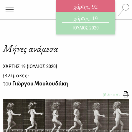
χάρτης
, 92
ηλεκτρονικό περιοδικό
χάρτης
, 19
ΑΥΓΟΥΣΤΟΣ 2026
ΙΟΥΛΙΟΣ 2020
Μήνες ανάμεσα
ΧΑΡΤΗΣ
19
{ΙΟΥΛΙΟΣ 2020}
{
Κλίμακες
}
του
Γιώργου Μουλουδάκη
{8 λεπτά}