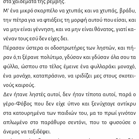
στα χαϊ­δέ­μα­τα της ρέμ­βης.
Μ’ ένα μι­κρό σκαρ­πέ­λο να χτυ­πάς και να χτυ­πάς, βρά­δυ,
την πέ­τρα για να φτιά­ξεις τη μορ­φή αυ­τού που εί­σαι, και
να μην εί­ναι γέν­νη­ση, και να μην εί­ναι θά­να­τος, για­τί κα­
νέ­ναν τους εσύ δεν εί­χες δει.
Πέ­ρα­σαν ύστε­ρα οι οδο­στρω­τή­ρες των λη­στών, και πή­
ραν ό,τι ξέ­ρα­νε πο­λύ­τι­μο, γδύ­σαν και γδύ­σαν όλα σου τα
φύλ­λα, ώσπου στο τέ­λος έμει­νε ένα φυλ­λα­ρά­κι μο­να­χό,
ένα μο­νά­χο, κα­τα­πρά­σι­νο, να ιρι­δί­ζει μες στους σκο­τει­
νούς και­ρούς.
Δεν ήτα­νε λη­στές αυ­τοί, δεν ήταν τί­πο­τα αυ­τοί, πα­ρά ο
γέ­ρο-Φό­βος που δεν εί­χε ύπνο και ξε­νύ­χτα­γε αντί­κρυ
στα κα­του­ρη­μέ­να των παι­διών του, μα το πρωί γι­νό­ταν
απλω­μέ­νο στο πα­ρά­θυ­ρο σε­ντό­νι, που το φυ­σού­σε ο
άνε­μος να τα­ξι­δέ­ψει.