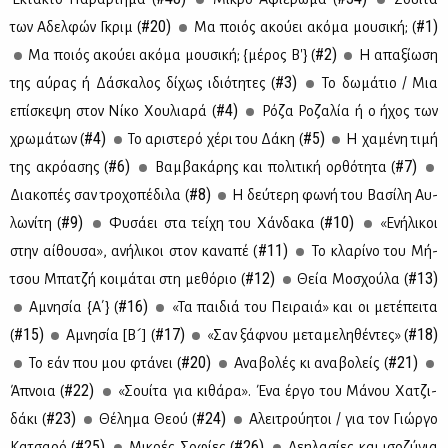
#20)
#1)
των Αδελ­φών Γκριμ (
Μα ποιός ακού­ει ακό­μα μου­σι­κή; (
#2)
Μα ποιός ακού­ει ακό­μα μου­σι­κή; {μέ­ρος Β'} (
Η απα­ξί­ω­ση
#3)
της αύ­ρας ή Δά­σκα­λος δί­χως ιδιό­τη­τες (
Το δω­μά­τιο / Μια
#4)
επί­σκε­ψη στον Νί­κο Χου­λια­ρά (
Ρό­ζα Ρο­ζα­λία ή ο ήχος των
#4)
#5)
χρω­μά­των (
Το αρι­στε­ρό χέ­ρι του Δά­κη (
H χα­μέ­νη τι­μή
#6)
#7)
της ακρό­α­σης (
Βαμ­βα­κά­ρης και πο­λι­τι­κή ορ­θό­τη­τα (
#8)
Δια­κο­πές σαν τρο­χο­πέ­δι­λα (
Η δεύ­τε­ρη φω­νή του Βα­σί­λη Αυ­
#9)
#10)
λω­νί­τη (
Φυ­σά­ει στα τεί­χη του Χάν­δα­κα (
«Ενή­λι­κοι
#11)
στην αί­θου­σα», ανή­λι­κοι στον κα­να­πέ (
Το κλα­ρί­νο του Μή­
#12)
#13)
τσου Μπα­τζή κοι­μά­ται στη με­θό­ριο (
Θεία Μο­σχού­λα (
#16)
Αμνη­σία {Α΄} (
«Τα παι­διά του Πει­ραιά» και οι με­τέ­πει­τα
#15)
#17)
#18)
(
Αμνη­σία [Β´] (
«Σαν ξάφ­νου με­τα­με­λη­θέ­ντες» (
#20)
#21)
Το εάν που μου φτά­νει (
Ανα­βο­λές κι ανα­βο­λείς (
#22)
Άπνοια (
«Σουί­τα για κι­θά­ρα». Ένα έρ­γο του Μά­νου Χα­τζι­
#23)
#24)
δά­κι (
Θέ­λη­μα Θε­ού (
Αλει­τρού­η­τοι / για τον Γιώρ­γο
#25)
#26)
Κα­τσα­ρό (
Μι­κρές Σο­φί­ες (
Λε­η­λα­σί­ες και ισο­ζύ­για