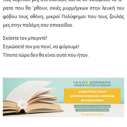
ρα­τα που θα ‘ρθουν, σκιές μυρ­μή­γκων στην λευ­κή του
φό­βου τους οθό­νη, μι­κροί Πο­λύ­φη­μοι που τους ζου­λάς
μες στην πα­λά­μη σαν απο­κα­ΐ­δια.
Σκί­σε­τε τον μπερ­ντέ!
Ση­κώ­σε­τέ τον για πα­νί, να φύ­γου­με!
Τί­πο­τα τώ­ρα δεν θα εί­ναι αυ­τό που ήταν.