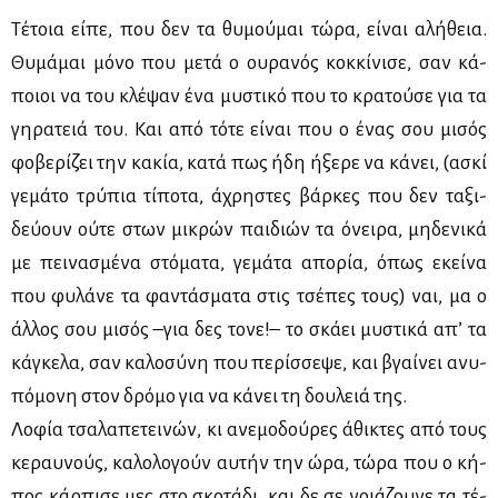
Τέ­τοια εί­πε, που δεν τα θυ­μού­μαι τώ­ρα, εί­ναι αλή­θεια.
Θυ­μά­μαι μό­νο που με­τά ο ου­ρα­νός κοκ­κί­νι­σε, σαν κά­
ποιοι να του κλέ­ψαν ένα μυ­στι­κό που το κρα­τού­σε για τα
γη­ρα­τειά του. Και από τό­τε εί­ναι που ο ένας σου μι­σός
φο­βε­ρί­ζει την κα­κία, κα­τά πως ήδη ήξε­ρε να κά­νει, (ασκί
γε­μά­το τρύ­πια τί­πο­τα, άχρη­στες βάρ­κες που δεν τα­ξι­
δεύ­ουν ού­τε στων μι­κρών παι­διών τα όνει­ρα, μη­δε­νι­κά
με πει­να­σμέ­να στό­μα­τα, γε­μά­τα απο­ρία, όπως εκεί­να
που φυ­λά­νε τα φα­ντά­σμα­τα στις τσέ­πες τους) ναι, μα ο
άλ­λος σου μι­σός –για δες το­νε!– το σκά­ει μυ­στι­κά απ’ τα
κά­γκε­λα, σαν κα­λο­σύ­νη που πε­ρίσ­σε­ψε, και βγαί­νει ανυ­
πό­μο­νη στον δρό­μο για να κά­νει τη δου­λειά της.
Λο­φία τσα­λα­πε­τει­νών, κι ανε­μο­δού­ρες άθι­κτες από τους
κε­ραυ­νούς, κα­λο­λο­γούν αυ­τήν την ώρα, τώ­ρα που ο κή­
πος κάρ­πι­σε μες στο σκο­τά­δι, και δε σε νοιά­ζου­νε τα τέ­