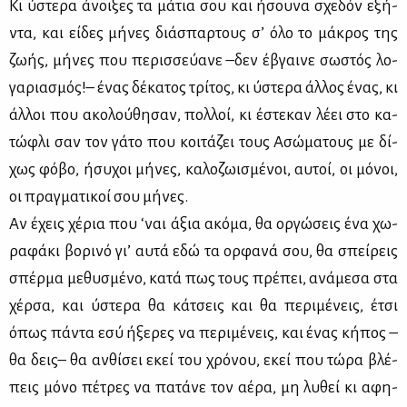
Κι ύστε­ρα άνοι­ξες τα μά­τια σου και ήσου­να σχε­δόν εξή­
ντα, και εί­δες μή­νες διά­σπαρ­τους σ’ όλο το μά­κρος της
ζω­ής, μή­νες που πε­ρισ­σεύ­α­νε –δεν έβγαι­νε σω­στός λο­
γα­ρια­σμός!– ένας δέ­κα­τος τρί­τος, κι ύστε­ρα άλ­λος ένας, κι
άλ­λοι που ακο­λού­θη­σαν, πολ­λοί, κι έστε­καν λέ­ει στο κα­
τώ­φλι σαν τον γά­το που κοι­τά­ζει τους Ασώ­μα­τους με δί­
χως φό­βο, ήσυ­χοι μή­νες, κα­λο­ζω­ι­σμέ­νοι, αυ­τοί, οι μό­νοι,
οι πραγ­μα­τι­κοί σου μή­νες.
Αν έχεις χέ­ρια που ‘ναι άξια ακό­μα, θα ορ­γώ­σεις ένα χω­
ρα­φά­κι βο­ρι­νό γι’ αυ­τά εδώ τα ορ­φα­νά σου, θα σπεί­ρεις
σπέρ­μα με­θυ­σμέ­νο, κα­τά πως τους πρέ­πει, ανά­με­σα στα
χέρ­σα, και ύστε­ρα θα κά­τσεις και θα πε­ρι­μέ­νεις, έτσι
όπως πά­ντα εσύ ήξε­ρες να πε­ρι­μέ­νεις, και ένας κή­πος –
θα δεις– θα αν­θί­σει εκεί του χρό­νου, εκεί που τώ­ρα βλέ­
πεις μό­νο πέ­τρες να πα­τά­νε τον αέ­ρα, μη λυ­θεί κι αφη­