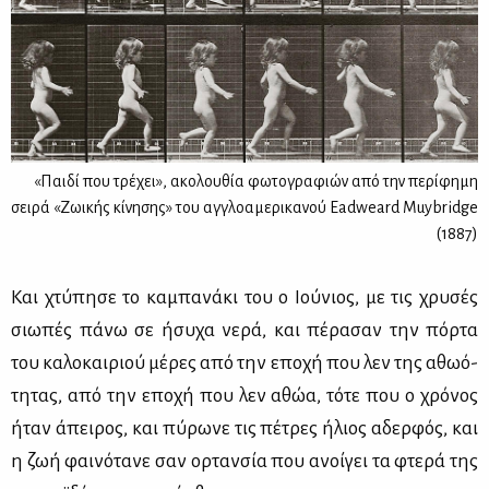
«Παιδί που τρέχει», ακολουθία φωτογραφιών από την περίφημη
σειρά «Ζωικής κίνησης» του αγγλοαμερικανού Eadweard Muybridge
(1887)
Και χτύ­πη­σε το κα­μπα­νά­κι του ο Ιού­νιος, με τις χρυ­σές
σιω­πές πά­νω σε ήσυ­χα νε­ρά, και πέ­ρα­σαν την πόρ­τα
του κα­λο­και­ριού μέ­ρες από την επο­χή που λεν της αθω­ό­
τη­τας, από την επο­χή που λεν αθώα, τό­τε που ο χρό­νος
ήταν άπει­ρος, και πύ­ρω­νε τις πέ­τρες ήλιος αδερ­φός, και
η ζωή φαι­νό­τα­νε σαν ορ­ταν­σία που ανοί­γει τα φτε­ρά της