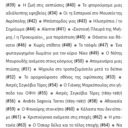
#39)
#40)
(
Η ζωή στις εκ­πτώ­σεις (
Το φτε­ρού­γι­σμα μιας
#34)
αδιά­λει­πτης εφη­βεί­ας (
Οι 15 Εσπε­ρι­νοί στο Μου­σείο της
#42)
#43)
Ακρό­πο­λης (
Μπά­σταρ­δος γιος (
Ηλιο­τρό­πια / το
#44)
#41)
Ση­μεί­ω­μα (
Alarme (
«Σκο­τει­νή Πλευ­ρά της Μνή­
#45)
μης / η Προ­κυ­μαία»_ μια πα­ρά­στα­ση (
Θά­να­τοι και θά­
#46)
#48)
#47)
να­τοι (
Χω­ρίς επί­θε­τα (
Το τσό­φλι (
Ένα
#49)
φω­τα­γω­γη­μέ­νο δω­μά­τιο για τον κύ­ριο Νί­κο (
Ο Νό­της
#50)
Μαυ­ρου­δής ανά­με­σα στους κό­σμους (
Απο­μει­νά­ρια μιας
#51)
πτώ­σης (
Ψί­χου­λα στο τρα­πε­ζο­μά­ντι­λο με­τά το δεί­πνο
#52)
#53)
(
Το αρα­χνο­ΰ­φα­ντο σθέ­νος της αφύ­πνι­σης (
#54)
Αντρές Σε­γκό­βια Τό­ρες (
Ο Γιάν­νης Μαρ­κό­που­λος στο γή­
#55)
πε­δο του ΟΦΗ (
Aντρές Σε­γκό­βια Τό­ρες (1893-1987)
#56)
#58)
(
Andrés Segovia Torres (1893-1987) (
Αθα­να­σία
#59)
#60)
(
Ο Φα­νού­ρης στον κή­πο (
Κά­λα­ντα που δεν εί­πα­
#61)
#62)
με (
Χρι­στού­γεν­να ανά­με­σα στις επο­χές (
Η μπα­
#63)
#64)
τα­νία (
Ο Όσκαρ Γκί­λια και το τέ­λος επο­χής (
Να