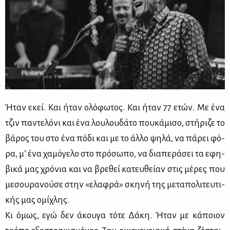
Ήταν εκεί. Και ήταν ολό­φω­τος. Και ήταν 77 ετών. Με ένα
τζιν πα­ντε­λό­νι και ένα λου­λου­δά­το που­κά­μι­σο, στή­ρι­ζε το
βά­ρος του στο ένα πό­δι και με το άλ­λο ψη­λά, να πά­ρει φό­
ρα, μ’ ένα χα­μό­γε­λο στο πρό­σω­πο, να δια­πε­ρά­σει τα εφη­
βι­κά μας χρό­νια και να βρε­θεί κα­τευ­θεί­αν στις μέ­ρες που
με­σου­ρα­νού­σε στην «ελα­φρά» σκη­νή της με­τα­πο­λι­τευ­τι­
κής μας ομί­χλης.
Κι όμως, εγώ δεν άκου­γα τό­τε Δά­κη. Ήταν με κά­ποιον