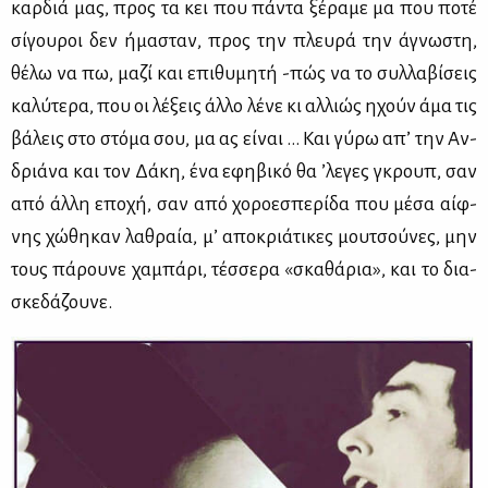
καρ­διά μας, προς τα κει που πά­ντα ξέ­ρα­με μα που πο­τέ
σί­γου­ροι δεν ήμα­σταν, προς την πλευ­ρά την άγνω­στη,
θέ­λω να πω, μα­ζί και επι­θυ­μη­τή -πώς να το συλ­λα­βί­σεις
κα­λύ­τε­ρα, που οι λέ­ξεις άλ­λο λέ­νε κι αλ­λιώς ηχούν άμα τις
βά­λεις στο στό­μα σου, μα ας εί­ναι … Και γύ­ρω απ’ την Αν­
δριά­να και τον Δά­κη, ένα εφη­βι­κό θα ’λε­γες γκρουπ, σαν
από άλ­λη επο­χή, σαν από χο­ρο­ε­σπε­ρί­δα που μέ­σα αίφ­
νης χώ­θη­καν λα­θραία, μ’ απο­κριά­τι­κες μου­τσού­νες, μην
τους πά­ρου­νε χα­μπά­ρι, τέσ­σε­ρα «σκα­θά­ρια», και το δια­
σκε­δά­ζου­νε.