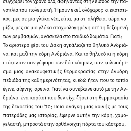
συγ­χω­ρεί τον χρό­νο όλο, αφή­νο­ντας στην εί­σο­δο την πα­
νο­πλία του πο­λε­μι­στή. Ήμουν εκεί, ολό­χα­ρος κι εκ­στα­τι­
κός, μες σε μια γλύ­κα νέα, εί­πα, μα στ’ αλή­θεια, τώ­ρα νο­
μί­ζω, μες σε μια γλύ­κα στα­χυο­λο­γη­μέ­νη απ’ τη δε­ξα­με­νή
των ρεμ­βα­σμών, ανά­σκε­λα στο παι­δι­κό δω­μά­τιο. Για­τί;
Το αρι­στε­ρό χέ­ρι του Δά­κη αγκά­λια­ζε το θη­λυ­κό Αν­δριά­
να, και μα­ζί την κό­ρη Αν­δριά­να. Και το θη­λυ­κό κι η κό­ρη
στέ­κο­νταν σαν γέ­φυ­ρα των δύο κό­σμων, σαν κα­λω­σό­ρι­
σμα μιας ανα­κου­φι­στι­κής θερ­μο­κρα­σί­ας στην άνυ­δρη
πε­διά­δα της κα­θη­με­ρι­νό­τη­τας, κι εδώ ήταν που το το­πίο
έγι­νε, αίφ­νης, ορει­νό. Για­τί να συ­νέ­βαι­νε αυ­τό με την Αν­
δριά­να, ένα κο­ρί­τσι που δεν εί­χε ζή­σει στη θερ­μο­κρα­σία
της δε­κα­ε­τί­ας του ’70; Ποια ανά­γκη μιας κοι­νής με τους
πα­τε­ρά­δες μας ιστο­ρί­ας, έφερ­νε αυ­τήν την κό­ρη, χα­μο­
γε­λα­στή, μπρο­στά στην ορ­θά­νοι­χτη πόρ­τα του κά­στρου;