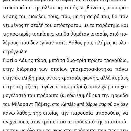
πτι­κά σκί­τσα της άλ­λο­τε κρα­ταιάς ως θά­να­τος με­σου­ρά­
νη­σης του ει­δώ­λου τους, που, με τη σει­ρά του, θα ‘ταν
ντυ­μέ­νος τη στο­λή του από­στρα­του, με τα πα­ρά­ση­μα και
τις κο­φτε­ρές τσα­κί­σεις, και θα θυ­μό­ταν ιστο­ρί­ες από πο­
λέ­μους που δεν έγι­ναν πο­τέ. Λά­θος μου, πλή­ρες κι ολο­
στρόγ­γυ­λο!
Για­τί ο Δά­κης τώ­ρα, με­τά τα δυο-τρία πρώ­τα τρα­γού­δια,
στην διάρ­κεια των οποί­ων γκρε­μο­τσα­κί­στη­κα πά­νω
στην έκ­πλη­ξη μιας όντως κρα­ταιάς φω­νής, αλ­λά κυ­ρί­ως
στην πα­ρά­ξε­νη ευ­γέ­νεια που μοί­ρα­ζε στον χώ­ρο το χα­
μο­γε­λα­στό του πρό­σω­πο (κι εδώ θυ­μή­θη­κα την ηρω­ί­δα
του Μί­λο­ραντ Πά­βιτς, στο
Κα­πέ­λο
από
δέρ­μα
ψα­ριού
αν δεν
κά­νω λά­θος, της οποί­ας την πα­ρου­σία μπο­ρού­σες να
ανι­χνεύ­σεις στον τρό­πο που το πρό­σω­πό της απο­τυ­πώ­
νο­νταν με όλο του το φως στα πρό­σω­πα των πε­ρα­στι­