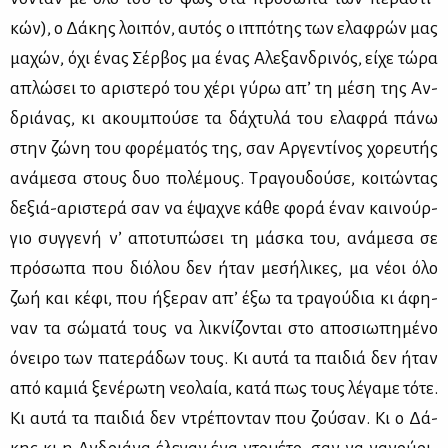
κών), ο Δά­κης λοι­πόν, αυ­τός ο ιπ­πό­της των ελα­φρών μας
μα­χών, όχι ένας Σέρ­βος μα ένας Αλε­ξαν­δρι­νός, εί­χε τώ­ρα
απλώ­σει το αρι­στε­ρό του χέ­ρι γύ­ρω απ’ τη μέ­ση της Αν­
δριά­νας, κι ακου­μπού­σε τα δά­χτυ­λά του ελα­φρά πά­νω
στην ζώ­νη του φο­ρέ­μα­τός της, σαν Αρ­γε­ντί­νος χο­ρευ­τής
ανά­με­σα στους δυο πο­λέ­μους. Τρα­γου­δού­σε, κοι­τώ­ντας
δε­ξιά-αρι­στε­ρά σαν να έψα­χνε κά­θε φο­ρά έναν και­νούρ­
γιο συγ­γε­νή ν’ απο­τυ­πώ­σει τη μά­σκα του, ανά­με­σα σε
πρό­σω­πα που διό­λου δεν ήταν με­σή­λι­κες, μα νέ­οι όλο
ζωή και κέ­φι, που ήξε­ραν απ’ έξω τα τρα­γού­δια κι άφη­
ναν τα σώ­μα­τά τους να λι­κνί­ζο­νται στο απο­σιω­πη­μέ­νο
όνει­ρο των πα­τε­ρά­δων τους. Κι αυ­τά τα παι­διά δεν ήταν
από κα­μιά ξε­νέ­ρω­τη νε­ο­λαία, κα­τά πως τους λέ­γα­με τό­τε.
Κι αυ­τά τα παι­διά δεν ντρέ­πο­νταν που ζού­σαν. Κι ο Δά­