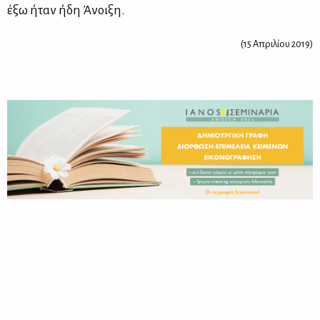
έξω ήταν ήδη Άνοι­ξη.
(15 Απρι­λί­ου 2019)