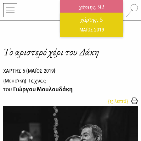
χάρτης
, 92
ηλεκτρονικό περιοδικό
χάρτης
, 5
ΑΥΓΟΥΣΤΟΣ 2026
ΜΑΪΟΣ 2019
Το αριστερό χέρι του Δάκη
ΧΑΡΤΗΣ
5
{ΜΑΪΟΣ 2019}
{
Μουσική
} Τέχνες
του
Γιώργου Μουλουδάκη
{15 λεπτά}