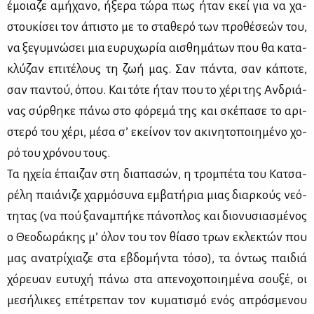
έμοια­ζε αμή­χα­νο, ήξε­ρα τώ­ρα πως ήταν εκεί για να χα­
στου­κί­σει τον άπι­στο με το στα­θε­ρό των προ­θέ­σε­ών του,
να ξε­γυ­μνώ­σει μια ευ­ρυ­χω­ρία αι­σθη­μά­των που θα κα­τα­
κλύ­ζαν επι­τέ­λους τη ζωή μας. Σαν πά­ντα, σαν κά­πο­τε,
σαν πα­ντού, όπου. Και τό­τε ήταν που το χέ­ρι της Αν­δριά­
νας σύρ­θη­κε πά­νω στο φό­ρε­μά της και σκέ­πα­σε το αρι­
στε­ρό του χέ­ρι, μέ­σα σ’ εκεί­νον τον ακι­νη­το­ποι­η­μέ­νο χο­
ρό του χρό­νου τους.
Τα ηχεία έπαι­ζαν στη δια­πα­σών, η τρο­μπέ­τα του Κα­τσα­
ρέ­λη παιά­νι­ζε χαρ­μό­συ­να εμ­βα­τή­ρια μιας διαρ­κούς νε­ό­
τη­τας (να πού ξα­να­μπή­κε πά­νο­πλος και διο­νυ­σια­σμέ­νος
ο Θε­ο­δω­ρά­κης μ’ όλον του τον θί­α­σο τρων εκλε­κτών που
μας ανα­τρί­χια­ζε στα εβδο­μή­ντα τό­σο), τα όντως παι­διά
χό­ρευαν ευ­τυ­χή πά­νω στα απε­νο­χο­ποι­η­μέ­να σου­ξέ, οι
με­σή­λι­κες επέ­τρε­παν τον κυ­μα­τι­σμό ενός απρό­σμε­νου