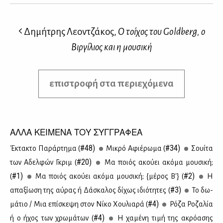
Δημήτρης Λεοντζάκος,
Ο τοίχος του Goldberg, ο
Βιργίλιος και η μουσική
επιστροφή στα περιεχόμενα
ΑΛΛΑ ΚΕΙΜΕΝΑ ΤΟΥ ΣΥΓΓΡΑΦΕΑ
#48)
#34)
Έκτα­κτο Πα­ράρ­τη­μα (
Μι­κρό Αφιέ­ρω­μα (
Σουί­τα
#20)
των Αδελ­φών Γκριμ (
Μα ποιός ακού­ει ακό­μα μου­σι­κή;
#1)
#2)
(
Μα ποιός ακού­ει ακό­μα μου­σι­κή; {μέ­ρος Β'} (
Η
#3)
απα­ξί­ω­ση της αύ­ρας ή Δά­σκα­λος δί­χως ιδιό­τη­τες (
Το δω­
#4)
μά­τιο / Μια επί­σκε­ψη στον Νί­κο Χου­λια­ρά (
Ρό­ζα Ρο­ζα­λία
#4)
ή ο ήχος των χρω­μά­των (
H χα­μέ­νη τι­μή της ακρό­α­σης