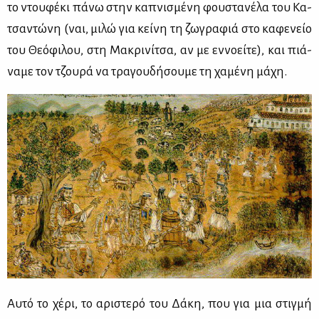
το ντου­φέ­κι πά­νω στην κα­πνι­σμέ­νη φου­στα­νέ­λα του Κα­
τσα­ντώ­νη (ναι, μι­λώ για κεί­νη τη ζω­γρα­φιά στο κα­φε­νείο
του Θε­ό­φι­λου, στη Μα­κρι­νί­τσα, αν με εν­νο­εί­τε), και πιά­
να­με τον τζου­ρά να τρα­γου­δή­σου­με τη χα­μέ­νη μά­χη.
Αυ­τό το χέ­ρι, το αρι­στε­ρό του Δά­κη, που για μια στιγ­μή