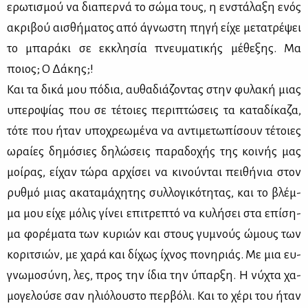
ερω­τι­σμού να δια­περ­νά το σώ­μα τους, η εν­στά­λα­ξη ενός
ακρι­βού αι­σθή­μα­τος από άγνω­στη πη­γή εί­χε με­τα­τρέ­ψει
το μπα­ρά­κι σε εκ­κλη­σία πνευ­μα­τι­κής μέ­θε­ξης. Μα
ποιος; Ο Δά­κης;!
Και τα δι­κά μου πό­δια, αυ­θα­διά­ζο­ντας στην φυ­λα­κή μιας
υπε­ρο­ψί­ας που σε τέ­τοιες πε­ρι­πτώ­σεις τα κα­τα­δί­κα­ζα,
τό­τε που ήταν υπο­χρε­ω­μέ­να να αντι­με­τω­πί­σουν τέ­τοιες
ωραί­ες δη­μό­σιες δη­λώ­σεις πα­ρα­δο­χής της κοι­νής μας
μοί­ρας, εί­χαν τώ­ρα αρ­χί­σει να κι­νού­νται πει­θή­νια στον
ρυθ­μό μιας ακα­τα­μά­χη­της συλ­λο­γι­κό­τη­τας, και το βλέμ­
μα μου εί­χε μό­λις γί­νει επι­τρε­πτό να κυ­λή­σει στα επί­ση­
μα φο­ρέ­μα­τα των κυ­ριών και στους γυ­μνούς ώμους των
κο­ρι­τσιών, με χα­ρά και δί­χως ίχνος πο­νη­ριάς. Με μια ευ­
γνω­μο­σύ­νη, λες, προς την ίδια την ύπαρ­ξη. Η νύ­χτα χα­
μο­γε­λού­σε σαν ηλιό­λου­στο περ­βό­λι. Και το χέ­ρι του ήταν