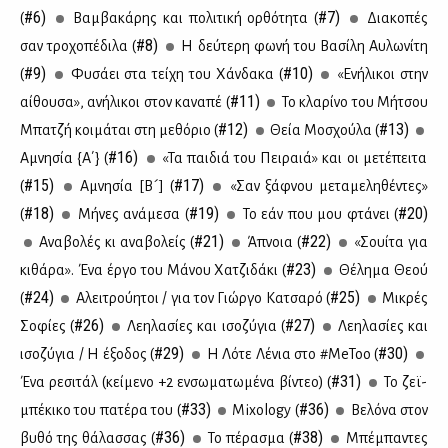
#6)
#7)
(
Βαμ­βα­κά­ρης και πο­λι­τι­κή ορ­θό­τη­τα (
Δια­κο­πές
#8)
σαν τρο­χο­πέ­δι­λα (
Η δεύ­τε­ρη φω­νή του Βα­σί­λη Αυ­λω­νί­τη
#9)
#10)
(
Φυ­σά­ει στα τεί­χη του Χάν­δα­κα (
«Ενή­λι­κοι στην
#11)
αί­θου­σα», ανή­λι­κοι στον κα­να­πέ (
Το κλα­ρί­νο του Μή­τσου
#12)
#13)
Μπα­τζή κοι­μά­ται στη με­θό­ριο (
Θεία Μο­σχού­λα (
#16)
Αμνη­σία {Α΄} (
«Τα παι­διά του Πει­ραιά» και οι με­τέ­πει­τα
#15)
#17)
(
Αμνη­σία [Β´] (
«Σαν ξάφ­νου με­τα­με­λη­θέ­ντες»
#18)
#19)
#20)
(
Μή­νες ανά­με­σα (
Το εάν που μου φτά­νει (
#21)
#22)
Ανα­βο­λές κι ανα­βο­λείς (
Άπνοια (
«Σουί­τα για
#23)
κι­θά­ρα». Ένα έρ­γο του Μά­νου Χα­τζι­δά­κι (
Θέ­λη­μα Θε­ού
#24)
#25)
(
Αλει­τρού­η­τοι / για τον Γιώρ­γο Κα­τσα­ρό (
Μι­κρές
#26)
#27)
Σο­φί­ες (
Λε­η­λα­σί­ες και ισο­ζύ­για (
Λε­η­λα­σί­ες και
#29)
#30)
ισο­ζύ­για / H έξο­δος (
Η Λό­τε Λέ­νια στο #MeToo (
#31)
Ένα ρε­σι­τάλ (κεί­με­νο +2 εν­σω­μα­τω­μέ­να βί­ντεο) (
Το ζεϊ­
#33)
#36)
μπέ­κι­κο του πα­τέ­ρα του (
Mixology (
Βε­λό­να στον
#36)
#38)
βυ­θό της θά­λασ­σας (
Το πέ­ρα­σμα (
Μπέ­μπα­ντες