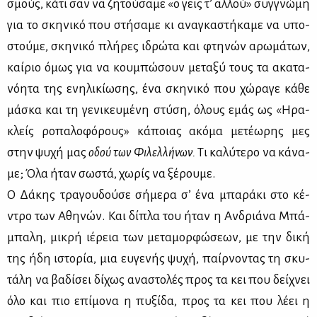
σμούς, κά­τι σαν να ζη­τού­σα­με «ο γεις τ’ αλ­λού» συγ­γνώ­μη
για το σκη­νι­κό που στή­σα­με κι ανα­γκα­στή­κα­με να υπο­
στού­με, σκη­νι­κό πλή­ρες ιδρώ­τα και φτη­νών αρω­μά­των,
καί­ριο όμως για να κου­μπώ­σουν με­τα­ξύ τους τα ακα­τα­
νό­η­τα της ενη­λι­κί­ω­σης, ένα σκη­νι­κό που χώ­ρα­γε κά­θε
μά­σκα και τη γε­νι­κευ­μέ­νη στύ­ση, όλους εμάς ως «Ηρα­
κλείς ρο­πα­λο­φό­ρους» κά­ποιας ακό­μα με­τέ­ω­ρης μες
στην ψυ­χή μας
οδού
των
Φι­λελ­λή­νων.
Τι κα­λύ­τε­ρο να κά­να­
με; Όλα ήταν σω­στά, χω­ρίς να ξέ­ρου­με.
Ο Δά­κης τρα­γου­δού­σε σή­με­ρα σ’ ένα μπα­ρά­κι στο κέ­
ντρο των Αθη­νών. Και δί­πλα του ήταν η Αν­δριά­να Μπά­
μπα­λη, μι­κρή ιέ­ρεια των με­τα­μορ­φώ­σε­ων, με την δι­κή
της ήδη ιστο­ρία, μια ευ­γε­νής ψυ­χή, παίρ­νο­ντας τη σκυ­
τά­λη να βα­δί­σει δί­χως ανα­στο­λές προς τα κει που δεί­χνει
όλο και πιο επί­μο­να η πυ­ξί­δα, προς τα κει που λέ­ει η