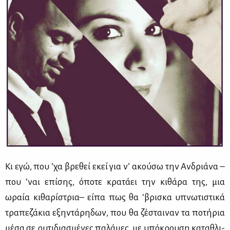
Κι εγώ, που ’χα βρε­θεί εκεί για ν’ ακού­σω την Αν­δριά­να –
που ‘ναι επί­σης, όπο­τε κρα­τά­ει την κι­θά­ρα της, μια
ωραία κι­θα­ρί­στρια– εί­πα πως θα ‘βρι­σκα υπνω­τι­στι­κά
τρα­πε­ζά­κια εξη­ντά­ρη­δων, που θα ζέ­σται­ναν τα πο­τή­ρια
μέ­σα σε ρυ­τι­δια­σμέ­νες πα­λά­μες, με υπό­κρου­ση κα­τα­θλι­