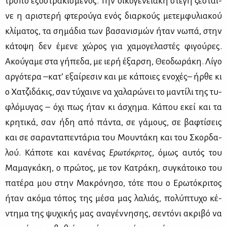
τρό­πο εξο­στρα­κι­σμέ­νος. Την οι­κο­γε­νεια­κή στέ­γη ζέ­σται­
νε η αρι­στε­ρή φτε­ρού­γα ενός διαρ­κούς με­τεμ­φυ­λια­κού
κλί­μα­τος, τα ση­μά­δια των βα­σα­νι­σμών ήταν νω­πά, στην
κά­το­ψη δεν έμε­νε χώ­ρος για χα­μο­γε­λα­στές φι­γού­ρες.
Ακού­γα­με στα γή­πε­δα, με ιε­ρή έξαρ­ση, Θε­ο­δω­ρά­κη. Λί­γο
αρ­γό­τε­ρα –κα­τ’ εξαί­ρε­σιν και με κά­ποιες ενο­χές– ήρ­θε κι
ο Χα­τζι­δά­κις, σαν τύ­χαι­νε να χα­λα­ρώ­νει το μα­ντί­λι της τυ­
φλό­μυ­γας – όχι πως ήταν κι άσχη­μα. Κά­που εκεί και τα
κρη­τι­κά, σαν ήδη από πά­ντα, σε γά­μους, σε βα­φτί­σεις
και σε σα­ρα­ντα­πε­ντά­ρια του Μου­ντά­κη και του Σκορ­δα­
λού. Κά­πο­τε και κα­νέ­νας
Ερω­τό­κρι­τος
, όμως αυ­τός του
Μα­μα­γκά­κη, ο πρώ­τος, με τον Κα­τρά­κη, συ­γκά­τοι­κο του
πα­τέ­ρα μου στην Μα­κρό­νη­σο, τό­τε που ο Ερω­τό­κρι­τος
ήταν ακό­μα τό­πος της μέ­σα μας λα­λιάς, πο­λύ­πτυ­χο κέ­
ντη­μα της ψυ­χι­κής μας ανα­γέν­νη­σης, σε­ντό­νι ακρι­βό να