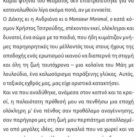
Κα­μιά φτή­νια του θε­ά­μα­τος δεν επι­στρα­τεύ­τη­κε για να
κα­τα­να­λω­θούν λί­γα ακό­μα πο­τά, αν με εν­νο­εί­τε.
Ο Δά­κης κι η Αν­δριά­να κι ο
Monsieur Minimal,
ο
κα­τά κό­
σμον Χρή­στος Τσι­τρού­δης, στέ­κο­νταν εκεί, ολό­κλη­ροι και
δυ­να­τοί, ένα σώ­μα με τα παι­διά, που ήδη κυ­μά­τι­ζαν μνή­
μες πα­ρη­γο­ρη­τι­κές του μέλ­λο­ντός τους στους ήχους της
απο­δο­χής ενός ερω­τι­σμού ικα­νού να δια­περ­νά τη στιγ­μή
και όλη τη ζωή ταυ­τό­χρο­να – μια κο­λα­ΐ­να του Μάη με
λου­λού­δια, ένα κα­λω­σό­ρι­σμα πα­ρά­ξε­νης γλύ­κας. Αυ­τός,
ο τα­ξι­κός εχθρός μας, μας εί­χε ορι­στι­κά κα­τα­κτή­σει.
Και να που ανα­δύ­θη­κε, ανά­με­σα στον κα­πνό και το κρα­
σί, η πα­λαιό­τα­τη πρό­θε­σή μου να πεν­θή­σω μια επο­χή
ολό­κλη­ρη μ’ ένα πέν­θος σαν προ­θά­λα­μο ανα­γέν­νη­σης,
σαν πα­ρή­γο­ρο μες στη ζωή μου περ­πά­τη­μα απαλ­λαγ­μέ­
νο από με­γά­λες ιδέ­ες, σαν αγκα­λιά που να χω­ρεί και να