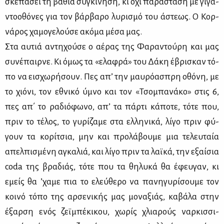
σκε­πά­σει τη βα­θιά συ­γκί­νη­ση, κι όχι πα­ρά­στα­ση με γι­γα­
ντο­ο­θό­νες για τον βάρ­βα­ρο λυ­ρι­σμό του άστε­ως. Ο Κορ­
νά­ρος χα­μο­γε­λού­σε ακό­μα μέ­σα μας.
Στα αυ­τιά αντη­χού­σε ο αέ­ρας της Φα­ρα­ντού­ρη και μας
συ­νέ­παιρ­νε. Κι όμως τα «ελα­φρά» του Δά­κη έβρι­σκαν τό­
πο να ει­σχω­ρή­σουν. Πες απ’ την μαυ­ρό­α­σπρη οθό­νη, με
το χιό­νι, τον εθνι­κό ύμνο και τον «Τσο­μπα­νά­κο» στις 6,
πες απ΄ το ρα­διό­φω­νο, απ’ τα πάρ­τι κά­πο­τε, τό­τε που,
πριν το τέ­λος, το γυ­ρί­ζα­με στα ελ­λη­νι­κά, λί­γο πριν φύ­
γουν τα κο­ρί­τσια, μην και προ­λά­βου­με μια τε­λευ­ταία
απελ­πι­σμέ­νη αγκα­λιά, και λί­γο πριν τα λαϊ­κά, την εξαί­σια
coda της βρα­διάς, τό­τε που τα θη­λυ­κά θα έφευ­γαν, κι
εμείς θα ’χα­με πια το ελεύ­θε­ρο να πα­νη­γυ­ρί­σου­με τον
κοι­νό τό­πο της αρ­σε­νι­κής μας μο­να­ξιάς, κα­βά­λα στην
έξαρ­ση ενός ζεϊ­μπέ­κι­κου, χω­ρίς χλια­ρούς ναρ­κισ­σι­