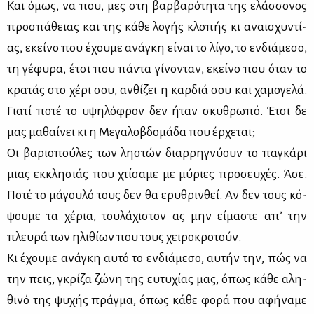
Και όμως, να που, μες στη βαρ­βα­ρό­τη­τα της ελάσ­σο­νος
προ­σπά­θειας και της κά­θε λο­γής κλο­πής κι αναι­σχυ­ντί­
ας, εκεί­νο που έχου­με ανά­γκη εί­ναι το λί­γο, το εν­διά­με­σο,
τη γέ­φυ­ρα, έτσι που πά­ντα γί­νο­νταν, εκεί­νο που όταν το
κρα­τάς στο χέ­ρι σου, αν­θί­ζει η καρ­διά σου και χα­μο­γε­λά.
Για­τί πο­τέ το υψη­λό­φρον δεν ήταν σκυ­θρω­πό. Έτσι δε
μας μα­θαί­νει κι η Με­γα­λο­βδο­μά­δα που έρ­χε­ται;
Οι βα­ριο­πού­λες των λη­στών διαρ­ρη­γνύ­ουν το πα­γκά­ρι
μιας εκ­κλη­σιάς που χτί­σα­με με μύ­ριες προ­σευ­χές. Άσε.
Πο­τέ το μά­γου­λό τους δεν θα ερυ­θριν­θεί. Αν δεν τους κό­
ψου­με τα χέ­ρια, του­λά­χι­στον ας μην εί­μα­στε απ’ την
πλευ­ρά των ηλι­θί­ων που τους χει­ρο­κρο­τούν.
Κι έχου­με ανά­γκη αυ­τό το εν­διά­με­σο, αυ­τήν την, πώς να
την πεις, γκρί­ζα ζώ­νη της ευ­τυ­χί­ας μας, όπως κά­θε αλη­
θι­νό της ψυ­χής πράγ­μα, όπως κά­θε φο­ρά που αφή­να­με