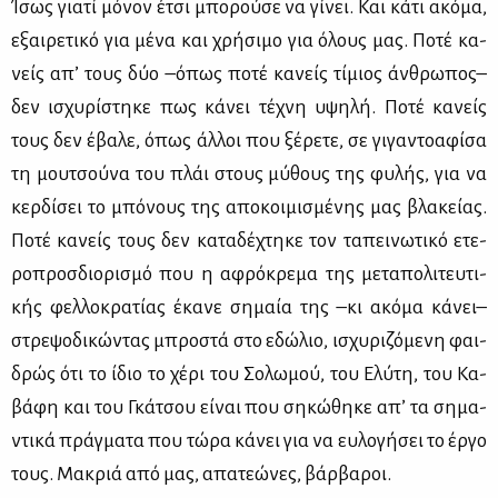
Ίσως για­τί μό­νον έτσι μπο­ρού­σε να γί­νει. Και κά­τι ακό­μα,
εξαι­ρε­τι­κό για μέ­να και χρή­σι­μο για όλους μας. Πο­τέ κα­
νείς απ’ τους δύο –όπως πο­τέ κα­νείς τί­μιος άν­θρω­πος–
δεν ισχυ­ρί­στη­κε πως κά­νει τέ­χνη υψη­λή. Πο­τέ κα­νείς
τους δεν έβα­λε, όπως άλ­λοι που ξέ­ρε­τε, σε γι­γα­ντο­α­φί­σα
τη μου­τσού­να του πλάι στους μύ­θους της φυ­λής, για να
κερ­δί­σει το μπό­νους της απο­κοι­μι­σμέ­νης μας βλα­κεί­ας.
Πο­τέ κα­νείς τους δεν κα­τα­δέ­χτη­κε τον τα­πει­νω­τι­κό ετε­
ρο­προσ­διο­ρι­σμό που η αφρό­κρε­μα της με­τα­πο­λι­τευ­τι­
κής φελ­λο­κρα­τί­ας έκα­νε ση­μαία της –κι ακό­μα κά­νει–
στρε­ψο­δι­κώ­ντας μπρο­στά στο εδώ­λιο, ισχυ­ρι­ζό­με­νη φαι­
δρώς ότι το ίδιο το χέ­ρι του Σο­λω­μού, του Ελύ­τη, του Κα­
βά­φη και του Γκά­τσου εί­ναι που ση­κώ­θη­κε απ’ τα ση­μα­
ντι­κά πράγ­μα­τα που τώ­ρα κά­νει για να ευ­λο­γή­σει το έρ­γο
τους. Μα­κριά από μας, απα­τε­ώ­νες, βάρ­βα­ροι.