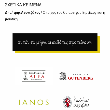
ΣΧΕΤΙΚΑ ΚΕΙΜΕΝΑ
Δη­μή­τρης Λε­ον­τζά­κος
/ Ο τοί­χος του Goldberg, ο Βιρ­γί­λιος και η
μου­σι­κή
αυτόν το μήνα οι εκδότες προτείνουν: