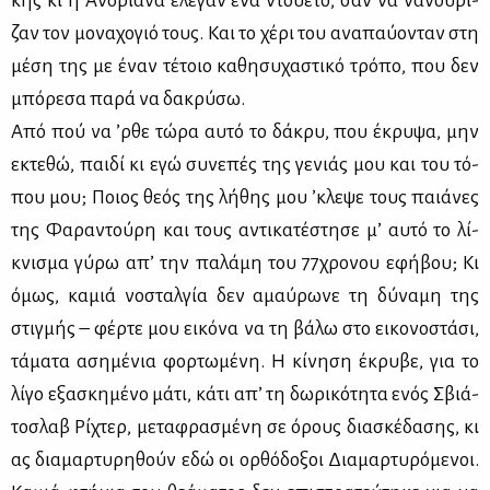
κης κι η Αν­δριά­να έλε­γαν ένα ντου­έ­το, σαν να να­νού­ρι­
ζαν τον μο­να­χο­γιό τους. Και το χέ­ρι του ανα­παύ­ο­νταν στη
μέ­ση της με έναν τέ­τοιο κα­θη­συ­χα­στι­κό τρό­πο, που δεν
μπό­ρε­σα πα­ρά να δα­κρύ­σω.
Από πού να ’ρ­θε τώ­ρα αυ­τό το δά­κρυ, που έκρυ­ψα, μην
εκτε­θώ, παι­δί κι εγώ συ­νε­πές της γε­νιάς μου και του τό­
που μου; Ποιος θε­ός της λή­θης μου ’κλε­ψε τους παιά­νες
της Φα­ρα­ντού­ρη και τους αντι­κα­τέ­στη­σε μ’ αυ­τό το λί­
κνι­σμα γύ­ρω απ’ την πα­λά­μη του 77χρο­νου εφή­βου; Κι
όμως, κα­μιά νο­σταλ­γία δεν αμαύ­ρω­νε τη δύ­να­μη της
στιγ­μής – φέρ­τε μου ει­κό­να να τη βά­λω στο ει­κο­νο­στά­σι,
τά­μα­τα αση­μέ­νια φορ­τω­μέ­νη. Η κί­νη­ση έκρυ­βε, για το
λί­γο εξα­σκη­μέ­νο μά­τι, κά­τι απ’ τη δω­ρι­κό­τη­τα ενός Σβιά­
το­σλαβ Ρί­χτερ, με­τα­φρα­σμέ­νη σε όρους δια­σκέ­δα­σης, κι
ας δια­μαρ­τυ­ρη­θούν εδώ οι ορ­θό­δο­ξοι Δια­μαρ­τυ­ρό­με­νοι.