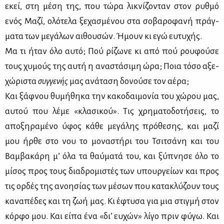
εκεί, στη μέ­ση της, που τώ­ρα λι­κνί­ζο­νταν στον ρυθ­μό
ενός Μα­ζί, ολό­τε­λα ξε­χα­σμέ­νου στα σο­βα­ρο­φα­νή πράγ­
μα­τα των με­γά­λων αι­θου­σών. Ήμουν κι εγώ ευ­τυ­χής.
Μα τι ήταν όλο αυ­τό; Πού ρί­ζω­νε κι από πού ρου­φού­σε
τους χυ­μούς της αυ­τή η ανα­στά­σι­μη ώρα; Ποια τό­σο αξε­
χώ­ρι­στα
συγ­γε­νής
μας ανά­τα­ση δο­νού­σε τον αέ­ρα;
Και ξάφ­νου θυ­μή­θη­κα την κα­κο­δαι­μο­νία του χώ­ρου μας,
αυ­τού που λέ­με «κλα­σι­κού». Τις χρη­μα­το­δο­τή­σεις, το
απο­ξη­ρα­μέ­νο ύφος κά­θε με­γά­λης πρό­θε­σης, και μα­ζί
μου ήρ­θε στο νου το μο­να­στή­ρι του Τσι­τσά­νη και του
Βαμ­βα­κά­ρη μ’ όλα τα θαύ­μα­τά του, και ξύ­πνη­σε όλο το
μί­σος προς τους δια­δρο­μι­στές των υπουρ­γεί­ων και προς
τις ορ­δές της ανοη­σί­ας των μέ­σων που κα­τα­κλύ­ζουν τους
κα­να­πέ­δες και τη ζωή μας. Κι έφτυ­σα για μια στιγ­μή στον
κόρ­φο μου. Και εί­πα ένα «δι’ ευ­χών» λί­γο πριν φύ­γω. Και