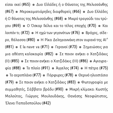
#65)
εί­σαι εκεί (
Δυο Ελ­λά­δες ή ο Θά­να­τος της Με­λισ­σάν­θης
#67)
#66)
(
Με­ρο­κα­μα­τιά­ρη­δες δια­φθο­ρείς (
Δυο Ελ­λά­δες
#68)
ή Ο θά­να­τος της Με­λισ­σάν­θης (
Μι­κρό τρα­γού­δι του τρύ­
#69)
#70)
γου (
Ο Όσκαρ Γκί­λια και το τέ­λος επο­χής (
Και
#72)
#76)
λοι­πόν τι; (
Η ηχώ των γε­γο­νό­των (
Βρά­χος, σί­δε­
#80)
ρο, θά­λασ­σα (
Η Ρί­κα Δε­λη­γιαν­νά­κη στον ου­ρα­νό της ΑΙ*
#81)
#71)
#73)
(
E la nave va (
Γε­ρα­νοί (
Ση­μειώ­σεις για
#82)
μια αθέ­α­τη κα­λο­και­ρία (
Σε ποιον ανή­κει ο Χα­τζι­δά­κις
#85)
#86)
(II) (
Σε ποιον ανή­κει ο Χα­τζι­δά­κις (III) (
Αγιο­γρα­
#88)
#91)
#74)
#75)
φία (
Το πλοίο (
Άγ­γε­λος (
Η πέ­τρα (
#77)
#78)
Το αε­ρο­πλά­νο (
Πόρ­φυ­ρες (
Θε­ρι­νό ηλιο­στά­σιο
#79)
#83)
(
Σε ποιον ανή­κει ο Χα­τζι­δά­κις (
Φω­το­γρα­φία με
#90)
συμ­μα­θη­τές, Σάβ­βα­το βρά­δυ (
Μι­κρή κλί­μα­κα: Κω­στής
Μα­λού­τας, Γιώρ­γος Μου­λου­δά­κης, Θα­νά­σης Νε­ο­φώ­τι­στος,
#42)
Έλε­να Πα­πα­δο­πού­λου (