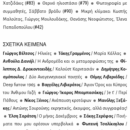
#83)
#79)
Χα­τζι­δά­κις (
Θε­ρι­νό ηλιο­στά­σιο (
Φω­το­γρα­φία με
#90)
συμ­μα­θη­τές, Σάβ­βα­το βρά­δυ (
Μι­κρή κλί­μα­κα: Κω­στής
Μα­λού­τας, Γιώρ­γος Μου­λου­δά­κης, Θα­νά­σης Νε­ο­φώ­τι­στος, Έλε­να
#42)
Πα­πα­δο­πού­λου (
ΣΧΕΤΙΚΑ ΚΕΙΜΕΝΑ
Γιώρ­γος Βέλ­τσος
/ Ηλι­κί­ες
Τά­κης Γραμ­μέ­νος
/ Μα­ρία Κάλ­λας
Αν­θού­λα Δα­νι­ήλ
/ Η Αν­δρο­μέ­δα και οι με­τα­μορ­φώ­σεις της
Φί­
λιπ­πος Δ. Δρα­κο­ντα­ει­δής
/ Κα­λούστ Καρ­ντα­σιάν
Δη­μή­τρης Κο­
σμό­που­λος
/ Δύο Ανα­γεν­νη­σια­κοί ποι­η­τές
Θέ­μης Λι­βε­ριά­δης
/
Deep furrow 1965
Βαγ­γέ­λης Λι­βιε­ρά­τος
/ Άγιον Όρος και Κύ­προς
του Άν­θι­μου Γα­ζή
Γιώρ­γος-Ίκα­ρος Μπα­μπα­σά­κης
/ Je t’ / Πε­ρί
Πά­θους
Νί­κος Ξέ­νιος
/ Ανά­παυ­ση κρο­τά­φων
Μα­νό­λης Ξε­ξά­
κης
/ Αντώ­νης Σου­ρού­νης: εκρη­κτι­κός, άκομ­ψος, αλ­λά συγ­γρα­φέ­ας!
Έλ­ση Σα­ρά­τση
/ Ο μή­νας Δε­κέμ­βριος
Σά­κης Σε­ρέ­φας
/ Ποι­ή­
μα­τα που μου αρέ­σουν υπερ­βο­λι­κά
Φω­τει­νή Τσα­λί­κο­γλου
/