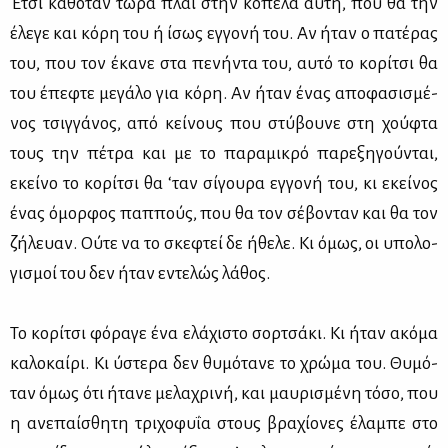
Έτσι κα­θό­ταν τώ­ρα πλάι στην κο­πέ­λα αυ­τή, που θα την
έλε­γε και κό­ρη του ή ίσως εγ­γο­νή του. Αν ήταν ο πα­τέ­ρας
του, που τον έκα­νε στα πε­νή­ντα του, αυ­τό το κο­ρί­τσι θα
του έπε­φτε με­γά­λο για κό­ρη. Αν ήταν ένας απο­φα­σι­σμέ­
νος τσιγ­γά­νος, από κεί­νους που στύ­βου­νε στη χού­φτα
τους την πέ­τρα και με το πα­ρα­μι­κρό πα­ρε­ξη­γού­νται,
εκεί­νο το κο­ρί­τσι θα ‘ταν σί­γου­ρα εγ­γο­νή του, κι εκεί­νος
ένας όμορ­φος παπ­πούς, που θα τον σέ­βο­νταν και θα τον
ζή­λευαν. Ού­τε να το σκε­φτεί δε ήθε­λε. Κι όμως, οι υπο­λο­
γι­σμοί του δεν ήταν εντε­λώς λά­θος.
Το κο­ρί­τσι φό­ρα­γε ένα ελά­χι­στο σορ­τσά­κι. Κι ήταν ακό­μα
κα­λο­καί­ρι. Κι ύστε­ρα δεν θυ­μό­τα­νε το χρώ­μα του. Θυ­μό­
ταν όμως ότι ήτα­νε με­λα­χρι­νή, και μαυ­ρι­σμέ­νη τό­σο, που
η ανε­παί­σθη­τη τρι­χο­φυ­ΐα στους βρα­χί­ο­νες έλα­μπε στο