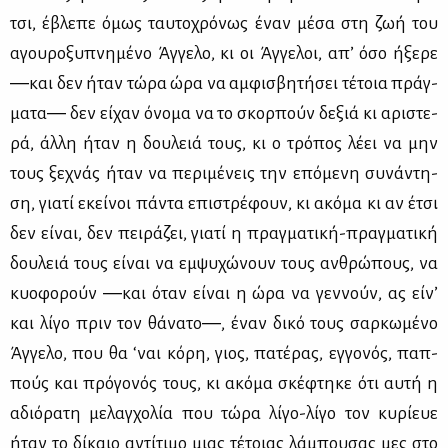
τσι, έβλε­πε όμως ταυ­το­χρό­νως έναν μέ­σα στη ζωή του
αγου­ρο­ξυ­πνη­μέ­νο Άγ­γε­λο, κι οι Άγ­γε­λοι, απ’ όσο ήξε­ρε
―και δεν ήταν τώ­ρα ώρα να αμ­φι­σβη­τή­σει τέ­τοια πράγ­
μα­τα― δεν εί­χαν όνο­μα να το σκορ­πούν δε­ξιά κι αρι­στε­
ρά, άλ­λη ήταν η δου­λειά τους, κι ο τρό­πος λέ­ει να μην
τους ξε­χνάς ήταν να πε­ρι­μέ­νεις την επό­με­νη συ­νά­ντη­
ση, για­τί εκεί­νοι πά­ντα επι­στρέ­φουν, κι ακό­μα κι αν έτσι
δεν εί­ναι, δεν πει­ρά­ζει, για­τί η πραγ­μα­τι­κή-πραγ­μα­τι­κή
δου­λειά τους εί­ναι να εμ­ψυ­χώ­νουν τους αν­θρώ­πους, να
κυο­φο­ρούν ―και όταν εί­ναι η ώρα να γεν­νούν, ας εί­ν’
και λί­γο πριν τον θά­να­το―, έναν δι­κό τους σαρ­κω­μέ­νο
Άγ­γε­λο, που θα ‘ναι κό­ρη, γιος, πα­τέ­ρας, εγ­γο­νός, παπ­
πούς και πρό­γο­νός τους, κι ακό­μα σκέ­φτη­κε ότι αυ­τή η
αδιό­ρα­τη με­λαγ­χο­λία που τώ­ρα λί­γο-λί­γο τον κυ­ρί­ευε
ήταν το δί­καιο αντί­τι­μο μιας τέ­τοιας λά­μπου­σας μες στο