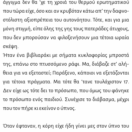
άγ­γιγ­μα δεν θα ‘χε τη χροιά του θερ­μού ερω­τη­μα­τι­κού
που τώ­ρα εί­χε, όσο και αν κρυ­βό­ταν κά­τω απ’ την δαφ­νο­
στό­λι­στη αξιο­πρέ­πεια του αυ­το­νό­η­του. Τό­τε, και για μια
μό­νη στιγ­μή, εί­πε όλης της γης τους πα­τε­ρά­δες άτυ­χους,
που δεν μπο­ρού­σαν να φι­λο­ξε­νή­σουν μια τέ­τοια ωραία
σκέ­ψη.
Ήταν ένα βι­βλια­ρά­κι με σή­μα­τα κυ­κλο­φο­ρί­ας μπρο­στά
της, επά­νω στο πτυσ­σό­με­νο ρά­φι. Μα, διά­βα­ζε στ’ αλή­
θεια για να εξε­τα­στεί; Πα­ρά­ξε­νο, κά­ποιοι να εξε­τά­ζο­νται
για τέ­τοια πράγ­μα­τα. Μα τό­τε θα ‘τα­νε του­λά­χι­στον 17.
Δεν εί­χε ως τό­τε δει το πρό­σω­πο, που όμως του φά­νη­κε
το πρό­σω­πο ενός παι­διού. Συ­νέ­χι­σε το διά­βα­σμα, μέ­χρι
που τον πή­ρε κι εκεί­νον ο ύπνος.
Όταν έφτα­ναν, η κό­ρη εί­χε ήδη γί­νει μες στον ύπνο του