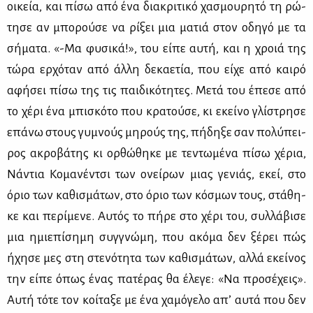
οι­κεία, και πί­σω από ένα δια­κρι­τι­κό χα­σμου­ρη­τό τη ρώ­
τη­σε αν μπο­ρού­σε να ρί­ξει μια μα­τιά στον οδη­γό με τα
σή­μα­τα. «-Μα φυ­σι­κά!», του εί­πε αυ­τή, και η χροιά της
τώ­ρα ερ­χό­ταν από άλ­λη δε­κα­ε­τία, που εί­χε από και­ρό
αφή­σει πί­σω της τις παι­δι­κό­τη­τες. Με­τά του έπε­σε από
το χέ­ρι ένα μπι­σκό­το που κρα­τού­σε, κι εκεί­νο γλί­στρη­σε
επά­νω στους γυ­μνούς μη­ρούς της, πή­δη­ξε σαν πο­λύ­πει­
ρος ακρο­βά­της κι ορ­θώ­θη­κε με τε­ντω­μέ­να πί­σω χέ­ρια,
Νά­ντια Κο­μα­νέν­τσι των ονεί­ρων μιας γε­νιάς, εκεί, στο
όριο των κα­θι­σμά­των, στο όριο των κό­σμων τους, στά­θη­
κε και πε­ρί­με­νε. Αυ­τός το πή­ρε στο χέ­ρι του, συλ­λά­βι­σε
μια ημιε­πί­ση­μη συγ­γνώ­μη, που ακό­μα δεν ξέ­ρει πώς
ήχη­σε μες στη στε­νό­τη­τα των κα­θι­σμά­των, αλ­λά εκεί­νος
την εί­πε όπως ένας πα­τέ­ρας θα έλε­γε: «Να προ­σέ­χεις».
Αυ­τή τό­τε τον κοί­τα­ξε με ένα χα­μό­γε­λο απ’ αυ­τά που δεν