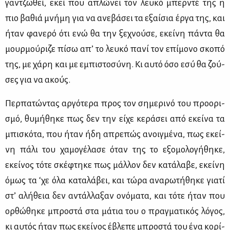
γαν­τζω­θεί, εκεί που απλώ­νει τον λευ­κό μπερ­ντέ της η
πιο βα­θιά μνή­μη για να ανε­βά­σει τα εξαί­σια έρ­γα της, και
ήταν φα­νε­ρό ότι ενώ θα την ξε­χνού­σε, εκεί­νη πά­ντα θα
μουρ­μού­ρι­ζε πί­σω απ’ το λευ­κό πα­νί τον επί­μο­νο σκο­πό
της, με χά­ρη και με εμπι­στο­σύ­νη. Κι αυ­τό όσο εσύ θα ζού­
σες για να ακούς.
Περ­πα­τώ­ντας αρ­γό­τε­ρα προς τον ση­με­ρι­νό του προ­ο­ρι­
σμό, θυ­μή­θη­κε πως δεν την εί­χε κε­ρά­σει από εκεί­να τα
μπι­σκό­τα, που ήταν ήδη απρε­πώς ανοιγ­μέ­να, πως εκεί­
νη πά­λι του χα­μο­γέ­λα­σε όταν της το εξο­μο­λο­γή­θη­κε,
εκεί­νος τό­τε σκέ­φτη­κε πως μάλ­λον δεν κα­τά­λα­βε, εκεί­νη
όμως τα ‘χε όλα κα­τα­λά­βει, και τώ­ρα ανα­ρω­τή­θη­κε για­τί
στ’ αλή­θεια δεν αντάλ­λα­ξαν ονό­μα­τα, και τό­τε ήταν που
ορ­θώ­θη­κε μπρο­στά στα μά­τια του ο πραγ­μα­τι­κός λό­γος,
κι αυ­τός ήταν πως εκεί­νος έβλε­πε μπρο­στά του ένα κο­ρί­