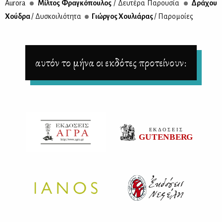
Aurora
Μίλ­τος Φρα­γκό­που­λος
/ Δευ­τέ­ρα Πα­ρου­σία
Δρά­χου
Χού­δρα
/ Δυ­σκοι­λιό­τη­τα
Γιώρ­γος Χου­λιά­ρας
/ Πα­ρο­μοί­ες
αυτόν το μήνα οι εκδότες προτείνουν: