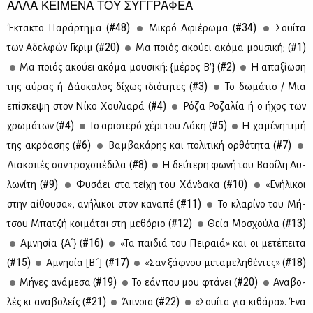
ΑΛΛΑ ΚΕΙΜΕΝΑ ΤΟΥ ΣΥΓΓΡΑΦΕΑ
#48)
#34)
Έκτα­κτο Πα­ράρ­τη­μα (
Μι­κρό Αφιέ­ρω­μα (
Σουί­τα
#20)
#1)
των Αδελ­φών Γκριμ (
Μα ποιός ακού­ει ακό­μα μου­σι­κή; (
#2)
Μα ποιός ακού­ει ακό­μα μου­σι­κή; {μέ­ρος Β'} (
Η απα­ξί­ω­ση
#3)
της αύ­ρας ή Δά­σκα­λος δί­χως ιδιό­τη­τες (
Το δω­μά­τιο / Μια
#4)
επί­σκε­ψη στον Νί­κο Χου­λια­ρά (
Ρό­ζα Ρο­ζα­λία ή ο ήχος των
#4)
#5)
χρω­μά­των (
Το αρι­στε­ρό χέ­ρι του Δά­κη (
H χα­μέ­νη τι­μή
#6)
#7)
της ακρό­α­σης (
Βαμ­βα­κά­ρης και πο­λι­τι­κή ορ­θό­τη­τα (
#8)
Δια­κο­πές σαν τρο­χο­πέ­δι­λα (
Η δεύ­τε­ρη φω­νή του Βα­σί­λη Αυ­
#9)
#10)
λω­νί­τη (
Φυ­σά­ει στα τεί­χη του Χάν­δα­κα (
«Ενή­λι­κοι
#11)
στην αί­θου­σα», ανή­λι­κοι στον κα­να­πέ (
Το κλα­ρί­νο του Μή­
#12)
#13)
τσου Μπα­τζή κοι­μά­ται στη με­θό­ριο (
Θεία Μο­σχού­λα (
#16)
Αμνη­σία {Α΄} (
«Τα παι­διά του Πει­ραιά» και οι με­τέ­πει­τα
#15)
#17)
#18)
(
Αμνη­σία [Β´] (
«Σαν ξάφ­νου με­τα­με­λη­θέ­ντες» (
#19)
#20)
Μή­νες ανά­με­σα (
Το εάν που μου φτά­νει (
Ανα­βο­
#21)
#22)
λές κι ανα­βο­λείς (
Άπνοια (
«Σουί­τα για κι­θά­ρα». Ένα