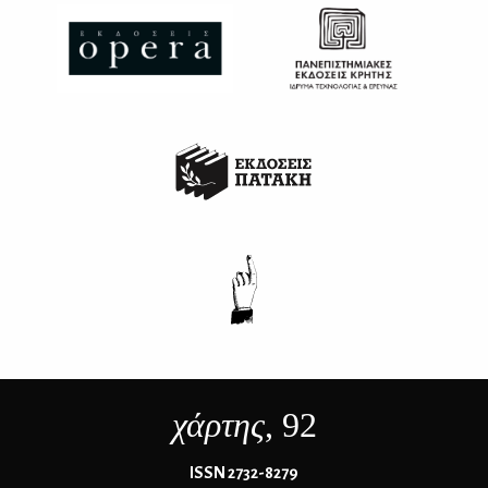
χάρτης
, 92
ΙSSN 2732-8279