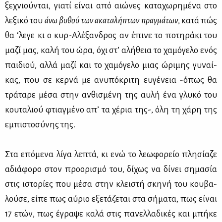
ξε­χνιού­νται, για­τί εί­ναι από αιώ­νες κα­τα­χω­ρη­μέ­να στο
λε­ξι­κό του
άνω βυ­θού των ακα­τα­λή­πτων πραγ­μά­των
, κα­τά πώς
θα ‘λε­γε κι ο κυρ-Αλέ­ξαν­δρος αν έπι­νε το πο­τη­ρά­κι του
μα­ζί μας, κα­λή του ώρα, όχι στ’ αλή­θεια το χα­μό­γε­λο ενός
παι­διού, αλ­λά μα­ζί και το χα­μό­γε­λο μιας ώρι­μης γυ­ναί­
κας, που σε κερ­νά με ανυ­πό­κρι­τη ευ­γέ­νεια -όπως θα
τρά­τα­ρε μέ­σα στην αν­θι­σμέ­νη της αυ­λή ένα γλυ­κό του
κου­τα­λιού φτιαγ­μέ­νο απ’ τα χέ­ρια της-, όλη τη χά­ρη της
εμπι­στο­σύ­νης της.
Στα επό­με­να λί­γα λε­πτά, κι ενώ το λε­ω­φο­ρείο πλη­σί­α­ζε
αδιά­φο­ρο στον προ­ο­ρι­σμό του, δί­χως να δί­νει ση­μα­σία
στις ιστο­ρί­ες που μέ­σα στην κλει­στή σκη­νή του κου­βα­
λού­σε, εί­πε πως αύ­ριο εξε­τά­ζε­ται στα σή­μα­τα, πως εί­ναι
17 ετών, πως έγρα­ψε κα­λά στις πα­νελ­λα­δι­κές και μπή­κε