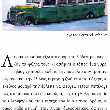
Έργο του Bertrand Lefebvre
Α
ερά­κι φυ­σού­σε έξω στο δρό­μο, τα λιό­δε­ντρα ανέ­μι­
ζαν τα φύλ­λα τους κι ασή­μι­ζε ο τό­πος ένα γύ­ρο,
ήλιος χτυ­πού­σε κά­θε­τα την άσφαλ­το σαν τρυ­πά­νι
ου­ρά­νιο και την έλιω­νε, έτρε­χε η ζωή έτσι που ήξε­ρε, κι
εκεί­νος μο­να­χά την έβλε­πε να φεύ­γει. Τέ­τοια πι­πί­λα­γε
μες στο μυα­λό του εδώ και ώρα, μες στη θο­λή ακι­νη­σία
του λε­ω­φο­ρεί­ου που έτρε­χε τον ίδιο πά­ντα δρό­μο, κι
όμως κά­θε στιγ­μή ήταν λι­γά­κι δια­φο­ρε­τι­κός, άφη­νε ο