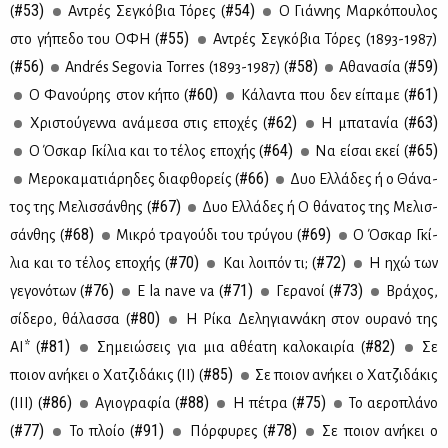
#53)
#54)
(
Αντρές Σε­γκό­βια Τό­ρες (
Ο Γιάν­νης Μαρ­κό­που­λος
#55)
στο γή­πε­δο του ΟΦΗ (
Aντρές Σε­γκό­βια Τό­ρες (1893-1987)
#56)
#58)
#59)
(
Andrés Segovia Torres (1893-1987) (
Αθα­να­σία (
#60)
#61)
Ο Φα­νού­ρης στον κή­πο (
Κά­λα­ντα που δεν εί­πα­με (
#62)
#63)
Χρι­στού­γεν­να ανά­με­σα στις επο­χές (
Η μπα­τα­νία (
#64)
#65)
Ο Όσκαρ Γκί­λια και το τέ­λος επο­χής (
Να εί­σαι εκεί (
#66)
Με­ρο­κα­μα­τιά­ρη­δες δια­φθο­ρείς (
Δυο Ελ­λά­δες ή ο Θά­να­
#67)
τος της Με­λισ­σάν­θης (
Δυο Ελ­λά­δες ή Ο θά­να­τος της Με­λισ­
#68)
#69)
σάν­θης (
Μι­κρό τρα­γού­δι του τρύ­γου (
Ο Όσκαρ Γκί­
#70)
#72)
λια και το τέ­λος επο­χής (
Και λοι­πόν τι; (
Η ηχώ των
#76)
#71)
#73)
γε­γο­νό­των (
E la nave va (
Γε­ρα­νοί (
Βρά­χος,
#80)
σί­δε­ρο, θά­λασ­σα (
Η Ρί­κα Δε­λη­γιαν­νά­κη στον ου­ρα­νό της
#81)
#82)
ΑΙ* (
Ση­μειώ­σεις για μια αθέ­α­τη κα­λο­και­ρία (
Σε
#85)
ποιον ανή­κει ο Χα­τζι­δά­κις (II) (
Σε ποιον ανή­κει ο Χα­τζι­δά­κις
#86)
#88)
#75)
(III) (
Αγιο­γρα­φία (
Η πέ­τρα (
Το αε­ρο­πλά­νο
#77)
#91)
#78)
(
Το πλοίο (
Πόρ­φυ­ρες (
Σε ποιον ανή­κει ο