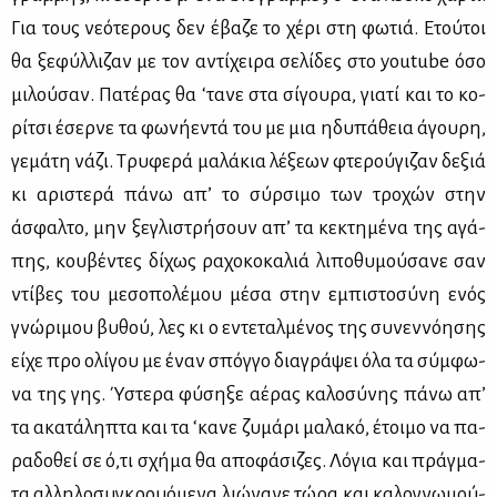
Για τους νε­ό­τε­ρους δεν έβα­ζε το χέ­ρι στη φω­τιά. Ετού­τοι
θα ξε­φύλ­λι­ζαν με τον αντί­χει­ρα σε­λί­δες στο youtube όσο
μι­λού­σαν. Πα­τέ­ρας θα ‘τα­νε στα σί­γου­ρα, για­τί και το κο­
ρί­τσι έσερ­νε τα φω­νή­ε­ντά του με μια ηδυ­πά­θεια άγου­ρη,
γε­μά­τη νά­ζι. Τρυ­φε­ρά μα­λά­κια λέ­ξε­ων φτε­ρού­γι­ζαν δε­ξιά
κι αρι­στε­ρά πά­νω απ’ το σύρ­σι­μο των τρο­χών στην
άσφαλ­το, μην ξε­γλι­στρή­σουν απ’ τα κε­κτη­μέ­να της αγά­
πης, κου­βέ­ντες δί­χως ρα­χο­κο­κα­λιά λι­πο­θυ­μού­σα­νε σαν
ντί­βες του με­σο­πο­λέ­μου μέ­σα στην εμπι­στο­σύ­νη ενός
γνώ­ρι­μου βυ­θού, λες κι ο εντε­ταλ­μέ­νος της συ­νεν­νό­η­σης
εί­χε προ ολί­γου με έναν σπόγ­γο δια­γρά­ψει όλα τα σύμ­φω­
να της γης. Ύστε­ρα φύ­ση­ξε αέ­ρας κα­λο­σύ­νης πά­νω απ’
τα ακα­τά­λη­πτα και τα ‘κα­νε ζυ­μά­ρι μα­λα­κό, έτοι­μο να πα­
ρα­δο­θεί σε ό,τι σχή­μα θα απο­φά­σι­ζες. Λό­για και πράγ­μα­
τα αλ­λη­λο­συ­γκρουό­με­να λιώ­να­νε τώ­ρα και κα­λο­γνω­μού­