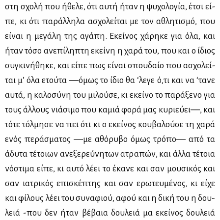
στη σχο­λή που ήθε­λε, ότι αυ­τή ήταν η ψυ­χο­λο­γία, έτσι εί­
πε, κι ότι πα­ράλ­λη­λα ασχο­λεί­ται με τον αθλη­τι­σμό, που
εί­ναι η με­γά­λη της αγά­πη. Εκεί­νος χά­ρη­κε για όλα, και
ήταν τό­σο ανε­πί­λη­πτη εκεί­νη η χα­ρά του, που και ο ίδιος
συ­γκι­νή­θη­κε, και εί­πε πως εί­ναι σπου­δαίο που ασχο­λεί­
ται μ’ όλα ετού­τα ―όμως το ίδιο θα ‘λε­γε ό,τι και να ‘τα­νε
αυ­τά, η κα­λο­σύ­νη του μι­λού­σε, κι εκεί­νο το πα­ρά­ξε­νο για
τους άλ­λους νιά­σι­μο που κα­μιά φο­ρά μας κυ­ριεύ­ει―, και
τό­τε τόλ­μη­σε να πει ότι κι ο εκεί­νος κου­βα­λού­σε τη χα­ρά
ενός πε­ρά­σμα­τος ―με αθό­ρυ­βο όμως τρό­πο― από τα
άδυ­τα τέ­τοιων ανε­ξε­ρεύ­νη­των ατρα­πών, και άλ­λα τέ­τοια
νό­στι­μα εί­πε, κι αυ­τό λέ­ει το έκα­νε και σαν μου­σι­κός και
σαν ια­τρι­κός επι­σκέ­πτης και σαν ερω­τευ­μέ­νος, κι εί­χε
και φί­λους λέ­ει του συ­να­φιού, αφού και η δι­κή του η δου­
λειά -που δεν ήταν βέ­βαια δου­λειά μα εκεί­νος δου­λειά