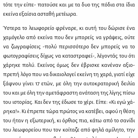
τό­τε την εί­πε- πα­τού­σε και με τα δυο της πό­δια στα ίδια
εκεί­να εξαί­σια αστα­θή με­τέ­ω­ρα.
Ύστε­ρα το λε­ω­φο­ρείο φρέ­να­ρε, κι αυ­τή του δώ­ρι­σε ένα
χα­μό­γε­λο από εκεί­να που δεν μπο­ρείς να γρά­ψεις, ού­τε
να ζω­γρα­φί­σεις -πο­λύ πε­ρισ­σό­τε­ρο δεν μπο­ρείς να το
φω­το­γρα­φί­σεις δί­χως να κα­τα­στρα­φεί-, λέ­γο­ντάς του ότι
χά­ρη­κε πο­λύ. Εκεί­νος όμως δεν έβρι­σκε κα­νέ­ναν αξιο­
πρε­πή λό­γο που να δι­καιο­λο­γεί εκεί­νη τη χα­ρά, για­τί εί­χε
ξάφ­νου γί­νει 17 ετών, με όλη την αυ­το­κρα­το­ρι­κή δει­λία
του και με όλη την αμε­τά­φρα­στη ανά­τα­ση της λί­γης πί­σω
του ιστο­ρί­ας. Και δεν της έδω­σε το χέ­ρι. Εί­πε: «Κι εγώ χά­
ρη­κα!». Κι έπρε­πε τώ­ρα πρώ­τος να κα­τέ­βει, αφού η θέ­ση
του ήταν η εξω­τε­ρι­κή, κι όρ­θιος πια, κά­τω από το σα­νί­δι
του λε­ω­φο­ρεί­ου που τον κοί­τα­ζε από ψη­λά αμί­λη­το, την