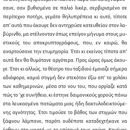
σα­νε, σαν βυ­θι­σμέ­να σε πα­λιό λι­κέρ, σερ­βι­ρι­σμέ­νο σε
πε­ρί­τε­χνο πο­τή­ρι, γε­μά­το θη­λυ­πρέ­πεια κι αυ­τό, τί­πο­τε
απ’ αυ­τά που άκου­γε δεν αντη­χού­σε κα­τευ­θεί­αν στον λα­
βύ­ριν­θο, μα στέλ­νο­νταν όπως επεί­γον μή­νυ­μα στους μυ­
στι­κούς του απο­κρυ­πτο­γρά­φους, που, εν και­ρώ, θα
αναρ­τού­σα­νε την ετυ­μη­γο­ρία. Έτσι κι εκεί­νος τί­πο­τα απ’
αυ­τά δεν θα θυ­μό­τα­νε αρ­γό­τε­ρα. Προς ώρας όμως άκου­
γε. Έτσι κι αλ­λιώς, το θέ­α­τρο του τα­ξι­διού έμοια­ζε σή­με­ρα
αδιά­φο­ρο, κα­μιά στιγ­μή δεν στε­κό­ταν έξω απ’ το χο­λά­κι
των κα­θη­με­ρι­νών, μέ­σα στο νου του, που ορ­γί­α­ζε κα­τά
πώς το ‘χε συ­νή­θειο, κι έστη­νε δαι­μο­νι­κούς χο­ρούς πά­νω
στα λευ­κα­σμέ­να πα­τώ­μα­τα μιας ήδη δα­κτυ­λο­δει­κτού­με­
νης αγνό­τη­τας. Έτσι τι­μού­σε το βά­θος των στιγ­μών που
ξάφ­νου λά­μπα­νε, πα­ρό­τι ου­δέ­πο­τε κα­τα­δε­χτή­κα­νε να
έρ­θουν στη γιορ­τή με τα επί­ση­μά τους ρού­χα. Κα­νέ­νας