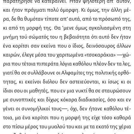
πα­ρα­τή­ρη­σε να κα­τε­βαί­νει. Ήταν ψη­λό­τε­ρη απ’ αυ­τόν,
και ήταν πράγ­μα­τι πο­λύ όμορ­φη. Κι όμως, την άλ­λη μέ­
ρα, δε θα θυ­μό­ταν τί­πο­τε απ’ αυ­τά, από το πρό­σω­πό της,
κι από τη μορ­φή της. Θα ‘με­νε όμως αγκα­λια­σμέ­νη στη
μνή­μη τού σώ­μα­τός του η βε­βαιό­τη­τα ότι αυ­τό δεν ήταν
ένα κο­ρί­τσι σαν εκεί­να που ο ίδιος, δει­νό­σαυ­ρος άλ­λων
και­ρών, έλε­γε μέ­σα του χα­ρι­τω­μέ­να «τσο­κα­ρά­κια» ―χώ­
ρια που τέ­τοια πι­πε­ρά­τα λό­για κα­θό­λου πλέ­ον δεν τα λες,
για­τί θα σε συλ­λά­βου­νε οι Αλ­φα­μί­τες της πο­λι­τι­κής ορ­θό­
τη­τας, κι εκεί­νοι διό­λου δεν αστειεύ­ο­νται, κι ίσως κι οι
ίδιοι σου οι μα­θη­τές, που εν μια νυ­κτί θα σε σταυ­ρώ­σουν
με συ­νο­πτι­κές και δί­χως κό­κο­ρα δια­δι­κα­σί­ες, όσο και εν
γέ­νει οι συ­νο­μή­λι­κοί τους―, όχι, δεν ήτα­νε κα­θό­λου τέ­
τοια, μα ένα κο­ρί­τσι που η μορ­φή της εί­χε τό­σο κα­θα­ρά
στο πί­σω μέ­ρος του μυα­λού του και με τα εκα­τό της χέ­ρια