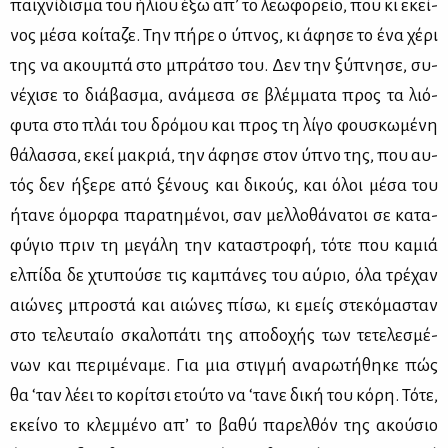
παι­χνί­δι­σμα του ήλιου έξω απ’ το λε­ω­φο­ρείο, που κι εκεί­
νος μέ­σα κοί­τα­ζε. Την πή­ρε ο ύπνος, κι άφη­σε το ένα χέ­ρι
της να ακου­μπά στο μπρά­τσο του. Δεν την ξύ­πνη­σε, συ­
νέ­χι­σε το διά­βα­σμα, ανά­με­σα σε βλέμ­μα­τα προς τα λιό­
φυ­τα στο πλάι του δρό­μου και προς τη λί­γο φου­σκω­μέ­νη
θά­λασ­σα, εκεί μα­κριά, την άφη­σε στον ύπνο της, που αυ­
τός δεν ήξε­ρε από ξέ­νους και δι­κούς, και όλοι μέ­σα του
ήτα­νε όμορ­φα πα­ρα­τη­μέ­νοι, σαν μελ­λο­θά­να­τοι σε κα­τα­
φύ­γιο πριν τη με­γά­λη την κα­τα­στρο­φή, τό­τε που κα­μιά
ελ­πί­δα δε χτυ­πού­σε τις κα­μπά­νες του αύ­ριο, όλα τρέ­χαν
αιώ­νες μπρο­στά και αιώ­νες πί­σω, κι εμείς στε­κό­μα­σταν
στο τε­λευ­ταίο σκα­λο­πά­τι της απο­δο­χής των τε­τε­λε­σμέ­
νων και πε­ρι­μέ­να­με. Για μια στιγ­μή ανα­ρω­τή­θη­κε πώς
θα ‘ταν λέ­ει το κο­ρί­τσι ετού­το να ‘τα­νε δι­κή του κό­ρη. Τό­τε,
εκεί­νο το κλεμ­μέ­νο απ’ το βα­θύ πα­ρελ­θόν της ακού­σιο