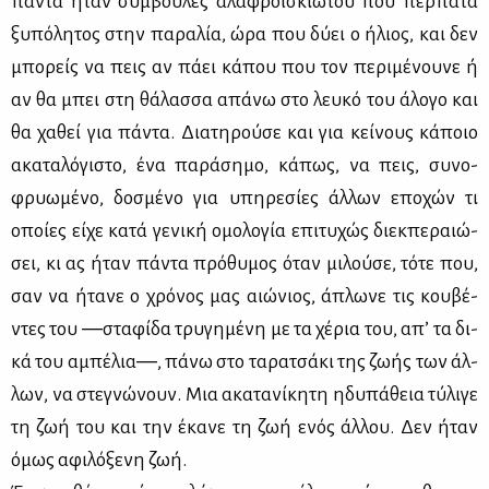
πά­ντα ήταν συμ­βου­λές αλα­φρο­ΐ­σκιω­του που περ­πα­τά
ξυ­πό­λη­τος στην πα­ρα­λία, ώρα που δύ­ει ο ήλιος, και δεν
μπο­ρείς να πεις αν πά­ει κά­που που τον πε­ρι­μέ­νου­νε ή
αν θα μπει στη θά­λασ­σα απά­νω στο λευ­κό του άλο­γο και
θα χα­θεί για πά­ντα. Δια­τη­ρού­σε και για κεί­νους κά­ποιο
ακα­τα­λό­γι­στο, ένα πα­ρά­ση­μο, κά­πως, να πεις, συ­νο­
φρυω­μέ­νο, δο­σμέ­νο για υπη­ρε­σί­ες άλ­λων επο­χών τι
οποί­ες εί­χε κα­τά γε­νι­κή ομο­λο­γία επι­τυ­χώς διεκ­πε­ραιώ­
σει, κι ας ήταν πά­ντα πρό­θυ­μος όταν μι­λού­σε, τό­τε που,
σαν να ήτα­νε ο χρό­νος μας αιώ­νιος, άπλω­νε τις κου­βέ­
ντες του ―στα­φί­δα τρυ­γη­μέ­νη με τα χέ­ρια του, απ’ τα δι­
κά του αμπέ­λια―, πά­νω στο τα­ρα­τσά­κι της ζω­ής των άλ­
λων, να στε­γνώ­νουν. Μια ακα­τα­νί­κη­τη ηδυ­πά­θεια τύ­λι­γε
τη ζωή του και την έκα­νε τη ζωή ενός άλ­λου. Δεν ήταν
όμως αφι­λό­ξε­νη ζωή.