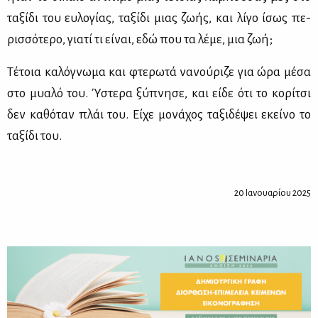
τα­ξί­δι του ευ­λο­γί­ας, τα­ξί­δι μιας ζω­ής, και λί­γο ίσως πε­
ρισ­σό­τε­ρο, για­τί τι εί­ναι, εδώ που τα λέ­με, μια ζωή;
Τέ­τοια κα­λό­γνω­μα και φτε­ρω­τά να­νού­ρι­ζε για ώρα μέ­σα
στο μυα­λό του. Ύστε­ρα ξύ­πνη­σε, και εί­δε ότι το κο­ρί­τσι
δεν κα­θό­ταν πλάι του. Εί­χε μο­νά­χος τα­ξι­δέ­ψει εκεί­νο το
τα­ξί­δι του.
20 Ιανουαρίου 2025