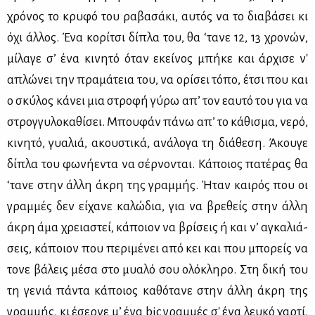
χρό­νος το κρυ­φό του ρα­βα­σά­κι, αυ­τός να το δια­βά­σει κι
όχι άλ­λος. Ένα κο­ρί­τσι δί­πλα του, θα ‘τα­νε 12, 13 χρο­νών,
μί­λα­γε σ’ ένα κι­νη­τό όταν εκεί­νος μπή­κε και άρ­χι­σε ν'
απλώ­νει την πρα­μά­τεια του, να ορί­σει τό­πο, έτσι που και
ο σκύ­λος κά­νει μια στρο­φή γύ­ρω απ’ τον εαυ­τό του για να
στρογ­γυ­λο­κα­θί­σει. Μπου­φάν πά­νω απ’ το κά­θι­σμα, νε­ρό,
κι­νη­τό, γυα­λιά, ακου­στι­κά, ανά­λο­γα τη διά­θε­ση. Άκου­γε
δί­πλα του φω­νή­ε­ντα να σέρ­νο­νται. Κά­ποιος πα­τέ­ρας θα
‘τα­νε στην άλ­λη άκρη της γραμ­μής. Ήταν και­ρός που οι
γραμ­μές δεν εί­χα­νε κα­λώ­δια, για να βρε­θείς στην άλ­λη
άκρη άμα χρεια­στεί, κά­ποιον να βρί­σεις ή και ν’ αγκα­λιά­
σεις, κά­ποιον που πε­ρι­μέ­νει από κει και που μπο­ρείς να
το­νε βά­λεις μέ­σα στο μυα­λό σου ολό­κλη­ρο. Στη δι­κή του
τη γε­νιά πά­ντα κά­ποιος κα­θό­τα­νε στην άλ­λη άκρη της
γραμ­μής, κι έσερ­νε μ’ ένα bic γραμ­μές σ' ένα λευ­κό χαρ­τί.