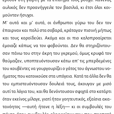
αυ­λι­κός δεν προ­α­νήγ­γει­λε τον βα­σι­λιά, κι έτσι όλοι κοι­
μού­νταν ήσυ­χοι.
Μ’ αυ­τά και μ’ αυ­τά, οι άν­θρω­ποι γύ­ρω του δεν τον
έπαιρ­ναν και πο­λύ στα σο­βα­ρά, κρά­τα­γαν πι­σι­νή μή­πως
και τους κο­ροϊ­δεύ­ει. Ακό­μα και οι πιο κα­λο­προ­αί­ρε­τοι
έμοια­ζε κά­πως να τον φο­βού­νται. Δεν θα στη­ρι­ζό­ντου­
σαν πά­νω του στην άκρη του γκρε­μού, όμως κρυ­φά τον
θαύ­μα­ζαν, υπο­πτευό­ντου­σαν κά­τω απ’ τις μπερ­δε­μέ­νες
του κου­βέ­ντες να γουρ­γου­ρί­ζει ο γά­τος του άγνω­στου νο­
ή­μα­τος που κα­τοι­κού­σε στα υπό­γεια. Κα­τά τα άλ­λα δεν θα
του εμπι­στευό­ντου­σαν δου­λειά τους, άκου­γαν με μι­σό
αυ­τί τα λό­για του, και θα δε­νό­ντου­σαν σφι­χτά στο κα­τάρ­τι
όταν εκεί­νος μί­λα­γε, για­τί ήταν γοη­τευ­τι­κός, εξαί­σια ακα­
τα­νό­η­τος ―αυ­τή ήτα­νε η λέ­ξη― κι οι συμ­βου­λές του