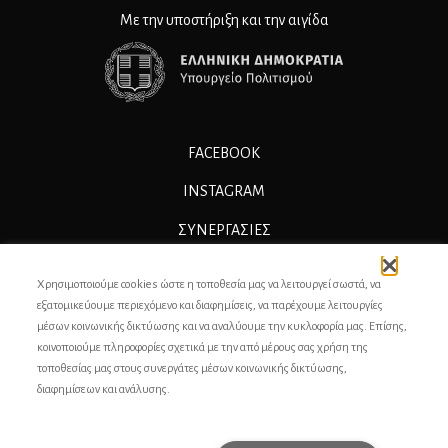
Με την υποστήριξη και την αιγίδα
FACEBOOK
INSTAGRAM
ΣΥΝΕΡΓΑΣΊΕΣ
ΔΙΑΦΗΜΙΣΗ
Χρησιμοποιούμε cookies ώστε η τοποθεσία μας να λειτουργεί σωστά, να
ΕΠΙΚΟΙΝΩΝΙΑ
εξατομικεύουμε περιεχόμενο και διαφημίσεις, να παρέχουμε λειτουργίες
μέσων κοινωνικής δικτύωσης και να αναλύουμε την κυκλοφορία μας. Επίσης,
ΣΥΝΤΕΛΕΣΤΕΣ
κοινοποιούμε πληροφορίες σχετικά με την από μέρους σας χρήση της
τοποθεσίας μας στους συνεργάτες μέσων κοινωνικής δικτύωσης,
ΤΑΥΤΟΤΗΤΑ
διαφημίσεων και ανάλυσης.
ΠΡΟΣΩΠΙΚΆ ΔΕΔΟΜΈΝΑ