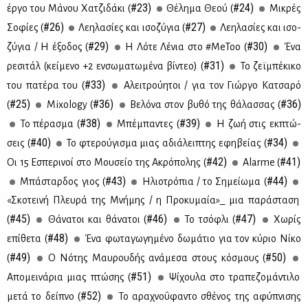
#23)
#24)
έρ­γο του Μά­νου Χα­τζι­δά­κι (
Θέ­λη­μα Θε­ού (
Μι­κρές
#26)
#27)
Σο­φί­ες (
Λε­η­λα­σί­ες και ισο­ζύ­για (
Λε­η­λα­σί­ες και ισο­
#29)
#30)
ζύ­για / H έξο­δος (
Η Λό­τε Λέ­νια στο #MeToo (
Ένα
#31)
ρε­σι­τάλ (κεί­με­νο +2 εν­σω­μα­τω­μέ­να βί­ντεο) (
Το ζεϊ­μπέ­κι­κο
#33)
του πα­τέ­ρα του (
Αλει­τρού­η­τοι / για τον Γιώρ­γο Κα­τσα­ρό
#25)
#36)
#36)
(
Mixology (
Βε­λό­να στον βυ­θό της θά­λασ­σας (
#38)
#39)
Το πέ­ρα­σμα (
Μπέ­μπα­ντες (
Η ζωή στις εκ­πτώ­
#40)
#34)
σεις (
Το φτε­ρού­γι­σμα μιας αδιά­λει­πτης εφη­βεί­ας (
#42)
#41)
Οι 15 Εσπε­ρι­νοί στο Μου­σείο της Ακρό­πο­λης (
Alarme (
#43)
#44)
Μπά­σταρ­δος γιος (
Ηλιο­τρό­πια / το Ση­μεί­ω­μα (
«Σκο­τει­νή Πλευ­ρά της Μνή­μης / η Προ­κυ­μαία»_ μια πα­ρά­στα­ση
#45)
#46)
#47)
(
Θά­να­τοι και θά­να­τοι (
Το τσό­φλι (
Χω­ρίς
#48)
επί­θε­τα (
Ένα φω­τα­γω­γη­μέ­νο δω­μά­τιο για τον κύ­ριο Νί­κο
#49)
#50)
(
Ο Νό­της Μαυ­ρου­δής ανά­με­σα στους κό­σμους (
#51)
Απο­μει­νά­ρια μιας πτώ­σης (
Ψί­χου­λα στο τρα­πε­ζο­μά­ντι­λο
#52)
με­τά το δεί­πνο (
Το αρα­χνο­ΰ­φα­ντο σθέ­νος της αφύ­πνι­σης