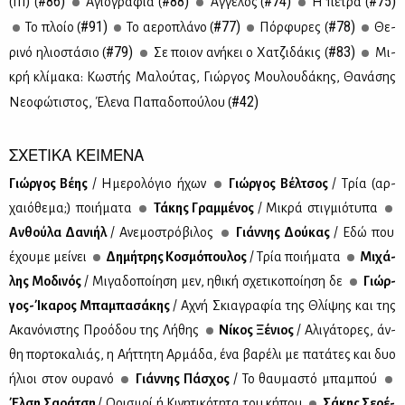
#86)
#88)
#74)
#75)
(III) (
Αγιο­γρα­φία (
Άγ­γε­λος (
Η πέ­τρα (
#91)
#77)
#78)
Το πλοίο (
Το αε­ρο­πλά­νο (
Πόρ­φυ­ρες (
Θε­
#79)
#83)
ρι­νό ηλιο­στά­σιο (
Σε ποιον ανή­κει ο Χα­τζι­δά­κις (
Μι­
κρή κλί­μα­κα: Κω­στής Μα­λού­τας, Γιώρ­γος Μου­λου­δά­κης, Θα­νά­σης
#42)
Νε­ο­φώ­τι­στος, Έλε­να Πα­πα­δο­πού­λου (
ΣΧΕΤΙΚΑ ΚΕΙΜΕΝΑ
Γιώρ­γος Βέ­ης
/ Ημε­ρο­λό­γιο ήχων
Γιώρ­γος Βέλ­τσος
/ Τρία (αρ­
χαιό­θε­μα;) ποι­ή­μα­τα
Τά­κης Γραμ­μέ­νος
/ Μι­κρά στιγ­μιό­τυ­πα
Αν­θού­λα Δα­νι­ήλ
/ Ανε­μο­στρό­βι­λος
Γιάν­νης Δού­κας
/ Εδώ που
έχου­με μεί­νει
Δη­μή­τρης Κο­σμό­που­λος
/ Τρία ποι­ή­μα­τα
Μι­χά­
λης Μο­δι­νός
/ Μι­γα­δο­ποί­η­ση μεν, ηθι­κή σχε­τι­κο­ποί­η­ση δε
Γιώρ­
γος-Ίκα­ρος Μπα­μπα­σά­κης
/ Αχνή Σκια­γρα­φία της Θλί­ψης και της
Ακα­νό­νι­στης Προ­ό­δου της Λή­θης
Νί­κος Ξέ­νιος
/ Αλι­γά­το­ρες, άν­
θη πορ­το­κα­λιάς, η Αήτ­τη­τη Αρ­μά­δα, ένα βα­ρέ­λι με πα­τά­τες και δυο
ήλιοι στον ου­ρα­νό
Γιάν­νης Πά­σχος
/ Το θαυ­μα­στό μπα­μπού
Έλ­ση Σα­ρά­τση
/ Ορι­σμοί ή Κι­νη­τι­κό­τη­τα του κή­που
Σά­κης Σε­ρέ­