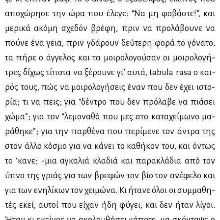
απο­χώ­ρη­σε την ώρα που έλε­γε: “Να μη φο­βά­στε!”, και
με­ρι­κά ακό­μη σχε­δόν βρέ­φη, πριν να προ­λά­βου­νε να
πού­νε ένα γεια, πριν γδά­ρουν δεύ­τε­ρη φο­ρά το γό­να­το,
τα πή­ρε ο άγ­γε­λος και τα μοι­ρο­λο­γού­σαν οι μοι­ρο­λο­γή­
τρες δί­χως τί­πο­τα να ξέ­ρου­νε γι’ αυ­τά, tabula rasa ο και­
ρός τους, πώς να μοι­ρο­λο­γή­σεις έναν που δεν έχει ιστο­
ρία; τι να πεις; για “δέ­ντρο που δεν πρό­λα­βε να πιά­σει
χώ­μα”; για τον “λε­μο­να­θό που μες στο κα­τα­χεί­μω­νο μα­
ρά­θη­κε”; για την παρ­θέ­να που πε­ρί­με­νε τον άντρα της
στον άλ­λο κό­σμο για να κά­νει το κα­θή­κον του, και όντως
το ‘κα­νε; -μια αγκα­λιά κλα­διά και πα­ρα­κλά­δια από τον
ύπνο της γριάς για των βρε­φών τον βίο τον ανέ­φε­λο και
για των ενη­λί­κων τον χει­μώ­να. Κι ήτα­νε όλοι οι συμ­μα­θη­
τές εκεί, αυ­τοί που εί­χαν ήδη φύ­γει, και δεν ήταν λί­γοι.
Ήταν κι εκεί­νος να ακο­λου­θή­σει κά­πο­τε, μα σκό­ντα­ψε ο