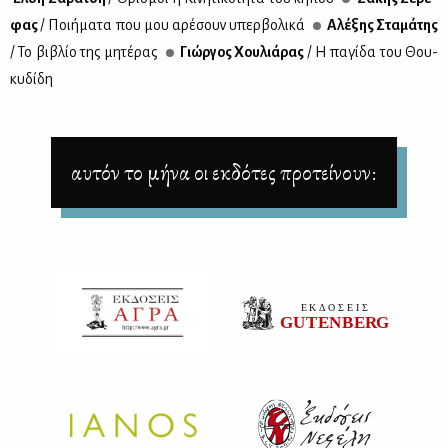
φας
/ Ποι­ή­μα­τα που μου αρέ­σουν υπερ­βο­λι­κά
Αλέ­ξης Στα­μά­της
/ Το βι­βλίο της μη­τέ­ρας
Γιώρ­γος Χου­λιά­ρας
/ Η πα­γί­δα του Θου­
κυ­δί­δη
αυτόν το μήνα οι εκδότες προτείνουν: