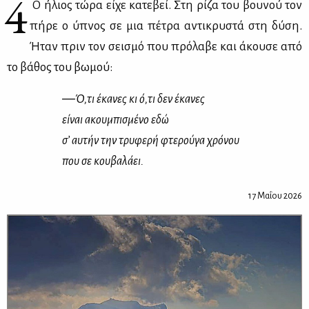
4
Ο ήλιος τώ­ρα εί­χε κα­τε­βεί. Στη ρί­ζα του βου­νού τον
πή­ρε ο ύπνος σε μια πέ­τρα αντι­κρυ­στά στη δύ­ση.
Ήταν πριν τον σει­σμό που πρό­λα­βε και άκου­σε από
το βά­θος του βω­μού:
―Ό,τι έκα­νες κι ό,τι δεν έκα­νες
εί­ναι ακου­μπι­σμέ­νο εδώ
σ’ αυ­τήν την τρυ­φε­ρή
φτε­ρού­γα χρό­νου
που σε κου­βα­λά­ει.
17 Μαΐου 2026