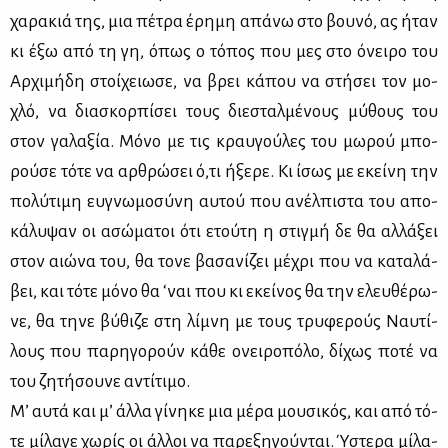
χα­ρα­κιά της, μια πέ­τρα έρη­μη απά­νω στο βου­νό, ας ήταν
κι έξω από τη γη, όπως ο τό­πος που μες στο όνει­ρο του
Αρ­χι­μή­δη στοί­χειω­σε, να βρει κά­που να στή­σει τον μο­
χλό, να δια­σκορ­πί­σει τους διε­σταλ­μέ­νους μύ­θους του
στον γα­λα­ξία. Μό­νο με τις κραυ­γού­λες του μω­ρού μπο­
ρού­σε τό­τε να αρ­θρώ­σει ό,τι ήξε­ρε. Κι ίσως με εκεί­νη την
πο­λύ­τι­μη ευ­γνω­μο­σύ­νη αυ­τού που ανέλ­πι­στα του απο­
κά­λυ­ψαν οι ασώ­μα­τοι ότι ετού­τη η στιγ­μή δε θα αλ­λά­ξει
στον αιώ­να του, θα το­νε βα­σα­νί­ζει μέ­χρι που να κα­τα­λά­
βει, και τό­τε μό­νο θα ‘ναι που κι εκεί­νος θα την ελευ­θέ­ρω­
νε, θα τη­νε βύ­θι­ζε στη λί­μνη με τους τρυ­φε­ρούς Ναυ­τί­
λους που πα­ρη­γο­ρούν κά­θε ονει­ρο­πό­λο, δί­χως πο­τέ να
του ζη­τή­σου­νε αντί­τι­μο.
Μ’ αυ­τά και μ’ άλ­λα γί­νη­κε μια μέ­ρα μου­σι­κός, και από τό­
τε μί­λα­γε χω­ρίς οι άλ­λοι να πα­ρε­ξη­γού­νται. Ύστε­ρα μί­λα­