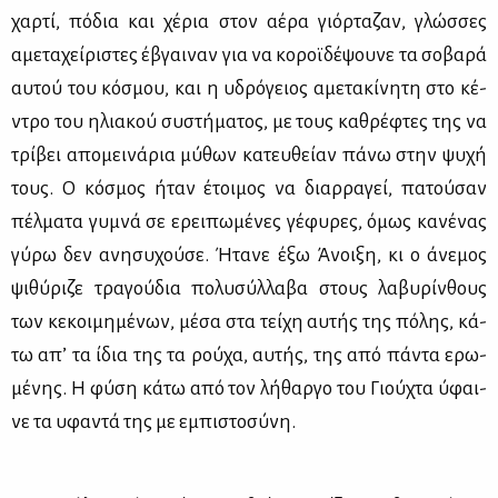
χαρ­τί, πό­δια και χέ­ρια στον αέ­ρα γιόρ­τα­ζαν, γλώσ­σες
αμε­τα­χεί­ρι­στες έβγαι­ναν για να κο­ροϊ­δέ­ψου­νε τα σο­βα­ρά
αυ­τού του κό­σμου, και η υδρό­γειος αμε­τα­κί­νη­τη στο κέ­
ντρο του ηλια­κού συ­στή­μα­τος, με τους κα­θρέ­φτες της να
τρί­βει απο­μει­νά­ρια μύ­θων κα­τευ­θεί­αν πά­νω στην ψυ­χή
τους. Ο κό­σμος ήταν έτοι­μος να διαρ­ρα­γεί, πα­τού­σαν
πέλ­μα­τα γυ­μνά σε ερει­πω­μέ­νες γέ­φυ­ρες, όμως κα­νέ­νας
γύ­ρω δεν ανη­συ­χού­σε. Ήτα­νε έξω Άνοι­ξη, κι ο άνε­μος
ψι­θύ­ρι­ζε τρα­γού­δια πο­λυ­σύλ­λα­βα στους λα­βυ­ρίν­θους
των κε­κοι­μη­μέ­νων, μέ­σα στα τεί­χη αυ­τής της πό­λης, κά­
τω απ’ τα ίδια της τα ρού­χα, αυ­τής, της από πά­ντα ερω­
μέ­νης. Η φύ­ση κά­τω από τον λή­θαρ­γο του Γιού­χτα ύφαι­
νε τα υφα­ντά της με εμπι­στο­σύ­νη.