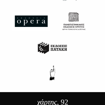
χάρτης
, 92