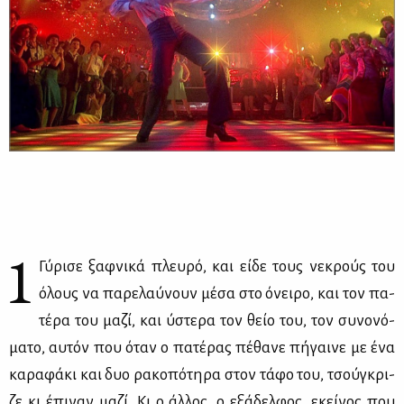
1
Γύ­ρι­σε ξαφ­νι­κά πλευ­ρό, και εί­δε τους νε­κρούς του
όλους να πα­ρε­λαύ­νουν μέ­σα στο όνει­ρο, και τον πα­
τέ­ρα του μα­ζί, και ύστε­ρα τον θείο του, τον συ­νο­νό­
μα­το, αυ­τόν που όταν ο πα­τέ­ρας πέ­θα­νε πή­γαι­νε με ένα
κα­ρα­φά­κι και δυο ρα­κο­πό­τη­ρα στον τά­φο του, τσού­γκρι­
ζε κι έπι­ναν μα­ζί. Κι ο άλ­λος, ο εξά­δελ­φος, εκεί­νος που