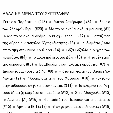
ΑΛΛΑ ΚΕΙΜΕΝΑ ΤΟΥ ΣΥΓΓΡΑΦΕΑ
#48)
#34)
Έκτα­κτο Πα­ράρ­τη­μα (
Μι­κρό Αφιέ­ρω­μα (
Σουί­τα
#20)
#1)
των Αδελ­φών Γκριμ (
Μα ποιός ακού­ει ακό­μα μου­σι­κή; (
#2)
Μα ποιός ακού­ει ακό­μα μου­σι­κή; {μέ­ρος Β'} (
Η απα­ξί­ω­ση
#3)
της αύ­ρας ή Δά­σκα­λος δί­χως ιδιό­τη­τες (
Το δω­μά­τιο / Μια
#4)
επί­σκε­ψη στον Νί­κο Χου­λια­ρά (
Ρό­ζα Ρο­ζα­λία ή ο ήχος των
#4)
#5)
χρω­μά­των (
Το αρι­στε­ρό χέ­ρι του Δά­κη (
H χα­μέ­νη τι­μή
#6)
#7)
της ακρό­α­σης (
Βαμ­βα­κά­ρης και πο­λι­τι­κή ορ­θό­τη­τα (
#8)
Δια­κο­πές σαν τρο­χο­πέ­δι­λα (
Η δεύ­τε­ρη φω­νή του Βα­σί­λη Αυ­
#9)
#10)
λω­νί­τη (
Φυ­σά­ει στα τεί­χη του Χάν­δα­κα (
«Ενή­λι­κοι
#11)
στην αί­θου­σα», ανή­λι­κοι στον κα­να­πέ (
Το κλα­ρί­νο του Μή­
#12)
#13)
τσου Μπα­τζή κοι­μά­ται στη με­θό­ριο (
Θεία Μο­σχού­λα (
#16)
Αμνη­σία {Α΄} (
«Τα παι­διά του Πει­ραιά» και οι με­τέ­πει­τα
#15)
#17)
#18)
(
Αμνη­σία [Β´] (
«Σαν ξάφ­νου με­τα­με­λη­θέ­ντες» (