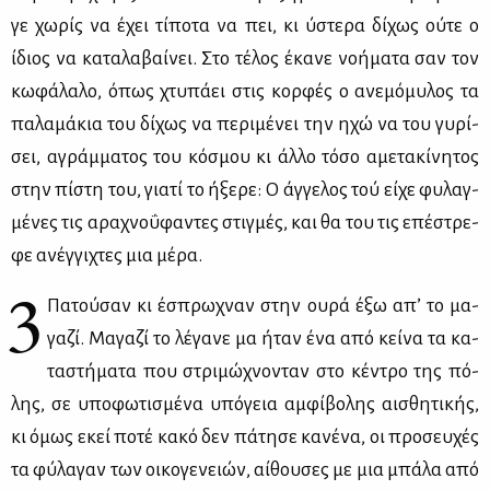
γε χω­ρίς να έχει τί­πο­τα να πει, κι ύστε­ρα δί­χως ού­τε ο
ίδιος να κα­τα­λα­βαί­νει. Στο τέ­λος έκα­νε νο­ή­μα­τα σαν τον
κω­φά­λα­λο, όπως χτυ­πά­ει στις κορ­φές ο ανε­μό­μυ­λος τα
πα­λα­μά­κια του δί­χως να πε­ρι­μέ­νει την ηχώ να του γυ­ρί­
σει, αγράμ­μα­τος του κό­σμου κι άλ­λο τό­σο αμε­τα­κί­νη­τος
στην πί­στη του, για­τί το ήξε­ρε: Ο άγ­γε­λος τού εί­χε φυ­λαγ­
μέ­νες τις αρα­χνο­ΰ­φα­ντες στιγ­μές, και θα του τις επέ­στρε­
φε ανέγ­γι­χτες μια μέ­ρα.
3
Πα­τού­σαν κι έσπρω­χναν στην ου­ρά έξω απ’ το μα­
γα­ζί. Μα­γα­ζί το λέ­γα­νε μα ήταν ένα από κεί­να τα κα­
τα­στή­μα­τα που στρι­μώ­χνο­νταν στο κέ­ντρο της πό­
λης, σε υπο­φω­τι­σμέ­να υπό­γεια αμ­φί­βο­λης αι­σθη­τι­κής,
κι όμως εκεί πο­τέ κα­κό δεν πά­τη­σε κα­νέ­να, οι προ­σευ­χές
τα φύ­λα­γαν των οι­κο­γε­νειών, αί­θου­σες με μια μπά­λα από