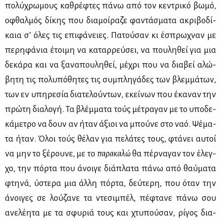
πο­λύ­χρω­μους κα­θρέ­φτες πά­νω από τον κε­ντρι­κό βω­μό,
οφθαλ­μός δί­κης που δια­μοί­ρα­ζε φα­ντά­σμα­τα ακρι­βο­δί­
καια σ’ όλες τις επι­φά­νειες. Πα­τού­σαν κι έσπρω­χναν με
πε­ρη­φά­νια έτοι­μη να κα­ταρ­ρεύ­σει, να που­λη­θεί για μια
δε­κά­ρα και να ξα­να­που­λη­θεί, μέ­χρι που να δια­βεί αλώ­
βη­τη τις πο­λυ­πό­θη­τες τις συ­μπλη­γά­δες των βλεμ­μά­των,
των εν υπη­ρε­σία δια­τε­λού­ντων, εκεί­νων που έκα­ναν την
πρώ­τη δια­λο­γή. Τα βλέμ­μα­τα τούς μέ­τρα­γαν με το υπο­δε­
κά­με­τρο να δουν αν ήταν άξιοι να μπού­νε στο ναό. Ψέ­μα­
τα ήταν. Όλοι τούς θέ­λαν για πε­λά­τες τους, φτά­νει αυ­τοί
να μην το ξέ­ρου­νε, με το
πα­ρα­καλ
ώ
θα πέρ­να­γαν τον έλεγ­
χο, την πόρ­τα που άνοι­γε διά­πλα­τα πά­νω από θαύ­μα­τα
φτη­νά, ύστε­ρα μια άλ­λη πόρ­τα, δεύ­τε­ρη, που όταν την
άνοι­γες σε λού­ζα­νε τα ντε­σι­μπέλ, πέ­φτα­νε πά­νω σου
ανε­λέ­η­τα με τα σφυ­ριά τους και χτυ­πού­σαν, ρί­γος δια­