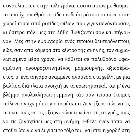
συ­ναυ­λί­ας του στην πό­λη/μά­να, που κι αυ­τόν με θαύ­μα­
τα τον εί­χε ανα­θρέ­ψει, εί­δε τον δεύ­τε­ρό του εαυ­τό να απο­
χω­ρεί πί­σω από ρυ­τί­δες φί­λων που γι­γα­ντω­νό­ντου­σαν,
κι ύστε­ρα πά­λι μες στη λή­θη βυ­θι­ζό­ντου­σαν και πή­γαι­
ναν. Μες στην ευ­ρυ­χω­ρία ενός τέ­τοιου δευ­τε­ρό­λε­πτου,
εί­δε, σαν από κά­με­ρα στο κέ­ντρο της σκη­νής, τον αιχ­μα­
λω­τι­σμέ­νο μέ­σα χρό­νο, να κά­θε­ται σε πο­λυ­θρό­να υφα­
σμά­τι­νη, αγου­ρο­ξυ­πνη­μέ­νος, μαχ­μουρ­λής, αξιο­σέ­βα­
στος, μ’ ένα τσι­γά­ρο αναμ­μέ­νο ανά­με­σα στα χεί­λη, με μια
βα­λί­τσα διά­πλα­τα ανοι­χτή με τα ερω­τη­μα­τι­κά, και μ’ ένα
βλέμ­μα-ανο­λο­κλή­ρω­τη εμ­μο­νή, κά­τι σαν πεί­σμα, έτοι­μος
πά­λι να ανα­χω­ρή­σει για το μέ­τω­πο. Δεν ήξε­ρε πώς να τις
πει και πώς να τις εξαρ­γυ­ρώ­σει εκεί­νες τις στιγ­μές, πώς
να τις ξα­να­χτί­σει μες στη μνή­μη. Ήθε­λε έναν τό­πο να
στα­θεί ίσα για να λυ­γί­σει το τό­ξο του, να μπει η χορ­δή στη