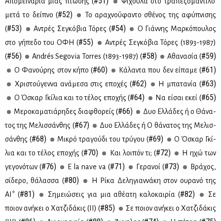
#51)
Απο­μει­νά­ρια μιας πτώ­σης (
Ψί­χου­λα στο τρα­πε­ζο­μά­ντι­λο
#52)
με­τά το δεί­πνο (
Το αρα­χνο­ΰ­φα­ντο σθέ­νος της αφύ­πνι­σης
#53)
#54)
(
Αντρές Σε­γκό­βια Τό­ρες (
Ο Γιάν­νης Μαρ­κό­που­λος
#55)
στο γή­πε­δο του ΟΦΗ (
Aντρές Σε­γκό­βια Τό­ρες (1893-1987)
#56)
#58)
#59)
(
Andrés Segovia Torres (1893-1987) (
Αθα­να­σία (
#60)
#61)
Ο Φα­νού­ρης στον κή­πο (
Κά­λα­ντα που δεν εί­πα­με (
#62)
#63)
Χρι­στού­γεν­να ανά­με­σα στις επο­χές (
Η μπα­τα­νία (
#64)
#65)
Ο Όσκαρ Γκί­λια και το τέ­λος επο­χής (
Να εί­σαι εκεί (
#66)
Με­ρο­κα­μα­τιά­ρη­δες δια­φθο­ρείς (
Δυο Ελ­λά­δες ή ο Θά­να­
#67)
τος της Με­λισ­σάν­θης (
Δυο Ελ­λά­δες ή Ο θά­να­τος της Με­λισ­
#68)
#69)
σάν­θης (
Μι­κρό τρα­γού­δι του τρύ­γου (
Ο Όσκαρ Γκί­
#70)
#72)
λια και το τέ­λος επο­χής (
Και λοι­πόν τι; (
Η ηχώ των
#76)
#71)
#73)
γε­γο­νό­των (
E la nave va (
Γε­ρα­νοί (
Βρά­χος,
#80)
σί­δε­ρο, θά­λασ­σα (
Η Ρί­κα Δε­λη­γιαν­νά­κη στον ου­ρα­νό της
#81)
#82)
ΑΙ* (
Ση­μειώ­σεις για μια αθέ­α­τη κα­λο­και­ρία (
Σε
#85)
ποιον ανή­κει ο Χα­τζι­δά­κις (II) (
Σε ποιον ανή­κει ο Χα­τζι­δά­κις