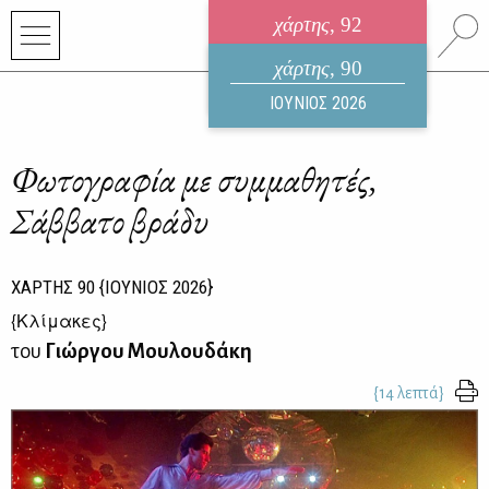
χάρτης
, 92
ηλεκτρονικό περιοδικό
χάρτης
, 90
ΑΥΓΟΥΣΤΟΣ 2026
ΙΟΥΝΙΟΣ 2026
Φωτογραφία με συμμαθητές,
Σάββατο βράδυ
ΧΑΡΤΗΣ
90
{ΙΟΥΝΙΟΣ 2026}
{
Κλίμακες
}
του
Γιώργου Μουλουδάκη
{14 λεπτά}