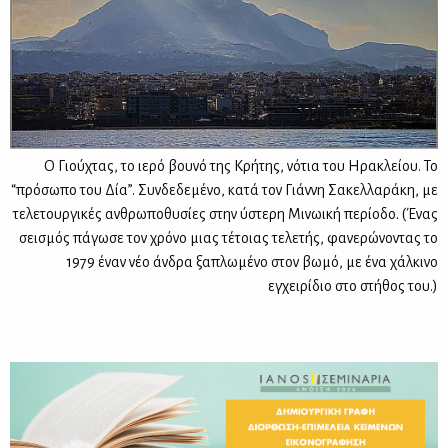
Ο Γιούχτας, το ιερό βουνό της Κρήτης, νότια του Ηρακλείου. Το
“πρόσωπο του Δία”. Συνδεδεμένο, κατά τον Γιάννη Σακελλαράκη, με
τελετουργικές ανθρωποθυσίες στην ύστερη Μινωική περίοδο. (Ένας
σεισμός πάγωσε τον χρόνο μιας τέτοιας τελετής, φανερώνοντας το
1979 έναν νέο άνδρα ξαπλωμένο στον βωμό, με ένα χάλκινο
εγχειρίδιο στο στήθος του.)