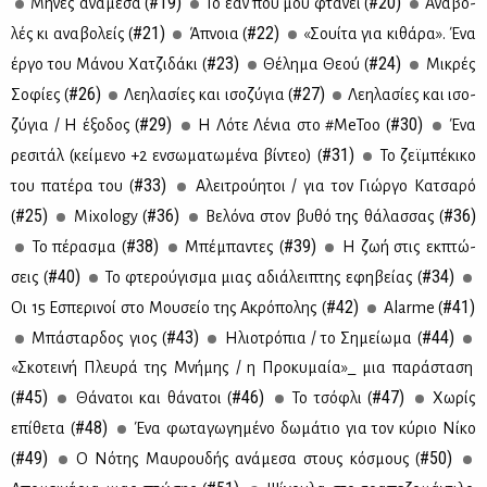
#19)
#20)
Μή­νες ανά­με­σα (
Το εάν που μου φτά­νει (
Ανα­βο­
#21)
#22)
λές κι ανα­βο­λείς (
Άπνοια (
«Σουί­τα για κι­θά­ρα». Ένα
#23)
#24)
έρ­γο του Μά­νου Χα­τζι­δά­κι (
Θέ­λη­μα Θε­ού (
Μι­κρές
#26)
#27)
Σο­φί­ες (
Λε­η­λα­σί­ες και ισο­ζύ­για (
Λε­η­λα­σί­ες και ισο­
#29)
#30)
ζύ­για / H έξο­δος (
Η Λό­τε Λέ­νια στο #MeToo (
Ένα
#31)
ρε­σι­τάλ (κεί­με­νο +2 εν­σω­μα­τω­μέ­να βί­ντεο) (
Το ζεϊ­μπέ­κι­κο
#33)
του πα­τέ­ρα του (
Αλει­τρού­η­τοι / για τον Γιώρ­γο Κα­τσα­ρό
#25)
#36)
#36)
(
Mixology (
Βε­λό­να στον βυ­θό της θά­λασ­σας (
#38)
#39)
Το πέ­ρα­σμα (
Μπέ­μπα­ντες (
Η ζωή στις εκ­πτώ­
#40)
#34)
σεις (
Το φτε­ρού­γι­σμα μιας αδιά­λει­πτης εφη­βεί­ας (
#42)
#41)
Οι 15 Εσπε­ρι­νοί στο Μου­σείο της Ακρό­πο­λης (
Alarme (
#43)
#44)
Μπά­σταρ­δος γιος (
Ηλιο­τρό­πια / το Ση­μεί­ω­μα (
«Σκο­τει­νή Πλευ­ρά της Μνή­μης / η Προ­κυ­μαία»_ μια πα­ρά­στα­ση
#45)
#46)
#47)
(
Θά­να­τοι και θά­να­τοι (
Το τσό­φλι (
Χω­ρίς
#48)
επί­θε­τα (
Ένα φω­τα­γω­γη­μέ­νο δω­μά­τιο για τον κύ­ριο Νί­κο
#49)
#50)
(
Ο Νό­της Μαυ­ρου­δής ανά­με­σα στους κό­σμους (