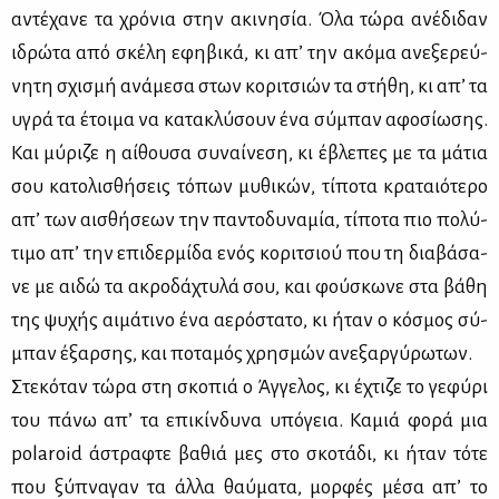
αντέ­χα­νε τα χρό­νια στην ακι­νη­σία. Όλα τώ­ρα ανέ­δι­δαν
ιδρώ­τα από σκέ­λη εφη­βι­κά, κι απ’ την ακό­μα ανε­ξε­ρεύ­
νη­τη σχι­σμή ανά­με­σα στων κο­ρι­τσιών τα στή­θη, κι απ’ τα
υγρά τα έτοι­μα να κα­τα­κλύ­σουν ένα σύ­μπαν αφο­σί­ω­σης.
Και μύ­ρι­ζε η αί­θου­σα συ­ναί­νε­ση, κι έβλε­πες με τα μά­τια
σου κα­το­λι­σθή­σεις τό­πων μυ­θι­κών, τί­πο­τα κρα­ταιό­τε­ρο
απ’ των αι­σθή­σε­ων την πα­ντο­δυ­να­μία, τί­πο­τα πιο πο­λύ­
τι­μο απ’ την επι­δερ­μί­δα ενός κο­ρι­τσιού που τη δια­βά­σα­
νε με αι­δώ τα ακρο­δά­χτυ­λά σου, και φού­σκω­νε στα βά­θη
της ψυ­χής αι­μά­τι­νο ένα αε­ρό­στα­το, κι ήταν ο κό­σμος σύ­
μπαν έξαρ­σης, και πο­τα­μός χρη­σμών ανε­ξαρ­γύ­ρω­των.
Στε­κό­ταν τώ­ρα στη σκο­πιά ο Άγ­γε­λος, κι έχτι­ζε το γε­φύ­ρι
του πά­νω απ’ τα επι­κίν­δυ­να υπό­γεια. Κα­μιά φο­ρά μια
polaroid άστρα­φτε βα­θιά μες στο σκο­τά­δι, κι ήταν τό­τε
που ξύ­πνα­γαν τα άλ­λα θαύ­μα­τα, μορ­φές μέ­σα απ’ το