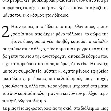
στο ρεύ­μα, κι η βου­καμ­βί­λια βλά­σται­νε στον ύπνο του με
πορ­φυ­ρές εκρή­ξεις, κι ήτα­νε βρέ­φος πά­νω στο βυ­ζί της
μά­νας του, κι ο κό­σμος ήταν δί­καιος.
2
Ήταν φο­ρές που έβλε­πε το πα­ρελ­θόν όπως φω­το­
γρα­φία που στις άκρες μό­νο πά­λιω­σε, το σώ­μα της
ήτα­νε όμως σώ­μα νέο. Βου­βός κοι­τού­σε ο κα­βα­λά­
ρης πά­νω απ’ το άλο­γο, φά­ντα­σμα πιο πραγ­μα­τι­κό απ’ τη
ζωή έτσι που του την ανι­στό­ρα­γαν, απο­κα­ΐ­δι κό­σμου που
εί­χε κα­ταρ­ρεύ­σει από και­ρό, κι όμως ήταν εδώ. Η σύ­να­ξη
με τους συμ­μα­θη­τές, μύ­στες κι αγα­πη­μέ­νους εφη­βεί­ας
ακα­τά­λυ­της, μ’ έρω­τες και κε­λαϊ­δι­σμούς μιας επο­χής
γριού­λας πια, αλ­λά που τώ­ρα χό­ρευε μπρο­στά στα μά­τια
του σαν κο­ρι­τσό­που­λο, ήταν για κεί­νον τον μει­λί­χιο πε­ρι­
πα­τη­τή δώ­ρο πο­λύ­τι­μο.
Σε μιας τέ­τοιας φω­το­γρα­φί­ας τη σκιά, στο διά­λειμ­μα μιας