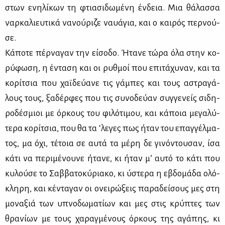
στων ενη­λί­κων τη φτια­σι­δω­μέ­νη έν­δεια. Μια θά­λασ­σα
ναρ­κα­λιευ­τι­κά να­νού­ρι­ζε ναυά­για, και ο και­ρός περ­νού­
σε.
Κά­πο­τε πέρ­να­γαν την εί­σο­δο. Ήτα­νε τώ­ρα όλα στην κο­
ρύ­φω­ση, η έντα­ση και οι ρυθ­μοί που επι­τά­χυ­ναν, και τα
κο­ρί­τσια που χαϊ­δεύ­α­νε τις γά­μπες και τους αστρα­γά­
λους τους, ξα­δέρ­φες που τις συ­νο­δεύ­αν συγ­γε­νείς σι­δη­
ρο­δέ­σμιοι με όρ­κους του φι­λό­τι­μου, και κά­ποια με­γα­λύ­
τε­ρα κο­ρί­τσια, που θα τα ‘λε­γες πως ήταν του επαγ­γέλ­μα­
τος, μα όχι, τέ­τοια σε αυ­τά τα μέ­ρη δε γι­νό­ντου­σαν, ίσα
κά­τι να πε­ρι­μέ­νου­νε ήτα­νε, κι ήταν μ’ αυ­τό το κά­τι που
κυ­λού­σε το Σαβ­βα­το­κύ­ρια­κο, κι ύστε­ρα η εβδο­μά­δα ολό­
κλη­ρη, και κέ­ντα­γαν οι ονει­ρώ­ξεις πα­ρα­δεί­σους μες στη
μο­να­ξιά των υπνο­δω­μα­τί­ων και μες στις κρύ­πτες των
θρα­νί­ων με τους χα­ραγ­μέ­νους όρ­κους της αγά­πης, κι