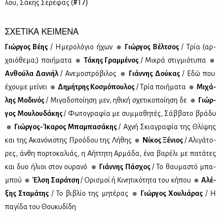
#17)
λου, Σά­κης Σε­ρέ­φας (
ΣΧΕΤΙΚΑ ΚΕΙΜΕΝΑ
Γιώρ­γος Βέ­ης
/ Ημε­ρο­λό­γιο ήχων
Γιώρ­γος Βέλ­τσος
/ Τρία (αρ­
χαιό­θε­μα;) ποι­ή­μα­τα
Τά­κης Γραμ­μέ­νος
/ Μι­κρά στιγ­μιό­τυ­πα
Αν­θού­λα Δα­νι­ήλ
/ Ανε­μο­στρό­βι­λος
Γιάν­νης Δού­κας
/ Εδώ που
έχου­με μεί­νει
Δη­μή­τρης Κο­σμό­που­λος
/ Τρία ποι­ή­μα­τα
Μι­χά­
λης Μο­δι­νός
/ Μι­γα­δο­ποί­η­ση μεν, ηθι­κή σχε­τι­κο­ποί­η­ση δε
Γιώρ­
γος Μου­λου­δά­κης
/ Φω­το­γρα­φία με συμ­μα­θη­τές, Σάβ­βα­το βρά­δυ
Γιώρ­γος-Ίκα­ρος Μπα­μπα­σά­κης
/ Αχνή Σκια­γρα­φία της Θλί­ψης
και της Ακα­νό­νι­στης Προ­ό­δου της Λή­θης
Νί­κος Ξέ­νιος
/ Αλι­γά­το­
ρες, άν­θη πορ­το­κα­λιάς, η Αήτ­τη­τη Αρ­μά­δα, ένα βα­ρέ­λι με πα­τά­τες
και δυο ήλιοι στον ου­ρα­νό
Γιάν­νης Πά­σχος
/ Το θαυ­μα­στό μπα­
μπού
Έλ­ση Σα­ρά­τση
/ Ορι­σμοί ή Κι­νη­τι­κό­τη­τα του κή­που
Αλέ­
ξης Στα­μά­της
/ Το βι­βλίο της μη­τέ­ρας
Γιώρ­γος Χου­λιά­ρας
/ Η
πα­γί­δα του Θου­κυ­δί­δη