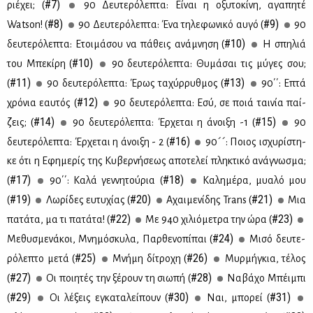
#7)
ριέ­χει; (
90 Δευ­τε­ρό­λε­πτα: Εί­ναι η οξυ­το­κί­νη, αγα­πη­τέ
#8)
#9)
Watson! (
90 Δευ­τε­ρό­λε­πτα: Ένα τη­λε­φω­νι­κό αυ­γό (
90
#10)
δευ­τε­ρό­λε­πτα: Ετοι­μά­σου να πά­θεις ανά­μνη­ση (
Η σπη­λιά
#10)
του Μπε­κί­ρη (
90 δευ­τε­ρό­λε­πτα: Θυ­μά­σαι τις μύ­γες σου;
#11)
#13)
(
90 δευ­τε­ρό­λε­πτα: Έρως τα­χύρ­ρυθ­μος (
90΄΄: Επτά
#12)
χρό­νια εαυ­τός (
90 δευ­τε­ρό­λε­πτα: Εσύ, σε ποιά ται­νία παί­
#14)
#15)
ζεις; (
90 δευ­τε­ρό­λε­πτα: Έρ­χε­ται η άνοι­ξη -1 (
90
#16)
δευ­τε­ρό­λε­πτα: Έρ­χε­ται η άνοι­ξη - 2 (
90´´: Ποιος ισχυ­ρί­στη­
κε ότι η Εφη­με­ρίς της Κυ­βερ­νή­σε­ως απο­τε­λεί πλη­κτι­κό ανά­γνω­σμα;
#17)
#18)
(
90΄΄: Κα­λά γεν­νη­τού­ρια (
Κα­λη­μέ­ρα, μυα­λό μου
#19)
#20)
#21)
(
Λω­ρί­δες ευ­τυ­χί­ας (
Αχαι­με­νί­δης Trans (
Μια
#22)
#23)
πα­τά­τα, μα τι πα­τά­τα! (
Mε 940 χι­λιό­με­τρα την ώρα (
#24)
Με­θυ­σμε­νά­κοι, Μνη­μό­σκυ­λα, Παρ­θε­νο­πί­παι (
Μι­σό δευ­τε­
#25)
#26)
ρό­λε­πτο με­τά (
Mνή­μη δί­τρο­χη (
Μυρ­μή­γκια, τέ­λος
#27)
#28)
(
Οι ποι­η­τές την ξέ­ρουν τη σιω­πή (
Να­βά­χο Μπέι­μπι
#29)
#30)
#31)
(
Οι λέ­ξεις εγκα­τα­λεί­πουν (
Ναι, μπο­ρεί (