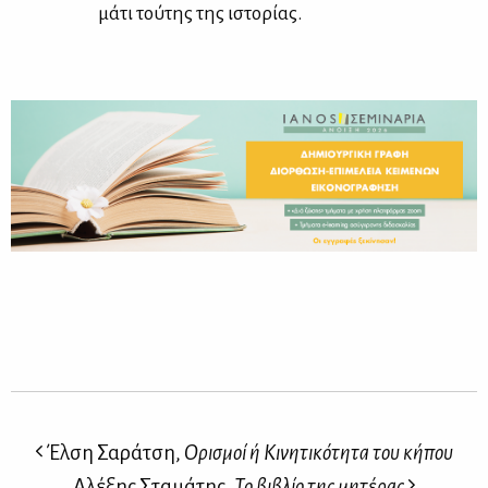
μά­τι τού­της της ιστο­ρί­ας.
Έλση Σαράτση,
Ορισμοί ή Κινητικότητα του κήπου
Αλέξης Σταμάτης,
Το βιβλίο της μητέρας