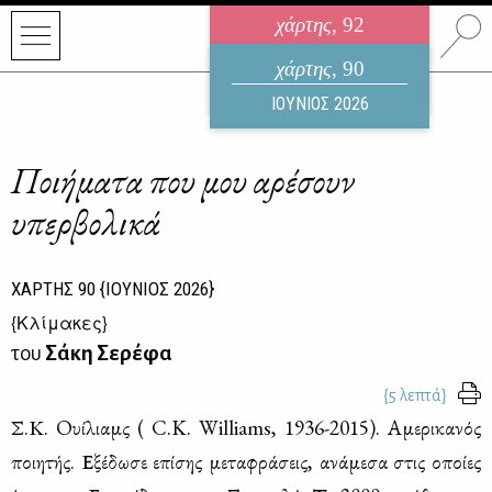
χάρτης
, 92
ηλεκτρονικό περιοδικό
χάρτης
, 90
ΑΥΓΟΥΣΤΟΣ 2026
ΙΟΥΝΙΟΣ 2026
Ποιήματα που μου αρέσουν
υπερβολικά
ΧΑΡΤΗΣ
90
{ΙΟΥΝΙΟΣ 2026}
{
Κλίμακες
}
του
Σάκη Σερέφα
{5 λεπτά}
Σ.Κ. Oυί­λιαμς ( C.K. Williams, 1936-2015). Αμε­ρι­κα­νός
ποι­η­τής. Εξέ­δω­σε επί­σης με­τα­φρά­σεις, ανά­με­σα στις οποί­ες