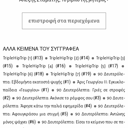
επιστροφή στα περιεχόμενα
ΑΛΛΑ ΚΕΙΜΕΝΑ ΤΟΥ ΣΥΓΓΡΑΦΕΑ
#13)
#14)
TripleHipTrip {1} (
TripleHipTrip {2} (
TripleHipTrip {3}
#15)
#16)
#17)
(
TripleHipTrip {4} (
TripleHipTrip {5} (
#18)
#19)
TripleHipTrip {6} (
TripleHipTrip {7} (
90 Δευ­τε­ρό­λε­
#1)
πτα: Εβδο­μή­ντα εκα­το­στά ψυ­χής (
Άρις Γε­ωρ­γί­ου ΙΙ: Εγκυ­κλο­
#1)
παί­δεια «Γε­ωρ­γί­ου» (
90 Δευ­τε­ρό­λε­πτα: Γριές σε στρο­φές
#2)
#3)
(
90 Δευ­τε­ρό­λε­πτα: Ακό­νι­σε το ράμ­φος σου (
90 Δευ­τε­
#4)
ρό­λε­πτα: Άφη­σε κά­τω την πα­λιά εφη­με­ρί­δα (
90 Δευ­τε­ρό­λε­
#5)
πτα: Αφου­γκρά­σου μια στιγ­μή (
90 Δευ­τε­ρό­λε­πτα: Αντώ­νης
#6)
μό­νος ψά­χνει (
90 Δευ­τε­ρό­λε­πτα: Εί­σαι το κεί­με­νο που σε πε­