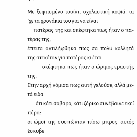
Με ξε­φτι­σμέ­νο τουίντ, σχο­λα­στι­κή κο­ψιά, τα
’χε τα χρο­νά­κια του για να εί­ναι
πα­τέ­ρας της και σκέ­φτη­κα πως ήταν ο πα­
τέ­ρας της,
έπει­τα αντι­λή­φθη­κα πως σα πο­λύ κολ­λη­τά
της στε­κό­ταν για πα­τέ­ρας κι έτσι
σκέ­φτη­κα πως ήταν ο ώρι­μος ερα­στής
της.
Στην αρ­χή νό­μι­σα πως αυ­τή γε­λού­σε, αλ­λά με­
τά εί­δα
ότι κά­τι σο­βα­ρό, κά­τι ζό­ρι­κο συ­νέ­βαι­νε εκεί
πέ­ρα:
οι ώμοι της συ­σπώ­νταν πί­σω μπρος· αυ­τός
έσκυ­βε