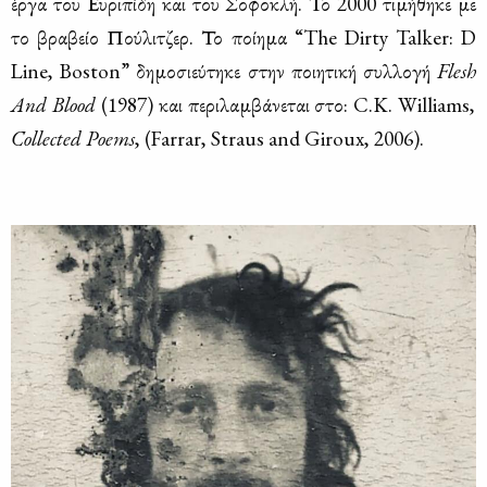
έρ­γα του Ευ­ρι­πί­δη και του Σο­φο­κλή. Το 2000 τι­μή­θη­κε με
το βρα­βείο Πού­λι­τζερ. Το ποί­η­μα “The Dirty Talker: D
Line, Boston” δη­μο­σιεύ­τη­κε στην ποι­η­τι­κή συλ­λο­γή
Flesh
And
Blood
(1987) και πε­ρι­λαμ­βά­νε­ται στο: C.K. Williams,
Collected
Poems
, (Farrar, Straus and Giroux, 2006).