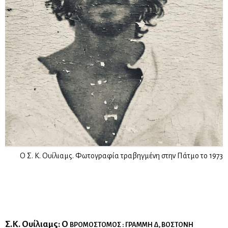
Ο Σ. Κ. Ουίλιαμς. Φωτογραφία τραβηγμένη στην Πάτμο το 1973
Σ.Κ. Oυί­λιαμς: Ο
ΒΡOΜΟ­ΣΤΟ­ΜΟΣ : ΓΡΑΜ­ΜΗ Δ, ΒΟ­ΣΤΟ­ΝΗ