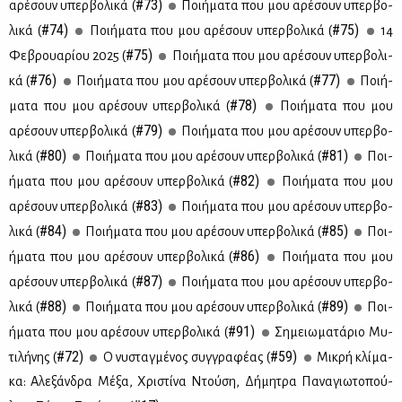
#73)
αρέ­σουν υπερ­βο­λι­κά (
Ποι­ή­μα­τα που μου αρέ­σουν υπερ­βο­
#74)
#75)
λι­κά (
Ποι­ή­μα­τα που μου αρέ­σουν υπερ­βο­λι­κά (
14
#75)
Φε­βρουα­ρί­ου 2025 (
Ποι­ή­μα­τα που μου αρέ­σουν υπερ­βο­λι­
#76)
#77)
κά (
Ποι­ή­μα­τα που μου αρέ­σουν υπερ­βο­λι­κά (
Ποι­ή­
#78)
μα­τα που μου αρέ­σουν υπερ­βο­λι­κά (
Ποι­ή­μα­τα που μου
#79)
αρέ­σουν υπερ­βο­λι­κά (
Ποι­ή­μα­τα που μου αρέ­σουν υπερ­βο­
#80)
#81)
λι­κά (
Ποι­ή­μα­τα που μου αρέ­σουν υπερ­βο­λι­κά (
Ποι­
#82)
ή­μα­τα που μου αρέ­σουν υπερ­βο­λι­κά (
Ποι­ή­μα­τα που μου
#83)
αρέ­σουν υπερ­βο­λι­κά (
Ποι­ή­μα­τα που μου αρέ­σουν υπερ­βο­
#84)
#85)
λι­κά (
Ποι­ή­μα­τα που μου αρέ­σουν υπερ­βο­λι­κά (
Ποι­
#86)
ή­μα­τα που μου αρέ­σουν υπερ­βο­λι­κά (
Ποι­ή­μα­τα που μου
#87)
αρέ­σουν υπερ­βο­λι­κά (
Ποι­ή­μα­τα που μου αρέ­σουν υπερ­βο­
#88)
#89)
λι­κά (
Ποι­ή­μα­τα που μου αρέ­σουν υπερ­βο­λι­κά (
Ποι­
#91)
ή­μα­τα που μου αρέ­σουν υπερ­βο­λι­κά (
Ση­μειω­μα­τά­ριο Μυ­
#72)
#59)
τι­λή­νης (
Ο νυ­σταγ­μέ­νος συγ­γρα­φέ­ας (
Μι­κρή κλί­μα­
κα: Αλε­ξάν­δρα Μέ­ξα, Χρι­στί­να Ντού­ση, Δή­μη­τρα Πα­να­γιω­το­πού­