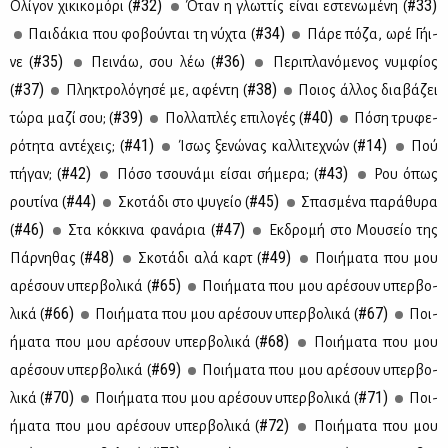
#32)
#33)
Ολί­γον χι­κι­κο­μό­ρι (
Όταν η γλωτ­τίς εί­ναι εστε­νω­μέ­νη (
#34)
Παι­δά­κια που φο­βού­νται τη νύ­χτα (
Πά­ρε πό­ζα, ωρέ Γή­ι­
#35)
#36)
νε (
Πει­νάω, σου λέω (
Πε­ρι­πλα­νό­με­νος νυμ­φί­ος
#37)
#38)
(
Πλη­κτρο­λό­γη­σέ με, αφέ­ντη (
Ποιος άλ­λος δια­βά­ζει
#39)
#40)
τώ­ρα μα­ζί σου; (
Πολ­λα­πλές επι­λο­γές (
Πό­ση τρυ­φε­
#41)
#14)
ρό­τη­τα αντέ­χεις; (
Ίσως ξε­νώ­νας καλ­λι­τε­χνών (
Πού
#42)
#43)
πή­γαν; (
Πό­σο τσου­νά­μι εί­σαι σή­με­ρα; (
Ρου όπως
#44)
#45)
ρου­τί­να (
Σκο­τά­δι στο ψυ­γείο (
Σπα­σμέ­να πα­ρά­θυ­ρα
#46)
#47)
(
Στα κόκ­κι­να φα­νά­ρια (
Εκ­δρο­μή στο Μου­σείο της
#48)
#49)
Πάρ­νη­θας (
Σκο­τά­δι αλά καρτ (
Ποι­ή­μα­τα που μου
#65)
αρέ­σουν υπερ­βο­λι­κά (
Ποι­ή­μα­τα που μου αρέ­σουν υπερ­βο­
#66)
#67)
λι­κά (
Ποι­ή­μα­τα που μου αρέ­σουν υπερ­βο­λι­κά (
Ποι­
#68)
ή­μα­τα που μου αρέ­σουν υπερ­βο­λι­κά (
Ποι­ή­μα­τα που μου
#69)
αρέ­σουν υπερ­βο­λι­κά (
Ποι­ή­μα­τα που μου αρέ­σουν υπερ­βο­
#70)
#71)
λι­κά (
Ποι­ή­μα­τα που μου αρέ­σουν υπερ­βο­λι­κά (
Ποι­
#72)
ή­μα­τα που μου αρέ­σουν υπερ­βο­λι­κά (
Ποι­ή­μα­τα που μου