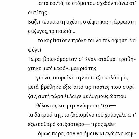
από κο­ντά, το στό­μα του σχε­δόν πά­νω στ’
αυ­τί της.
Βά­ζει τέρ­μα στη σχέ­ση, σκέ­φτη­κα: η άρ­ρω­στη
σύ­ζυ­γος, τα παι­διά…
το κο­ρί­τσι δεν πρό­κει­ται να τον αφή­σει να
φύ­γει.
Τώ­ρα βρι­σκό­μα­σταν σ’ έναν σταθ­μό, τρα­βή­
χτη­κε μι­σό κε­φά­λι μα­κριά της
για να μπο­ρεί να την κοι­τά­ζει κα­λύ­τε­ρα,
με­τά βρέ­θη­κε έξω από τις πόρ­τες που συ­ρί­
ζαν, αυ­τή τώ­ρα έκλαι­γε με λυγ­μούς ώσπου
θέ­λο­ντας και μη εν­νό­η­σα τε­λι­κά―
τα δά­κρυά της, το ζο­ρι­σμέ­νο του χα­μό­γε­λο απ’
έξω κα­θα­ρό και ξά­στε­ρο― προς
εμέ­να
όμως τώ­ρα, σαν να ήμουν κι εγώ ένα κομ­