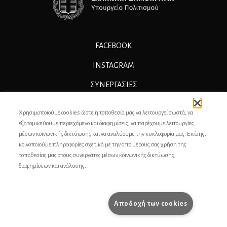
FACEBOOK
INSTAGRAM
ΣΥΝΕΡΓΑΣΊΕΣ
ΔΙΑΦΗΜΙΣΗ
Χρησιμοποιούμε cookies ώστε η τοποθεσία μας να λειτουργεί σωστά, να
ΕΠΙΚΟΙΝΩΝΙΑ
εξατομικεύουμε περιεχόμενο και διαφημίσεις, να παρέχουμε λειτουργίες
μέσων κοινωνικής δικτύωσης και να αναλύουμε την κυκλοφορία μας. Επίσης,
ΣΥΝΤΕΛΕΣΤΕΣ
κοινοποιούμε πληροφορίες σχετικά με την από μέρους σας χρήση της
τοποθεσίας μας στους συνεργάτες μέσων κοινωνικής δικτύωσης,
ΤΑΥΤΟΤΗΤΑ
διαφημίσεων και ανάλυσης.
ΠΡΟΣΩΠΙΚΆ ΔΕΔΟΜΈΝΑ
ΟΡΟΙ ΧΡΗΣΗΣ
Αποδοχή των cookies
pencilcase.gr