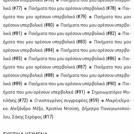
αρέ­σουν υπερ­βο­λι­κά (
Ποι­ή­μα­τα που μου αρέ­σουν υπερ­βο­
#77)
#78)
λι­κά (
Ποι­ή­μα­τα που μου αρέ­σουν υπερ­βο­λι­κά (
Ποι­
#79)
ή­μα­τα που μου αρέ­σουν υπερ­βο­λι­κά (
Ποι­ή­μα­τα που μου
#80)
αρέ­σουν υπερ­βο­λι­κά (
Ποι­ή­μα­τα που μου αρέ­σουν υπερ­βο­
#81)
#82)
λι­κά (
Ποι­ή­μα­τα που μου αρέ­σουν υπερ­βο­λι­κά (
Ποι­
#83)
ή­μα­τα που μου αρέ­σουν υπερ­βο­λι­κά (
Ποι­ή­μα­τα που μου
#84)
αρέ­σουν υπερ­βο­λι­κά (
Ποι­ή­μα­τα που μου αρέ­σουν υπερ­βο­
#85)
#86)
λι­κά (
Ποι­ή­μα­τα που μου αρέ­σουν υπερ­βο­λι­κά (
Ποι­
#87)
ή­μα­τα που μου αρέ­σουν υπερ­βο­λι­κά (
Ποι­ή­μα­τα που μου
#88)
αρέ­σουν υπερ­βο­λι­κά (
Ποι­ή­μα­τα που μου αρέ­σουν υπερ­βο­
#89)
#90)
λι­κά (
Ποι­ή­μα­τα που μου αρέ­σουν υπερ­βο­λι­κά (
Ποι­
#91)
ή­μα­τα που μου αρέ­σουν υπερ­βο­λι­κά (
Ση­μειω­μα­τά­ριο Μυ­
#72)
#59)
τι­λή­νης (
Ο νυ­σταγ­μέ­νος συγ­γρα­φέ­ας (
Μι­κρή κλί­μα­
κα: Αλε­ξάν­δρα Μέ­ξα, Χρι­στί­να Ντού­ση, Δή­μη­τρα Πα­να­γιω­το­πού­
#17)
λου, Σά­κης Σε­ρέ­φας (