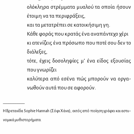
ολό­κλη­ρα στρέμ­μα­τα μυα­λού τα οποία ήσουν
έτοι­μη να τα πε­ρι­φρά­ξεις,
και τα με­τα­τρέ­πει σε κα­τοι­κή­σι­μη γη.
Κά­θε φο­ράς που κρα­τάς ένα ανα­πά­ντε­χο χέ­ρι
κι ατε­νί­ζεις ένα πρό­σω­πο που πο­τέ σου δεν το
διά­λε­ξες,
τό­τε, έχεις δο­σο­λη­ψί­ες μ’ ένα εί­δος εξου­σί­ας
που γνω­ρί­ζει
κα­λύ­τε­ρα από εσέ­να πώς μπο­ρούν να ορ­γα­
νω­θούν αυ­τά που σε αφο­ρούν.
____________
Η Βρε­τα­νί­δα Sophie Hannah (Σό­φι Χά­να), εκτός από ποί­η­ση γρά­φει και αστυ­
νο­μι­κά μυ­θι­στο­ρή­μα­τα.