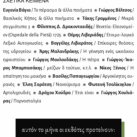
ΣΧΕΤΙΚΑ ΚΕΙΜΕΝΑ
Ευ­γε­νία Βά­για
/ Το πέ­ρα­σμα & άλ­λα ποι­ή­μα­τα
Γιώρ­γος Βέλ­τσος
/
Βα­σι­λι­κός Κή­πος & άλ­λα ποι­ή­μα­τα
Τά­κης Γραμ­μέ­νος
/ Μι­κρά
στιγ­μιό­τυ­πα 3
Φί­λιπ­πος Δ. Δρα­κο­ντα­ει­δής
/ Βε­νε­τία: Ελε­ο­νο­μεί­
ον (Ospedale della Pietá) 1725
Θέ­μης Λι­βε­ριά­δης
/ Eτοι­μο-λο­γι­κό
Λε­ξι­κό Αυ­το­γνω­σί­ας
Βαγ­γέ­λης Λι­βιε­ρά­τος
/ Επί­και­ρες θε­ά­σεις
της υδρο­γεί­ου
Άρης Μα­λαν­δρά­κης
/ Η γέν­νη­ση ενός ωκε­ά­νιου
ηφαι­στεί­ου
Γιώρ­γος Μου­λου­δά­κης
/ Η πέ­τρα
Γιώρ­γος-Ίκα­
ρος Μπα­μπα­σά­κης
/ μεί­ζων δὲ τού­των, κ.τ.λ.
Νί­κος Ξέ­νιος
/ Η
απαί­τη­ση του μαι­κή­να
Βα­σί­λης Πα­πα­γε­ωρ­γί­ου
/ Αρ­γο­κί­νη­τος ου­
ρα­νός
Έλ­ση Σα­ρά­τση
/ Να­νού­ρι­σμα
Φω­τει­νή Τσα­λί­κο­γλου
/
Αρ­το­λι­χου­διές
Δρά­χου Χού­δρα
/ Έτσι εί­ναι
Γιώρ­γος Χου­λιά­
ρας
/ Πορ­νο­σταλ­γία
αυτόν το μήνα οι εκδότες προτείνουν: