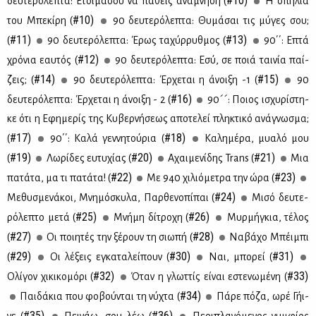
#10)
δευ­τε­ρό­λε­πτα: Ετοι­μά­σου να πά­θεις ανά­μνη­ση (
Η σπη­λιά
#10)
του Μπε­κί­ρη (
90 δευ­τε­ρό­λε­πτα: Θυ­μά­σαι τις μύ­γες σου;
#11)
#13)
(
90 δευ­τε­ρό­λε­πτα: Έρως τα­χύρ­ρυθ­μος (
90΄΄: Επτά
#12)
χρό­νια εαυ­τός (
90 δευ­τε­ρό­λε­πτα: Εσύ, σε ποιά ται­νία παί­
#14)
#15)
ζεις; (
90 δευ­τε­ρό­λε­πτα: Έρ­χε­ται η άνοι­ξη -1 (
90
#16)
δευ­τε­ρό­λε­πτα: Έρ­χε­ται η άνοι­ξη - 2 (
90´´: Ποιος ισχυ­ρί­στη­
κε ότι η Εφη­με­ρίς της Κυ­βερ­νή­σε­ως απο­τε­λεί πλη­κτι­κό ανά­γνω­σμα;
#17)
#18)
(
90΄΄: Κα­λά γεν­νη­τού­ρια (
Κα­λη­μέ­ρα, μυα­λό μου
#19)
#20)
#21)
(
Λω­ρί­δες ευ­τυ­χί­ας (
Αχαι­με­νί­δης Trans (
Μια
#22)
#23)
πα­τά­τα, μα τι πα­τά­τα! (
Mε 940 χι­λιό­με­τρα την ώρα (
#24)
Με­θυ­σμε­νά­κοι, Μνη­μό­σκυ­λα, Παρ­θε­νο­πί­παι (
Μι­σό δευ­τε­
#25)
#26)
ρό­λε­πτο με­τά (
Mνή­μη δί­τρο­χη (
Μυρ­μή­γκια, τέ­λος
#27)
#28)
(
Οι ποι­η­τές την ξέ­ρουν τη σιω­πή (
Να­βά­χο Μπέι­μπι
#29)
#30)
#31)
(
Οι λέ­ξεις εγκα­τα­λεί­πουν (
Ναι, μπο­ρεί (
#32)
#33)
Ολί­γον χι­κι­κο­μό­ρι (
Όταν η γλωτ­τίς εί­ναι εστε­νω­μέ­νη (
#34)
Παι­δά­κια που φο­βού­νται τη νύ­χτα (
Πά­ρε πό­ζα, ωρέ Γή­ι­
#35)
#36)