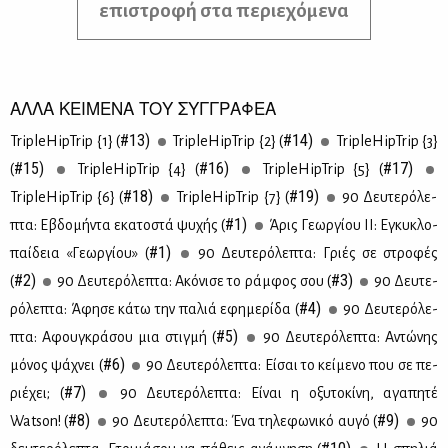
επιστροφή στα περιεχόμενα
ΑΛΛΑ ΚΕΙΜΕΝΑ ΤΟΥ ΣΥΓΓΡΑΦΕΑ
#13)
#14)
TripleHipTrip {1} (
TripleHipTrip {2} (
TripleHipTrip {3}
#15)
#16)
#17)
(
TripleHipTrip {4} (
TripleHipTrip {5} (
#18)
#19)
TripleHipTrip {6} (
TripleHipTrip {7} (
90 Δευ­τε­ρό­λε­
#1)
πτα: Εβδο­μή­ντα εκα­το­στά ψυ­χής (
Άρις Γε­ωρ­γί­ου ΙΙ: Εγκυ­κλο­
#1)
παί­δεια «Γε­ωρ­γί­ου» (
90 Δευ­τε­ρό­λε­πτα: Γριές σε στρο­φές
#2)
#3)
(
90 Δευ­τε­ρό­λε­πτα: Ακό­νι­σε το ράμ­φος σου (
90 Δευ­τε­
#4)
ρό­λε­πτα: Άφη­σε κά­τω την πα­λιά εφη­με­ρί­δα (
90 Δευ­τε­ρό­λε­
#5)
πτα: Αφου­γκρά­σου μια στιγ­μή (
90 Δευ­τε­ρό­λε­πτα: Αντώ­νης
#6)
μό­νος ψά­χνει (
90 Δευ­τε­ρό­λε­πτα: Εί­σαι το κεί­με­νο που σε πε­
#7)
ριέ­χει; (
90 Δευ­τε­ρό­λε­πτα: Εί­ναι η οξυ­το­κί­νη, αγα­πη­τέ
#8)
#9)
Watson! (
90 Δευ­τε­ρό­λε­πτα: Ένα τη­λε­φω­νι­κό αυ­γό (
90