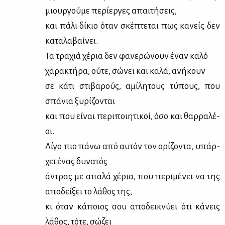
μιουρ­γού­με πε­ρί­ερ­γες απαι­τή­σεις,
και πά­λι δί­κιο όταν σκέ­πτε­ται πως κα­νείς δεν
κα­τα­λα­βαί­νει.
Τα τρα­χιά χέ­ρια δεν φα­νε­ρώ­νουν έναν κα­λό
χα­ρα­κτή­ρα, ού­τε, σώ­νει και κα­λά, ανή­κουν
σε κά­τι στι­βα­ρούς, αμί­λη­τους τύ­πους, που
σπά­νια ξυ­ρί­ζο­νται
και που εί­ναι πε­ρι­ποι­η­τι­κοί, όσο και θαρ­ρα­λέ­
οι.
Λί­γο πιο πά­νω από αυ­τόν τον ορί­ζο­ντα, υπάρ­
χει ένας δυ­να­τός
άντρας με απα­λά χέ­ρια, που πε­ρι­μέ­νει να της
απο­δεί­ξει το λά­θος της,
κι όταν κά­ποιος σου απο­δει­κνύ­ει ότι κά­νεις
λά­θος, τό­τε, σώ­ζει