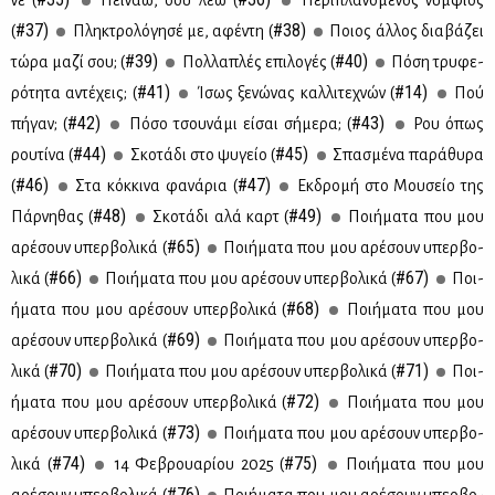
νε (
Πει­νάω, σου λέω (
Πε­ρι­πλα­νό­με­νος νυμ­φί­ος
#37)
#38)
(
Πλη­κτρο­λό­γη­σέ με, αφέ­ντη (
Ποιος άλ­λος δια­βά­ζει
#39)
#40)
τώ­ρα μα­ζί σου; (
Πολ­λα­πλές επι­λο­γές (
Πό­ση τρυ­φε­
#41)
#14)
ρό­τη­τα αντέ­χεις; (
Ίσως ξε­νώ­νας καλ­λι­τε­χνών (
Πού
#42)
#43)
πή­γαν; (
Πό­σο τσου­νά­μι εί­σαι σή­με­ρα; (
Ρου όπως
#44)
#45)
ρου­τί­να (
Σκο­τά­δι στο ψυ­γείο (
Σπα­σμέ­να πα­ρά­θυ­ρα
#46)
#47)
(
Στα κόκ­κι­να φα­νά­ρια (
Εκ­δρο­μή στο Μου­σείο της
#48)
#49)
Πάρ­νη­θας (
Σκο­τά­δι αλά καρτ (
Ποι­ή­μα­τα που μου
#65)
αρέ­σουν υπερ­βο­λι­κά (
Ποι­ή­μα­τα που μου αρέ­σουν υπερ­βο­
#66)
#67)
λι­κά (
Ποι­ή­μα­τα που μου αρέ­σουν υπερ­βο­λι­κά (
Ποι­
#68)
ή­μα­τα που μου αρέ­σουν υπερ­βο­λι­κά (
Ποι­ή­μα­τα που μου
#69)
αρέ­σουν υπερ­βο­λι­κά (
Ποι­ή­μα­τα που μου αρέ­σουν υπερ­βο­
#70)
#71)
λι­κά (
Ποι­ή­μα­τα που μου αρέ­σουν υπερ­βο­λι­κά (
Ποι­
#72)
ή­μα­τα που μου αρέ­σουν υπερ­βο­λι­κά (
Ποι­ή­μα­τα που μου
#73)
αρέ­σουν υπερ­βο­λι­κά (
Ποι­ή­μα­τα που μου αρέ­σουν υπερ­βο­
#74)
#75)
λι­κά (
14 Φε­βρουα­ρί­ου 2025 (
Ποι­ή­μα­τα που μου
#76)