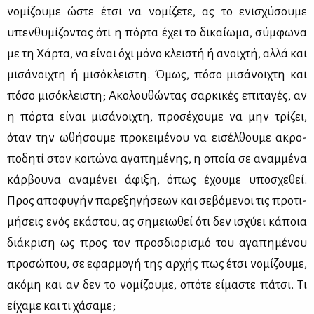
νο­μί­ζου­με ώστε έτσι να νο­μί­ζε­τε, ας το ενι­σχύ­σου­με
υπεν­θυ­μί­ζο­ντας ότι η πόρ­τα έχει το δι­καί­ω­μα, σύμ­φω­να
με τη Χάρ­τα, να εί­ναι όχι μό­νο κλει­στή ή ανοι­χτή, αλ­λά και
μι­σά­νοι­χτη ή μι­σό­κλει­στη. Όμως, πό­σο μι­σά­νοι­χτη και
πό­σο μι­σό­κλει­στη; Ακο­λου­θώ­ντας σαρ­κι­κές επι­τα­γές, αν
η πόρ­τα εί­ναι μι­σά­νοι­χτη, προ­σέ­χου­με να μην τρί­ζει,
όταν την ωθή­σου­με προ­κει­μέ­νου να ει­σέλ­θου­με ακρο­
πο­δη­τί στον κοι­τώ­να αγα­πη­μέ­νης, η οποία σε αναμ­μέ­να
κάρ­βου­να ανα­μέ­νει άφι­ξη, όπως έχου­με υπο­σχε­θεί.
Προς απο­φυ­γήν πα­ρε­ξη­γή­σε­ων και σε­βό­με­νοι τις προ­τι­
μή­σεις ενός εκά­στου, ας ση­μειω­θεί ότι δεν ισχύ­ει κά­ποια
διά­κρι­ση ως προς τον προσ­διο­ρι­σμό του αγα­πη­μέ­νου
προ­σώ­που, σε εφαρ­μο­γή της αρ­χής πως έτσι νο­μί­ζου­με,
ακό­μη και αν δεν το νο­μί­ζου­με, οπό­τε εί­μα­στε πά­τσι. Τι
εί­χα­με και τι χά­σα­με;