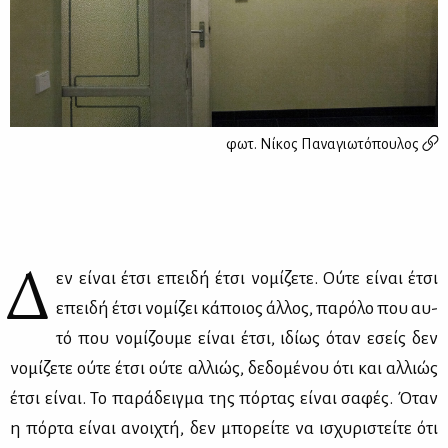
φωτ.
Νίκος Παναγιωτόπουλος
Δ
εν εί­ναι έτσι επει­δή έτσι νο­μί­ζε­τε. Ού­τε εί­ναι έτσι
επει­δή έτσι νο­μί­ζει κά­ποιος άλ­λος, πα­ρό­λο που αυ­
τό που νο­μί­ζου­με εί­ναι έτσι, ιδί­ως όταν εσείς δεν
νο­μί­ζε­τε ού­τε έτσι ού­τε αλ­λιώς, δε­δο­μέ­νου ότι και αλ­λιώς
έτσι εί­ναι. Το πα­ρά­δειγ­μα της πόρ­τας εί­ναι σα­φές. Όταν
η πόρ­τα εί­ναι ανοι­χτή, δεν μπο­ρεί­τε να ισχυ­ρι­στεί­τε ότι