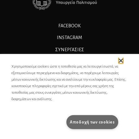
FACEBOOK
INSTAGRAM
ΣΥΝΕΡΓΑΣΊΕΣ
ΔΙΑΦΗΜΙΣΗ
Χρησιμοποιούμε cookies ώστε η τοποθεσία μας να λειτουργεί σωστά, να
ΕΠΙΚΟΙΝΩΝΙΑ
εξατομικεύουμε περιεχόμενο και διαφημίσεις, να παρέχουμε λειτουργίες
μέσων κοινωνικής δικτύωσης και να αναλύουμε την κυκλοφορία μας. Επίσης,
ΣΥΝΤΕΛΕΣΤΕΣ
κοινοποιούμε πληροφορίες σχετικά με την από μέρους σας χρήση της
τοποθεσίας μας στους συνεργάτες μέσων κοινωνικής δικτύωσης,
ΤΑΥΤΟΤΗΤΑ
διαφημίσεων και ανάλυσης.
ΠΡΟΣΩΠΙΚΆ ΔΕΔΟΜΈΝΑ
ΟΡΟΙ ΧΡΗΣΗΣ
Αποδοχή των cookies
pencilcase.gr