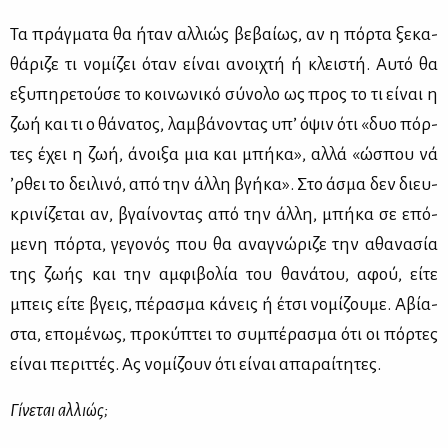
Τα πράγ­μα­τα θα ήταν αλ­λιώς βε­βαί­ως, αν η πόρ­τα ξε­κα­
θά­ρι­ζε τι νο­μί­ζει όταν εί­ναι ανοι­χτή ή κλει­στή. Αυ­τό θα
εξυ­πη­ρε­τού­σε το κοι­νω­νι­κό σύ­νο­λο ως προς το τι εί­ναι η
ζωή και τι ο θά­να­τος, λαμ­βά­νο­ντας υπ’ όψιν ότι «δυο πόρ­
τες έχει η ζωή, άνοι­ξα μια και μπή­κα», αλ­λά «ώσπου νά
’ρ­θει το δει­λι­νό, από την άλ­λη βγή­κα». Στο άσμα δεν διευ­
κρι­νί­ζε­ται αν, βγαί­νο­ντας από την άλ­λη, μπή­κα σε επό­
με­νη πόρ­τα, γε­γο­νός που θα ανα­γνώ­ρι­ζε την αθα­να­σία
της ζω­ής και την αμ­φι­βο­λία του θα­νά­του, αφού, εί­τε
μπεις εί­τε βγεις, πέ­ρα­σμα κά­νεις ή έτσι νο­μί­ζου­με. Αβί­α­
στα, επο­μέ­νως, προ­κύ­πτει το συ­μπέ­ρα­σμα ότι οι πόρ­τες
εί­ναι πε­ριτ­τές. Ας νο­μί­ζουν ότι εί­ναι απα­ραί­τη­τες.
Γί­νε­ται αλ­λιώς;