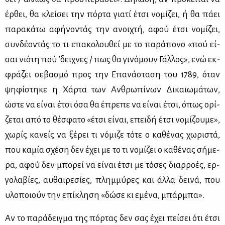
έρ­θει, θα κλεί­σει την πόρ­τα για­τί έτσι νο­μί­ζει, ή θα πά­ει
πα­ρα­κά­τω αφή­νο­ντάς την ανοι­χτή, αφού έτσι νο­μί­ζει,
συν­δέ­ο­ντάς το τι επα­κο­λου­θεί με το πα­ρά­πο­νο «πού εί­
σαι νιό­τη πού ’δει­χνες / πως θα γι­νό­μουν Γάλ­λος», ενώ εκ­
φρά­ζει σε­βα­σμό προς την Επα­νά­στα­ση του 1789, όταν
ψη­φί­στη­κε η Χάρ­τα των Αν­θρω­πί­νων Δι­καιω­μά­των,
ώστε να εί­ναι έτσι όσα θα έπρε­πε να εί­ναι έτσι, όπως ορί­
ζε­ται από το θέ­σφα­το «έτσι εί­ναι, επει­δή έτσι νο­μί­ζου­με»,
χω­ρίς κα­νείς να ξέ­ρει τι νό­μι­ζε τό­τε ο κα­θέ­νας χω­ρι­στά,
που κα­μία σχέ­ση δεν έχει με το τι νο­μί­ζει ο κα­θέ­νας σή­με­
ρα, αφού δεν μπο­ρεί να εί­ναι έτσι με τό­σες διαρ­ρο­ές, ερ­
γο­λα­βί­ες, αυ­θαι­ρε­σί­ες, πλημ­μύ­ρες και άλ­λα δει­νά, που
υλο­ποιούν την επί­κλη­ση «δώ­σε κι εμέ­να, μπάρ­μπα».
Αν το πα­ρά­δειγ­μα της πόρ­τας δεν σας έχει πεί­σει ότι έτσι