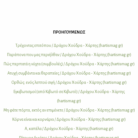
ΠΡΟΗΓΟΥΜΕΝΩΣ
Τρέ­χο­ντας επι­τό­που / Δρά­χου Χού­δρα - Χάρ­της (hartismag.gr)
Πα­ρά­πο­να που μας πε­ρι­ήλ­θαν / Δρά­χου Χού­δρα - Χάρ­της (hartismag.gr)
Πώς περ­πα­τά η νύ­χτα (συμ­βου­λές) / Δρά­χου Χού­δρα - Χάρ­της (hartismag.gr)
Ατυ­χή συμ­βά­ντα και θε­ρα­πεί­ες / Δρά­χου Χού­δρα - Χάρ­της (hartismag.gr)
Oρ­θώς: ενός λε­πτού σι­γή / Δρά­χου Χού­δρα - Χάρ­της (hartismag.gr)
Εγκι­βω­τι­σμοί (από Κι­βω­τό σε Κι­βω­τό) / Δρά­χου Χού­δρα - Χάρ­της
(hartismag.gr)
Μη φά­τε πόρ­τα, εκτός αν επι­μέ­νε­τε / Δρά­χου Χού­δρα - Χάρ­της (hartismag.gr)
Κόρ­να εί­ναι και κορ­νά­ρει / Δρά­χου Χού­δρα - Χάρ­της (hartismag.gr)
Α, κα­πέ­λα / Δρά­χου Χού­δρα - Χάρ­της (hartismag.gr)
Πί­του­ρα & κό­τες / Δρά­χου Χού­δρα - Χάρ­της (hartismag.gr)