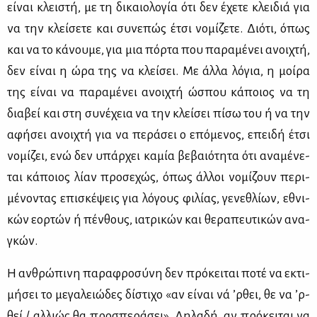
εί­ναι κλει­στή, με τη δι­καιο­λο­γία ότι δεν έχε­τε κλει­διά για
να την κλεί­σε­τε και συ­νε­πώς έτσι νο­μί­ζε­τε. Διό­τι, όπως
και να το κά­νου­με, για μια πόρ­τα που πα­ρα­μέ­νει ανοι­χτή,
δεν εί­ναι η ώρα της να κλεί­σει. Με άλ­λα λό­για, η μοί­ρα
της εί­ναι να πα­ρα­μέ­νει ανοι­χτή ώσπου κά­ποιος να τη
δια­βεί και στη συ­νέ­χεια να την κλεί­σει πί­σω του ή να την
αφή­σει ανοι­χτή για να πε­ρά­σει ο επό­με­νος, επει­δή έτσι
νο­μί­ζει, ενώ δεν υπάρ­χει κα­μία βε­βαιό­τη­τα ότι ανα­μέ­νε­
ται κά­ποιος λί­αν προ­σε­χώς, όπως άλ­λοι νο­μί­ζουν πε­ρι­
μέ­νο­ντας επι­σκέ­ψεις για λό­γους φι­λί­ας, γε­νε­θλί­ων, εθνι­
κών εορ­τών ή πέν­θους, ια­τρι­κών και θε­ρα­πευ­τι­κών ανα­
γκών.
Η αν­θρώ­πι­νη πα­ρα­φρο­σύ­νη δεν πρό­κει­ται πο­τέ να εκτι­
μή­σει το με­γα­λειώ­δες δί­στι­χο «αν εί­ναι νά ’ρ­θει, θε να ’ρ­
θεί / αλ­λιώς θα προ­σπε­ρά­σει». Δη­λα­δή, αν πρό­κει­ται να