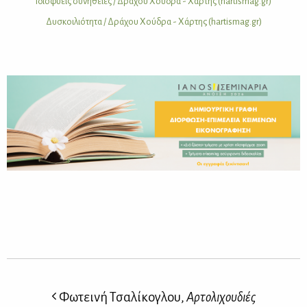
Ιδιο­φυ­είς συ­νή­θειες / Δρά­χου Χού­δρα - Χάρ­της (hartismag.gr)
Δυ­σκοι­λιό­τη­τα / Δρά­χου Χού­δρα - Χάρ­της (hartismag.gr)
Φωτεινή Τσαλίκογλου,
Αρτολιχουδιές