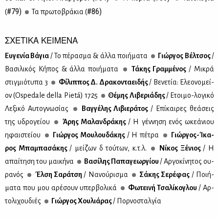
#79)
#86)
(
Τα πρω­το­βρά­κια (
ΣΧΕΤΙΚΑ ΚΕΙΜΕΝΑ
Ευ­γε­νία Βά­για
/ Το πέ­ρα­σμα & άλ­λα ποι­ή­μα­τα
Γιώρ­γος Βέλ­τσος
/
Βα­σι­λι­κός Κή­πος & άλ­λα ποι­ή­μα­τα
Τά­κης Γραμ­μέ­νος
/ Μι­κρά
στιγ­μιό­τυ­πα 3
Φί­λιπ­πος Δ. Δρα­κο­ντα­ει­δής
/ Βε­νε­τία: Ελε­ο­νο­μεί­
ον (Ospedale della Pietá) 1725
Θέ­μης Λι­βε­ριά­δης
/ Eτοι­μο-λο­γι­κό
Λε­ξι­κό Αυ­το­γνω­σί­ας
Βαγ­γέ­λης Λι­βιε­ρά­τος
/ Επί­και­ρες θε­ά­σεις
της υδρο­γεί­ου
Άρης Μα­λαν­δρά­κης
/ Η γέν­νη­ση ενός ωκε­ά­νιου
ηφαι­στεί­ου
Γιώρ­γος Μου­λου­δά­κης
/ Η πέ­τρα
Γιώρ­γος-Ίκα­
ρος Μπα­μπα­σά­κης
/ μεί­ζων δὲ τού­των, κ.τ.λ.
Νί­κος Ξέ­νιος
/ Η
απαί­τη­ση του μαι­κή­να
Βα­σί­λης Πα­πα­γε­ωρ­γί­ου
/ Αρ­γο­κί­νη­τος ου­
ρα­νός
Έλ­ση Σα­ρά­τση
/ Να­νού­ρι­σμα
Σά­κης Σε­ρέ­φας
/ Ποι­ή­
μα­τα που μου αρέ­σουν υπερ­βο­λι­κά
Φω­τει­νή Τσα­λί­κο­γλου
/ Αρ­
το­λι­χου­διές
Γιώρ­γος Χου­λιά­ρας
/ Πορ­νο­σταλ­γία