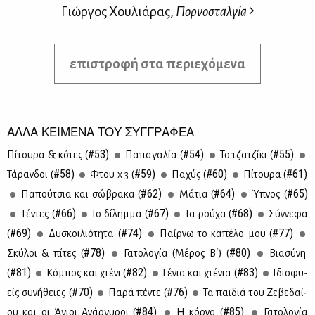
Γιώργος Χουλιάρας,
Πορνοσταλγία
επιστροφή στα περιεχόμενα
ΑΛΛΑ ΚΕΙΜΕΝΑ ΤΟΥ ΣΥΓΓΡΑΦΕΑ
#53)
#54)
#55)
Πί­του­ρα & κό­τες (
Πα­πα­γα­λία (
Το τζα­τζί­κι (
#58)
#59)
#60)
#61)
Τά­ραν­δοι (
Φτου x 3 (
Πα­χύς (
Πί­του­ρα (
#62)
#64)
#65)
Πα­πού­τσια και σώ­βρα­κα (
Μά­τια (
Ύπνος (
#66)
#67)
#68)
Tέ­ντες (
Το δί­λημ­μα (
Τα ρού­χα (
Σύν­νε­φα
#69)
#74)
#77)
(
Δυ­σκοι­λιό­τη­τα (
Παίρ­νω το κα­πέ­λο μου (
#78)
#80)
Σκύ­λοι & πί­τες (
Γα­το­λο­γία (Μέ­ρος Β΄) (
Bια­σύ­νη
#81)
#82)
#83)
(
Κό­μπος και χτέ­νι (
Γέ­νια και χτέ­νια (
Ιδιο­φυ­
#70)
#76)
είς συ­νή­θειες (
Πα­ρά πέ­ντε (
Τα παι­διά του Ζε­βε­δαί­
#84)
#85)
ου και οι Άγιοι Ανάρ­γυ­ροι (
Η κόρ­να (
Γα­το­λο­γία