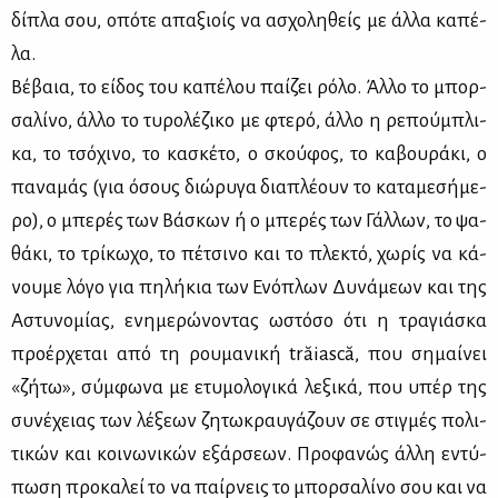
δί­πλα σου, οπό­τε απα­ξιοίς να ασχο­λη­θείς με άλ­λα κα­πέ­
λα.
Βέ­βαια, το εί­δος του κα­πέ­λου παί­ζει ρό­λο. Άλ­λο το μπορ­
σα­λί­νο, άλ­λο το τυ­ρο­λέ­ζι­κο με φτε­ρό, άλ­λο η ρε­πού­μπλι­
κα, το τσό­χι­νο, το κα­σκέ­το, ο σκού­φος, το κα­βου­ρά­κι, ο
πα­να­μάς (για όσους διώ­ρυ­γα δια­πλέ­ουν το κα­τα­με­σή­με­
ρο), ο μπε­ρές των Βά­σκων ή ο μπε­ρές των Γάλ­λων, το ψα­
θά­κι, το τρί­κω­χο, το πέ­τσι­νο και το πλε­κτό, χω­ρίς να κά­
νου­με λό­γο για πη­λή­κια των Ενό­πλων Δυ­νά­με­ων και της
Αστυ­νο­μί­ας, ενη­με­ρώ­νο­ντας ωστό­σο ότι η τρα­γιά­σκα
προ­έρ­χε­ται από τη ρου­μα­νι­κή trăiască, που ση­μαί­νει
«ζή­τω», σύμ­φω­να με ετυ­μο­λο­γι­κά λε­ξι­κά, που υπέρ της
συ­νέ­χειας των λέ­ξε­ων ζη­τω­κραυ­γά­ζουν σε στιγ­μές πο­λι­
τι­κών και κοι­νω­νι­κών εξάρ­σε­ων. Προ­φα­νώς άλ­λη εντύ­
πω­ση προ­κα­λεί το να παίρ­νεις το μπορ­σα­λί­νο σου και να