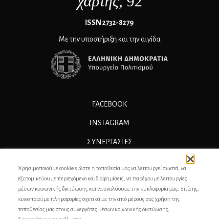
χάρτης
, 92
ΙSSN 2732-8279
Με την υποστήριξη και την αιγίδα
FACEBOOK
INSTAGRAM
ΣΥΝΕΡΓΑΣΊΕΣ
ΔΙΑΦΗΜΙΣΗ
Χρησιμοποιούμε cookies ώστε η τοποθεσία μας να λειτουργεί σωστά, να
ΕΠΙΚΟΙΝΩΝΙΑ
εξατομικεύουμε περιεχόμενο και διαφημίσεις, να παρέχουμε λειτουργίες
μέσων κοινωνικής δικτύωσης και να αναλύουμε την κυκλοφορία μας. Επίσης,
ΣΥΝΤΕΛΕΣΤΕΣ
κοινοποιούμε πληροφορίες σχετικά με την από μέρους σας χρήση της
τοποθεσίας μας στους συνεργάτες μέσων κοινωνικής δικτύωσης,
ΤΑΥΤΟΤΗΤΑ