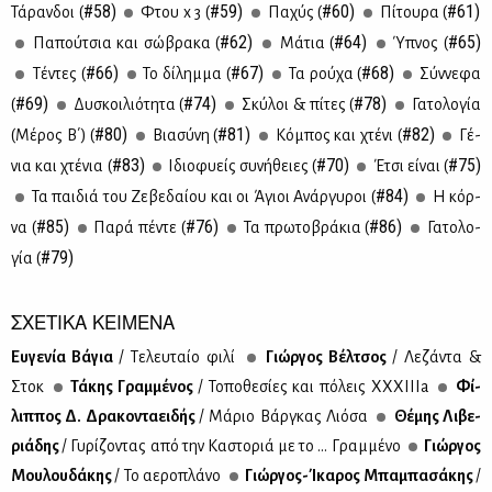
#58)
#59)
#60)
#61)
Τά­ραν­δοι (
Φτου x 3 (
Πα­χύς (
Πί­του­ρα (
#62)
#64)
#65)
Πα­πού­τσια και σώ­βρα­κα (
Μά­τια (
Ύπνος (
#66)
#67)
#68)
Tέ­ντες (
Το δί­λημ­μα (
Τα ρού­χα (
Σύν­νε­φα
#69)
#74)
#78)
(
Δυ­σκοι­λιό­τη­τα (
Σκύ­λοι & πί­τες (
Γα­το­λο­γία
#80)
#81)
#82)
(Μέ­ρος Β΄) (
Bια­σύ­νη (
Κό­μπος και χτέ­νι (
Γέ­
#83)
#70)
#75)
νια και χτέ­νια (
Ιδιο­φυ­είς συ­νή­θειες (
Έτσι εί­ναι (
#84)
Τα παι­διά του Ζε­βε­δαί­ου και οι Άγιοι Ανάρ­γυ­ροι (
Η κόρ­
#85)
#76)
#86)
να (
Πα­ρά πέ­ντε (
Τα πρω­το­βρά­κια (
Γα­το­λο­
#79)
γία (
ΣΧΕΤΙΚΑ ΚΕΙΜΕΝΑ
Ευ­γε­νία Βά­για
/ Τε­λευ­ταίο φι­λί
Γιώρ­γος Βέλ­τσος
/ Λε­ζά­ντα &
Στοκ
Τά­κης Γραμ­μέ­νος
/ Το­πο­θε­σί­ες και πό­λεις ΧΧ­ΧΙ­Ι­Ιa
Φί­
λιπ­πος Δ. Δρα­κο­ντα­ει­δής
/ Μά­ριο Βάρ­γκας Λιό­σα
Θέ­μης Λι­βε­
ριά­δης
/ Γυ­ρί­ζο­ντας από την Κα­στο­ριά με το … Γραμ­μέ­νο
Γιώρ­γος
Μου­λου­δά­κης
/ Το αε­ρο­πλά­νο
Γιώρ­γος-Ίκα­ρος Μπα­μπα­σά­κης
/