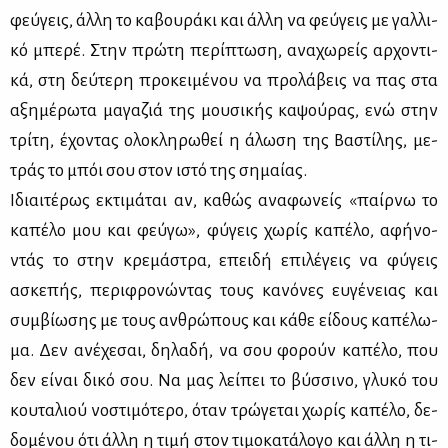
φεύ­γεις, άλ­λη το κα­βου­ρά­κι και άλ­λη να φεύ­γεις με γαλ­λι­
κό μπε­ρέ. Στην πρώ­τη πε­ρί­πτω­ση, ανα­χω­ρείς αρ­χο­ντι­
κά, στη δεύ­τε­ρη προ­κει­μέ­νου να προ­λά­βεις να πας στα
αξη­μέ­ρω­τα μα­γα­ζιά της μου­σι­κής κα­ψού­ρας, ενώ στην
τρί­τη, έχο­ντας ολο­κλη­ρω­θεί η άλω­ση της Βα­στί­λης, με­
τράς το μπόι σου στον ιστό της ση­μαί­ας.
Ιδιαι­τέ­ρως εκτι­μά­ται αν, κα­θώς ανα­φω­νείς «παίρ­νω το
κα­πέ­λο μου και φεύ­γω», φύ­γεις χω­ρίς κα­πέ­λο, αφή­νο­
ντάς το στην κρε­μά­στρα, επει­δή επι­λέ­γεις να φύ­γεις
ασκε­πής, πε­ρι­φρο­νώ­ντας τους κα­νό­νες ευ­γέ­νειας και
συμ­βί­ω­σης με τους αν­θρώ­πους και κά­θε εί­δους κα­πέ­λω­
μα. Δεν ανέ­χε­σαι, δη­λα­δή, να σου φο­ρούν κα­πέ­λο, που
δεν εί­ναι δι­κό σου. Να μας λεί­πει το βύσ­σι­νο, γλυ­κό του
κου­τα­λιού νο­στι­μό­τε­ρο, όταν τρώ­γε­ται χω­ρίς κα­πέ­λο, δε­
δο­μέ­νου ότι άλ­λη η τι­μή στον τι­μο­κα­τά­λο­γο και άλ­λη η τι­