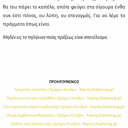
θα του πά­ρει το κα­πέ­λο, οπό­τε φεύ­γει στα σί­γου­ρα έν­θα
ουκ έστι πό­νος, ου λύ­πη, ου στε­ναγ­μός. Για να λέ­με τα
πράγ­μα­τα όπως εί­ναι.
Μη­δέν εις το πη­λή­κιον ποί­ας πρά­ξε­ως εί­ναι απο­τέ­λε­σμα;
ΠΡΟΗΓΟΥΜΕΝΩΣ
Τρέ­χο­ντας επι­τό­που / Δρά­χου Χού­δρα - Χάρ­της (hartismag.gr)
Πα­ρά­πο­να που μας πε­ρι­ήλ­θαν / Δρά­χου Χού­δρα - Χάρ­της (hartismag.gr)
Πώς περ­πα­τά η νύ­χτα (συμ­βου­λές) / Δρά­χου Χού­δρα - Χάρ­της (hartismag.gr)
Ατυ­χή συμ­βά­ντα και θε­ρα­πεί­ες / Δρά­χου Χού­δρα - Χάρ­της (hartismag.gr)
Oρ­θώς: ενός λε­πτού σι­γή / Δρά­χου Χού­δρα - Χάρ­της (hartismag.gr)