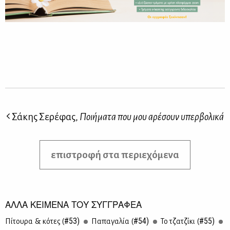
Σάκης Σερέφας,
Ποιήματα που μου αρέσουν υπερβολικά
επιστροφή στα περιεχόμενα
ΑΛΛΑ ΚΕΙΜΕΝΑ ΤΟΥ ΣΥΓΓΡΑΦΕΑ
#53)
#54)
#55)
Πί­του­ρα & κό­τες (
Πα­πα­γα­λία (
Το τζα­τζί­κι (