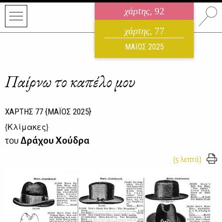
χάρτης
, 92
ηλεκτρονικό περιοδικό
χάρτης
, 77
ΑΥΓΟΥΣΤΟΣ 2026
ΜΑΪΟΣ 2025
Παίρνω το καπέλο μου
ΧΑΡΤΗΣ
77
{ΜΑΪΟΣ 2025}
{
Κλίμακες
}
του
Δράχου Χούδρα
{5 λεπτά}