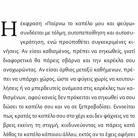
Η
έκ­φρα­ση «Παίρ­νω το κα­πέ­λο μου και φεύ­γω»
συν­δέ­ε­ται με τόλ­μη, αυ­το­πε­ποί­θη­ση και αυ­το­συ­
γκρά­τη­ση, ενώ προ­ϋ­πο­θέ­τει συ­γκε­κρι­μέ­νες κι­
νή­σεις. Αν εί­σαι κα­θι­σμέ­νος, πρέ­πει να ση­κω­θείς, για­τί
δια­φο­ρε­τι­κά θα πά­ρεις σβάρ­να και την κα­ρέ­κλα σου
ανα­χω­ρώ­ντας. Αν εί­σαι όρ­θιος με­τα­ξύ κα­θή­με­νων, πρέ­
πει να υπάρ­χει χώ­ρος, ώστε να φύ­γεις χω­ρίς να κου­του­
λή­σεις ή να μπερ­δευ­τείς ανά­με­σα στις κα­ρέ­κλες των κα­
θι­σμέ­νων, αφού κα­νείς δεν πρό­κει­ται να ση­κω­θεί να σου
δώ­σει το κα­πέ­λο σου και να σε ξε­προ­βο­δί­σει. Εν­νο­εί­ται
πως κρα­τάς το κα­πέ­λο σου στο χέ­ρι και δεν ψά­χνεις να το
βρεις εκεί­νη τη στιγ­μή, κιν­δυ­νεύ­ο­ντας να πά­ρεις κα­τά
λά­θος το κα­πέ­λο κά­ποιου άλ­λου, εκτός αν το έχεις αφή­σει