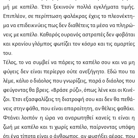
μή με κα­πέ­λο. Έτσι ξε­κι­νούν πολ­λά εγκλή­μα­τα τι­μής.
Επι­πλέ­ον, σε πε­ρί­πτω­ση φα­λά­κρας έχεις το πλε­ο­νέ­κτη­
μα να επι­δει­κνύ­εις πως δεν δια­θέ­τεις τα μέ­σα να πλη­ρώ­
νεις με κα­πέ­λο. Κα­θα­ρός ου­ρα­νός αστρα­πές δεν φο­βά­ται
και κρα­νί­ου γλό­μπος φω­τί­ζει τον κό­σμο και τις αμαρ­τί­ες
του.
Τέ­λος, το να συμ­βεί να πά­ρεις το κα­πέ­λο σου και να μη
φύ­γεις δεν εί­ναι πε­ρί­ερ­γο ού­τε ανε­ξή­γη­το. Εδώ που τα
λέ­με, κά­λιο ο διά­ο­λος που γνω­ρί­ζεις, πα­ρά ο διά­ο­λος που
φεύ­γο­ντας θα βρεις. «Βρά­σε ρύ­ζι», όπως λέ­νε και οι Κι­νέ­
ζοι. Έτσι εξα­σφα­λί­ζεις τη δια­τρο­φή σου και δεν θα πε­θά­
νεις στην ψά­θα, που εί­ναι απα­ραί­τη­τη, αν θέ­λεις ψα­θά­κι.
Φτά­νει λοι­πόν η ώρα να ανα­ρω­τη­θεί κα­νείς τι εί­ναι η
ζωή με κα­πέ­λο και τι χω­ρίς κα­πέ­λο, παίρ­νο­ντας υπό­ψη
ότι ένα τί­πο­τα εί­ναι ο άν­θρω­πος, αν φυ­σή­ξει αέ­ρας, που