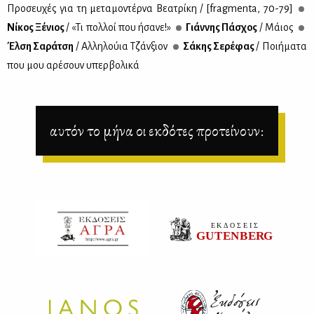
Προ­σευ­χές για τη με­τα­μο­ντέρ­να Βε­α­τρί­κη / [fragmenta, 70-79]
Νί­κος Ξέ­νιος
/ «Τι πολ­λοί που ήσα­νε!»
Γιάν­νης Πά­σχος
/ Μάιος
Έλ­ση Σα­ρά­τση
/ Αλ­λη­λού­ια Τζάν­ξιον
Σά­κης Σε­ρέ­φας
/ Ποι­ή­μα­τα
που μου αρέ­σουν υπερ­βο­λι­κά
αυτόν το μήνα οι εκδότες προτείνουν: