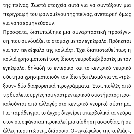
της πεί­νας. Σω­στά στοι­χεία αυ­τά για να συ­ντά­ξουν μια
πε­ρι­γρα­φή του φαι­νο­μέ­νου της πεί­νας, ανε­παρ­κή όμως
για να το ερ­μη­νεύ­σουν.
Πρό­σφα­τα, δια­τυ­πώ­θη­κε μια συ­ναρ­πα­στι­κή προ­σέγ­γι­
ση, που συν­δυά­ζει το στο­μά­χι με τον εγκέ­φα­λο. Πρό­κει­ται
για τον «εγκέ­φα­λο της κοι­λιάς». Έχει δια­πι­στω­θεί πως η
κοι­λιά χρη­σι­μο­ποιεί τους ίδιους νευ­ρο­δια­βι­βα­στές με τον
εγκέ­φα­λο, δη­λα­δή το εντε­ρι­κό και το κε­ντρι­κό νευ­ρι­κό
σύ­στη­μα χρη­σι­μο­ποιούν τον ίδιο εξο­πλι­σμό για να «τρέ­
ξουν» δύο δια­φο­ρε­τι­κά προ­γράμ­μα­τα. Έτσι, πολ­λές από
τις δυ­σλει­τουρ­γί­ες του γα­στρε­ντε­ρι­κού συ­στή­μα­τος προ­
κα­λού­νται από αλ­λα­γές στο κε­ντρι­κό νευ­ρι­κό σύ­στη­μα.
Για πα­ρά­δειγ­μα, το άγ­χος διε­γεί­ρει υπερ­βο­λι­κά τα νεύ­ρα
στον οι­σο­φά­γο και προ­κα­λεί μια αί­σθη­ση ασφυ­ξί­ας, ή σε
άλ­λες πε­ρι­πτώ­σεις, διάρ­ροια. Ο «εγκέ­φα­λος της κοι­λιάς»,