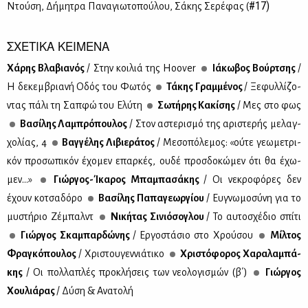
#17)
Ντού­ση, Δή­μη­τρα Πα­να­γιω­το­πού­λου, Σά­κης Σε­ρέ­φας (
ΣΧΕΤΙΚΑ ΚΕΙΜΕΝΑ
Χά­ρης Βλα­βια­νός
/ Στην κοι­λιά της Hoover
Ιά­κω­βος Βούρ­τσης
/
Η δε­κεμ­βρια­νή Οδός του Φω­τός
Τά­κης Γραμ­μέ­νος
/ Ξε­φυλ­λί­ζο­
ντας πά­λι τη Σαπ­φώ του Ελύ­τη
Σω­τή­ρης Κα­κί­σης
/ Μες στο φως
Βα­σί­λης Λα­μπρό­που­λος
/ Στον αστε­ρι­σμό της αρι­στε­ρής με­λαγ­
χο­λί­ας, 4
Βαγ­γέ­λης Λι­βιε­ρά­τος
/ Με­σο­πό­λε­μος: «ού­τε γε­ω­με­τρι­
κόν προ­σω­πι­κόν έχο­μεν επαρ­κές, ου­δέ προσ­δο­κώ­μεν ότι θα έχω­
μεν...»
Γιώρ­γος-Ίκα­ρος Μπα­μπα­σά­κης
/ Οι νε­κρο­φό­ρες δεν
έχουν κο­τσα­δό­ρο
Βα­σί­λης Πα­πα­γε­ωρ­γί­ου
/ Ευ­γνω­μο­σύ­νη για το
μυ­στή­ριο Ζέ­μπαλντ
Νι­κή­τας Σι­νιό­σο­γλου
/ Το αυ­το­σχέ­διο σπί­τι
Γιώρ­γος Σκα­μπαρ­δώ­νης
/ Ερ­γο­στά­σιο στο Χρού­σου
Μίλ­τος
Φρα­γκό­που­λος
/ Χρι­στου­γεν­νιά­τι­κο
Χρι­στό­φο­ρος Χα­ρα­λα­μπά­
κης
/ Οι πολ­λα­πλές προ­κλή­σεις των νε­ο­λο­γι­σμών (β΄)
Γιώρ­γος
Χου­λιά­ρας
/ Δύ­ση & Ανα­το­λή