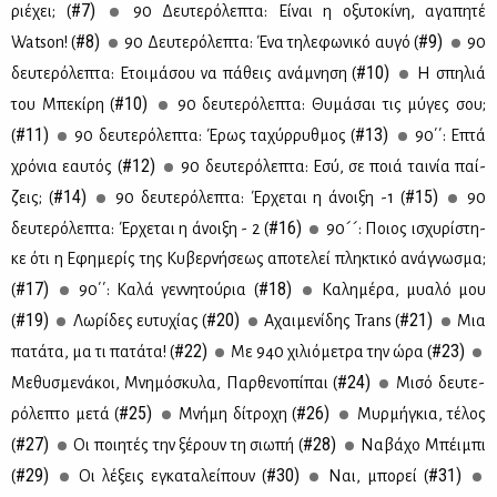
#7)
ριέ­χει; (
90 Δευ­τε­ρό­λε­πτα: Εί­ναι η οξυ­το­κί­νη, αγα­πη­τέ
#8)
#9)
Watson! (
90 Δευ­τε­ρό­λε­πτα: Ένα τη­λε­φω­νι­κό αυ­γό (
90
#10)
δευ­τε­ρό­λε­πτα: Ετοι­μά­σου να πά­θεις ανά­μνη­ση (
Η σπη­λιά
#10)
του Μπε­κί­ρη (
90 δευ­τε­ρό­λε­πτα: Θυ­μά­σαι τις μύ­γες σου;
#11)
#13)
(
90 δευ­τε­ρό­λε­πτα: Έρως τα­χύρ­ρυθ­μος (
90΄΄: Επτά
#12)
χρό­νια εαυ­τός (
90 δευ­τε­ρό­λε­πτα: Εσύ, σε ποιά ται­νία παί­
#14)
#15)
ζεις; (
90 δευ­τε­ρό­λε­πτα: Έρ­χε­ται η άνοι­ξη -1 (
90
#16)
δευ­τε­ρό­λε­πτα: Έρ­χε­ται η άνοι­ξη - 2 (
90´´: Ποιος ισχυ­ρί­στη­
κε ότι η Εφη­με­ρίς της Κυ­βερ­νή­σε­ως απο­τε­λεί πλη­κτι­κό ανά­γνω­σμα;
#17)
#18)
(
90΄΄: Κα­λά γεν­νη­τού­ρια (
Κα­λη­μέ­ρα, μυα­λό μου
#19)
#20)
#21)
(
Λω­ρί­δες ευ­τυ­χί­ας (
Αχαι­με­νί­δης Trans (
Μια
#22)
#23)
πα­τά­τα, μα τι πα­τά­τα! (
Mε 940 χι­λιό­με­τρα την ώρα (
#24)
Με­θυ­σμε­νά­κοι, Μνη­μό­σκυ­λα, Παρ­θε­νο­πί­παι (
Μι­σό δευ­τε­
#25)
#26)
ρό­λε­πτο με­τά (
Mνή­μη δί­τρο­χη (
Μυρ­μή­γκια, τέ­λος
#27)
#28)
(
Οι ποι­η­τές την ξέ­ρουν τη σιω­πή (
Να­βά­χο Μπέι­μπι
#29)
#30)
#31)
(
Οι λέ­ξεις εγκα­τα­λεί­πουν (
Ναι, μπο­ρεί (