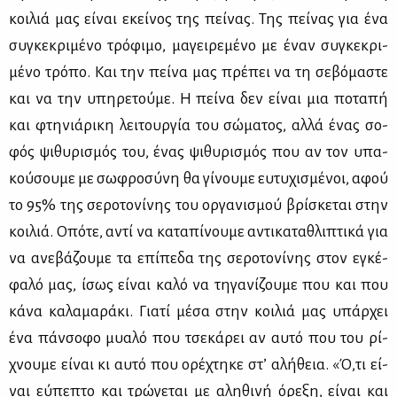
κοι­λιά μας εί­ναι εκεί­νος της πεί­νας. Της πεί­νας για ένα
συ­γκε­κρι­μέ­νο τρό­φι­μο, μα­γει­ρε­μέ­νο με έναν συ­γκε­κρι­
μέ­νο τρό­πο. Και την πεί­να μας πρέ­πει να τη σε­βό­μα­στε
και να την υπη­ρε­τού­με. Η πεί­να δεν εί­ναι μια πο­τα­πή
και φτη­νιά­ρι­κη λει­τουρ­γία του σώ­μα­τος, αλ­λά ένας σο­
φός ψι­θυ­ρι­σμός του, ένας ψι­θυ­ρι­σμός που αν τον υπα­
κού­σου­με με σω­φρο­σύ­νη θα γί­νου­με ευ­τυ­χι­σμέ­νοι, αφού
το 95% της σε­ρο­το­νί­νης του ορ­γα­νι­σμού βρί­σκε­ται στην
κοι­λιά. Οπό­τε, αντί να κα­τα­πί­νου­με αντι­κα­τα­θλι­πτι­κά για
να ανε­βά­ζου­με τα επί­πε­δα της σε­ρο­το­νί­νης στον εγκέ­
φα­λό μας, ίσως εί­ναι κα­λό να τη­γα­νί­ζου­με που και που
κά­να κα­λα­μα­ρά­κι. Για­τί μέ­σα στην κοι­λιά μας υπάρ­χει
ένα πάν­σο­φο μυα­λό που τσε­κά­ρει αν αυ­τό που του ρί­
χνου­με εί­ναι κι αυ­τό που ορέ­χτη­κε στ’ αλή­θεια. «Ό,τι εί­
ναι εύ­πε­πτο και τρώ­γε­ται με αλη­θι­νή όρε­ξη, εί­ναι και