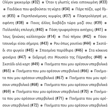
#32)
#33)
Ολί­γον χι­κι­κο­μό­ρι (
Όταν η γλωτ­τίς εί­ναι εστε­νω­μέ­νη (
#34)
Παι­δά­κια που φο­βού­νται τη νύ­χτα (
Πά­ρε πό­ζα, ωρέ Γή­ι­
#35)
#37)
νε (
Πε­ρι­πλα­νό­με­νος νυμ­φί­ος (
Πλη­κτρο­λό­γη­σέ με,
#38)
#39)
αφέ­ντη (
Ποιος άλ­λος δια­βά­ζει τώ­ρα μα­ζί σου; (
#40)
#41)
Πολ­λα­πλές επι­λο­γές (
Πό­ση τρυ­φε­ρό­τη­τα αντέ­χεις; (
#14)
#42)
Ίσως ξε­νώ­νας καλ­λι­τε­χνών (
Πού πή­γαν; (
Πό­σο
#43)
#44)
τσου­νά­μι εί­σαι σή­με­ρα; (
Ρου όπως ρου­τί­να (
Σκο­τά­
#45)
#46)
δι στο ψυ­γείο (
Σπα­σμέ­να πα­ρά­θυ­ρα (
Στα κόκ­κι­να
#47)
#48)
φα­νά­ρια (
Εκ­δρο­μή στο Μου­σείο της Πάρ­νη­θας (
#49)
Σκο­τά­δι αλά καρτ (
Ποι­ή­μα­τα που μου αρέ­σουν υπερ­βο­λι­κά
#65)
#66)
(
Ποι­ή­μα­τα που μου αρέ­σουν υπερ­βο­λι­κά (
Ποι­ή­μα­
#67)
τα που μου αρέ­σουν υπερ­βο­λι­κά (
Ποι­ή­μα­τα που μου αρέ­
#68)
σουν υπερ­βο­λι­κά (
Ποι­ή­μα­τα που μου αρέ­σουν υπερ­βο­λι­κά
#69)
#70)
(
Ποι­ή­μα­τα που μου αρέ­σουν υπερ­βο­λι­κά (
Ποι­ή­μα­
#71)
τα που μου αρέ­σουν υπερ­βο­λι­κά (
Ποι­ή­μα­τα που μου αρέ­
#72)
σουν υπερ­βο­λι­κά (
Ποι­ή­μα­τα που μου αρέ­σουν υπερ­βο­λι­κά