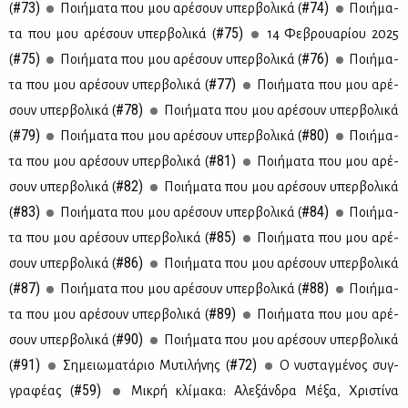
#73)
#74)
(
Ποι­ή­μα­τα που μου αρέ­σουν υπερ­βο­λι­κά (
Ποι­ή­μα­
#75)
τα που μου αρέ­σουν υπερ­βο­λι­κά (
14 Φε­βρουα­ρί­ου 2025
#75)
#76)
(
Ποι­ή­μα­τα που μου αρέ­σουν υπερ­βο­λι­κά (
Ποι­ή­μα­
#77)
τα που μου αρέ­σουν υπερ­βο­λι­κά (
Ποι­ή­μα­τα που μου αρέ­
#78)
σουν υπερ­βο­λι­κά (
Ποι­ή­μα­τα που μου αρέ­σουν υπερ­βο­λι­κά
#79)
#80)
(
Ποι­ή­μα­τα που μου αρέ­σουν υπερ­βο­λι­κά (
Ποι­ή­μα­
#81)
τα που μου αρέ­σουν υπερ­βο­λι­κά (
Ποι­ή­μα­τα που μου αρέ­
#82)
σουν υπερ­βο­λι­κά (
Ποι­ή­μα­τα που μου αρέ­σουν υπερ­βο­λι­κά
#83)
#84)
(
Ποι­ή­μα­τα που μου αρέ­σουν υπερ­βο­λι­κά (
Ποι­ή­μα­
#85)
τα που μου αρέ­σουν υπερ­βο­λι­κά (
Ποι­ή­μα­τα που μου αρέ­
#86)
σουν υπερ­βο­λι­κά (
Ποι­ή­μα­τα που μου αρέ­σουν υπερ­βο­λι­κά
#87)
#88)
(
Ποι­ή­μα­τα που μου αρέ­σουν υπερ­βο­λι­κά (
Ποι­ή­μα­
#89)
τα που μου αρέ­σουν υπερ­βο­λι­κά (
Ποι­ή­μα­τα που μου αρέ­
#90)
σουν υπερ­βο­λι­κά (
Ποι­ή­μα­τα που μου αρέ­σουν υπερ­βο­λι­κά
#91)
#72)
(
Ση­μειω­μα­τά­ριο Μυ­τι­λή­νης (
Ο νυ­σταγ­μέ­νος συγ­
#59)
γρα­φέ­ας (
Μι­κρή κλί­μα­κα: Αλε­ξάν­δρα Μέ­ξα, Χρι­στί­να