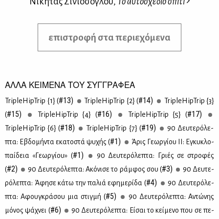
Νικήτας Σινιόσογλου,
Το αυτοσχέδιο σπίτι
επιστροφή στα περιεχόμενα
ΑΛΛΑ ΚΕΙΜΕΝΑ ΤΟΥ ΣΥΓΓΡΑΦΕΑ
#13)
#14)
TripleHipTrip {1} (
TripleHipTrip {2} (
TripleHipTrip {3}
#15)
#16)
#17)
(
TripleHipTrip {4} (
TripleHipTrip {5} (
#18)
#19)
TripleHipTrip {6} (
TripleHipTrip {7} (
90 Δευ­τε­ρό­λε­
#1)
πτα: Εβδο­μή­ντα εκα­το­στά ψυ­χής (
Άρις Γε­ωρ­γί­ου ΙΙ: Εγκυ­κλο­
#1)
παί­δεια «Γε­ωρ­γί­ου» (
90 Δευ­τε­ρό­λε­πτα: Γριές σε στρο­φές
#2)
#3)
(
90 Δευ­τε­ρό­λε­πτα: Ακό­νι­σε το ράμ­φος σου (
90 Δευ­τε­
#4)
ρό­λε­πτα: Άφη­σε κά­τω την πα­λιά εφη­με­ρί­δα (
90 Δευ­τε­ρό­λε­
#5)
πτα: Αφου­γκρά­σου μια στιγ­μή (
90 Δευ­τε­ρό­λε­πτα: Αντώ­νης
#6)
μό­νος ψά­χνει (
90 Δευ­τε­ρό­λε­πτα: Εί­σαι το κεί­με­νο που σε πε­