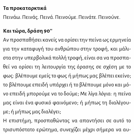
Τα προ­κα­ταρ­κτι­κά
Πει­νάω. Πει­νάς. Πει­νά. Πει­νού­με. Πει­νά­τε. Πει­νού­νε.
Και τώ­ρα, δρά­ση 90′′
Αν προ­σπα­θή­σει κα­νείς να ορί­σει την πεί­να ως ερ­μη­νεία
για την κα­τα­φυ­γή του αν­θρώ­που στην τρο­φή, και μά­λι­
στα στην υπερ­βο­λι­κά πολ­λή τρο­φή, εί­ναι σα να προ­σπα­
θεί να ορί­σει τη λει­τουρ­γία της όρα­σης σε σχέ­ση με το
φως: βλέ­που­με εμείς το φως ή μή­πως μας βλέ­πει εκεί­νο;
το βλέ­που­με επει­δή υπάρ­χει ή το βλέ­που­με μό­νο και μό­
νο επει­δή μπο­ρού­με να το δού­με; Με λί­γα λό­για: η πεί­να
μας εί­ναι ένα φυ­σι­κό φαι­νό­με­νο; ή μή­πως τη δια­λέ­γου­
με; ή μή­πως μας δια­λέ­γει;
Η επι­στή­μη, προ­σπα­θώ­ντας να απα­ντή­σει σε αυ­τό το
τρι­συ­πό­στα­το ερώ­τη­μα, συ­νε­χί­ζει μέ­χρι σή­με­ρα να αυ­