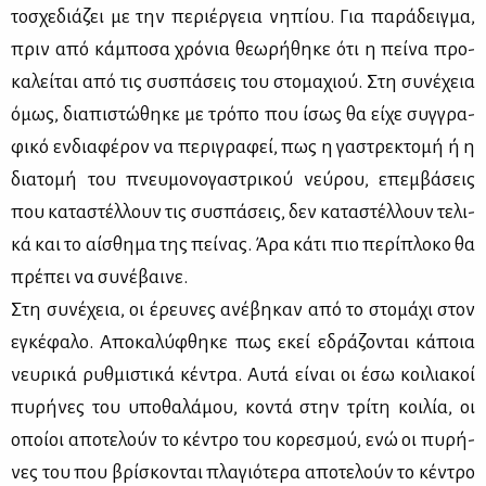
το­σχε­διά­ζει με την πε­ριέρ­γεια νη­πί­ου. Για πα­ρά­δειγ­μα,
πριν από κά­μπο­σα χρό­νια θε­ω­ρή­θη­κε ότι η πεί­να προ­
κα­λεί­ται από τις συ­σπά­σεις του στο­μα­χιού. Στη συ­νέ­χεια
όμως, δια­πι­στώ­θη­κε με τρό­πο που ίσως θα εί­χε συγ­γρα­
φι­κό εν­δια­φέ­ρον να πε­ρι­γρα­φεί, πως η γα­στρε­κτο­μή ή η
δια­το­μή του πνευ­μο­νο­γα­στρι­κού νεύ­ρου, επεμ­βά­σεις
που κα­τα­στέλ­λουν τις συ­σπά­σεις, δεν κα­τα­στέλ­λουν τε­λι­
κά και το αί­σθη­μα της πεί­νας. Άρα κά­τι πιο πε­ρί­πλο­κο θα
πρέ­πει να συ­νέ­βαι­νε.
Στη συ­νέ­χεια, οι έρευ­νες ανέ­βη­καν από το στο­μά­χι στον
εγκέ­φα­λο. Απο­κα­λύ­φθη­κε πως εκεί εδρά­ζο­νται κά­ποια
νευ­ρι­κά ρυθ­μι­στι­κά κέ­ντρα. Αυ­τά εί­ναι οι έσω κοι­λια­κοί
πυ­ρή­νες του υπο­θα­λά­μου, κο­ντά στην τρί­τη κοι­λία, οι
οποί­οι απο­τε­λούν το κέ­ντρο του κο­ρε­σμού, ενώ οι πυ­ρή­
νες του που βρί­σκο­νται πλα­γιό­τε­ρα απο­τε­λούν το κέ­ντρο