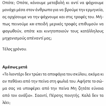
Οπό­τε; Οπό­τε, κά­νου­με με­τα­βο­λή κι αντί να ψά­χνου­με
μο­νά­χα μέ­σα στον άν­θρω­πο για να βρού­με την ερ­μη­νεία,
ας αρ­χί­σου­με να την ψά­χνου­με και στις τρο­φές του. Μή­
πως πει­νού­με
και
επει­δή με­ρι­κές τρο­φές επι­θυ­μούν να
φα­γω­θούν, οπό­τε και κι­νη­το­ποιούν τους κα­τάλ­λη­λους
μη­χα­νι­σμούς απέ­να­ντί μας;
Τέ­λος χρό­νου.
Αμέ­σως με­τά
«Το λιο­ντά­ρι δεν τρώ­ει τα απο­φά­για του σκύ­λου, ακό­μα κι
αν πε­θά­νει από την πεί­να στη φω­λιά του. Αφή­στε το σώ­
μα σας να υπο­φέ­ρει από την πεί­να Μη ζη­τά­τε εύ­νοια
από τον ανά­ξιο». Σα­α­ντί, Πέρ­σης ποι­η­τής. Κα­λά δεν τα
λέ­ει;