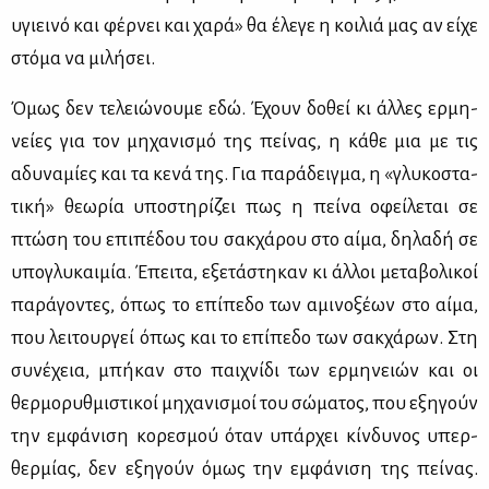
υγιει­νό και φέρ­νει και χα­ρά» θα έλε­γε η κοι­λιά μας αν εί­χε
στό­μα να μι­λή­σει.
Όμως δεν τε­λειώ­νου­με εδώ. Έχουν δο­θεί κι άλ­λες ερ­μη­
νεί­ες για τον μη­χα­νι­σμό της πεί­νας, η κά­θε μια με τις
αδυ­να­μί­ες και τα κε­νά της. Για πα­ρά­δειγ­μα, η «γλυ­κο­στα­
τι­κή» θε­ω­ρία υπο­στη­ρί­ζει πως η πεί­να οφεί­λε­ται σε
πτώ­ση του επι­πέ­δου του σακ­χά­ρου στο αί­μα, δη­λα­δή σε
υπο­γλυ­και­μία. Έπει­τα, εξε­τά­στη­καν κι άλ­λοι με­τα­βο­λι­κοί
πα­ρά­γο­ντες, όπως το επί­πε­δο των αμι­νο­ξέ­ων στο αί­μα,
που λει­τουρ­γεί όπως και το επί­πε­δο των σακ­χά­ρων. Στη
συ­νέ­χεια, μπή­καν στο παι­χνί­δι των ερ­μη­νειών και οι
θερ­μο­ρυθ­μι­στι­κοί μη­χα­νι­σμοί του σώ­μα­τος, που εξη­γούν
την εμ­φά­νι­ση κο­ρε­σμού όταν υπάρ­χει κίν­δυ­νος υπερ­
θερ­μί­ας, δεν εξη­γούν όμως την εμ­φά­νι­ση της πεί­νας.