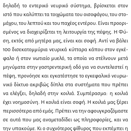
δη­λα­δή το εντε­ρι­κό νευ­ρι­κό σύ­στη­μα, βρί­σκε­ται στον
ιστό που κα­λύ­πτει τα τοι­χώ­μα­τα του οι­σο­φά­γου, του στο­
μά­χου, του λε­πτού και του πα­χέ­ος εντέ­ρου. Εί­ναι προ­ο­ρι­
σμέ­νος να δια­χει­ρί­ζε­ται τη λει­τουρ­γία της πέ­ψης. Η Φύ­
ση, εκτός από μη­τέ­ρα μας, εί­ναι και σο­φή. Αντί να βά­λει
100 δι­σε­κα­τομ­μύ­ρια νευ­ρι­κά κύτ­τα­ρα κά­που στον εγκέ­
φα­λο ή στον νω­τιαίο μυ­ε­λό, τα οποία να στέλ­νουν με­τά
μη­νύ­μα­τα στην γα­στρε­ντε­ρι­κή οδό για να συ­ντε­λε­στεί η
πέ­ψη, προ­νό­η­σε και εγκα­τέ­στη­σε το εγκε­φα­λι­κό νευ­ρω­
νι­κό δί­κτυο ακρι­βώς δί­πλα στα συ­στή­μα­τα που πρέ­πει
να ελέγ­ξει, δη­λα­δή στην κοι­λιά. Συ­μπέ­ρα­σμα: η κοι­λιά
έχει νοη­μο­σύ­νη. Η κοι­λιά εί­ναι σο­φή. Η κοι­λιά μας ξέ­ρει
πε­ρισ­σό­τε­ρα από εμάς. Πρέ­πει να την αφου­γκρα­ζό­μα­στε
σε αυ­τά που μας ανα­με­τα­δί­δει ως πλη­ρο­φο­ρί­ες, και να
την υπα­κού­με. Κι ο συ­χνό­τε­ρος ψί­θυ­ρος που εκ­πέ­μπει η