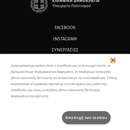
FACEBOOK
INSTAGRAM
ΣΥΝΕΡΓΑΣΊΕΣ
ΔΙΑΦΗΜΙΣΗ
Χρησιμοποιούμε cookies ώστε η τοποθεσία μας να λειτουργεί σωστά, να
ΕΠΙΚΟΙΝΩΝΙΑ
εξατομικεύουμε περιεχόμενο και διαφημίσεις, να παρέχουμε λειτουργίες
μέσων κοινωνικής δικτύωσης και να αναλύουμε την κυκλοφορία μας. Επίσης,
ΣΥΝΤΕΛΕΣΤΕΣ
κοινοποιούμε πληροφορίες σχετικά με την από μέρους σας χρήση της
τοποθεσίας μας στους συνεργάτες μέσων κοινωνικής δικτύωσης,
ΤΑΥΤΟΤΗΤΑ
διαφημίσεων και ανάλυσης.
ΠΡΟΣΩΠΙΚΆ ΔΕΔΟΜΈΝΑ
ΟΡΟΙ ΧΡΗΣΗΣ
Αποδοχή των cookies