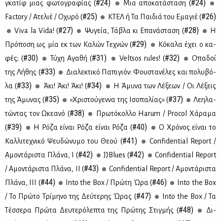
#24)
#24)
γκα­τίφ μιας φω­το­γρα­φί­ας (
Μια απο­κα­τά­στα­ση (
#25)
#26)
Factory / Ατε­λιέ / Οχυ­ρό (
ΚΤΕΛ ή Τα Παι­διά του Εμα­γιέ (
#27)
#28)
Viva la Vida! (
Ψυ­γεία, Τά­βλα κι Επα­νά­στα­ση (
Η
#29)
Πρό­πο­ση ως μία εκ των Κα­λών Τε­χνών (
Κό­κα­λα έχει ο κα­
#30)
#31)
#32)
φές; (
Τύ­χη Αγα­θή (
Veltsos rules! (
Οπα­δοί
#33)
της Λή­θης (
Δια­λε­κτι­κό Πα­πι­γιόν: Φου­στα­νέ­λες και πο­λυ­βό­
#33)
#34)
λα (
Άκι! Άκι! Άκι! (
Η Άμυ­να των Λέ­ξε­ων / Οι Λέ­ξεις
#35)
#37)
της Άμυ­νας (
«Χρι­στού­γεν­να της Ισο­πα­λί­ας» (
Λε­η­λα­
#38)
τώ­ντας τον Ωκε­α­νό (
Πρω­τό­κολ­λο Harum / Procol Χά­ρα­μα
#39)
#40)
(
Η Ρό­ζα εί­ναι Ρό­ζα εί­ναι Ρό­ζα (
Ο Χρό­νος εί­ναι το
#41)
Καλ­λι­τε­χνι­κό Ψευ­δώ­νυ­μο του Θε­ού (
Confidential Report /
#42)
#42)
Αμο­ντά­ρι­στα Πλά­να, Ι (
JJBlues (
Confidential Report
#43)
/ Αμο­ντά­ρι­στα Πλά­να, ΙΙ (
Confidential Report / Αμο­ντά­ρι­στα
#44)
#46)
Πλά­να, ΙΙΙ (
Into the Box / Πρώ­τη Ώρα (
Into the Box
#47)
/ Το Πρώ­το Τρί­μη­νο της Δεύ­τε­ρης Ώρας (
Into the Box / Τα
#48)
Τέσ­σε­ρα Πρώ­τα Δευ­τε­ρό­λε­πτα της Πρώ­της Στιγ­μής (
Δι­