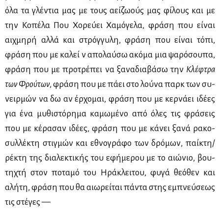
όλα τα γλέ­ντια μας με τους αεί­ζω­ούς μας φί­λους και με
την Κο­πέ­λα Που Χο­ρεύ­ει Χα­μό­γε­λα, φρά­ση που εί­ναι
αιχ­μη­ρή αλ­λά και στρόγ­γυ­λη, φρά­ση που εί­ναι τό­πι,
φρά­ση που με κα­λεί ν᾽ απο­λαύ­σω ακό­μα μια ψα­ρό­σου­πα,
φρά­ση που με προ­τρέ­πει να ξα­να­δια­βά­σω την
Κλέ­φτρα
των
Φρού­των
, φρά­ση που με πά­ει στο λού­να παρκ των συ­
νειρ­μών να δω αν έρ­χο­μαι, φρά­ση που με κερ­νά­ει ιδέ­ες
για ένα μυ­θι­στό­ρη­μα κα­μω­μέ­νο από όλες τις φρά­σεις
που με κέ­ρα­σαν ιδέ­ες, φρά­ση που με κά­νει ξα­νά ρα­κο­
συλ­λέ­κτη στιγ­μών και εθνο­γρά­φο των δρό­μων, παί­κτη/
ρέ­κτη της δια­λε­κτι­κής του εφή­με­ρου με το αιώ­νιο, βου­
τη­χτή στον πο­τα­μό του Ηρά­κλει­του, φυ­γά θε­ό­θεν και
αλή­τη, φρά­ση που θα αιω­ρεί­ται πά­ντα στης εμπνεύ­σε­ως
τις στέ­γες —