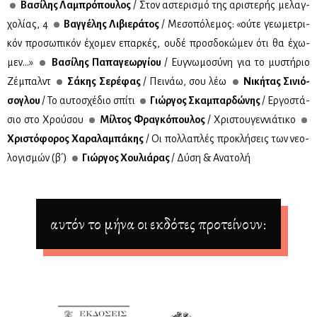
Βα­σί­λης Λα­μπρό­που­λος
/ Στον αστε­ρι­σμό της αρι­στε­ρής με­λαγ­
χο­λί­ας, 4
Βαγ­γέ­λης Λι­βιε­ρά­τος
/ Με­σο­πό­λε­μος: «ού­τε γε­ω­με­τρι­
κόν προ­σω­πι­κόν έχο­μεν επαρ­κές, ου­δέ προσ­δο­κώ­μεν ότι θα έχω­
μεν...»
Βα­σί­λης Πα­πα­γε­ωρ­γί­ου
/ Ευ­γνω­μο­σύ­νη για το μυ­στή­ριο
Ζέ­μπαλντ
Σά­κης Σε­ρέ­φας
/ Πει­νάω, σου λέω
Νι­κή­τας Σι­νιό­
σο­γλου
/ Το αυ­το­σχέ­διο σπί­τι
Γιώρ­γος Σκα­μπαρ­δώ­νης
/ Ερ­γο­στά­
σιο στο Χρού­σου
Μίλ­τος Φρα­γκό­που­λος
/ Χρι­στου­γεν­νιά­τι­κο
Χρι­στό­φο­ρος Χα­ρα­λα­μπά­κης
/ Οι πολ­λα­πλές προ­κλή­σεις των νε­ο­
λο­γι­σμών (β΄)
Γιώρ­γος Χου­λιά­ρας
/ Δύ­ση & Ανα­το­λή
αυτόν το μήνα οι εκδότες προτείνουν: