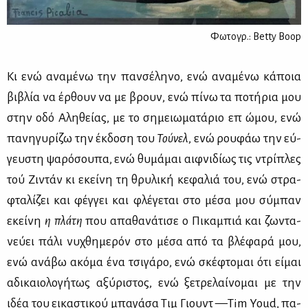
Φωτογρ.: Betty Boop
Κι ενώ ανα­μέ­νω την παν­σέ­λη­νο, ενώ ανα­μέ­νω κά­ποια
βι­βλία να έρ­θουν να με βρουν, ενώ πί­νω τα πο­τή­ρια μου
στην οδό Αλη­θεί­ας, με το ση­μειω­μα­τά­ριο επ᾽ ώμου, ενώ
πα­νη­γυ­ρί­ζω την έκ­δο­ση του
Τού­νελ
, ενώ ρου­φάω την εύ­
γευ­στη ψα­ρό­σου­πα, ενώ θυ­μά­μαι αιφ­νι­δί­ως τις ντρί­πλες
τού Ζι­ντάν κι εκεί­νη τη θρυ­λι­κή κε­φα­λιά του, ενώ στρα­
φτα­λί­ζει και φέγ­γει και φλέ­γε­ται στο μέ­σα μου σύ­μπαν
εκεί­νη
η
π
λά­τη
που απα­θα­νά­τι­σε ο Πι­κα­μπιά και ζω­ντα­
νεύ­ει πά­λι νυ­χθη­με­ρόν στο μέ­σα από τα βλέ­φα­ρά μου,
ενώ ανά­βω ακό­μα ένα τσι­γά­ρο, ενώ σκέ­φτο­μαι ότι εί­μαι
αδι­καιο­λο­γή­τως αξύ­ρι­στος, ενώ ξε­τρε­λαί­νο­μαι με την
ιδέα του ει­κα­στι­κού μπα­γά­σα Τιμ Γιουντ —Tim Youd, πα­