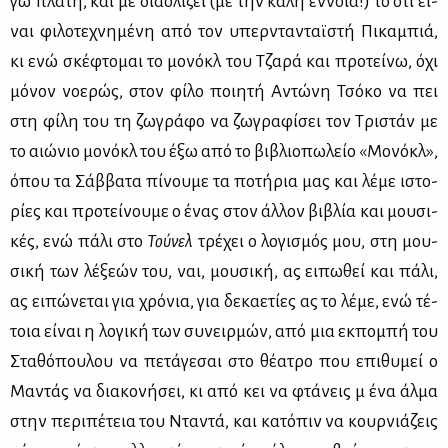
γω πλά­τη, και με δια­ο­λί­ζει (με την κα­λή έν­νοια!) το ότι εί­
ναι φι­λο­τε­χνη­μέ­νη από τον υπερ­ντα­νταϊ­στή Πι­κα­μπιά,
κι ενώ σκέ­φτο­μαι το μο­νόκλ του Τζα­ρά και προ­τεί­νω, όχι
μό­νον νο­ε­ρώς, στον φί­λο ποι­η­τή Αντώ­νη Τσό­κο να πει
στη φί­λη του τη ζω­γρά­φο να ζω­γρα­φί­σει τον Τρι­στάν με
το αιώ­νιο μο­νόκλ του έξω από το βι­βλιο­πω­λείο «Μο­νόκλ»,
όπου τα Σάβ­βα­τα πί­νου­με τα πο­τή­ρια μας και λέ­με ιστο­
ρί­ες και προ­τεί­νου­με ο ένας στον άλ­λον βι­βλία και μου­σι­
κές, ενώ πά­λι στο
Τού­νελ
τρέ­χει ο λο­γι­σμός μου, στη μου­
σι­κή των λέ­ξε­ών του, ναι, μου­σι­κή, ας ει­πω­θεί και πά­λι,
ας ει­πώ­νε­ται για χρό­νια, για δε­κα­ε­τί­ες ας το λέ­με, ενώ τέ­
τοια εί­ναι η λο­γι­κή των συ­νειρ­μών, από μια εκ­πο­μπή του
Στα­θό­που­λου να πε­τά­γε­σαι στο θέ­α­τρο που επι­θυ­μεί ο
Μα­ντάς να δια­κο­νή­σει, κι από κει να φτά­νεις μ᾽ ένα άλ­μα
στην πε­ρι­πέ­τεια του Ντα­ντά, και κα­τό­πιν να κουρ­νιά­ζεις