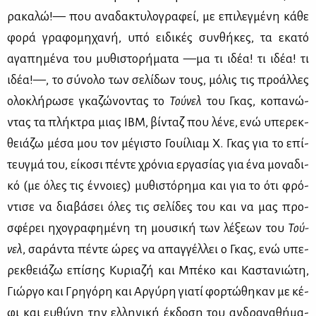
ρα­κα­λώ!— που ανα­δα­κτυ­λο­γρα­φεί, με επι­λεγ­μέ­νη κά­θε
φο­ρά γρα­φο­μη­χα­νή, υπό ει­δι­κές συν­θή­κες, τα εκα­τό
αγα­πη­μέ­να του μυ­θι­στο­ρή­μα­τα —μα τι ιδέα! τι ιδέα! τι
ιδέα!—, το σύ­νο­λο των σε­λί­δων τους, μό­λις τις προ­άλ­λες
ολο­κλή­ρω­σε γκα­ζώ­νο­ντας το
Τού­νελ
του Γκας, κο­πα­νώ­
ντας τα πλή­κτρα μιας IBM, βί­νταζ που λέ­νε, ενώ υπε­ρεκ­
θειά­ζω μέ­σα μου τον μέ­γι­στο Γουί­λιαμ Χ. Γκας για το επί­
τευγ­μά του, εί­κο­σι πέ­ντε χρό­νια ερ­γα­σί­ας για ένα μο­να­δι­
κό (με όλες τις έν­νοιες) μυ­θι­στό­ρη­μα και για το ότι φρό­
ντι­σε να δια­βά­σει όλες τις σε­λί­δες του και να μας προ­
σφέ­ρει ηχο­γρα­φη­μέ­νη τη μου­σι­κή των λέ­ξε­ων του
Τού­
νελ
, σα­ρά­ντα πέ­ντε ώρες να απαγ­γέλ­λει ο Γκας, ενώ υπε­
ρεκ­θειά­ζω επί­σης Κυ­ρια­ζή και Μπέ­κο και Κα­στα­νιώ­τη,
Γιώρ­γο και Γρη­γό­ρη και Αρ­γύ­ρη για­τί φορ­τώ­θη­καν με κέ­
φι και ευ­θύ­νη την ελ­λη­νι­κή έκ­δο­ση του αν­δρα­γα­θή­μα­