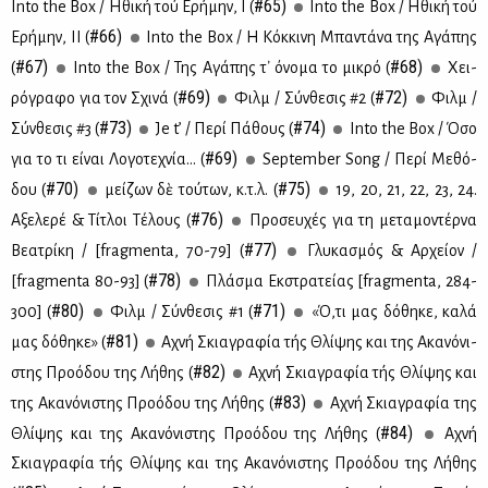
#65)
Into the Box / Ηθι­κή τού Ερή­μην, Ι (
Into the Box / Ηθι­κή τού
#66)
Ερή­μην, ΙΙ (
Into the Box / Η Κόκ­κι­νη Μπα­ντά­να της Αγά­πης
#67)
#68)
(
Into the Box / Της Αγά­πης τ᾽ όνο­μα το μι­κρό (
Χει­
#69)
#72)
ρό­γρα­φο για τον Σχι­νά (
Φιλμ / Σύν­θε­σις #2 (
Φιλμ /
#73)
#74)
Σύν­θε­σις #3 (
Je t’ / Πε­ρί Πά­θους (
Into the Box / Όσο
#69)
για το τι εί­ναι Λο­γο­τε­χνία... (
September Song / Πε­ρί Με­θό­
#70)
#75)
δου (
μεί­ζων δὲ τού­των, κ.τ.λ. (
19, 20, 21, 22, 23, 24.
#76)
Αξε­λε­ρέ & Τί­τλοι Τέ­λους (
Προ­σευ­χές για τη με­τα­μο­ντέρ­να
#77)
Βε­α­τρί­κη / [fragmenta, 70-79] (
Γλυ­κα­σμός & Αρ­χεί­ον /
#78)
[fragmenta 80-93] (
Πλά­σμα Εκ­στρα­τεί­ας [fragmenta, 284-
#80)
#71)
300] (
Φιλμ / Σύν­θε­σις #1 (
«Ό,τι μας δό­θη­κε, κα­λά
#81)
μας δό­θη­κε» (
Αχνή Σκια­γρα­φία τής Θλί­ψης και της Ακα­νό­νι­
#82)
στης Προ­ό­δου της Λή­θης (
Αχνή Σκια­γρα­φία τής Θλί­ψης και
#83)
της Ακα­νό­νι­στης Προ­ό­δου της Λή­θης (
Αχνή Σκια­γρα­φία της
#84)
Θλί­ψης και της Ακα­νό­νι­στης Προ­ό­δου της Λή­θης (
Αχνή
Σκια­γρα­φία τής Θλί­ψης και της Ακα­νό­νι­στης Προ­ό­δου της Λή­θης