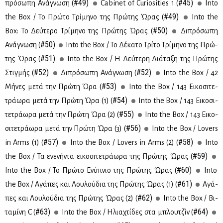
#49)
#45)
πρό­σω­πη Ανά­γνω­ση (
Cabinet of Curiosities 1 (
Into
#49)
the Box / Το Πρώ­το Τρί­μη­νο της Πρώ­της Ώρας (
Into the
#50)
Box: Το Δεύ­τε­ρο Τρί­μη­νο της Πρώ­της Ώρας (
Δι­πρό­σω­πη
#50)
Ανά­γνω­ση (
Into the Box / Το Δέ­κα­το Τρί­το Τρί­μη­νο της Πρώ­
#51)
της Ώρας (
Into the Box / Η Δεύ­τε­ρη Διά­τα­ξη της Πρώ­της
#52)
#52)
Στιγ­μής (
Δι­πρό­σω­πη Ανά­γνω­ση (
Into the Box / 42
#53)
Μή­νες με­τά την Πρώ­τη Ώρα (
Into the Box / 143 Ει­κο­σι­τε­
#54)
τρά­ω­ρα με­τά την Πρώ­τη Ώρα (1) (
Into the Box / 143 Ει­κο­σι­
#55)
τε­τρά­ω­ρα με­τά την Πρώ­τη Ώρα (2) (
Into the Box / 143 Ει­κο­
#56)
σι­τε­τρά­ω­ρα με­τά την Πρώ­τη Ώρα (3) (
Into the Box / Lovers
#57)
#58)
in Arms (1) (
Into the Box / Lovers in Arms (2) (
Into
#59)
the Box / Τα ενε­νή­ντα ει­κο­σι­τε­τρά­ω­ρα της Πρώ­της Ώρας (
#60)
Into the Box / Το Πρώ­το Ενύ­πνιο της Πρώ­της Ώρας (
Into
#61)
the Box / Αγά­πες και Λου­λού­δια της Πρώ­της Ώρας (1) (
Αγά­
#62)
πες και Λου­λού­δια της Πρώ­της Ώρας (2) (
Into the Box / Βι­
#63)
#64)
τα­μί­νη C (
Into the Box / Ηλια­χτί­δες στα μπλου­τζίν (