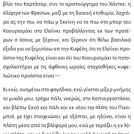
βλία του Κορ­τά­σαρ, συν το αρι­στούρ­γη­μα του Χά­ντ­κε, η
Κλέ­φτρα
των
Φρού­των
, μα­ζί με τη δια­καή επι­θυ­μία, λα­χτά­
ρα ας την πω, να πάω μ᾽ Εκεί­νη να τα πιω στο μπαρ του
Κα­ου­ρι­σμά­κι στο Ελ­σίν­κι προ­βάλ­λο­ντας εκ των προ­τέ­
ρων σ᾽ όσους με ξέ­ρουν, και ξέ­ρουν ότι θέ­λω βα­σι­λι­κά
έξο­δα για να ξε­μυ­τί­σω απ᾽ την Κυ­ψέ­λη, ότι το Ελ­σίν­κι προ­
ά­στιο της Κυ­ψέ­λης εί­ναι και ότι του Κα­ου­ρι­σμά­κι το πο­το­
σχο­λα­στή­ριο με τις άφθο­νες ωραί­ες στα­χτο­θή­κες κυ­ψε­
λιώ­τι­κο προ­ά­στιο εί­ναι —
Κι ενώ, ανα­μέ­νω στο φα­γά­δι­κο, ενώ γί­νε­ται μί­ξερ μνή­μης
το μυα­λό μου, τρέ­χω πά­λι, νο­ε­ρώς, στο Κα­πνερ­γο­στά­σιο,
και βλέ­πω ξα­νά και πά­λι και εκ νέ­ου
την
π
λά­τη
του Πι­κα­
μπιά, με έχει στοι­χειώ­σει, με εξά­πτει, με ηδύ­νει, εί­ναι η
πλά­τη μέ­σα από τα βλέ­φα­ρά μου, ενώ με τα­ρά­ζει η εν λό­