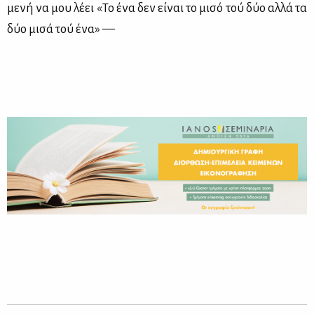
με­νή να μου λέ­ει «Το ένα δεν εί­ναι το μι­σό τού δύο αλ­λά τα
δύο μι­σά τού ένα» —