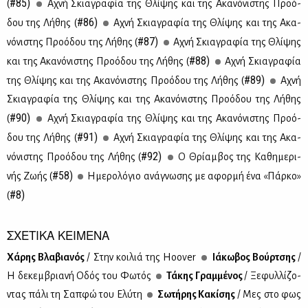
#85)
(
Αχνή Σκια­γρα­φία της Θλί­ψης και της Ακα­νό­νι­στης Προ­ό­
#86)
δου της Λή­θης (
Αχνή Σκια­γρα­φία της Θλί­ψης και της Ακα­
#87)
νό­νι­στης Προ­ό­δου της Λή­θης (
Αχνή Σκια­γρα­φία της Θλί­ψης
#88)
και της Ακα­νό­νι­στης Προ­ό­δου της Λή­θης (
Αχνή Σκια­γρα­φία
#89)
της Θλί­ψης και της Ακα­νό­νι­στης Προ­ό­δου της Λή­θης (
Αχνή
Σκια­γρα­φία της Θλί­ψης και της Ακα­νό­νι­στης Προ­ό­δου της Λή­θης
#90)
(
Αχνή Σκια­γρα­φία της Θλί­ψης και της Ακα­νό­νι­στης Προ­ό­
#91)
δου της Λή­θης (
Αχνή Σκια­γρα­φία της Θλί­ψης και της Ακα­
#92)
νό­νι­στης Προ­ό­δου της Λή­θης (
Ο Θρί­αμ­βος της Κα­θη­με­ρι­
#58)
νής Ζω­ής (
Ημε­ρο­λό­γιο ανά­γνω­σης με αφορ­μή ένα «Πάρ­κο»
#8)
(
ΣΧΕΤΙΚΑ ΚΕΙΜΕΝΑ
Χά­ρης Βλα­βια­νός
/ Στην κοι­λιά της Hoover
Ιά­κω­βος Βούρ­τσης
/
Η δε­κεμ­βρια­νή Οδός του Φω­τός
Τά­κης Γραμ­μέ­νος
/ Ξε­φυλ­λί­ζο­
ντας πά­λι τη Σαπ­φώ του Ελύ­τη
Σω­τή­ρης Κα­κί­σης
/ Μες στο φως