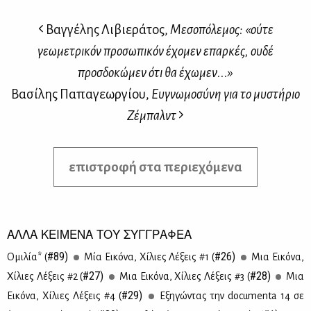
Βαγγέλης Λιβιεράτος,
Μεσοπόλεμος: «ούτε
γεωμετρικόν προσωπικόν έχομεν επαρκές, ουδέ
προσδοκώμεν ότι θα έχωμεν...»
Βασίλης Παπαγεωργίου,
Ευγνωμοσύνη για το μυστήριο
Ζέμπαλντ
επιστροφή στα περιεχόμενα
ΑΛΛΑ ΚΕΙΜΕΝΑ ΤΟΥ ΣΥΓΓΡΑΦΕΑ
#89)
#26)
Ομι­λία* (
Μία Ει­κό­να, Χί­λιες Λέ­ξεις #1 (
Μια Ει­κό­να,
#27)
#28)
Χί­λιες Λέ­ξεις #2 (
Μια Ει­κό­να, Χί­λιες Λέ­ξεις #3 (
Μια
#29)
Ει­κό­να, Χί­λιες Λέ­ξεις #4 (
Εξη­γώ­ντας την documenta 14 σε