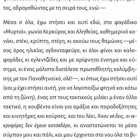
τος, αδρα­γα­θώ­ντας με τη σει­ρά τους, ενώ —
Μέ­σα σ᾽ όλα, έχω στή­σει και αυ­τί εδώ, στο φα­γά­δι­κο
«Μυρ­τιά», γω­νία Κερ­κύ­ρας και Αλη­θεί­ας, κα­θη­με­ρι­νό κο­
νά­κι, στέ­κι, κρύ­πτη, στέ­γη, κι ακούω τους θα­μώ­νες —μέ­
σος όρος ηλι­κί­ας ογδο­ντα­φεύ­γα, κι όλοι φί­νοι και κα­λο­
φα­γά­δες κι εγλεν­τζέ­δες και με αρίφ­νη­τα έν­ση­μα και εύ­
ση­μα, κι ένας μά­λι­στα δια­τέ­λε­σε πρω­τα­θλη­τής κο­λύμ­βη­
σης με τον Πα­να­θη­ναϊ­κό, ολέ!—, κι όπως έχω στή­σει αυ­τί
(και μ᾽ έχει στή­σει αυ­τή, για να λο­γο­παί­ξω φτη­νά και κά­τω
από τη ζώ­νη), ένας απ᾽ τους τα­κτι­κούς μι­λά­ει μ᾽ έναν άλ­λο
τα­κτι­κό, η κου­βέ­ντα εί­ναι για αμά­ξια και πα­ρα­δο­ξό­τη­τες
και κι­νη­τή­ρες και κούρ­σες, και του λέ­ει,
Άκου
να
δεις
,
οι
νε­
κρο­φό­ρες
δεν
έχουν
κο­τσα­δό­ρο
, κι ανα­στα­τώ­νε­ται το μέ­σα
σύ­μπαν μου και πά­λι, και μου έρ­χο­νται στο νου όλα τα βι­