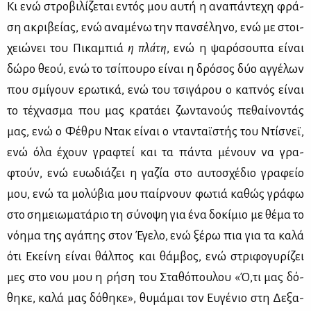
Κι ενώ στρο­βι­λί­ζε­ται εντός μου αυ­τή η ανα­πά­ντε­χη φρά­
ση ακρι­βεί­ας, ενώ ανα­μέ­νω την παν­σέ­λη­νο, ενώ με στοι­
χειώ­νει του Πι­κα­μπιά
η
π
λά­τη
, ενώ η ψα­ρό­σου­πα εί­ναι
δώ­ρο θε­ού, ενώ το τσί­που­ρο εί­ναι η δρό­σος δύο αγ­γέ­λων
που σμί­γουν ερω­τι­κά, ενώ του τσι­γά­ρου ο κα­πνός εί­ναι
το τέ­χνα­σμα που μας κρα­τά­ει ζω­ντα­νούς πε­θαί­νο­ντάς
μας, ενώ ο Φέ­θρυ Ντακ εί­ναι ο ντα­νταϊ­στής του Ντίσ­νεϊ,
ενώ όλα έχουν γρα­φτεί και τα πά­ντα μέ­νουν να γρα­
φτούν, ενώ ευω­διά­ζει η γα­ζία στο αυ­το­σχέ­διο γρα­φείο
μου, ενώ τα μο­λύ­βια μου παίρ­νουν φω­τιά κα­θώς γρά­φω
στο ση­μειω­μα­τά­ριο τη σύ­νο­ψη για ένα δο­κί­μιο με θέ­μα το
νό­η­μα της αγά­πης στον Έγε­λο, ενώ ξέ­ρω πια για τα κα­λά
ότι Εκεί­νη εί­ναι θάλ­πος και θάμ­βος, ενώ στρι­φο­γυ­ρί­ζει
μες στο νου μου η ρή­ση του Στα­θό­που­λου «Ό,τι μας δό­
θη­κε, κα­λά μας δό­θη­κε», θυ­μά­μαι τον Ευ­γέ­νιο στη Δε­ξα­