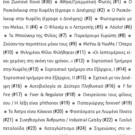
#30)
#1)
ένα Ζω­ντα­νό Κοι­νό (
Αθή­να/Γραμ­μα­τι­κή Φω­τός (
Ο
#2)
Ρα­σκόν­λι­κοφ στην Κυ­ψέ­λη (έγρα­ψε ο Δε­νέ­γρης) (
Ο Ρα­σκόν­
#3)
λι­κοφ στην Κυ­ψέ­λη (έγρα­ψε ο Δε­νέ­γρης) (
Φω­το­γρα­φία με
#4)
#5)
#6)
τον Mekas, ΙΙ (
Ο Φλα­νέρ κι ο Λετ­τρι­στής (
Λά­σλο! (
#7)
#8)
Τα Μπούν­κερ της Φι­λί­ας (
Παρ­κά­ρου­με Ευ­ρώ­πη (
#9)
Ζού­σαν την πε­ρι­πέ­τεια μό­νοι τους (
MeYou & YouΜe / Όπε­ρα
#10)
#11)
(
Φι­λη­μέ­νοι Φί­λοι Φι­λή­θη­καν (
«Οι λε­πτο­μέ­ρειες εί­
#12)
ναι χα­μέ­νες στη σκό­νη του χρό­νου…» (
Εορ­τα­στι­κό Τρι­ή­με­ρο
#13)
#14)
στην Κυ­ψέ­λη (
Εορ­τα­στι­κό τρι­ή­με­ρο στα Εξάρ­χεια, Ι (
#15)
Ἑορ­τα­στι­κό τρι­ή­με­ρο στα Εξάρ­χεια, ΙΙ (
Σχε­τι­κά με τον Δε­νέ­
#16)
#16)
γρη (
Αυ­το­βιο­λο­γία σε Δεύ­τε­ρο Πλη­θυ­ντι­κό (
F for
#17)
#18)
Fire (
Fixer & Regulator (
Ονει­ρεύ­ε­σαι τους φί­λους
#19)
#19)
σου / Η λέ­ξη εί­ναι phthonos (
Πα­πα­γιώρ­γης forever! (
#20)
Τα Άστρα εί­ναι Κόκ­κι­να (
Φα­ντά­σμα­τα με Λιω­μέ­να Γό­να­τα
#21)
#22)
(
Συ­νη­θι­σμέ­νοι Άν­θρω­ποι / Industrial Gatsby (
Γυα­λιά
#23)
#24)
πε­τα­λού­δα (
Κα­τα­γλώτ­τι­σμα (
Ση­μειώ­σεις στο νε­