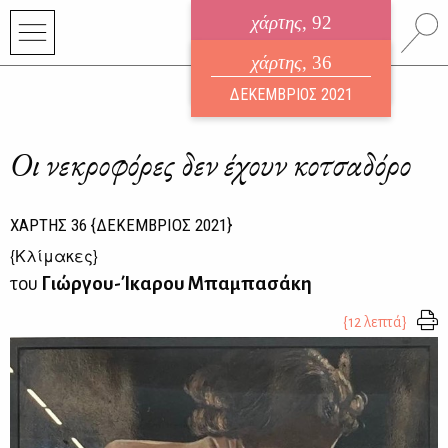
χάρτης
, 92
ηλεκτρονικό περιοδικό
χάρτης
, 36
ΑΥΓΟΥΣΤΟΣ 2026
ΔΕΚΕΜΒΡΙΟΣ 2021
Οι νεκροφόρες δεν έχουν κοτσαδόρο
ΧΑΡΤΗΣ
36
{ΔΕΚΕΜΒΡΙΟΣ 2021}
{
Κλίμακες
}
του
Γιώργου-Ίκαρου Μπαμπασάκη
{12 λεπτά}