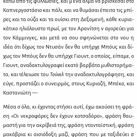
κά­τω από τις φυλ­λω­σιές, και μ᾽ ένα άλ­μα να βρί­σκε­σαι στο
Κα­πνερ­γο­στά­σιο και πά­λι, και να θυ­μά­σαι έπει­τα τις μπί­
ρες και τα ού­ζα και τα ουί­σκι στη Δε­ξα­με­νή, κά­θε κυ­ρια­
κά­τι­κο ηλιό­λου­στο πρωί, με τον Αρα­νί­τση ν᾽ αγο­ρεύ­ει για
τον Κάμ­μινγκς, και με­τά να σου σφη­νώ­νε­ται στο νου η
ιδέα ότι δί­χως τον Ντυ­σάν δεν θα υπήρ­χε Μπό­υς και δί­
χως τον Μπό­υς δεν θα υπήρ­χε Γιουντ, ο οποί­ος, εί­πα­με, ο
Γιουντ, ανα­δα­κτυ­λο­γρα­φεί εκα­τό βαρ­βά­τα μυ­θι­στο­ρή­μα­
τα, και τέ­λειω­σε του
Τού­νελ
την ανα­δα­κτυ­λο­γρά­φη­ση, και
εύ­γε, προ­στά­ζει ο συ­νειρ­μός, στους Κυ­ρια­ζή, Μπέ­κο, και
Κα­στα­νιώ­τη —
Μέ­σα σ᾽ όλα, κι έχο­ντας στή­σει αυ­τί, έχω ακού­σει τη φρά­
ση «Οι νε­κρο­φό­ρες δεν έχουν κο­τσα­δό­ρο», φρά­ση θαυ­
μα­στή για την ακρί­βειά της, φρά­ση ντα­νταϊ­στι­κή, φρά­ση
μα­κά­βρια κι αι­σιό­δο­ξη μα­ζί, φρά­ση που με τα­ξι­δεύ­ει σ᾽