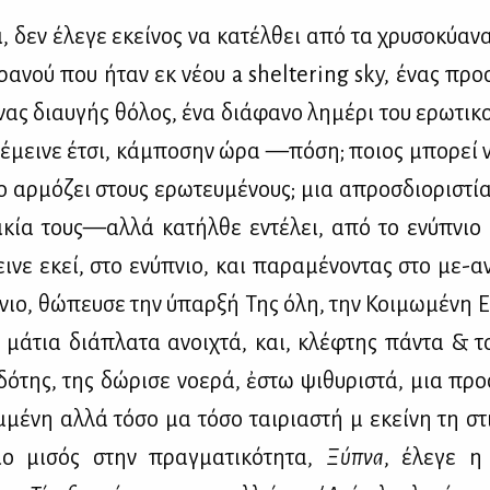
ι, δεν έλε­γε εκεί­νος να κα­τέλ­θει από τα χρυ­σο­κύ­α­
­ρα­νού που ήταν εκ νέ­ου a sheltering sky, ένας προ­στ
νας διαυ­γής θό­λος, ένα διά­φα­νο λη­μέ­ρι του ερω­τι­
κι έμει­νε έτσι, κά­μπο­σην ώρα —πό­ση; ποιος μπο­ρεί 
ο αρ­μό­ζει στους ερω­τευ­μέ­νους; μια απροσ­διο­ρι­στί
ι­κία τους—αλ­λά κα­τήλ­θε εντέ­λει, από το ενύ­πνιο
ει­νε εκεί, στο ενύ­πνιο, και πα­ρα­μέ­νο­ντας στο με-α
πνιο, θώ­πευ­σε την ύπαρ­ξή Της όλη, την Κοι­μω­μέ­νη Ε
 μά­τια διά­πλα­τα ανοι­χτά, και, κλέ­φτης πά­ντα & 
δό­της, της δώ­ρι­σε νο­ε­ρά, ἐστω ψι­θυ­ρι­στά, μια προ
μέ­νη αλ­λά τό­σο μα τό­σο ται­ρια­στή μ᾽ εκεί­νη τη στ
ο μι­σός στην πραγ­μα­τι­κό­τη­τα,
Ξύ­πνα
, έλε­γε η 