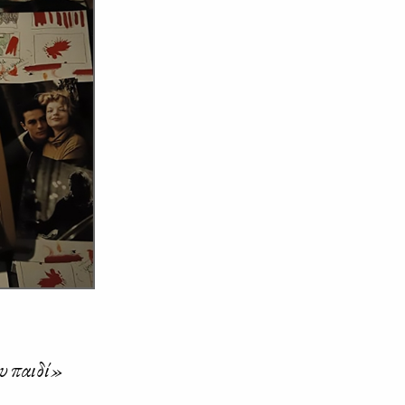
ου παι­δί»