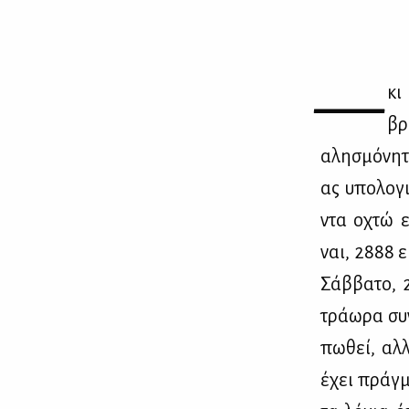
—
κι
βρ
αλη­σμό­νη­
ας υπο­λο­γ
ντα οχτώ ε
ναι, 2888 ει
Σάβ­βα­το, 
τρά­ω­ρα συ
πω­θεί, αλ­
έχει πράγ­μ