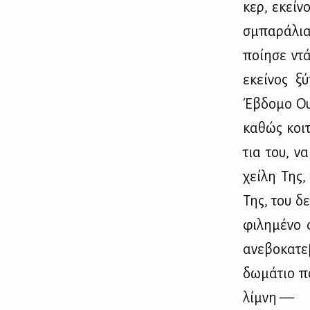
κερ, εκεί­ν
σμπα­ρά­λια
ποί­η­σε ντ
εκεί­νος ξύ
Έβδο­μο Ου­ρ
κα­θώς κοι­
τια του, να
χεί­λη Της,
Της, του δε
φι­λη­μέ­νο
ανε­βο­κα­τ
δω­μά­τιο πο
λί­μνη —