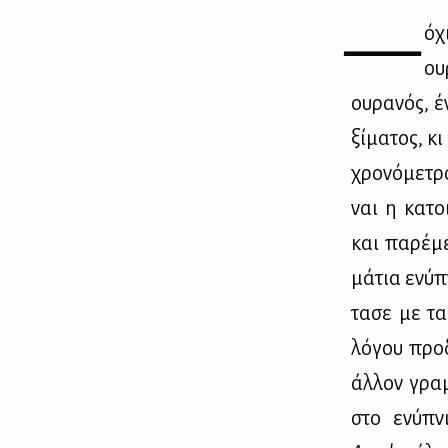
—
όχ
ου
ου­ρα­νός, έ
ξί­μα­τος, 
χρο­νό­με­τρ
ναι η κα­το
και πα­ρέ­μ
μά­τια ενύ­
τα­σε με τα
λό­γου προ­
άλ­λον γραμ­
στο ενύ­πνι