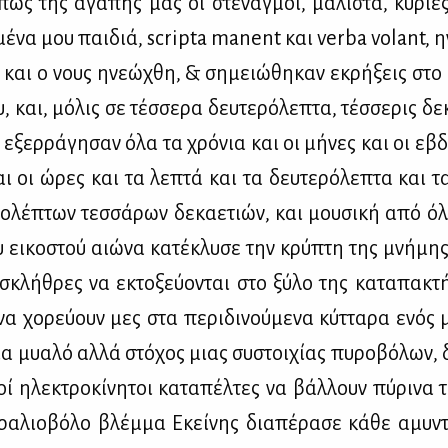
πως της αγά­πης μας οι στε­ναγ­μοί, μά­λι­στα, κυ­ρί­ες
μέ­να μου παι­διά, scripta manent και verba volant, η
ί, και ο νους ηνε­ώ­χθη, & ση­μειώ­θη­καν εκρή­ξεις στο
υ, και, μό­λις σε τέσ­σε­ρα δευ­τε­ρό­λε­πτα, τέσ­σε­ρις δε­κ
 εξερ­ρά­γη­σαν όλα τα χρό­νια και οι μή­νες και οι εβδ
αι οι ώρες και τα λε­πτά και τα δευ­τε­ρό­λε­πτα και τ
ρο­λέ­πτων τεσ­σά­ρων δε­κα­ε­τιών, και μου­σι­κή από όλ
υ ει­κο­στού αιώ­να κα­τέ­κλυ­σε την κρύ­πτη της μνή­μη
σκλή­θρες να εκτο­ξεύ­ο­νται στο ξύ­λο της κα­τα­πα­κτ
 να χο­ρεύ­ουν μες στα πε­ρι­δι­νού­με­να κύτ­τα­ρα ενός
 μυα­λό αλ­λά στό­χος μιας συ­στοι­χί­ας πυ­ρο­βό­λων, 
οί ηλε­κτρο­κί­νη­τοι κα­τα­πέλ­τες να βάλ­λουν πύ­ρι­να
ρα­λιο­βό­λο βλέμ­μα Εκεί­νης δια­πέ­ρα­σε κά­θε αμυ­ν