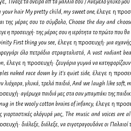
­γε,
Τί­να­ξε τα όνει­ρα απ᾽ τα μαλ­λιά σου / Ανέ­με­λο γλυ­κό μου
m
your
hair
My
pretty
child
,
my
sweet
one
,
έλε­γε η προ­
και της μέ­ρας σου το σύμ­βο­λο,
Choose
the
day
and
choos
ε­γε η προ­σευ­χή
·
της μέ­ρας σου η ιε­ρό­τη­τα το πρώ­το που θα 
vinity
First
thing
you
see
, έλε­γε η προ­σευ­χή·
μια αχα­νής 
εγ­γά­ρι όλο πε­τρά­δια στρα­φτα­λι­στά,
A
vast
radiant
be
on
, έλε­γε η προ­σευ­χή·
ζευ­γά­ρια γυ­μνά να κα­τη­φο­ρί­ζουν
ples
naked
race
down
by
it
'
s
quiet
side
,
έλε­γε η προ­σε
ν λιό­χα­ρα, γλυ­κά, τρε­λά παι­διά,
And
we
laugh
like
soft
,
m
ο­σευ­χή·
αγέ­ρω­χα παι­διά μες στα σαν μπα­μπά­κι της παι­δι­κ
mug
in
the
wooly
cotton
brains
of
infancy
,
έλε­γε η προ­σ
 γιορ­τα­στι­κές ολό­γυ­ρά μας,
The
music
and
voices
are
al
ο­σευ­χή·
διά­λε­ξε, διά­λε­ξε, να σι­γο­τρα­γου­δά­νε οι Πα­λαι