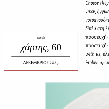
Choose
they
γι­κεν, ήγ­γι­κ
γο­τρα­γου­δά
δί­πλα στη λ
προ­σευ­χή
αρχείο
χάρτης,
60
προ­σευ­χή
with
us
, έλ
broken
up
a
ΔΕΚΕΜΒΡΙΟΣ 2023