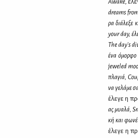
Awake
, έλε
dreams
fro
ρα διά­λε­ξε 
your
day
, έλ
The
day
'
s
di
ένα όμορ­φο φ
jeweled
mo
πλα­γιά,
Cou
να γε­λά­με σα
έλε­γε η πρ
ας μυα­λά,
S
κή και φω­νές
έλε­γε η πρ