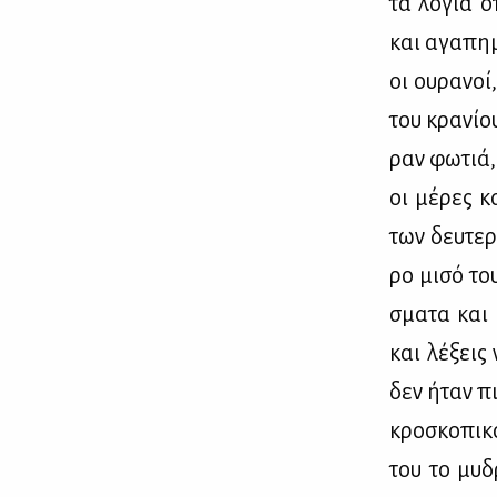
τα λό­για ό
και αγα­πη­
οι ου­ρα­νο
του κρα­νί­ο
ραν φω­τιά,
οι μέ­ρες κ
των δευ­τε­
ρο μι­σό το
σμα­τα και 
και λέ­ξεις
δεν ήταν πια
κρο­σκο­πι­κ
του το μυ­δ