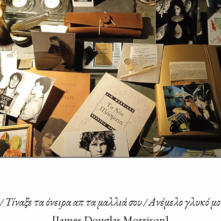
 Τί­να­ξε τα όνει­ρα απ᾽ τα μαλ­λιά σου / Ανέ­με­λο γλυ­κό μ
[James Douglas Morrison]