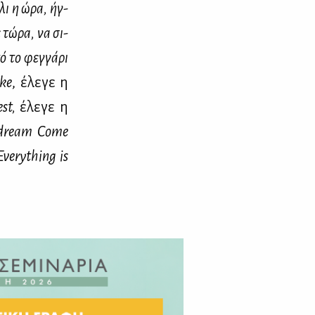
­λι η ώρα, ήγ­
ε τώ­ρα, να σι­
ό το φεγ­γά­ρι
ake
, έλε­γε η
est
,
έλε­γε η
dream
Come
Everything
is