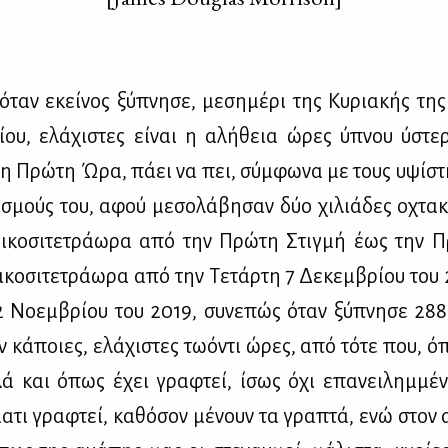
 όταν εκεί­νος ξύ­πνη­σε, με­ση­μέ­ρι της Κυ­ρια­κής τη
ί­ου, ελά­χι­στες εί­ναι η αλή­θεια ώρες ύπνου ύστε
τη Πρώ­τη Ώρα, πά­ει να πει, σύμ­φω­να με τους υψί­στ
ι­σμούς του, αφού με­σο­λά­βη­σαν δύο χι­λιά­δες οχτα­
ι­κο­σι­τε­τρά­ω­ρα από την Πρώ­τη Στιγ­μή έως την 
­κο­σι­τε­τρά­ω­ρα από την Τε­τάρ­τη 7 Δε­κεμ­βρί­ου το
2 Νο­εμ­βρί­ου του 2019, συ­νε­πώς όταν ξύ­πνη­σε 2888 
ν κά­ποιες, ελά­χι­στες τω­ό­ντι ώρες, από τό­τε που, ό
λά και όπως έχει γρα­φτεί, ίσως όχι επα­νει­λημ­μέ
α­τι γρα­φτεί, κα­θό­σον μέ­νουν τα γρα­πτά, ενώ στον 