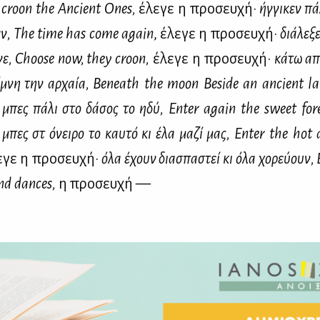
croon
the
Ancient
Ones
,
έλε­γε η προ­σευ­χή·
ήγ­γι­κεν πά
εν,
The
time
has
come
again
, έλε­γε η προ­σευ­χή·
διά­λε­ξ
­νε,
Choose
now
,
they
croon
,
έλε­γε η προ­σευ­χή·
κά­τω απ
ί­μνη την αρ­χαία,
Beneath
the
moon
Beside
an
ancient
l
·
μπες πά­λι στο δά­σος το ηδύ,
Enter
again
the
sweet
for
·
μπες στ᾽ όνει­ρο το καυ­τό κι έλα μα­ζί μας,
Enter
the
hot
ε­γε η προ­σευ­χή·
όλα έχουν δια­σπα­στεί κι όλα χο­ρεύ­ουν,
nd
dances
,
η προ­σευ­χή —