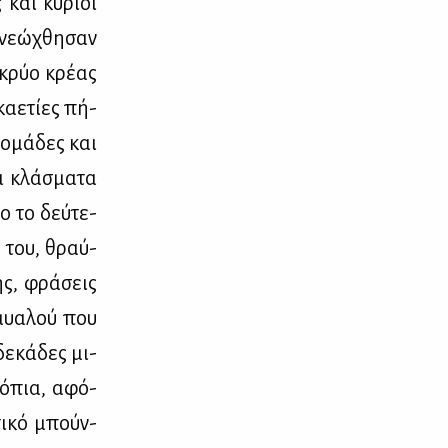
 και κύ­ριοι
νε­ώ­χθη­σαν
 κρύο κρέ­ας
α­ε­τί­ες πή­
ο­μά­δες και
α κλά­σμα­τα
ο το δεύ­τε­
ς του, θραύ­
ής, φρά­σεις
 μυα­λού που
δε­κά­δες μι­
 τό­πια, αφό­
τι­κό μπούν­