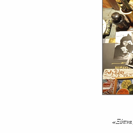
«Ξύ­πνα /