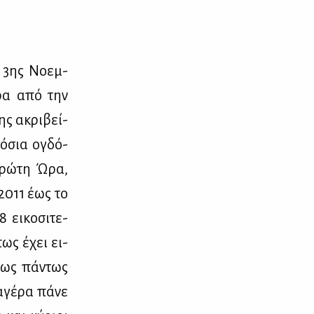
ς 3ης Νο­εμ­
­ρα από την
ης ακρι­βεί­
κό­σια ογδό­
Πρώ­τη Ώρα,
υ 2011 έως το
ει­κο­σι­τε­
πως έχει ει­
­νως πά­ντως
αγέ­ρα πά­νε