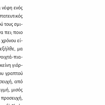
να νέ­φη ενός
α­τευ­τι­κός
κού τους σμι­
να πει; ποιο
α χρό­νου εί­
 εξήλ­θε, μα
νοι­χτά-πια-
κεί­νη γιόρ­
του γρα­πτού
­σευ­χή, από
ιγ­μή, μι­σός
προ­σευ­χή,