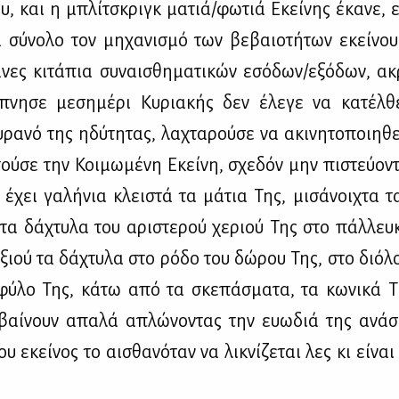
ου, και η μπλί­τσκριγκ μα­τιά/φω­τιά Εκεί­νης έκα­νε, 
 σύ­νο­λο τον μη­χα­νι­σμό των βε­βαιο­τή­των εκεί­νου,
ά­νες κι­τά­πια συ­ναι­σθη­μα­τι­κών εσό­δων/εξό­δων, α
­πνη­σε με­ση­μέ­ρι Κυ­ρια­κής δεν έλε­γε να κα­τέλ
α­νό της ηδύ­τη­τας, λα­χτα­ρού­σε να ακι­νη­το­ποι­η­θ
τού­σε την Κοι­μω­μέ­νη Εκεί­νη, σχε­δόν μην πι­στεύ­ο­
 έχει γα­λή­νια κλει­στά τα μά­τια Της, μι­σά­νοι­χτα τα
 τα δά­χτυ­λα του αρι­στε­ρού χε­ριού Της στο πάλ­λευ­
­ξιού τα δά­χτυ­λα στο ρό­δο του δώ­ρου Της, στο διό­λ
 φύ­λο Της, κά­τω από τα σκε­πά­σμα­τα, τα κω­νι­κά Τ
ε­βαί­νουν απα­λά απλώ­νο­ντας την ευω­διά της ανά
υ εκεί­νος το αι­σθα­νό­ταν να λι­κνί­ζε­ται λες κι εί­να