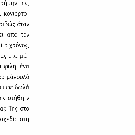
ερή­μην της,
 κο­νιορ­το­
κρι­βώς όταν
­θει από τον
εί ο χρό­νος,
ντας στα μά­
 φι­λη­μέ­να
κο μά­γου­λό
ου φει­δω­λά
ης στή­θη ν᾽
­σας Της στο
ι σχε­δία στη