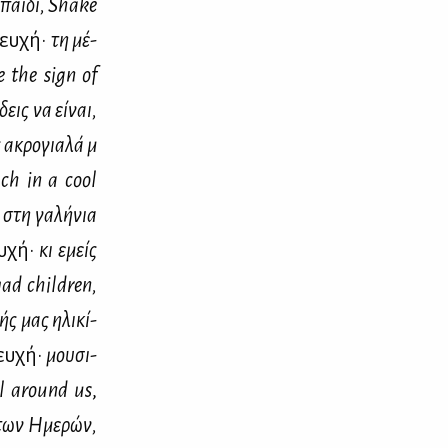
 παι­δί,
Shake
σευ­χή·
τη μέ­
e
the
sign
of
δεις να εί­ναι,
ακρο­για­λά μ᾽
ach
in
a
cool
 στη γα­λή­νια
υ­χή·
κι εμείς
ad
children
,
ής μας ηλι­κί­
ευ­χή·
μου­σι­
l
around
us
,
οί των Ημε­ρών,